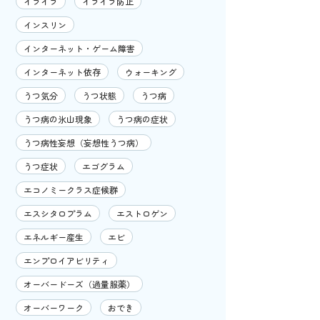
イライラ
イライラ防止
インスリン
インターネット・ゲーム障害
インターネット依存
ウォーキング
うつ気分
うつ状態
うつ病
うつ病の氷山現象
うつ病の症状
うつ病性妄想（妄想性うつ病）
うつ症状
エゴグラム
エコノミークラス症候群
エスシタロプラム
エストロゲン
エネルギー産生
エビ
エンプロイアビリティ
オーバードーズ（過量服薬）
オーバーワーク
おでき