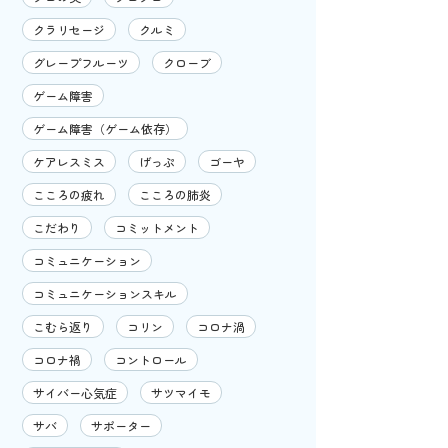
クラリセージ
クルミ
グレープフルーツ
クローブ
ゲーム障害
ゲーム障害（ゲーム依存）
ケアレスミス
げっぷ
ゴーヤ
こころの疲れ
こころの肺炎
こだわり
コミットメント
コミュニケーション
コミュニケーションスキル
こむら返り
コリン
コロナ渦
コロナ禍
コントロール
サイバー心気症
サツマイモ
サバ
サポーター