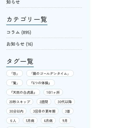
知らせ
カテゴリ一覧
コラム
(895)
お知らせ
(16)
タグ一覧
「恐」
「腸のゴールデンタイム」
「驚」
『6つの体操』
『天然の白虎湯』
1日1ヶ所
20秒スキップ
2週間
30代以降
30分以内
3回目の更年期
3首
５人
5月病
6月病
9月