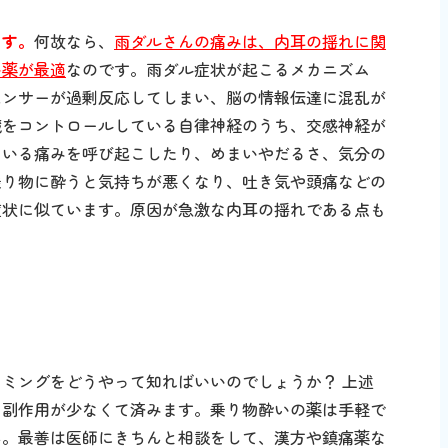
ます。
何故なら、
雨ダルさんの痛みは、内耳の揺れに関
い薬が最適
なのです。雨ダル症状が起こるメカニズム
センサーが過剰反応してしまい、脳の情報伝達に混乱が
臓をコントロールしている自律神経のうち、交感神経が
ている痛みを呼び起こしたり、めまいやだるさ、気分の
乗り物に酔うと気持ちが悪くなり、吐き気や頭痛などの
症状に似ています。原因が急激な内耳の揺れである点も
ミングをどうやって知ればいいのでしょうか？ 上述
、副作用が少なくて済みます。乗り物酔いの薬は手軽で
ん。最善は医師にきちんと相談をして、漢方や鎮痛薬な