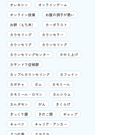
オレキシン
オンラインゲーム
オンライン授業
お腹の調子が悪い
お餅（もち米）
カーボラスト
カウセリング
カウンセラー
カウンセリグ
カウンセリング
カウンセリングセンター
かかと上げ
カサンドラ症候群
カップルカウンセリング
カフェイン
カボチャ
ガム
カモミール
カモミール・ロマン
カルシウム
カルダモン
がん
きくらげ
ぎっくり腰
きのこ類
ギャップ
キャベツ
キャリア・アンカー
クコの実
クヨクヨ