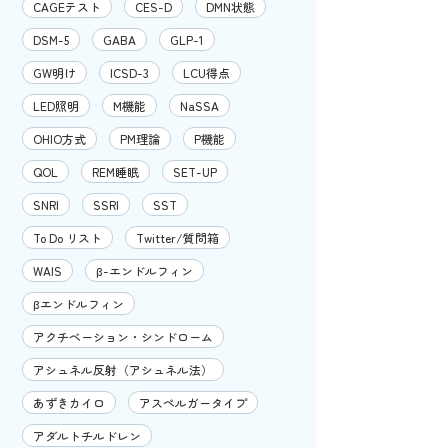
CAGEテスト
CES-D
DMN状態
DSM-5
GABA
GLP-1
GW明け
ICSD-3
LCU得点
LED照明
M機能
NaSSA
OHIO方式
PM理論
P機能
QOL
REM睡眠
SET-UP
SNRI
SSRI
SST
To Do リスト
Twitter/質問箱
WAIS
β-エンドルフィン
βエンドルフィン
アクチベーション・シンドローム
アシュネル反射（アシュネル法）
あずきカイロ
アスペルガータイプ
アダルトチルドレン