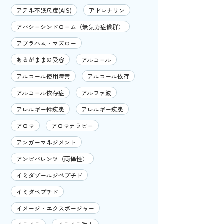
アテネ不眠尺度(AIS)
アドレナリン
アパシーシンドローム（無気力症候群）
アブラハム・マズロー
あるがままの受容
アルコール
アルコール使用障害
アルコール依存
アルコール依存症
アルファ波
アレルギー性疾患
アレルギー疾患
アロマ
アロマテラピー
アンガーマネジメント
アンビバレンツ（両価性）
イミダゾールジペプチド
イミダペプチド
イメージ・エクスポージャー