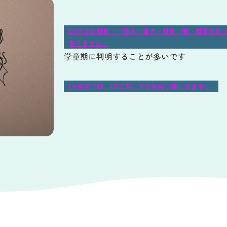
LDの主な特性：「読み・書き・計算」等、特定の能
ありません。
学童期に判明することが多いです
(※当院では、LDに関しての対応は致しねます)。