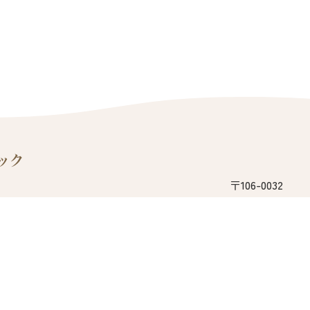
〒106-0032
東京都港区六本木
水
木
金
土
日
※ネット予約なら
／
／
／
／
／
院内で問診票を書
す。
／
●
／
／
／
●
／
／
／
／