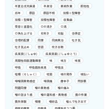
半夏白朮天麻湯
半身浴
単純作業
即効性
厄年
原因
原因不明
双極Ⅱ型障害
双極Ⅰ型障害
双極性障害
収集癖
受容と直面化
口の渇き
口渇
口角を上げる
右利き
右脳
合併症
合理的配慮
同僚
同病異治
吐き気
吐き気止め
否認
吹き出物
呉茱萸(ごしゅゆ)
呉茱萸湯(ごしゅゆとう)
周期性四肢運動障害
味
味方
味覚
呼吸
呼吸器系疾患
呼吸法
咀嚼（そしゃく）
咬筋
咳の発作
咳払い
咽喉頭異物感症
咽頭痛
唐辛子
問診票
問題同僚
喉の異物感
喉の痛み
喉の詰まり感
喉の違和感・異物感
喪の作業
喪失体験
喫煙
嗜好品
噛んで吐き出す
器質的障害
四物湯
四環系抗うつ薬