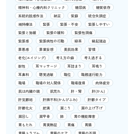
精神科・心療内科クリニック
糖尿病
糖質依存
系統的脱感作法
納豆
紫蘇
統合失調症
維持療法
緊張
緊張・不安
緊張しやすい
緊張と弛緩
緊張の緩和
緊張性頭痛
緊張感
緊張病性の行動
緑茶
縁起強迫
罪悪感
罪業妄想
美肌効果
習慣
老化(エイジング)
考え方の癖
考え過ぎる
耐性
耳マッサージ
耳詰まり
耳鳴り
耳鼻科
聴覚過敏
職位
職務遂行能力
職場
職場の対人関係
職場復帰
肉体疲労
肌は内臓の鏡
肌荒れ
肝・腎
肝(かん)
肝気鬱結
肝脾不和(かんぴふわ)
肝鬱タイプ
肝鬱化火
肥満
肩こり
肩の上げ下げ
肩回し
肩甲骨
肺
胃の機能障害
胃もたれ
胃実熱証
胃痛
胃腸
胃腸トラブル
胃腸のケア
胃腸の不調