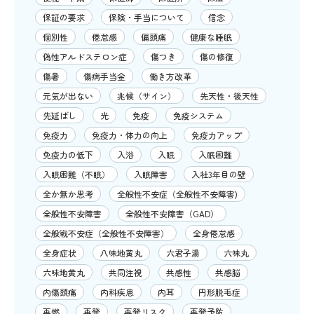
保証の要求
保険・手当について
信念
個別性
倦怠感
偏頭痛
健康な睡眠
偽性アルドステロン症
傷つき
傷の修復
傷暑
傷病手当金
働き方改革
元気が出ない
兆候（サイン）
先天性・後天性
先延ばし
光
免疫
免疫システム
免疫力
免疫力・体力の向上
免疫力アップ
免疫力の低下
入浴
入眠
入眠困難
入眠困難（不眠）
入眠障害
入社3年目の壁
全か無か思考
全般性不安症（全般性不安障害)
全般性不安障害
全般性不安障害（GAD）
全般戦不安症（全般性不安障害）
全身倦怠感
全身症状
八味地黄丸
六君子湯
六味丸
六味地黄丸
共同注視
共感性
共感脳
内傷頭痛
内科疾患
内耳
円形脱毛症
再燃
再発
再発リスク
再発予防