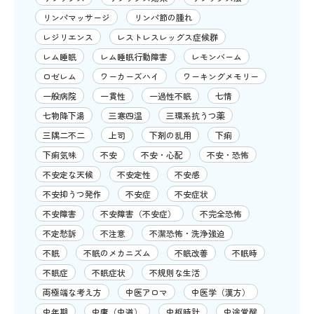
リンパマッサージ
リンパ節の腫れ
レジリエンス
レストレスレッグス症候群
レム睡眠
レム睡眠行動障害
レモンバーム
ロゼレム
ワーカーズハイ
ワーキングメモリー
一般病院
一貫性
一過性不眠
七情
七物降下湯
三寒四温
三環系抗うつ薬
三隅二不二
上司
下剤の乱用
下痢
下痢気味
不安
不安・心配
不安・恐怖
不安定な天候
不安定性
不安感
不安抑うつ発作
不安症
不安症状
不安障害
不安障害（不安症）
不完全恐怖
不定愁訴
不注意
不潔恐怖・洗浄強迫
不眠
不眠のメカニズム
不眠改善
不眠時
不眠症
不眠症状
不規則な生活
両極端な考え方
中医アロマ
中医学（漢方）
中年期
中庸（中道）
中枢時計
中途覚醒