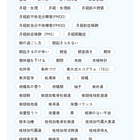
月経・生理
月経・生理前
月経前の誇張
月経前不快気分障害(PMDD）
月経前気分不快障害(PMDD)
月経前症候群
月経前症候群（PMS）
月経困難症
朝の過ごし方
朝起きられない
朝起きるのが辛い
朝食
朝食抜き
期待
期待値を下げる
期間
未病
末梢時計
杜仲茶
条件づけ
東大式エゴグラム（TEG）
東洋医学
松果体
枕
柑橘
柑橘系の香り
柑橘類
柚子
柴朴湯
柴胡剤
柴胡加竜骨牡蛎湯
柴胡桂枝乾姜湯
柴胡桂枝湯
柴苓湯
栄養バランス
栄養型うつ
栄養素
栗
根拠のない不安
根本治療
桂枝加竜骨牡蛎湯
桂枝加芍薬大黄湯
桂枝加芍薬湯
桂枝加苓朮附湯
桂枝茯苓丸
桃核承気湯
梅核気
梅雨
梨