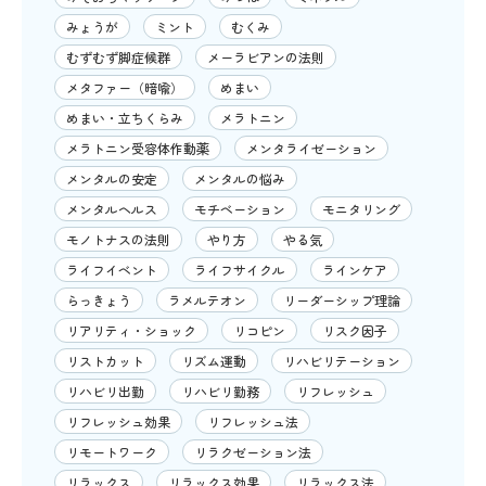
みょうが
ミント
むくみ
むずむず脚症候群
メーラビアンの法則
メタファー（暗喩）
めまい
めまい・立ちくらみ
メラトニン
メラトニン受容体作動薬
メンタライゼーション
メンタルの安定
メンタルの悩み
メンタルヘルス
モチベーション
モニタリング
モノトナスの法則
やり方
やる気
ライフイベント
ライフサイクル
ラインケア
らっきょう
ラメルテオン
リーダーシップ理論
リアリティ・ショック
リコピン
リスク因子
リストカット
リズム運動
リハビリテーション
リハビリ出勤
リハビリ勤務
リフレッシュ
リフレッシュ効果
リフレッシュ法
リモートワーク
リラクゼーション法
リラックス
リラックス効果
リラックス法