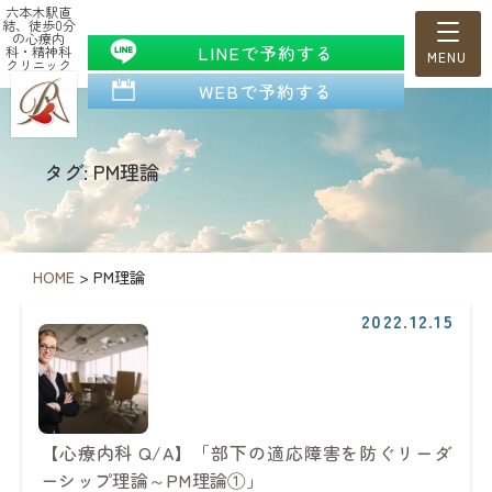
六本木駅直
結、徒歩0分
の心療内
LINEで予約する
科・精神科
クリニック
WEBで予約する
タグ: PM理論
HOME
>
PM理論
2022.12.15
【心療内科 Q/A】「部下の適応障害を防ぐリーダ
ーシップ理論～PM理論①」