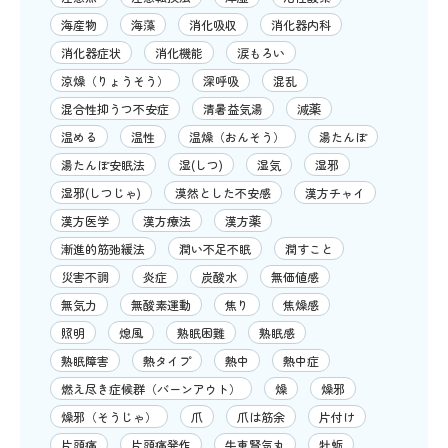
海産物
海藻
消化吸収
消化器内科
消化器症状
消化機能
涙もろい
涼燥（りょうそう）
深呼吸
混乱
混合性抑うつ不安症
清暑益気湯
減薬
温める
温性
温燥（おんそう）
湯たんぽ
湯たんぽ安眠法
湿(しつ)
湿気
湿邪
湿邪(しつじゃ)
漠然とした不安感
漢方チャイ
漢方医学
漢方療法
漢方薬
漸進的筋弛緩法
潤い不足不眠
潤すこと
災害不調
炎症
炭酸水
無価値感
無気力
無酸素運動
焦り
焦燥感
照明
熄風
熟眠困難
熟眠感
熟眠障害
熱タイプ
熱中
熱中症
燃え尽き症候群（バーンアウト）
燥
燥邪
燥邪（そうじゃ）
爪
爪は筋余
片付け
片頭痛
片頭痛発作
牛車腎気丸
牡蛎