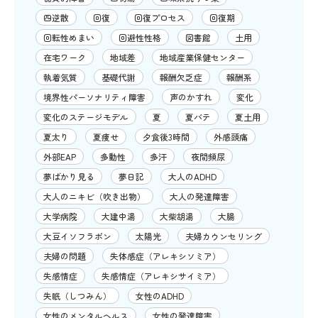
四逆散
回復
回復プロセス
回復期
回転性めまい
回避性性格
図書館
土用
在宅ワーク
地域差
地域産業保健センター
執着気質
基礎代謝
報酬欠乏症
報酬系
境界性パーソナリティ障害
声のかすれ
変化
変化のステージモデル
夏
夏バテ
夏土用
夏太り
夏痩せ
夕食後3時間
外感頭痛
外部EAP
多動性
多汗
夜間頻尿
夢ばかり見る
夢日記
大人のADHD
大人のニキビ（吹き出物）
大人の発達障害
大学病院
大建中湯
大柴胡湯
大腸
大豆イソフラボン
太陽光
夫婦カウンセリング
夫婦の問題
失体感症（アレキシソミア）
失感情症
失感情症（アレキシサイミア）
失眠（しつみん）
女性のADHD
女性のメンタルヘルス
女性の発達障害