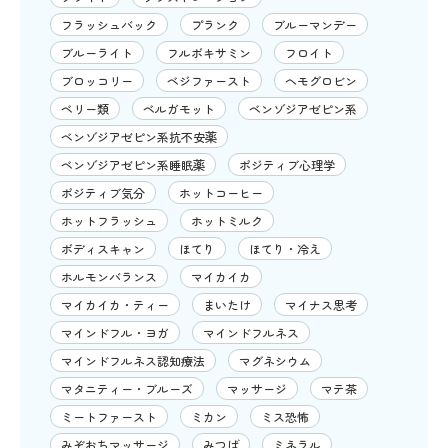
フラッシュバック
プランク
ブルーマンデー
ブルーライト
フルボキサミン
フロイト
ブロッコリー
ベジファースト
ヘモグロビン
ベリー類
ベルガモット
ベンゾジアゼピン系
ベンゾジアゼピン系抗不安薬
ベンゾジアゼピン系睡眠薬
ポジティブ心理学
ポジティブ気分
ホットコーヒー
ホットフラッシュ
ホットミルク
ボディスキャン
ほてり
ほてり・冷え
ホルモンバランス
マイカイカ
マイカイカ・ティー
まいたけ
マイナス思考
マインドフル・ヨガ
マインドフルネス
マインドフルネス認知療法
マグネシウム
マタニティー・ブルーズ
マッサージ
マテ茶
ミートファースト
ミカン
ミス恐怖
みぞおちマッサージ
みつば
ミネラル