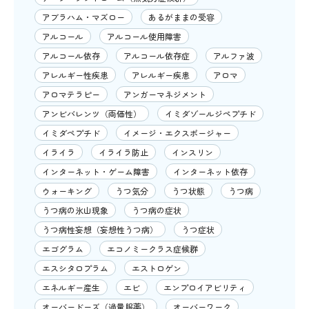
アブラハム・マズロー
あるがままの受容
アルコール
アルコール使用障害
アルコール依存
アルコール依存症
アルファ波
アレルギー性疾患
アレルギー疾患
アロマ
アロマテラピー
アンガーマネジメント
アンビバレンツ（両価性）
イミダゾールジペプチド
イミダペプチド
イメージ・エクスポージャー
イライラ
イライラ防止
インスリン
インターネット・ゲーム障害
インターネット依存
ウォーキング
うつ気分
うつ状態
うつ病
うつ病の氷山現象
うつ病の症状
うつ病性妄想（妄想性うつ病）
うつ症状
エゴグラム
エコノミークラス症候群
エスシタロプラム
エストロゲン
エネルギー産生
エビ
エンプロイアビリティ
オーバードーズ（過量服薬）
オーバーワーク