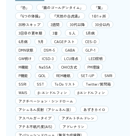
「恐」
「腸のゴールデンタイム」
「驚」
『6つの体操』
『天然の白虎湯』
1日1ヶ所
20秒スキップ
2週間
30代以降
30分以内
3回目の更年期
3首
５人
5月病
6月病
9月
CAGEテスト
CES-D
DMN状態
DSM-5
GABA
GLP-1
GW明け
ICSD-3
LCU得点
LED照明
M機能
NaSSA
OHIO方式
PM理論
P機能
QOL
REM睡眠
SET-UP
SNRI
SSRI
SST
To Do リスト
Twitter/質問箱
WAIS
β-エンドルフィン
βエンドルフィン
アクチベーション・シンドローム
アシュネル反射（アシュネル法）
あずきカイロ
アスペルガータイプ
アダルトチルドレン
アテネ不眠尺度(AIS)
アドレナリン
アパシーシンドローム（無気力症候群）