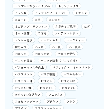
トリプルパスウェイモデル
トリンテックス
ナッツ類
ナップ（パワーナップ）
ナツメグ
ニコチン
ニラ
ニンニク
ネガティブ・リフレイン
ネガティブ思考
ねぎ
ネット依存
のぼせ
ノルアドレナリン
ノンレム睡眠
ハーディネス
ハーブティー
はちみつ
ハッカ
ハト麦
ハト麦茶
パニック
パニック症
パニック発作
パニック障害
パニック障害（パニック症）
パフォーマンスの向上
パブリック・コミットメント
ハラスメント
バリア機能
パロキセチン
ヒステリー球
ビタミン
ビタミンB1
ビタミンB群
ビタミンC
ビタミンD
ビタミンD欠乏うつ
フェンネル
フォビドンゾーン
プチうつ
ブドウ
プライド
フラストレーション