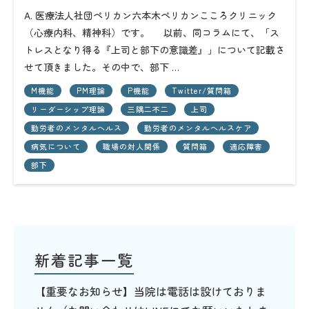
A. 医療法人社団ペリカン六本木ペリカンこころクリニック
（心療内科、精神科）です。 以前、同コラムにて、「ス
トレスとなり得る『上司と部下の意識差』」について記載さ
せて頂きました。その中で、部下 …
M機能
PM理論
P機能
Twitter/質問箱
リーダーシップ理論
三隅二不二
上司
勤労者のメンタルヘルス
勤労者のメンタルヘルスケア
病気について
職場の対人関係
質問箱
適応障害
部下
新着記事一覧
【重要なお知らせ】当院は電話は設けておりま