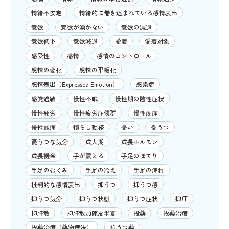
情緒不安定
情緒的に巻き込まれている感情表出
意欲
意欲が湧かない
意欲の減退
意欲低下
意欲減退
愛着
愛着対象
感受性
感情
感情のコントロール
感情の変化
感情の平板化
感情表出（Expressed Emotion）
感染症
感覚過敏
慢性不眠
慢性期の陰性症状
慢性疲労
慢性疲労症候群
慢性疼痛
慢性頭痛
慣らし勤務
憂い
憂うつ
憂うつな気分
成人期
成長ホルモン
成長機会
手が震える
手足のほてり
手足のむくみ
手足の冷え
手足の痺れ
批判的な感情表出
抑うつ
抑うつ感
抑うつ気分
抑うつ状態
抑うつ症状
抑圧
抑肝散
抑肝散加陳皮半夏
投薬
投薬治療
投薬治療（薬物療法）
抗うつ薬