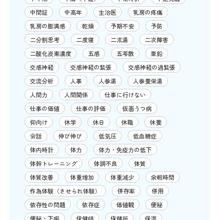
中間証
中高年
主治医
乳房の疼痛
乳房の膨満感
乾燥
予期不安
予防
二分割思考
二度寝
二朮湯
二次障害
二酸化炭素濃度
五感
五苓散
亜鉛
交感神経
交感神経の緊張
交感神経の過緊張
交流分析
人事
人参湯
人参養栄湯
人間力
人間関係
仕事に行けない
仕事の価値
仕事の評価
仮面うつ病
仰向け
休学
休日
休職
休養
会話
伸び伸び
低気圧
低血糖症
体内時計
体力
体力・免疫力の低下
体幹トレーニング
体調不良
体質
体質改善
体重増加
体重減少
余暇時間
作為体験（させられ体験）
併存率
併用
依存性の問題
依存症
価値観
便秘
便秘・下痢
保健師
保健所
保湿