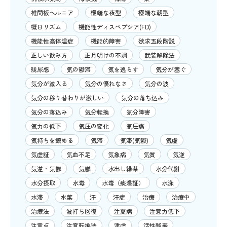
椎間板ヘルニア
極端な夜型
極端な朝型
概日リズム
機能性ディスペプシア(FD)
機能性高体温症
機能的障害
欲求五段階説
正しい飲み方
正月明けの不調
武装解除法
残尿感
気の鬱滞
気を逸らす
気分が塞ぐ
気分が滅入る
気分の優れなさ
気分の波
気分の移り替わりが激しい
気分の落ち込み
気分の落込み
気分転換
気分障害
気力の低下
気圧の変化
気圧痛
気持ちを鎮める
気滞
気滞(気鬱)
気虚
気虚証
気血不足
気象病
気質
気逆
気逆・気鬱
気鬱
水出し緑茶
水分代謝
水分摂取
水毒
水毒（痰湿証）
水泳
水滞
水菜
汗
汗症
治療
治療中
治療法
波打ち回復
注夏病
注意力低下
注意点
注意転換法
津虚
活性酸素