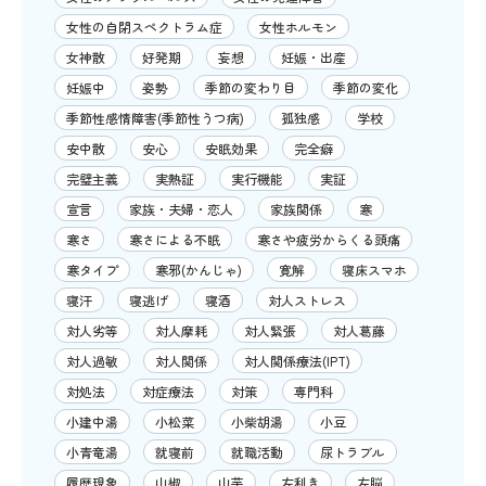
女性の自閉スペクトラム症
女性ホルモン
女神散
好発期
妄想
妊娠・出産
妊娠中
姿勢
季節の変わり目
季節の変化
季節性感情障害(季節性うつ病)
孤独感
学校
安中散
安心
安眠効果
完全癖
完璧主義
実熱証
実行機能
実証
宣言
家族・夫婦・恋人
家族関係
寒
寒さ
寒さによる不眠
寒さや疲労からくる頭痛
寒タイプ
寒邪(かんじゃ)
寛解
寝床スマホ
寝汗
寝逃げ
寝酒
対人ストレス
対人劣等
対人摩耗
対人緊張
対人葛藤
対人過敏
対人関係
対人関係療法(IPT)
対処法
対症療法
対策
専門科
小建中湯
小松菜
小柴胡湯
小豆
小青竜湯
就寝前
就職活動
尿トラブル
履歴現象
山椒
山芋
左利き
左脳