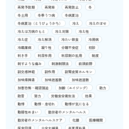
再発予防期
再発率
再発防止
冬
冬土用
冬季うつ病
冬病夏治
冬病夏治（とうびょうかち）
冷え
冷えのぼせ
冷えは万病のもと
冷え対策
冷え性
冷え症
冷え解消
冷たい飲食
冷房病
冷蔵庫病
凝り性
分離不安症
初診
利き手
利尿作用
利尿剤の乱用
制度
刺すような痛み
刺激制限法
前頭前野
副交感神経
副作用
副腎皮質ホルモン
加味帰脾湯
加味逍遙散
加味逍遥散
加害恐怖・確認強迫
加齢（エイジング）
助力
助言
努力
労働安全衛生法
効果
動悸
動悸・息切れ
動悸が気になる
動揺性めまい
勤労者のメンタルヘルス
勤労者のメンタルヘルスケア
化膿
医療機関
医食同源
十全大補湯
半夏厚朴湯