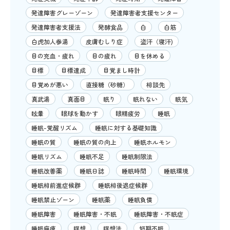
発達障害グレーゾーン
発達障害者支援センター
発達障害者支援法
発酵食品
白
白筋
白虎加人参湯
皮膚むしり症
盗汗（寝汗)
目の充血・疲れ
目の疲れ
目を休める
目標
目標達成
目覚まし時計
目覚めが悪い
直接糖（砂糖）
相談先
真武湯
真面目
眠り
眠れない
眠気
眩暈
眼球を動かす
眼精疲労
睡眠
睡眠-覚醒リズム
睡眠に対する基礎知識
睡眠の質
睡眠の質の向上
睡眠ホルモン
睡眠リズム
睡眠不足
睡眠制限法
睡眠改善薬
睡眠日誌
睡眠時間
睡眠環境
睡眠相前進症候群
睡眠相後退症候群
睡眠禁止ゾーン
睡眠薬
睡眠負債
睡眠障害
睡眠障害・不眠
睡眠障害・不眠症
睡眠麻痺
瞑想
瞑想法
短期不眠