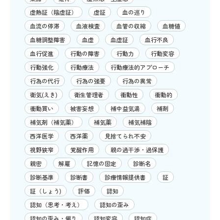
虚熱証（陰虚証）
虚証
血の巡り
血流の停滞
血液検査
血管の収縮
血糖値
血糖調整障害
血虚
血虚証
血行不良
血行促進
行動の障害
行動力
行動変容
行動強化
行動療法
行動療法的アプローチ
行為の代行
行為の強要
行為の異常
衛気(えき)
衛生管理者
衝動性
衝動的
衝動買い
被害妄想
補中益気湯
補剤
補気剤（補気薬）
補気薬
補気補陰
西洋医学
西洋薬
見捨てられ不安
視野狭窄
覚醒作用
親の過干渉・過保護
親密
解雇
記憶の固定
診断名
診断基準
診断書
診療情報提供書
証
証（しょう)
評価
認知
認知（思考・考え）
認知の歪み
認知の歪み・偏り
認知変容
認知症