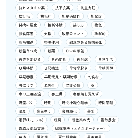
抗ヒスタミン薬
抗不安薬
抗重力筋
抜け毛
抜毛症
拒絶過敏性
拒食症
持病の悪化
挫折体験
接し方
換気
摂食障害
支援
改善のヒント
攻撃的
救急搬送
整腸作用
敵意のある感情表出
新型うつ病
新薬
日中の眠気
日光を浴びる
日内変動
日射病
日常生活
日照時間
日記療法
早寝早起き
早朝覚醒
早期回復
早期発見・早期治療
旬食材
昇進うつ
易怒性
易疲労感
春
春の三寒四温
春土用
春眠暁を覚えず
時差ボケ
時期
時間神経心理学
時間管理
晩夏
暑気中り
暑熱順化
暑邪
暑邪(しょじゃ)
暖房
暖色系の光
暴飲暴食
曝露反応妨害法
曝露療法（エクスポージャー）
曲直
更年期
更年期障害
最善主義