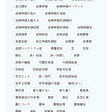
自己開示
自律神経
自律神経のバランス
自律神経の乱れ
自律神経の安定
自律神経を整える
自律神経失調傾向
自律神経失調状態
自律神経失調症
自律訓練法
自我境界
自我形成
自我状態
自我障害
自殺企図
自立神経失調症
自罰感
自責感
自閉スペクトラム症
興奮症状
舌
舌診
般化
良い加減
良い所探し
良夢
良質の睡眠
芍薬甘草湯
芎帰調血飲
花粉症
花粉症対策
苓桂朮甘湯
苛立たしさ
若い世代
若年性認知症
苦手な同僚
苦手場面の克服
菊花(きく)
菊花茶
落ち着かない
落ち着く
葛根湯
葛根湯加川芎辛夷
葛粉
葱白
薏苡仁湯
薬について
薬味
薬物乱用
薬物療法
薬膳
虐待
虚無感・空虚感