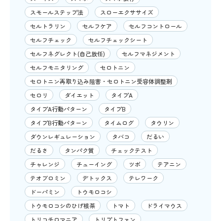
スモールステップ法
スローエクササイズ
セルトラリン
セルフケア
セルフコントロール
セルフチェック
セルフチェックシート
セルフネグレクト(自己放任)
セルフマネジメント
セルフモニタリング
セロトニン
セロトニン再取り込み阻害・セロトニン受容体調整剤
セロリ
ダイエット
タイプA
タイプA行動パターン
タイプB
タイプB行動パターン
タイムログ
タウリン
ダウンレギュレーション
タバコ
だるい
だるさ
タンパク質
チェックテスト
チャレンジ
チューイング
ツボ
テアニン
テオブロミン
デトックス
テレワーク
ドーパミン
トウモロコシ
トウモロコシのひげ根茶
トマト
ドライマウス
トリコチロマニア
トリプトファン