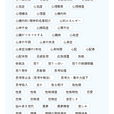
心気症
心気虚
心理教育
心理検査
心理療法
心理面
心療内科
心療内科/精神科名著紹介
心的エネルギー
心神不安
心脾両虚
心腎不交
心臓がドキドキする
心臓病
心血虚
心身の不調
心身の休息
心身症
心身症治療の3本柱
心身相関
心配
心配事
心配休憩
忌避妄想
応急措置
快眠
快眠法
怒り
怒りっぽい
怒りの制御困難
怒り発作
思春期
思考伝播
思考停止法（思考中断法）
思考力・集中力低下
思考吸入
怠さ
急な発汗
急性期
性差
性格
性格検査
性格特性
恋愛
恐怖
恐怖感
恐怖症
息苦しさ
悩み多き世代
悪夢
悪夢障害
悲しみ
悲嘆
情報
情報の取捨選択
情報過多