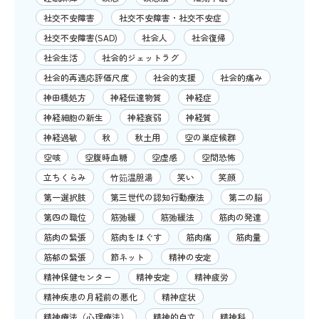
社交不安障害
社交不安障害・社交不安症
社交不安障害(SAD)
社会人
社会復帰
社会生活
社会的ジェットラグ
社会的再適応評価尺度
社会的支援
社会的痛み
神田橋処方
神経伝達物質
神経症
神経細胞の新生
神経衰弱
神経質
神経過敏
秋
秋土用
空の巣症候群
空咳
空腹時血糖
空虚感
空間恐怖
立ちくらみ
竹筎温胆湯
笑い
笑顔
第一選択肢
第三世代の認知行動療法
第二の脳
第四の職位
筋弛緩
筋弛緩法
筋肉の発達
筋肉の緊張
筋肉をほぐす
筋肉痛
筋肉量
筋郁の緊張
節ネット
精神の安定
精神保健センター
精神安定
精神疲労
精神疾患の月経前の悪化
精神症状
精神療法（心理療法）
精神的自立
精神科