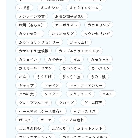
おでき
オレキシン
オンラインゲーム
オンライン授業
お腹の調子が悪い
お餅（もち米）
カーボラスト
カウセリング
カウンセラー
カウンセリグ
カウンセリング
カウンセリングセンター
かかと上げ
カサンドラ症候群
カップルカウンセリング
カフェイン
カボチャ
ガム
カモミール
カモミール・ロマン
カルシウム
カルダモン
がん
きくらげ
ぎっくり腰
きのこ類
ギャップ
キャベツ
キャリア・アンカー
クコの実
クヨクヨ
クラリセージ
クルミ
グレープフルーツ
クローブ
ゲーム障害
ゲーム障害（ゲーム依存）
ケアレスミス
げっぷ
ゴーヤ
こころの疲れ
こころの肺炎
こだわり
コミットメント
コミュニケーション
コミュニケーションスキル