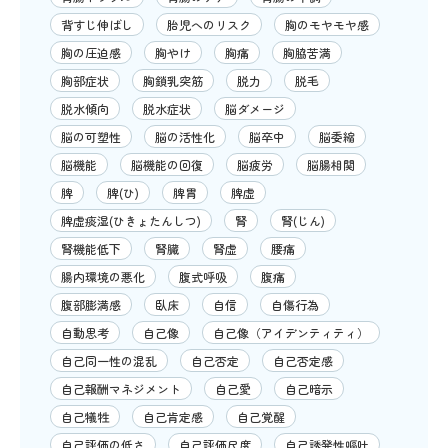
背すじ伸ばし
胎児へのリスク
胸のモヤモヤ感
胸の圧迫感
胸やけ
胸痛
胸脇苦満
胸部症状
胸鎖乳突筋
脱力
脱毛
脱水傾向
脱水症状
脳ダメージ
脳の可塑性
脳の活性化
脳卒中
脳委縮
脳機能
脳機能の回復
脳疲労
脳腸相関
脾
脾(ひ)
脾胃
脾虚
脾虚痰湿(ひきょたんしつ)
腎
腎(じん)
腎機能低下
腎臓
腎虚
腰痛
腸内環境の悪化
腹式呼吸
腹痛
腹部膨満感
臥床
自信
自傷行為
自動思考
自己像
自己像（アイデンティティ）
自己同一性の混乱
自己否定
自己否定感
自己報酬マネジメント
自己愛
自己暗示
自己犠牲
自己肯定感
自己覚醒
自己評価の低さ
自己評価尺度
自己誘発性嘔吐