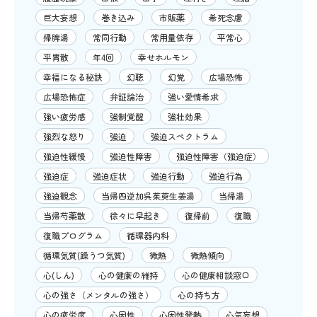
巨大妄想
巻き込み
市販薬
希死念慮
帰脾湯
常同行動
常用量依存
平常心
平胃散
年4回
幸せホルモン
幸福になる秘訣
幻聴
幻覚
広場恐怖
広場恐怖症
弁証論治
強い愛情希求
強い疲労感
強制覚醒
強壮効果
強烈な怒り
強迫
強迫スペクトラム
強迫性緩慢
強迫性障害
強迫性障害（強迫症）
強迫症
強迫症状
強迫行動
強迫行為
強迫観念
当帰四逆加呉茱萸生姜湯
当帰湯
当帰芍薬散
徐々に早起き
復帰前
復職
復職プログラム
循環器内科
循環気質(躁うつ気質)
微熱
微熱傾向
心(しん)
心の健康の維持
心の健康相談窓口
心の強さ（メンタルの強さ）
心の持ち方
心の疲労度
心因性
心因性発熱
心気妄想