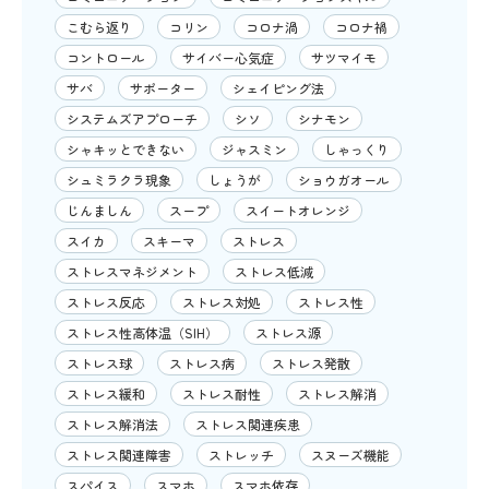
こむら返り
コリン
コロナ渦
コロナ禍
コントロール
サイバー心気症
サツマイモ
サバ
サポーター
シェイピング法
システムズアプローチ
シソ
シナモン
シャキッとできない
ジャスミン
しゃっくり
シュミラクラ現象
しょうが
ショウガオール
じんましん
スープ
スイートオレンジ
スイカ
スキーマ
ストレス
ストレスマネジメント
ストレス低減
ストレス反応
ストレス対処
ストレス性
ストレス性高体温（SIH）
ストレス源
ストレス球
ストレス病
ストレス発散
ストレス緩和
ストレス耐性
ストレス解消
ストレス解消法
ストレス関連疾患
ストレス関連障害
ストレッチ
スヌーズ機能
スパイス
スマホ
スマホ依存