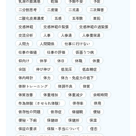
乳房の膨満感
乾燥
予期不安
予防
二分割思考
二度寝
二朮湯
二次障害
二酸化炭素濃度
五感
五苓散
亜鉛
交感神経
交感神経の緊張
交感神経の過緊張
交流分析
人事
人参湯
人参養栄湯
人間力
人間関係
仕事に行けない
仕事の価値
仕事の評価
仮面うつ病
仰向け
休学
休日
休職
休養
会話
伸び伸び
低気圧
低血糖症
体内時計
体力
体力・免疫力の低下
体幹トレーニング
体調不良
体質
体質改善
体重増加
体重減少
余暇時間
作為体験（させられ体験）
併存率
併用
依存性の問題
依存症
価値観
便秘
便秘・下痢
保健師
保健所
保湿
保証の要求
保険・手当について
信念