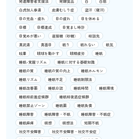
発達障害者支援法
発酵食品
白
白筋
白虎加人参湯
皮膚むしり症
盗汗（寝汗)
目の充血・疲れ
目の疲れ
目を休める
目標
目標達成
目覚まし時計
目覚めが悪い
直接糖（砂糖）
相談先
真武湯
真面目
眠り
眠れない
眠気
眩暈
眼球を動かす
眼精疲労
睡眠
睡眠-覚醒リズム
睡眠に対する基礎知識
睡眠の質
睡眠の質の向上
睡眠ホルモン
睡眠リズム
睡眠不足
睡眠制限法
睡眠改善薬
睡眠日誌
睡眠時間
睡眠環境
睡眠相前進症候群
睡眠相後退症候群
睡眠禁止ゾーン
睡眠薬
睡眠負債
睡眠障害
睡眠障害・不眠
睡眠障害・不眠症
睡眠麻痺
瞑想
瞑想法
短期不眠
社交不安障害
社交不安障害・社交不安症