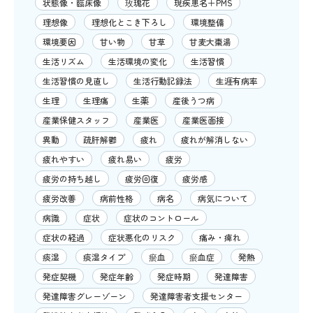
状態像・臨床像
玫瑰花
現疾患名＋PMS
理想像
理想化とこき下ろし
環境整備
環境要因
甘い物
甘草
甘麦大棗湯
生活リズム
生活環境の変化
生活習慣
生活習慣の見直し
生活行動記録法
生涯有病率
生理
生理痛
生薬
産後うつ病
産業保健スタッフ
産業医
産業医面接
異動
疏肝解鬱
疲れ
疲れが解消しない
疲れやすい
疲れ易い
疲労
疲労の持ち越し
疲労回復
疲労感
疲労改善
病前性格
病名
病気について
病識
症状
症状のコントロール
症状の経過
症状悪化のリスク
痛み・痺れ
痰湿
痰湿タイプ
瘀血
瘀血症
発熱
発症契機
発症年齢
発症時期
発達障害
発達障害グレーゾーン
発達障害者支援センター