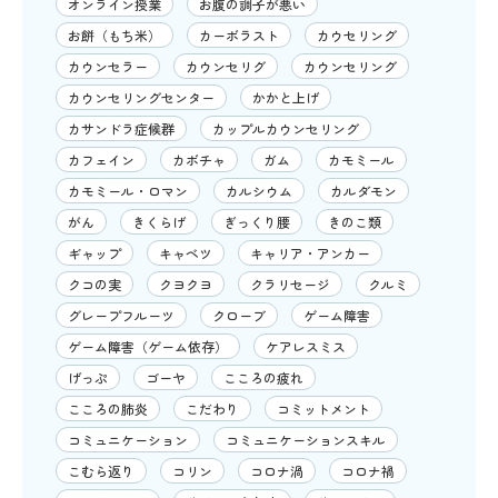
オンライン授業
お腹の調子が悪い
お餅（もち米）
カーボラスト
カウセリング
カウンセラー
カウンセリグ
カウンセリング
カウンセリングセンター
かかと上げ
カサンドラ症候群
カップルカウンセリング
カフェイン
カボチャ
ガム
カモミール
カモミール・ロマン
カルシウム
カルダモン
がん
きくらげ
ぎっくり腰
きのこ類
ギャップ
キャベツ
キャリア・アンカー
クコの実
クヨクヨ
クラリセージ
クルミ
グレープフルーツ
クローブ
ゲーム障害
ゲーム障害（ゲーム依存）
ケアレスミス
げっぷ
ゴーヤ
こころの疲れ
こころの肺炎
こだわり
コミットメント
コミュニケーション
コミュニケーションスキル
こむら返り
コリン
コロナ渦
コロナ禍