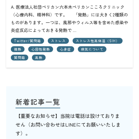
A. 医療法人社団ペリカン六本木ペリカンこころクリニック
（心療内科、精神科）です。 「発熱」には大きく2種類の
ものがあります。一つは、風邪やウィルス等を含めた感染や
炎症反応によっておきる発熱で …
Twitter/質問箱
ストレス
ストレス性高体温（SIH）
微熱
心因性発熱
心身症
病気について
質問箱
高熱
新着記事一覧
【重要なお知らせ】当院は電話は設けておりま
せん（お問い合わせはLINEにてお願いいたしま
す）。