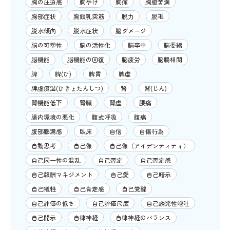
胸の圧迫感
胸やけ
胸痛
胸脇苦満
胸部症状
胸鎖乳突筋
脱力
脱毛
脱水傾向
脱水症状
脳ダメージ
脳の可塑性
脳の活性化
脳卒中
脳委縮
脳機能
脳機能の回復
脳疲労
脳腸相関
脾
脾(ひ)
脾胃
脾虚
脾虚痰湿(ひきょたんしつ)
腎
腎(じん)
腎機能低下
腎臓
腎虚
腰痛
腸内環境の悪化
腹式呼吸
腹痛
腹部膨満感
臥床
自信
自傷行為
自動思考
自己像
自己像（アイデンティティ）
自己同一性の混乱
自己否定
自己否定感
自己報酬マネジメント
自己愛
自己暗示
自己犠牲
自己肯定感
自己覚醒
自己評価の低さ
自己評価尺度
自己誘発性嘔吐
自己開示
自律神経
自律神経のバランス