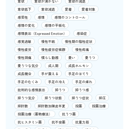
意欲
意欲が湧かない
意欲の減退
意欲低下
意欲減退
愛着
愛着対象
感受性
感情
感情のコントロール
感情の変化
感情の平板化
感情表出（Expressed Emotion）
感染症
感覚過敏
慢性不眠
慢性期の陰性症状
慢性疲労
慢性疲労症候群
慢性疼痛
慢性頭痛
慣らし勤務
憂い
憂うつ
憂うつな気分
成人期
成長ホルモン
成長機会
手が震える
手足のほてり
手足のむくみ
手足の冷え
手足の痺れ
批判的な感情表出
抑うつ
抑うつ感
抑うつ気分
抑うつ状態
抑うつ症状
抑圧
抑肝散
抑肝散加陳皮半夏
投薬
投薬治療
投薬治療（薬物療法）
抗うつ薬
抗ヒスタミン薬
抗不安薬
抗重力筋