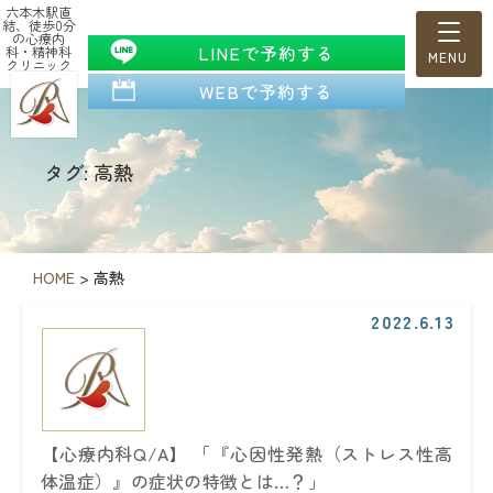
六本木駅直
結、徒歩0分
の心療内
LINEで予約する
科・精神科
クリニック
WEBで予約する
タグ: 高熱
HOME
>
高熱
2022.6.13
【心療内科Q/A】 「『心因性発熱（ストレス性高
体温症）』の症状の特徴とは…？」