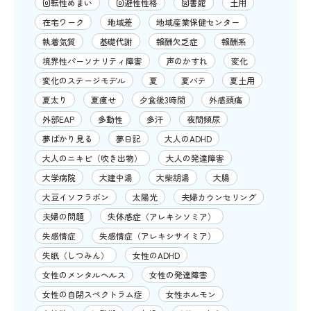
回転性めまい
回避性性格
図書館
土用
在宅ワーク
地域差
地域産業保健センター
執着気質
基礎代謝
報酬欠乏症
報酬系
境界性パーソナリティ障害
声のかすれ
変化
変化のステージモデル
夏
夏バテ
夏土用
夏太り
夏痩せ
夕食後3時間
外感頭痛
外部EAP
多動性
多汗
夜間頻尿
夢ばかり見る
夢日記
大人のADHD
大人のニキビ（吹き出物）
大人の発達障害
大学病院
大建中湯
大柴胡湯
大腸
大豆イソフラボン
太陽光
夫婦カウンセリング
夫婦の問題
失体感症（アレキシソミア）
失感情症
失感情症（アレキシサイミア）
失眠（しつみん）
女性のADHD
女性のメンタルヘルス
女性の発達障害
女性の自閉スペクトラム症
女性ホルモン