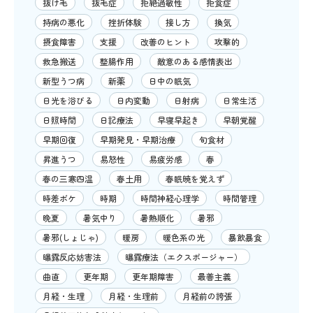
抜け毛
抜毛症
拒絶過敏性
拒食症
持病の悪化
挫折体験
接し方
換気
摂食障害
支援
改善のヒント
攻撃的
救急搬送
整腸作用
敵意のある感情表出
新型うつ病
新薬
日中の眠気
日光を浴びる
日内変動
日射病
日常生活
日照時間
日記療法
早寝早起き
早朝覚醒
早期回復
早期発見・早期治療
旬食材
昇進うつ
易怒性
易疲労感
春
春の三寒四温
春土用
春眠暁を覚えず
時差ボケ
時期
時間神経心理学
時間管理
晩夏
暑気中り
暑熱順化
暑邪
暑邪(しょじゃ)
暖房
暖色系の光
暴飲暴食
曝露反応妨害法
曝露療法（エクスポージャー）
曲直
更年期
更年期障害
最善主義
月経・生理
月経・生理前
月経前の誇張