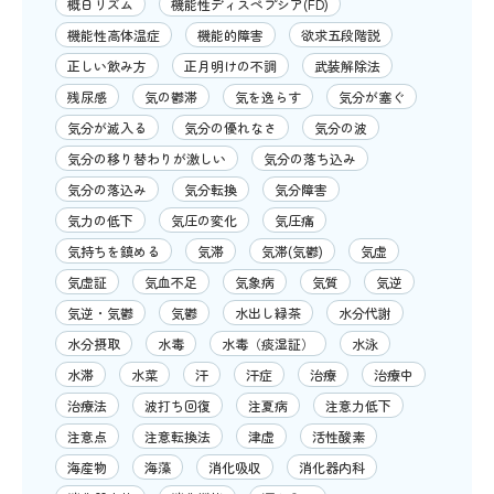
概日リズム
機能性ディスペプシア(FD)
機能性高体温症
機能的障害
欲求五段階説
正しい飲み方
正月明けの不調
武装解除法
残尿感
気の鬱滞
気を逸らす
気分が塞ぐ
気分が滅入る
気分の優れなさ
気分の波
気分の移り替わりが激しい
気分の落ち込み
気分の落込み
気分転換
気分障害
気力の低下
気圧の変化
気圧痛
気持ちを鎮める
気滞
気滞(気鬱)
気虚
気虚証
気血不足
気象病
気質
気逆
気逆・気鬱
気鬱
水出し緑茶
水分代謝
水分摂取
水毒
水毒（痰湿証）
水泳
水滞
水菜
汗
汗症
治療
治療中
治療法
波打ち回復
注夏病
注意力低下
注意点
注意転換法
津虚
活性酸素
海産物
海藻
消化吸収
消化器内科