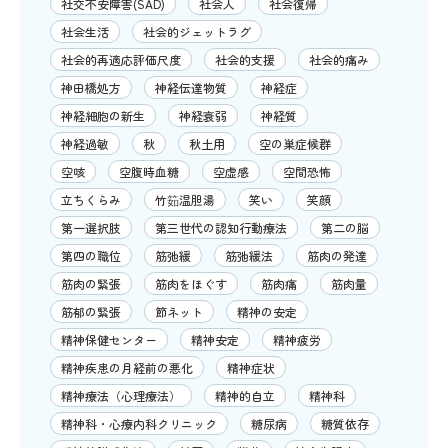
社交不安障害(SAD)
社会人
社会復帰
社会生活
社会的ジェットラグ
社会的再適応評価尺度
社会的支援
社会的痛み
神田橋処方
神経伝達物質
神経症
神経細胞の新生
神経衰弱
神経質
神経過敏
秋
秋土用
空の巣症候群
空咳
空腹時血糖
空虚感
空間恐怖
立ちくらみ
竹筎温胆湯
笑い
笑顔
第一選択肢
第三世代の認知行動療法
第二の脳
第四の職位
筋弛緩
筋弛緩法
筋肉の発達
筋肉の緊張
筋肉をほぐす
筋肉痛
筋肉量
筋郁の緊張
節ネット
精神の安定
精神保健センター
精神安定
精神疲労
精神疾患の月経前の悪化
精神症状
精神療法（心理療法）
精神的自立
精神科
精神科・心療内科クリニック
糖尿病
糖質依存