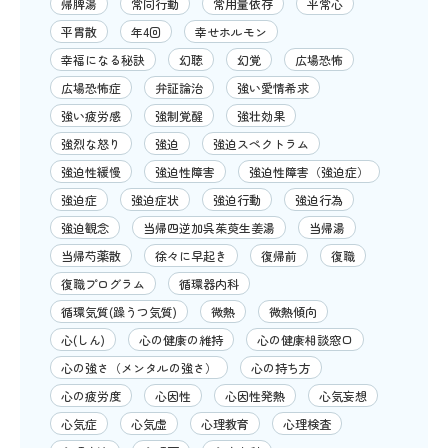
帰脾湯
常同行動
常用量依存
平常心
平胃散
年4回
幸せホルモン
幸福になる秘訣
幻聴
幻覚
広場恐怖
広場恐怖症
弁証論治
強い愛情希求
強い疲労感
強制覚醒
強壮効果
強烈な怒り
強迫
強迫スペクトラム
強迫性緩慢
強迫性障害
強迫性障害（強迫症）
強迫症
強迫症状
強迫行動
強迫行為
強迫観念
当帰四逆加呉茱萸生姜湯
当帰湯
当帰芍薬散
徐々に早起き
復帰前
復職
復職プログラム
循環器内科
循環気質(躁うつ気質)
微熱
微熱傾向
心(しん)
心の健康の維持
心の健康相談窓口
心の強さ（メンタルの強さ）
心の持ち方
心の疲労度
心因性
心因性発熱
心気妄想
心気症
心気虚
心理教育
心理検査