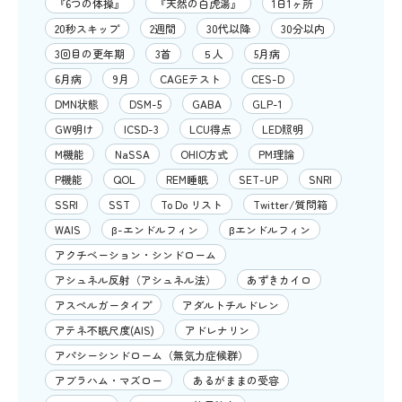
『6つの体操』
『天然の白虎湯』
1日1ヶ所
20秒スキップ
2週間
30代以降
30分以内
3回目の更年期
3首
５人
5月病
6月病
9月
CAGEテスト
CES-D
DMN状態
DSM-5
GABA
GLP-1
GW明け
ICSD-3
LCU得点
LED照明
M機能
NaSSA
OHIO方式
PM理論
P機能
QOL
REM睡眠
SET-UP
SNRI
SSRI
SST
To Do リスト
Twitter/質問箱
WAIS
β-エンドルフィン
βエンドルフィン
アクチベーション・シンドローム
アシュネル反射（アシュネル法）
あずきカイロ
アスペルガータイプ
アダルトチルドレン
アテネ不眠尺度(AIS)
アドレナリン
アパシーシンドローム（無気力症候群）
アブラハム・マズロー
あるがままの受容