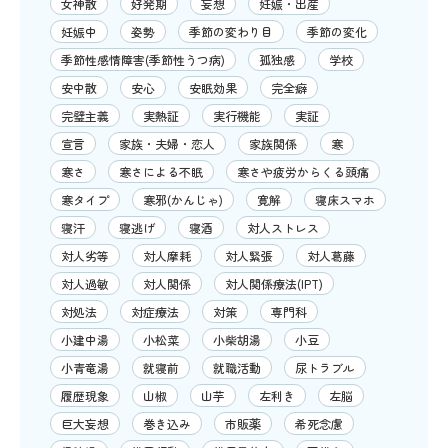
女神散
好発期
妄想
妊娠・出産
妊娠中
姿勢
季節の変わり目
季節の変化
季節性感情障害(季節性うつ病)
孤独感
学校
安中散
安心
安眠効果
完全癖
完璧主義
実熱証
実行機能
実証
宣言
家族・夫婦・恋人
家族関係
寒
寒さ
寒さによる不眠
寒さや疲労からくる頭痛
寒タイプ
寒邪(かんじゃ)
寛解
寝床スマホ
寝汗
寝逃げ
寝酒
対人ストレス
対人劣等
対人摩耗
対人緊張
対人葛藤
対人過敏
対人関係
対人関係療法(IPT)
対処法
対症療法
対策
専門科
小建中湯
小松菜
小柴胡湯
小豆
小青竜湯
就寝前
就職活動
尿トラブル
履歴現象
山椒
山芋
左利き
左脳
巨大妄想
巻き込み
市販薬
希死念慮