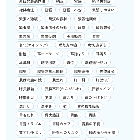
系統的脱感作法
納豆
紫蘇
統合失調症
維持療法
緊張
緊張・不安
緊張しやすい
緊張と弛緩
緊張の緩和
緊張性頭痛
緊張感
緊張病性の行動
緑茶
縁起強迫
罪悪感
罪業妄想
美肌効果
習慣
老化(エイジング)
考え方の癖
考え過ぎる
耐性
耳マッサージ
耳詰まり
耳鳴り
耳鼻科
聴覚過敏
職位
職務遂行能力
職場
職場の対人関係
職場復帰
肉体疲労
肌は内臓の鏡
肌荒れ
肝・腎
肝(かん)
肝気鬱結
肝脾不和(かんぴふわ)
肝鬱タイプ
肝鬱化火
肥満
肩こり
肩の上げ下げ
肩回し
肩甲骨
肺
胃の機能障害
胃もたれ
胃実熱証
胃痛
胃腸
胃腸トラブル
胃腸のケア
胃腸の不調
背すじ伸ばし
胎児へのリスク
胸のモヤモヤ感