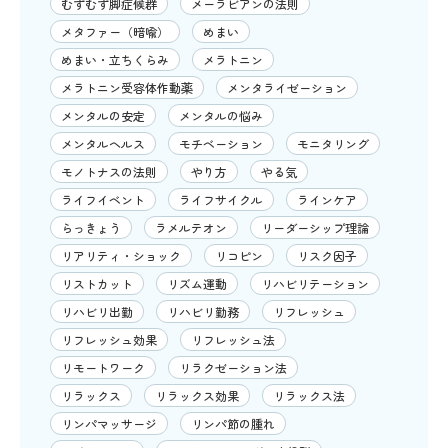
むずむず脚症候群
メーラビアンの法則
メタファー（暗喩）
めまい
めまい・立ちくらみ
メラトニン
メラトニン受容体作動薬
メンタライゼーション
メンタルの安定
メンタルの悩み
メンタルヘルス
モチベーション
モニタリング
モノトナスの法則
やり方
やる気
ライフイベント
ライフサイクル
ラインケア
らっきょう
ラメルテオン
リーダーシップ理論
リアリティ・ショック
リコピン
リスク因子
リストカット
リズム運動
リハビリテーション
リハビリ出勤
リハビリ勤務
リフレッシュ
リフレッシュ効果
リフレッシュ法
リモートワーク
リラクゼーション法
リラックス
リラックス効果
リラックス法
リンパマッサージ
リンパ節の腫れ