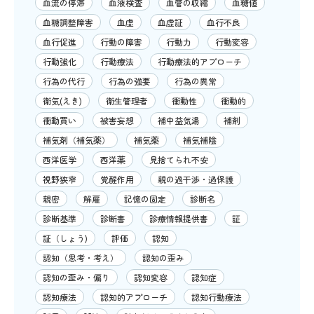
血流の停滞
血液検査
血管の収縮
血糖値
血糖調整障害
血虚
血虚証
血行不良
血行促進
行動の障害
行動力
行動変容
行動強化
行動療法
行動療法的アプローチ
行為の代行
行為の強要
行為の異常
衛気(えき)
衛生管理者
衝動性
衝動的
衝動買い
被害妄想
補中益気湯
補剤
補気剤（補気薬）
補気薬
補気補陰
西洋医学
西洋薬
見捨てられ不安
視野狭窄
覚醒作用
親の過干渉・過保護
親密
解雇
記憶の固定
診断名
診断基準
診断書
診療情報提供書
証
証（しょう)
評価
認知
認知（思考・考え）
認知の歪み
認知の歪み・偏り
認知変容
認知症
認知療法
認知的アプローチ
認知行動療法