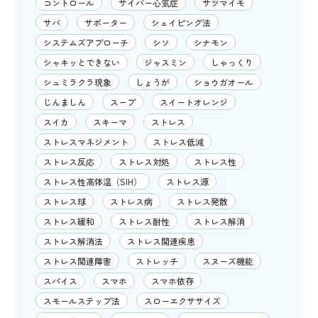
コントロール
サイバー心気症
サツマイモ
サバ
サポーター
シェイピング法
システムズアプローチ
シソ
シナモン
シャキッとできない
ジャスミン
しゃっくり
シュミラクラ現象
しょうが
ショウガオール
じんましん
スープ
スイートオレンジ
スイカ
スキーマ
ストレス
ストレスマネジメント
ストレス低減
ストレス反応
ストレス対処
ストレス性
ストレス性高体温（SIH）
ストレス源
ストレス球
ストレス病
ストレス発散
ストレス緩和
ストレス耐性
ストレス解消
ストレス解消法
ストレス関連疾患
ストレス関連障害
ストレッチ
スヌーズ機能
スパイス
スマホ
スマホ依存
スモールステップ法
スローエクササイズ