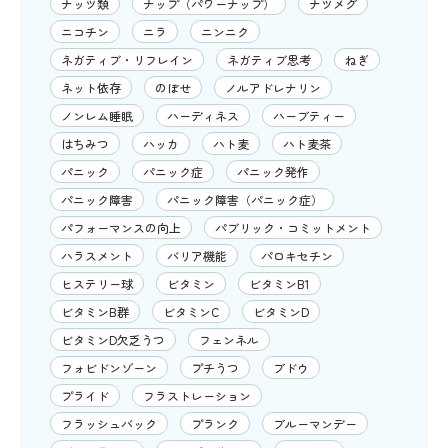
ナッツ類
ナップ（パワーナップ）
ナツメグ
ニコチン
ニラ
ニンニク
ネガティブ・リフレイン
ネガティブ思考
ねぎ
ネット依存
のぼせ
ノルアドレナリン
ノンレム睡眠
ハーディネス
ハーブティー
はちみつ
ハッカ
ハト麦
ハト麦茶
パニック
パニック症
パニック発作
パニック障害
パニック障害（パニック症）
パフォーマンスの向上
パブリック・コミットメント
ハラスメント
バリア機能
パロキセチン
ヒステリー球
ビタミン
ビタミンB1
ビタミンB群
ビタミンC
ビタミンD
ビタミンD欠乏うつ
フェンネル
フォビドンゾーン
プチうつ
ブドウ
プライド
フラストレーション
フラッシュバック
プランク
ブルーマンデー