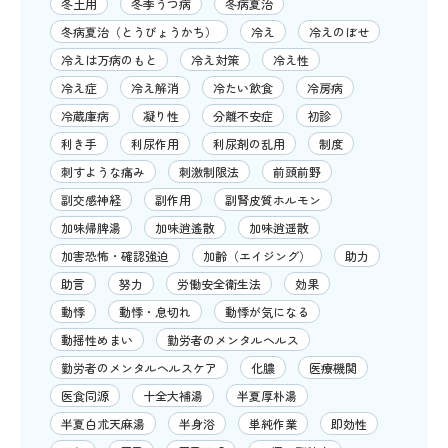
冬土用
冬季うつ病
冬病夏治
冬病夏治（とうびょうかち）
冷え
冷えのぼせ
冷えは万病のもと
冷え対策
冷え性
冷え症
冷え解消
冷たい飲食
冷房病
冷蔵庫病
凝り性
分離不安症
初診
利き手
利尿作用
利尿剤の乱用
制度
刺すような痛み
刺激制限法
前頭前野
副交感神経
副作用
副腎皮質ホルモン
加味帰脾湯
加味逍遙散
加味逍遥散
加害恐怖・確認強迫
加齢（エイジング）
助力
助言
努力
労働安全衛生法
効果
動悸
動悸・息切れ
動悸が気になる
動揺性めまい
勤労者のメンタルヘルス
勤労者のメンタルヘルスケア
化膿
医療機関
医食同源
十全大補湯
半夏厚朴湯
半夏白朮天麻湯
半身浴
単純作業
即効性