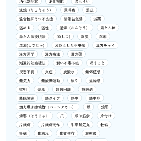
消化器症状
消化機能
涙もろい
涼燥（りょうそう）
深呼吸
混乱
混合性抑うつ不安症
清暑益気湯
減薬
温める
温性
温燥（おんそう）
湯たんぽ
湯たんぽ安眠法
湿(しつ)
湿気
湿邪
湿邪(しつじゃ)
漠然とした不安感
漢方チャイ
漢方医学
漢方療法
漢方薬
漸進的筋弛緩法
潤い不足不眠
潤すこと
災害不調
炎症
炭酸水
無価値感
無気力
無酸素運動
焦り
焦燥感
照明
熄風
熟眠困難
熟眠感
熟眠障害
熱タイプ
熱中
熱中症
燃え尽き症候群（バーンアウト）
燥
燥邪
燥邪（そうじゃ）
爪
爪は筋余
片付け
片頭痛
片頭痛発作
牛車腎気丸
牡蛎
牡蠣
物忘れ
物質依存
状態像