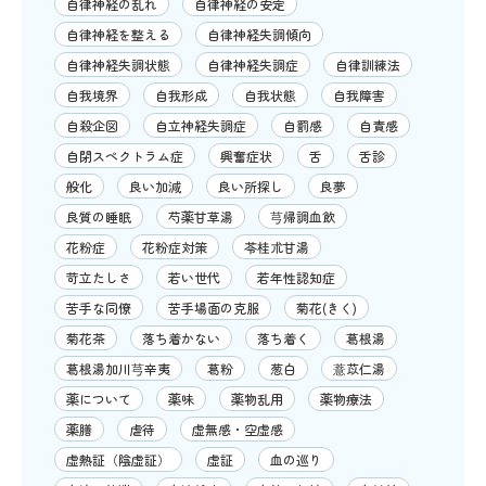
自律神経の乱れ
自律神経の安定
自律神経を整える
自律神経失調傾向
自律神経失調状態
自律神経失調症
自律訓練法
自我境界
自我形成
自我状態
自我障害
自殺企図
自立神経失調症
自罰感
自責感
自閉スペクトラム症
興奮症状
舌
舌診
般化
良い加減
良い所探し
良夢
良質の睡眠
芍薬甘草湯
芎帰調血飲
花粉症
花粉症対策
苓桂朮甘湯
苛立たしさ
若い世代
若年性認知症
苦手な同僚
苦手場面の克服
菊花(きく)
菊花茶
落ち着かない
落ち着く
葛根湯
葛根湯加川芎辛夷
葛粉
葱白
薏苡仁湯
薬について
薬味
薬物乱用
薬物療法
薬膳
虐待
虚無感・空虚感
虚熱証（陰虚証）
虚証
血の巡り