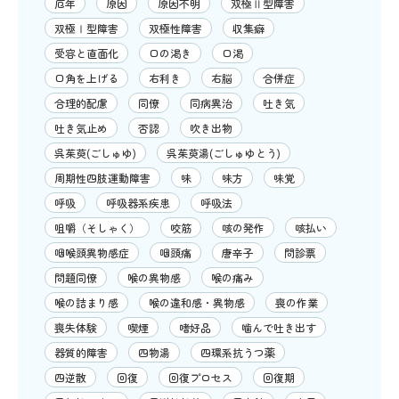
厄年
原因
原因不明
双極Ⅱ型障害
双極Ⅰ型障害
双極性障害
収集癖
受容と直面化
口の渇き
口渇
口角を上げる
右利き
右脳
合併症
合理的配慮
同僚
同病異治
吐き気
吐き気止め
否認
吹き出物
呉茱萸(ごしゅゆ)
呉茱萸湯(ごしゅゆとう)
周期性四肢運動障害
味
味方
味覚
呼吸
呼吸器系疾患
呼吸法
咀嚼（そしゃく）
咬筋
咳の発作
咳払い
咽喉頭異物感症
咽頭痛
唐辛子
問診票
問題同僚
喉の異物感
喉の痛み
喉の詰まり感
喉の違和感・異物感
喪の作業
喪失体験
喫煙
嗜好品
噛んで吐き出す
器質的障害
四物湯
四環系抗うつ薬
四逆散
回復
回復プロセス
回復期