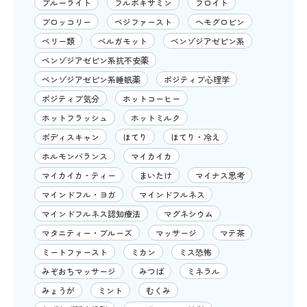
ブルーライト
フルボキサミン
フロイト
ブロッコリー
ベジファースト
ヘモグロビン
ベリー類
ベルガモット
ベンゾジアゼピン系
ベンゾジアゼピン系抗不安薬
ベンゾジアゼピン系睡眠薬
ポジティブ心理学
ポジティブ気分
ホットコーヒー
ホットフラッシュ
ホットミルク
ボディスキャン
ほてり
ほてり・冷え
ホルモンバランス
マイカイカ
マイカイカ・ティー
まいたけ
マイナス思考
マインドフル・ヨガ
マインドフルネス
マインドフルネス認知療法
マグネシウム
マタニティー・ブルーズ
マッサージ
マテ茶
ミートファースト
ミカン
ミス恐怖
みぞおちマッサージ
みつば
ミネラル
みょうが
ミント
むくみ