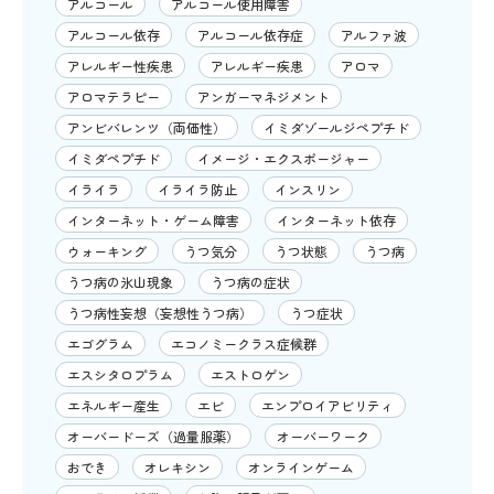
アルコール
アルコール使用障害
アルコール依存
アルコール依存症
アルファ波
アレルギー性疾患
アレルギー疾患
アロマ
アロマテラピー
アンガーマネジメント
アンビバレンツ（両価性）
イミダゾールジペプチド
イミダペプチド
イメージ・エクスポージャー
イライラ
イライラ防止
インスリン
インターネット・ゲーム障害
インターネット依存
ウォーキング
うつ気分
うつ状態
うつ病
うつ病の氷山現象
うつ病の症状
うつ病性妄想（妄想性うつ病）
うつ症状
エゴグラム
エコノミークラス症候群
エスシタロプラム
エストロゲン
エネルギー産生
エビ
エンプロイアビリティ
オーバードーズ（過量服薬）
オーバーワーク
おでき
オレキシン
オンラインゲーム