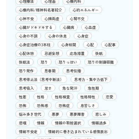
心理療法
心理面
心療内科
心療内科/精神科名著紹介
心的エネルギー
心神不安
心脾両虚
心腎不交
心臓がドキドキする
心臓病
心血虚
心身の不調
心身の休息
心身症
心身症治療の3本柱
心身相関
心配
心配事
心配休憩
忌避妄想
応急措置
快眠
快眠法
怒り
怒りっぽい
怒りの制御困難
怒り発作
思春期
思考伝播
思考停止法（思考中断法）
思考力・集中力低下
思考吸入
怠さ
急な発汗
急性期
性差
性格
性格検査
性格特性
恋愛
恐怖
恐怖感
恐怖症
息苦しさ
悩み多き世代
悪夢
悪夢障害
悲しみ
悲嘆
情報
情報の取捨選択
情報過多
情緒不安定
情緒的に巻き込まれている感情表出