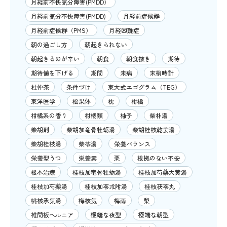
月経前不快気分障害(PMDD）
月経前気分不快障害(PMDD)
月経前症候群
月経前症候群（PMS）
月経困難症
朝の過ごし方
朝起きられない
朝起きるのが辛い
朝食
朝食抜き
期待
期待値を下げる
期間
未病
末梢時計
杜仲茶
条件づけ
東大式エゴグラム（TEG）
東洋医学
松果体
枕
柑橘
柑橘系の香り
柑橘類
柚子
柴朴湯
柴胡剤
柴胡加竜骨牡蛎湯
柴胡桂枝乾姜湯
柴胡桂枝湯
柴苓湯
栄養バランス
栄養型うつ
栄養素
栗
根拠のない不安
根本治療
桂枝加竜骨牡蛎湯
桂枝加芍薬大黄湯
桂枝加芍薬湯
桂枝加苓朮附湯
桂枝茯苓丸
桃核承気湯
梅核気
梅雨
梨
椎間板ヘルニア
極端な夜型
極端な朝型