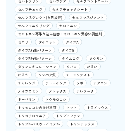
セルトラリン
セルフケア
セルフコントロール
セルフチェック
セルフチェックシート
セルフネグレクト(自己放任)
セルフマネジメント
セルフモニタリング
セロトニン
セロトニン再取り込み阻害・セロトニン受容体調整剤
セロリ
ダイエット
タイプA
タイプA行動パターン
タイプB
タイプB行動パターン
タイムログ
タウリン
ダウンレギュレーション
タバコ
だるい
だるさ
タンパク質
チェックテスト
チャレンジ
チューイング
ツボ
テアニン
テオブロミン
デトックス
テレワーク
ドーパミン
トウモロコシ
トウモロコシのひげ根茶
トマト
ドライマウス
トリコチロマニア
トリプトファン
トリプルパスウェイモデル
トリンテックス