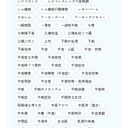
レジリエンス
レストレスレッグス症候群
レム睡眠
レム睡眠行動障害
レモンバーム
ロゼレム
ワーカーズハイ
ワーキングメモリー
一般病院
一貫性
一過性不眠
七情
七物降下湯
三寒四温
三環系抗うつ薬
三隅二不二
上司
下剤の乱用
下痢
下痢気味
不安
不安・心配
不安・恐怖
不安定な天候
不安定性
不安感
不安抑うつ発作
不安症
不安症状
不安障害
不安障害（不安症）
不完全恐怖
不定愁訴
不注意
不潔恐怖・洗浄強迫
不眠
不眠のメカニズム
不眠改善
不眠時
不眠症
不眠症状
不規則な生活
両極端な考え方
中医アロマ
中医学（漢方）
中年期
中庸（中道）
中枢時計
中途覚醒
中間証
中高年
主治医
乳房の疼痛