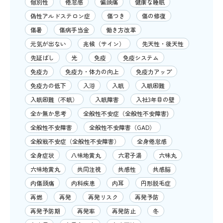
個別性
倦怠感
偏頭痛
健康な睡眠
偽性アルドステロン症
傷つき
傷の修復
傷暑
傷病手当金
働き方改革
元気が出ない
兆候（サイン）
先天性・後天性
先延ばし
光
免疫
免疫システム
免疫力
免疫力・体力の向上
免疫力アップ
免疫力の低下
入浴
入眠
入眠困難
入眠困難（不眠）
入眠障害
入社3年目の壁
全か無か思考
全般性不安症（全般性不安障害)
全般性不安障害
全般性不安障害（GAD）
全般戦不安症（全般性不安障害）
全身倦怠感
全身症状
八味地黄丸
六君子湯
六味丸
六味地黄丸
共同注視
共感性
共感脳
内傷頭痛
内科疾患
内耳
円形脱毛症
再燃
再発
再発リスク
再発予防
再発予防期
再発率
再発防止
冬