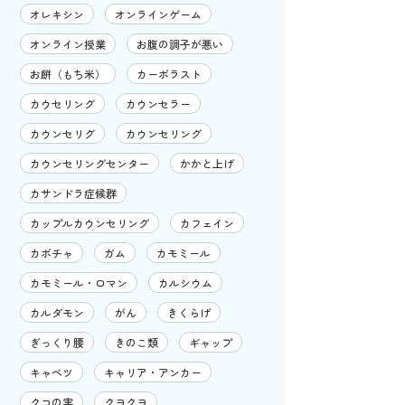
オレキシン
オンラインゲーム
オンライン授業
お腹の調子が悪い
お餅（もち米）
カーボラスト
カウセリング
カウンセラー
カウンセリグ
カウンセリング
カウンセリングセンター
かかと上げ
カサンドラ症候群
カップルカウンセリング
カフェイン
カボチャ
ガム
カモミール
カモミール・ロマン
カルシウム
カルダモン
がん
きくらげ
ぎっくり腰
きのこ類
ギャップ
キャベツ
キャリア・アンカー
クコの実
クヨクヨ