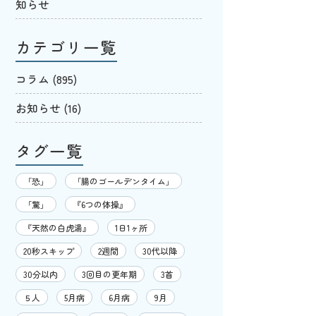
知らせ
カテゴリ一覧
コラム
(895)
お知らせ
(16)
タグ一覧
「恐」
「腸のゴールデンタイム」
「驚」
『6つの体操』
『天然の白虎湯』
1日1ヶ所
20秒スキップ
2週間
30代以降
30分以内
3回目の更年期
3首
５人
5月病
6月病
9月