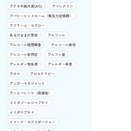
アテネ不眠尺度(AIS)
アドレナリン
アパシーシンドローム（無気力症候群）
アブラハム・マズロー
あるがままの受容
アルコール
アルコール使用障害
アルコール依存
アルコール依存症
アルファ波
アレルギー性疾患
アレルギー疾患
アロマ
アロマテラピー
アンガーマネジメント
アンビバレンツ（両価性）
イミダゾールジペプチド
イミダペプチド
イメージ・エクスポージャー