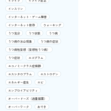
イライラ
イライラ防止
インスリン
インターネット・ゲーム障害
インターネット依存
ウォーキング
うつ気分
うつ状態
うつ病
うつ病の氷山現象
うつ病の症状
うつ病性妄想（妄想性うつ病）
うつ症状
エゴグラム
エコノミークラス症候群
エスシタロプラム
エストロゲン
エネルギー産生
エビ
エンプロイアビリティ
オーバードーズ（過量服薬）
オーバーワーク
おでき