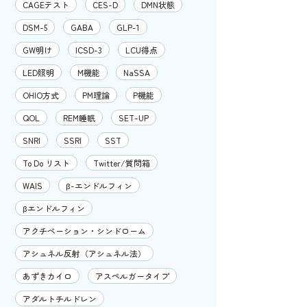
CAGEテスト
CES-D
DMN状態
DSM-5
GABA
GLP-1
GW明け
ICSD-3
LCU得点
LED照明
M機能
NaSSA
OHIO方式
PM理論
P機能
QOL
REM睡眠
SET-UP
SNRI
SSRI
SST
To Do リスト
Twitter/質問箱
WAIS
β-エンドルフィン
βエンドルフィン
アクチベーション・シンドローム
アシュネル反射（アシュネル法）
あずきカイロ
アスペルガータイプ
アダルトチルドレン