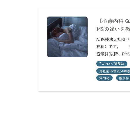
【心療内科 Q
MSの違いを
A. 医療法人社
神科）です。 「
症候群(以降、PM
Twitter/質問箱
月経前不快気分障害(
質問箱
鑑別診