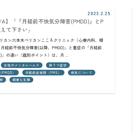
2023.2.25
/A】「『月経前不快気分障害(PMDD)』とP
教えて下さい」
団ペリカン六本木ペリカンこころクリニック（心療内科、精
月経前不快気分障害(以降、PMDD)」と重症の「月経前
S)」の違い（鑑別ポイント）は、月 …
女性のメンタルヘルス
抑うつ症状
PMDD）
月経前症候群（PMS）
病気について
断
顕著な支障