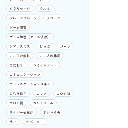
クラリセージ
クルミ
グレープフルーツ
クローブ
ゲーム障害
ゲーム障害（ゲーム依存）
ケアレスミス
げっぷ
ゴーヤ
こころの疲れ
こころの肺炎
こだわり
コミットメント
コミュニケーション
コミュニケーションスキル
こむら返り
コリン
コロナ渦
コロナ禍
コントロール
サイバー心気症
サツマイモ
サバ
サポーター