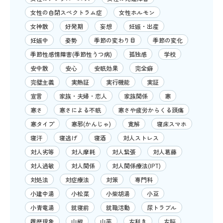
女性の自閉スペクトラム症
女性ホルモン
女神散
好発期
妄想
妊娠・出産
妊娠中
姿勢
季節の変わり目
季節の変化
季節性感情障害(季節性うつ病)
孤独感
学校
安中散
安心
安眠効果
完全癖
完璧主義
実熱証
実行機能
実証
宣言
家族・夫婦・恋人
家族関係
寒
寒さ
寒さによる不眠
寒さや疲労からくる頭痛
寒タイプ
寒邪(かんじゃ)
寛解
寝床スマホ
寝汗
寝逃げ
寝酒
対人ストレス
対人劣等
対人摩耗
対人緊張
対人葛藤
対人過敏
対人関係
対人関係療法(IPT)
対処法
対症療法
対策
専門科
小建中湯
小松菜
小柴胡湯
小豆
小青竜湯
就寝前
就職活動
尿トラブル
履歴現象
山椒
山芋
左利き
左脳