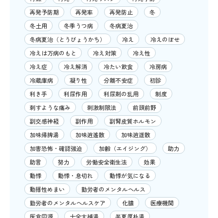
再発予防期
再発率
再発防止
冬
冬土用
冬季うつ病
冬病夏治
冬病夏治（とうびょうかち）
冷え
冷えのぼせ
冷えは万病のもと
冷え対策
冷え性
冷え症
冷え解消
冷たい飲食
冷房病
冷蔵庫病
凝り性
分離不安症
初診
利き手
利尿作用
利尿剤の乱用
制度
刺すような痛み
刺激制限法
前頭前野
副交感神経
副作用
副腎皮質ホルモン
加味帰脾湯
加味逍遙散
加味逍遥散
加害恐怖・確認強迫
加齢（エイジング）
助力
助言
努力
労働安全衛生法
効果
動悸
動悸・息切れ
動悸が気になる
動揺性めまい
勤労者のメンタルヘルス
勤労者のメンタルヘルスケア
化膿
医療機関
医食同源
十全大補湯
半夏厚朴湯