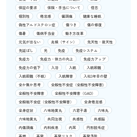
保証の要求
保険・手当について
信念
個別性
倦怠感
偏頭痛
健康な睡眠
偽性アルドステロン症
傷つき
傷の修復
傷暑
傷病手当金
働き方改革
元気が出ない
兆候（サイン）
先天性・後天性
先延ばし
光
免疫
免疫システム
免疫力
免疫力・体力の向上
免疫力アップ
免疫力の低下
入浴
入眠
入眠困難
入眠困難（不眠）
入眠障害
入社3年目の壁
全か無か思考
全般性不安症（全般性不安障害)
全般性不安障害
全般性不安障害（GAD）
全般戦不安症（全般性不安障害）
全身倦怠感
全身症状
八味地黄丸
六君子湯
六味丸
六味地黄丸
共同注視
共感性
共感脳
内傷頭痛
内科疾患
内耳
円形脱毛症
再燃
再発
再発リスク
再発予防