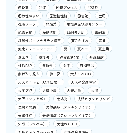
四逆散
回復
回復プロセス
回復期
回転性めまい
回避性性格
図書館
土用
在宅ワーク
地域差
地域産業保健センター
執着気質
基礎代謝
報酬欠乏症
報酬系
境界性パーソナリティ障害
声のかすれ
変化
変化のステージモデル
夏
夏バテ
夏土用
夏太り
夏痩せ
夕食後3時間
外感頭痛
外部EAP
多動性
多汗
夜間頻尿
夢ばかり見る
夢日記
大人のADHD
大人のニキビ（吹き出物）
大人の発達障害
大学病院
大建中湯
大柴胡湯
大腸
大豆イソフラボン
太陽光
夫婦カウンセリング
夫婦の問題
失体感症（アレキシソミア）
失感情症
失感情症（アレキシサイミア）
失眠（しつみん）
女性のADHD
女性のメンタルヘルス
女性の発達障害