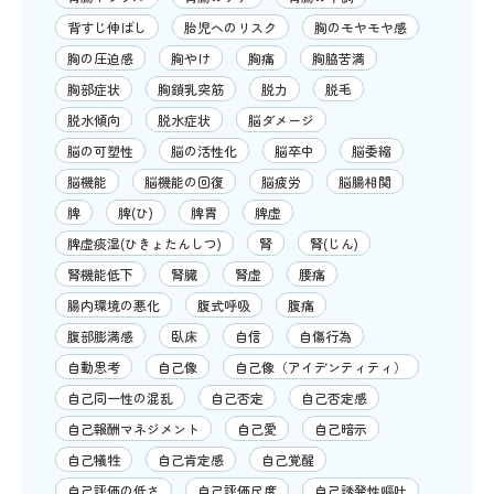
背すじ伸ばし
胎児へのリスク
胸のモヤモヤ感
胸の圧迫感
胸やけ
胸痛
胸脇苦満
胸部症状
胸鎖乳突筋
脱力
脱毛
脱水傾向
脱水症状
脳ダメージ
脳の可塑性
脳の活性化
脳卒中
脳委縮
脳機能
脳機能の回復
脳疲労
脳腸相関
脾
脾(ひ)
脾胃
脾虚
脾虚痰湿(ひきょたんしつ)
腎
腎(じん)
腎機能低下
腎臓
腎虚
腰痛
腸内環境の悪化
腹式呼吸
腹痛
腹部膨満感
臥床
自信
自傷行為
自動思考
自己像
自己像（アイデンティティ）
自己同一性の混乱
自己否定
自己否定感
自己報酬マネジメント
自己愛
自己暗示
自己犠牲
自己肯定感
自己覚醒
自己評価の低さ
自己評価尺度
自己誘発性嘔吐