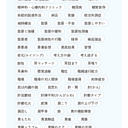
精神科・心療内科クリニック
糖尿病
糖質依存
系統的脱感作法
納豆
紫蘇
統合失調症
維持療法
緊張
緊張・不安
緊張しやすい
緊張と弛緩
緊張の緩和
緊張性頭痛
緊張感
緊張病性の行動
緑茶
縁起強迫
罪悪感
罪業妄想
美肌効果
習慣
老化(エイジング)
考え方の癖
考え過ぎる
耐性
耳マッサージ
耳詰まり
耳鳴り
耳鼻科
聴覚過敏
職位
職務遂行能力
職場
職場の対人関係
職場復帰
肉体疲労
肌は内臓の鏡
肌荒れ
肝・腎
肝(かん)
肝気鬱結
肝脾不和(かんぴふわ)
肝鬱タイプ
肝鬱化火
肥満
肩こり
肩の上げ下げ
肩回し
肩甲骨
肺
胃の機能障害
胃もたれ
胃実熱証
胃痛
胃腸
胃腸トラブル
胃腸のケア
胃腸の不調