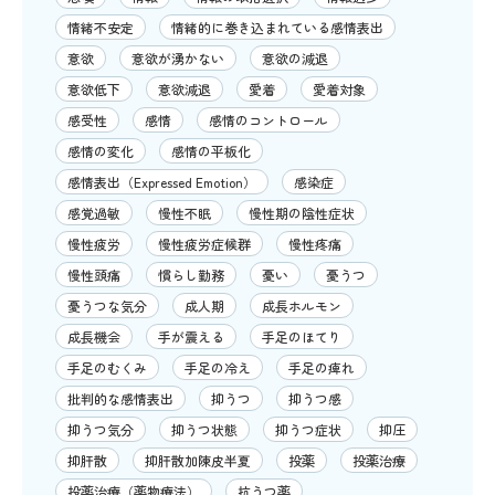
情緒不安定
情緒的に巻き込まれている感情表出
意欲
意欲が湧かない
意欲の減退
意欲低下
意欲減退
愛着
愛着対象
感受性
感情
感情のコントロール
感情の変化
感情の平板化
感情表出（Expressed Emotion）
感染症
感覚過敏
慢性不眠
慢性期の陰性症状
慢性疲労
慢性疲労症候群
慢性疼痛
慢性頭痛
慣らし勤務
憂い
憂うつ
憂うつな気分
成人期
成長ホルモン
成長機会
手が震える
手足のほてり
手足のむくみ
手足の冷え
手足の痺れ
批判的な感情表出
抑うつ
抑うつ感
抑うつ気分
抑うつ状態
抑うつ症状
抑圧
抑肝散
抑肝散加陳皮半夏
投薬
投薬治療
投薬治療（薬物療法）
抗うつ薬