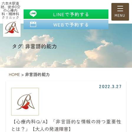
六本木駅直
結、徒歩0分
の心療内
LINEで予約する
科・精神科
クリニック
WEBで予約する
タグ: 非言語的能力
HOME
>
非言語的能力
2022.3.27
【心療内科Q/A】「非言語的な情報の持つ重要性
とは？」【大人の発達障害】