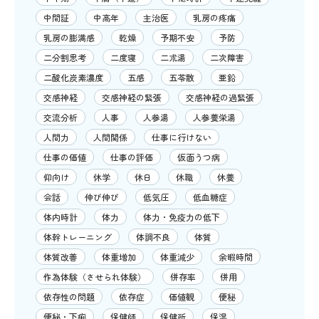
中間証
中高年
主治医
乳房の疼痛
乳房の膨満感
乾燥
予期不安
予防
二分割思考
二度寝
二朮湯
二次障害
二酸化炭素濃度
五感
五苓散
亜鉛
交感神経
交感神経の緊張
交感神経の過緊張
交流分析
人事
人参湯
人参養栄湯
人間力
人間関係
仕事に行けない
仕事の価値
仕事の評価
仮面うつ病
仰向け
休学
休日
休職
休養
会話
伸び伸び
低気圧
低血糖症
体内時計
体力
体力・免疫力の低下
体幹トレーニング
体調不良
体質
体質改善
体重増加
体重減少
余暇時間
作為体験（させられ体験）
併存率
併用
依存性の問題
依存症
価値観
便秘
便秘・下痢
保健師
保健所
保湿