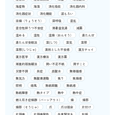
海産物
海藻
消化吸収
消化器内科
消化器症状
消化機能
涙もろい
涼燥（りょうそう）
深呼吸
混乱
混合性抑うつ不安症
清暑益気湯
減薬
温める
温性
温燥（おんそう）
湯たんぽ
湯たんぽ安眠法
湿(しつ)
湿気
湿邪
湿邪(しつじゃ)
漠然とした不安感
漢方チャイ
漢方医学
漢方療法
漢方薬
漸進的筋弛緩法
潤い不足不眠
潤すこと
災害不調
炎症
炭酸水
無価値感
無気力
無酸素運動
焦り
焦燥感
照明
熄風
熟眠困難
熟眠感
熟眠障害
熱タイプ
熱中
熱中症
燃え尽き症候群（バーンアウト）
燥
燥邪
燥邪（そうじゃ）
爪
爪は筋余
片付け
片頭痛
片頭痛発作
牛車腎気丸
牡蛎