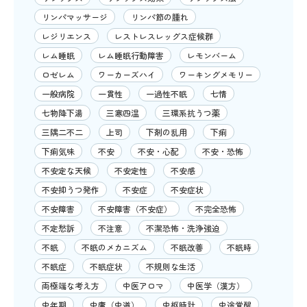
リンパマッサージ
リンパ節の腫れ
レジリエンス
レストレスレッグス症候群
レム睡眠
レム睡眠行動障害
レモンバーム
ロゼレム
ワーカーズハイ
ワーキングメモリー
一般病院
一貫性
一過性不眠
七情
七物降下湯
三寒四温
三環系抗うつ薬
三隅二不二
上司
下剤の乱用
下痢
下痢気味
不安
不安・心配
不安・恐怖
不安定な天候
不安定性
不安感
不安抑うつ発作
不安症
不安症状
不安障害
不安障害（不安症）
不完全恐怖
不定愁訴
不注意
不潔恐怖・洗浄強迫
不眠
不眠のメカニズム
不眠改善
不眠時
不眠症
不眠症状
不規則な生活
両極端な考え方
中医アロマ
中医学（漢方）
中年期
中庸（中道）
中枢時計
中途覚醒