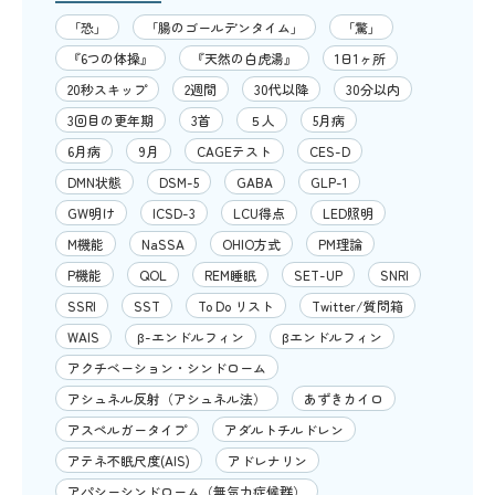
「恐」
「腸のゴールデンタイム」
「驚」
『6つの体操』
『天然の白虎湯』
1日1ヶ所
20秒スキップ
2週間
30代以降
30分以内
3回目の更年期
3首
５人
5月病
6月病
9月
CAGEテスト
CES-D
DMN状態
DSM-5
GABA
GLP-1
GW明け
ICSD-3
LCU得点
LED照明
M機能
NaSSA
OHIO方式
PM理論
P機能
QOL
REM睡眠
SET-UP
SNRI
SSRI
SST
To Do リスト
Twitter/質問箱
WAIS
β-エンドルフィン
βエンドルフィン
アクチベーション・シンドローム
アシュネル反射（アシュネル法）
あずきカイロ
アスペルガータイプ
アダルトチルドレン
アテネ不眠尺度(AIS)
アドレナリン
アパシーシンドローム（無気力症候群）