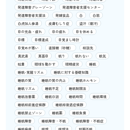
発達障害グレーゾーン
発達障害者支援センター
発達障害者支援法
発酵食品
白
白筋
白虎加人参湯
皮膚むしり症
盗汗（寝汗)
目の充血・疲れ
目の疲れ
目を休める
目標
目標達成
目覚まし時計
目覚めが悪い
直接糖（砂糖）
相談先
真武湯
真面目
眠り
眠れない
眠気
眩暈
眼球を動かす
眼精疲労
睡眠
睡眠-覚醒リズム
睡眠に対する基礎知識
睡眠の質
睡眠の質の向上
睡眠ホルモン
睡眠リズム
睡眠不足
睡眠制限法
睡眠改善薬
睡眠日誌
睡眠時間
睡眠環境
睡眠相前進症候群
睡眠相後退症候群
睡眠禁止ゾーン
睡眠薬
睡眠負債
睡眠障害
睡眠障害・不眠
睡眠障害・不眠症
睡眠麻痺
瞑想
瞑想法
短期不眠