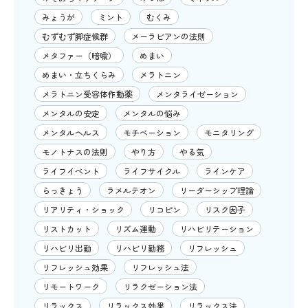
みょうが
ミント
むくみ
むずむず脚症候群
メーラビアンの法則
メタファー（暗喩）
めまい
めまい・立ちくらみ
メラトニン
メラトニン受容体作動薬
メンタライゼーション
メンタルの安定
メンタルの悩み
メンタルヘルス
モチベーション
モニタリング
モノトナスの法則
やり方
やる気
ライフイベント
ライフサイクル
ラインケア
らっきょう
ラメルテオン
リーダーシップ理論
リアリティ・ショック
リコピン
リスク因子
リストカット
リズム運動
リハビリテーション
リハビリ出勤
リハビリ勤務
リフレッシュ
リフレッシュ効果
リフレッシュ法
リモートワーク
リラクゼーション法
リラックス
リラックス効果
リラックス法