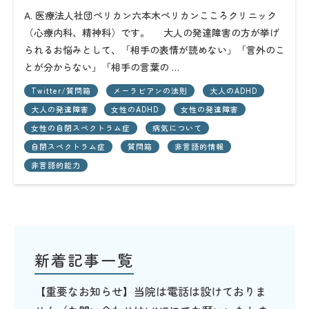
A. 医療法人社団ペリカン六本木ペリカンこころクリニック
（心療内科、精神科）です。 大人の発達障害の方が挙げ
られるお悩みとして、「相手の表情が読めない」「言外のこ
とが分からない」「相手の言葉の …
Twitter/質問箱
メーラビアンの法則
大人のADHD
大人の発達障害
女性のADHD
女性の発達障害
女性の自閉スペクトラム症
病気について
自閉スペクトラム症
質問箱
非言語的情報
非言語的能力
新着記事一覧
【重要なお知らせ】当院は電話は設けておりま