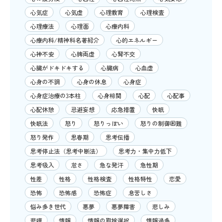
心気症
心気虚
心理教育
心理検査
心理療法
心理面
心療内科
心療内科/精神科名著紹介
心的エネルギー
心神不安
心脾両虚
心腎不交
心臓がドキドキする
心臓病
心血虚
心身の不調
心身の休息
心身症
心身症治療の3本柱
心身相関
心配
心配事
心配休憩
忌避妄想
応急措置
快眠
快眠法
怒り
怒りっぽい
怒りの制御困難
怒り発作
思春期
思考伝播
思考停止法（思考中断法）
思考力・集中力低下
思考吸入
怠さ
急な発汗
急性期
性差
性格
性格検査
性格特性
恋愛
恐怖
恐怖感
恐怖症
息苦しさ
悩み多き世代
悪夢
悪夢障害
悲しみ
悲嘆
情報
情報の取捨選択
情報過多