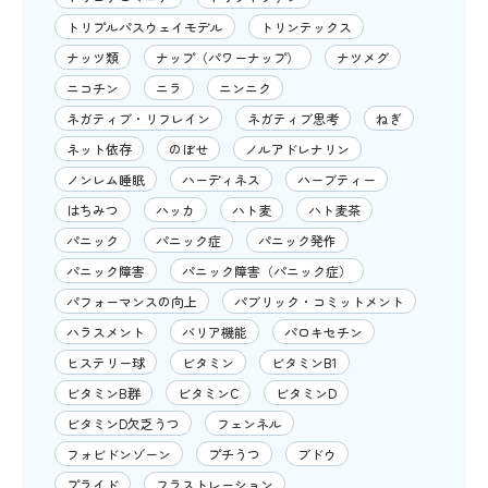
トリプルパスウェイモデル
トリンテックス
ナッツ類
ナップ（パワーナップ）
ナツメグ
ニコチン
ニラ
ニンニク
ネガティブ・リフレイン
ネガティブ思考
ねぎ
ネット依存
のぼせ
ノルアドレナリン
ノンレム睡眠
ハーディネス
ハーブティー
はちみつ
ハッカ
ハト麦
ハト麦茶
パニック
パニック症
パニック発作
パニック障害
パニック障害（パニック症）
パフォーマンスの向上
パブリック・コミットメント
ハラスメント
バリア機能
パロキセチン
ヒステリー球
ビタミン
ビタミンB1
ビタミンB群
ビタミンC
ビタミンD
ビタミンD欠乏うつ
フェンネル
フォビドンゾーン
プチうつ
ブドウ
プライド
フラストレーション