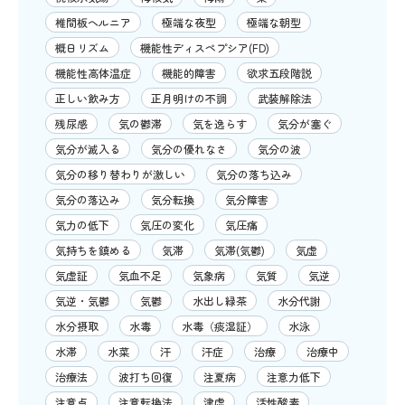
椎間板ヘルニア
極端な夜型
極端な朝型
概日リズム
機能性ディスペプシア(FD)
機能性高体温症
機能的障害
欲求五段階説
正しい飲み方
正月明けの不調
武装解除法
残尿感
気の鬱滞
気を逸らす
気分が塞ぐ
気分が滅入る
気分の優れなさ
気分の波
気分の移り替わりが激しい
気分の落ち込み
気分の落込み
気分転換
気分障害
気力の低下
気圧の変化
気圧痛
気持ちを鎮める
気滞
気滞(気鬱)
気虚
気虚証
気血不足
気象病
気質
気逆
気逆・気鬱
気鬱
水出し緑茶
水分代謝
水分摂取
水毒
水毒（痰湿証）
水泳
水滞
水菜
汗
汗症
治療
治療中
治療法
波打ち回復
注夏病
注意力低下
注意点
注意転換法
津虚
活性酸素