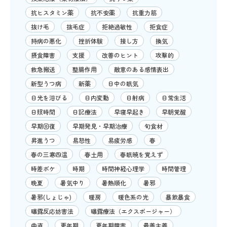
抗ヒスタミン薬
抗不安薬
抗重力筋
抜け毛
抜毛症
拒絶過敏性
拒食症
持病の悪化
挫折体験
接し方
換気
摂食障害
支援
改善のヒント
攻撃的
救急搬送
整腸作用
敵意のある感情表出
新型うつ病
新薬
日中の眠気
日光を浴びる
日内変動
日射病
日常生活
日照時間
日記療法
早寝早起き
早朝覚醒
早期回復
早期発見・早期治療
旬食材
昇進うつ
易怒性
易疲労感
春
春の三寒四温
春土用
春眠暁を覚えず
時差ボケ
時期
時間神経心理学
時間管理
晩夏
暑気中り
暑熱順化
暑邪
暑邪(しょじゃ)
暖房
暖色系の光
暴飲暴食
曝露反応妨害法
曝露療法（エクスポージャー）
曲直
更年期
更年期障害
最善主義