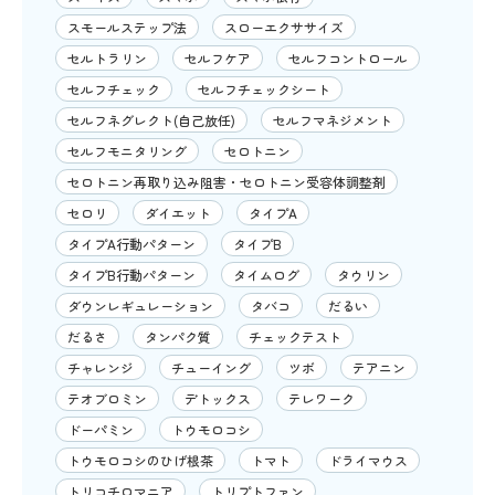
スモールステップ法
スローエクササイズ
セルトラリン
セルフケア
セルフコントロール
セルフチェック
セルフチェックシート
セルフネグレクト(自己放任)
セルフマネジメント
セルフモニタリング
セロトニン
セロトニン再取り込み阻害・セロトニン受容体調整剤
セロリ
ダイエット
タイプA
タイプA行動パターン
タイプB
タイプB行動パターン
タイムログ
タウリン
ダウンレギュレーション
タバコ
だるい
だるさ
タンパク質
チェックテスト
チャレンジ
チューイング
ツボ
テアニン
テオブロミン
デトックス
テレワーク
ドーパミン
トウモロコシ
トウモロコシのひげ根茶
トマト
ドライマウス
トリコチロマニア
トリプトファン