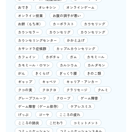
おでき
オレキシン
オンラインゲーム
オンライン授業
お腹の調子が悪い
お餅（もち米）
カーボラスト
カウセリング
カウンセラー
カウンセリグ
カウンセリング
カウンセリングセンター
かかと上げ
カサンドラ症候群
カップルカウンセリング
カフェイン
カボチャ
ガム
カモミール
カモミール・ロマン
カルシウム
カルダモン
がん
きくらげ
ぎっくり腰
きのこ類
ギャップ
キャベツ
キャリア・アンカー
クコの実
クヨクヨ
クラリセージ
クルミ
グレープフルーツ
クローブ
ゲーム障害
ゲーム障害（ゲーム依存）
ケアレスミス
げっぷ
ゴーヤ
こころの疲れ
こころの肺炎
こだわり
コミットメント
コミュニケーション
コミュニケーションスキル