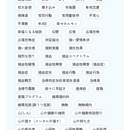
巨大妄想
巻き込み
市販薬
希死念慮
帰脾湯
常同行動
常用量依存
平常心
平胃散
年4回
幸せホルモン
幸福になる秘訣
幻聴
幻覚
広場恐怖
広場恐怖症
弁証論治
強い愛情希求
強い疲労感
強制覚醒
強壮効果
強烈な怒り
強迫
強迫スペクトラム
強迫性緩慢
強迫性障害
強迫性障害（強迫症）
強迫症
強迫症状
強迫行動
強迫行為
強迫観念
当帰四逆加呉茱萸生姜湯
当帰湯
当帰芍薬散
徐々に早起き
復帰前
復職
復職プログラム
循環器内科
循環気質(躁うつ気質)
微熱
微熱傾向
心(しん)
心の健康の維持
心の健康相談窓口
心の強さ（メンタルの強さ）
心の持ち方
心の疲労度
心因性
心因性発熱
心気妄想