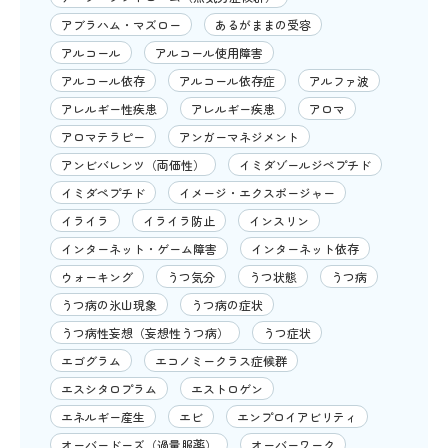
アブラハム・マズロー
あるがままの受容
アルコール
アルコール使用障害
アルコール依存
アルコール依存症
アルファ波
アレルギー性疾患
アレルギー疾患
アロマ
アロマテラピー
アンガーマネジメント
アンビバレンツ（両価性）
イミダゾールジペプチド
イミダペプチド
イメージ・エクスポージャー
イライラ
イライラ防止
インスリン
インターネット・ゲーム障害
インターネット依存
ウォーキング
うつ気分
うつ状態
うつ病
うつ病の氷山現象
うつ病の症状
うつ病性妄想（妄想性うつ病）
うつ症状
エゴグラム
エコノミークラス症候群
エスシタロプラム
エストロゲン
エネルギー産生
エビ
エンプロイアビリティ
オーバードーズ（過量服薬）
オーバーワーク