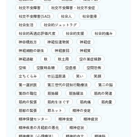
社交不安障害
社交不安障害・社交不安症
社交不安障害(SAD)
社会人
社会復帰
社会生活
社会的ジェットラグ
社会的再適応評価尺度
社会的支援
社会的痛み
神田橋処方
神経伝達物質
神経症
神経細胞の新生
神経衰弱
神経質
神経過敏
秋
秋土用
空の巣症候群
空咳
空腹時血糖
空虚感
空間恐怖
立ちくらみ
竹筎温胆湯
笑い
笑顔
第一選択肢
第三世代の認知行動療法
第二の脳
第四の職位
筋弛緩
筋弛緩法
筋肉の発達
筋肉の緊張
筋肉をほぐす
筋肉痛
筋肉量
筋郁の緊張
節ネット
精神の安定
精神保健センター
精神安定
精神疲労
精神疾患の月経前の悪化
精神症状
精神療法（心理療法）
精神的自立
精神科