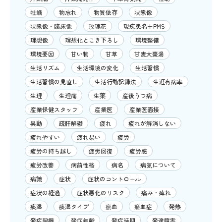
牡蠣
物忘れ
物質依存
状態像
状態像・臨床像
玫瑰花
現疾患名＋PMS
理想像
理想化とこき下ろし
環境整備
環境要因
甘い物
甘草
甘麦大棗湯
生活リズム
生活環境の変化
生活習慣
生活習慣の見直し
生活行動記録法
生涯有病率
生理
生理痛
生薬
産後うつ病
産業保健スタッフ
産業医
産業医面接
異動
疏肝解鬱
疲れ
疲れが解消しない
疲れやすい
疲れ易い
疲労
疲労の持ち越し
疲労回復
疲労感
疲労改善
病前性格
病名
病気について
病識
症状
症状のコントロール
症状の経過
症状悪化のリスク
痛み・痺れ
痰湿
痰湿タイプ
瘀血
瘀血症
発熱
発症契機
発症年齢
発症時期
発達障害