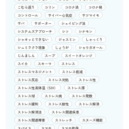
こむら返り
コリン
コロナ渦
コロナ禍
コントロール
サイバー心気症
サツマイモ
サバ
サポーター
シェイピング法
システムズアプローチ
シソ
シナモン
シャキッとできない
ジャスミン
しゃっくり
シュミラクラ現象
しょうが
ショウガオール
じんましん
スープ
スイートオレンジ
スイカ
スキーマ
ストレス
ストレスマネジメント
ストレス低減
ストレス反応
ストレス対処
ストレス性
ストレス性高体温（SIH）
ストレス源
ストレス球
ストレス病
ストレス発散
ストレス緩和
ストレス耐性
ストレス解消
ストレス解消法
ストレス関連疾患
ストレス関連障害
ストレッチ
スヌーズ機能
スパイス
スマホ
スマホ依存