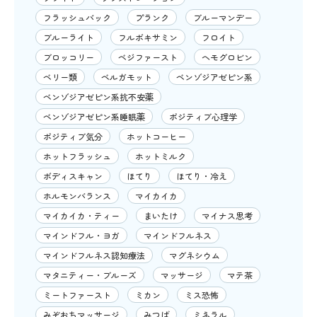
フラッシュバック
プランク
ブルーマンデー
ブルーライト
フルボキサミン
フロイト
ブロッコリー
ベジファースト
ヘモグロビン
ベリー類
ベルガモット
ベンゾジアゼピン系
ベンゾジアゼピン系抗不安薬
ベンゾジアゼピン系睡眠薬
ポジティブ心理学
ポジティブ気分
ホットコーヒー
ホットフラッシュ
ホットミルク
ボディスキャン
ほてり
ほてり・冷え
ホルモンバランス
マイカイカ
マイカイカ・ティー
まいたけ
マイナス思考
マインドフル・ヨガ
マインドフルネス
マインドフルネス認知療法
マグネシウム
マタニティー・ブルーズ
マッサージ
マテ茶
ミートファースト
ミカン
ミス恐怖
みぞおちマッサージ
みつば
ミネラル