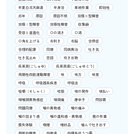
半夏白朮天麻湯
半身浴
単純作業
即効性
厄年
原因
原因不明
双極Ⅱ型障害
双極Ⅰ型障害
双極性障害
収集癖
受容と直面化
口の渇き
口渇
口角を上げる
右利き
右脳
合併症
合理的配慮
同僚
同病異治
吐き気
吐き気止め
否認
吹き出物
呉茱萸(ごしゅゆ)
呉茱萸湯(ごしゅゆとう)
周期性四肢運動障害
味
味方
味覚
呼吸
呼吸器系疾患
呼吸法
咀嚼（そしゃく）
咬筋
咳の発作
咳払い
咽喉頭異物感症
咽頭痛
唐辛子
問診票
問題同僚
喉の異物感
喉の痛み
喉の詰まり感
喉の違和感・異物感
喪の作業
喪失体験
喫煙
嗜好品
噛んで吐き出す
器質的障害
四物湯
四環系抗うつ薬