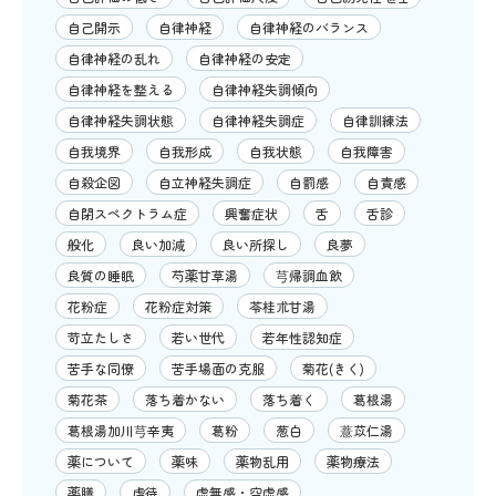
自己開示
自律神経
自律神経のバランス
自律神経の乱れ
自律神経の安定
自律神経を整える
自律神経失調傾向
自律神経失調状態
自律神経失調症
自律訓練法
自我境界
自我形成
自我状態
自我障害
自殺企図
自立神経失調症
自罰感
自責感
自閉スペクトラム症
興奮症状
舌
舌診
般化
良い加減
良い所探し
良夢
良質の睡眠
芍薬甘草湯
芎帰調血飲
花粉症
花粉症対策
苓桂朮甘湯
苛立たしさ
若い世代
若年性認知症
苦手な同僚
苦手場面の克服
菊花(きく)
菊花茶
落ち着かない
落ち着く
葛根湯
葛根湯加川芎辛夷
葛粉
葱白
薏苡仁湯
薬について
薬味
薬物乱用
薬物療法
薬膳
虐待
虚無感・空虚感