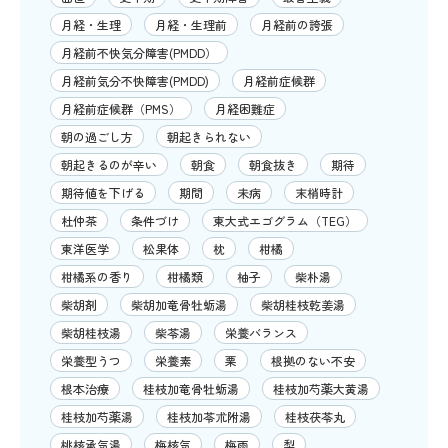
月経・生理
月経・生理前
月経前の誇張
月経前不快気分障害(PMDD）
月経前気分不快障害(PMDD)
月経前症候群
月経前症候群（PMS）
月経困難症
朝の過ごし方
朝起きられない
朝起きるのが辛い
朝食
朝食抜き
期待
期待値を下げる
期間
未病
末梢時計
杜仲茶
条件づけ
東大式エゴグラム（TEG）
東洋医学
松果体
枕
柑橘
柑橘系の香り
柑橘類
柚子
柴朴湯
柴胡剤
柴胡加竜骨牡蛎湯
柴胡桂枝乾姜湯
柴胡桂枝湯
柴苓湯
栄養バランス
栄養型うつ
栄養素
栗
根拠のない不安
根本治療
桂枝加竜骨牡蛎湯
桂枝加芍薬大黄湯
桂枝加芍薬湯
桂枝加苓朮附湯
桂枝茯苓丸
桃核承気湯
梅核気
梅雨
梨