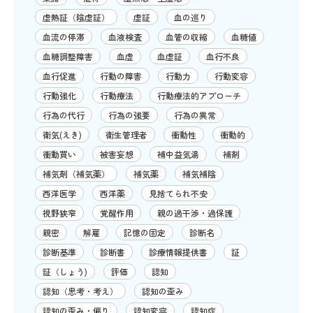
虚熱証（陰虚証）
虚証
血の巡り
血流の停滞
血液検査
血管の収縮
血糖値
血糖調整障害
血虚
血虚証
血行不良
血行促進
行動の障害
行動力
行動変容
行動強化
行動療法
行動療法的アプローチ
行為の代行
行為の強要
行為の異常
衛気(えき)
衛生管理者
衝動性
衝動的
衝動買い
被害妄想
補中益気湯
補剤
補気剤（補気薬）
補気薬
補気補陰
西洋医学
西洋薬
見捨てられ不安
視野狭窄
覚醒作用
親の過干渉・過保護
親密
解雇
記憶の固定
診断名
診断基準
診断書
診療情報提供書
証
証（しょう)
評価
認知
認知（思考・考え）
認知の歪み
認知の歪み・偏り
認知変容
認知症