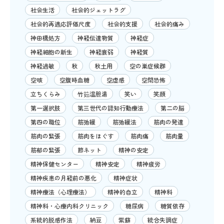
社会生活
社会的ジェットラグ
社会的再適応評価尺度
社会的支援
社会的痛み
神田橋処方
神経伝達物質
神経症
神経細胞の新生
神経衰弱
神経質
神経過敏
秋
秋土用
空の巣症候群
空咳
空腹時血糖
空虚感
空間恐怖
立ちくらみ
竹筎温胆湯
笑い
笑顔
第一選択肢
第三世代の認知行動療法
第二の脳
第四の職位
筋弛緩
筋弛緩法
筋肉の発達
筋肉の緊張
筋肉をほぐす
筋肉痛
筋肉量
筋郁の緊張
節ネット
精神の安定
精神保健センター
精神安定
精神疲労
精神疾患の月経前の悪化
精神症状
精神療法（心理療法）
精神的自立
精神科
精神科・心療内科クリニック
糖尿病
糖質依存
系統的脱感作法
納豆
紫蘇
統合失調症