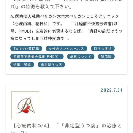
D)』の特徴を教えて下さい」
A. 医療法人社団ペリカン六本木ペリカンこころクリニック
（心療内科、精神科）です。 「月経前不快気分障害(以
降、PMDD)」を端的に表現するならば、「月経の前だけうつ
病になってしまう精神疾患で …
Twitter/質問箱
女性のメンタルヘルス
抑うつ症状
月経前不快気分障害(PMDD）
病気について
質問箱
過眠・過食
非定型うつ病
2022.7.31
【心療内科Q/A】 「『非定型うつ病』の治療と
は…？」