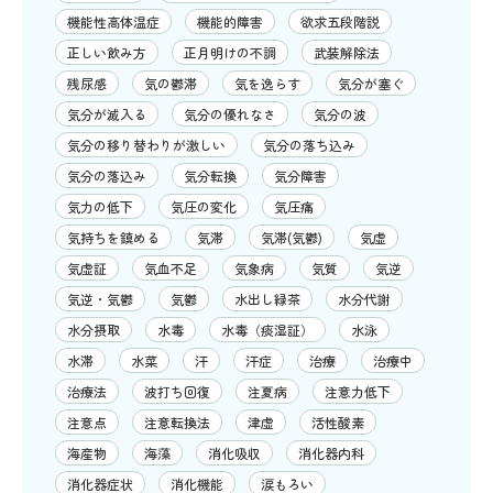
機能性高体温症
機能的障害
欲求五段階説
正しい飲み方
正月明けの不調
武装解除法
残尿感
気の鬱滞
気を逸らす
気分が塞ぐ
気分が滅入る
気分の優れなさ
気分の波
気分の移り替わりが激しい
気分の落ち込み
気分の落込み
気分転換
気分障害
気力の低下
気圧の変化
気圧痛
気持ちを鎮める
気滞
気滞(気鬱)
気虚
気虚証
気血不足
気象病
気質
気逆
気逆・気鬱
気鬱
水出し緑茶
水分代謝
水分摂取
水毒
水毒（痰湿証）
水泳
水滞
水菜
汗
汗症
治療
治療中
治療法
波打ち回復
注夏病
注意力低下
注意点
注意転換法
津虚
活性酸素
海産物
海藻
消化吸収
消化器内科
消化器症状
消化機能
涙もろい