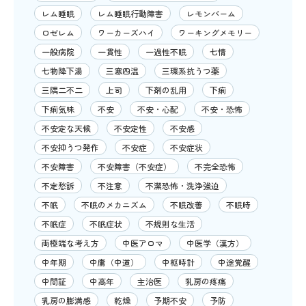
レム睡眠
レム睡眠行動障害
レモンバーム
ロゼレム
ワーカーズハイ
ワーキングメモリー
一般病院
一貫性
一過性不眠
七情
七物降下湯
三寒四温
三環系抗うつ薬
三隅二不二
上司
下剤の乱用
下痢
下痢気味
不安
不安・心配
不安・恐怖
不安定な天候
不安定性
不安感
不安抑うつ発作
不安症
不安症状
不安障害
不安障害（不安症）
不完全恐怖
不定愁訴
不注意
不潔恐怖・洗浄強迫
不眠
不眠のメカニズム
不眠改善
不眠時
不眠症
不眠症状
不規則な生活
両極端な考え方
中医アロマ
中医学（漢方）
中年期
中庸（中道）
中枢時計
中途覚醒
中間証
中高年
主治医
乳房の疼痛
乳房の膨満感
乾燥
予期不安
予防