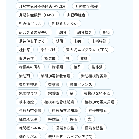
月経前気分不快障害(PMDD)
月経前症候群
月経前症候群（PMS）
月経困難症
朝の過ごし方
朝起きられない
朝起きるのが辛い
朝食
朝食抜き
期待
期待値を下げる
期間
未病
末梢時計
杜仲茶
条件づけ
東大式エゴグラム（TEG）
東洋医学
松果体
枕
柑橘
柑橘系の香り
柑橘類
柚子
柴朴湯
柴胡剤
柴胡加竜骨牡蛎湯
柴胡桂枝乾姜湯
柴胡桂枝湯
柴苓湯
栄養バランス
栄養型うつ
栄養素
栗
根拠のない不安
根本治療
桂枝加竜骨牡蛎湯
桂枝加芍薬大黄湯
桂枝加芍薬湯
桂枝加苓朮附湯
桂枝茯苓丸
桃核承気湯
梅核気
梅雨
梨
椎間板ヘルニア
極端な夜型
極端な朝型
概日リズム
機能性ディスペプシア(FD)