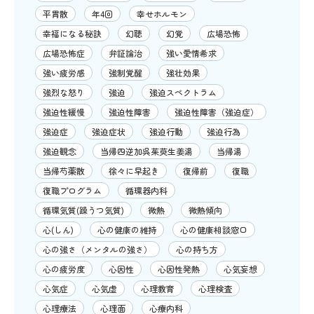
平胃散
年4回
幸せホルモン
幸福になる秘訣
幻聴
幻覚
広場恐怖
広場恐怖症
弁証論治
強い愛情希求
強い疲労感
強制覚醒
強壮効果
強烈な怒り
強迫
強迫スペクトラム
強迫性緩慢
強迫性障害
強迫性障害（強迫症）
強迫症
強迫症状
強迫行動
強迫行為
強迫観念
当帰四逆加呉茱萸生姜湯
当帰湯
当帰芍薬散
徐々に早起き
復帰前
復職
復職プログラム
循環器内科
循環気質(躁うつ気質)
微熱
微熱傾向
心(しん)
心の健康の維持
心の健康相談窓口
心の強さ（メンタルの強さ）
心の持ち方
心の疲労度
心因性
心因性発熱
心気妄想
心気症
心気虚
心理教育
心理検査
心理療法
心理面
心療内科