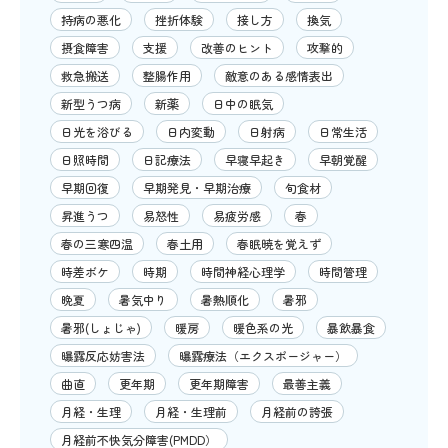
持病の悪化
挫折体験
接し方
換気
摂食障害
支援
改善のヒント
攻撃的
救急搬送
整腸作用
敵意のある感情表出
新型うつ病
新薬
日中の眠気
日光を浴びる
日内変動
日射病
日常生活
日照時間
日記療法
早寝早起き
早朝覚醒
早期回復
早期発見・早期治療
旬食材
昇進うつ
易怒性
易疲労感
春
春の三寒四温
春土用
春眠暁を覚えず
時差ボケ
時期
時間神経心理学
時間管理
晩夏
暑気中り
暑熱順化
暑邪
暑邪(しょじゃ)
暖房
暖色系の光
暴飲暴食
曝露反応妨害法
曝露療法（エクスポージャー）
曲直
更年期
更年期障害
最善主義
月経・生理
月経・生理前
月経前の誇張
月経前不快気分障害(PMDD）