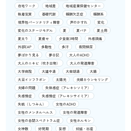
在宅ワーク
地域差
地域産業保健センター
執着気質
基礎代謝
報酬欠乏症
報酬系
境界性パーソナリティ障害
声のかすれ
変化
変化のステージモデル
夏
夏バテ
夏土用
夏太り
夏痩せ
夕食後3時間
外感頭痛
外部EAP
多動性
多汗
夜間頻尿
夢ばかり見る
夢日記
大人のADHD
大人のニキビ（吹き出物）
大人の発達障害
大学病院
大建中湯
大柴胡湯
大腸
大豆イソフラボン
太陽光
夫婦カウンセリング
夫婦の問題
失体感症（アレキシソミア）
失感情症
失感情症（アレキシサイミア）
失眠（しつみん）
女性のADHD
女性のメンタルヘルス
女性の発達障害
女性の自閉スペクトラム症
女性ホルモン
女神散
好発期
妄想
妊娠・出産