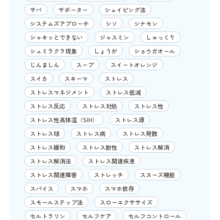
サバ
サポーター
シェイピング法
システムズアプローチ
シソ
シナモン
シャキッとできない
ジャスミン
しゃっくり
シュミラクラ現象
しょうが
ショウガオール
じんましん
スープ
スイートオレンジ
スイカ
スキーマ
ストレス
ストレスマネジメント
ストレス低減
ストレス反応
ストレス対処
ストレス性
ストレス性高体温（SIH）
ストレス源
ストレス球
ストレス病
ストレス発散
ストレス緩和
ストレス耐性
ストレス解消
ストレス解消法
ストレス関連疾患
ストレス関連障害
ストレッチ
スヌーズ機能
スパイス
スマホ
スマホ依存
スモールステップ法
スローエクササイズ
セルトラリン
セルフケア
セルフコントロール