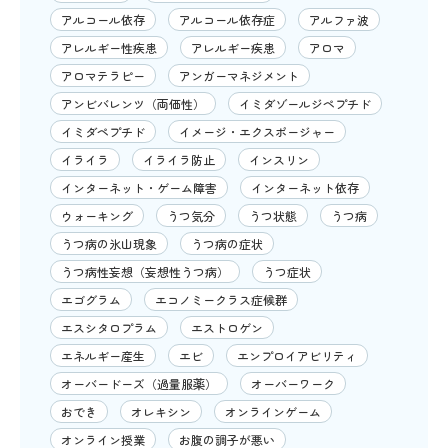
アルコール依存
アルコール依存症
アルファ波
アレルギー性疾患
アレルギー疾患
アロマ
アロマテラピー
アンガーマネジメント
アンビバレンツ（両価性）
イミダゾールジペプチド
イミダペプチド
イメージ・エクスポージャー
イライラ
イライラ防止
インスリン
インターネット・ゲーム障害
インターネット依存
ウォーキング
うつ気分
うつ状態
うつ病
うつ病の氷山現象
うつ病の症状
うつ病性妄想（妄想性うつ病）
うつ症状
エゴグラム
エコノミークラス症候群
エスシタロプラム
エストロゲン
エネルギー産生
エビ
エンプロイアビリティ
オーバードーズ（過量服薬）
オーバーワーク
おでき
オレキシン
オンラインゲーム
オンライン授業
お腹の調子が悪い