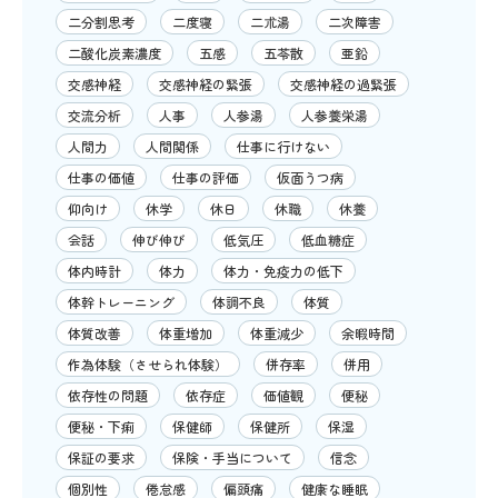
二分割思考
二度寝
二朮湯
二次障害
二酸化炭素濃度
五感
五苓散
亜鉛
交感神経
交感神経の緊張
交感神経の過緊張
交流分析
人事
人参湯
人参養栄湯
人間力
人間関係
仕事に行けない
仕事の価値
仕事の評価
仮面うつ病
仰向け
休学
休日
休職
休養
会話
伸び伸び
低気圧
低血糖症
体内時計
体力
体力・免疫力の低下
体幹トレーニング
体調不良
体質
体質改善
体重増加
体重減少
余暇時間
作為体験（させられ体験）
併存率
併用
依存性の問題
依存症
価値観
便秘
便秘・下痢
保健師
保健所
保湿
保証の要求
保険・手当について
信念
個別性
倦怠感
偏頭痛
健康な睡眠