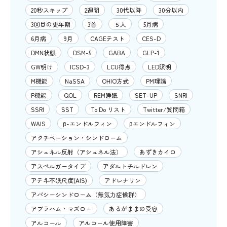
20秒スキップ
2週間
30代以降
30分以内
3回目の更年期
3首
５人
5月病
6月病
9月
CAGEテスト
CES-D
DMN状態
DSM-5
GABA
GLP-1
GW明け
ICSD-3
LCU得点
LED照明
M機能
NaSSA
OHIO方式
PM理論
P機能
QOL
REM睡眠
SET-UP
SNRI
SSRI
SST
To Do リスト
Twitter/質問箱
WAIS
β-エンドルフィン
βエンドルフィン
アクチベーション・シンドローム
アシュネル反射（アシュネル法）
あずきカイロ
アスペルガータイプ
アダルトチルドレン
アテネ不眠尺度(AIS)
アドレナリン
アパシーシンドローム（無気力症候群）
アブラハム・マズロー
あるがままの受容
アルコール
アルコール使用障害