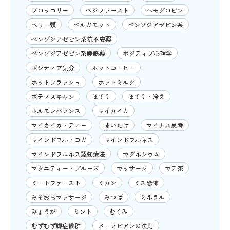
ブロッコリー
ベジファースト
ヘモグロビン
ベリー類
ベルガモット
ベンゾジアゼピン系
ベンゾジアゼピン系抗不安薬
ベンゾジアゼピン系睡眠薬
ポジティブ心理学
ポジティブ気分
ホットコーヒー
ホットフラッシュ
ホットミルク
ボディスキャン
ほてり
ほてり・冷え
ホルモンバランス
マイカイカ
マイカイカ・ティー
まいたけ
マイナス思考
マインドフル・ヨガ
マインドフルネス
マインドフルネス認知療法
マグネシウム
マタニティー・ブルーズ
マッサージ
マテ茶
ミートファースト
ミカン
ミス恐怖
みぞおちマッサージ
みつば
ミネラル
みょうが
ミント
むくみ
むずむず脚症候群
メーラビアンの法則