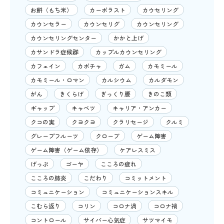
お餅（もち米）
カーボラスト
カウセリング
カウンセラー
カウンセリグ
カウンセリング
カウンセリングセンター
かかと上げ
カサンドラ症候群
カップルカウンセリング
カフェイン
カボチャ
ガム
カモミール
カモミール・ロマン
カルシウム
カルダモン
がん
きくらげ
ぎっくり腰
きのこ類
ギャップ
キャベツ
キャリア・アンカー
クコの実
クヨクヨ
クラリセージ
クルミ
グレープフルーツ
クローブ
ゲーム障害
ゲーム障害（ゲーム依存）
ケアレスミス
げっぷ
ゴーヤ
こころの疲れ
こころの肺炎
こだわり
コミットメント
コミュニケーション
コミュニケーションスキル
こむら返り
コリン
コロナ渦
コロナ禍
コントロール
サイバー心気症
サツマイモ