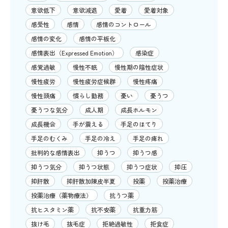
意欲低下
意欲減退
愛着
愛着対象
感受性
感情
感情のコントロール
感情の変化
感情の平板化
感情表出（Expressed Emotion）
感染症
感覚過敏
慢性不眠
慢性期の陰性症状
慢性疲労
慢性疲労症候群
慢性疼痛
慢性頭痛
慣らし勤務
憂い
憂うつ
憂うつな気分
成人期
成長ホルモン
成長機会
手が震える
手足のほてり
手足のむくみ
手足の冷え
手足の痺れ
批判的な感情表出
抑うつ
抑うつ感
抑うつ気分
抑うつ状態
抑うつ症状
抑圧
抑肝散
抑肝散加陳皮半夏
投薬
投薬治療
投薬治療（薬物療法）
抗うつ薬
抗ヒスタミン薬
抗不安薬
抗重力筋
抜け毛
抜毛症
拒絶過敏性
拒食症