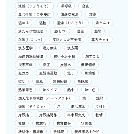
涼燥（りょうそう）
深呼吸
混乱
混合性抑うつ不安症
清暑益気湯
減薬
温める
温性
温燥（おんそう）
湯たんぽ
湯たんぽ安眠法
湿(しつ)
湿気
湿邪
湿邪(しつじゃ)
漠然とした不安感
漢方チャイ
漢方医学
漢方療法
漢方薬
漸進的筋弛緩法
潤い不足不眠
潤すこと
災害不調
炎症
炭酸水
無価値感
無気力
無酸素運動
焦り
焦燥感
照明
熄風
熟眠困難
熟眠感
熟眠障害
熱タイプ
熱中
熱中症
燃え尽き症候群（バーンアウト）
燥
燥邪
燥邪（そうじゃ）
爪
爪は筋余
片付け
片頭痛
片頭痛発作
牛車腎気丸
牡蛎
牡蠣
物忘れ
物質依存
状態像
状態像・臨床像
玫瑰花
現疾患名＋PMS