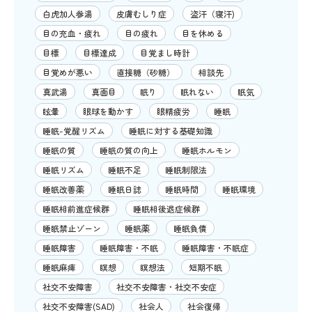
白虎加人参湯
皮膚むしり症
盗汗（寝汗)
目の充血・疲れ
目の疲れ
目を休める
目標
目標達成
目覚まし時計
目覚めが悪い
直接糖（砂糖）
相談先
真武湯
真面目
眠り
眠れない
眠気
眩暈
眼球を動かす
眼精疲労
睡眠
睡眠-覚醒リズム
睡眠に対する基礎知識
睡眠の質
睡眠の質の向上
睡眠ホルモン
睡眠リズム
睡眠不足
睡眠制限法
睡眠改善薬
睡眠日誌
睡眠時間
睡眠環境
睡眠相前進症候群
睡眠相後退症候群
睡眠禁止ゾーン
睡眠薬
睡眠負債
睡眠障害
睡眠障害・不眠
睡眠障害・不眠症
睡眠麻痺
瞑想
瞑想法
短期不眠
社交不安障害
社交不安障害・社交不安症
社交不安障害(SAD)
社会人
社会復帰