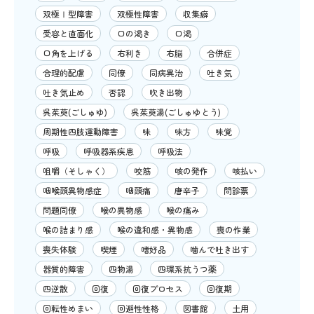
双極Ⅰ型障害
双極性障害
収集癖
受容と直面化
口の渇き
口渇
口角を上げる
右利き
右脳
合併症
合理的配慮
同僚
同病異治
吐き気
吐き気止め
否認
吹き出物
呉茱萸(ごしゅゆ)
呉茱萸湯(ごしゅゆとう)
周期性四肢運動障害
味
味方
味覚
呼吸
呼吸器系疾患
呼吸法
咀嚼（そしゃく）
咬筋
咳の発作
咳払い
咽喉頭異物感症
咽頭痛
唐辛子
問診票
問題同僚
喉の異物感
喉の痛み
喉の詰まり感
喉の違和感・異物感
喪の作業
喪失体験
喫煙
嗜好品
噛んで吐き出す
器質的障害
四物湯
四環系抗うつ薬
四逆散
回復
回復プロセス
回復期
回転性めまい
回避性性格
図書館
土用