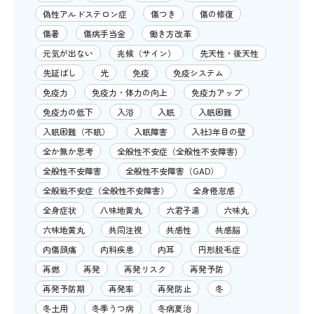
偽性アルドステロン症
傷つき
傷の修復
傷暑
傷病手当金
働き方改革
元気が出ない
兆候（サイン）
先天性・後天性
先延ばし
光
免疫
免疫システム
免疫力
免疫力・体力の向上
免疫力アップ
免疫力の低下
入浴
入眠
入眠困難
入眠困難（不眠）
入眠障害
入社3年目の壁
全か無か思考
全般性不安症（全般性不安障害)
全般性不安障害
全般性不安障害（GAD）
全般戦不安症（全般性不安障害）
全身倦怠感
全身症状
八味地黄丸
六君子湯
六味丸
六味地黄丸
共同注視
共感性
共感脳
内傷頭痛
内科疾患
内耳
円形脱毛症
再燃
再発
再発リスク
再発予防
再発予防期
再発率
再発防止
冬
冬土用
冬季うつ病
冬病夏治