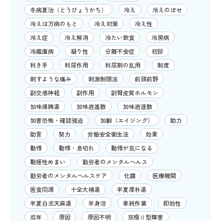
冬病夏治（とうびょうかち）
冷え
冷えのぼせ
冷えは万病のもと
冷え対策
冷え性
冷え症
冷え解消
冷たい飲食
冷房病
冷蔵庫病
凝り性
分離不安症
初診
利き手
利尿作用
利尿剤の乱用
制度
刺すような痛み
刺激制限法
前頭前野
副交感神経
副作用
副腎皮質ホルモン
加味帰脾湯
加味逍遙散
加味逍遥散
加害恐怖・確認強迫
加齢（エイジング）
助力
助言
努力
労働安全衛生法
効果
動悸
動悸・息切れ
動悸が気になる
動揺性めまい
勤労者のメンタルヘルス
勤労者のメンタルヘルスケア
化膿
医療機関
医食同源
十全大補湯
半夏厚朴湯
半夏白朮天麻湯
半身浴
単純作業
即効性
厄年
原因
原因不明
双極Ⅱ型障害