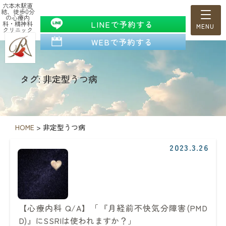
六本木駅直
結、徒歩0分
の心療内
LINEで予約する
科・精神科
クリニック
WEBで予約する
タグ: 非定型うつ病
HOME
>
非定型うつ病
2023.3.26
【心療内科 Q/A】「『月経前不快気分障害(PMD
D)』にSSRIは使われますか？」