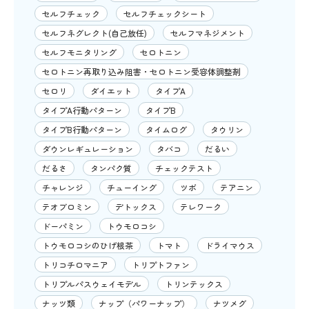
セルフチェック
セルフチェックシート
セルフネグレクト(自己放任)
セルフマネジメント
セルフモニタリング
セロトニン
セロトニン再取り込み阻害・セロトニン受容体調整剤
セロリ
ダイエット
タイプA
タイプA行動パターン
タイプB
タイプB行動パターン
タイムログ
タウリン
ダウンレギュレーション
タバコ
だるい
だるさ
タンパク質
チェックテスト
チャレンジ
チューイング
ツボ
テアニン
テオブロミン
デトックス
テレワーク
ドーパミン
トウモロコシ
トウモロコシのひげ根茶
トマト
ドライマウス
トリコチロマニア
トリプトファン
トリプルパスウェイモデル
トリンテックス
ナッツ類
ナップ（パワーナップ）
ナツメグ