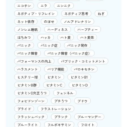
ニコチン
ニラ
ニンニク
ネガティブ・リフレイン
ネガティブ思考
ねぎ
ネット依存
のぼせ
ノルアドレナリン
ノンレム睡眠
ハーディネス
ハーブティー
はちみつ
ハッカ
ハト麦
ハト麦茶
パニック
パニック症
パニック発作
パニック障害
パニック障害（パニック症）
パフォーマンスの向上
パブリック・コミットメント
ハラスメント
バリア機能
パロキセチン
ヒステリー球
ビタミン
ビタミンB1
ビタミンB群
ビタミンC
ビタミンD
ビタミンD欠乏うつ
フェンネル
フォビドンゾーン
プチうつ
ブドウ
プライド
フラストレーション
フラッシュバック
プランク
ブルーマンデー
ブルーライト
フルボキサミン
フロイト