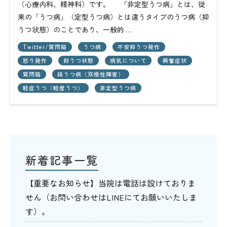
（心療内科、精神科）です。 「非定型うつ病」とは、従
来の「うつ病」（定型うつ病）とは違うタイプのうつ病（抑
うつ状態）のことであり、一般的 …
Twitter/質問箱
うつ病
不安抑うつ発作
怒り発作
抑うつ状態
病気について
興奮症状
質問箱
躁うつ病（双極性障害）
軽症うつ（軽度うつ）
非定型うつ病
新着記事一覧
【重要なお知らせ】当院は電話は設けておりま
せん（お問い合わせはLINEにてお願いいたしま
す）。