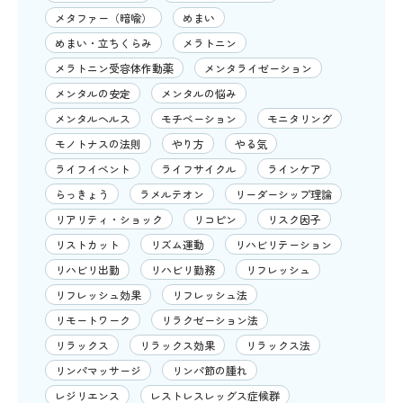
メタファー（暗喩）
めまい
めまい・立ちくらみ
メラトニン
メラトニン受容体作動薬
メンタライゼーション
メンタルの安定
メンタルの悩み
メンタルヘルス
モチベーション
モニタリング
モノトナスの法則
やり方
やる気
ライフイベント
ライフサイクル
ラインケア
らっきょう
ラメルテオン
リーダーシップ理論
リアリティ・ショック
リコピン
リスク因子
リストカット
リズム運動
リハビリテーション
リハビリ出勤
リハビリ勤務
リフレッシュ
リフレッシュ効果
リフレッシュ法
リモートワーク
リラクゼーション法
リラックス
リラックス効果
リラックス法
リンパマッサージ
リンパ節の腫れ
レジリエンス
レストレスレッグス症候群