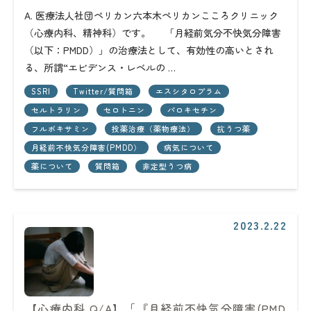
A. 医療法人社団ペリカン六本木ペリカンこころクリニック
（心療内科、精神科）です。 「月経前気分不快気分障害
（以下：PMDD）」の治療法として、有効性の高いとされ
る、所謂“エビデンス・レベルの …
SSRI
Twitter/質問箱
エスシタロプラム
セルトラリン
セロトニン
パロキセチン
フルボキサミン
投薬治療（薬物療法）
抗うつ薬
月経前不快気分障害(PMDD）
病気について
薬について
質問箱
非定型うつ病
2023.2.22
【心療内科 Q/A】「『月経前不快気分障害(PMD