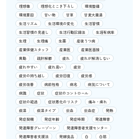
理想像
理想化とこき下ろし
環境整備
環境要因
甘い物
甘草
甘麦大棗湯
生活リズム
生活環境の変化
生活習慣
生活習慣の見直し
生活行動記録法
生涯有病率
生理
生理痛
生薬
産後うつ病
産業保健スタッフ
産業医
産業医面接
異動
疏肝解鬱
疲れ
疲れが解消しない
疲れやすい
疲れ易い
疲労
疲労の持ち越し
疲労回復
疲労感
疲労改善
病前性格
病名
病気について
病識
症状
症状のコントロール
症状の経過
症状悪化のリスク
痛み・痺れ
痰湿
痰湿タイプ
瘀血
瘀血症
発熱
発症契機
発症年齢
発症時期
発達障害
発達障害グレーゾーン
発達障害者支援センター
発達障害者支援法
発酵食品
白
白筋