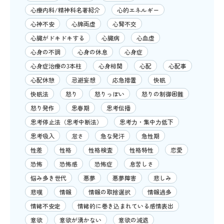
心療内科/精神科名著紹介
心的エネルギー
心神不安
心脾両虚
心腎不交
心臓がドキドキする
心臓病
心血虚
心身の不調
心身の休息
心身症
心身症治療の3本柱
心身相関
心配
心配事
心配休憩
忌避妄想
応急措置
快眠
快眠法
怒り
怒りっぽい
怒りの制御困難
怒り発作
思春期
思考伝播
思考停止法（思考中断法）
思考力・集中力低下
思考吸入
怠さ
急な発汗
急性期
性差
性格
性格検査
性格特性
恋愛
恐怖
恐怖感
恐怖症
息苦しさ
悩み多き世代
悪夢
悪夢障害
悲しみ
悲嘆
情報
情報の取捨選択
情報過多
情緒不安定
情緒的に巻き込まれている感情表出
意欲
意欲が湧かない
意欲の減退