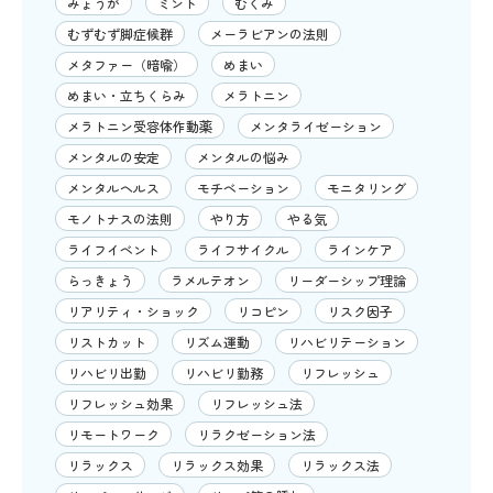
みょうが
ミント
むくみ
むずむず脚症候群
メーラビアンの法則
メタファー（暗喩）
めまい
めまい・立ちくらみ
メラトニン
メラトニン受容体作動薬
メンタライゼーション
メンタルの安定
メンタルの悩み
メンタルヘルス
モチベーション
モニタリング
モノトナスの法則
やり方
やる気
ライフイベント
ライフサイクル
ラインケア
らっきょう
ラメルテオン
リーダーシップ理論
リアリティ・ショック
リコピン
リスク因子
リストカット
リズム運動
リハビリテーション
リハビリ出勤
リハビリ勤務
リフレッシュ
リフレッシュ効果
リフレッシュ法
リモートワーク
リラクゼーション法
リラックス
リラックス効果
リラックス法