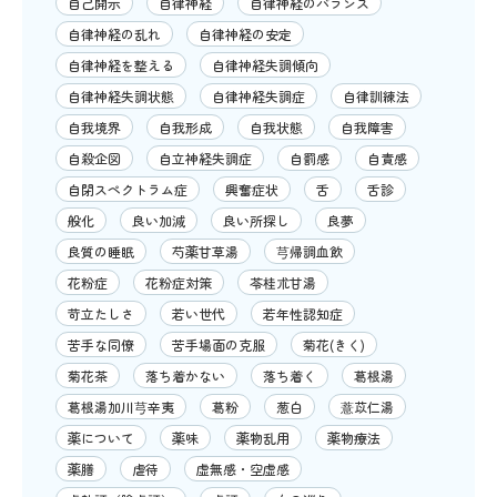
自己開示
自律神経
自律神経のバランス
自律神経の乱れ
自律神経の安定
自律神経を整える
自律神経失調傾向
自律神経失調状態
自律神経失調症
自律訓練法
自我境界
自我形成
自我状態
自我障害
自殺企図
自立神経失調症
自罰感
自責感
自閉スペクトラム症
興奮症状
舌
舌診
般化
良い加減
良い所探し
良夢
良質の睡眠
芍薬甘草湯
芎帰調血飲
花粉症
花粉症対策
苓桂朮甘湯
苛立たしさ
若い世代
若年性認知症
苦手な同僚
苦手場面の克服
菊花(きく)
菊花茶
落ち着かない
落ち着く
葛根湯
葛根湯加川芎辛夷
葛粉
葱白
薏苡仁湯
薬について
薬味
薬物乱用
薬物療法
薬膳
虐待
虚無感・空虚感