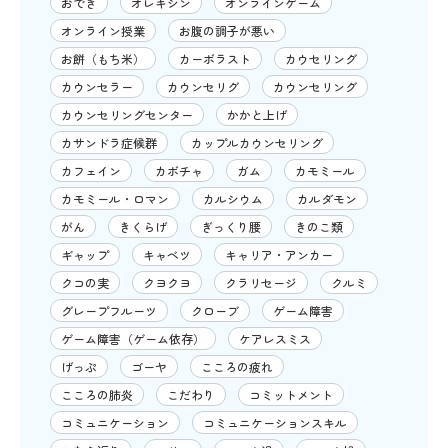
おでき
オレキシン
オンラインゲーム
オンライン授業
お腹の調子が悪い
お餅（もち米）
カーボラスト
カウセリング
カウンセラー
カウンセリグ
カウンセリング
カウンセリングセンター
かかと上げ
カサンドラ症候群
カップルカウンセリング
カフェイン
カボチャ
ガム
カモミール
カモミール・ロマン
カルシウム
カルダモン
がん
きくらげ
ぎっくり腰
きのこ類
ギャップ
キャベツ
キャリア・アンカー
クコの実
クヨクヨ
クラリセージ
クルミ
グレープフルーツ
クローブ
ゲーム障害
ゲーム障害（ゲーム依存）
ケアレスミス
げっぷ
ゴーヤ
こころの疲れ
こころの肺炎
こだわり
コミットメント
コミュニケーション
コミュニケーションスキル