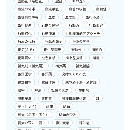
虚熱証（陰虚証）
虚証
血の巡り
血流の停滞
血液検査
血管の収縮
血糖値
血糖調整障害
血虚
血虚証
血行不良
血行促進
行動の障害
行動力
行動変容
行動強化
行動療法
行動療法的アプローチ
行為の代行
行為の強要
行為の異常
衛気(えき)
衛生管理者
衝動性
衝動的
衝動買い
被害妄想
補中益気湯
補剤
補気剤（補気薬）
補気薬
補気補陰
西洋医学
西洋薬
見捨てられ不安
視野狭窄
覚醒作用
親の過干渉・過保護
親密
解雇
記憶の固定
診断名
診断基準
診断書
診療情報提供書
証
証（しょう)
評価
認知
認知（思考・考え）
認知の歪み
認知の歪み・偏り
認知変容
認知症