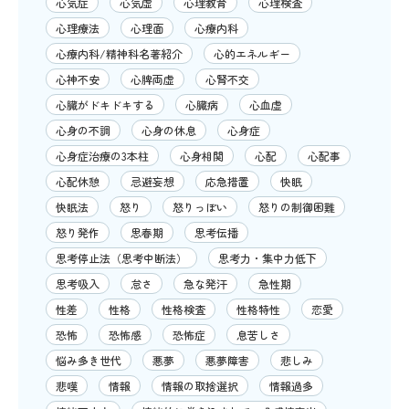
心気症
心気虚
心理教育
心理検査
心理療法
心理面
心療内科
心療内科/精神科名著紹介
心的エネルギー
心神不安
心脾両虚
心腎不交
心臓がドキドキする
心臓病
心血虚
心身の不調
心身の休息
心身症
心身症治療の3本柱
心身相関
心配
心配事
心配休憩
忌避妄想
応急措置
快眠
快眠法
怒り
怒りっぽい
怒りの制御困難
怒り発作
思春期
思考伝播
思考停止法（思考中断法）
思考力・集中力低下
思考吸入
怠さ
急な発汗
急性期
性差
性格
性格検査
性格特性
恋愛
恐怖
恐怖感
恐怖症
息苦しさ
悩み多き世代
悪夢
悪夢障害
悲しみ
悲嘆
情報
情報の取捨選択
情報過多