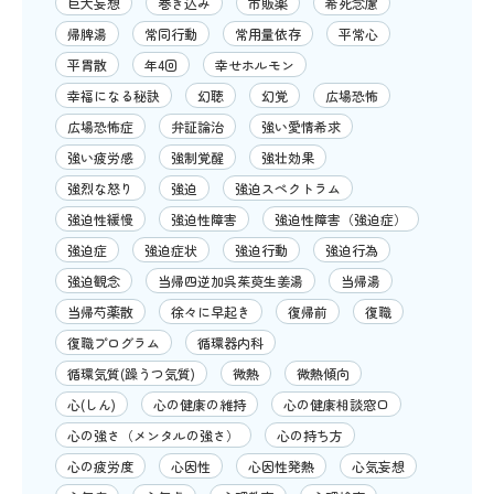
巨大妄想
巻き込み
市販薬
希死念慮
帰脾湯
常同行動
常用量依存
平常心
平胃散
年4回
幸せホルモン
幸福になる秘訣
幻聴
幻覚
広場恐怖
広場恐怖症
弁証論治
強い愛情希求
強い疲労感
強制覚醒
強壮効果
強烈な怒り
強迫
強迫スペクトラム
強迫性緩慢
強迫性障害
強迫性障害（強迫症）
強迫症
強迫症状
強迫行動
強迫行為
強迫観念
当帰四逆加呉茱萸生姜湯
当帰湯
当帰芍薬散
徐々に早起き
復帰前
復職
復職プログラム
循環器内科
循環気質(躁うつ気質)
微熱
微熱傾向
心(しん)
心の健康の維持
心の健康相談窓口
心の強さ（メンタルの強さ）
心の持ち方
心の疲労度
心因性
心因性発熱
心気妄想