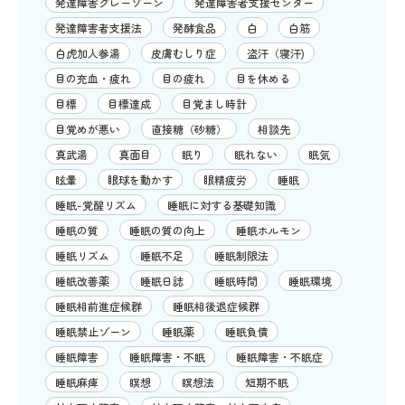
発達障害グレーゾーン
発達障害者支援センター
発達障害者支援法
発酵食品
白
白筋
白虎加人参湯
皮膚むしり症
盗汗（寝汗)
目の充血・疲れ
目の疲れ
目を休める
目標
目標達成
目覚まし時計
目覚めが悪い
直接糖（砂糖）
相談先
真武湯
真面目
眠り
眠れない
眠気
眩暈
眼球を動かす
眼精疲労
睡眠
睡眠-覚醒リズム
睡眠に対する基礎知識
睡眠の質
睡眠の質の向上
睡眠ホルモン
睡眠リズム
睡眠不足
睡眠制限法
睡眠改善薬
睡眠日誌
睡眠時間
睡眠環境
睡眠相前進症候群
睡眠相後退症候群
睡眠禁止ゾーン
睡眠薬
睡眠負債
睡眠障害
睡眠障害・不眠
睡眠障害・不眠症
睡眠麻痺
瞑想
瞑想法
短期不眠