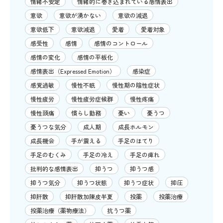
情緒不安定
情緒的に巻き込まれている感情表出
意欲
意欲が湧かない
意欲の減退
意欲低下
意欲減退
愛着
愛着対象
感受性
感情
感情のコントロール
感情の変化
感情の平板化
感情表出（Expressed Emotion）
感染症
感覚過敏
慢性不眠
慢性期の陰性症状
慢性疲労
慢性疲労症候群
慢性疼痛
慢性頭痛
慣らし勤務
憂い
憂うつ
憂うつな気分
成人期
成長ホルモン
成長機会
手が震える
手足のほてり
手足のむくみ
手足の冷え
手足の痺れ
批判的な感情表出
抑うつ
抑うつ感
抑うつ気分
抑うつ状態
抑うつ症状
抑圧
抑肝散
抑肝散加陳皮半夏
投薬
投薬治療
投薬治療（薬物療法）
抗うつ薬