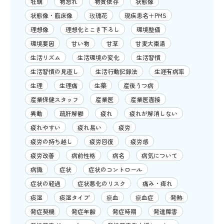
牡蠣
物忘れ
物質依存
状態像
状態像・臨床像
玫瑰花
現疾患名＋PMS
理想像
理想化とこき下ろし
環境整備
環境要因
甘い物
甘草
甘麦大棗湯
生活リズム
生活環境の変化
生活習慣
生活習慣の見直し
生活行動記録法
生涯有病率
生理
生理痛
生薬
産後うつ病
産業保健スタッフ
産業医
産業医面接
異動
疏肝解鬱
疲れ
疲れが解消しない
疲れやすい
疲れ易い
疲労
疲労の持ち越し
疲労回復
疲労感
疲労改善
病前性格
病名
病気について
病識
症状
症状のコントロール
症状の経過
症状悪化のリスク
痛み・痺れ
痰湿
痰湿タイプ
瘀血
瘀血症
発熱
発症契機
発症年齢
発症時期
発達障害