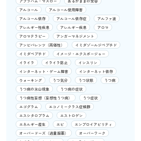
アブラハム・マズロー
あるがままの受容
アルコール
アルコール使用障害
アルコール依存
アルコール依存症
アルファ波
アレルギー性疾患
アレルギー疾患
アロマ
アロマテラピー
アンガーマネジメント
アンビバレンツ（両価性）
イミダゾールジペプチド
イミダペプチド
イメージ・エクスポージャー
イライラ
イライラ防止
インスリン
インターネット・ゲーム障害
インターネット依存
ウォーキング
うつ気分
うつ状態
うつ病
うつ病の氷山現象
うつ病の症状
うつ病性妄想（妄想性うつ病）
うつ症状
エゴグラム
エコノミークラス症候群
エスシタロプラム
エストロゲン
エネルギー産生
エビ
エンプロイアビリティ
オーバードーズ（過量服薬）
オーバーワーク