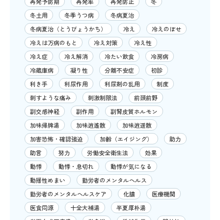
再発予防期
再発率
再発防止
冬
冬土用
冬季うつ病
冬病夏治
冬病夏治（とうびょうかち）
冷え
冷えのぼせ
冷えは万病のもと
冷え対策
冷え性
冷え症
冷え解消
冷たい飲食
冷房病
冷蔵庫病
凝り性
分離不安症
初診
利き手
利尿作用
利尿剤の乱用
制度
刺すような痛み
刺激制限法
前頭前野
副交感神経
副作用
副腎皮質ホルモン
加味帰脾湯
加味逍遙散
加味逍遥散
加害恐怖・確認強迫
加齢（エイジング）
助力
助言
努力
労働安全衛生法
効果
動悸
動悸・息切れ
動悸が気になる
動揺性めまい
勤労者のメンタルヘルス
勤労者のメンタルヘルスケア
化膿
医療機関
医食同源
十全大補湯
半夏厚朴湯