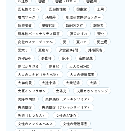
四逆散
回復
回復プロセス
回復期
回転性めまい
回避性性格
図書館
土用
在宅ワーク
地域差
地域産業保健センター
執着気質
基礎代謝
報酬欠乏症
報酬系
境界性パーソナリティ障害
声のかすれ
変化
変化のステージモデル
夏
夏バテ
夏土用
夏太り
夏痩せ
夕食後3時間
外感頭痛
外部EAP
多動性
多汗
夜間頻尿
夢ばかり見る
夢日記
大人のADHD
大人のニキビ（吹き出物）
大人の発達障害
大学病院
大建中湯
大柴胡湯
大腸
大豆イソフラボン
太陽光
夫婦カウンセリング
夫婦の問題
失体感症（アレキシソミア）
失感情症
失感情症（アレキシサイミア）
失眠（しつみん）
女性のADHD
女性のメンタルヘルス
女性の発達障害