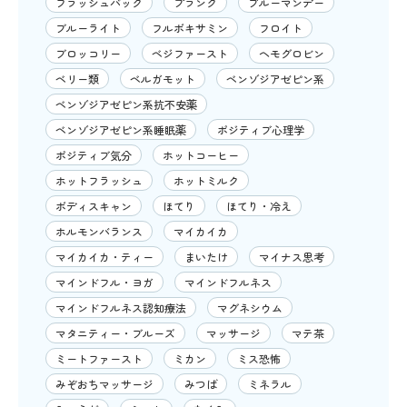
フラッシュバック
プランク
ブルーマンデー
ブルーライト
フルボキサミン
フロイト
ブロッコリー
ベジファースト
ヘモグロビン
ベリー類
ベルガモット
ベンゾジアゼピン系
ベンゾジアゼピン系抗不安薬
ベンゾジアゼピン系睡眠薬
ポジティブ心理学
ポジティブ気分
ホットコーヒー
ホットフラッシュ
ホットミルク
ボディスキャン
ほてり
ほてり・冷え
ホルモンバランス
マイカイカ
マイカイカ・ティー
まいたけ
マイナス思考
マインドフル・ヨガ
マインドフルネス
マインドフルネス認知療法
マグネシウム
マタニティー・ブルーズ
マッサージ
マテ茶
ミートファースト
ミカン
ミス恐怖
みぞおちマッサージ
みつば
ミネラル