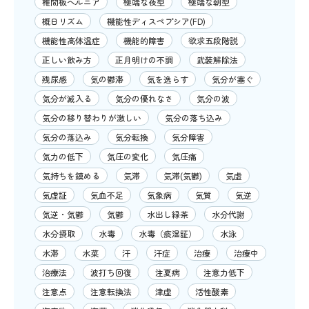
椎間板ヘルニア
極端な夜型
極端な朝型
概日リズム
機能性ディスペプシア(FD)
機能性高体温症
機能的障害
欲求五段階説
正しい飲み方
正月明けの不調
武装解除法
残尿感
気の鬱滞
気を逸らす
気分が塞ぐ
気分が滅入る
気分の優れなさ
気分の波
気分の移り替わりが激しい
気分の落ち込み
気分の落込み
気分転換
気分障害
気力の低下
気圧の変化
気圧痛
気持ちを鎮める
気滞
気滞(気鬱)
気虚
気虚証
気血不足
気象病
気質
気逆
気逆・気鬱
気鬱
水出し緑茶
水分代謝
水分摂取
水毒
水毒（痰湿証）
水泳
水滞
水菜
汗
汗症
治療
治療中
治療法
波打ち回復
注夏病
注意力低下
注意点
注意転換法
津虚
活性酸素