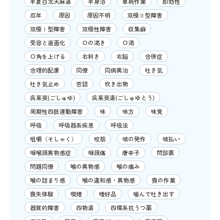
半夏白朮天麻湯
半身浴
単純作業
即効性
厄年
原因
原因不明
双極Ⅱ型障害
双極Ⅰ型障害
双極性障害
収集癖
受容と直面化
口の渇き
口渇
口角を上げる
右利き
右脳
合併症
合理的配慮
同僚
同病異治
吐き気
吐き気止め
否認
吹き出物
呉茱萸(ごしゅゆ)
呉茱萸湯(ごしゅゆとう)
周期性四肢運動障害
味
味方
味覚
呼吸
呼吸器系疾患
呼吸法
咀嚼（そしゃく）
咬筋
咳の発作
咳払い
咽喉頭異物感症
咽頭痛
唐辛子
問診票
問題同僚
喉の異物感
喉の痛み
喉の詰まり感
喉の違和感・異物感
喪の作業
喪失体験
喫煙
嗜好品
噛んで吐き出す
器質的障害
四物湯
四環系抗うつ薬