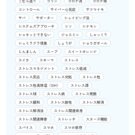
こむら返り
コリン
コロナ渦
コロナ禍
コントロール
サイバー心気症
サツマイモ
サバ
サポーター
シェイピング法
システムズアプローチ
シソ
シナモン
シャキッとできない
ジャスミン
しゃっくり
シュミラクラ現象
しょうが
ショウガオール
じんましん
スープ
スイートオレンジ
スイカ
スキーマ
ストレス
ストレスマネジメント
ストレス低減
ストレス反応
ストレス対処
ストレス性
ストレス性高体温（SIH）
ストレス源
ストレス球
ストレス病
ストレス発散
ストレス緩和
ストレス耐性
ストレス解消
ストレス解消法
ストレス関連疾患
ストレス関連障害
ストレッチ
スヌーズ機能
スパイス
スマホ
スマホ依存