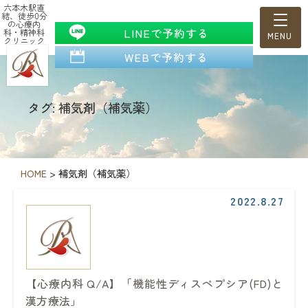
六本木駅直
結、徒歩0分
の心療内
LINEで予約する
科・精神科
クリニック
WEBで予約する
タグ: 補気剤（補気薬）
HOME
>
補気剤（補気薬）
2022.8.27
【心療内科 Q/A】「機能性ディスペプシア(FD)と
漢方療法」