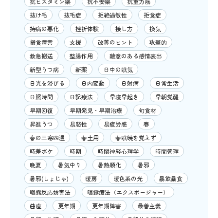
抗ヒスタミン薬
抗不安薬
抗重力筋
抜け毛
抜毛症
拒絶過敏性
拒食症
持病の悪化
挫折体験
接し方
換気
摂食障害
支援
改善のヒント
攻撃的
救急搬送
整腸作用
敵意のある感情表出
新型うつ病
新薬
日中の眠気
日光を浴びる
日内変動
日射病
日常生活
日照時間
日記療法
早寝早起き
早朝覚醒
早期回復
早期発見・早期治療
旬食材
昇進うつ
易怒性
易疲労感
春
春の三寒四温
春土用
春眠暁を覚えず
時差ボケ
時期
時間神経心理学
時間管理
晩夏
暑気中り
暑熱順化
暑邪
暑邪(しょじゃ)
暖房
暖色系の光
暴飲暴食
曝露反応妨害法
曝露療法（エクスポージャー）
曲直
更年期
更年期障害
最善主義