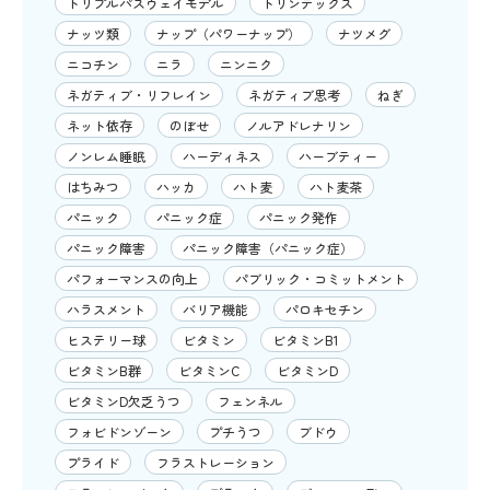
トリプルパスウェイモデル
トリンテックス
ナッツ類
ナップ（パワーナップ）
ナツメグ
ニコチン
ニラ
ニンニク
ネガティブ・リフレイン
ネガティブ思考
ねぎ
ネット依存
のぼせ
ノルアドレナリン
ノンレム睡眠
ハーディネス
ハーブティー
はちみつ
ハッカ
ハト麦
ハト麦茶
パニック
パニック症
パニック発作
パニック障害
パニック障害（パニック症）
パフォーマンスの向上
パブリック・コミットメント
ハラスメント
バリア機能
パロキセチン
ヒステリー球
ビタミン
ビタミンB1
ビタミンB群
ビタミンC
ビタミンD
ビタミンD欠乏うつ
フェンネル
フォビドンゾーン
プチうつ
ブドウ
プライド
フラストレーション