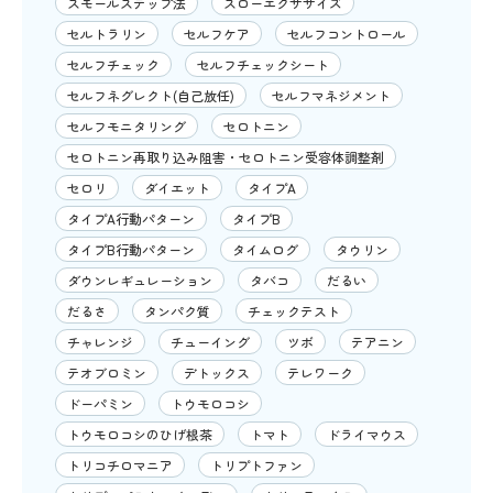
スモールステップ法
スローエクササイズ
セルトラリン
セルフケア
セルフコントロール
セルフチェック
セルフチェックシート
セルフネグレクト(自己放任)
セルフマネジメント
セルフモニタリング
セロトニン
セロトニン再取り込み阻害・セロトニン受容体調整剤
セロリ
ダイエット
タイプA
タイプA行動パターン
タイプB
タイプB行動パターン
タイムログ
タウリン
ダウンレギュレーション
タバコ
だるい
だるさ
タンパク質
チェックテスト
チャレンジ
チューイング
ツボ
テアニン
テオブロミン
デトックス
テレワーク
ドーパミン
トウモロコシ
トウモロコシのひげ根茶
トマト
ドライマウス
トリコチロマニア
トリプトファン