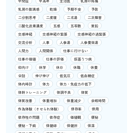
中間証
中高年
主治医
乳房の疼痛
乳房の膨満感
乾燥
予期不安
予防
二分割思考
二度寝
二朮湯
二次障害
二酸化炭素濃度
五感
五苓散
亜鉛
交感神経
交感神経の緊張
交感神経の過緊張
交流分析
人事
人参湯
人参養栄湯
人間力
人間関係
仕事に行けない
仕事の価値
仕事の評価
仮面うつ病
仰向け
休学
休日
休職
休養
会話
伸び伸び
低気圧
低血糖症
体内時計
体力
体力・免疫力の低下
体幹トレーニング
体調不良
体質
体質改善
体重増加
体重減少
余暇時間
作為体験（させられ体験）
併存率
併用
依存性の問題
依存症
価値観
便秘
便秘・下痢
保健師
保健所
保湿