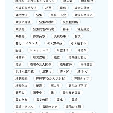
精神科・心療内科クリニック
糖尿病
糖質依存
系統的脱感作法
納豆
紫蘇
統合失調症
維持療法
緊張
緊張・不安
緊張しやすい
緊張と弛緩
緊張の緩和
緊張性頭痛
緊張感
緊張病性の行動
緑茶
縁起強迫
罪悪感
罪業妄想
美肌効果
習慣
老化(エイジング)
考え方の癖
考え過ぎる
耐性
耳マッサージ
耳詰まり
耳鳴り
耳鼻科
聴覚過敏
職位
職務遂行能力
職場
職場の対人関係
職場復帰
肉体疲労
肌は内臓の鏡
肌荒れ
肝・腎
肝(かん)
肝気鬱結
肝脾不和(かんぴふわ)
肝鬱タイプ
肝鬱化火
肥満
肩こり
肩の上げ下げ
肩回し
肩甲骨
肺
胃の機能障害
胃もたれ
胃実熱証
胃痛
胃腸
胃腸トラブル
胃腸のケア
胃腸の不調