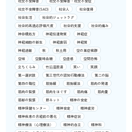
社交不安障害
社交不安障害・社交不安症
社交不安障害(SAD)
社会人
社会復帰
社会生活
社会的ジェットラグ
社会的再適応評価尺度
社会的支援
社会的痛み
神田橋処方
神経伝達物質
神経症
神経細胞の新生
神経衰弱
神経質
神経過敏
秋
秋土用
空の巣症候群
空咳
空腹時血糖
空虚感
空間恐怖
立ちくらみ
竹筎温胆湯
笑い
笑顔
第一選択肢
第三世代の認知行動療法
第二の脳
第四の職位
筋弛緩
筋弛緩法
筋肉の発達
筋肉の緊張
筋肉をほぐす
筋肉痛
筋肉量
筋郁の緊張
節ネット
精神の安定
精神保健センター
精神安定
精神疲労
精神疾患の月経前の悪化
精神症状
精神療法（心理療法）
精神的自立
精神科