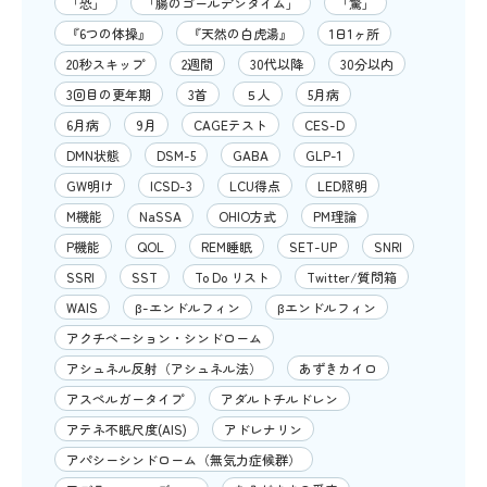
「恐」
「腸のゴールデンタイム」
「驚」
『6つの体操』
『天然の白虎湯』
1日1ヶ所
20秒スキップ
2週間
30代以降
30分以内
3回目の更年期
3首
５人
5月病
6月病
9月
CAGEテスト
CES-D
DMN状態
DSM-5
GABA
GLP-1
GW明け
ICSD-3
LCU得点
LED照明
M機能
NaSSA
OHIO方式
PM理論
P機能
QOL
REM睡眠
SET-UP
SNRI
SSRI
SST
To Do リスト
Twitter/質問箱
WAIS
β-エンドルフィン
βエンドルフィン
アクチベーション・シンドローム
アシュネル反射（アシュネル法）
あずきカイロ
アスペルガータイプ
アダルトチルドレン
アテネ不眠尺度(AIS)
アドレナリン
アパシーシンドローム（無気力症候群）