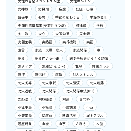
女性の自閉スペクトラム症
女性ホルモン
女神散
好発期
妄想
妊娠・出産
妊娠中
姿勢
季節の変わり目
季節の変化
季節性感情障害(季節性うつ病)
孤独感
学校
安中散
安心
安眠効果
完全癖
完璧主義
実熱証
実行機能
実証
宣言
家族・夫婦・恋人
家族関係
寒
寒さ
寒さによる不眠
寒さや疲労からくる頭痛
寒タイプ
寒邪(かんじゃ)
寛解
寝床スマホ
寝汗
寝逃げ
寝酒
対人ストレス
対人劣等
対人摩耗
対人緊張
対人葛藤
対人過敏
対人関係
対人関係療法(IPT)
対処法
対症療法
対策
専門科
小建中湯
小松菜
小柴胡湯
小豆
小青竜湯
就寝前
就職活動
尿トラブル
履歴現象
山椒
山芋
左利き
左脳