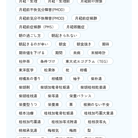
月経・生理
月経・生理前
月経前の誇張
月経前不快気分障害(PMDD）
月経前気分不快障害(PMDD)
月経前症候群
月経前症候群（PMS）
月経困難症
朝の過ごし方
朝起きられない
朝起きるのが辛い
朝食
朝食抜き
期待
期待値を下げる
期間
未病
末梢時計
杜仲茶
条件づけ
東大式エゴグラム（TEG）
東洋医学
松果体
枕
柑橘
柑橘系の香り
柑橘類
柚子
柴朴湯
柴胡剤
柴胡加竜骨牡蛎湯
柴胡桂枝乾姜湯
柴胡桂枝湯
柴苓湯
栄養バランス
栄養型うつ
栄養素
栗
根拠のない不安
根本治療
桂枝加竜骨牡蛎湯
桂枝加芍薬大黄湯
桂枝加芍薬湯
桂枝加苓朮附湯
桂枝茯苓丸
桃核承気湯
梅核気
梅雨
梨