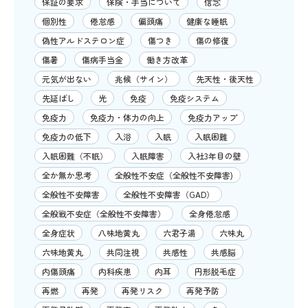
保証の要求
保険・手当について
信念
個別性
倦怠感
偏頭痛
健康な睡眠
偽性アルドステロン症
傷つき
傷の修復
傷暑
傷病手当金
働き方改革
元気が出ない
兆候（サイン）
先天性・後天性
先延ばし
光
免疫
免疫システム
免疫力
免疫力・体力の向上
免疫力アップ
免疫力の低下
入浴
入眠
入眠困難
入眠困難（不眠）
入眠障害
入社3年目の壁
全か無か思考
全般性不安症（全般性不安障害)
全般性不安障害
全般性不安障害（GAD）
全般戦不安症（全般性不安障害）
全身倦怠感
全身症状
八味地黄丸
六君子湯
六味丸
六味地黄丸
共同注視
共感性
共感脳
内傷頭痛
内科疾患
内耳
円形脱毛症
再燃
再発
再発リスク
再発予防