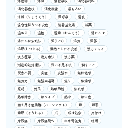
海産物
海藻
消化吸収
消化器内科
消化器症状
消化機能
涙もろい
涼燥（りょうそう）
深呼吸
混乱
混合性抑うつ不安症
清暑益気湯
減薬
温める
温性
温燥（おんそう）
湯たんぽ
湯たんぽ安眠法
湿(しつ)
湿気
湿邪
湿邪(しつじゃ)
漠然とした不安感
漢方チャイ
漢方医学
漢方療法
漢方薬
漸進的筋弛緩法
潤い不足不眠
潤すこと
災害不調
炎症
炭酸水
無価値感
無気力
無酸素運動
焦り
焦燥感
照明
熄風
熟眠困難
熟眠感
熟眠障害
熱タイプ
熱中
熱中症
燃え尽き症候群（バーンアウト）
燥
燥邪
燥邪（そうじゃ）
爪
爪は筋余
片付け
片頭痛
片頭痛発作
牛車腎気丸
牡蛎