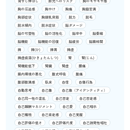
背すじ伸ばし
胎児へのリスク
胸のモヤモヤ感
胸の圧迫感
胸やけ
胸痛
胸脇苦満
胸部症状
胸鎖乳突筋
脱力
脱毛
脱水傾向
脱水症状
脳ダメージ
脳の可塑性
脳の活性化
脳卒中
脳委縮
脳機能
脳機能の回復
脳疲労
脳腸相関
脾
脾(ひ)
脾胃
脾虚
脾虚痰湿(ひきょたんしつ)
腎
腎(じん)
腎機能低下
腎臓
腎虚
腰痛
腸内環境の悪化
腹式呼吸
腹痛
腹部膨満感
臥床
自信
自傷行為
自動思考
自己像
自己像（アイデンティティ）
自己同一性の混乱
自己否定
自己否定感
自己報酬マネジメント
自己愛
自己暗示
自己犠牲
自己肯定感
自己覚醒
自己評価の低さ
自己評価尺度
自己誘発性嘔吐