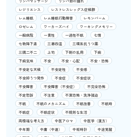
リンパマッサージ
リンパ節の腫れ
レジリエンス
レストレスレッグス症候群
レム睡眠
レム睡眠行動障害
レモンバーム
ロゼレム
ワーカーズハイ
ワーキングメモリー
一般病院
一貫性
一過性不眠
七情
七物降下湯
三寒四温
三環系抗うつ薬
三隅二不二
上司
下剤の乱用
下痢
下痢気味
不安
不安・心配
不安・恐怖
不安定な天候
不安定性
不安感
不安抑うつ発作
不安症
不安症状
不安障害
不安障害（不安症）
不完全恐怖
不定愁訴
不注意
不潔恐怖・洗浄強迫
不眠
不眠のメカニズム
不眠改善
不眠時
不眠症
不眠症状
不規則な生活
両極端な考え方
中医アロマ
中医学（漢方）
中年期
中庸（中道）
中枢時計
中途覚醒