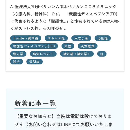
A. 医療法人社団ペリカン六本木ペリカンこころクリニック
（心療内科、精神科）です。 機能性ディスペプシア(FD)
に代表されるような「機能性…」と命名されている病気の多
くがストレス性、心因性のも …
Twitter/質問箱
ストレス性
六君子湯
心因性
機能性ディスペプシア(FD)
気虚
漢方療法
漢方薬
病気について
補気剤（補気薬）
証
誤治
質問箱
新着記事一覧
【重要なお知らせ】当院は電話は設けておりま
せん（お問い合わせはLINEにてお願いいたしま