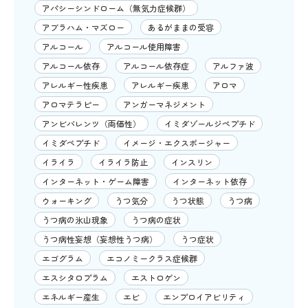
アパシーシンドローム（無気力症候群）
アブラハム・マズロー
あるがままの受容
アルコール
アルコール使用障害
アルコール依存
アルコール依存症
アルファ波
アレルギー性疾患
アレルギー疾患
アロマ
アロマテラピー
アンガーマネジメント
アンビバレンツ（両価性）
イミダゾールジペプチド
イミダペプチド
イメージ・エクスポージャー
イライラ
イライラ防止
インスリン
インターネット・ゲーム障害
インターネット依存
ウォーキング
うつ気分
うつ状態
うつ病
うつ病の氷山現象
うつ病の症状
うつ病性妄想（妄想性うつ病）
うつ症状
エゴグラム
エコノミークラス症候群
エスシタロプラム
エストロゲン
エネルギー産生
エビ
エンプロイアビリティ