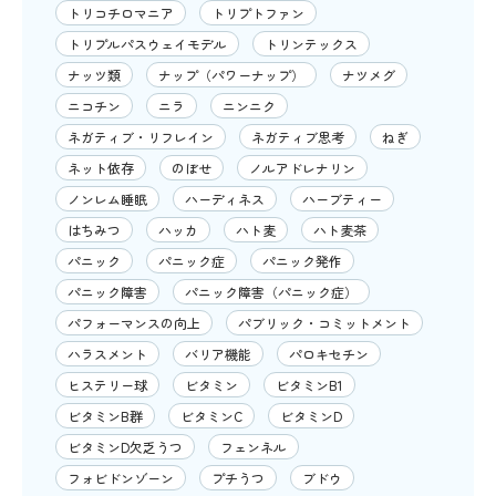
トリコチロマニア
トリプトファン
トリプルパスウェイモデル
トリンテックス
ナッツ類
ナップ（パワーナップ）
ナツメグ
ニコチン
ニラ
ニンニク
ネガティブ・リフレイン
ネガティブ思考
ねぎ
ネット依存
のぼせ
ノルアドレナリン
ノンレム睡眠
ハーディネス
ハーブティー
はちみつ
ハッカ
ハト麦
ハト麦茶
パニック
パニック症
パニック発作
パニック障害
パニック障害（パニック症）
パフォーマンスの向上
パブリック・コミットメント
ハラスメント
バリア機能
パロキセチン
ヒステリー球
ビタミン
ビタミンB1
ビタミンB群
ビタミンC
ビタミンD
ビタミンD欠乏うつ
フェンネル
フォビドンゾーン
プチうつ
ブドウ