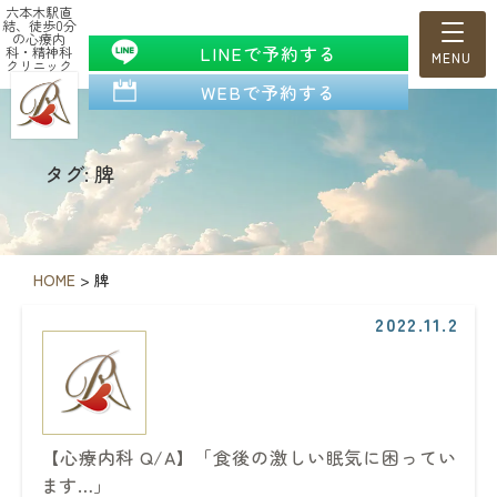
六本木駅直
結、徒歩0分
の心療内
LINEで予約する
科・精神科
クリニック
WEBで予約する
タグ: 脾
HOME
>
脾
2022.11.2
【心療内科 Q/A】「食後の激しい眠気に困ってい
ます…」