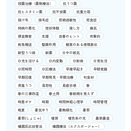
投薬治療（薬物療法）
抗うつ薬
抗ヒスタミン薬
抗不安薬
抗重力筋
抜け毛
抜毛症
拒絶過敏性
拒食症
持病の悪化
挫折体験
接し方
換気
摂食障害
支援
改善のヒント
攻撃的
救急搬送
整腸作用
敵意のある感情表出
新型うつ病
新薬
日中の眠気
日光を浴びる
日内変動
日射病
日常生活
日照時間
日記療法
早寝早起き
早朝覚醒
早期回復
早期発見・早期治療
旬食材
昇進うつ
易怒性
易疲労感
春
春の三寒四温
春土用
春眠暁を覚えず
時差ボケ
時期
時間神経心理学
時間管理
晩夏
暑気中り
暑熱順化
暑邪
暑邪(しょじゃ)
暖房
暖色系の光
暴飲暴食
曝露反応妨害法
曝露療法（エクスポージャー）