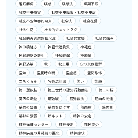
睡眠麻痺
瞑想
瞑想法
短期不眠
社交不安障害
社交不安障害・社交不安症
社交不安障害(SAD)
社会人
社会復帰
社会生活
社会的ジェットラグ
社会的再適応評価尺度
社会的支援
社会的痛み
神田橋処方
神経伝達物質
神経症
神経細胞の新生
神経衰弱
神経質
神経過敏
秋
秋土用
空の巣症候群
空咳
空腹時血糖
空虚感
空間恐怖
立ちくらみ
竹筎温胆湯
笑い
笑顔
第一選択肢
第三世代の認知行動療法
第二の脳
第四の職位
筋弛緩
筋弛緩法
筋肉の発達
筋肉の緊張
筋肉をほぐす
筋肉痛
筋肉量
筋郁の緊張
節ネット
精神の安定
精神保健センター
精神安定
精神疲労
精神疾患の月経前の悪化
精神症状