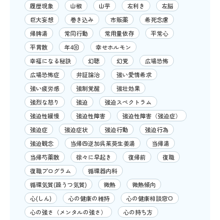
履歴現象
山椒
山芋
左利き
左脳
巨大妄想
巻き込み
市販薬
希死念慮
帰脾湯
常同行動
常用量依存
平常心
平胃散
年4回
幸せホルモン
幸福になる秘訣
幻聴
幻覚
広場恐怖
広場恐怖症
弁証論治
強い愛情希求
強い疲労感
強制覚醒
強壮効果
強烈な怒り
強迫
強迫スペクトラム
強迫性緩慢
強迫性障害
強迫性障害（強迫症）
強迫症
強迫症状
強迫行動
強迫行為
強迫観念
当帰四逆加呉茱萸生姜湯
当帰湯
当帰芍薬散
徐々に早起き
復帰前
復職
復職プログラム
循環器内科
循環気質(躁うつ気質)
微熱
微熱傾向
心(しん)
心の健康の維持
心の健康相談窓口
心の強さ（メンタルの強さ）
心の持ち方