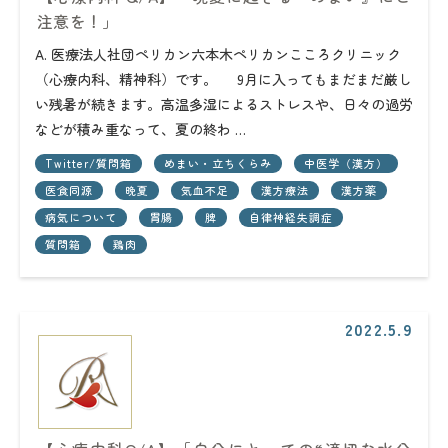
注意を！」
A. 医療法人社団ペリカン六本木ペリカンこころクリニック
（心療内科、精神科）です。 9月に入ってもまだまだ厳し
い残暑が続きます。高温多湿によるストレスや、日々の過労
などが積み重なって、夏の終わ …
Twitter/質問箱
めまい・立ちくらみ
中医学（漢方）
医食同源
晩夏
気血不足
漢方療法
漢方薬
病気について
胃腸
脾
自律神経失調症
質問箱
鶏肉
2022.5.9