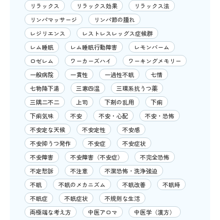
リラックス
リラックス効果
リラックス法
リンパマッサージ
リンパ節の腫れ
レジリエンス
レストレスレッグス症候群
レム睡眠
レム睡眠行動障害
レモンバーム
ロゼレム
ワーカーズハイ
ワーキングメモリー
一般病院
一貫性
一過性不眠
七情
七物降下湯
三寒四温
三環系抗うつ薬
三隅二不二
上司
下剤の乱用
下痢
下痢気味
不安
不安・心配
不安・恐怖
不安定な天候
不安定性
不安感
不安抑うつ発作
不安症
不安症状
不安障害
不安障害（不安症）
不完全恐怖
不定愁訴
不注意
不潔恐怖・洗浄強迫
不眠
不眠のメカニズム
不眠改善
不眠時
不眠症
不眠症状
不規則な生活
両極端な考え方
中医アロマ
中医学（漢方）