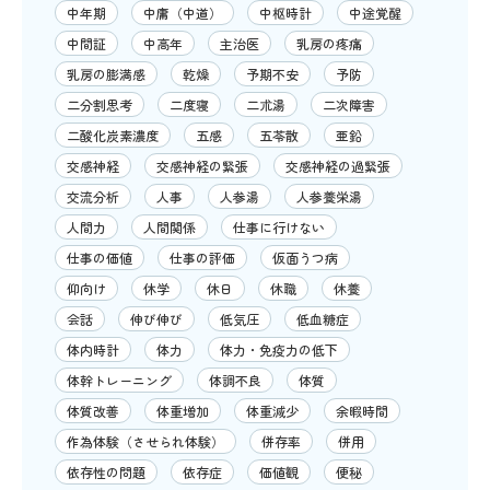
中年期
中庸（中道）
中枢時計
中途覚醒
中間証
中高年
主治医
乳房の疼痛
乳房の膨満感
乾燥
予期不安
予防
二分割思考
二度寝
二朮湯
二次障害
二酸化炭素濃度
五感
五苓散
亜鉛
交感神経
交感神経の緊張
交感神経の過緊張
交流分析
人事
人参湯
人参養栄湯
人間力
人間関係
仕事に行けない
仕事の価値
仕事の評価
仮面うつ病
仰向け
休学
休日
休職
休養
会話
伸び伸び
低気圧
低血糖症
体内時計
体力
体力・免疫力の低下
体幹トレーニング
体調不良
体質
体質改善
体重増加
体重減少
余暇時間
作為体験（させられ体験）
併存率
併用
依存性の問題
依存症
価値観
便秘