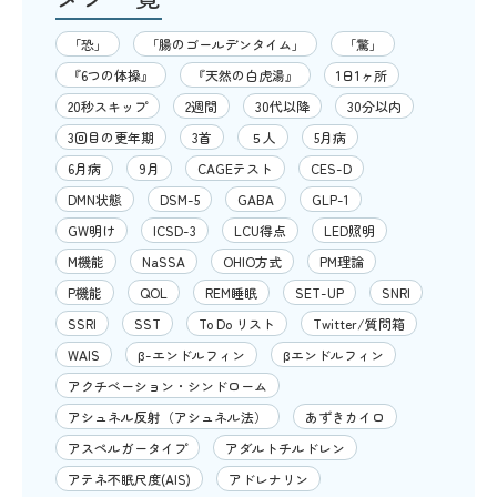
「恐」
「腸のゴールデンタイム」
「驚」
『6つの体操』
『天然の白虎湯』
1日1ヶ所
20秒スキップ
2週間
30代以降
30分以内
3回目の更年期
3首
５人
5月病
6月病
9月
CAGEテスト
CES-D
DMN状態
DSM-5
GABA
GLP-1
GW明け
ICSD-3
LCU得点
LED照明
M機能
NaSSA
OHIO方式
PM理論
P機能
QOL
REM睡眠
SET-UP
SNRI
SSRI
SST
To Do リスト
Twitter/質問箱
WAIS
β-エンドルフィン
βエンドルフィン
アクチベーション・シンドローム
アシュネル反射（アシュネル法）
あずきカイロ
アスペルガータイプ
アダルトチルドレン
アテネ不眠尺度(AIS)
アドレナリン