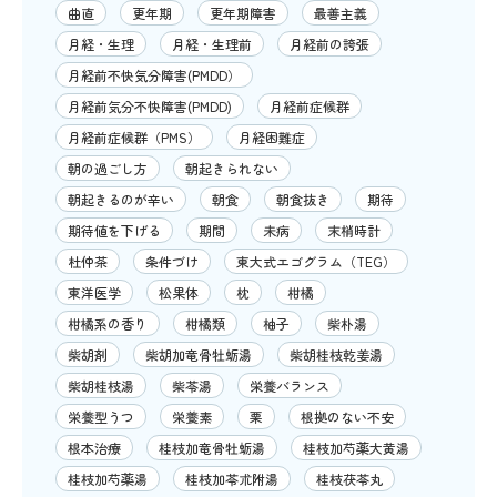
曲直
更年期
更年期障害
最善主義
月経・生理
月経・生理前
月経前の誇張
月経前不快気分障害(PMDD）
月経前気分不快障害(PMDD)
月経前症候群
月経前症候群（PMS）
月経困難症
朝の過ごし方
朝起きられない
朝起きるのが辛い
朝食
朝食抜き
期待
期待値を下げる
期間
未病
末梢時計
杜仲茶
条件づけ
東大式エゴグラム（TEG）
東洋医学
松果体
枕
柑橘
柑橘系の香り
柑橘類
柚子
柴朴湯
柴胡剤
柴胡加竜骨牡蛎湯
柴胡桂枝乾姜湯
柴胡桂枝湯
柴苓湯
栄養バランス
栄養型うつ
栄養素
栗
根拠のない不安
根本治療
桂枝加竜骨牡蛎湯
桂枝加芍薬大黄湯
桂枝加芍薬湯
桂枝加苓朮附湯
桂枝茯苓丸