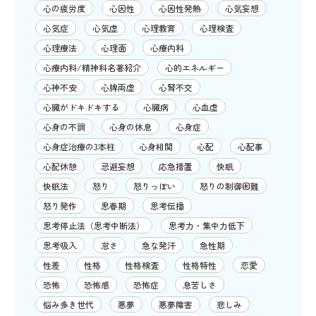
心の疲労度
心因性
心因性発熱
心気妄想
心気症
心気虚
心理教育
心理検査
心理療法
心理面
心療内科
心療内科/精神科名著紹介
心的エネルギー
心神不安
心脾両虚
心腎不交
心臓がドキドキする
心臓病
心血虚
心身の不調
心身の休息
心身症
心身症治療の3本柱
心身相関
心配
心配事
心配休憩
忌避妄想
応急措置
快眠
快眠法
怒り
怒りっぽい
怒りの制御困難
怒り発作
思春期
思考伝播
思考停止法（思考中断法）
思考力・集中力低下
思考吸入
怠さ
急な発汗
急性期
性差
性格
性格検査
性格特性
恋愛
恐怖
恐怖感
恐怖症
息苦しさ
悩み多き世代
悪夢
悪夢障害
悲しみ