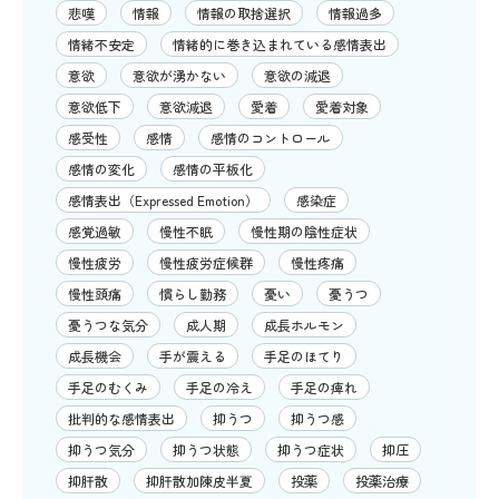
悲嘆
情報
情報の取捨選択
情報過多
情緒不安定
情緒的に巻き込まれている感情表出
意欲
意欲が湧かない
意欲の減退
意欲低下
意欲減退
愛着
愛着対象
感受性
感情
感情のコントロール
感情の変化
感情の平板化
感情表出（Expressed Emotion）
感染症
感覚過敏
慢性不眠
慢性期の陰性症状
慢性疲労
慢性疲労症候群
慢性疼痛
慢性頭痛
慣らし勤務
憂い
憂うつ
憂うつな気分
成人期
成長ホルモン
成長機会
手が震える
手足のほてり
手足のむくみ
手足の冷え
手足の痺れ
批判的な感情表出
抑うつ
抑うつ感
抑うつ気分
抑うつ状態
抑うつ症状
抑圧
抑肝散
抑肝散加陳皮半夏
投薬
投薬治療