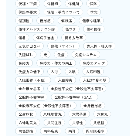
便秘・下痢
保健師
保健所
保湿
保証の要求
保険・手当について
信念
個別性
倦怠感
偏頭痛
健康な睡眠
偽性アルドステロン症
傷つき
傷の修復
傷暑
傷病手当金
働き方改革
元気が出ない
兆候（サイン）
先天性・後天性
先延ばし
光
免疫
免疫システム
免疫力
免疫力・体力の向上
免疫力アップ
免疫力の低下
入浴
入眠
入眠困難
入眠困難（不眠）
入眠障害
入社3年目の壁
全か無か思考
全般性不安症（全般性不安障害)
全般性不安障害
全般性不安障害（GAD）
全般戦不安症（全般性不安障害）
全身倦怠感
全身症状
八味地黄丸
六君子湯
六味丸
六味地黄丸
共同注視
共感性
共感脳
内傷頭痛
内科疾患
内耳
円形脱毛症