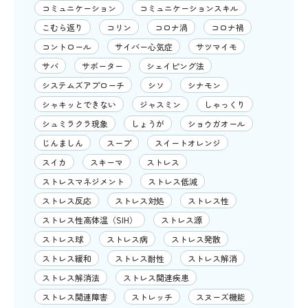
コミュニケーション
コミュニケーションスキル
こむら返り
コリン
コロナ渦
コロナ禍
コントロール
サイバー心気症
サツマイモ
サバ
サポーター
シェイピング法
システムズアプローチ
シソ
シナモン
シャキッとできない
ジャスミン
しゃっくり
シュミラクラ現象
しょうが
ショウガオール
じんましん
スープ
スイートオレンジ
スイカ
スキーマ
ストレス
ストレスマネジメント
ストレス低減
ストレス反応
ストレス対処
ストレス性
ストレス性高体温（SIH）
ストレス源
ストレス球
ストレス病
ストレス発散
ストレス緩和
ストレス耐性
ストレス解消
ストレス解消法
ストレス関連疾患
ストレス関連障害
ストレッチ
スヌーズ機能