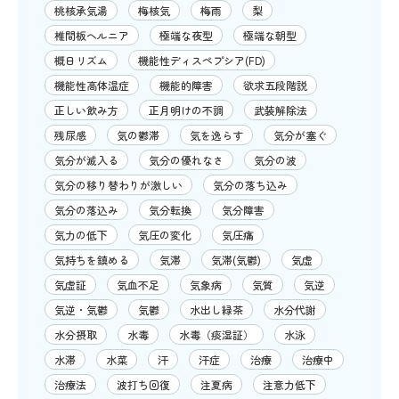
桃核承気湯
梅核気
梅雨
梨
椎間板ヘルニア
極端な夜型
極端な朝型
概日リズム
機能性ディスペプシア(FD)
機能性高体温症
機能的障害
欲求五段階説
正しい飲み方
正月明けの不調
武装解除法
残尿感
気の鬱滞
気を逸らす
気分が塞ぐ
気分が滅入る
気分の優れなさ
気分の波
気分の移り替わりが激しい
気分の落ち込み
気分の落込み
気分転換
気分障害
気力の低下
気圧の変化
気圧痛
気持ちを鎮める
気滞
気滞(気鬱)
気虚
気虚証
気血不足
気象病
気質
気逆
気逆・気鬱
気鬱
水出し緑茶
水分代謝
水分摂取
水毒
水毒（痰湿証）
水泳
水滞
水菜
汗
汗症
治療
治療中
治療法
波打ち回復
注夏病
注意力低下