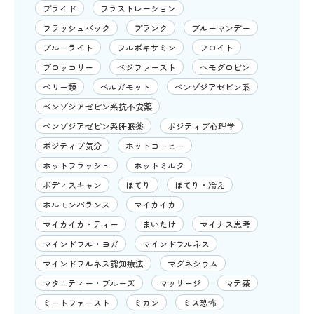
プライド
フラストレーション
フラッシュバック
プランク
ブルーマンデー
ブルーライト
フルボキサミン
フロイト
ブロッコリー
ベジファースト
ヘモグロビン
ベリー類
ベルガモット
ベンゾジアゼピン系
ベンゾジアゼピン系抗不安薬
ベンゾジアゼピン系睡眠薬
ポジティブ心理学
ポジティブ気分
ホットコーヒー
ホットフラッシュ
ホットミルク
ボディスキャン
ほてり
ほてり・冷え
ホルモンバランス
マイカイカ
マイカイカ・ティー
まいたけ
マイナス思考
マインドフル・ヨガ
マインドフルネス
マインドフルネス認知療法
マグネシウム
マタニティー・ブルーズ
マッサージ
マテ茶
ミートファースト
ミカン
ミス恐怖