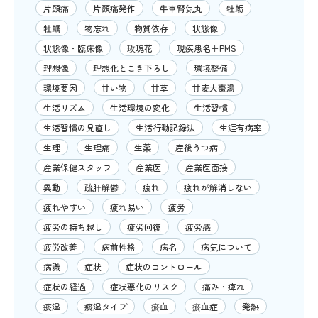
片頭痛
片頭痛発作
牛車腎気丸
牡蛎
牡蠣
物忘れ
物質依存
状態像
状態像・臨床像
玫瑰花
現疾患名＋PMS
理想像
理想化とこき下ろし
環境整備
環境要因
甘い物
甘草
甘麦大棗湯
生活リズム
生活環境の変化
生活習慣
生活習慣の見直し
生活行動記録法
生涯有病率
生理
生理痛
生薬
産後うつ病
産業保健スタッフ
産業医
産業医面接
異動
疏肝解鬱
疲れ
疲れが解消しない
疲れやすい
疲れ易い
疲労
疲労の持ち越し
疲労回復
疲労感
疲労改善
病前性格
病名
病気について
病識
症状
症状のコントロール
症状の経過
症状悪化のリスク
痛み・痺れ
痰湿
痰湿タイプ
瘀血
瘀血症
発熱