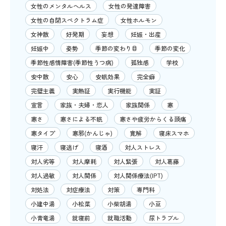
女性のメンタルヘルス
女性の発達障害
女性の自閉スペクトラム症
女性ホルモン
女神散
好発期
妄想
妊娠・出産
妊娠中
姿勢
季節の変わり目
季節の変化
季節性感情障害(季節性うつ病)
孤独感
学校
安中散
安心
安眠効果
完全癖
完璧主義
実熱証
実行機能
実証
宣言
家族・夫婦・恋人
家族関係
寒
寒さ
寒さによる不眠
寒さや疲労からくる頭痛
寒タイプ
寒邪(かんじゃ)
寛解
寝床スマホ
寝汗
寝逃げ
寝酒
対人ストレス
対人劣等
対人摩耗
対人緊張
対人葛藤
対人過敏
対人関係
対人関係療法(IPT)
対処法
対症療法
対策
専門科
小建中湯
小松菜
小柴胡湯
小豆
小青竜湯
就寝前
就職活動
尿トラブル