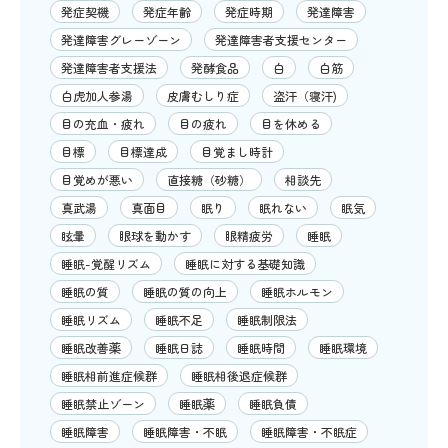
発症契機
発症年齢
発症時期
発達障害
発達障害グレーゾーン
発達障害者支援センター
発達障害者支援法
発酵食品
白
白筋
白虎加人参湯
皮膚むしり症
盗汗（寝汗)
目の充血・疲れ
目の疲れ
目を休める
目標
目標達成
目覚まし時計
目覚めが悪い
直接糖（砂糖）
相談先
真武湯
真面目
眠り
眠れない
眠気
眩暈
眼球を動かす
眼精疲労
睡眠
睡眠-覚醒リズム
睡眠に対する基礎知識
睡眠の質
睡眠の質の向上
睡眠ホルモン
睡眠リズム
睡眠不足
睡眠制限法
睡眠改善薬
睡眠日誌
睡眠時間
睡眠環境
睡眠相前進症候群
睡眠相後退症候群
睡眠禁止ゾーン
睡眠薬
睡眠負債
睡眠障害
睡眠障害・不眠
睡眠障害・不眠症