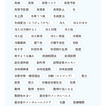
再燃
再発
再発リスク
再発予防
再発予防期
再発率
再発防止
冬
冬土用
冬季うつ病
冬病夏治
冬病夏治（とうびょうかち）
冷え
冷えのぼせ
冷えは万病のもと
冷え対策
冷え性
冷え症
冷え解消
冷たい飲食
冷房病
冷蔵庫病
凝り性
分離不安症
初診
利き手
利尿作用
利尿剤の乱用
制度
刺すような痛み
刺激制限法
前頭前野
副交感神経
副作用
副腎皮質ホルモン
加味帰脾湯
加味逍遙散
加味逍遥散
加害恐怖・確認強迫
加齢（エイジング）
助力
助言
努力
労働安全衛生法
効果
動悸
動悸・息切れ
動悸が気になる
動揺性めまい
勤労者のメンタルヘルス
勤労者のメンタルヘルスケア
化膿
医療機関