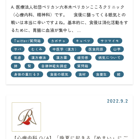
A. 医療法人社団ペリカン六本木ペリカンこころクリニック
（心療内科、精神科）です。 食後に襲ってくる眠気との
戦いは本当に辛いですよね。基本的に、食後は消化活動をす
るために、胃腸に血液が集中し、 …
Twitter/質問箱
カボチャ
キャベツ
サツマイモ
サバ
むくみ
中医学（漢方）
医食同源
山芋
気虚
漢方療法
漢方薬
疲労感
病気について
脾
腎
自律神経失調症
質問箱
身体の重だるさ
食後の眠気
食材
食養生
鱈
2022.9.2
【心療内科 Q/A】「晩夏に起きる『めまい』にご