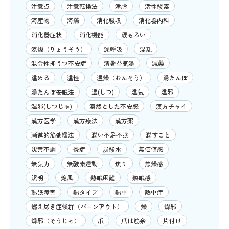
注意点
注意転換法
津虚
活性酸素
海産物
海藻
消化吸収
消化器内科
消化器症状
消化機能
涙もろい
涼燥（りょうそう）
深呼吸
混乱
混合性抑うつ不安症
清暑益気湯
減薬
温める
温性
温燥（おんそう）
湯たんぽ
湯たんぽ安眠法
湿(しつ)
湿気
湿邪
湿邪(しつじゃ)
漠然とした不安感
漢方チャイ
漢方医学
漢方療法
漢方薬
漸進的筋弛緩法
潤い不足不眠
潤すこと
災害不調
炎症
炭酸水
無価値感
無気力
無酸素運動
焦り
焦燥感
照明
熄風
熟眠困難
熟眠感
熟眠障害
熱タイプ
熱中
熱中症
燃え尽き症候群（バーンアウト）
燥
燥邪
燥邪（そうじゃ）
爪
爪は筋余
片付け