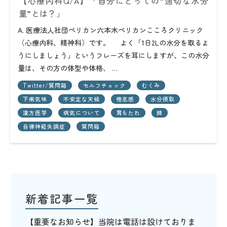
【心療内科Q/A】「自分にとっての“適切な水分
量”とは？」
A. 医療法人社団ペリカン六本木ペリカンこころクリニック
（心療内科、精神科）です。 よく「1日2Lの水分を取るよ
うにしましょう」というフレーズを耳にしますが、この水分
量は、その方の体型や体格、 …
Twitter/質問箱
セルフチェック
むくみ
下痢気味
不安定な天候
倦怠感
水分摂取
漢方医学
病気について
胃もたれ
脾
自律神経失調症
質問箱
新着記事一覧
【重要なお知らせ】当院は電話は設けておりま