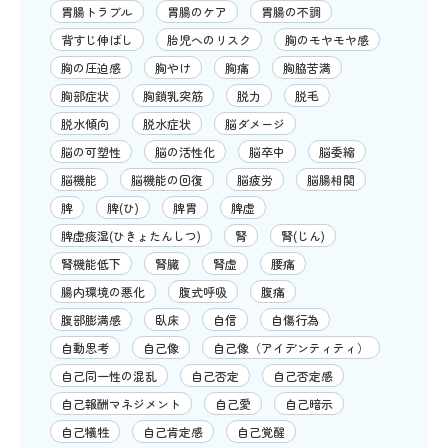
胃腸トラブル
胃腸のケア
胃腸の不調
背すじ伸ばし
胎児へのリスク
胸のモヤモヤ感
胸の圧迫感
胸やけ
胸痛
胸脇苦満
胸部症状
胸鎖乳突筋
脱力
脱毛
脱水傾向
脱水症状
脳ダメージ
脳の可塑性
脳の活性化
脳卒中
脳委縮
脳機能
脳機能の回復
脳疲労
脳腸相関
脾
脾(ひ)
脾胃
脾虚
脾虚痰湿(ひきょたんしつ)
腎
腎(じん)
腎機能低下
腎臓
腎虚
腰痛
腸内環境の悪化
腹式呼吸
腹痛
腹部膨満感
臥床
自信
自傷行為
自動思考
自己像
自己像（アイデンティティ）
自己同一性の混乱
自己否定
自己否定感
自己報酬マネジメント
自己愛
自己暗示
自己犠牲
自己肯定感
自己覚醒