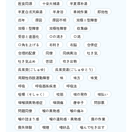
医食同源
十全大補湯
半夏厚朴湯
半夏白朮天麻湯
半身浴
単純作業
即効性
厄年
原因
原因不明
双極Ⅱ型障害
双極Ⅰ型障害
双極性障害
収集癖
受容と直面化
口の渇き
口渇
口角を上げる
右利き
右脳
合併症
合理的配慮
同僚
同病異治
吐き気
吐き気止め
否認
吹き出物
呉茱萸(ごしゅゆ)
呉茱萸湯(ごしゅゆとう)
周期性四肢運動障害
味
味方
味覚
呼吸
呼吸器系疾患
呼吸法
咀嚼（そしゃく）
咬筋
咳の発作
咳払い
咽喉頭異物感症
咽頭痛
唐辛子
問診票
問題同僚
喉の異物感
喉の痛み
喉の詰まり感
喉の違和感・異物感
喪の作業
喪失体験
喫煙
嗜好品
噛んで吐き出す