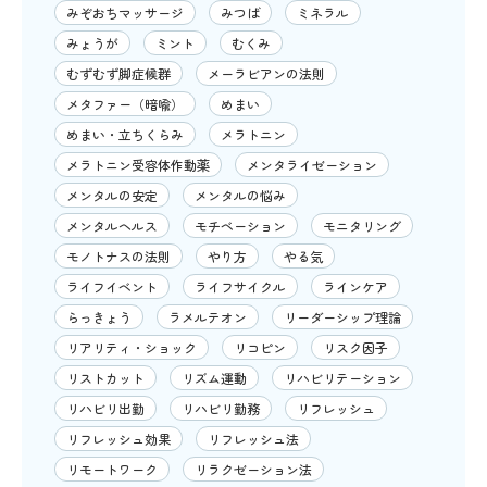
みぞおちマッサージ
みつば
ミネラル
みょうが
ミント
むくみ
むずむず脚症候群
メーラビアンの法則
メタファー（暗喩）
めまい
めまい・立ちくらみ
メラトニン
メラトニン受容体作動薬
メンタライゼーション
メンタルの安定
メンタルの悩み
メンタルヘルス
モチベーション
モニタリング
モノトナスの法則
やり方
やる気
ライフイベント
ライフサイクル
ラインケア
らっきょう
ラメルテオン
リーダーシップ理論
リアリティ・ショック
リコピン
リスク因子
リストカット
リズム運動
リハビリテーション
リハビリ出勤
リハビリ勤務
リフレッシュ
リフレッシュ効果
リフレッシュ法
リモートワーク
リラクゼーション法