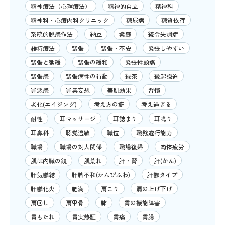
精神療法（心理療法）
精神的自立
精神科
精神科・心療内科クリニック
糖尿病
糖質依存
系統的脱感作法
納豆
紫蘇
統合失調症
維持療法
緊張
緊張・不安
緊張しやすい
緊張と弛緩
緊張の緩和
緊張性頭痛
緊張感
緊張病性の行動
緑茶
縁起強迫
罪悪感
罪業妄想
美肌効果
習慣
老化(エイジング)
考え方の癖
考え過ぎる
耐性
耳マッサージ
耳詰まり
耳鳴り
耳鼻科
聴覚過敏
職位
職務遂行能力
職場
職場の対人関係
職場復帰
肉体疲労
肌は内臓の鏡
肌荒れ
肝・腎
肝(かん)
肝気鬱結
肝脾不和(かんぴふわ)
肝鬱タイプ
肝鬱化火
肥満
肩こり
肩の上げ下げ
肩回し
肩甲骨
肺
胃の機能障害
胃もたれ
胃実熱証
胃痛
胃腸