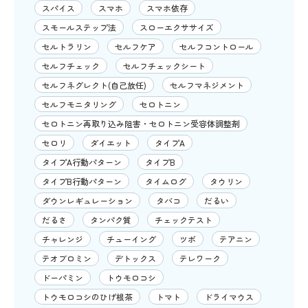
スパイス
スマホ
スマホ依存
スモールステップ法
スローエクササイズ
セルトラリン
セルフケア
セルフコントロール
セルフチェック
セルフチェックシート
セルフネグレクト(自己放任)
セルフマネジメント
セルフモニタリング
セロトニン
セロトニン再取り込み阻害・セロトニン受容体調整剤
セロリ
ダイエット
タイプA
タイプA行動パターン
タイプB
タイプB行動パターン
タイムログ
タウリン
ダウンレギュレーション
タバコ
だるい
だるさ
タンパク質
チェックテスト
チャレンジ
チューイング
ツボ
テアニン
テオブロミン
デトックス
テレワーク
ドーパミン
トウモロコシ
トウモロコシのひげ根茶
トマト
ドライマウス