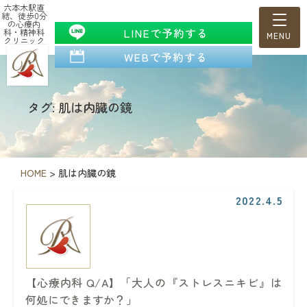
六本木駅直
結、徒歩0分
の心療内
LINEで予約する
科・精神科
クリニック
WEBで予約する
タグ: 肌は内臓の鏡
HOME
>
肌は内臓の鏡
2022.4.5
【心療内科 Q/A】「大人の『ストレスニキビ』は
何処にできますか？」