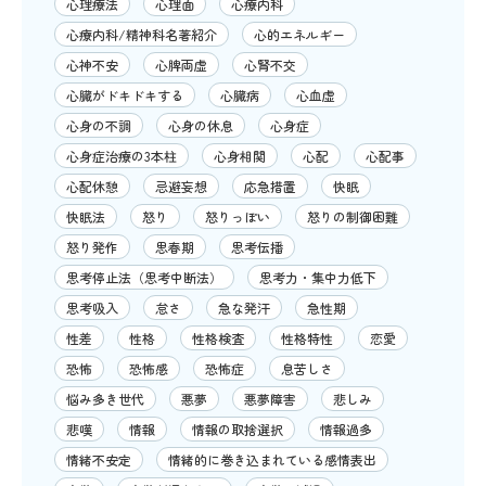
心理療法
心理面
心療内科
心療内科/精神科名著紹介
心的エネルギー
心神不安
心脾両虚
心腎不交
心臓がドキドキする
心臓病
心血虚
心身の不調
心身の休息
心身症
心身症治療の3本柱
心身相関
心配
心配事
心配休憩
忌避妄想
応急措置
快眠
快眠法
怒り
怒りっぽい
怒りの制御困難
怒り発作
思春期
思考伝播
思考停止法（思考中断法）
思考力・集中力低下
思考吸入
怠さ
急な発汗
急性期
性差
性格
性格検査
性格特性
恋愛
恐怖
恐怖感
恐怖症
息苦しさ
悩み多き世代
悪夢
悪夢障害
悲しみ
悲嘆
情報
情報の取捨選択
情報過多
情緒不安定
情緒的に巻き込まれている感情表出