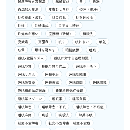
発達障害者支援法
発酵食品
白
白筋
白虎加人参湯
皮膚むしり症
盗汗（寝汗)
目の充血・疲れ
目の疲れ
目を休める
目標
目標達成
目覚まし時計
目覚めが悪い
直接糖（砂糖）
相談先
真武湯
真面目
眠り
眠れない
眠気
眩暈
眼球を動かす
眼精疲労
睡眠
睡眠-覚醒リズム
睡眠に対する基礎知識
睡眠の質
睡眠の質の向上
睡眠ホルモン
睡眠リズム
睡眠不足
睡眠制限法
睡眠改善薬
睡眠日誌
睡眠時間
睡眠環境
睡眠相前進症候群
睡眠相後退症候群
睡眠禁止ゾーン
睡眠薬
睡眠負債
睡眠障害
睡眠障害・不眠
睡眠障害・不眠症
睡眠麻痺
瞑想
瞑想法
短期不眠
社交不安障害
社交不安障害・社交不安症