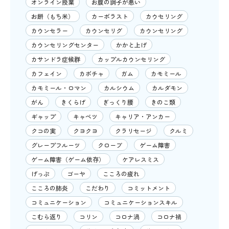
オンライン授業
お腹の調子が悪い
お餅（もち米）
カーボラスト
カウセリング
カウンセラー
カウンセリグ
カウンセリング
カウンセリングセンター
かかと上げ
カサンドラ症候群
カップルカウンセリング
カフェイン
カボチャ
ガム
カモミール
カモミール・ロマン
カルシウム
カルダモン
がん
きくらげ
ぎっくり腰
きのこ類
ギャップ
キャベツ
キャリア・アンカー
クコの実
クヨクヨ
クラリセージ
クルミ
グレープフルーツ
クローブ
ゲーム障害
ゲーム障害（ゲーム依存）
ケアレスミス
げっぷ
ゴーヤ
こころの疲れ
こころの肺炎
こだわり
コミットメント
コミュニケーション
コミュニケーションスキル
こむら返り
コリン
コロナ渦
コロナ禍