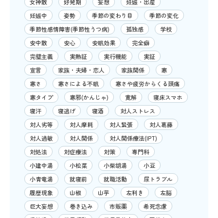
女神散
好発期
妄想
妊娠・出産
妊娠中
姿勢
季節の変わり目
季節の変化
季節性感情障害(季節性うつ病)
孤独感
学校
安中散
安心
安眠効果
完全癖
完璧主義
実熱証
実行機能
実証
宣言
家族・夫婦・恋人
家族関係
寒
寒さ
寒さによる不眠
寒さや疲労からくる頭痛
寒タイプ
寒邪(かんじゃ)
寛解
寝床スマホ
寝汗
寝逃げ
寝酒
対人ストレス
対人劣等
対人摩耗
対人緊張
対人葛藤
対人過敏
対人関係
対人関係療法(IPT)
対処法
対症療法
対策
専門科
小建中湯
小松菜
小柴胡湯
小豆
小青竜湯
就寝前
就職活動
尿トラブル
履歴現象
山椒
山芋
左利き
左脳
巨大妄想
巻き込み
市販薬
希死念慮