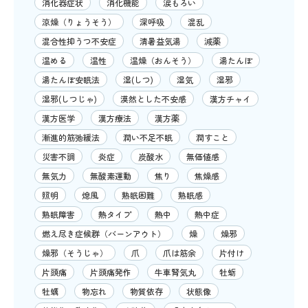
消化器症状
消化機能
涙もろい
涼燥（りょうそう）
深呼吸
混乱
混合性抑うつ不安症
清暑益気湯
減薬
温める
温性
温燥（おんそう）
湯たんぽ
湯たんぽ安眠法
湿(しつ)
湿気
湿邪
湿邪(しつじゃ)
漠然とした不安感
漢方チャイ
漢方医学
漢方療法
漢方薬
漸進的筋弛緩法
潤い不足不眠
潤すこと
災害不調
炎症
炭酸水
無価値感
無気力
無酸素運動
焦り
焦燥感
照明
熄風
熟眠困難
熟眠感
熟眠障害
熱タイプ
熱中
熱中症
燃え尽き症候群（バーンアウト）
燥
燥邪
燥邪（そうじゃ）
爪
爪は筋余
片付け
片頭痛
片頭痛発作
牛車腎気丸
牡蛎
牡蠣
物忘れ
物質依存
状態像