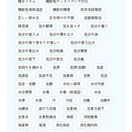
概日リズム
機能性ディスペプシア(FD)
機能性高体温症
機能的障害
欲求五段階説
正しい飲み方
正月明けの不調
武装解除法
残尿感
気の鬱滞
気を逸らす
気分が塞ぐ
気分が滅入る
気分の優れなさ
気分の波
気分の移り替わりが激しい
気分の落ち込み
気分の落込み
気分転換
気分障害
気力の低下
気圧の変化
気圧痛
気持ちを鎮める
気滞
気滞(気鬱)
気虚
気虚証
気血不足
気象病
気質
気逆
気逆・気鬱
気鬱
水出し緑茶
水分代謝
水分摂取
水毒
水毒（痰湿証）
水泳
水滞
水菜
汗
汗症
治療
治療中
治療法
波打ち回復
注夏病
注意力低下
注意点
注意転換法
津虚
活性酸素
海産物
海藻
消化吸収
消化器内科