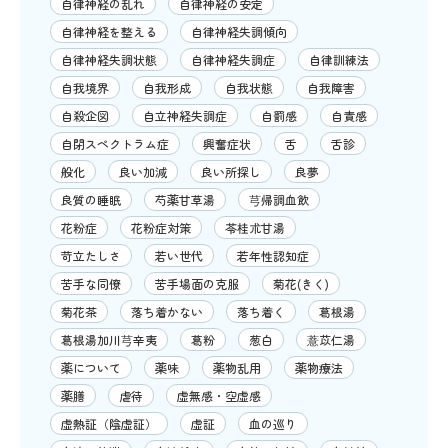
自律神経の乱れ
自律神経の安定
自律神経を整える
自律神経失調傾向
自律神経失調状態
自律神経失調症
自律訓練法
自我境界
自我形成
自我状態
自我障害
自殺企図
自立神経失調症
自罰感
自責感
自閉スペクトラム症
興奮症状
舌
舌診
般化
良い加減
良い所探し
良夢
良質の睡眠
芍薬甘草湯
芎帰調血飲
花粉症
花粉症対策
苓桂朮甘湯
苛立たしさ
若い世代
若年性認知症
苦手な同僚
苦手場面の克服
菊花(きく)
菊花茶
落ち着かない
落ち着く
葛根湯
葛根湯加川芎辛夷
葛粉
葱白
薏苡仁湯
薬について
薬味
薬物乱用
薬物療法
薬膳
虐待
虚無感・空虚感
虚熱証（陰虚証）
虚証
血の巡り