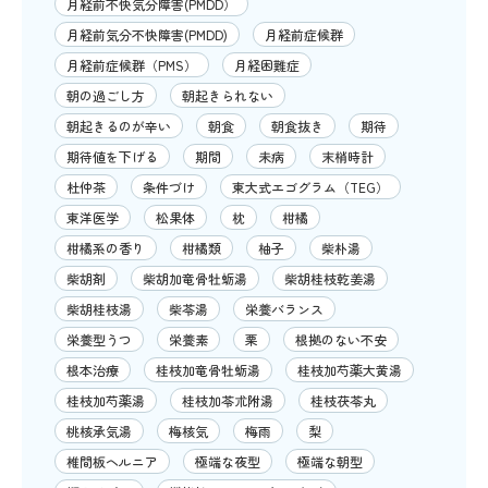
月経前不快気分障害(PMDD）
月経前気分不快障害(PMDD)
月経前症候群
月経前症候群（PMS）
月経困難症
朝の過ごし方
朝起きられない
朝起きるのが辛い
朝食
朝食抜き
期待
期待値を下げる
期間
未病
末梢時計
杜仲茶
条件づけ
東大式エゴグラム（TEG）
東洋医学
松果体
枕
柑橘
柑橘系の香り
柑橘類
柚子
柴朴湯
柴胡剤
柴胡加竜骨牡蛎湯
柴胡桂枝乾姜湯
柴胡桂枝湯
柴苓湯
栄養バランス
栄養型うつ
栄養素
栗
根拠のない不安
根本治療
桂枝加竜骨牡蛎湯
桂枝加芍薬大黄湯
桂枝加芍薬湯
桂枝加苓朮附湯
桂枝茯苓丸
桃核承気湯
梅核気
梅雨
梨
椎間板ヘルニア
極端な夜型
極端な朝型