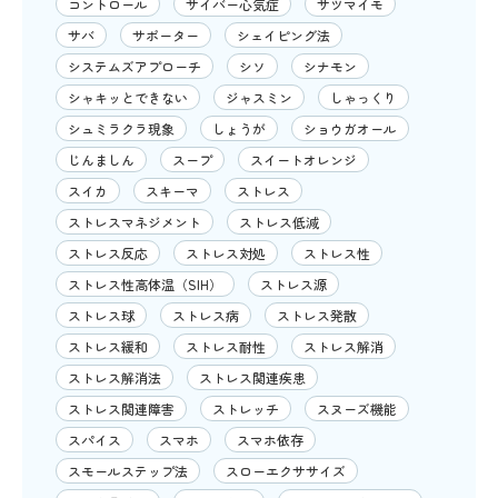
コントロール
サイバー心気症
サツマイモ
サバ
サポーター
シェイピング法
システムズアプローチ
シソ
シナモン
シャキッとできない
ジャスミン
しゃっくり
シュミラクラ現象
しょうが
ショウガオール
じんましん
スープ
スイートオレンジ
スイカ
スキーマ
ストレス
ストレスマネジメント
ストレス低減
ストレス反応
ストレス対処
ストレス性
ストレス性高体温（SIH）
ストレス源
ストレス球
ストレス病
ストレス発散
ストレス緩和
ストレス耐性
ストレス解消
ストレス解消法
ストレス関連疾患
ストレス関連障害
ストレッチ
スヌーズ機能
スパイス
スマホ
スマホ依存
スモールステップ法
スローエクササイズ