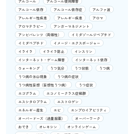
アルコール
アルコール使用障害
アルコール依存
アルコール依存症
アルファ波
アレルギー性疾患
アレルギー疾患
アロマ
アロマテラピー
アンガーマネジメント
アンビバレンツ（両価性）
イミダゾールジペプチド
イミダペプチド
イメージ・エクスポージャー
イライラ
イライラ防止
インスリン
インターネット・ゲーム障害
インターネット依存
ウォーキング
うつ気分
うつ状態
うつ病
うつ病の氷山現象
うつ病の症状
うつ病性妄想（妄想性うつ病）
うつ症状
エゴグラム
エコノミークラス症候群
エスシタロプラム
エストロゲン
エネルギー産生
エビ
エンプロイアビリティ
オーバードーズ（過量服薬）
オーバーワーク
おでき
オレキシン
オンラインゲーム