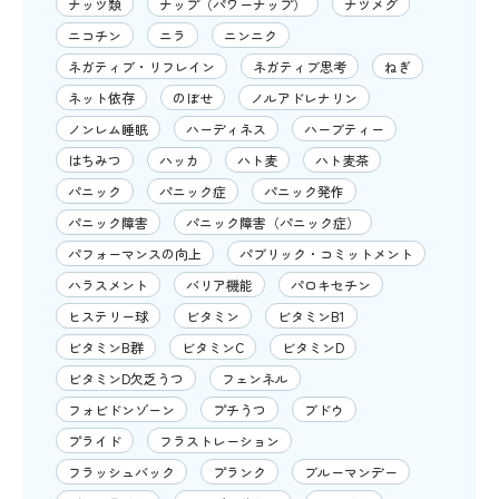
ナッツ類
ナップ（パワーナップ）
ナツメグ
ニコチン
ニラ
ニンニク
ネガティブ・リフレイン
ネガティブ思考
ねぎ
ネット依存
のぼせ
ノルアドレナリン
ノンレム睡眠
ハーディネス
ハーブティー
はちみつ
ハッカ
ハト麦
ハト麦茶
パニック
パニック症
パニック発作
パニック障害
パニック障害（パニック症）
パフォーマンスの向上
パブリック・コミットメント
ハラスメント
バリア機能
パロキセチン
ヒステリー球
ビタミン
ビタミンB1
ビタミンB群
ビタミンC
ビタミンD
ビタミンD欠乏うつ
フェンネル
フォビドンゾーン
プチうつ
ブドウ
プライド
フラストレーション
フラッシュバック
プランク
ブルーマンデー