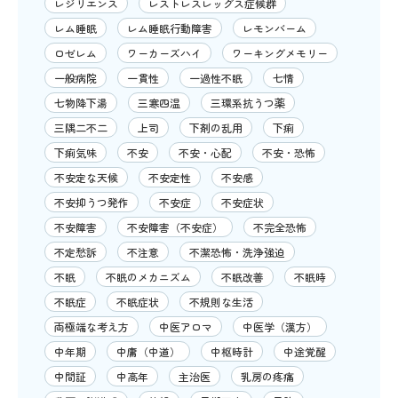
レジリエンス
レストレスレッグス症候群
レム睡眠
レム睡眠行動障害
レモンバーム
ロゼレム
ワーカーズハイ
ワーキングメモリー
一般病院
一貫性
一過性不眠
七情
七物降下湯
三寒四温
三環系抗うつ薬
三隅二不二
上司
下剤の乱用
下痢
下痢気味
不安
不安・心配
不安・恐怖
不安定な天候
不安定性
不安感
不安抑うつ発作
不安症
不安症状
不安障害
不安障害（不安症）
不完全恐怖
不定愁訴
不注意
不潔恐怖・洗浄強迫
不眠
不眠のメカニズム
不眠改善
不眠時
不眠症
不眠症状
不規則な生活
両極端な考え方
中医アロマ
中医学（漢方）
中年期
中庸（中道）
中枢時計
中途覚醒
中間証
中高年
主治医
乳房の疼痛