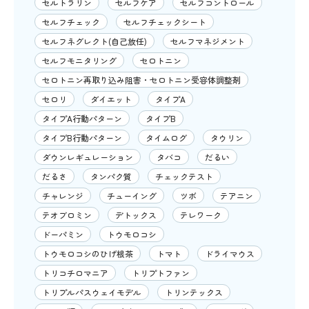
セルトラリン
セルフケア
セルフコントロール
セルフチェック
セルフチェックシート
セルフネグレクト(自己放任)
セルフマネジメント
セルフモニタリング
セロトニン
セロトニン再取り込み阻害・セロトニン受容体調整剤
セロリ
ダイエット
タイプA
タイプA行動パターン
タイプB
タイプB行動パターン
タイムログ
タウリン
ダウンレギュレーション
タバコ
だるい
だるさ
タンパク質
チェックテスト
チャレンジ
チューイング
ツボ
テアニン
テオブロミン
デトックス
テレワーク
ドーパミン
トウモロコシ
トウモロコシのひげ根茶
トマト
ドライマウス
トリコチロマニア
トリプトファン
トリプルパスウェイモデル
トリンテックス