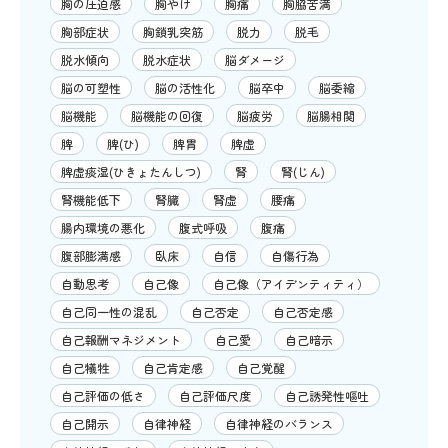
胸の圧迫感
胸やけ
胸痛
胸脇苦満
胸部症状
胸鎖乳突筋
脱力
脱毛
脱水傾向
脱水症状
脳ダメージ
脳の可塑性
脳の活性化
脳卒中
脳委縮
脳機能
脳機能の回復
脳疲労
脳腸相関
脾
脾(ひ)
脾胃
脾虚
脾虚痰湿(ひきょたんしつ)
腎
腎(じん)
腎機能低下
腎臓
腎虚
腰痛
腸内環境の悪化
腹式呼吸
腹痛
腹部膨満感
臥床
自信
自傷行為
自動思考
自己像
自己像（アイデンティティ）
自己同一性の混乱
自己否定
自己否定感
自己報酬マネジメント
自己愛
自己暗示
自己犠牲
自己肯定感
自己覚醒
自己評価の低さ
自己評価尺度
自己誘発性嘔吐
自己開示
自律神経
自律神経のバランス