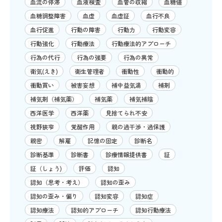
血流の停滞
血液検査
血管の収縮
血糖値
血糖調整障害
血虚
血虚証
血行不良
血行促進
行動の障害
行動力
行動変容
行動強化
行動療法
行動療法的アプローチ
行為の代行
行為の強要
行為の異常
衛気(えき)
衛生管理者
衝動性
衝動的
衝動買い
被害妄想
補中益気湯
補剤
補気剤（補気薬）
補気薬
補気補陰
西洋医学
西洋薬
見捨てられ不安
視野狭窄
覚醒作用
親の過干渉・過保護
親密
解雇
記憶の固定
診断名
診断基準
診断書
診療情報提供書
証
証（しょう)
評価
認知
認知（思考・考え）
認知の歪み
認知の歪み・偏り
認知変容
認知症
認知療法
認知的アプローチ
認知行動療法