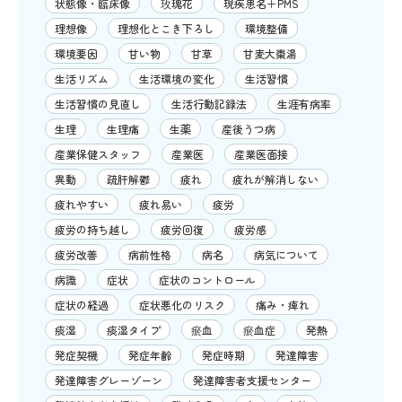
状態像・臨床像
玫瑰花
現疾患名＋PMS
理想像
理想化とこき下ろし
環境整備
環境要因
甘い物
甘草
甘麦大棗湯
生活リズム
生活環境の変化
生活習慣
生活習慣の見直し
生活行動記録法
生涯有病率
生理
生理痛
生薬
産後うつ病
産業保健スタッフ
産業医
産業医面接
異動
疏肝解鬱
疲れ
疲れが解消しない
疲れやすい
疲れ易い
疲労
疲労の持ち越し
疲労回復
疲労感
疲労改善
病前性格
病名
病気について
病識
症状
症状のコントロール
症状の経過
症状悪化のリスク
痛み・痺れ
痰湿
痰湿タイプ
瘀血
瘀血症
発熱
発症契機
発症年齢
発症時期
発達障害
発達障害グレーゾーン
発達障害者支援センター