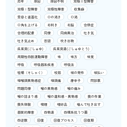
厄年
原因
原因不明
双極Ⅱ型障害
双極Ⅰ型障害
双極性障害
収集癖
受容と直面化
口の渇き
口渇
口角を上げる
右利き
右脳
合併症
合理的配慮
同僚
同病異治
吐き気
吐き気止め
否認
吹き出物
呉茱萸(ごしゅゆ)
呉茱萸湯(ごしゅゆとう)
周期性四肢運動障害
味
味方
味覚
呼吸
呼吸器系疾患
呼吸法
咀嚼（そしゃく）
咬筋
咳の発作
咳払い
咽喉頭異物感症
咽頭痛
唐辛子
問診票
問題同僚
喉の異物感
喉の痛み
喉の詰まり感
喉の違和感・異物感
喪の作業
喪失体験
喫煙
嗜好品
噛んで吐き出す
器質的障害
四物湯
四環系抗うつ薬
四逆散
回復
回復プロセス
回復期