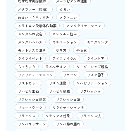
むずむず脚症候群
メーラビアンの法則
メタファー（暗喩）
めまい
めまい・立ちくらみ
メラトニン
メラトニン受容体作動薬
メンタライゼーション
メンタルの安定
メンタルの悩み
メンタルヘルス
モチベーション
モニタリング
モノトナスの法則
やり方
やる気
ライフイベント
ライフサイクル
ラインケア
らっきょう
ラメルテオン
リーダーシップ理論
リアリティ・ショック
リコピン
リスク因子
リストカット
リズム運動
リハビリテーション
リハビリ出勤
リハビリ勤務
リフレッシュ
リフレッシュ効果
リフレッシュ法
リモートワーク
リラクゼーション法
リラックス
リラックス効果
リラックス法
リンパマッサージ
リンパ節の腫れ