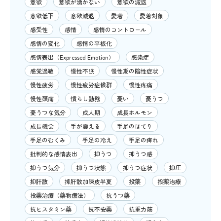
意欲
意欲が湧かない
意欲の減退
意欲低下
意欲減退
愛着
愛着対象
感受性
感情
感情のコントロール
感情の変化
感情の平板化
感情表出（Expressed Emotion）
感染症
感覚過敏
慢性不眠
慢性期の陰性症状
慢性疲労
慢性疲労症候群
慢性疼痛
慢性頭痛
慣らし勤務
憂い
憂うつ
憂うつな気分
成人期
成長ホルモン
成長機会
手が震える
手足のほてり
手足のむくみ
手足の冷え
手足の痺れ
批判的な感情表出
抑うつ
抑うつ感
抑うつ気分
抑うつ状態
抑うつ症状
抑圧
抑肝散
抑肝散加陳皮半夏
投薬
投薬治療
投薬治療（薬物療法）
抗うつ薬
抗ヒスタミン薬
抗不安薬
抗重力筋