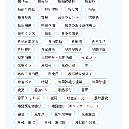
抜け毛
抜毛症
拒絶過敏性
拒食症
持病の悪化
挫折体験
接し方
換気
摂食障害
支援
改善のヒント
攻撃的
救急搬送
整腸作用
敵意のある感情表出
新型うつ病
新薬
日中の眠気
日光を浴びる
日内変動
日射病
日常生活
日照時間
日記療法
早寝早起き
早朝覚醒
早期回復
早期発見・早期治療
旬食材
昇進うつ
易怒性
易疲労感
春
春の三寒四温
春土用
春眠暁を覚えず
時差ボケ
時期
時間神経心理学
時間管理
晩夏
暑気中り
暑熱順化
暑邪
暑邪(しょじゃ)
暖房
暖色系の光
暴飲暴食
曝露反応妨害法
曝露療法（エクスポージャー）
曲直
更年期
更年期障害
最善主義
月経・生理
月経・生理前
月経前の誇張