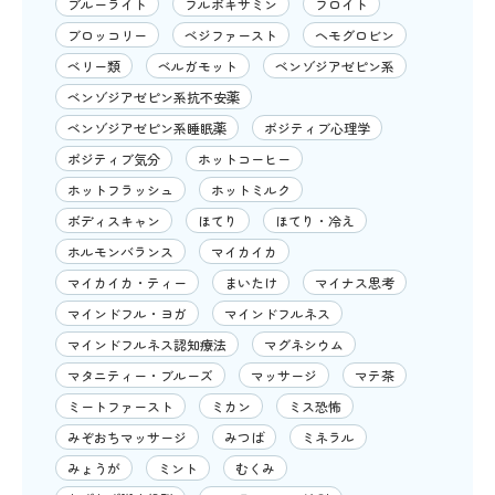
ブルーライト
フルボキサミン
フロイト
ブロッコリー
ベジファースト
ヘモグロビン
ベリー類
ベルガモット
ベンゾジアゼピン系
ベンゾジアゼピン系抗不安薬
ベンゾジアゼピン系睡眠薬
ポジティブ心理学
ポジティブ気分
ホットコーヒー
ホットフラッシュ
ホットミルク
ボディスキャン
ほてり
ほてり・冷え
ホルモンバランス
マイカイカ
マイカイカ・ティー
まいたけ
マイナス思考
マインドフル・ヨガ
マインドフルネス
マインドフルネス認知療法
マグネシウム
マタニティー・ブルーズ
マッサージ
マテ茶
ミートファースト
ミカン
ミス恐怖
みぞおちマッサージ
みつば
ミネラル
みょうが
ミント
むくみ