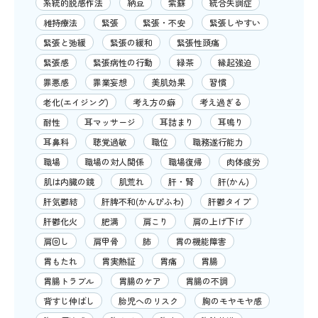
系統的脱感作法
納豆
紫蘇
統合失調症
維持療法
緊張
緊張・不安
緊張しやすい
緊張と弛緩
緊張の緩和
緊張性頭痛
緊張感
緊張病性の行動
緑茶
縁起強迫
罪悪感
罪業妄想
美肌効果
習慣
老化(エイジング)
考え方の癖
考え過ぎる
耐性
耳マッサージ
耳詰まり
耳鳴り
耳鼻科
聴覚過敏
職位
職務遂行能力
職場
職場の対人関係
職場復帰
肉体疲労
肌は内臓の鏡
肌荒れ
肝・腎
肝(かん)
肝気鬱結
肝脾不和(かんぴふわ)
肝鬱タイプ
肝鬱化火
肥満
肩こり
肩の上げ下げ
肩回し
肩甲骨
肺
胃の機能障害
胃もたれ
胃実熱証
胃痛
胃腸
胃腸トラブル
胃腸のケア
胃腸の不調
背すじ伸ばし
胎児へのリスク
胸のモヤモヤ感