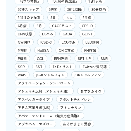
『6つの体操』
『天然の白虎湯』
1日1ヶ所
20秒スキップ
2週間
30代以降
30分以内
3回目の更年期
3首
５人
5月病
6月病
9月
CAGEテスト
CES-D
DMN状態
DSM-5
GABA
GLP-1
GW明け
ICSD-3
LCU得点
LED照明
M機能
NaSSA
OHIO方式
PM理論
P機能
QOL
REM睡眠
SET-UP
SNRI
SSRI
SST
To Do リスト
Twitter/質問箱
WAIS
β-エンドルフィン
βエンドルフィン
アクチベーション・シンドローム
アシュネル反射（アシュネル法）
あずきカイロ
アスペルガータイプ
アダルトチルドレン
アテネ不眠尺度(AIS)
アドレナリン
アパシーシンドローム（無気力症候群）
アブラハム・マズロー
あるがままの受容