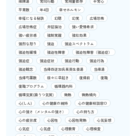
帰脾湯
常同行動
常用量依存
平常心
平胃散
年4回
幸せホルモン
幸福になる秘訣
幻聴
幻覚
広場恐怖
広場恐怖症
弁証論治
強い愛情希求
強い疲労感
強制覚醒
強壮効果
強烈な怒り
強迫
強迫スペクトラム
強迫性緩慢
強迫性障害
強迫性障害（強迫症）
強迫症
強迫症状
強迫行動
強迫行為
強迫観念
当帰四逆加呉茱萸生姜湯
当帰湯
当帰芍薬散
徐々に早起き
復帰前
復職
復職プログラム
循環器内科
循環気質(躁うつ気質)
微熱
微熱傾向
心(しん)
心の健康の維持
心の健康相談窓口
心の強さ（メンタルの強さ）
心の持ち方
心の疲労度
心因性
心因性発熱
心気妄想
心気症
心気虚
心理教育
心理検査