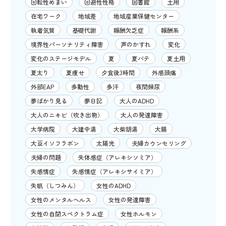
回転性めまい
回避性性格
図書館
土用
在宅ワーク
地域差
地域産業保健センター
執着気質
基礎代謝
報酬欠乏症
報酬系
境界性パーソナリティ障害
声のかすれ
変化
変化のステージモデル
夏
夏バテ
夏土用
夏太り
夏痩せ
夕食後3時間
外感頭痛
外部EAP
多動性
多汗
夜間頻尿
夢ばかり見る
夢日記
大人のADHD
大人のニキビ（吹き出物）
大人の発達障害
大学病院
大建中湯
大柴胡湯
大腸
大豆イソフラボン
太陽光
夫婦カウンセリング
夫婦の問題
失体感症（アレキシソミア）
失感情症
失感情症（アレキシサイミア）
失眠（しつみん）
女性のADHD
女性のメンタルヘルス
女性の発達障害
女性の自閉スペクトラム症
女性ホルモン