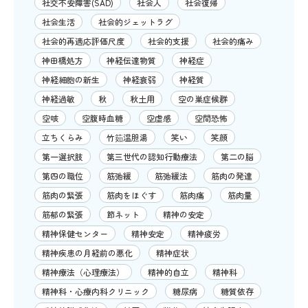
社交不安障害(SAD)
社会人
社会復帰
社会生活
社会的ジェットラグ
社会的再適応評価尺度
社会的支援
社会的痛み
神田橋処方
神経伝達物質
神経症
神経細胞の新生
神経衰弱
神経質
神経過敏
秋
秋土用
空の巣症候群
空咳
空腹時血糖
空虚感
空間恐怖
立ちくらみ
竹筎温胆湯
笑い
笑顔
第一選択肢
第三世代の認知行動療法
第二の脳
第四の職位
筋弛緩
筋弛緩法
筋肉の発達
筋肉の緊張
筋肉をほぐす
筋肉痛
筋肉量
筋郁の緊張
節ネット
精神の安定
精神保健センター
精神安定
精神疲労
精神疾患の月経前の悪化
精神症状
精神療法（心理療法）
精神的自立
精神科
精神科・心療内科クリニック
糖尿病
糖質依存