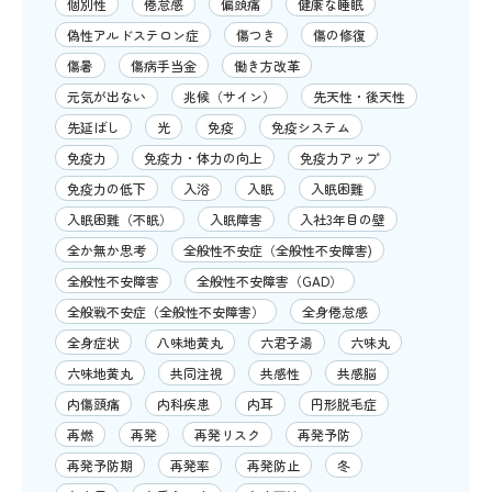
個別性
倦怠感
偏頭痛
健康な睡眠
偽性アルドステロン症
傷つき
傷の修復
傷暑
傷病手当金
働き方改革
元気が出ない
兆候（サイン）
先天性・後天性
先延ばし
光
免疫
免疫システム
免疫力
免疫力・体力の向上
免疫力アップ
免疫力の低下
入浴
入眠
入眠困難
入眠困難（不眠）
入眠障害
入社3年目の壁
全か無か思考
全般性不安症（全般性不安障害)
全般性不安障害
全般性不安障害（GAD）
全般戦不安症（全般性不安障害）
全身倦怠感
全身症状
八味地黄丸
六君子湯
六味丸
六味地黄丸
共同注視
共感性
共感脳
内傷頭痛
内科疾患
内耳
円形脱毛症
再燃
再発
再発リスク
再発予防
再発予防期
再発率
再発防止
冬