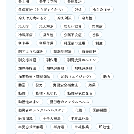
冬土用
冬季うつ病
冬病夏治
冬病夏治（とうびょうかち）
冷え
冷えのぼせ
冷えは万病のもと
冷え対策
冷え性
冷え症
冷え解消
冷たい飲食
冷房病
冷蔵庫病
凝り性
分離不安症
初診
利き手
利尿作用
利尿剤の乱用
制度
刺すような痛み
刺激制限法
前頭前野
副交感神経
副作用
副腎皮質ホルモン
加味帰脾湯
加味逍遙散
加味逍遥散
加害恐怖・確認強迫
加齢（エイジング）
助力
助言
努力
労働安全衛生法
効果
動悸
動悸・息切れ
動悸が気になる
動揺性めまい
勤労者のメンタルヘルス
勤労者のメンタルヘルスケア
化膿
医療機関
医食同源
十全大補湯
半夏厚朴湯
半夏白朮天麻湯
半身浴
単純作業
即効性