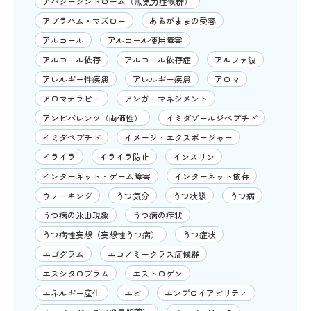
アパシーシンドローム（無気力症候群）
アブラハム・マズロー
あるがままの受容
アルコール
アルコール使用障害
アルコール依存
アルコール依存症
アルファ波
アレルギー性疾患
アレルギー疾患
アロマ
アロマテラピー
アンガーマネジメント
アンビバレンツ（両価性）
イミダゾールジペプチド
イミダペプチド
イメージ・エクスポージャー
イライラ
イライラ防止
インスリン
インターネット・ゲーム障害
インターネット依存
ウォーキング
うつ気分
うつ状態
うつ病
うつ病の氷山現象
うつ病の症状
うつ病性妄想（妄想性うつ病）
うつ症状
エゴグラム
エコノミークラス症候群
エスシタロプラム
エストロゲン
エネルギー産生
エビ
エンプロイアビリティ