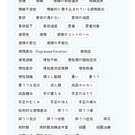
悲嘆
情報
情報の取捨選択
情報過多
情緒不安定
情緒的に巻き込まれている感情表出
意欲
意欲が湧かない
意欲の減退
意欲低下
意欲減退
愛着
愛着対象
感受性
感情
感情のコントロール
感情の変化
感情の平板化
感情表出（Expressed Emotion）
感染症
感覚過敏
慢性不眠
慢性期の陰性症状
慢性疲労
慢性疲労症候群
慢性疼痛
慢性頭痛
慣らし勤務
憂い
憂うつ
憂うつな気分
成人期
成長ホルモン
成長機会
手が震える
手足のほてり
手足のむくみ
手足の冷え
手足の痺れ
批判的な感情表出
抑うつ
抑うつ感
抑うつ気分
抑うつ状態
抑うつ症状
抑圧
抑肝散
抑肝散加陳皮半夏
投薬
投薬治療