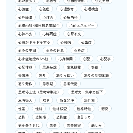
心の疲労度
心因性
心因性発熱
心気妄想
心気症
心気虚
心理教育
心理検査
心理療法
心理面
心療内科
心療内科/精神科名著紹介
心的エネルギー
心神不安
心脾両虚
心腎不交
心臓がドキドキする
心臓病
心血虚
心身の不調
心身の休息
心身症
心身症治療の3本柱
心身相関
心配
心配事
心配休憩
忌避妄想
応急措置
快眠
快眠法
怒り
怒りっぽい
怒りの制御困難
怒り発作
思春期
思考伝播
思考停止法（思考中断法）
思考力・集中力低下
思考吸入
怠さ
急な発汗
急性期
性差
性格
性格検査
性格特性
恋愛
恐怖
恐怖感
恐怖症
息苦しさ
悩み多き世代
悪夢
悪夢障害
悲しみ