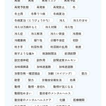
再燃
再発
再発リスク
再発予防
再発予防期
再発率
再発防止
冬
冬土用
冬季うつ病
冬病夏治
冬病夏治（とうびょうかち）
冷え
冷えのぼせ
冷えは万病のもと
冷え対策
冷え性
冷え症
冷え解消
冷たい飲食
冷房病
冷蔵庫病
凝り性
分離不安症
初診
利き手
利尿作用
利尿剤の乱用
制度
刺すような痛み
刺激制限法
前頭前野
副交感神経
副作用
副腎皮質ホルモン
加味帰脾湯
加味逍遙散
加味逍遥散
加害恐怖・確認強迫
加齢（エイジング）
助力
助言
努力
労働安全衛生法
効果
動悸
動悸・息切れ
動悸が気になる
動揺性めまい
勤労者のメンタルヘルス
勤労者のメンタルヘルスケア
化膿
医療機関