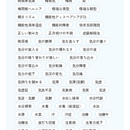
桃核承気湯
梅核気
梅雨
梨
椎間板ヘルニア
極端な夜型
極端な朝型
概日リズム
機能性ディスペプシア(FD)
機能性高体温症
機能的障害
欲求五段階説
正しい飲み方
正月明けの不調
武装解除法
残尿感
気の鬱滞
気を逸らす
気分が塞ぐ
気分が滅入る
気分の優れなさ
気分の波
気分の移り替わりが激しい
気分の落ち込み
気分の落込み
気分転換
気分障害
気力の低下
気圧の変化
気圧痛
気持ちを鎮める
気滞
気滞(気鬱)
気虚
気虚証
気血不足
気象病
気質
気逆
気逆・気鬱
気鬱
水出し緑茶
水分代謝
水分摂取
水毒
水毒（痰湿証）
水泳
水滞
水菜
汗
汗症
治療
治療中
治療法
波打ち回復
注夏病
注意力低下