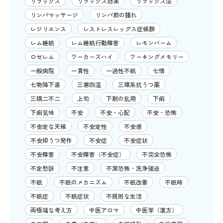
リラックス
リラックス効果
リラックス法
リンパマッサージ
リンパ節の腫れ
レジリエンス
レストレスレッグス症候群
レム睡眠
レム睡眠行動障害
レモンバーム
ロゼレム
ワーカーズハイ
ワーキングメモリー
一般病院
一貫性
一過性不眠
七情
七物降下湯
三寒四温
三環系抗うつ薬
三隅二不二
上司
下剤の乱用
下痢
下痢気味
不安
不安・心配
不安・恐怖
不安定な天候
不安定性
不安感
不安抑うつ発作
不安症
不安症状
不安障害
不安障害（不安症）
不完全恐怖
不定愁訴
不注意
不潔恐怖・洗浄強迫
不眠
不眠のメカニズム
不眠改善
不眠時
不眠症
不眠症状
不規則な生活
両極端な考え方
中医アロマ
中医学（漢方）