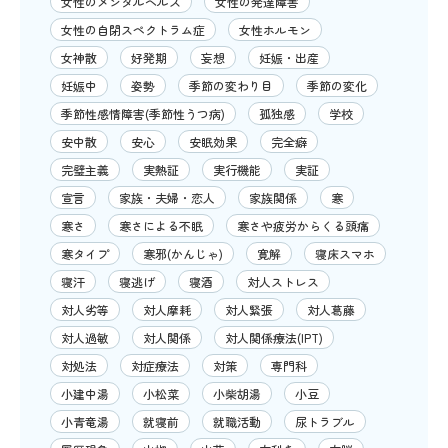
女性のメンタルヘルス
女性の発達障害
女性の自閉スペクトラム症
女性ホルモン
女神散
好発期
妄想
妊娠・出産
妊娠中
姿勢
季節の変わり目
季節の変化
季節性感情障害(季節性うつ病)
孤独感
学校
安中散
安心
安眠効果
完全癖
完璧主義
実熱証
実行機能
実証
宣言
家族・夫婦・恋人
家族関係
寒
寒さ
寒さによる不眠
寒さや疲労からくる頭痛
寒タイプ
寒邪(かんじゃ)
寛解
寝床スマホ
寝汗
寝逃げ
寝酒
対人ストレス
対人劣等
対人摩耗
対人緊張
対人葛藤
対人過敏
対人関係
対人関係療法(IPT)
対処法
対症療法
対策
専門科
小建中湯
小松菜
小柴胡湯
小豆
小青竜湯
就寝前
就職活動
尿トラブル