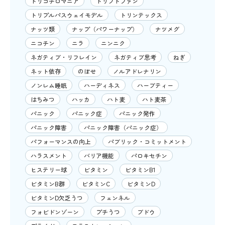
トリコチロマニア
トリプトファン
トリプルパスウェイモデル
トリンテックス
ナッツ類
ナップ（パワーナップ）
ナツメグ
ニコチン
ニラ
ニンニク
ネガティブ・リフレイン
ネガティブ思考
ねぎ
ネット依存
のぼせ
ノルアドレナリン
ノンレム睡眠
ハーディネス
ハーブティー
はちみつ
ハッカ
ハト麦
ハト麦茶
パニック
パニック症
パニック発作
パニック障害
パニック障害（パニック症）
パフォーマンスの向上
パブリック・コミットメント
ハラスメント
バリア機能
パロキセチン
ヒステリー球
ビタミン
ビタミンB1
ビタミンB群
ビタミンC
ビタミンD
ビタミンD欠乏うつ
フェンネル
フォビドンゾーン
プチうつ
ブドウ