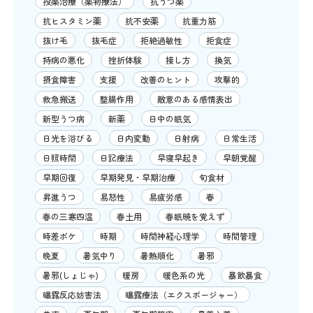
投薬治療（薬物療法）
抗うつ薬
抗ヒスタミン薬
抗不安薬
抗重力筋
抜け毛
抜毛症
拒絶過敏性
拒食症
持病の悪化
挫折体験
接し方
換気
摂食障害
支援
改善のヒント
攻撃的
救急搬送
整腸作用
敵意のある感情表出
新型うつ病
新薬
日中の眠気
日光を浴びる
日内変動
日射病
日常生活
日照時間
日記療法
早寝早起き
早朝覚醒
早期回復
早期発見・早期治療
旬食材
昇進うつ
易怒性
易疲労感
春
春の三寒四温
春土用
春眠暁を覚えず
時差ボケ
時期
時間神経心理学
時間管理
晩夏
暑気中り
暑熱順化
暑邪
暑邪(しょじゃ)
暖房
暖色系の光
暴飲暴食
曝露反応妨害法
曝露療法（エクスポージャー）