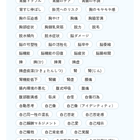
胃腸トラブル
胃腸のケア
胃腸の不調
背すじ伸ばし
胎児へのリスク
胸のモヤモヤ感
胸の圧迫感
胸やけ
胸痛
胸脇苦満
胸部症状
胸鎖乳突筋
脱力
脱毛
脱水傾向
脱水症状
脳ダメージ
脳の可塑性
脳の活性化
脳卒中
脳委縮
脳機能
脳機能の回復
脳疲労
脳腸相関
脾
脾(ひ)
脾胃
脾虚
脾虚痰湿(ひきょたんしつ)
腎
腎(じん)
腎機能低下
腎臓
腎虚
腰痛
腸内環境の悪化
腹式呼吸
腹痛
腹部膨満感
臥床
自信
自傷行為
自動思考
自己像
自己像（アイデンティティ）
自己同一性の混乱
自己否定
自己否定感
自己報酬マネジメント
自己愛
自己暗示
自己犠牲
自己肯定感
自己覚醒