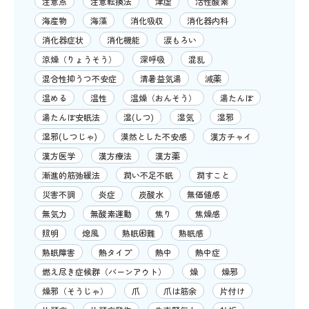
注意点
注意転換法
津虚
活性酸素
海産物
海藻
消化吸収
消化器内科
消化器症状
消化機能
涙もろい
涼燥（りょうそう）
深呼吸
混乱
混合性抑うつ不安症
清暑益気湯
減薬
温める
温性
温燥（おんそう）
湯たんぽ
湯たんぽ安眠法
湿(しつ)
湿気
湿邪
湿邪(しつじゃ)
漠然とした不安感
漢方チャイ
漢方医学
漢方療法
漢方薬
漸進的筋弛緩法
潤い不足不眠
潤すこと
災害不調
炎症
炭酸水
無価値感
無気力
無酸素運動
焦り
焦燥感
照明
熄風
熟眠困難
熟眠感
熟眠障害
熱タイプ
熱中
熱中症
燃え尽き症候群（バーンアウト）
燥
燥邪
燥邪（そうじゃ）
爪
爪は筋余
片付け