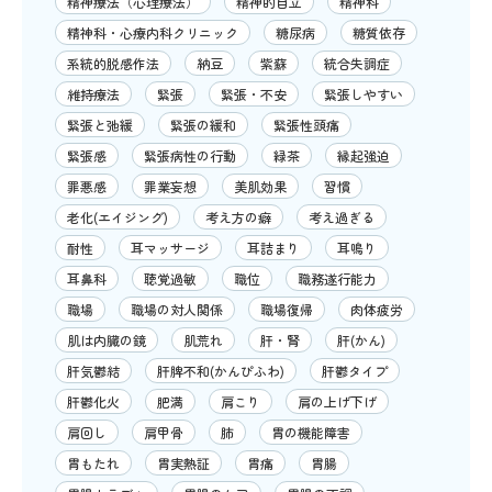
精神療法（心理療法）
精神的自立
精神科
精神科・心療内科クリニック
糖尿病
糖質依存
系統的脱感作法
納豆
紫蘇
統合失調症
維持療法
緊張
緊張・不安
緊張しやすい
緊張と弛緩
緊張の緩和
緊張性頭痛
緊張感
緊張病性の行動
緑茶
縁起強迫
罪悪感
罪業妄想
美肌効果
習慣
老化(エイジング)
考え方の癖
考え過ぎる
耐性
耳マッサージ
耳詰まり
耳鳴り
耳鼻科
聴覚過敏
職位
職務遂行能力
職場
職場の対人関係
職場復帰
肉体疲労
肌は内臓の鏡
肌荒れ
肝・腎
肝(かん)
肝気鬱結
肝脾不和(かんぴふわ)
肝鬱タイプ
肝鬱化火
肥満
肩こり
肩の上げ下げ
肩回し
肩甲骨
肺
胃の機能障害
胃もたれ
胃実熱証
胃痛
胃腸