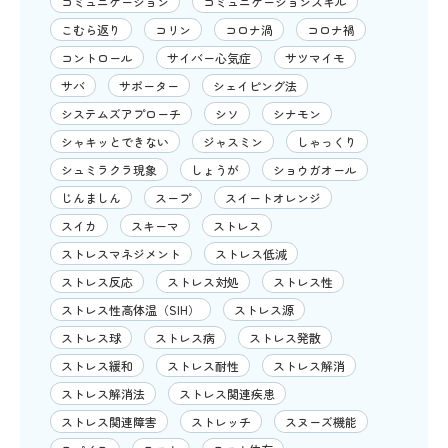
コミュニケーション
コミュニケーションスキル
こむら返り
コリン
コロナ渦
コロナ禍
コントロール
サイバー心気症
サツマイモ
サバ
サポーター
シェイピング法
システムズアプローチ
シソ
シナモン
シャキッとできない
ジャスミン
しゃっくり
シュミラクラ現象
しょうが
ショウガオール
じんましん
スープ
スイートオレンジ
スイカ
スキーマ
ストレス
ストレスマネジメント
ストレス低減
ストレス反応
ストレス対処
ストレス性
ストレス性高体温（SIH）
ストレス源
ストレス球
ストレス病
ストレス発散
ストレス緩和
ストレス耐性
ストレス解消
ストレス解消法
ストレス関連疾患
ストレス関連障害
ストレッチ
スヌーズ機能