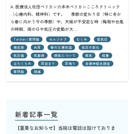
A. 医療法人社団ペリカン六本木ペリカンこころクリニック
（心療内科、精神科）です。 季節の変わり目（特に冬か
ら春に向かう今の季節）や、天候が不安定な時（梅雨や台風
の時期、雨の日や気圧の変動が大 …
Twitter/質問箱
セルフケア
むくみ
低気圧
倦怠感
内耳
春の三寒四温
気圧の変化
気圧痛
気象病
病気について
眠気
眩暈
立ちくらみ
耳詰まり
耳鳴り
自律神経失調症
質問箱
頭痛
新着記事一覧
【重要なお知らせ】当院は電話は設けておりま