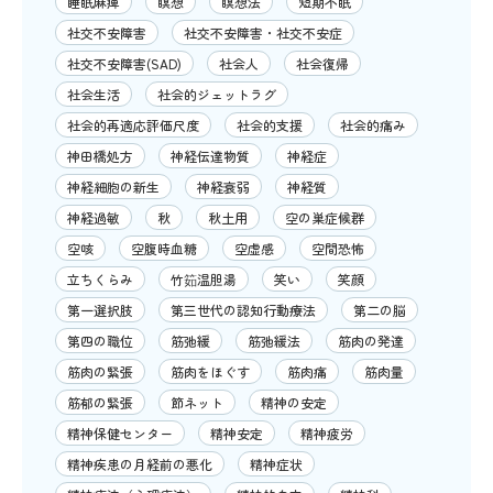
睡眠麻痺
瞑想
瞑想法
短期不眠
社交不安障害
社交不安障害・社交不安症
社交不安障害(SAD)
社会人
社会復帰
社会生活
社会的ジェットラグ
社会的再適応評価尺度
社会的支援
社会的痛み
神田橋処方
神経伝達物質
神経症
神経細胞の新生
神経衰弱
神経質
神経過敏
秋
秋土用
空の巣症候群
空咳
空腹時血糖
空虚感
空間恐怖
立ちくらみ
竹筎温胆湯
笑い
笑顔
第一選択肢
第三世代の認知行動療法
第二の脳
第四の職位
筋弛緩
筋弛緩法
筋肉の発達
筋肉の緊張
筋肉をほぐす
筋肉痛
筋肉量
筋郁の緊張
節ネット
精神の安定
精神保健センター
精神安定
精神疲労
精神疾患の月経前の悪化
精神症状