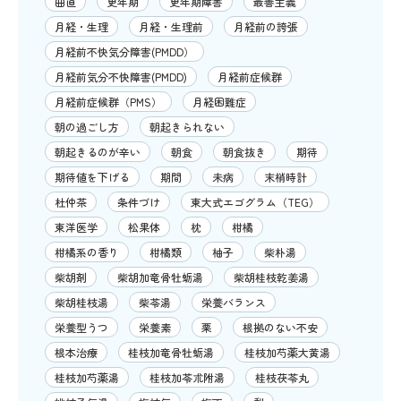
曲直
更年期
更年期障害
最善主義
月経・生理
月経・生理前
月経前の誇張
月経前不快気分障害(PMDD）
月経前気分不快障害(PMDD)
月経前症候群
月経前症候群（PMS）
月経困難症
朝の過ごし方
朝起きられない
朝起きるのが辛い
朝食
朝食抜き
期待
期待値を下げる
期間
未病
末梢時計
杜仲茶
条件づけ
東大式エゴグラム（TEG）
東洋医学
松果体
枕
柑橘
柑橘系の香り
柑橘類
柚子
柴朴湯
柴胡剤
柴胡加竜骨牡蛎湯
柴胡桂枝乾姜湯
柴胡桂枝湯
柴苓湯
栄養バランス
栄養型うつ
栄養素
栗
根拠のない不安
根本治療
桂枝加竜骨牡蛎湯
桂枝加芍薬大黄湯
桂枝加芍薬湯
桂枝加苓朮附湯
桂枝茯苓丸