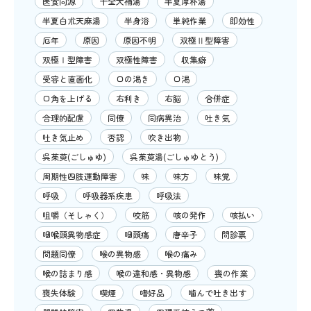
医食同源
十全大補湯
半夏厚朴湯
半夏白朮天麻湯
半身浴
単純作業
即効性
厄年
原因
原因不明
双極Ⅱ型障害
双極Ⅰ型障害
双極性障害
収集癖
受容と直面化
口の渇き
口渇
口角を上げる
右利き
右脳
合併症
合理的配慮
同僚
同病異治
吐き気
吐き気止め
否認
吹き出物
呉茱萸(ごしゅゆ)
呉茱萸湯(ごしゅゆとう)
周期性四肢運動障害
味
味方
味覚
呼吸
呼吸器系疾患
呼吸法
咀嚼（そしゃく）
咬筋
咳の発作
咳払い
咽喉頭異物感症
咽頭痛
唐辛子
問診票
問題同僚
喉の異物感
喉の痛み
喉の詰まり感
喉の違和感・異物感
喪の作業
喪失体験
喫煙
嗜好品
噛んで吐き出す