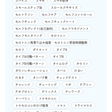
スパイス
スマホ
スマホ依存
スモールステップ法
スローエクササイズ
セルトラリン
セルフケア
セルフコントロール
セルフチェック
セルフチェックシート
セルフネグレクト(自己放任)
セルフマネジメント
セルフモニタリング
セロトニン
セロトニン再取り込み阻害・セロトニン受容体調整剤
セロリ
ダイエット
タイプA
タイプA行動パターン
タイプB
タイプB行動パターン
タイムログ
タウリン
ダウンレギュレーション
タバコ
だるい
だるさ
タンパク質
チェックテスト
チャレンジ
チューイング
ツボ
テアニン
テオブロミン
デトックス
テレワーク
ドーパミン
トウモロコシ
トウモロコシのひげ根茶
トマト
ドライマウス