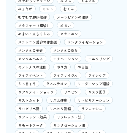
みぞおちマッサージ
みつば
ミネラル
みょうが
ミント
むくみ
むずむず脚症候群
メーラビアンの法則
メタファー（暗喩）
めまい
めまい・立ちくらみ
メラトニン
メラトニン受容体作動薬
メンタライゼーション
メンタルの安定
メンタルの悩み
メンタルヘルス
モチベーション
モニタリング
モノトナスの法則
やり方
やる気
ライフイベント
ライフサイクル
ラインケア
らっきょう
ラメルテオン
リーダーシップ理論
リアリティ・ショック
リコピン
リスク因子
リストカット
リズム運動
リハビリテーション
リハビリ出勤
リハビリ勤務
リフレッシュ
リフレッシュ効果
リフレッシュ法
リモートワーク
リラクゼーション法