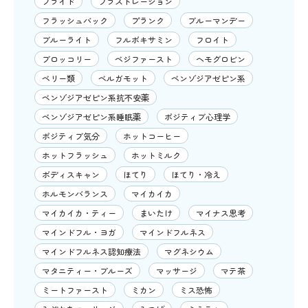
プライド
フラストレーション
フラッシュバック
プランク
ブルーマンデー
ブルーライト
フルボキサミン
フロイト
ブロッコリー
ベジファースト
ヘモグロビン
ベリー類
ベルガモット
ベンゾジアゼピン系
ベンゾジアゼピン系抗不安薬
ベンゾジアゼピン系睡眠薬
ポジティブ心理学
ポジティブ気分
ホットコーヒー
ホットフラッシュ
ホットミルク
ボディスキャン
ほてり
ほてり・冷え
ホルモンバランス
マイカイカ
マイカイカ・ティー
まいたけ
マイナス思考
マインドフル・ヨガ
マインドフルネス
マインドフルネス認知療法
マグネシウム
マタニティー・ブルーズ
マッサージ
マテ茶
ミートファースト
ミカン
ミス恐怖