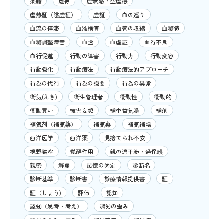
薬膳
虐待
虚無感・空虚感
虚熱証（陰虚証）
虚証
血の巡り
血流の停滞
血液検査
血管の収縮
血糖値
血糖調整障害
血虚
血虚証
血行不良
血行促進
行動の障害
行動力
行動変容
行動強化
行動療法
行動療法的アプローチ
行為の代行
行為の強要
行為の異常
衛気(えき)
衛生管理者
衝動性
衝動的
衝動買い
被害妄想
補中益気湯
補剤
補気剤（補気薬）
補気薬
補気補陰
西洋医学
西洋薬
見捨てられ不安
視野狭窄
覚醒作用
親の過干渉・過保護
親密
解雇
記憶の固定
診断名
診断基準
診断書
診療情報提供書
証
証（しょう)
評価
認知
認知（思考・考え）
認知の歪み