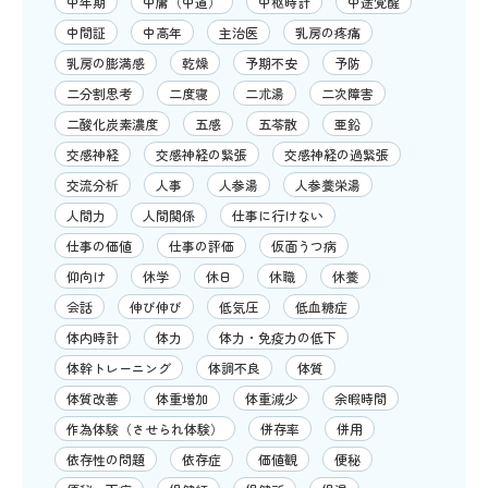
中年期
中庸（中道）
中枢時計
中途覚醒
中間証
中高年
主治医
乳房の疼痛
乳房の膨満感
乾燥
予期不安
予防
二分割思考
二度寝
二朮湯
二次障害
二酸化炭素濃度
五感
五苓散
亜鉛
交感神経
交感神経の緊張
交感神経の過緊張
交流分析
人事
人参湯
人参養栄湯
人間力
人間関係
仕事に行けない
仕事の価値
仕事の評価
仮面うつ病
仰向け
休学
休日
休職
休養
会話
伸び伸び
低気圧
低血糖症
体内時計
体力
体力・免疫力の低下
体幹トレーニング
体調不良
体質
体質改善
体重増加
体重減少
余暇時間
作為体験（させられ体験）
併存率
併用
依存性の問題
依存症
価値観
便秘