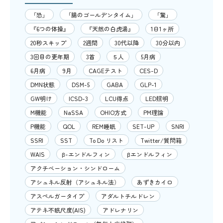
「恐」
「腸のゴールデンタイム」
「驚」
『6つの体操』
『天然の白虎湯』
1日1ヶ所
20秒スキップ
2週間
30代以降
30分以内
3回目の更年期
3首
５人
5月病
6月病
9月
CAGEテスト
CES-D
DMN状態
DSM-5
GABA
GLP-1
GW明け
ICSD-3
LCU得点
LED照明
M機能
NaSSA
OHIO方式
PM理論
P機能
QOL
REM睡眠
SET-UP
SNRI
SSRI
SST
To Do リスト
Twitter/質問箱
WAIS
β-エンドルフィン
βエンドルフィン
アクチベーション・シンドローム
アシュネル反射（アシュネル法）
あずきカイロ
アスペルガータイプ
アダルトチルドレン
アテネ不眠尺度(AIS)
アドレナリン