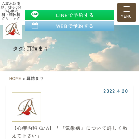
六本木駅直
結、徒歩0分
の心療内
LINEで予約する
科・精神科
クリニック
WEBで予約する
タグ: 耳詰まり
HOME
>
耳詰まり
2022.4.20
【心療内科 Q/A】「『気象病』について詳しく教
えて下さい」