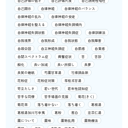
自己評価の低さ
自己評価尺度
自己誘発性嘔吐
自己開示
自律神経
自律神経のバランス
自律神経の乱れ
自律神経の安定
自律神経を整える
自律神経失調傾向
自律神経失調状態
自律神経失調症
自律訓練法
自我境界
自我形成
自我状態
自我障害
自殺企図
自立神経失調症
自罰感
自責感
自閉スペクトラム症
興奮症状
舌
舌診
般化
良い加減
良い所探し
良夢
良質の睡眠
芍薬甘草湯
芎帰調血飲
花粉症
花粉症対策
苓桂朮甘湯
苛立たしさ
若い世代
若年性認知症
苦手な同僚
苦手場面の克服
菊花(きく)
菊花茶
落ち着かない
落ち着く
葛根湯
葛根湯加川芎辛夷
葛粉
葱白
薏苡仁湯
薬について
薬味
薬物乱用
薬物療法