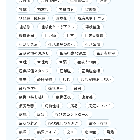
片頭痛
片頭痛発作
牛車腎気丸
牡蛎
牡蠣
物忘れ
物質依存
状態像
状態像・臨床像
玫瑰花
現疾患名＋PMS
理想像
理想化とこき下ろし
環境整備
環境要因
甘い物
甘草
甘麦大棗湯
生活リズム
生活環境の変化
生活習慣
生活習慣の見直し
生活行動記録法
生涯有病率
生理
生理痛
生薬
産後うつ病
産業保健スタッフ
産業医
産業医面接
異動
疏肝解鬱
疲れ
疲れが解消しない
疲れやすい
疲れ易い
疲労
疲労の持ち越し
疲労回復
疲労感
疲労改善
病前性格
病名
病気について
病識
症状
症状のコントロール
症状の経過
症状悪化のリスク
痛み・痺れ
痰湿
痰湿タイプ
瘀血
瘀血症
発熱