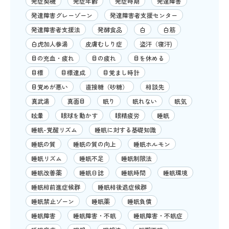
発症契機
発症年齢
発症時期
発達障害
発達障害グレーゾーン
発達障害者支援センター
発達障害者支援法
発酵食品
白
白筋
白虎加人参湯
皮膚むしり症
盗汗（寝汗)
目の充血・疲れ
目の疲れ
目を休める
目標
目標達成
目覚まし時計
目覚めが悪い
直接糖（砂糖）
相談先
真武湯
真面目
眠り
眠れない
眠気
眩暈
眼球を動かす
眼精疲労
睡眠
睡眠-覚醒リズム
睡眠に対する基礎知識
睡眠の質
睡眠の質の向上
睡眠ホルモン
睡眠リズム
睡眠不足
睡眠制限法
睡眠改善薬
睡眠日誌
睡眠時間
睡眠環境
睡眠相前進症候群
睡眠相後退症候群
睡眠禁止ゾーン
睡眠薬
睡眠負債
睡眠障害
睡眠障害・不眠
睡眠障害・不眠症