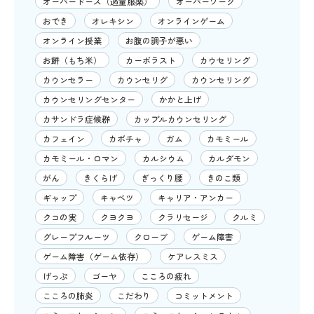
オーバードーズ（過量服薬）
オーバーワーク
おでき
オレキシン
オンラインゲーム
オンライン授業
お腹の調子が悪い
お餅（もち米）
カーボラスト
カウセリング
カウンセラー
カウンセリグ
カウンセリング
カウンセリングセンター
かかと上げ
カサンドラ症候群
カップルカウンセリング
カフェイン
カボチャ
ガム
カモミール
カモミール・ロマン
カルシウム
カルダモン
がん
きくらげ
ぎっくり腰
きのこ類
ギャップ
キャベツ
キャリア・アンカー
クコの実
クヨクヨ
クラリセージ
クルミ
グレープフルーツ
クローブ
ゲーム障害
ゲーム障害（ゲーム依存）
ケアレスミス
げっぷ
ゴーヤ
こころの疲れ
こころの肺炎
こだわり
コミットメント