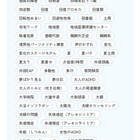
器質的障害
四物湯
四環系抗うつ薬
四逆散
回復
回復プロセス
回復期
回転性めまい
回避性性格
図書館
土用
在宅ワーク
地域差
地域産業保健センター
執着気質
基礎代謝
報酬欠乏症
報酬系
境界性パーソナリティ障害
声のかすれ
変化
変化のステージモデル
夏
夏バテ
夏土用
夏太り
夏痩せ
夕食後3時間
外感頭痛
外部EAP
多動性
多汗
夜間頻尿
夢ばかり見る
夢日記
大人のADHD
大人のニキビ（吹き出物）
大人の発達障害
大学病院
大建中湯
大柴胡湯
大腸
大豆イソフラボン
太陽光
夫婦カウンセリング
夫婦の問題
失体感症（アレキシソミア）
失感情症
失感情症（アレキシサイミア）
失眠（しつみん）
女性のADHD