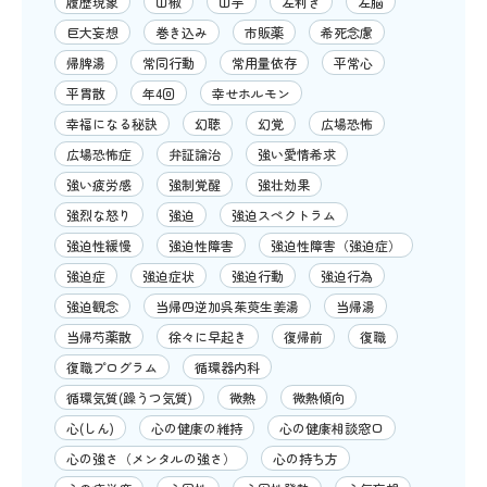
履歴現象
山椒
山芋
左利き
左脳
巨大妄想
巻き込み
市販薬
希死念慮
帰脾湯
常同行動
常用量依存
平常心
平胃散
年4回
幸せホルモン
幸福になる秘訣
幻聴
幻覚
広場恐怖
広場恐怖症
弁証論治
強い愛情希求
強い疲労感
強制覚醒
強壮効果
強烈な怒り
強迫
強迫スペクトラム
強迫性緩慢
強迫性障害
強迫性障害（強迫症）
強迫症
強迫症状
強迫行動
強迫行為
強迫観念
当帰四逆加呉茱萸生姜湯
当帰湯
当帰芍薬散
徐々に早起き
復帰前
復職
復職プログラム
循環器内科
循環気質(躁うつ気質)
微熱
微熱傾向
心(しん)
心の健康の維持
心の健康相談窓口
心の強さ（メンタルの強さ）
心の持ち方