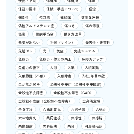
便秘・下痢
保健師
保健所
保湿
保証の要求
保険・手当について
信念
個別性
倦怠感
偏頭痛
健康な睡眠
偽性アルドステロン症
傷つき
傷の修復
傷暑
傷病手当金
働き方改革
元気が出ない
兆候（サイン）
先天性・後天性
先延ばし
光
免疫
免疫システム
免疫力
免疫力・体力の向上
免疫力アップ
免疫力の低下
入浴
入眠
入眠困難
入眠困難（不眠）
入眠障害
入社3年目の壁
全か無か思考
全般性不安症（全般性不安障害)
全般性不安障害
全般性不安障害（GAD）
全般戦不安症（全般性不安障害）
全身倦怠感
全身症状
八味地黄丸
六君子湯
六味丸
六味地黄丸
共同注視
共感性
共感脳
内傷頭痛
内科疾患
内耳
円形脱毛症