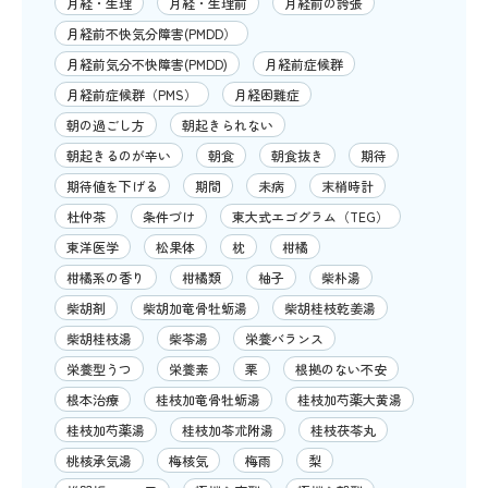
月経・生理
月経・生理前
月経前の誇張
月経前不快気分障害(PMDD）
月経前気分不快障害(PMDD)
月経前症候群
月経前症候群（PMS）
月経困難症
朝の過ごし方
朝起きられない
朝起きるのが辛い
朝食
朝食抜き
期待
期待値を下げる
期間
未病
末梢時計
杜仲茶
条件づけ
東大式エゴグラム（TEG）
東洋医学
松果体
枕
柑橘
柑橘系の香り
柑橘類
柚子
柴朴湯
柴胡剤
柴胡加竜骨牡蛎湯
柴胡桂枝乾姜湯
柴胡桂枝湯
柴苓湯
栄養バランス
栄養型うつ
栄養素
栗
根拠のない不安
根本治療
桂枝加竜骨牡蛎湯
桂枝加芍薬大黄湯
桂枝加芍薬湯
桂枝加苓朮附湯
桂枝茯苓丸
桃核承気湯
梅核気
梅雨
梨