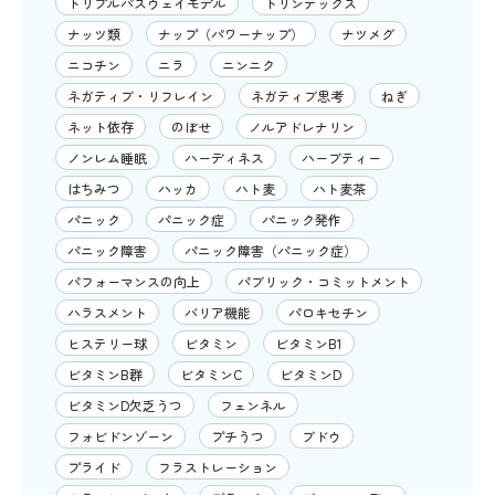
トリプルパスウェイモデル
トリンテックス
ナッツ類
ナップ（パワーナップ）
ナツメグ
ニコチン
ニラ
ニンニク
ネガティブ・リフレイン
ネガティブ思考
ねぎ
ネット依存
のぼせ
ノルアドレナリン
ノンレム睡眠
ハーディネス
ハーブティー
はちみつ
ハッカ
ハト麦
ハト麦茶
パニック
パニック症
パニック発作
パニック障害
パニック障害（パニック症）
パフォーマンスの向上
パブリック・コミットメント
ハラスメント
バリア機能
パロキセチン
ヒステリー球
ビタミン
ビタミンB1
ビタミンB群
ビタミンC
ビタミンD
ビタミンD欠乏うつ
フェンネル
フォビドンゾーン
プチうつ
ブドウ
プライド
フラストレーション