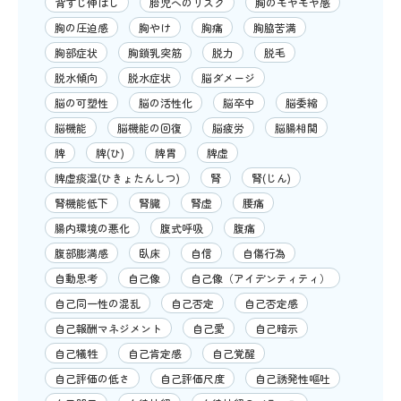
背すじ伸ばし
胎児へのリスク
胸のモヤモヤ感
胸の圧迫感
胸やけ
胸痛
胸脇苦満
胸部症状
胸鎖乳突筋
脱力
脱毛
脱水傾向
脱水症状
脳ダメージ
脳の可塑性
脳の活性化
脳卒中
脳委縮
脳機能
脳機能の回復
脳疲労
脳腸相関
脾
脾(ひ)
脾胃
脾虚
脾虚痰湿(ひきょたんしつ)
腎
腎(じん)
腎機能低下
腎臓
腎虚
腰痛
腸内環境の悪化
腹式呼吸
腹痛
腹部膨満感
臥床
自信
自傷行為
自動思考
自己像
自己像（アイデンティティ）
自己同一性の混乱
自己否定
自己否定感
自己報酬マネジメント
自己愛
自己暗示
自己犠牲
自己肯定感
自己覚醒
自己評価の低さ
自己評価尺度
自己誘発性嘔吐