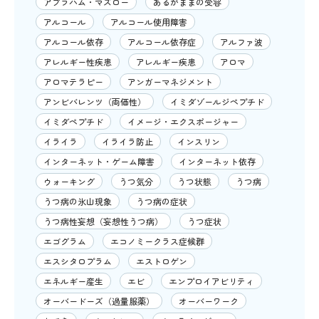
アブラハム・マズロー
あるがままの受容
アルコール
アルコール使用障害
アルコール依存
アルコール依存症
アルファ波
アレルギー性疾患
アレルギー疾患
アロマ
アロマテラピー
アンガーマネジメント
アンビバレンツ（両価性）
イミダゾールジペプチド
イミダペプチド
イメージ・エクスポージャー
イライラ
イライラ防止
インスリン
インターネット・ゲーム障害
インターネット依存
ウォーキング
うつ気分
うつ状態
うつ病
うつ病の氷山現象
うつ病の症状
うつ病性妄想（妄想性うつ病）
うつ症状
エゴグラム
エコノミークラス症候群
エスシタロプラム
エストロゲン
エネルギー産生
エビ
エンプロイアビリティ
オーバードーズ（過量服薬）
オーバーワーク