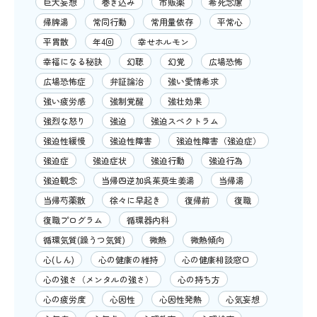
巨大妄想
巻き込み
市販薬
希死念慮
帰脾湯
常同行動
常用量依存
平常心
平胃散
年4回
幸せホルモン
幸福になる秘訣
幻聴
幻覚
広場恐怖
広場恐怖症
弁証論治
強い愛情希求
強い疲労感
強制覚醒
強壮効果
強烈な怒り
強迫
強迫スペクトラム
強迫性緩慢
強迫性障害
強迫性障害（強迫症）
強迫症
強迫症状
強迫行動
強迫行為
強迫観念
当帰四逆加呉茱萸生姜湯
当帰湯
当帰芍薬散
徐々に早起き
復帰前
復職
復職プログラム
循環器内科
循環気質(躁うつ気質)
微熱
微熱傾向
心(しん)
心の健康の維持
心の健康相談窓口
心の強さ（メンタルの強さ）
心の持ち方
心の疲労度
心因性
心因性発熱
心気妄想