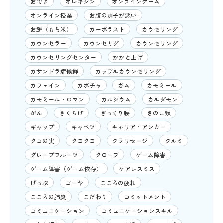
おでき
オレキシン
オンラインゲーム
オンライン授業
お腹の調子が悪い
お餅（もち米）
カーボラスト
カウセリング
カウンセラー
カウンセリグ
カウンセリング
カウンセリングセンター
かかと上げ
カサンドラ症候群
カップルカウンセリング
カフェイン
カボチャ
ガム
カモミール
カモミール・ロマン
カルシウム
カルダモン
がん
きくらげ
ぎっくり腰
きのこ類
ギャップ
キャベツ
キャリア・アンカー
クコの実
クヨクヨ
クラリセージ
クルミ
グレープフルーツ
クローブ
ゲーム障害
ゲーム障害（ゲーム依存）
ケアレスミス
げっぷ
ゴーヤ
こころの疲れ
こころの肺炎
こだわり
コミットメント
コミュニケーション
コミュニケーションスキル