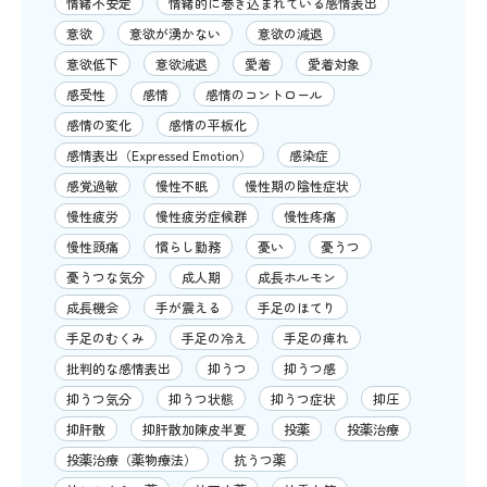
情緒不安定
情緒的に巻き込まれている感情表出
意欲
意欲が湧かない
意欲の減退
意欲低下
意欲減退
愛着
愛着対象
感受性
感情
感情のコントロール
感情の変化
感情の平板化
感情表出（Expressed Emotion）
感染症
感覚過敏
慢性不眠
慢性期の陰性症状
慢性疲労
慢性疲労症候群
慢性疼痛
慢性頭痛
慣らし勤務
憂い
憂うつ
憂うつな気分
成人期
成長ホルモン
成長機会
手が震える
手足のほてり
手足のむくみ
手足の冷え
手足の痺れ
批判的な感情表出
抑うつ
抑うつ感
抑うつ気分
抑うつ状態
抑うつ症状
抑圧
抑肝散
抑肝散加陳皮半夏
投薬
投薬治療
投薬治療（薬物療法）
抗うつ薬