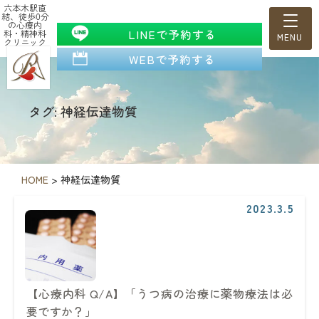
六本木駅直
結、徒歩0分
の心療内
LINEで予約する
科・精神科
クリニック
WEBで予約する
タグ: 神経伝達物質
HOME
>
神経伝達物質
2023.3.5
【心療内科 Q/A】「うつ病の治療に薬物療法は必
要ですか？」