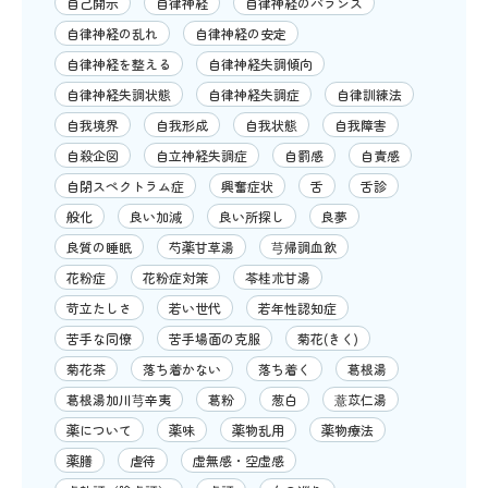
自己開示
自律神経
自律神経のバランス
自律神経の乱れ
自律神経の安定
自律神経を整える
自律神経失調傾向
自律神経失調状態
自律神経失調症
自律訓練法
自我境界
自我形成
自我状態
自我障害
自殺企図
自立神経失調症
自罰感
自責感
自閉スペクトラム症
興奮症状
舌
舌診
般化
良い加減
良い所探し
良夢
良質の睡眠
芍薬甘草湯
芎帰調血飲
花粉症
花粉症対策
苓桂朮甘湯
苛立たしさ
若い世代
若年性認知症
苦手な同僚
苦手場面の克服
菊花(きく)
菊花茶
落ち着かない
落ち着く
葛根湯
葛根湯加川芎辛夷
葛粉
葱白
薏苡仁湯
薬について
薬味
薬物乱用
薬物療法
薬膳
虐待
虚無感・空虚感