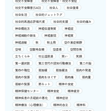
社交不安障害
社交不安障害・社交不安症
社交不安障害(SAD)
社会人
社会復帰
社会生活
社会的ジェットラグ
社会的再適応評価尺度
社会的支援
社会的痛み
神田橋処方
神経伝達物質
神経症
神経細胞の新生
神経衰弱
神経質
神経過敏
秋
秋土用
空の巣症候群
空咳
空腹時血糖
空虚感
空間恐怖
立ちくらみ
竹筎温胆湯
笑い
笑顔
第一選択肢
第三世代の認知行動療法
第二の脳
第四の職位
筋弛緩
筋弛緩法
筋肉の発達
筋肉の緊張
筋肉をほぐす
筋肉痛
筋肉量
筋郁の緊張
節ネット
精神の安定
精神保健センター
精神安定
精神疲労
精神疾患の月経前の悪化
精神症状
精神療法（心理療法）
精神的自立
精神科