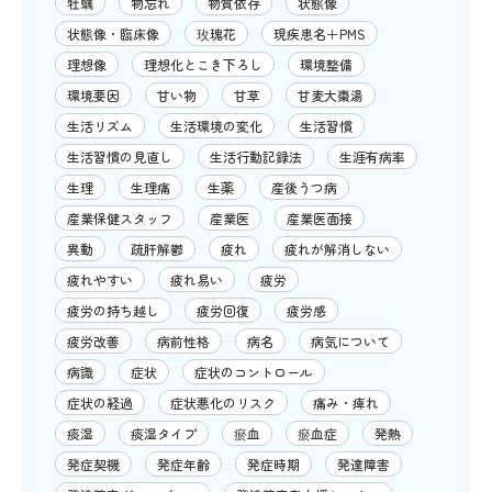
牡蠣
物忘れ
物質依存
状態像
状態像・臨床像
玫瑰花
現疾患名＋PMS
理想像
理想化とこき下ろし
環境整備
環境要因
甘い物
甘草
甘麦大棗湯
生活リズム
生活環境の変化
生活習慣
生活習慣の見直し
生活行動記録法
生涯有病率
生理
生理痛
生薬
産後うつ病
産業保健スタッフ
産業医
産業医面接
異動
疏肝解鬱
疲れ
疲れが解消しない
疲れやすい
疲れ易い
疲労
疲労の持ち越し
疲労回復
疲労感
疲労改善
病前性格
病名
病気について
病識
症状
症状のコントロール
症状の経過
症状悪化のリスク
痛み・痺れ
痰湿
痰湿タイプ
瘀血
瘀血症
発熱
発症契機
発症年齢
発症時期
発達障害