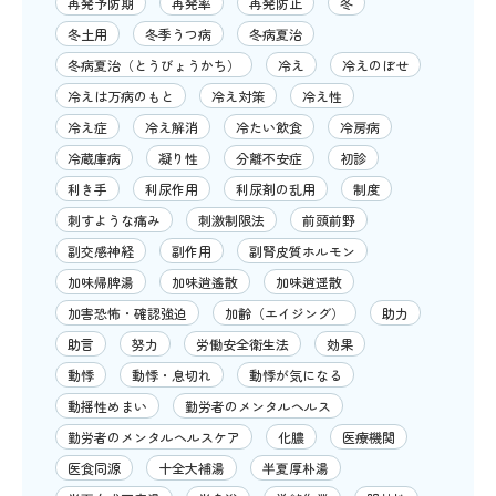
再発予防期
再発率
再発防止
冬
冬土用
冬季うつ病
冬病夏治
冬病夏治（とうびょうかち）
冷え
冷えのぼせ
冷えは万病のもと
冷え対策
冷え性
冷え症
冷え解消
冷たい飲食
冷房病
冷蔵庫病
凝り性
分離不安症
初診
利き手
利尿作用
利尿剤の乱用
制度
刺すような痛み
刺激制限法
前頭前野
副交感神経
副作用
副腎皮質ホルモン
加味帰脾湯
加味逍遙散
加味逍遥散
加害恐怖・確認強迫
加齢（エイジング）
助力
助言
努力
労働安全衛生法
効果
動悸
動悸・息切れ
動悸が気になる
動揺性めまい
勤労者のメンタルヘルス
勤労者のメンタルヘルスケア
化膿
医療機関
医食同源
十全大補湯
半夏厚朴湯