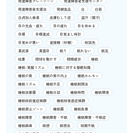
発達障害グレーゾーン
発達障害者支援センター
発達障害者支援法
発酵食品
白
白筋
白虎加人参湯
皮膚むしり症
盗汗（寝汗)
目の充血・疲れ
目の疲れ
目を休める
目標
目標達成
目覚まし時計
目覚めが悪い
直接糖（砂糖）
相談先
真武湯
真面目
眠り
眠れない
眠気
眩暈
眼球を動かす
眼精疲労
睡眠
睡眠-覚醒リズム
睡眠に対する基礎知識
睡眠の質
睡眠の質の向上
睡眠ホルモン
睡眠リズム
睡眠不足
睡眠制限法
睡眠改善薬
睡眠日誌
睡眠時間
睡眠環境
睡眠相前進症候群
睡眠相後退症候群
睡眠禁止ゾーン
睡眠薬
睡眠負債
睡眠障害
睡眠障害・不眠
睡眠障害・不眠症
睡眠麻痺
瞑想
瞑想法
短期不眠