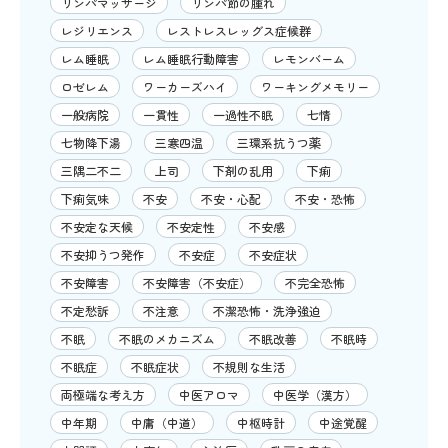
リンパマッサージ
リンパ節の腫れ
レジリエンス
レストレスレッグス症候群
レム睡眠
レム睡眠行動障害
レモンバーム
ロゼレム
ワーカーズハイ
ワーキングメモリー
一般病院
一貫性
一過性不眠
七情
七物降下湯
三寒四温
三環系抗うつ薬
三隅二不二
上司
下剤の乱用
下痢
下痢気味
不安
不安・心配
不安・恐怖
不安定な天候
不安定性
不安感
不安抑うつ発作
不安症
不安症状
不安障害
不安障害（不安症）
不完全恐怖
不定愁訴
不注意
不潔恐怖・洗浄強迫
不眠
不眠のメカニズム
不眠改善
不眠時
不眠症
不眠症状
不規則な生活
両極端な考え方
中医アロマ
中医学（漢方）
中年期
中庸（中道）
中枢時計
中途覚醒