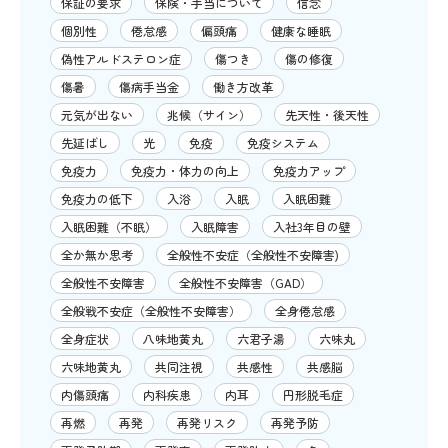
保証の要求
保険・手当について
信念
個別性
倦怠感
偏頭痛
健康な睡眠
偽性アルドステロン症
傷つき
傷の修復
傷暑
傷病手当金
働き方改革
元気が出ない
兆候（サイン）
先天性・後天性
先延ばし
光
免疫
免疫システム
免疫力
免疫力・体力の向上
免疫力アップ
免疫力の低下
入浴
入眠
入眠困難
入眠困難（不眠）
入眠障害
入社3年目の壁
全か無か思考
全般性不安症（全般性不安障害)
全般性不安障害
全般性不安障害（GAD）
全般戦不安症（全般性不安障害）
全身倦怠感
全身症状
八味地黄丸
六君子湯
六味丸
六味地黄丸
共同注視
共感性
共感脳
内傷頭痛
内科疾患
内耳
円形脱毛症
再燃
再発
再発リスク
再発予防