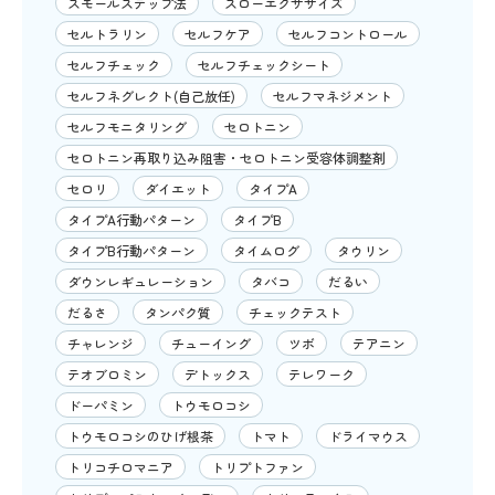
スモールステップ法
スローエクササイズ
セルトラリン
セルフケア
セルフコントロール
セルフチェック
セルフチェックシート
セルフネグレクト(自己放任)
セルフマネジメント
セルフモニタリング
セロトニン
セロトニン再取り込み阻害・セロトニン受容体調整剤
セロリ
ダイエット
タイプA
タイプA行動パターン
タイプB
タイプB行動パターン
タイムログ
タウリン
ダウンレギュレーション
タバコ
だるい
だるさ
タンパク質
チェックテスト
チャレンジ
チューイング
ツボ
テアニン
テオブロミン
デトックス
テレワーク
ドーパミン
トウモロコシ
トウモロコシのひげ根茶
トマト
ドライマウス
トリコチロマニア
トリプトファン