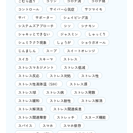
こむら返り
コリン
コロナ渦
コロナ禍
コントロール
サイバー心気症
サツマイモ
サバ
サポーター
シェイピング法
システムズアプローチ
シソ
シナモン
シャキッとできない
ジャスミン
しゃっくり
シュミラクラ現象
しょうが
ショウガオール
じんましん
スープ
スイートオレンジ
スイカ
スキーマ
ストレス
ストレスマネジメント
ストレス低減
ストレス反応
ストレス対処
ストレス性
ストレス性高体温（SIH）
ストレス源
ストレス球
ストレス病
ストレス発散
ストレス緩和
ストレス耐性
ストレス解消
ストレス解消法
ストレス関連疾患
ストレス関連障害
ストレッチ
スヌーズ機能
スパイス
スマホ
スマホ依存