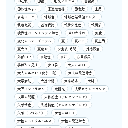
四逆散
回復
回復プロセス
回復期
回転性めまい
回避性性格
図書館
土用
在宅ワーク
地域差
地域産業保健センター
執着気質
基礎代謝
報酬欠乏症
報酬系
境界性パーソナリティ障害
声のかすれ
変化
変化のステージモデル
夏
夏バテ
夏土用
夏太り
夏痩せ
夕食後3時間
外感頭痛
外部EAP
多動性
多汗
夜間頻尿
夢ばかり見る
夢日記
大人のADHD
大人のニキビ（吹き出物）
大人の発達障害
大学病院
大建中湯
大柴胡湯
大腸
大豆イソフラボン
太陽光
夫婦カウンセリング
夫婦の問題
失体感症（アレキシソミア）
失感情症
失感情症（アレキシサイミア）
失眠（しつみん）
女性のADHD
女性のメンタルヘルス
女性の発達障害