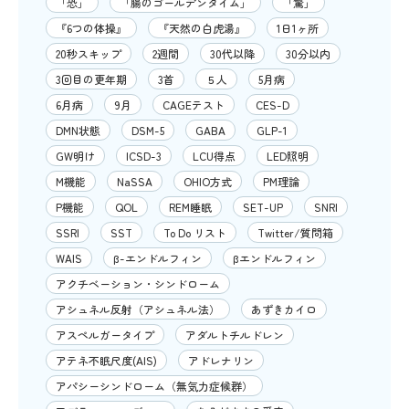
「恐」
「腸のゴールデンタイム」
「驚」
『6つの体操』
『天然の白虎湯』
1日1ヶ所
20秒スキップ
2週間
30代以降
30分以内
3回目の更年期
3首
５人
5月病
6月病
9月
CAGEテスト
CES-D
DMN状態
DSM-5
GABA
GLP-1
GW明け
ICSD-3
LCU得点
LED照明
M機能
NaSSA
OHIO方式
PM理論
P機能
QOL
REM睡眠
SET-UP
SNRI
SSRI
SST
To Do リスト
Twitter/質問箱
WAIS
β-エンドルフィン
βエンドルフィン
アクチベーション・シンドローム
アシュネル反射（アシュネル法）
あずきカイロ
アスペルガータイプ
アダルトチルドレン
アテネ不眠尺度(AIS)
アドレナリン
アパシーシンドローム（無気力症候群）