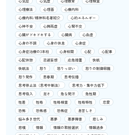
心気症
心気虚
心理教育
心理検査
心理療法
心理面
心療内科
心療内科/精神科名著紹介
心的エネルギー
心神不安
心脾両虚
心腎不交
心臓がドキドキする
心臓病
心血虚
心身の不調
心身の休息
心身症
心身症治療の3本柱
心身相関
心配
心配事
心配休憩
忌避妄想
応急措置
快眠
快眠法
怒り
怒りっぽい
怒りの制御困難
怒り発作
思春期
思考伝播
思考停止法（思考中断法）
思考力・集中力低下
思考吸入
怠さ
急な発汗
急性期
性差
性格
性格検査
性格特性
恋愛
恐怖
恐怖感
恐怖症
息苦しさ
悩み多き世代
悪夢
悪夢障害
悲しみ
悲嘆
情報
情報の取捨選択
情報過多