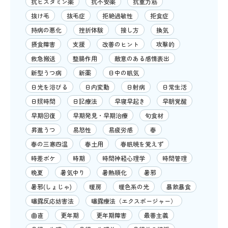
抗ヒスタミン薬
抗不安薬
抗重力筋
抜け毛
抜毛症
拒絶過敏性
拒食症
持病の悪化
挫折体験
接し方
換気
摂食障害
支援
改善のヒント
攻撃的
救急搬送
整腸作用
敵意のある感情表出
新型うつ病
新薬
日中の眠気
日光を浴びる
日内変動
日射病
日常生活
日照時間
日記療法
早寝早起き
早朝覚醒
早期回復
早期発見・早期治療
旬食材
昇進うつ
易怒性
易疲労感
春
春の三寒四温
春土用
春眠暁を覚えず
時差ボケ
時期
時間神経心理学
時間管理
晩夏
暑気中り
暑熱順化
暑邪
暑邪(しょじゃ)
暖房
暖色系の光
暴飲暴食
曝露反応妨害法
曝露療法（エクスポージャー）
曲直
更年期
更年期障害
最善主義