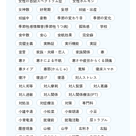
女性の自閉スペクトラム症
女性ホルモン
女神散
好発期
妄想
妊娠・出産
妊娠中
姿勢
季節の変わり目
季節の変化
季節性感情障害(季節性うつ病)
孤独感
学校
安中散
安心
安眠効果
完全癖
完璧主義
実熱証
実行機能
実証
宣言
家族・夫婦・恋人
家族関係
寒
寒さ
寒さによる不眠
寒さや疲労からくる頭痛
寒タイプ
寒邪(かんじゃ)
寛解
寝床スマホ
寝汗
寝逃げ
寝酒
対人ストレス
対人劣等
対人摩耗
対人緊張
対人葛藤
対人過敏
対人関係
対人関係療法(IPT)
対処法
対症療法
対策
専門科
小建中湯
小松菜
小柴胡湯
小豆
小青竜湯
就寝前
就職活動
尿トラブル
履歴現象
山椒
山芋
左利き
左脳