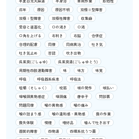
半夏白朮天麻湯
半身浴
単純作業
即効性
厄年
原因
原因不明
双極Ⅱ型障害
双極Ⅰ型障害
双極性障害
収集癖
受容と直面化
口の渇き
口渇
口角を上げる
右利き
右脳
合併症
合理的配慮
同僚
同病異治
吐き気
吐き気止め
否認
吹き出物
呉茱萸(ごしゅゆ)
呉茱萸湯(ごしゅゆとう)
周期性四肢運動障害
味
味方
味覚
呼吸
呼吸器系疾患
呼吸法
咀嚼（そしゃく）
咬筋
咳の発作
咳払い
咽喉頭異物感症
咽頭痛
唐辛子
問診票
問題同僚
喉の異物感
喉の痛み
喉の詰まり感
喉の違和感・異物感
喪の作業
喪失体験
喫煙
嗜好品
噛んで吐き出す
器質的障害
四物湯
四環系抗うつ薬