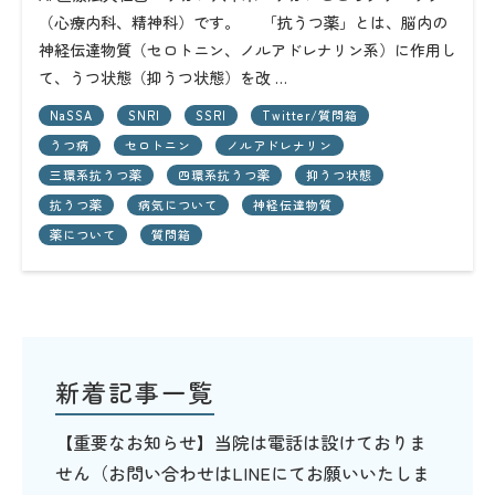
（心療内科、精神科）です。 「抗うつ薬」とは、脳内の
神経伝達物質（セロトニン、ノルアドレナリン系）に作用し
て、うつ状態（抑うつ状態）を改 …
NaSSA
SNRI
SSRI
Twitter/質問箱
うつ病
セロトニン
ノルアドレナリン
三環系抗うつ薬
四環系抗うつ薬
抑うつ状態
抗うつ薬
病気について
神経伝達物質
薬について
質問箱
新着記事一覧
【重要なお知らせ】当院は電話は設けておりま
せん（お問い合わせはLINEにてお願いいたしま