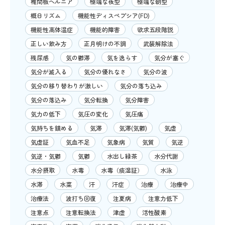
椎間板ヘルニア
極端な夜型
極端な朝型
概日リズム
機能性ディスペプシア(FD)
機能性高体温症
機能的障害
欲求五段階説
正しい飲み方
正月明けの不調
武装解除法
残尿感
気の鬱滞
気を逸らす
気分が塞ぐ
気分が滅入る
気分の優れなさ
気分の波
気分の移り替わりが激しい
気分の落ち込み
気分の落込み
気分転換
気分障害
気力の低下
気圧の変化
気圧痛
気持ちを鎮める
気滞
気滞(気鬱)
気虚
気虚証
気血不足
気象病
気質
気逆
気逆・気鬱
気鬱
水出し緑茶
水分代謝
水分摂取
水毒
水毒（痰湿証）
水泳
水滞
水菜
汗
汗症
治療
治療中
治療法
波打ち回復
注夏病
注意力低下
注意点
注意転換法
津虚
活性酸素