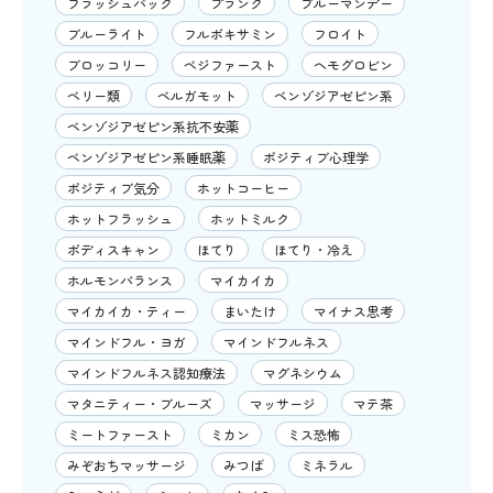
フラッシュバック
プランク
ブルーマンデー
ブルーライト
フルボキサミン
フロイト
ブロッコリー
ベジファースト
ヘモグロビン
ベリー類
ベルガモット
ベンゾジアゼピン系
ベンゾジアゼピン系抗不安薬
ベンゾジアゼピン系睡眠薬
ポジティブ心理学
ポジティブ気分
ホットコーヒー
ホットフラッシュ
ホットミルク
ボディスキャン
ほてり
ほてり・冷え
ホルモンバランス
マイカイカ
マイカイカ・ティー
まいたけ
マイナス思考
マインドフル・ヨガ
マインドフルネス
マインドフルネス認知療法
マグネシウム
マタニティー・ブルーズ
マッサージ
マテ茶
ミートファースト
ミカン
ミス恐怖
みぞおちマッサージ
みつば
ミネラル