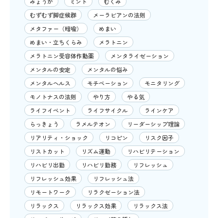
みょうが
ミント
むくみ
むずむず脚症候群
メーラビアンの法則
メタファー（暗喩）
めまい
めまい・立ちくらみ
メラトニン
メラトニン受容体作動薬
メンタライゼーション
メンタルの安定
メンタルの悩み
メンタルヘルス
モチベーション
モニタリング
モノトナスの法則
やり方
やる気
ライフイベント
ライフサイクル
ラインケア
らっきょう
ラメルテオン
リーダーシップ理論
リアリティ・ショック
リコピン
リスク因子
リストカット
リズム運動
リハビリテーション
リハビリ出勤
リハビリ勤務
リフレッシュ
リフレッシュ効果
リフレッシュ法
リモートワーク
リラクゼーション法
リラックス
リラックス効果
リラックス法