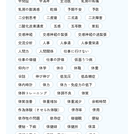
中間証
中高年
主治医
乳房の疼痛
乳房の膨満感
乾燥
予期不安
予防
二分割思考
二度寝
二朮湯
二次障害
二酸化炭素濃度
五感
五苓散
亜鉛
交感神経
交感神経の緊張
交感神経の過緊張
交流分析
人事
人参湯
人参養栄湯
人間力
人間関係
仕事に行けない
仕事の価値
仕事の評価
仮面うつ病
仰向け
休学
休日
休職
休養
会話
伸び伸び
低気圧
低血糖症
体内時計
体力
体力・免疫力の低下
体幹トレーニング
体調不良
体質
体質改善
体重増加
体重減少
余暇時間
作為体験（させられ体験）
併存率
併用
依存性の問題
依存症
価値観
便秘
便秘・下痢
保健師
保健所
保湿