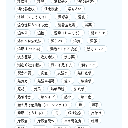
海産物
海藻
消化吸収
消化器内科
消化器症状
消化機能
涙もろい
涼燥（りょうそう）
深呼吸
混乱
混合性抑うつ不安症
清暑益気湯
減薬
温める
温性
温燥（おんそう）
湯たんぽ
湯たんぽ安眠法
湿(しつ)
湿気
湿邪
湿邪(しつじゃ)
漠然とした不安感
漢方チャイ
漢方医学
漢方療法
漢方薬
漸進的筋弛緩法
潤い不足不眠
潤すこと
災害不調
炎症
炭酸水
無価値感
無気力
無酸素運動
焦り
焦燥感
照明
熄風
熟眠困難
熟眠感
熟眠障害
熱タイプ
熱中
熱中症
燃え尽き症候群（バーンアウト）
燥
燥邪
燥邪（そうじゃ）
爪
爪は筋余
片付け
片頭痛
片頭痛発作
牛車腎気丸
牡蛎