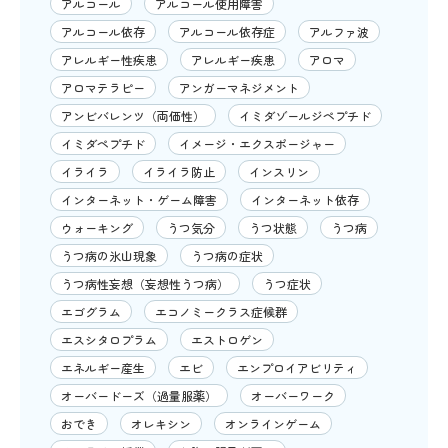
アルコール
アルコール使用障害
アルコール依存
アルコール依存症
アルファ波
アレルギー性疾患
アレルギー疾患
アロマ
アロマテラピー
アンガーマネジメント
アンビバレンツ（両価性）
イミダゾールジペプチド
イミダペプチド
イメージ・エクスポージャー
イライラ
イライラ防止
インスリン
インターネット・ゲーム障害
インターネット依存
ウォーキング
うつ気分
うつ状態
うつ病
うつ病の氷山現象
うつ病の症状
うつ病性妄想（妄想性うつ病）
うつ症状
エゴグラム
エコノミークラス症候群
エスシタロプラム
エストロゲン
エネルギー産生
エビ
エンプロイアビリティ
オーバードーズ（過量服薬）
オーバーワーク
おでき
オレキシン
オンラインゲーム