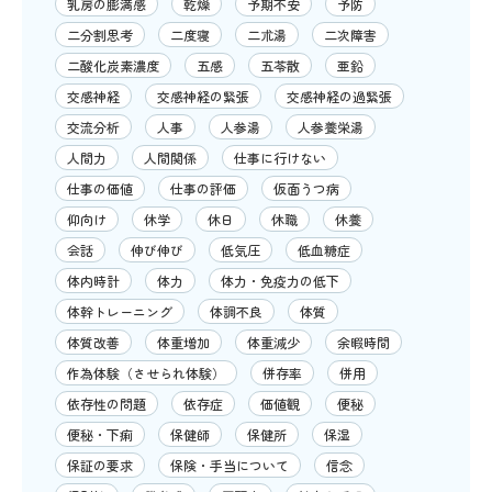
乳房の膨満感
乾燥
予期不安
予防
二分割思考
二度寝
二朮湯
二次障害
二酸化炭素濃度
五感
五苓散
亜鉛
交感神経
交感神経の緊張
交感神経の過緊張
交流分析
人事
人参湯
人参養栄湯
人間力
人間関係
仕事に行けない
仕事の価値
仕事の評価
仮面うつ病
仰向け
休学
休日
休職
休養
会話
伸び伸び
低気圧
低血糖症
体内時計
体力
体力・免疫力の低下
体幹トレーニング
体調不良
体質
体質改善
体重増加
体重減少
余暇時間
作為体験（させられ体験）
併存率
併用
依存性の問題
依存症
価値観
便秘
便秘・下痢
保健師
保健所
保湿
保証の要求
保険・手当について
信念