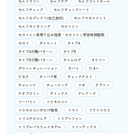
セルトラリン
セルフケア
セルフコントロール
セルフチェック
セルフチェックシート
セルフネグレクト(自己放任)
セルフマネジメント
セルフモニタリング
セロトニン
セロトニン再取り込み阻害・セロトニン受容体調整剤
セロリ
ダイエット
タイプA
タイプA行動パターン
タイプB
タイプB行動パターン
タイムログ
タウリン
ダウンレギュレーション
タバコ
だるい
だるさ
タンパク質
チェックテスト
チャレンジ
チューイング
ツボ
テアニン
テオブロミン
デトックス
テレワーク
ドーパミン
トウモロコシ
トウモロコシのひげ根茶
トマト
ドライマウス
トリコチロマニア
トリプトファン
トリプルパスウェイモデル
トリンテックス