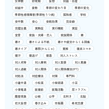
女神散
好発期
妄想
妊娠・出産
妊娠中
姿勢
季節の変わり目
季節の変化
季節性感情障害(季節性うつ病)
孤独感
学校
安中散
安心
安眠効果
完全癖
完璧主義
実熱証
実行機能
実証
宣言
家族・夫婦・恋人
家族関係
寒
寒さ
寒さによる不眠
寒さや疲労からくる頭痛
寒タイプ
寒邪(かんじゃ)
寛解
寝床スマホ
寝汗
寝逃げ
寝酒
対人ストレス
対人劣等
対人摩耗
対人緊張
対人葛藤
対人過敏
対人関係
対人関係療法(IPT)
対処法
対症療法
対策
専門科
小建中湯
小松菜
小柴胡湯
小豆
小青竜湯
就寝前
就職活動
尿トラブル
履歴現象
山椒
山芋
左利き
左脳
巨大妄想
巻き込み
市販薬
希死念慮