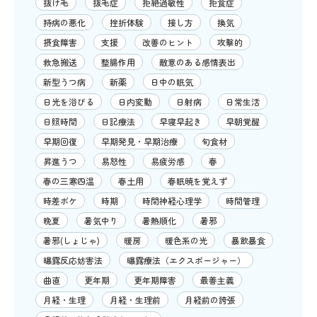
抜け毛
抜毛症
拒絶過敏性
拒食症
持病の悪化
挫折体験
接し方
換気
摂食障害
支援
改善のヒント
攻撃的
救急搬送
整腸作用
敵意のある感情表出
新型うつ病
新薬
日中の眠気
日光を浴びる
日内変動
日射病
日常生活
日照時間
日記療法
早寝早起き
早朝覚醒
早期回復
早期発見・早期治療
旬食材
昇進うつ
易怒性
易疲労感
春
春の三寒四温
春土用
春眠暁を覚えず
時差ボケ
時期
時間神経心理学
時間管理
晩夏
暑気中り
暑熱順化
暑邪
暑邪(しょじゃ)
暖房
暖色系の光
暴飲暴食
曝露反応妨害法
曝露療法（エクスポージャー）
曲直
更年期
更年期障害
最善主義
月経・生理
月経・生理前
月経前の誇張