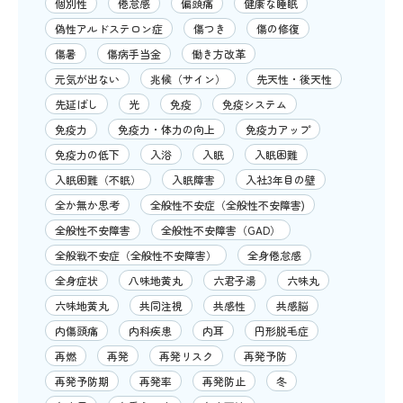
個別性
倦怠感
偏頭痛
健康な睡眠
偽性アルドステロン症
傷つき
傷の修復
傷暑
傷病手当金
働き方改革
元気が出ない
兆候（サイン）
先天性・後天性
先延ばし
光
免疫
免疫システム
免疫力
免疫力・体力の向上
免疫力アップ
免疫力の低下
入浴
入眠
入眠困難
入眠困難（不眠）
入眠障害
入社3年目の壁
全か無か思考
全般性不安症（全般性不安障害)
全般性不安障害
全般性不安障害（GAD）
全般戦不安症（全般性不安障害）
全身倦怠感
全身症状
八味地黄丸
六君子湯
六味丸
六味地黄丸
共同注視
共感性
共感脳
内傷頭痛
内科疾患
内耳
円形脱毛症
再燃
再発
再発リスク
再発予防
再発予防期
再発率
再発防止
冬