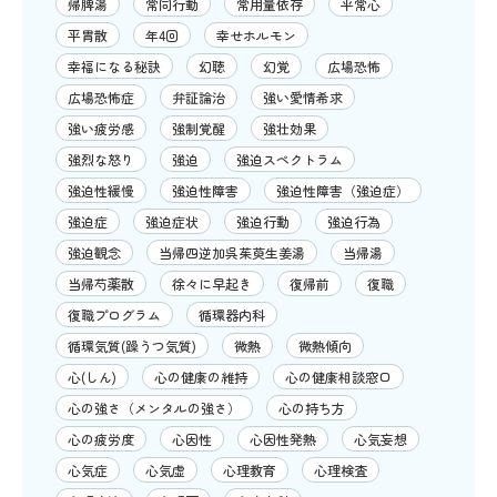
帰脾湯
常同行動
常用量依存
平常心
平胃散
年4回
幸せホルモン
幸福になる秘訣
幻聴
幻覚
広場恐怖
広場恐怖症
弁証論治
強い愛情希求
強い疲労感
強制覚醒
強壮効果
強烈な怒り
強迫
強迫スペクトラム
強迫性緩慢
強迫性障害
強迫性障害（強迫症）
強迫症
強迫症状
強迫行動
強迫行為
強迫観念
当帰四逆加呉茱萸生姜湯
当帰湯
当帰芍薬散
徐々に早起き
復帰前
復職
復職プログラム
循環器内科
循環気質(躁うつ気質)
微熱
微熱傾向
心(しん)
心の健康の維持
心の健康相談窓口
心の強さ（メンタルの強さ）
心の持ち方
心の疲労度
心因性
心因性発熱
心気妄想
心気症
心気虚
心理教育
心理検査