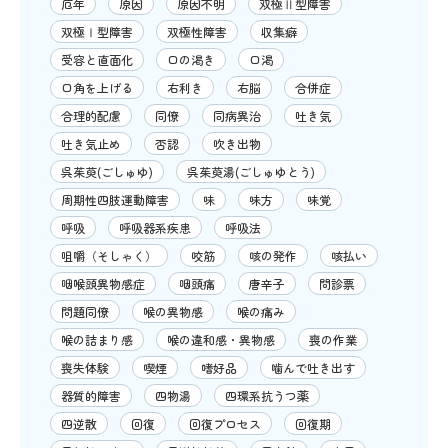
厄年
原因
原因不明
双極Ⅱ型障害
双極Ⅰ型障害
双極性障害
収集癖
受容と直面化
口の渇き
口渇
口角を上げる
右利き
右脳
合併症
合理的配慮
同僚
同病異治
吐き気
吐き気止め
否認
吹き出物
呉茱萸(ごしゅゆ)
呉茱萸湯(ごしゅゆとう)
周期性四肢運動障害
味
味方
味覚
呼吸
呼吸器系疾患
呼吸法
咀嚼（そしゃく）
咬筋
咳の発作
咳払い
咽喉頭異物感症
咽頭痛
唐辛子
問診票
問題同僚
喉の異物感
喉の痛み
喉の詰まり感
喉の違和感・異物感
喪の作業
喪失体験
喫煙
嗜好品
噛んで吐き出す
器質的障害
四物湯
四環系抗うつ薬
四逆散
回復
回復プロセス
回復期