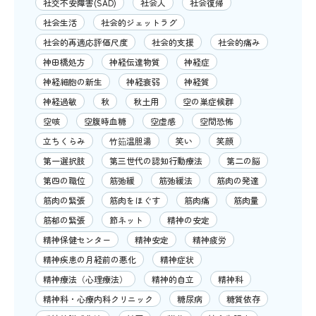
社交不安障害(SAD)
社会人
社会復帰
社会生活
社会的ジェットラグ
社会的再適応評価尺度
社会的支援
社会的痛み
神田橋処方
神経伝達物質
神経症
神経細胞の新生
神経衰弱
神経質
神経過敏
秋
秋土用
空の巣症候群
空咳
空腹時血糖
空虚感
空間恐怖
立ちくらみ
竹筎温胆湯
笑い
笑顔
第一選択肢
第三世代の認知行動療法
第二の脳
第四の職位
筋弛緩
筋弛緩法
筋肉の発達
筋肉の緊張
筋肉をほぐす
筋肉痛
筋肉量
筋郁の緊張
節ネット
精神の安定
精神保健センター
精神安定
精神疲労
精神疾患の月経前の悪化
精神症状
精神療法（心理療法）
精神的自立
精神科
精神科・心療内科クリニック
糖尿病
糖質依存