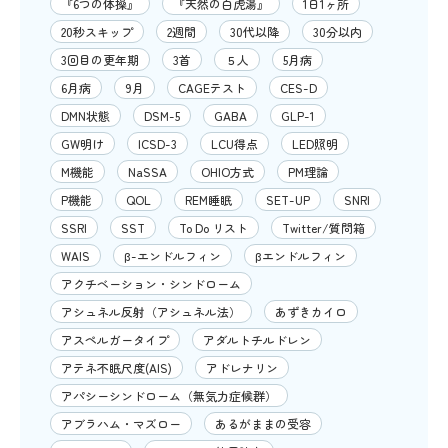
『6つの体操』
『天然の白虎湯』
1日1ヶ所
20秒スキップ
2週間
30代以降
30分以内
3回目の更年期
3首
５人
5月病
6月病
9月
CAGEテスト
CES-D
DMN状態
DSM-5
GABA
GLP-1
GW明け
ICSD-3
LCU得点
LED照明
M機能
NaSSA
OHIO方式
PM理論
P機能
QOL
REM睡眠
SET-UP
SNRI
SSRI
SST
To Do リスト
Twitter/質問箱
WAIS
β-エンドルフィン
βエンドルフィン
アクチベーション・シンドローム
アシュネル反射（アシュネル法）
あずきカイロ
アスペルガータイプ
アダルトチルドレン
アテネ不眠尺度(AIS)
アドレナリン
アパシーシンドローム（無気力症候群）
アブラハム・マズロー
あるがままの受容