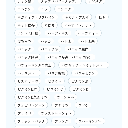
ナッツ類
ナップ（パワーナップ）
ナツメグ
ニコチン
ニラ
ニンニク
ネガティブ・リフレイン
ネガティブ思考
ねぎ
ネット依存
のぼせ
ノルアドレナリン
ノンレム睡眠
ハーディネス
ハーブティー
はちみつ
ハッカ
ハト麦
ハト麦茶
パニック
パニック症
パニック発作
パニック障害
パニック障害（パニック症）
パフォーマンスの向上
パブリック・コミットメント
ハラスメント
バリア機能
パロキセチン
ヒステリー球
ビタミン
ビタミンB1
ビタミンB群
ビタミンC
ビタミンD
ビタミンD欠乏うつ
フェンネル
フォビドンゾーン
プチうつ
ブドウ
プライド
フラストレーション
フラッシュバック
プランク
ブルーマンデー