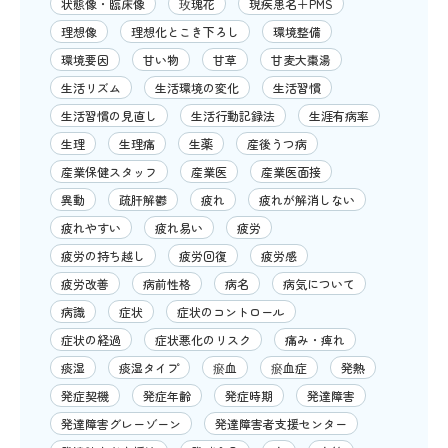
状態像・臨床像
玫瑰花
現疾患名＋PMS
理想像
理想化とこき下ろし
環境整備
環境要因
甘い物
甘草
甘麦大棗湯
生活リズム
生活環境の変化
生活習慣
生活習慣の見直し
生活行動記録法
生涯有病率
生理
生理痛
生薬
産後うつ病
産業保健スタッフ
産業医
産業医面接
異動
疏肝解鬱
疲れ
疲れが解消しない
疲れやすい
疲れ易い
疲労
疲労の持ち越し
疲労回復
疲労感
疲労改善
病前性格
病名
病気について
病識
症状
症状のコントロール
症状の経過
症状悪化のリスク
痛み・痺れ
痰湿
痰湿タイプ
瘀血
瘀血症
発熱
発症契機
発症年齢
発症時期
発達障害
発達障害グレーゾーン
発達障害者支援センター