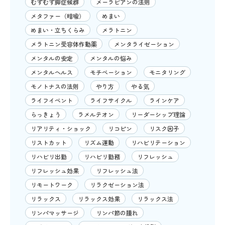
むずむず脚症候群
メーラビアンの法則
メタファー（暗喩）
めまい
めまい・立ちくらみ
メラトニン
メラトニン受容体作動薬
メンタライゼーション
メンタルの安定
メンタルの悩み
メンタルヘルス
モチベーション
モニタリング
モノトナスの法則
やり方
やる気
ライフイベント
ライフサイクル
ラインケア
らっきょう
ラメルテオン
リーダーシップ理論
リアリティ・ショック
リコピン
リスク因子
リストカット
リズム運動
リハビリテーション
リハビリ出勤
リハビリ勤務
リフレッシュ
リフレッシュ効果
リフレッシュ法
リモートワーク
リラクゼーション法
リラックス
リラックス効果
リラックス法
リンパマッサージ
リンパ節の腫れ