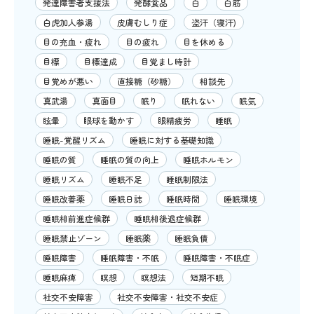
発達障害者支援法
発酵食品
白
白筋
白虎加人参湯
皮膚むしり症
盗汗（寝汗)
目の充血・疲れ
目の疲れ
目を休める
目標
目標達成
目覚まし時計
目覚めが悪い
直接糖（砂糖）
相談先
真武湯
真面目
眠り
眠れない
眠気
眩暈
眼球を動かす
眼精疲労
睡眠
睡眠-覚醒リズム
睡眠に対する基礎知識
睡眠の質
睡眠の質の向上
睡眠ホルモン
睡眠リズム
睡眠不足
睡眠制限法
睡眠改善薬
睡眠日誌
睡眠時間
睡眠環境
睡眠相前進症候群
睡眠相後退症候群
睡眠禁止ゾーン
睡眠薬
睡眠負債
睡眠障害
睡眠障害・不眠
睡眠障害・不眠症
睡眠麻痺
瞑想
瞑想法
短期不眠
社交不安障害
社交不安障害・社交不安症