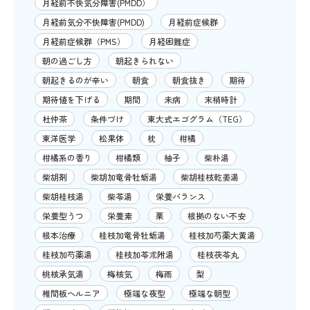
月経前不快気分障害(PMDD）
月経前気分不快障害(PMDD)
月経前症候群
月経前症候群（PMS）
月経困難症
朝の過ごし方
朝起きられない
朝起きるのが辛い
朝食
朝食抜き
期待
期待値を下げる
期間
未病
末梢時計
杜仲茶
条件づけ
東大式エゴグラム（TEG）
東洋医学
松果体
枕
柑橘
柑橘系の香り
柑橘類
柚子
柴朴湯
柴胡剤
柴胡加竜骨牡蛎湯
柴胡桂枝乾姜湯
柴胡桂枝湯
柴苓湯
栄養バランス
栄養型うつ
栄養素
栗
根拠のない不安
根本治療
桂枝加竜骨牡蛎湯
桂枝加芍薬大黄湯
桂枝加芍薬湯
桂枝加苓朮附湯
桂枝茯苓丸
桃核承気湯
梅核気
梅雨
梨
椎間板ヘルニア
極端な夜型
極端な朝型