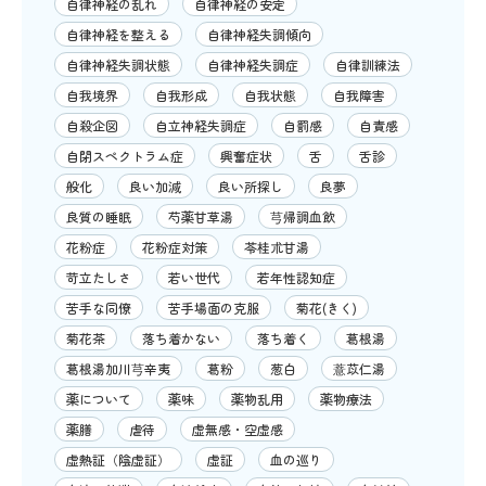
自律神経の乱れ
自律神経の安定
自律神経を整える
自律神経失調傾向
自律神経失調状態
自律神経失調症
自律訓練法
自我境界
自我形成
自我状態
自我障害
自殺企図
自立神経失調症
自罰感
自責感
自閉スペクトラム症
興奮症状
舌
舌診
般化
良い加減
良い所探し
良夢
良質の睡眠
芍薬甘草湯
芎帰調血飲
花粉症
花粉症対策
苓桂朮甘湯
苛立たしさ
若い世代
若年性認知症
苦手な同僚
苦手場面の克服
菊花(きく)
菊花茶
落ち着かない
落ち着く
葛根湯
葛根湯加川芎辛夷
葛粉
葱白
薏苡仁湯
薬について
薬味
薬物乱用
薬物療法
薬膳
虐待
虚無感・空虚感
虚熱証（陰虚証）
虚証
血の巡り