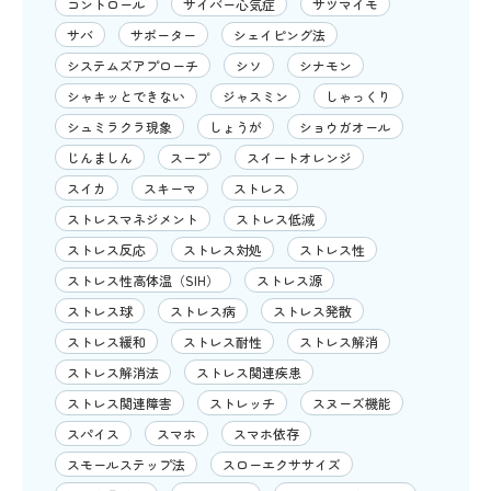
コントロール
サイバー心気症
サツマイモ
サバ
サポーター
シェイピング法
システムズアプローチ
シソ
シナモン
シャキッとできない
ジャスミン
しゃっくり
シュミラクラ現象
しょうが
ショウガオール
じんましん
スープ
スイートオレンジ
スイカ
スキーマ
ストレス
ストレスマネジメント
ストレス低減
ストレス反応
ストレス対処
ストレス性
ストレス性高体温（SIH）
ストレス源
ストレス球
ストレス病
ストレス発散
ストレス緩和
ストレス耐性
ストレス解消
ストレス解消法
ストレス関連疾患
ストレス関連障害
ストレッチ
スヌーズ機能
スパイス
スマホ
スマホ依存
スモールステップ法
スローエクササイズ