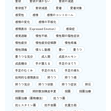
意欲
意欲が湧かない
意欲の減退
意欲低下
意欲減退
愛着
愛着対象
感受性
感情
感情のコントロール
感情の変化
感情の平板化
感情表出（Expressed Emotion）
感染症
感覚過敏
慢性不眠
慢性期の陰性症状
慢性疲労
慢性疲労症候群
慢性疼痛
慢性頭痛
慣らし勤務
憂い
憂うつ
憂うつな気分
成人期
成長ホルモン
成長機会
手が震える
手足のほてり
手足のむくみ
手足の冷え
手足の痺れ
批判的な感情表出
抑うつ
抑うつ感
抑うつ気分
抑うつ状態
抑うつ症状
抑圧
抑肝散
抑肝散加陳皮半夏
投薬
投薬治療
投薬治療（薬物療法）
抗うつ薬
抗ヒスタミン薬
抗不安薬
抗重力筋