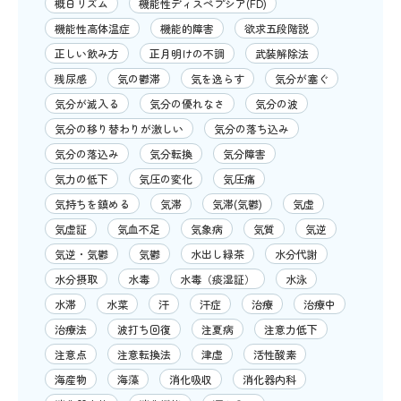
概日リズム
機能性ディスペプシア(FD)
機能性高体温症
機能的障害
欲求五段階説
正しい飲み方
正月明けの不調
武装解除法
残尿感
気の鬱滞
気を逸らす
気分が塞ぐ
気分が滅入る
気分の優れなさ
気分の波
気分の移り替わりが激しい
気分の落ち込み
気分の落込み
気分転換
気分障害
気力の低下
気圧の変化
気圧痛
気持ちを鎮める
気滞
気滞(気鬱)
気虚
気虚証
気血不足
気象病
気質
気逆
気逆・気鬱
気鬱
水出し緑茶
水分代謝
水分摂取
水毒
水毒（痰湿証）
水泳
水滞
水菜
汗
汗症
治療
治療中
治療法
波打ち回復
注夏病
注意力低下
注意点
注意転換法
津虚
活性酸素
海産物
海藻
消化吸収
消化器内科