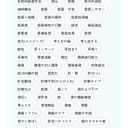
系統的脱感作法
納豆
紫蘇
統合失調症
維持療法
緊張
緊張・不安
緊張しやすい
緊張と弛緩
緊張の緩和
緊張性頭痛
緊張感
緊張病性の行動
緑茶
縁起強迫
罪悪感
罪業妄想
美肌効果
習慣
老化(エイジング)
考え方の癖
考え過ぎる
耐性
耳マッサージ
耳詰まり
耳鳴り
耳鼻科
聴覚過敏
職位
職務遂行能力
職場
職場の対人関係
職場復帰
肉体疲労
肌は内臓の鏡
肌荒れ
肝・腎
肝(かん)
肝気鬱結
肝脾不和(かんぴふわ)
肝鬱タイプ
肝鬱化火
肥満
肩こり
肩の上げ下げ
肩回し
肩甲骨
肺
胃の機能障害
胃もたれ
胃実熱証
胃痛
胃腸
胃腸トラブル
胃腸のケア
胃腸の不調
背すじ伸ばし
胎児へのリスク
胸のモヤモヤ感