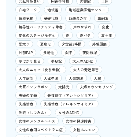
回転性めまい
回避性性格
図書館
土用
在宅ワーク
地域差
地域産業保健センター
執着気質
基礎代謝
報酬欠乏症
報酬系
境界性パーソナリティ障害
声のかすれ
変化
変化のステージモデル
夏
夏バテ
夏土用
夏太り
夏痩せ
夕食後3時間
外感頭痛
外部EAP
多動性
多汗
夜間頻尿
夢ばかり見る
夢日記
大人のADHD
大人のニキビ（吹き出物）
大人の発達障害
大学病院
大建中湯
大柴胡湯
大腸
大豆イソフラボン
太陽光
夫婦カウンセリング
夫婦の問題
失体感症（アレキシソミア）
失感情症
失感情症（アレキシサイミア）
失眠（しつみん）
女性のADHD
女性のメンタルヘルス
女性の発達障害
女性の自閉スペクトラム症
女性ホルモン