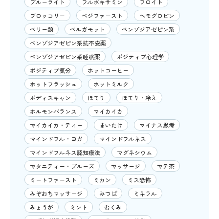
ブルーライト
フルボキサミン
フロイト
ブロッコリー
ベジファースト
ヘモグロビン
ベリー類
ベルガモット
ベンゾジアゼピン系
ベンゾジアゼピン系抗不安薬
ベンゾジアゼピン系睡眠薬
ポジティブ心理学
ポジティブ気分
ホットコーヒー
ホットフラッシュ
ホットミルク
ボディスキャン
ほてり
ほてり・冷え
ホルモンバランス
マイカイカ
マイカイカ・ティー
まいたけ
マイナス思考
マインドフル・ヨガ
マインドフルネス
マインドフルネス認知療法
マグネシウム
マタニティー・ブルーズ
マッサージ
マテ茶
ミートファースト
ミカン
ミス恐怖
みぞおちマッサージ
みつば
ミネラル
みょうが
ミント
むくみ