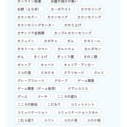
オンライン授業
お腹の調子が悪い
お餅（もち米）
カーボラスト
カウセリング
カウンセラー
カウンセリグ
カウンセリング
カウンセリングセンター
かかと上げ
カサンドラ症候群
カップルカウンセリング
カフェイン
カボチャ
ガム
カモミール
カモミール・ロマン
カルシウム
カルダモン
がん
きくらげ
ぎっくり腰
きのこ類
ギャップ
キャベツ
キャリア・アンカー
クコの実
クヨクヨ
クラリセージ
クルミ
グレープフルーツ
クローブ
ゲーム障害
ゲーム障害（ゲーム依存）
ケアレスミス
げっぷ
ゴーヤ
こころの疲れ
こころの肺炎
こだわり
コミットメント
コミュニケーション
コミュニケーションスキル
こむら返り
コリン
コロナ渦
コロナ禍