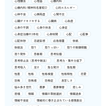
心理療法
心理面
心療内科
心療内科/精神科名著紹介
心的エネルギー
心神不安
心脾両虚
心腎不交
心臓がドキドキする
心臓病
心血虚
心身の不調
心身の休息
心身症
心身症治療の3本柱
心身相関
心配
心配事
心配休憩
忌避妄想
応急措置
快眠
快眠法
怒り
怒りっぽい
怒りの制御困難
怒り発作
思春期
思考伝播
思考停止法（思考中断法）
思考力・集中力低下
思考吸入
怠さ
急な発汗
急性期
性差
性格
性格検査
性格特性
恋愛
恐怖
恐怖感
恐怖症
息苦しさ
悩み多き世代
悪夢
悪夢障害
悲しみ
悲嘆
情報
情報の取捨選択
情報過多
情緒不安定
情緒的に巻き込まれている感情表出