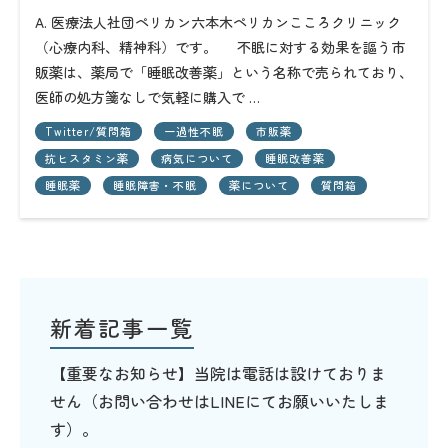
A. 医療法人社団ペリカン六本木ペリカンこころクリニック
（心療内科、精神科）です。 不眠に対する効果を謳う市
販薬は、薬局で「睡眠改善薬」という名称で売られており、
医師の処方箋なしで気軽に購入で …
Twitter/質問箱
一過性不眠
市販薬
抗ヒスタミン薬
病気について
睡眠改善薬
睡眠薬
睡眠障害・不眠
薬について
質問箱
新着記事一覧
【重要なお知らせ】当院は電話は設けておりま
せん（お問い合わせはLINEにてお願いいたしま
す）。