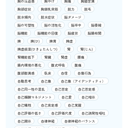
胸の圧迫感
胸やけ
胸痛
胸脇苦満
胸部症状
胸鎖乳突筋
脱力
脱毛
脱水傾向
脱水症状
脳ダメージ
脳の可塑性
脳の活性化
脳卒中
脳委縮
脳機能
脳機能の回復
脳疲労
脳腸相関
脾
脾(ひ)
脾胃
脾虚
脾虚痰湿(ひきょたんしつ)
腎
腎(じん)
腎機能低下
腎臓
腎虚
腰痛
腸内環境の悪化
腹式呼吸
腹痛
腹部膨満感
臥床
自信
自傷行為
自動思考
自己像
自己像（アイデンティティ）
自己同一性の混乱
自己否定
自己否定感
自己報酬マネジメント
自己愛
自己暗示
自己犠牲
自己肯定感
自己覚醒
自己評価の低さ
自己評価尺度
自己誘発性嘔吐
自己開示
自律神経
自律神経のバランス