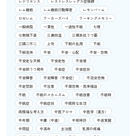
レジリエンス
レストレスレッグス症候群
レム睡眠
レム睡眠行動障害
レモンバーム
ロゼレム
ワーカーズハイ
ワーキングメモリー
一般病院
一貫性
一過性不眠
七情
七物降下湯
三寒四温
三環系抗うつ薬
三隅二不二
上司
下剤の乱用
下痢
下痢気味
不安
不安・心配
不安・恐怖
不安定な天候
不安定性
不安感
不安抑うつ発作
不安症
不安症状
不安障害
不安障害（不安症）
不完全恐怖
不定愁訴
不注意
不潔恐怖・洗浄強迫
不眠
不眠のメカニズム
不眠改善
不眠時
不眠症
不眠症状
不規則な生活
両極端な考え方
中医アロマ
中医学（漢方）
中年期
中庸（中道）
中枢時計
中途覚醒
中間証
中高年
主治医
乳房の疼痛