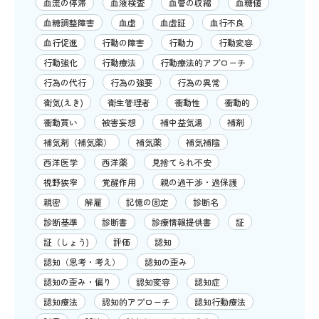
血流の停滞
血液検査
血管の収縮
血糖値
血糖調整障害
血虚
血虚証
血行不良
血行促進
行動の障害
行動力
行動変容
行動強化
行動療法
行動療法的アプローチ
行為の代行
行為の強要
行為の異常
衛気(えき)
衛生管理者
衝動性
衝動的
衝動買い
被害妄想
補中益気湯
補剤
補気剤（補気薬）
補気薬
補気補陰
西洋医学
西洋薬
見捨てられ不安
視野狭窄
覚醒作用
親の過干渉・過保護
親密
解雇
記憶の固定
診断名
診断基準
診断書
診療情報提供書
証
証（しょう)
評価
認知
認知（思考・考え）
認知の歪み
認知の歪み・偏り
認知変容
認知症
認知療法
認知的アプローチ
認知行動療法