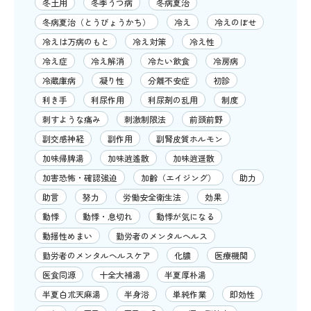
冬土用
冬季うつ病
冬病夏治
冬病夏治（とうびょうかち）
冷え
冷えのぼせ
冷えは万病のもと
冷え対策
冷え性
冷え症
冷え解消
冷たい飲食
冷房病
冷蔵庫病
凝り性
分離不安症
初診
利き手
利尿作用
利尿剤の乱用
制度
刺すような痛み
刺激制限法
前頭前野
副交感神経
副作用
副腎皮質ホルモン
加味帰脾湯
加味逍遙散
加味逍遥散
加害恐怖・確認強迫
加齢（エイジング）
助力
助言
努力
労働安全衛生法
効果
動悸
動悸・息切れ
動悸が気になる
動揺性めまい
勤労者のメンタルヘルス
勤労者のメンタルヘルスケア
化膿
医療機関
医食同源
十全大補湯
半夏厚朴湯
半夏白朮天麻湯
半身浴
単純作業
即効性