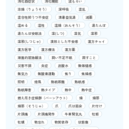
消化器症状
消化機能
涙もろい
涼燥（りょうそう）
深呼吸
混乱
混合性抑うつ不安症
清暑益気湯
減薬
温める
温性
温燥（おんそう）
湯たんぽ
湯たんぽ安眠法
湿(しつ)
湿気
湿邪
湿邪(しつじゃ)
漠然とした不安感
漢方チャイ
漢方医学
漢方療法
漢方薬
漸進的筋弛緩法
潤い不足不眠
潤すこと
災害不調
炎症
炭酸水
無価値感
無気力
無酸素運動
焦り
焦燥感
照明
熄風
熟眠困難
熟眠感
熟眠障害
熱タイプ
熱中
熱中症
燃え尽き症候群（バーンアウト）
燥
燥邪
燥邪（そうじゃ）
爪
爪は筋余
片付け
片頭痛
片頭痛発作
牛車腎気丸
牡蛎
牡蠣
物忘れ
物質依存
状態像