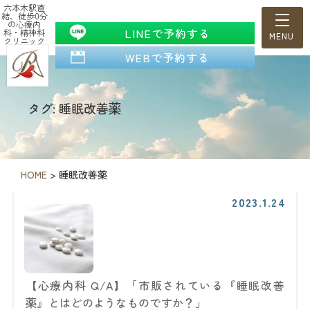
六本木駅直
結、徒歩0分
の心療内
LINEで予約する
科・精神科
クリニック
WEBで予約する
タグ: 睡眠改善薬
HOME
>
睡眠改善薬
2023.1.24
【心療内科 Q/A】「市販されている『睡眠改善
薬』とはどのようなものですか？」