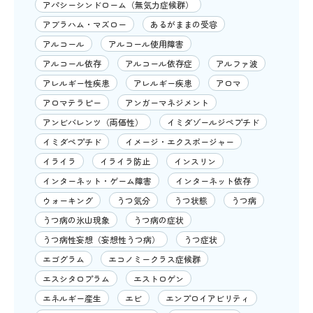
アパシーシンドローム（無気力症候群）
アブラハム・マズロー
あるがままの受容
アルコール
アルコール使用障害
アルコール依存
アルコール依存症
アルファ波
アレルギー性疾患
アレルギー疾患
アロマ
アロマテラピー
アンガーマネジメント
アンビバレンツ（両価性）
イミダゾールジペプチド
イミダペプチド
イメージ・エクスポージャー
イライラ
イライラ防止
インスリン
インターネット・ゲーム障害
インターネット依存
ウォーキング
うつ気分
うつ状態
うつ病
うつ病の氷山現象
うつ病の症状
うつ病性妄想（妄想性うつ病）
うつ症状
エゴグラム
エコノミークラス症候群
エスシタロプラム
エストロゲン
エネルギー産生
エビ
エンプロイアビリティ