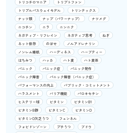
トリコチロマニア
トリプトファン
トリプルパスウェイモデル
トリンテックス
ナッツ類
ナップ（パワーナップ）
ナツメグ
ニコチン
ニラ
ニンニク
ネガティブ・リフレイン
ネガティブ思考
ねぎ
ネット依存
のぼせ
ノルアドレナリン
ノンレム睡眠
ハーディネス
ハーブティー
はちみつ
ハッカ
ハト麦
ハト麦茶
パニック
パニック症
パニック発作
パニック障害
パニック障害（パニック症）
パフォーマンスの向上
パブリック・コミットメント
ハラスメント
バリア機能
パロキセチン
ヒステリー球
ビタミン
ビタミンB1
ビタミンB群
ビタミンC
ビタミンD
ビタミンD欠乏うつ
フェンネル
フォビドンゾーン
プチうつ
ブドウ