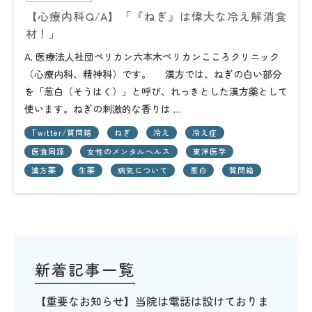
【心療内科Q/A】「『ねぎ』は偉大な冷え解消食
材！」
A. 医療法人社団ペリカン六本木ペリカンこころクリニック
（心療内科、精神科）です。 漢方では、ねぎの白い部分
を「葱白（そうはく）」と呼び、れっきとした漢方薬として
使います。ねぎの刺激的な香りは …
Twitter/質問箱
ねぎ
冷え
冷え症
医食同源
女性のメンタルヘルス
東洋医学
漢方薬
生薬
病気について
葱白
質問箱
新着記事一覧
【重要なお知らせ】当院は電話は設けておりま