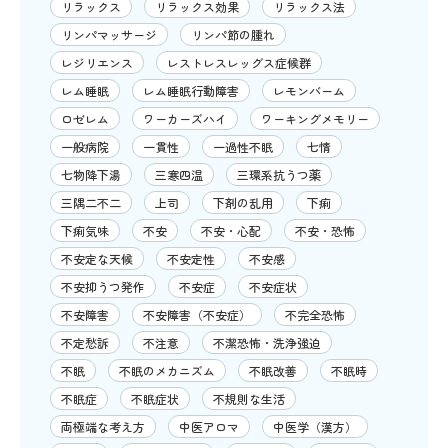
リラックス
リラックス効果
リラックス法
リンパマッサージ
リンパ節の腫れ
レジリエンス
レストレスレッグス症候群
レム睡眠
レム睡眠行動障害
レモンバーム
ロゼレム
ワーカーズハイ
ワーキングメモリー
一般病院
一貫性
一過性不眠
七情
七物降下湯
三寒四温
三環系抗うつ薬
三隅二不二
上司
下剤の乱用
下痢
下痢気味
不安
不安・心配
不安・恐怖
不安定な天候
不安定性
不安感
不安抑うつ発作
不安症
不安症状
不安障害
不安障害（不安症）
不完全恐怖
不定愁訴
不注意
不潔恐怖・洗浄強迫
不眠
不眠のメカニズム
不眠改善
不眠時
不眠症
不眠症状
不規則な生活
両極端な考え方
中医アロマ
中医学（漢方）