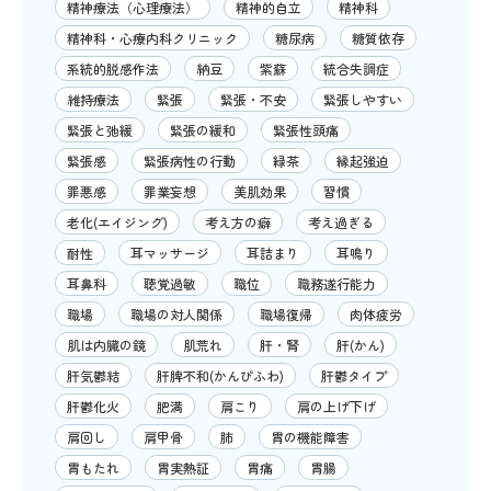
精神療法（心理療法）
精神的自立
精神科
精神科・心療内科クリニック
糖尿病
糖質依存
系統的脱感作法
納豆
紫蘇
統合失調症
維持療法
緊張
緊張・不安
緊張しやすい
緊張と弛緩
緊張の緩和
緊張性頭痛
緊張感
緊張病性の行動
緑茶
縁起強迫
罪悪感
罪業妄想
美肌効果
習慣
老化(エイジング)
考え方の癖
考え過ぎる
耐性
耳マッサージ
耳詰まり
耳鳴り
耳鼻科
聴覚過敏
職位
職務遂行能力
職場
職場の対人関係
職場復帰
肉体疲労
肌は内臓の鏡
肌荒れ
肝・腎
肝(かん)
肝気鬱結
肝脾不和(かんぴふわ)
肝鬱タイプ
肝鬱化火
肥満
肩こり
肩の上げ下げ
肩回し
肩甲骨
肺
胃の機能障害
胃もたれ
胃実熱証
胃痛
胃腸