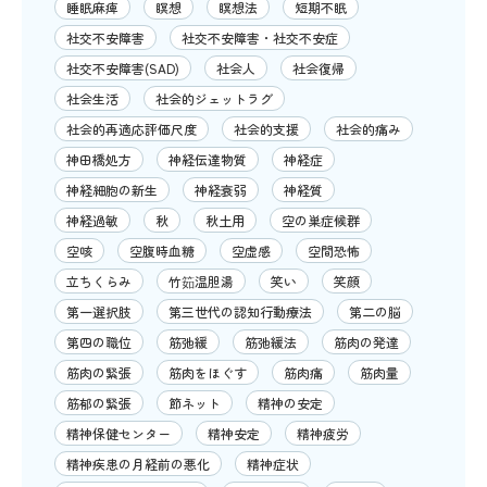
睡眠麻痺
瞑想
瞑想法
短期不眠
社交不安障害
社交不安障害・社交不安症
社交不安障害(SAD)
社会人
社会復帰
社会生活
社会的ジェットラグ
社会的再適応評価尺度
社会的支援
社会的痛み
神田橋処方
神経伝達物質
神経症
神経細胞の新生
神経衰弱
神経質
神経過敏
秋
秋土用
空の巣症候群
空咳
空腹時血糖
空虚感
空間恐怖
立ちくらみ
竹筎温胆湯
笑い
笑顔
第一選択肢
第三世代の認知行動療法
第二の脳
第四の職位
筋弛緩
筋弛緩法
筋肉の発達
筋肉の緊張
筋肉をほぐす
筋肉痛
筋肉量
筋郁の緊張
節ネット
精神の安定
精神保健センター
精神安定
精神疲労
精神疾患の月経前の悪化
精神症状