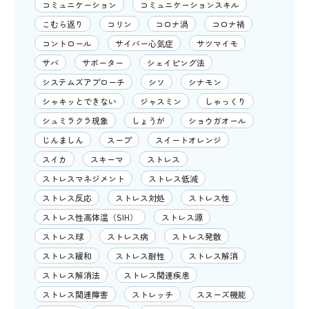
コミュニケーション
コミュニケーションスキル
こむら返り
コリン
コロナ渦
コロナ禍
コントロール
サイバー心気症
サツマイモ
サバ
サポーター
シェイピング法
システムズアプローチ
シソ
シナモン
シャキッとできない
ジャスミン
しゃっくり
シュミラクラ現象
しょうが
ショウガオール
じんましん
スープ
スイートオレンジ
スイカ
スキーマ
ストレス
ストレスマネジメント
ストレス低減
ストレス反応
ストレス対処
ストレス性
ストレス性高体温（SIH）
ストレス源
ストレス球
ストレス病
ストレス発散
ストレス緩和
ストレス耐性
ストレス解消
ストレス解消法
ストレス関連疾患
ストレス関連障害
ストレッチ
スヌーズ機能