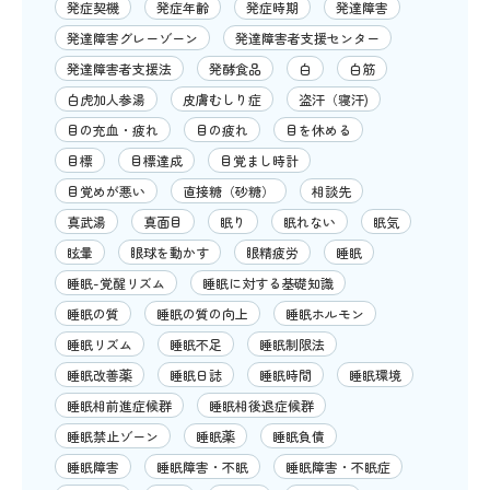
発症契機
発症年齢
発症時期
発達障害
発達障害グレーゾーン
発達障害者支援センター
発達障害者支援法
発酵食品
白
白筋
白虎加人参湯
皮膚むしり症
盗汗（寝汗)
目の充血・疲れ
目の疲れ
目を休める
目標
目標達成
目覚まし時計
目覚めが悪い
直接糖（砂糖）
相談先
真武湯
真面目
眠り
眠れない
眠気
眩暈
眼球を動かす
眼精疲労
睡眠
睡眠-覚醒リズム
睡眠に対する基礎知識
睡眠の質
睡眠の質の向上
睡眠ホルモン
睡眠リズム
睡眠不足
睡眠制限法
睡眠改善薬
睡眠日誌
睡眠時間
睡眠環境
睡眠相前進症候群
睡眠相後退症候群
睡眠禁止ゾーン
睡眠薬
睡眠負債
睡眠障害
睡眠障害・不眠
睡眠障害・不眠症