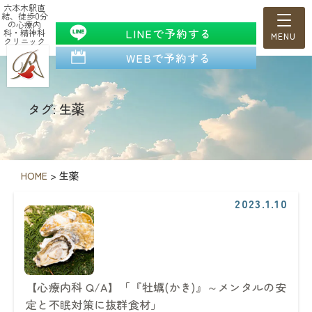
六本木駅直
結、徒歩0分
の心療内
LINEで予約する
科・精神科
クリニック
WEBで予約する
タグ: 生薬
HOME
>
生薬
2023.1.10
【心療内科 Q/A】「『牡蠣(かき)』～メンタルの安
定と不眠対策に抜群食材」