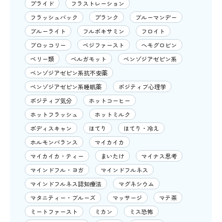
プライド
フラストレーション
フラッシュバック
プランク
ブルーマンデー
ブルーライト
フルボキサミン
フロイト
ブロッコリー
ベジファースト
ヘモグロビン
ベリー類
ベルガモット
ベンゾジアゼピン系
ベンゾジアゼピン系抗不安薬
ベンゾジアゼピン系睡眠薬
ポジティブ心理学
ポジティブ気分
ホットコーヒー
ホットフラッシュ
ホットミルク
ボディスキャン
ほてり
ほてり・冷え
ホルモンバランス
マイカイカ
マイカイカ・ティー
まいたけ
マイナス思考
マインドフル・ヨガ
マインドフルネス
マインドフルネス認知療法
マグネシウム
マタニティー・ブルーズ
マッサージ
マテ茶
ミートファースト
ミカン
ミス恐怖