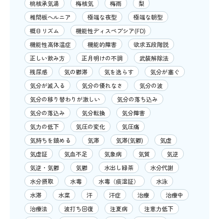
桃核承気湯
梅核気
梅雨
梨
椎間板ヘルニア
極端な夜型
極端な朝型
概日リズム
機能性ディスペプシア(FD)
機能性高体温症
機能的障害
欲求五段階説
正しい飲み方
正月明けの不調
武装解除法
残尿感
気の鬱滞
気を逸らす
気分が塞ぐ
気分が滅入る
気分の優れなさ
気分の波
気分の移り替わりが激しい
気分の落ち込み
気分の落込み
気分転換
気分障害
気力の低下
気圧の変化
気圧痛
気持ちを鎮める
気滞
気滞(気鬱)
気虚
気虚証
気血不足
気象病
気質
気逆
気逆・気鬱
気鬱
水出し緑茶
水分代謝
水分摂取
水毒
水毒（痰湿証）
水泳
水滞
水菜
汗
汗症
治療
治療中
治療法
波打ち回復
注夏病
注意力低下