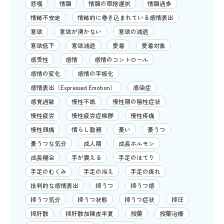
悲嘆
情報
情報の取捨選択
情報過多
情緒不安定
情緒的に巻き込まれている感情表出
意欲
意欲が湧かない
意欲の減退
意欲低下
意欲減退
愛着
愛着対象
感受性
感情
感情のコントロール
感情の変化
感情の平板化
感情表出（Expressed Emotion）
感染症
感覚過敏
慢性不眠
慢性期の陰性症状
慢性疲労
慢性疲労症候群
慢性疼痛
慢性頭痛
慣らし勤務
憂い
憂うつ
憂うつな気分
成人期
成長ホルモン
成長機会
手が震える
手足のほてり
手足のむくみ
手足の冷え
手足の痺れ
批判的な感情表出
抑うつ
抑うつ感
抑うつ気分
抑うつ状態
抑うつ症状
抑圧
抑肝散
抑肝散加陳皮半夏
投薬
投薬治療