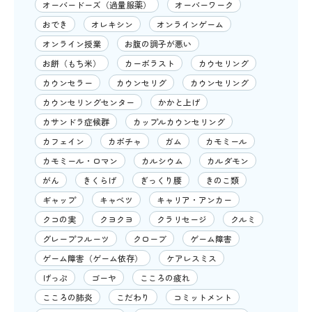
オーバードーズ（過量服薬）
オーバーワーク
おでき
オレキシン
オンラインゲーム
オンライン授業
お腹の調子が悪い
お餅（もち米）
カーボラスト
カウセリング
カウンセラー
カウンセリグ
カウンセリング
カウンセリングセンター
かかと上げ
カサンドラ症候群
カップルカウンセリング
カフェイン
カボチャ
ガム
カモミール
カモミール・ロマン
カルシウム
カルダモン
がん
きくらげ
ぎっくり腰
きのこ類
ギャップ
キャベツ
キャリア・アンカー
クコの実
クヨクヨ
クラリセージ
クルミ
グレープフルーツ
クローブ
ゲーム障害
ゲーム障害（ゲーム依存）
ケアレスミス
げっぷ
ゴーヤ
こころの疲れ
こころの肺炎
こだわり
コミットメント