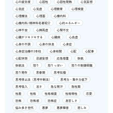
心の疲労度
心因性
心因性発熱
心気妄想
心気症
心気虚
心理教育
心理検査
心理療法
心理面
心療内科
心療内科/精神科名著紹介
心的エネルギー
心神不安
心脾両虚
心腎不交
心臓がドキドキする
心臓病
心血虚
心身の不調
心身の休息
心身症
心身症治療の3本柱
心身相関
心配
心配事
心配休憩
忌避妄想
応急措置
快眠
快眠法
怒り
怒りっぽい
怒りの制御困難
怒り発作
思春期
思考伝播
思考停止法（思考中断法）
思考力・集中力低下
思考吸入
怠さ
急な発汗
急性期
性差
性格
性格検査
性格特性
恋愛
恐怖
恐怖感
恐怖症
息苦しさ
悩み多き世代
悪夢
悪夢障害
悲しみ