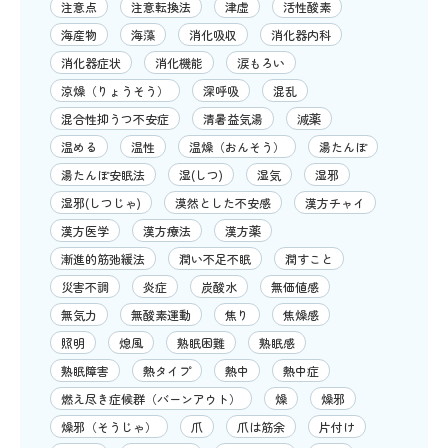
注意点
注意転換法
津虚
活性酸素
海産物
海藻
消化吸収
消化器内科
消化器症状
消化機能
涙もろい
涼燥（りょうそう）
深呼吸
混乱
混合性抑うつ不安症
清暑益気湯
減薬
温める
温性
温燥（おんそう）
湯たんぽ
湯たんぽ安眠法
湿(しつ)
湿気
湿邪
湿邪(しつじゃ)
漠然とした不安感
漢方チャイ
漢方医学
漢方療法
漢方薬
漸進的筋弛緩法
潤い不足不眠
潤すこと
災害不調
炎症
炭酸水
無価値感
無気力
無酸素運動
焦り
焦燥感
照明
熄風
熟眠困難
熟眠感
熟眠障害
熱タイプ
熱中
熱中症
燃え尽き症候群（バーンアウト）
燥
燥邪
燥邪（そうじゃ）
爪
爪は筋余
片付け