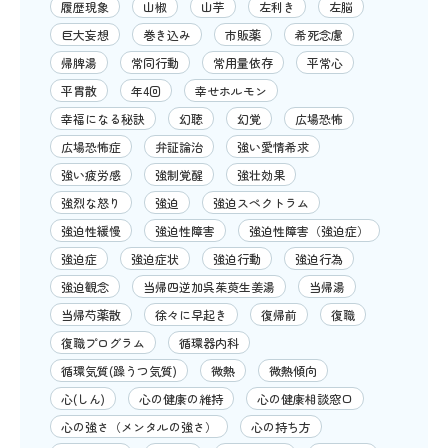
履歴現象
山椒
山芋
左利き
左脳
巨大妄想
巻き込み
市販薬
希死念慮
帰脾湯
常同行動
常用量依存
平常心
平胃散
年4回
幸せホルモン
幸福になる秘訣
幻聴
幻覚
広場恐怖
広場恐怖症
弁証論治
強い愛情希求
強い疲労感
強制覚醒
強壮効果
強烈な怒り
強迫
強迫スペクトラム
強迫性緩慢
強迫性障害
強迫性障害（強迫症）
強迫症
強迫症状
強迫行動
強迫行為
強迫観念
当帰四逆加呉茱萸生姜湯
当帰湯
当帰芍薬散
徐々に早起き
復帰前
復職
復職プログラム
循環器内科
循環気質(躁うつ気質)
微熱
微熱傾向
心(しん)
心の健康の維持
心の健康相談窓口
心の強さ（メンタルの強さ）
心の持ち方