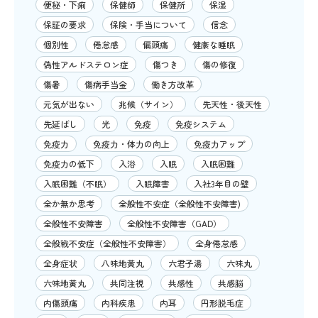
便秘・下痢
保健師
保健所
保湿
保証の要求
保険・手当について
信念
個別性
倦怠感
偏頭痛
健康な睡眠
偽性アルドステロン症
傷つき
傷の修復
傷暑
傷病手当金
働き方改革
元気が出ない
兆候（サイン）
先天性・後天性
先延ばし
光
免疫
免疫システム
免疫力
免疫力・体力の向上
免疫力アップ
免疫力の低下
入浴
入眠
入眠困難
入眠困難（不眠）
入眠障害
入社3年目の壁
全か無か思考
全般性不安症（全般性不安障害)
全般性不安障害
全般性不安障害（GAD）
全般戦不安症（全般性不安障害）
全身倦怠感
全身症状
八味地黄丸
六君子湯
六味丸
六味地黄丸
共同注視
共感性
共感脳
内傷頭痛
内科疾患
内耳
円形脱毛症