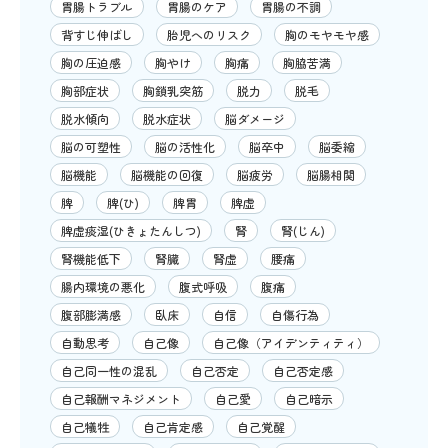
胃腸トラブル
胃腸のケア
胃腸の不調
背すじ伸ばし
胎児へのリスク
胸のモヤモヤ感
胸の圧迫感
胸やけ
胸痛
胸脇苦満
胸部症状
胸鎖乳突筋
脱力
脱毛
脱水傾向
脱水症状
脳ダメージ
脳の可塑性
脳の活性化
脳卒中
脳委縮
脳機能
脳機能の回復
脳疲労
脳腸相関
脾
脾(ひ)
脾胃
脾虚
脾虚痰湿(ひきょたんしつ)
腎
腎(じん)
腎機能低下
腎臓
腎虚
腰痛
腸内環境の悪化
腹式呼吸
腹痛
腹部膨満感
臥床
自信
自傷行為
自動思考
自己像
自己像（アイデンティティ）
自己同一性の混乱
自己否定
自己否定感
自己報酬マネジメント
自己愛
自己暗示
自己犠牲
自己肯定感
自己覚醒