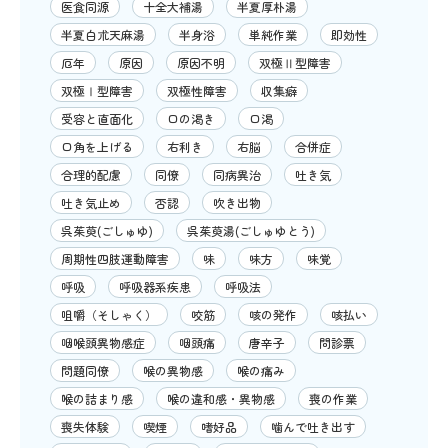
医食同源
十全大補湯
半夏厚朴湯
半夏白朮天麻湯
半身浴
単純作業
即効性
厄年
原因
原因不明
双極Ⅱ型障害
双極Ⅰ型障害
双極性障害
収集癖
受容と直面化
口の渇き
口渇
口角を上げる
右利き
右脳
合併症
合理的配慮
同僚
同病異治
吐き気
吐き気止め
否認
吹き出物
呉茱萸(ごしゅゆ)
呉茱萸湯(ごしゅゆとう)
周期性四肢運動障害
味
味方
味覚
呼吸
呼吸器系疾患
呼吸法
咀嚼（そしゃく）
咬筋
咳の発作
咳払い
咽喉頭異物感症
咽頭痛
唐辛子
問診票
問題同僚
喉の異物感
喉の痛み
喉の詰まり感
喉の違和感・異物感
喪の作業
喪失体験
喫煙
嗜好品
噛んで吐き出す