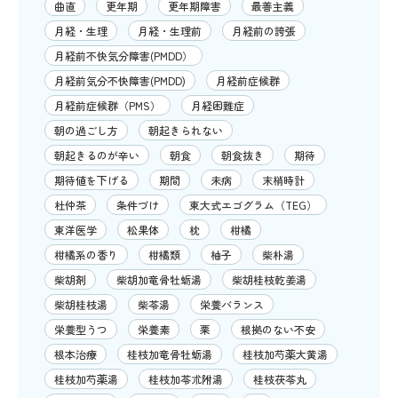
曲直
更年期
更年期障害
最善主義
月経・生理
月経・生理前
月経前の誇張
月経前不快気分障害(PMDD）
月経前気分不快障害(PMDD)
月経前症候群
月経前症候群（PMS）
月経困難症
朝の過ごし方
朝起きられない
朝起きるのが辛い
朝食
朝食抜き
期待
期待値を下げる
期間
未病
末梢時計
杜仲茶
条件づけ
東大式エゴグラム（TEG）
東洋医学
松果体
枕
柑橘
柑橘系の香り
柑橘類
柚子
柴朴湯
柴胡剤
柴胡加竜骨牡蛎湯
柴胡桂枝乾姜湯
柴胡桂枝湯
柴苓湯
栄養バランス
栄養型うつ
栄養素
栗
根拠のない不安
根本治療
桂枝加竜骨牡蛎湯
桂枝加芍薬大黄湯
桂枝加芍薬湯
桂枝加苓朮附湯
桂枝茯苓丸