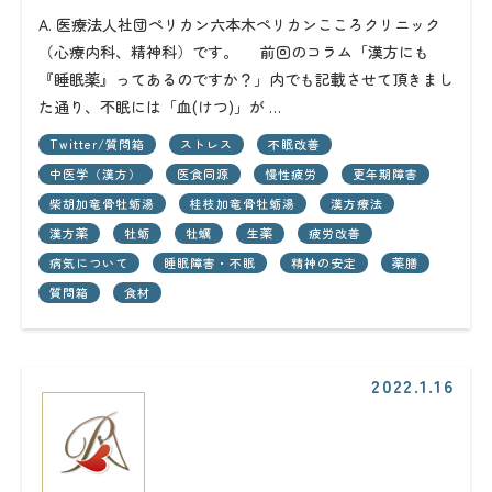
A. 医療法人社団ペリカン六本木ペリカンこころクリニック
（心療内科、精神科）です。 前回のコラム「漢方にも
『睡眠薬』ってあるのですか？」内でも記載させて頂きまし
た通り、不眠には「血(けつ)」が …
Twitter/質問箱
ストレス
不眠改善
中医学（漢方）
医食同源
慢性疲労
更年期障害
柴胡加竜骨牡蛎湯
桂枝加竜骨牡蛎湯
漢方療法
漢方薬
牡蛎
牡蠣
生薬
疲労改善
病気について
睡眠障害・不眠
精神の安定
薬膳
質問箱
食材
2022.1.16