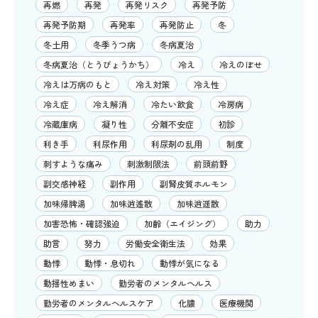
再燃
再発
再発リスク
再発予防
再発予防期
再発率
再発防止
冬
冬土用
冬季うつ病
冬病夏治
冬病夏治（とうびょうかち）
冷え
冷えのぼせ
冷えは万病のもと
冷え対策
冷え性
冷え症
冷え解消
冷たい飲食
冷房病
冷蔵庫病
凝り性
分離不安症
初診
利き手
利尿作用
利尿剤の乱用
制度
刺すような痛み
刺激制限法
前頭前野
副交感神経
副作用
副腎皮質ホルモン
加味帰脾湯
加味逍遙散
加味逍遥散
加害恐怖・確認強迫
加齢（エイジング）
助力
助言
努力
労働安全衛生法
効果
動悸
動悸・息切れ
動悸が気になる
動揺性めまい
勤労者のメンタルヘルス
勤労者のメンタルヘルスケア
化膿
医療機関