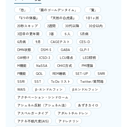
「恐」
「腸のゴールデンタイム」
「驚」
『6つの体操』
『天然の白虎湯』
1日1ヶ所
20秒スキップ
2週間
30代以降
30分以内
3回目の更年期
3首
５人
5月病
6月病
9月
CAGEテスト
CES-D
DMN状態
DSM-5
GABA
GLP-1
GW明け
ICSD-3
LCU得点
LED照明
M機能
NaSSA
OHIO方式
PM理論
P機能
QOL
REM睡眠
SET-UP
SNRI
SSRI
SST
To Do リスト
Twitter/質問箱
WAIS
β-エンドルフィン
βエンドルフィン
アクチベーション・シンドローム
アシュネル反射（アシュネル法）
あずきカイロ
アスペルガータイプ
アダルトチルドレン
アテネ不眠尺度(AIS)
アドレナリン