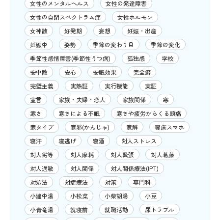
女性のメンタルヘルス
女性の発達障害
女性の自閉スペクトラム症
女性ホルモン
女神散
好発期
妄想
妊娠・出産
妊娠中
姿勢
季節の変わり目
季節の変化
季節性感情障害(季節性うつ病)
孤独感
学校
安中散
安心
安眠効果
完全癖
完璧主義
実熱証
実行機能
実証
宣言
家族・夫婦・恋人
家族関係
寒
寒さ
寒さによる不眠
寒さや疲労からくる頭痛
寒タイプ
寒邪(かんじゃ)
寛解
寝床スマホ
寝汗
寝逃げ
寝酒
対人ストレス
対人劣等
対人摩耗
対人緊張
対人葛藤
対人過敏
対人関係
対人関係療法(IPT)
対処法
対症療法
対策
専門科
小建中湯
小松菜
小柴胡湯
小豆
小青竜湯
就寝前
就職活動
尿トラブル