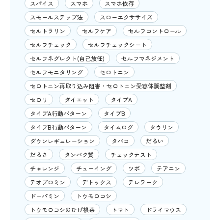
スパイス
スマホ
スマホ依存
スモールステップ法
スローエクササイズ
セルトラリン
セルフケア
セルフコントロール
セルフチェック
セルフチェックシート
セルフネグレクト(自己放任)
セルフマネジメント
セルフモニタリング
セロトニン
セロトニン再取り込み阻害・セロトニン受容体調整剤
セロリ
ダイエット
タイプA
タイプA行動パターン
タイプB
タイプB行動パターン
タイムログ
タウリン
ダウンレギュレーション
タバコ
だるい
だるさ
タンパク質
チェックテスト
チャレンジ
チューイング
ツボ
テアニン
テオブロミン
デトックス
テレワーク
ドーパミン
トウモロコシ
トウモロコシのひげ根茶
トマト
ドライマウス