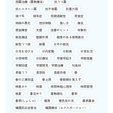
投薬治療（薬物療法）
抗うつ薬
抗ヒスタミン薬
抗不安薬
抗重力筋
抜け毛
抜毛症
拒絶過敏性
拒食症
持病の悪化
挫折体験
接し方
換気
摂食障害
支援
改善のヒント
攻撃的
救急搬送
整腸作用
敵意のある感情表出
新型うつ病
新薬
日中の眠気
日光を浴びる
日内変動
日射病
日常生活
日照時間
日記療法
早寝早起き
早朝覚醒
早期回復
早期発見・早期治療
旬食材
昇進うつ
易怒性
易疲労感
春
春の三寒四温
春土用
春眠暁を覚えず
時差ボケ
時期
時間神経心理学
時間管理
晩夏
暑気中り
暑熱順化
暑邪
暑邪(しょじゃ)
暖房
暖色系の光
暴飲暴食
曝露反応妨害法
曝露療法（エクスポージャー）