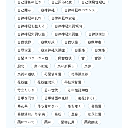
自己評価の低さ
自己評価尺度
自己誘発性嘔吐
自己開示
自律神経
自律神経のバランス
自律神経の乱れ
自律神経の安定
自律神経を整える
自律神経失調傾向
自律神経失調状態
自律神経失調症
自律訓練法
自我境界
自我形成
自我状態
自我障害
自殺企図
自立神経失調症
自罰感
自責感
自閉スペクトラム症
興奮症状
舌
舌診
般化
良い加減
良い所探し
良夢
良質の睡眠
芍薬甘草湯
芎帰調血飲
花粉症
花粉症対策
苓桂朮甘湯
苛立たしさ
若い世代
若年性認知症
苦手な同僚
苦手場面の克服
菊花(きく)
菊花茶
落ち着かない
落ち着く
葛根湯
葛根湯加川芎辛夷
葛粉
葱白
薏苡仁湯
薬について
薬味
薬物乱用
薬物療法