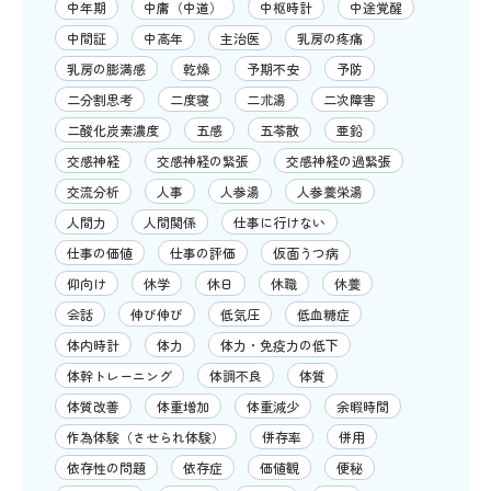
中年期
中庸（中道）
中枢時計
中途覚醒
中間証
中高年
主治医
乳房の疼痛
乳房の膨満感
乾燥
予期不安
予防
二分割思考
二度寝
二朮湯
二次障害
二酸化炭素濃度
五感
五苓散
亜鉛
交感神経
交感神経の緊張
交感神経の過緊張
交流分析
人事
人参湯
人参養栄湯
人間力
人間関係
仕事に行けない
仕事の価値
仕事の評価
仮面うつ病
仰向け
休学
休日
休職
休養
会話
伸び伸び
低気圧
低血糖症
体内時計
体力
体力・免疫力の低下
体幹トレーニング
体調不良
体質
体質改善
体重増加
体重減少
余暇時間
作為体験（させられ体験）
併存率
併用
依存性の問題
依存症
価値観
便秘