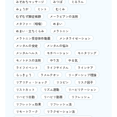
みぞおちマッサージ
みつば
ミネラル
みょうが
ミント
むくみ
むずむず脚症候群
メーラビアンの法則
メタファー（暗喩）
めまい
めまい・立ちくらみ
メラトニン
メラトニン受容体作動薬
メンタライゼーション
メンタルの安定
メンタルの悩み
メンタルヘルス
モチベーション
モニタリング
モノトナスの法則
やり方
やる気
ライフイベント
ライフサイクル
ラインケア
らっきょう
ラメルテオン
リーダーシップ理論
リアリティ・ショック
リコピン
リスク因子
リストカット
リズム運動
リハビリテーション
リハビリ出勤
リハビリ勤務
リフレッシュ
リフレッシュ効果
リフレッシュ法
リモートワーク
リラクゼーション法