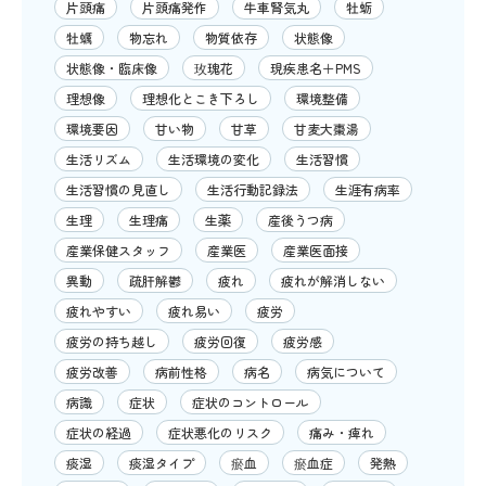
片頭痛
片頭痛発作
牛車腎気丸
牡蛎
牡蠣
物忘れ
物質依存
状態像
状態像・臨床像
玫瑰花
現疾患名＋PMS
理想像
理想化とこき下ろし
環境整備
環境要因
甘い物
甘草
甘麦大棗湯
生活リズム
生活環境の変化
生活習慣
生活習慣の見直し
生活行動記録法
生涯有病率
生理
生理痛
生薬
産後うつ病
産業保健スタッフ
産業医
産業医面接
異動
疏肝解鬱
疲れ
疲れが解消しない
疲れやすい
疲れ易い
疲労
疲労の持ち越し
疲労回復
疲労感
疲労改善
病前性格
病名
病気について
病識
症状
症状のコントロール
症状の経過
症状悪化のリスク
痛み・痺れ
痰湿
痰湿タイプ
瘀血
瘀血症
発熱