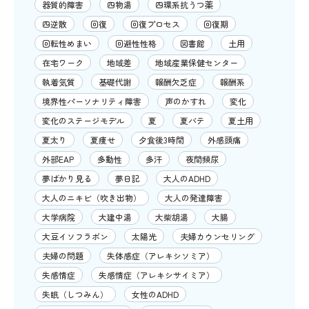
器質的障害
四物湯
四環系抗うつ薬
四逆散
回復
回復プロセス
回復期
回転性めまい
回避性性格
図書館
土用
在宅ワーク
地域差
地域産業保健センター
執着気質
基礎代謝
報酬欠乏症
報酬系
境界性パーソナリティ障害
声のかすれ
変化
変化のステージモデル
夏
夏バテ
夏土用
夏太り
夏痩せ
夕食後3時間
外感頭痛
外部EAP
多動性
多汗
夜間頻尿
夢ばかり見る
夢日記
大人のADHD
大人のニキビ（吹き出物）
大人の発達障害
大学病院
大建中湯
大柴胡湯
大腸
大豆イソフラボン
太陽光
夫婦カウンセリング
夫婦の問題
失体感症（アレキシソミア）
失感情症
失感情症（アレキシサイミア）
失眠（しつみん）
女性のADHD