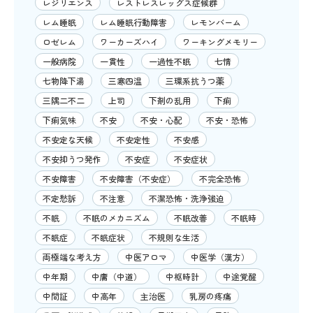
レジリエンス
レストレスレッグス症候群
レム睡眠
レム睡眠行動障害
レモンバーム
ロゼレム
ワーカーズハイ
ワーキングメモリー
一般病院
一貫性
一過性不眠
七情
七物降下湯
三寒四温
三環系抗うつ薬
三隅二不二
上司
下剤の乱用
下痢
下痢気味
不安
不安・心配
不安・恐怖
不安定な天候
不安定性
不安感
不安抑うつ発作
不安症
不安症状
不安障害
不安障害（不安症）
不完全恐怖
不定愁訴
不注意
不潔恐怖・洗浄強迫
不眠
不眠のメカニズム
不眠改善
不眠時
不眠症
不眠症状
不規則な生活
両極端な考え方
中医アロマ
中医学（漢方）
中年期
中庸（中道）
中枢時計
中途覚醒
中間証
中高年
主治医
乳房の疼痛