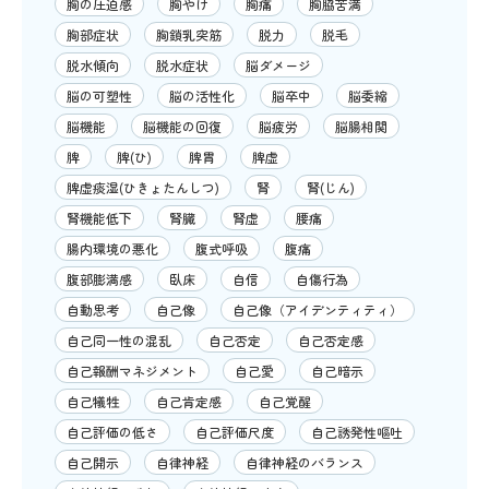
胸の圧迫感
胸やけ
胸痛
胸脇苦満
胸部症状
胸鎖乳突筋
脱力
脱毛
脱水傾向
脱水症状
脳ダメージ
脳の可塑性
脳の活性化
脳卒中
脳委縮
脳機能
脳機能の回復
脳疲労
脳腸相関
脾
脾(ひ)
脾胃
脾虚
脾虚痰湿(ひきょたんしつ)
腎
腎(じん)
腎機能低下
腎臓
腎虚
腰痛
腸内環境の悪化
腹式呼吸
腹痛
腹部膨満感
臥床
自信
自傷行為
自動思考
自己像
自己像（アイデンティティ）
自己同一性の混乱
自己否定
自己否定感
自己報酬マネジメント
自己愛
自己暗示
自己犠牲
自己肯定感
自己覚醒
自己評価の低さ
自己評価尺度
自己誘発性嘔吐
自己開示
自律神経
自律神経のバランス