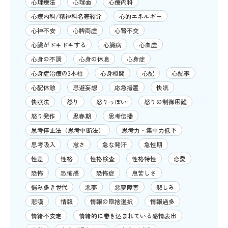
心理療法
心理面
心療内科
心療内科/精神科名著紹介
心的エネルギー
心神不安
心脾両虚
心腎不交
心臓がドキドキする
心臓病
心血虚
心身の不調
心身の休息
心身症
心身症治療の3本柱
心身相関
心配
心配事
心配休憩
忌避妄想
応急措置
快眠
快眠法
怒り
怒りっぽい
怒りの制御困難
怒り発作
思春期
思考伝播
思考停止法（思考中断法）
思考力・集中力低下
思考吸入
怠さ
急な発汗
急性期
性差
性格
性格検査
性格特性
恋愛
恐怖
恐怖感
恐怖症
息苦しさ
悩み多き世代
悪夢
悪夢障害
悲しみ
悲嘆
情報
情報の取捨選択
情報過多
情緒不安定
情緒的に巻き込まれている感情表出