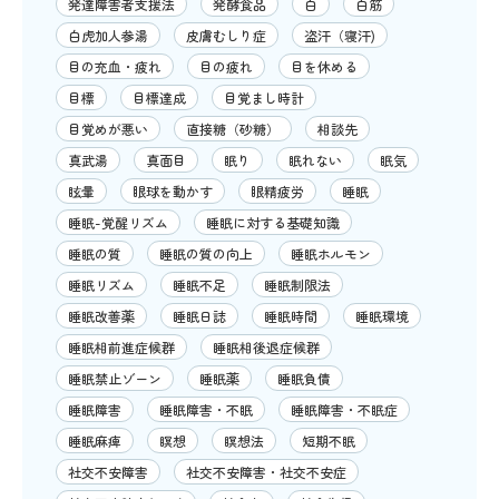
発達障害者支援法
発酵食品
白
白筋
白虎加人参湯
皮膚むしり症
盗汗（寝汗)
目の充血・疲れ
目の疲れ
目を休める
目標
目標達成
目覚まし時計
目覚めが悪い
直接糖（砂糖）
相談先
真武湯
真面目
眠り
眠れない
眠気
眩暈
眼球を動かす
眼精疲労
睡眠
睡眠-覚醒リズム
睡眠に対する基礎知識
睡眠の質
睡眠の質の向上
睡眠ホルモン
睡眠リズム
睡眠不足
睡眠制限法
睡眠改善薬
睡眠日誌
睡眠時間
睡眠環境
睡眠相前進症候群
睡眠相後退症候群
睡眠禁止ゾーン
睡眠薬
睡眠負債
睡眠障害
睡眠障害・不眠
睡眠障害・不眠症
睡眠麻痺
瞑想
瞑想法
短期不眠
社交不安障害
社交不安障害・社交不安症