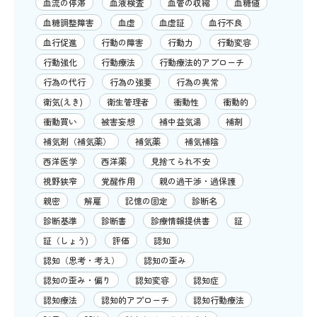
血流の停滞
血液検査
血管の収縮
血糖値
血糖調整障害
血虚
血虚証
血行不良
血行促進
行動の障害
行動力
行動変容
行動強化
行動療法
行動療法的アプローチ
行為の代行
行為の強要
行為の異常
衛気(えき)
衛生管理者
衝動性
衝動的
衝動買い
被害妄想
補中益気湯
補剤
補気剤（補気薬）
補気薬
補気補陰
西洋医学
西洋薬
見捨てられ不安
視野狭窄
覚醒作用
親の過干渉・過保護
親密
解雇
記憶の固定
診断名
診断基準
診断書
診療情報提供書
証
証（しょう)
評価
認知
認知（思考・考え）
認知の歪み
認知の歪み・偏り
認知変容
認知症
認知療法
認知的アプローチ
認知行動療法