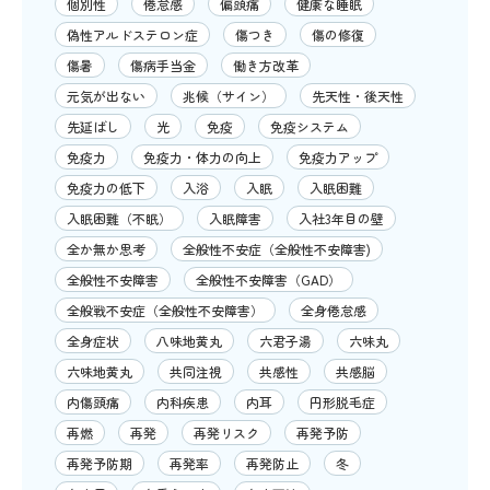
個別性
倦怠感
偏頭痛
健康な睡眠
偽性アルドステロン症
傷つき
傷の修復
傷暑
傷病手当金
働き方改革
元気が出ない
兆候（サイン）
先天性・後天性
先延ばし
光
免疫
免疫システム
免疫力
免疫力・体力の向上
免疫力アップ
免疫力の低下
入浴
入眠
入眠困難
入眠困難（不眠）
入眠障害
入社3年目の壁
全か無か思考
全般性不安症（全般性不安障害)
全般性不安障害
全般性不安障害（GAD）
全般戦不安症（全般性不安障害）
全身倦怠感
全身症状
八味地黄丸
六君子湯
六味丸
六味地黄丸
共同注視
共感性
共感脳
内傷頭痛
内科疾患
内耳
円形脱毛症
再燃
再発
再発リスク
再発予防
再発予防期
再発率
再発防止
冬