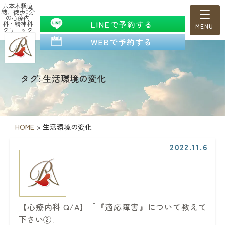
六本木駅直
結、徒歩0分
の心療内
LINEで予約する
科・精神科
クリニック
WEBで予約する
タグ: 生活環境の変化
HOME
>
生活環境の変化
2022.11.6
【心療内科 Q/A】「『適応障害』について教えて
下さい②」