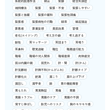
系統的脱感作法
納豆
紫蘇
統合失調症
維持療法
緊張
緊張・不安
緊張しやすい
緊張と弛緩
緊張の緩和
緊張性頭痛
緊張感
緊張病性の行動
緑茶
縁起強迫
罪悪感
罪業妄想
美肌効果
習慣
老化(エイジング)
考え方の癖
考え過ぎる
耐性
耳マッサージ
耳詰まり
耳鳴り
耳鼻科
聴覚過敏
職位
職務遂行能力
職場
職場の対人関係
職場復帰
肉体疲労
肌は内臓の鏡
肌荒れ
肝・腎
肝(かん)
肝気鬱結
肝脾不和(かんぴふわ)
肝鬱タイプ
肝鬱化火
肥満
肩こり
肩の上げ下げ
肩回し
肩甲骨
肺
胃の機能障害
胃もたれ
胃実熱証
胃痛
胃腸
胃腸トラブル
胃腸のケア
胃腸の不調
背すじ伸ばし
胎児へのリスク
胸のモヤモヤ感