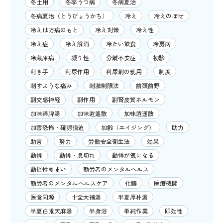
冬土用
冬季うつ病
冬病夏治
冬病夏治（とうびょうかち）
冷え
冷えのぼせ
冷えは万病のもと
冷え対策
冷え性
冷え症
冷え解消
冷たい飲食
冷房病
冷蔵庫病
凝り性
分離不安症
初診
利き手
利尿作用
利尿剤の乱用
制度
刺すような痛み
刺激制限法
前頭前野
副交感神経
副作用
副腎皮質ホルモン
加味帰脾湯
加味逍遙散
加味逍遥散
加害恐怖・確認強迫
加齢（エイジング）
助力
助言
努力
労働安全衛生法
効果
動悸
動悸・息切れ
動悸が気になる
動揺性めまい
勤労者のメンタルヘルス
勤労者のメンタルヘルスケア
化膿
医療機関
医食同源
十全大補湯
半夏厚朴湯
半夏白朮天麻湯
半身浴
単純作業
即効性