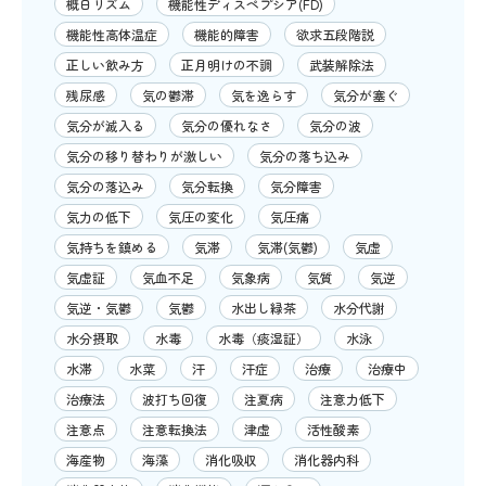
概日リズム
機能性ディスペプシア(FD)
機能性高体温症
機能的障害
欲求五段階説
正しい飲み方
正月明けの不調
武装解除法
残尿感
気の鬱滞
気を逸らす
気分が塞ぐ
気分が滅入る
気分の優れなさ
気分の波
気分の移り替わりが激しい
気分の落ち込み
気分の落込み
気分転換
気分障害
気力の低下
気圧の変化
気圧痛
気持ちを鎮める
気滞
気滞(気鬱)
気虚
気虚証
気血不足
気象病
気質
気逆
気逆・気鬱
気鬱
水出し緑茶
水分代謝
水分摂取
水毒
水毒（痰湿証）
水泳
水滞
水菜
汗
汗症
治療
治療中
治療法
波打ち回復
注夏病
注意力低下
注意点
注意転換法
津虚
活性酸素
海産物
海藻
消化吸収
消化器内科