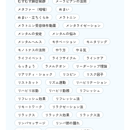
むずむず脚症候群
メーラビアンの法則
メタファー（暗喩）
めまい
めまい・立ちくらみ
メラトニン
メラトニン受容体作動薬
メンタライゼーション
メンタルの安定
メンタルの悩み
メンタルヘルス
モチベーション
モニタリング
モノトナスの法則
やり方
やる気
ライフイベント
ライフサイクル
ラインケア
らっきょう
ラメルテオン
リーダーシップ理論
リアリティ・ショック
リコピン
リスク因子
リストカット
リズム運動
リハビリテーション
リハビリ出勤
リハビリ勤務
リフレッシュ
リフレッシュ効果
リフレッシュ法
リモートワーク
リラクゼーション法
リラックス
リラックス効果
リラックス法
リンパマッサージ
リンパ節の腫れ