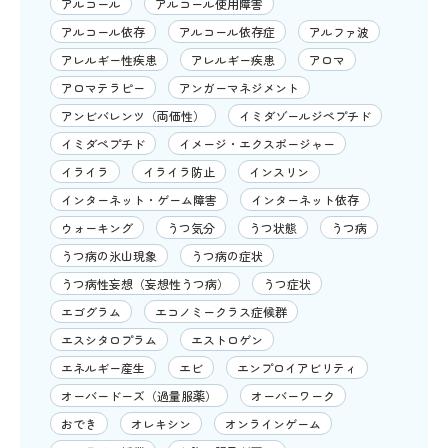
アルコール
アルコール使用障害
アルコール依存
アルコール依存症
アルファ波
アレルギー性疾患
アレルギー疾患
アロマ
アロマテラピー
アンガーマネジメント
アンビバレンツ（両価性）
イミダゾールジペプチド
イミダペプチド
イメージ・エクスポージャー
イライラ
イライラ防止
インスリン
インターネット・ゲーム障害
インターネット依存
ウォーキング
うつ気分
うつ状態
うつ病
うつ病の氷山現象
うつ病の症状
うつ病性妄想（妄想性うつ病）
うつ症状
エゴグラム
エコノミークラス症候群
エスシタロプラム
エストロゲン
エネルギー産生
エビ
エンプロイアビリティ
オーバードーズ（過量服薬）
オーバーワーク
おでき
オレキシン
オンラインゲーム