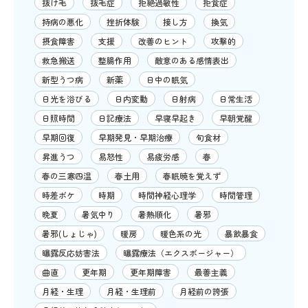
抜け毛
抜毛症
拒絶過敏性
拒食症
持病の悪化
挫折体験
接し方
換気
摂食障害
支援
改善のヒント
攻撃的
救急搬送
整腸作用
敵意のある感情表出
新型うつ病
新薬
日中の眠気
日光を浴びる
日内変動
日射病
日常生活
日照時間
日記療法
早寝早起き
早朝覚醒
早期回復
早期発見・早期治療
旬食材
昇進うつ
易怒性
易疲労感
春
春の三寒四温
春土用
春眠暁を覚えず
時差ボケ
時期
時間神経心理学
時間管理
晩夏
暑気中り
暑熱順化
暑邪
暑邪(しょじゃ)
暖房
暖色系の光
暴飲暴食
曝露反応妨害法
曝露療法（エクスポージャー）
曲直
更年期
更年期障害
最善主義
月経・生理
月経・生理前
月経前の誇張