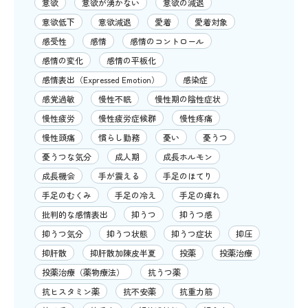
意欲
意欲が湧かない
意欲の減退
意欲低下
意欲減退
愛着
愛着対象
感受性
感情
感情のコントロール
感情の変化
感情の平板化
感情表出（Expressed Emotion）
感染症
感覚過敏
慢性不眠
慢性期の陰性症状
慢性疲労
慢性疲労症候群
慢性疼痛
慢性頭痛
慣らし勤務
憂い
憂うつ
憂うつな気分
成人期
成長ホルモン
成長機会
手が震える
手足のほてり
手足のむくみ
手足の冷え
手足の痺れ
批判的な感情表出
抑うつ
抑うつ感
抑うつ気分
抑うつ状態
抑うつ症状
抑圧
抑肝散
抑肝散加陳皮半夏
投薬
投薬治療
投薬治療（薬物療法）
抗うつ薬
抗ヒスタミン薬
抗不安薬
抗重力筋