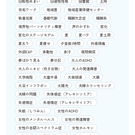
回転性めまい
回避性性格
図書館
土用
在宅ワーク
地域差
地域産業保健センター
執着気質
基礎代謝
報酬欠乏症
報酬系
境界性パーソナリティ障害
声のかすれ
変化
変化のステージモデル
夏
夏バテ
夏土用
夏太り
夏痩せ
夕食後3時間
外感頭痛
外部EAP
多動性
多汗
夜間頻尿
夢ばかり見る
夢日記
大人のADHD
大人のニキビ（吹き出物）
大人の発達障害
大学病院
大建中湯
大柴胡湯
大腸
大豆イソフラボン
太陽光
夫婦カウンセリング
夫婦の問題
失体感症（アレキシソミア）
失感情症
失感情症（アレキシサイミア）
失眠（しつみん）
女性のADHD
女性のメンタルヘルス
女性の発達障害
女性の自閉スペクトラム症
女性ホルモン