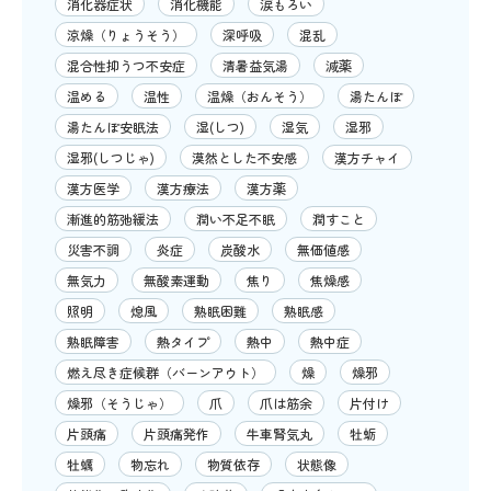
消化器症状
消化機能
涙もろい
涼燥（りょうそう）
深呼吸
混乱
混合性抑うつ不安症
清暑益気湯
減薬
温める
温性
温燥（おんそう）
湯たんぽ
湯たんぽ安眠法
湿(しつ)
湿気
湿邪
湿邪(しつじゃ)
漠然とした不安感
漢方チャイ
漢方医学
漢方療法
漢方薬
漸進的筋弛緩法
潤い不足不眠
潤すこと
災害不調
炎症
炭酸水
無価値感
無気力
無酸素運動
焦り
焦燥感
照明
熄風
熟眠困難
熟眠感
熟眠障害
熱タイプ
熱中
熱中症
燃え尽き症候群（バーンアウト）
燥
燥邪
燥邪（そうじゃ）
爪
爪は筋余
片付け
片頭痛
片頭痛発作
牛車腎気丸
牡蛎
牡蠣
物忘れ
物質依存
状態像