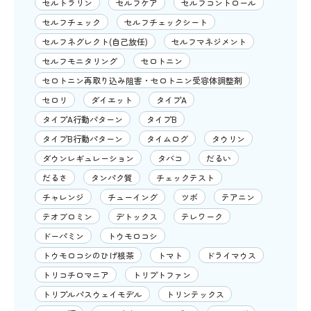
セルトラリン
セルフケア
セルフコントロール
セルフチェック
セルフチェックシート
セルフネグレクト(自己放任)
セルフマネジメント
セルフモニタリング
セロトニン
セロトニン再取り込み阻害・セロトニン受容体調整剤
セロリ
ダイエット
タイプA
タイプA行動パターン
タイプB
タイプB行動パターン
タイムログ
タウリン
ダウンレギュレーション
タバコ
だるい
だるさ
タンパク質
チェックテスト
チャレンジ
チューイング
ツボ
テアニン
テオブロミン
デトックス
テレワーク
ドーパミン
トウモロコシ
トウモロコシのひげ根茶
トマト
ドライマウス
トリコチロマニア
トリプトファン
トリプルパスウェイモデル
トリンテックス