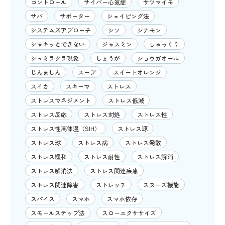
コントロール
サイバー心気症
サツマイモ
サバ
サポーター
シェイピング法
システムズアプローチ
シソ
シナモン
シャキッとできない
ジャスミン
しゃっくり
シュミラクラ現象
しょうが
ショウガオール
じんましん
スープ
スイートオレンジ
スイカ
スキーマ
ストレス
ストレスマネジメント
ストレス低減
ストレス反応
ストレス対処
ストレス性
ストレス性高体温（SIH）
ストレス源
ストレス球
ストレス病
ストレス発散
ストレス緩和
ストレス耐性
ストレス解消
ストレス解消法
ストレス関連疾患
ストレス関連障害
ストレッチ
スヌーズ機能
スパイス
スマホ
スマホ依存
スモールステップ法
スローエクササイズ