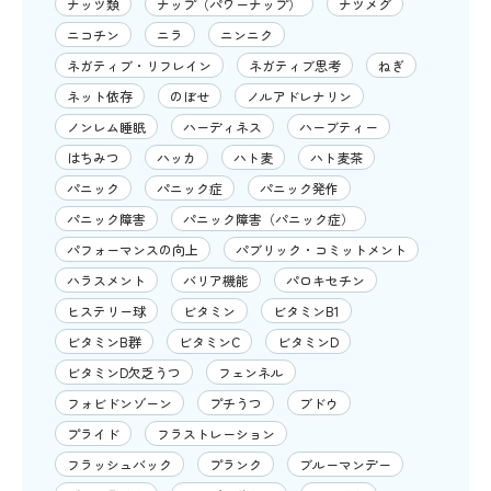
ナッツ類
ナップ（パワーナップ）
ナツメグ
ニコチン
ニラ
ニンニク
ネガティブ・リフレイン
ネガティブ思考
ねぎ
ネット依存
のぼせ
ノルアドレナリン
ノンレム睡眠
ハーディネス
ハーブティー
はちみつ
ハッカ
ハト麦
ハト麦茶
パニック
パニック症
パニック発作
パニック障害
パニック障害（パニック症）
パフォーマンスの向上
パブリック・コミットメント
ハラスメント
バリア機能
パロキセチン
ヒステリー球
ビタミン
ビタミンB1
ビタミンB群
ビタミンC
ビタミンD
ビタミンD欠乏うつ
フェンネル
フォビドンゾーン
プチうつ
ブドウ
プライド
フラストレーション
フラッシュバック
プランク
ブルーマンデー