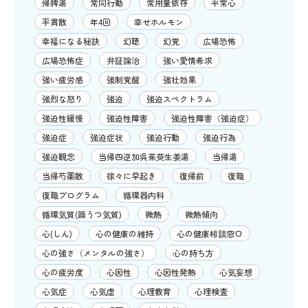
帰脾湯
常同行動
常用量依存
平常心
平胃散
年4回
幸せホルモン
幸福になる秘訣
幻聴
幻覚
広場恐怖
広場恐怖症
弁証論治
強い愛情希求
強い疲労感
強制覚醒
強壮効果
強烈な怒り
強迫
強迫スペクトラム
強迫性緩慢
強迫性障害
強迫性障害（強迫症）
強迫症
強迫症状
強迫行動
強迫行為
強迫観念
当帰四逆加呉茱萸生姜湯
当帰湯
当帰芍薬散
徐々に早起き
復帰前
復職
復職プログラム
循環器内科
循環気質(躁うつ気質)
微熱
微熱傾向
心(しん)
心の健康の維持
心の健康相談窓口
心の強さ（メンタルの強さ）
心の持ち方
心の疲労度
心因性
心因性発熱
心気妄想
心気症
心気虚
心理教育
心理検査