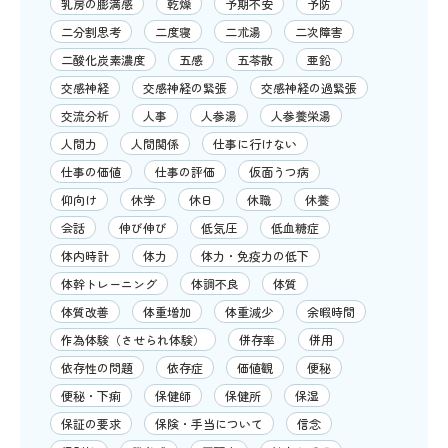
乳房の膨満感
乾燥
予期不安
予防
二分割思考
二度寝
二朮湯
二次障害
二酸化炭素濃度
五感
五苓散
亜鉛
交感神経
交感神経の緊張
交感神経の過緊張
交流分析
人事
人参湯
人参養栄湯
人間力
人間関係
仕事に行けない
仕事の価値
仕事の評価
仮面うつ病
仰向け
休学
休日
休職
休養
会話
伸び伸び
低気圧
低血糖症
体内時計
体力
体力・免疫力の低下
体幹トレーニング
体調不良
体質
体質改善
体重増加
体重減少
余暇時間
作為体験（させられ体験）
併存率
併用
依存性の問題
依存症
価値観
便秘
便秘・下痢
保健師
保健所
保湿
保証の要求
保険・手当について
信念