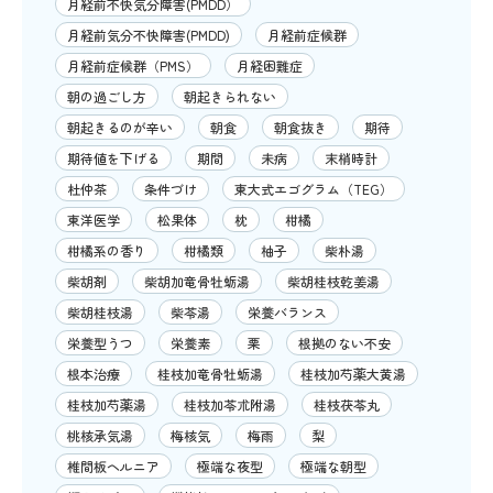
月経前不快気分障害(PMDD）
月経前気分不快障害(PMDD)
月経前症候群
月経前症候群（PMS）
月経困難症
朝の過ごし方
朝起きられない
朝起きるのが辛い
朝食
朝食抜き
期待
期待値を下げる
期間
未病
末梢時計
杜仲茶
条件づけ
東大式エゴグラム（TEG）
東洋医学
松果体
枕
柑橘
柑橘系の香り
柑橘類
柚子
柴朴湯
柴胡剤
柴胡加竜骨牡蛎湯
柴胡桂枝乾姜湯
柴胡桂枝湯
柴苓湯
栄養バランス
栄養型うつ
栄養素
栗
根拠のない不安
根本治療
桂枝加竜骨牡蛎湯
桂枝加芍薬大黄湯
桂枝加芍薬湯
桂枝加苓朮附湯
桂枝茯苓丸
桃核承気湯
梅核気
梅雨
梨
椎間板ヘルニア
極端な夜型
極端な朝型