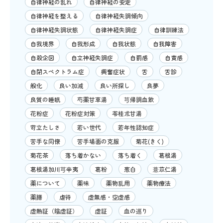
自律神経の乱れ
自律神経の安定
自律神経を整える
自律神経失調傾向
自律神経失調状態
自律神経失調症
自律訓練法
自我境界
自我形成
自我状態
自我障害
自殺企図
自立神経失調症
自罰感
自責感
自閉スペクトラム症
興奮症状
舌
舌診
般化
良い加減
良い所探し
良夢
良質の睡眠
芍薬甘草湯
芎帰調血飲
花粉症
花粉症対策
苓桂朮甘湯
苛立たしさ
若い世代
若年性認知症
苦手な同僚
苦手場面の克服
菊花(きく)
菊花茶
落ち着かない
落ち着く
葛根湯
葛根湯加川芎辛夷
葛粉
葱白
薏苡仁湯
薬について
薬味
薬物乱用
薬物療法
薬膳
虐待
虚無感・空虚感
虚熱証（陰虚証）
虚証
血の巡り