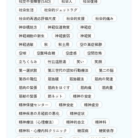
社交不安障害(SAD)
社会人
社会復帰
社会生活
社会的ジェットラグ
社会的再適応評価尺度
社会的支援
社会的痛み
神田橋処方
神経伝達物質
神経症
神経細胞の新生
神経衰弱
神経質
神経過敏
秋
秋土用
空の巣症候群
空咳
空腹時血糖
空虚感
空間恐怖
立ちくらみ
竹筎温胆湯
笑い
笑顔
第一選択肢
第三世代の認知行動療法
第二の脳
第四の職位
筋弛緩
筋弛緩法
筋肉の発達
筋肉の緊張
筋肉をほぐす
筋肉痛
筋肉量
筋郁の緊張
節ネット
精神の安定
精神保健センター
精神安定
精神疲労
精神疾患の月経前の悪化
精神症状
精神療法（心理療法）
精神的自立
精神科
精神科・心療内科クリニック
糖尿病
糖質依存