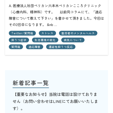
A. 医療法人社団ペリカン六本木ペリカンこころクリニック
（心療内科、精神科）です。 以前同コラムにて、「適応
障害について教えて下さい」を書かせて頂きました。今回は
その2回目になります。 &nb …
Twitter/質問箱
ストレス
勤労者のメンタルヘルス
抑うつ症状
生活環境の変化
病気について
質問箱
適応障害
遷延性抑うつ反応
新着記事一覧
【重要なお知らせ】当院は電話は設けておりま
せん（お問い合わせはLINEにてお願いいたしま
す）。