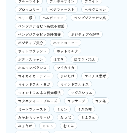
ブルーライト
フルボキサミン
フロイト
ブロッコリー
ベジファースト
ヘモグロビン
ベリー類
ベルガモット
ベンゾジアゼピン系
ベンゾジアゼピン系抗不安薬
ベンゾジアゼピン系睡眠薬
ポジティブ心理学
ポジティブ気分
ホットコーヒー
ホットフラッシュ
ホットミルク
ボディスキャン
ほてり
ほてり・冷え
ホルモンバランス
マイカイカ
マイカイカ・ティー
まいたけ
マイナス思考
マインドフル・ヨガ
マインドフルネス
マインドフルネス認知療法
マグネシウム
マタニティー・ブルーズ
マッサージ
マテ茶
ミートファースト
ミカン
ミス恐怖
みぞおちマッサージ
みつば
ミネラル
みょうが
ミント
むくみ