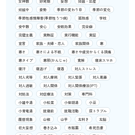
女神散
好発期
妄想
妊娠・出産
妊娠中
姿勢
季節の変わり目
季節の変化
季節性感情障害(季節性うつ病)
孤独感
学校
安中散
安心
安眠効果
完全癖
完璧主義
実熱証
実行機能
実証
宣言
家族・夫婦・恋人
家族関係
寒
寒さ
寒さによる不眠
寒さや疲労からくる頭痛
寒タイプ
寒邪(かんじゃ)
寛解
寝床スマホ
寝汗
寝逃げ
寝酒
対人ストレス
対人劣等
対人摩耗
対人緊張
対人葛藤
対人過敏
対人関係
対人関係療法(IPT)
対処法
対症療法
対策
専門科
小建中湯
小松菜
小柴胡湯
小豆
小青竜湯
就寝前
就職活動
尿トラブル
履歴現象
山椒
山芋
左利き
左脳
巨大妄想
巻き込み
市販薬
希死念慮