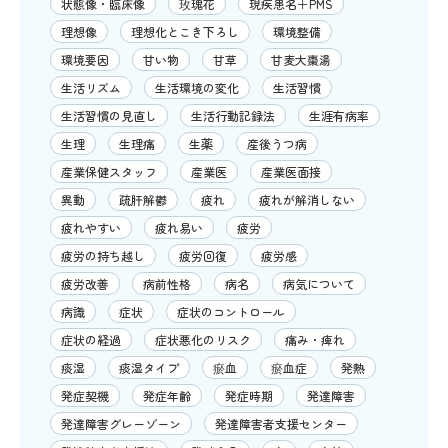
状態像・臨床像
玫瑰花
現疾患名＋PMS
理想像
理想化とこき下ろし
環境整備
環境要因
甘い物
甘草
甘麦大棗湯
生活リズム
生活環境の変化
生活習慣
生活習慣の見直し
生活行動記録法
生涯有病率
生理
生理痛
生薬
産後うつ病
産業保健スタッフ
産業医
産業医面接
異動
疏肝解鬱
疲れ
疲れが解消しない
疲れやすい
疲れ易い
疲労
疲労の持ち越し
疲労回復
疲労感
疲労改善
病前性格
病名
病気について
病識
症状
症状のコントロール
症状の経過
症状悪化のリスク
痛み・痺れ
痰湿
痰湿タイプ
瘀血
瘀血症
発熱
発症契機
発症年齢
発症時期
発達障害
発達障害グレーゾーン
発達障害者支援センター