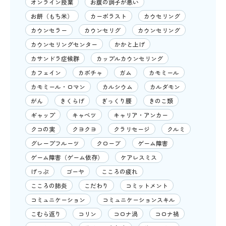
オンライン授業
お腹の調子が悪い
お餅（もち米）
カーボラスト
カウセリング
カウンセラー
カウンセリグ
カウンセリング
カウンセリングセンター
かかと上げ
カサンドラ症候群
カップルカウンセリング
カフェイン
カボチャ
ガム
カモミール
カモミール・ロマン
カルシウム
カルダモン
がん
きくらげ
ぎっくり腰
きのこ類
ギャップ
キャベツ
キャリア・アンカー
クコの実
クヨクヨ
クラリセージ
クルミ
グレープフルーツ
クローブ
ゲーム障害
ゲーム障害（ゲーム依存）
ケアレスミス
げっぷ
ゴーヤ
こころの疲れ
こころの肺炎
こだわり
コミットメント
コミュニケーション
コミュニケーションスキル
こむら返り
コリン
コロナ渦
コロナ禍