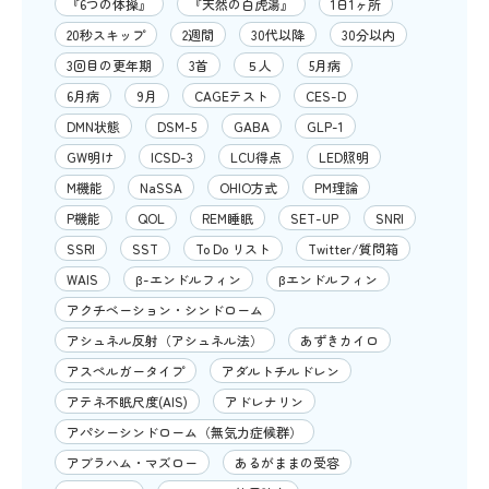
『6つの体操』
『天然の白虎湯』
1日1ヶ所
20秒スキップ
2週間
30代以降
30分以内
3回目の更年期
3首
５人
5月病
6月病
9月
CAGEテスト
CES-D
DMN状態
DSM-5
GABA
GLP-1
GW明け
ICSD-3
LCU得点
LED照明
M機能
NaSSA
OHIO方式
PM理論
P機能
QOL
REM睡眠
SET-UP
SNRI
SSRI
SST
To Do リスト
Twitter/質問箱
WAIS
β-エンドルフィン
βエンドルフィン
アクチベーション・シンドローム
アシュネル反射（アシュネル法）
あずきカイロ
アスペルガータイプ
アダルトチルドレン
アテネ不眠尺度(AIS)
アドレナリン
アパシーシンドローム（無気力症候群）
アブラハム・マズロー
あるがままの受容