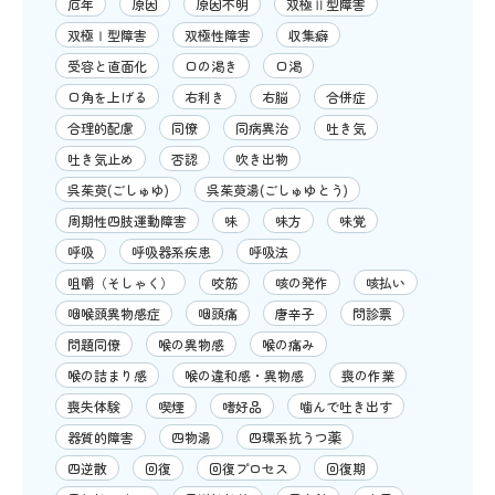
厄年
原因
原因不明
双極Ⅱ型障害
双極Ⅰ型障害
双極性障害
収集癖
受容と直面化
口の渇き
口渇
口角を上げる
右利き
右脳
合併症
合理的配慮
同僚
同病異治
吐き気
吐き気止め
否認
吹き出物
呉茱萸(ごしゅゆ)
呉茱萸湯(ごしゅゆとう)
周期性四肢運動障害
味
味方
味覚
呼吸
呼吸器系疾患
呼吸法
咀嚼（そしゃく）
咬筋
咳の発作
咳払い
咽喉頭異物感症
咽頭痛
唐辛子
問診票
問題同僚
喉の異物感
喉の痛み
喉の詰まり感
喉の違和感・異物感
喪の作業
喪失体験
喫煙
嗜好品
噛んで吐き出す
器質的障害
四物湯
四環系抗うつ薬
四逆散
回復
回復プロセス
回復期