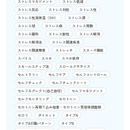
ストレスマネジメント
ストレス低減
ストレス反応
ストレス対処
ストレス性
ストレス性高体温（SIH）
ストレス源
ストレス球
ストレス病
ストレス発散
ストレス緩和
ストレス耐性
ストレス解消
ストレス解消法
ストレス関連疾患
ストレス関連障害
ストレッチ
スヌーズ機能
スパイス
スマホ
スマホ依存
スモールステップ法
スローエクササイズ
セルトラリン
セルフケア
セルフコントロール
セルフチェック
セルフチェックシート
セルフネグレクト(自己放任)
セルフマネジメント
セルフモニタリング
セロトニン
セロトニン再取り込み阻害・セロトニン受容体調整剤
セロリ
ダイエット
タイプA
タイプA行動パターン
タイプB