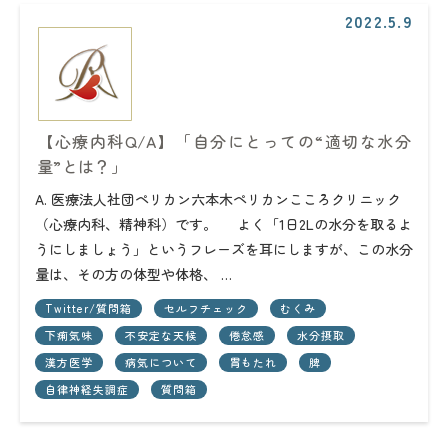
2022.5.9
【心療内科Q/A】「自分にとっての“適切な水分
量”とは？」
A. 医療法人社団ペリカン六本木ペリカンこころクリニック
（心療内科、精神科）です。 よく「1日2Lの水分を取るよ
うにしましょう」というフレーズを耳にしますが、この水分
量は、その方の体型や体格、 …
Twitter/質問箱
セルフチェック
むくみ
下痢気味
不安定な天候
倦怠感
水分摂取
漢方医学
病気について
胃もたれ
脾
自律神経失調症
質問箱