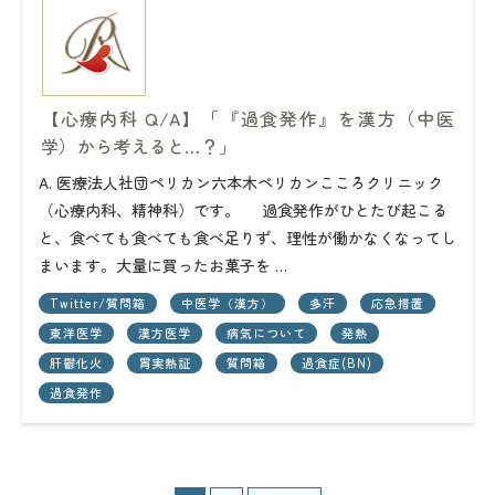
【心療内科 Q/A】「『過食発作』を漢方（中医
学）から考えると…？」
A. 医療法人社団ペリカン六本木ペリカンこころクリニック
（心療内科、精神科）です。 過食発作がひとたび起こる
と、食べても食べても食べ足りず、理性が働かなくなってし
まいます。大量に買ったお菓子を …
Twitter/質問箱
中医学（漢方）
多汗
応急措置
東洋医学
漢方医学
病気について
発熱
肝鬱化火
胃実熱証
質問箱
過食症(BN)
過食発作