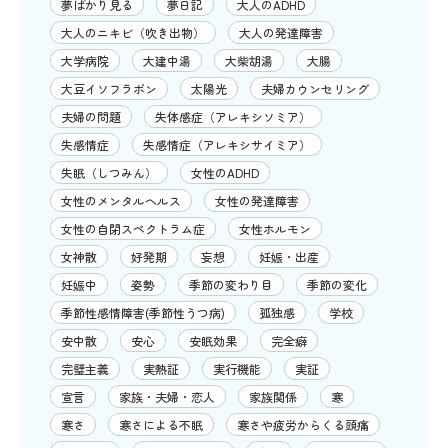
夢ばかり見る
夢日記
大人のADHD
大人のニキビ（吹き出物）
大人の発達障害
大学病院
大建中湯
大柴胡湯
大腸
大豆イソフラボン
太陽光
夫婦カウンセリング
夫婦の問題
失体感症（アレキシソミア）
失感情症
失感情症（アレキシサイミア）
失眠（しつみん）
女性のADHD
女性のメンタルヘルス
女性の発達障害
女性の自閉スペクトラム症
女性ホルモン
女神散
好発期
妄想
妊娠・出産
妊娠中
姿勢
季節の変わり目
季節の変化
季節性感情障害(季節性うつ病)
孤独感
学校
安中散
安心
安眠効果
完全癖
完璧主義
実熱証
実行機能
実証
宣言
家族・夫婦・恋人
家族関係
寒
寒さ
寒さによる不眠
寒さや疲労からくる頭痛