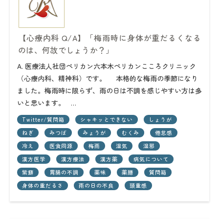
【心療内科 Q/A】「梅雨時に身体が重だるくなる
のは、何故でしょうか？」
A. 医療法人社団ペリカン六本木ペリカンこころクリニック
（心療内科、精神科）です。 本格的な梅雨の季節になり
ました。梅雨時に限らず、雨の日は不調を感じやすい方は多
いと思います。 …
Twitter/質問箱
シャキッとできない
しょうが
ねぎ
みつば
みょうが
むくみ
倦怠感
冷え
医食同源
梅雨
湿気
湿邪
漢方医学
漢方療法
漢方薬
病気について
紫蘇
胃腸の不調
薬味
薬膳
質問箱
身体の重だるさ
雨の日の不良
頭重感