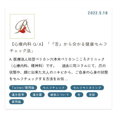
2022.5.18
【心療内科 Q/A】「『舌』から分かる健康セルフ
チェック法」
A. 医療法人社団ペリカン六本木ペリカンこころクリニック
（心療内科、精神科）です。 過去に同コラムにて、爪の
状態や、顔に出来た大人のニキビから、ご自身の心身の状態
をセルフチェックする方法をお伝 …
Twitter/質問箱
セルフチェック
セルフモニタリング
漢方医学
漢方薬
病気について
舌
舌診
質問箱