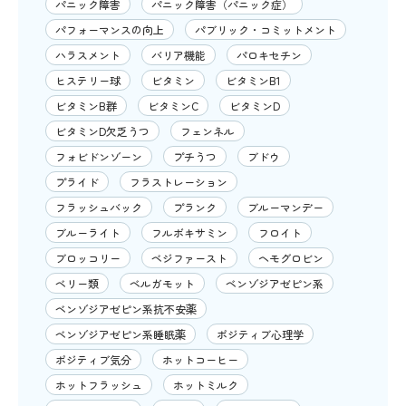
パニック障害
パニック障害（パニック症）
パフォーマンスの向上
パブリック・コミットメント
ハラスメント
バリア機能
パロキセチン
ヒステリー球
ビタミン
ビタミンB1
ビタミンB群
ビタミンC
ビタミンD
ビタミンD欠乏うつ
フェンネル
フォビドンゾーン
プチうつ
ブドウ
プライド
フラストレーション
フラッシュバック
プランク
ブルーマンデー
ブルーライト
フルボキサミン
フロイト
ブロッコリー
ベジファースト
ヘモグロビン
ベリー類
ベルガモット
ベンゾジアゼピン系
ベンゾジアゼピン系抗不安薬
ベンゾジアゼピン系睡眠薬
ポジティブ心理学
ポジティブ気分
ホットコーヒー
ホットフラッシュ
ホットミルク