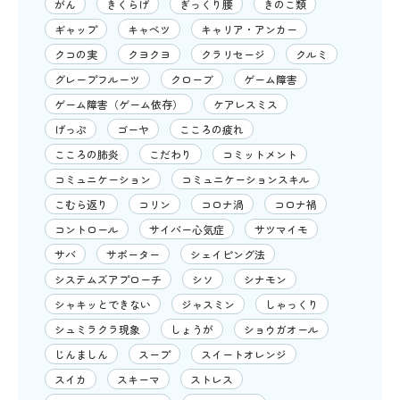
がん
きくらげ
ぎっくり腰
きのこ類
ギャップ
キャベツ
キャリア・アンカー
クコの実
クヨクヨ
クラリセージ
クルミ
グレープフルーツ
クローブ
ゲーム障害
ゲーム障害（ゲーム依存）
ケアレスミス
げっぷ
ゴーヤ
こころの疲れ
こころの肺炎
こだわり
コミットメント
コミュニケーション
コミュニケーションスキル
こむら返り
コリン
コロナ渦
コロナ禍
コントロール
サイバー心気症
サツマイモ
サバ
サポーター
シェイピング法
システムズアプローチ
シソ
シナモン
シャキッとできない
ジャスミン
しゃっくり
シュミラクラ現象
しょうが
ショウガオール
じんましん
スープ
スイートオレンジ
スイカ
スキーマ
ストレス