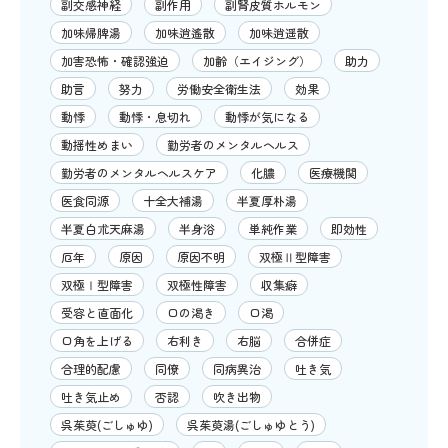
副交感神経
副作用
副腎皮質ホルモン
加味帰脾湯
加味逍遙散
加味逍遥散
加害恐怖・確認強迫
加齢（エイジング）
助力
助言
努力
労働安全衛生法
効果
動悸
動悸・息切れ
動悸が気になる
動揺性めまい
勤労者のメンタルヘルス
勤労者のメンタルヘルスケア
化膿
医療機関
医食同源
十全大補湯
半夏厚朴湯
半夏白朮天麻湯
半身浴
単純作業
即効性
厄年
原因
原因不明
双極Ⅱ型障害
双極Ⅰ型障害
双極性障害
収集癖
受容と直面化
口の渇き
口渇
口角を上げる
右利き
右脳
合併症
合理的配慮
同僚
同病異治
吐き気
吐き気止め
否認
吹き出物
呉茱萸(ごしゅゆ)
呉茱萸湯(ごしゅゆとう)