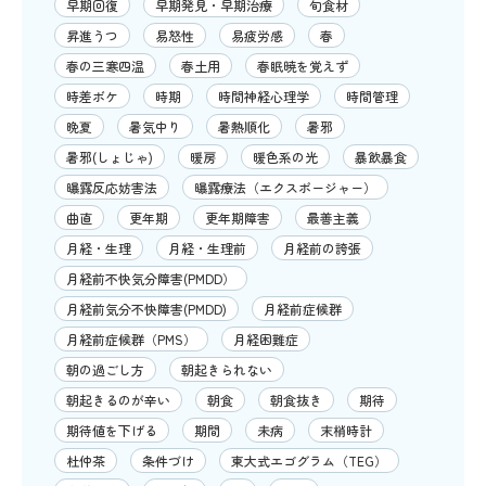
早期回復
早期発見・早期治療
旬食材
昇進うつ
易怒性
易疲労感
春
春の三寒四温
春土用
春眠暁を覚えず
時差ボケ
時期
時間神経心理学
時間管理
晩夏
暑気中り
暑熱順化
暑邪
暑邪(しょじゃ)
暖房
暖色系の光
暴飲暴食
曝露反応妨害法
曝露療法（エクスポージャー）
曲直
更年期
更年期障害
最善主義
月経・生理
月経・生理前
月経前の誇張
月経前不快気分障害(PMDD）
月経前気分不快障害(PMDD)
月経前症候群
月経前症候群（PMS）
月経困難症
朝の過ごし方
朝起きられない
朝起きるのが辛い
朝食
朝食抜き
期待
期待値を下げる
期間
未病
末梢時計
杜仲茶
条件づけ
東大式エゴグラム（TEG）