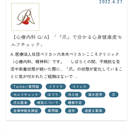
2022.4.27
【心療内科 Q/A】「『爪』で分かる心身健康度セ
ルフチェック」
A. 医療法人社団ペリカン六本木ペリカンこころクリニック
（心療内科、精神科）です。 しばらくの間、不規則な生
活や栄養状態が続いた際に、「爪」の状態が変化しているこ
とに気が付かれたご経験はないで …
Twitter/質問箱
イライラ
ストレス
セルフチェック
ほてり
冷え性
漢方医学
爪
爪は筋余
病気について
睡眠不足
自律神経失調症
質問箱
過労
過度な緊張