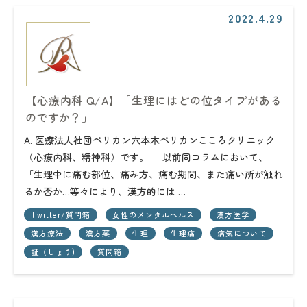
2022.4.29
【心療内科 Q/A】「生理にはどの位タイプがある
のですか？」
A. 医療法人社団ペリカン六本木ペリカンこころクリニック
（心療内科、精神科）です。 以前同コラムにおいて、
「生理中に痛む部位、痛み方、痛む期間、また痛い所が触れ
るか否か…等々により、漢方的には …
Twitter/質問箱
女性のメンタルヘルス
漢方医学
漢方療法
漢方薬
生理
生理痛
病気について
証（しょう)
質問箱