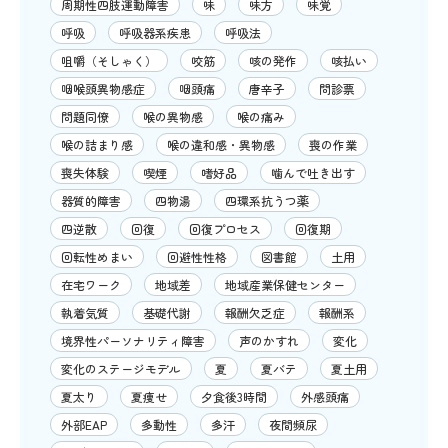
周期性四肢運動障害
味
味方
味覚
呼吸
呼吸器系疾患
呼吸法
咀嚼（そしゃく）
咬筋
咳の発作
咳払い
咽喉頭異物感症
咽頭痛
唐辛子
問診票
問題同僚
喉の異物感
喉の痛み
喉の詰まり感
喉の違和感・異物感
喪の作業
喪失体験
喫煙
嗜好品
噛んで吐き出す
器質的障害
四物湯
四環系抗うつ薬
四逆散
回復
回復プロセス
回復期
回転性めまい
回避性性格
図書館
土用
在宅ワーク
地域差
地域産業保健センター
執着気質
基礎代謝
報酬欠乏症
報酬系
境界性パーソナリティ障害
声のかすれ
変化
変化のステージモデル
夏
夏バテ
夏土用
夏太り
夏痩せ
夕食後3時間
外感頭痛
外部EAP
多動性
多汗
夜間頻尿