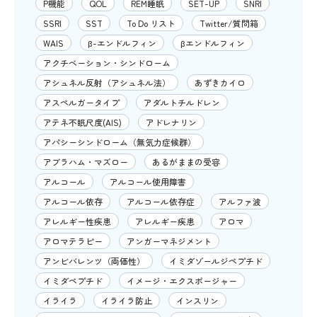
P機能
QOL
REM睡眠
SET-UP
SNRI
SSRI
SST
To Do リスト
Twitter/質問箱
WAIS
β-エンドルフィン
βエンドルフィン
アクチベーション・シンドローム
アシュネル反射（アシュネル法）
あずきカイロ
アスペルガータイプ
アダルトチルドレン
アテネ不眠尺度(AIS)
アドレナリン
アパシーシンドローム（無気力症候群）
アブラハム・マズロー
あるがままの受容
アルコール
アルコール使用障害
アルコール依存
アルコール依存症
アルファ波
アレルギー性疾患
アレルギー疾患
アロマ
アロマテラピー
アンガーマネジメント
アンビバレンツ（両価性）
イミダゾールジペプチド
イミダペプチド
イメージ・エクスポージャー
イライラ
イライラ防止
インスリン