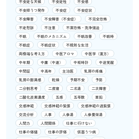
不安定な天候
不安定性
不安感
不安抑うつ発作
不安症
不安症状
不安障害
不安障害（不安症）
不完全恐怖
不定愁訴
不注意
不潔恐怖・洗浄強迫
不眠
不眠のメカニズム
不眠改善
不眠時
不眠症
不眠症状
不規則な生活
両極端な考え方
中医アロマ
中医学（漢方）
中年期
中庸（中道）
中枢時計
中途覚醒
中間証
中高年
主治医
乳房の疼痛
乳房の膨満感
乾燥
予期不安
予防
二分割思考
二度寝
二朮湯
二次障害
二酸化炭素濃度
五感
五苓散
亜鉛
交感神経
交感神経の緊張
交感神経の過緊張
交流分析
人事
人参湯
人参養栄湯
人間力
人間関係
仕事に行けない
仕事の価値
仕事の評価
仮面うつ病