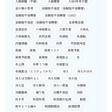
入眠困難（不眠）
入眠障害
入社3年目の壁
全か無か思考
全般性不安症（全般性不安障害)
全般性不安障害
全般性不安障害（GAD）
全般戦不安症（全般性不安障害）
全身倦怠感
全身症状
八味地黄丸
六君子湯
六味丸
六味地黄丸
共同注視
共感性
共感脳
内傷頭痛
内科疾患
内耳
円形脱毛症
再燃
再発
再発リスク
再発予防
再発予防期
再発率
再発防止
冬
冬土用
冬季うつ病
冬病夏治
冬病夏治（とうびょうかち）
冷え
冷えのぼせ
冷えは万病のもと
冷え対策
冷え性
冷え症
冷え解消
冷たい飲食
冷房病
冷蔵庫病
凝り性
分離不安症
初診
利き手
利尿作用
利尿剤の乱用
制度
刺すような痛み
刺激制限法
前頭前野