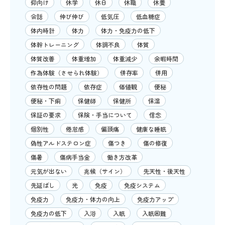
仰向け
休学
休日
休職
休養
会話
伸び伸び
低気圧
低血糖症
体内時計
体力
体力・免疫力の低下
体幹トレーニング
体調不良
体質
体質改善
体重増加
体重減少
余暇時間
作為体験（させられ体験）
併存率
併用
依存性の問題
依存症
価値観
便秘
便秘・下痢
保健師
保健所
保湿
保証の要求
保険・手当について
信念
個別性
倦怠感
偏頭痛
健康な睡眠
偽性アルドステロン症
傷つき
傷の修復
傷暑
傷病手当金
働き方改革
元気が出ない
兆候（サイン）
先天性・後天性
先延ばし
光
免疫
免疫システム
免疫力
免疫力・体力の向上
免疫力アップ
免疫力の低下
入浴
入眠
入眠困難