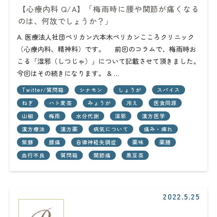
【心療内科 Q/A】「梅雨時に腰や関節が痛くなる
のは、何故でしょうか？」
A. 医療法人社団ペリカン六本木ペリカンこころクリニック
（心療内科、精神科）です。 前回のコラムで、梅雨時お
こる「湿邪（しつじゃ）」について記載させて頂きました。
今回はその続きになります。 & …
Twitter/質問箱
シナモン
しょうが
スパイス
ねぎ
ハト麦茶
みょうが
冷え
医食同源
山椒
梅雨
水分代謝
湿邪
漢方医学
漢方療法
漢方薬
病気について
痛み・痺れ
紫蘇
腰痛
自律神経失調症
薬味
薬膳
血行不良
質問箱
関節痛
黒豆茶
2022.5.25