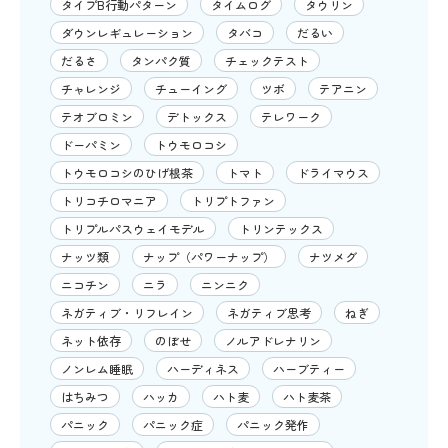
タイプB行動パターン
タイムログ
タウリン
ダウンレギュレーション
タバコ
だるい
だるさ
タンパク質
チェックテスト
チャレンジ
チューイング
ツボ
テアニン
テオブロミン
デトックス
テレワーク
ドーパミン
トウモロコシ
トウモロコシのひげ根茶
トマト
ドライマウス
トリコチロマニア
トリプトファン
トリプルパスウェイモデル
トリンテックス
ナッツ類
ナップ（パワーナップ）
ナツメグ
ニコチン
ニラ
ニンニク
ネガティブ・リフレイン
ネガティブ思考
ねぎ
ネット依存
のぼせ
ノルアドレナリン
ノンレム睡眠
ハーディネス
ハーブティー
はちみつ
ハッカ
ハト麦
ハト麦茶
パニック
パニック症
パニック発作