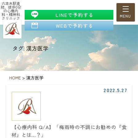
六本木駅直
結、徒歩0分
の心療内
LINEで予約する
科・精神科
クリニック
WEBで予約する
タグ: 漢方医学
HOME
>
漢方医学
2022.5.27
【心療内科 Q/A】「梅雨時の不調にお勧めの『食
材』とは…？」