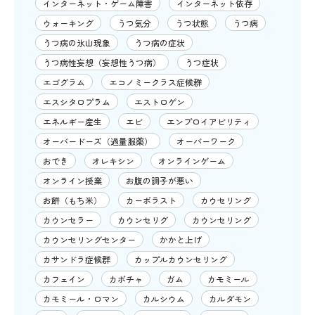
インターネット・ゲーム障害
インターネット依存
ウォーキング
うつ気分
うつ状態
うつ病
うつ病の氷山現象
うつ病の症状
うつ病性妄想（妄想性うつ病）
うつ症状
エゴグラム
エコノミークラス症候群
エスシタロプラム
エストロゲン
エネルギー産生
エビ
エンプロイアビリティ
オーバードーズ（過量服薬）
オーバーワーク
おでき
オレキシン
オンラインゲーム
オンライン授業
お腹の調子が悪い
お餅（もち米）
カーボラスト
カウセリング
カウンセラー
カウンセリグ
カウンセリング
カウンセリングセンター
かかと上げ
カサンドラ症候群
カップルカウンセリング
カフェイン
カボチャ
ガム
カモミール
カモミール・ロマン
カルシウム
カルダモン