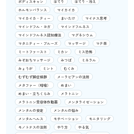
ボディスキャン
ほてり
ほてり・冷え
ホルモンバランス
マイカイカ
マイカイカ・ティー
まいたけ
マイナス思考
マインドフル・ヨガ
マインドフルネス
マインドフルネス認知療法
マグネシウム
マタニティー・ブルーズ
マッサージ
マテ茶
ミートファースト
ミカン
ミス恐怖
みぞおちマッサージ
みつば
ミネラル
みょうが
ミント
むくみ
むずむず脚症候群
メーラビアンの法則
メタファー（暗喩）
めまい
めまい・立ちくらみ
メラトニン
メラトニン受容体作動薬
メンタライゼーション
メンタルの安定
メンタルの悩み
メンタルヘルス
モチベーション
モニタリング
モノトナスの法則
やり方
やる気