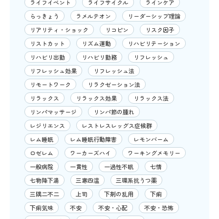
ライフイベント
ライフサイクル
ラインケア
らっきょう
ラメルテオン
リーダーシップ理論
リアリティ・ショック
リコピン
リスク因子
リストカット
リズム運動
リハビリテーション
リハビリ出勤
リハビリ勤務
リフレッシュ
リフレッシュ効果
リフレッシュ法
リモートワーク
リラクゼーション法
リラックス
リラックス効果
リラックス法
リンパマッサージ
リンパ節の腫れ
レジリエンス
レストレスレッグス症候群
レム睡眠
レム睡眠行動障害
レモンバーム
ロゼレム
ワーカーズハイ
ワーキングメモリー
一般病院
一貫性
一過性不眠
七情
七物降下湯
三寒四温
三環系抗うつ薬
三隅二不二
上司
下剤の乱用
下痢
下痢気味
不安
不安・心配
不安・恐怖