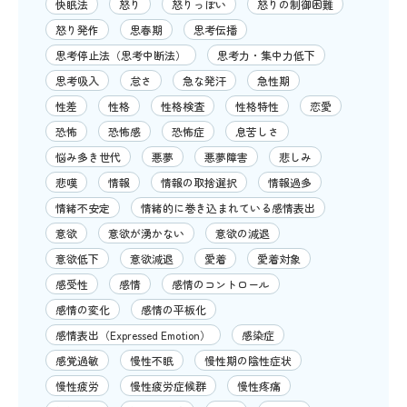
快眠法
怒り
怒りっぽい
怒りの制御困難
怒り発作
思春期
思考伝播
思考停止法（思考中断法）
思考力・集中力低下
思考吸入
怠さ
急な発汗
急性期
性差
性格
性格検査
性格特性
恋愛
恐怖
恐怖感
恐怖症
息苦しさ
悩み多き世代
悪夢
悪夢障害
悲しみ
悲嘆
情報
情報の取捨選択
情報過多
情緒不安定
情緒的に巻き込まれている感情表出
意欲
意欲が湧かない
意欲の減退
意欲低下
意欲減退
愛着
愛着対象
感受性
感情
感情のコントロール
感情の変化
感情の平板化
感情表出（Expressed Emotion）
感染症
感覚過敏
慢性不眠
慢性期の陰性症状
慢性疲労
慢性疲労症候群
慢性疼痛