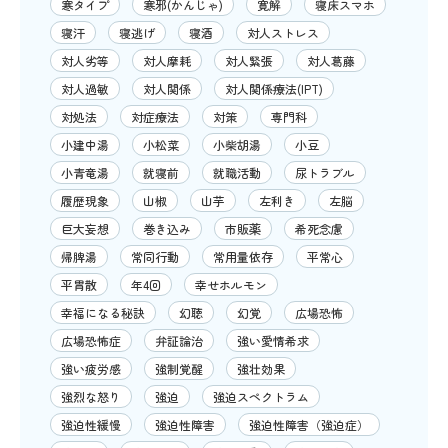
寒タイプ
寒邪(かんじゃ)
寛解
寝床スマホ
寝汗
寝逃げ
寝酒
対人ストレス
対人劣等
対人摩耗
対人緊張
対人葛藤
対人過敏
対人関係
対人関係療法(IPT)
対処法
対症療法
対策
専門科
小建中湯
小松菜
小柴胡湯
小豆
小青竜湯
就寝前
就職活動
尿トラブル
履歴現象
山椒
山芋
左利き
左脳
巨大妄想
巻き込み
市販薬
希死念慮
帰脾湯
常同行動
常用量依存
平常心
平胃散
年4回
幸せホルモン
幸福になる秘訣
幻聴
幻覚
広場恐怖
広場恐怖症
弁証論治
強い愛情希求
強い疲労感
強制覚醒
強壮効果
強烈な怒り
強迫
強迫スペクトラム
強迫性緩慢
強迫性障害
強迫性障害（強迫症）