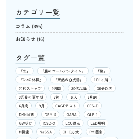
カテゴリ一覧
コラム
(895)
お知らせ
(16)
タグ一覧
「恐」
「腸のゴールデンタイム」
「驚」
『6つの体操』
『天然の白虎湯』
1日1ヶ所
20秒スキップ
2週間
30代以降
30分以内
3回目の更年期
3首
５人
5月病
6月病
9月
CAGEテスト
CES-D
DMN状態
DSM-5
GABA
GLP-1
GW明け
ICSD-3
LCU得点
LED照明
M機能
NaSSA
OHIO方式
PM理論