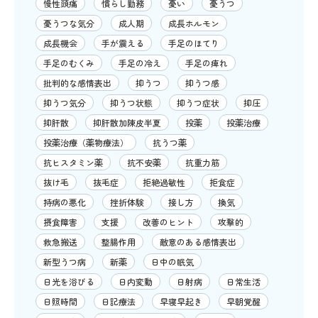
慢性頭痛
慣らし勤務
憂い
憂うつ
憂うつな気分
成人期
成長ホルモン
成長機会
手が震える
手足のほてり
手足のむくみ
手足の冷え
手足の痺れ
批判的な感情表出
抑うつ
抑うつ感
抑うつ気分
抑うつ状態
抑うつ症状
抑圧
抑肝散
抑肝散加陳皮半夏
投薬
投薬治療
投薬治療（薬物療法）
抗うつ薬
抗ヒスタミン薬
抗不安薬
抗重力筋
抜け毛
抜毛症
拒絶過敏性
拒食症
持病の悪化
挫折体験
接し方
換気
摂食障害
支援
改善のヒント
攻撃的
救急搬送
整腸作用
敵意のある感情表出
新型うつ病
新薬
日中の眠気
日光を浴びる
日内変動
日射病
日常生活
日照時間
日記療法
早寝早起き
早朝覚醒