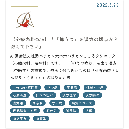
2022.5.22
【心療内科Q/A】「『抑うつ』を漢方の観点から
教えて下さい」
A. 医療法人社団ペリカン六本木ペリカンこころクリニック
（心療内科、精神科）です。 「抑うつ症状」を表す漢方
（中医学）の概念で、恐らく最も近いものは「心脾両虚（し
んぴりょうきょ）」の状態かと思 …
Twitter/質問箱
うつ病
不安感
便秘・下痢
心脾両虚
抑うつ症状
漢方医学
漢方療法
漢方薬
物忘れ
甘い物
病気について
睡眠障害・不眠
脳疲労
質問箱
過眠
食欲不振
食養生