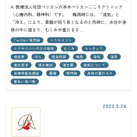
A. 医療法人社団ペリカン六本木ペリカンこころクリニック
（心療内科、精神科）です。 梅雨時には、「湿気」と
「冷え」により、胃腸が弱り易くなるのと同時に、水分が身
体の中に溜まり、むくみや重だるさ …
Twitter/質問箱
トウモロコシ
トウモロコシのひげ根茶
むくみ
らっきょう
倦怠感
冷え
医食同源
梅雨
湿気
湿邪
漢方医学
漢方療法
漢方薬
病気について
自律神経失調症
薬膳
質問箱
身体の重だるさ
黄色い食べ物
2022.5.26