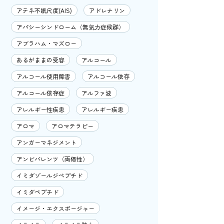
アテネ不眠尺度(AIS)
アドレナリン
アパシーシンドローム（無気力症候群）
アブラハム・マズロー
あるがままの受容
アルコール
アルコール使用障害
アルコール依存
アルコール依存症
アルファ波
アレルギー性疾患
アレルギー疾患
アロマ
アロマテラピー
アンガーマネジメント
アンビバレンツ（両価性）
イミダゾールジペプチド
イミダペプチド
イメージ・エクスポージャー