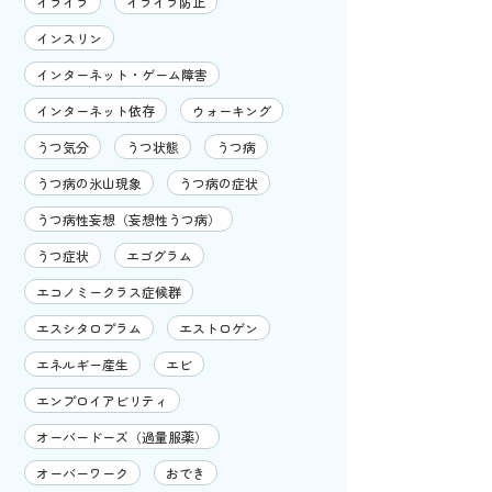
イライラ
イライラ防止
インスリン
インターネット・ゲーム障害
インターネット依存
ウォーキング
うつ気分
うつ状態
うつ病
うつ病の氷山現象
うつ病の症状
うつ病性妄想（妄想性うつ病）
うつ症状
エゴグラム
エコノミークラス症候群
エスシタロプラム
エストロゲン
エネルギー産生
エビ
エンプロイアビリティ
オーバードーズ（過量服薬）
オーバーワーク
おでき