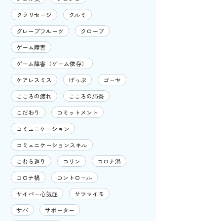
クラリセージ
クルミ
グレープフルーツ
クローブ
ゲーム障害
ゲーム障害（ゲーム依存）
ケアレスミス
げっぷ
ゴーヤ
こころの疲れ
こころの肺炎
こだわり
コミットメント
コミュニケーション
コミュニケーションスキル
こむら返り
コリン
コロナ渦
コロナ禍
コントロール
サイバー心気症
サツマイモ
サバ
サポーター