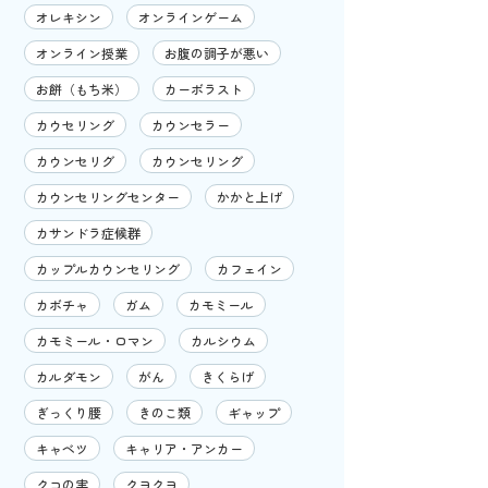
オレキシン
オンラインゲーム
オンライン授業
お腹の調子が悪い
お餅（もち米）
カーボラスト
カウセリング
カウンセラー
カウンセリグ
カウンセリング
カウンセリングセンター
かかと上げ
カサンドラ症候群
カップルカウンセリング
カフェイン
カボチャ
ガム
カモミール
カモミール・ロマン
カルシウム
カルダモン
がん
きくらげ
ぎっくり腰
きのこ類
ギャップ
キャベツ
キャリア・アンカー
クコの実
クヨクヨ