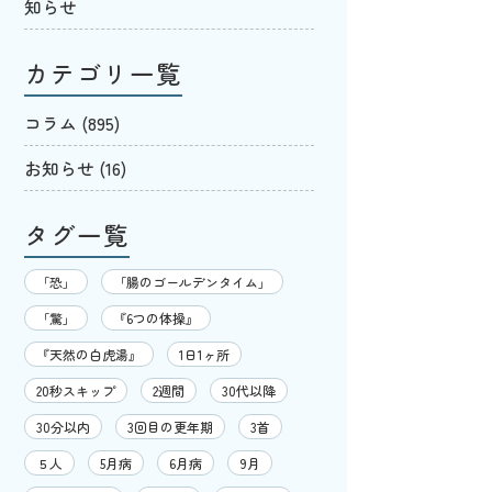
知らせ
カテゴリ一覧
コラム
(895)
お知らせ
(16)
タグ一覧
「恐」
「腸のゴールデンタイム」
「驚」
『6つの体操』
『天然の白虎湯』
1日1ヶ所
20秒スキップ
2週間
30代以降
30分以内
3回目の更年期
3首
５人
5月病
6月病
9月