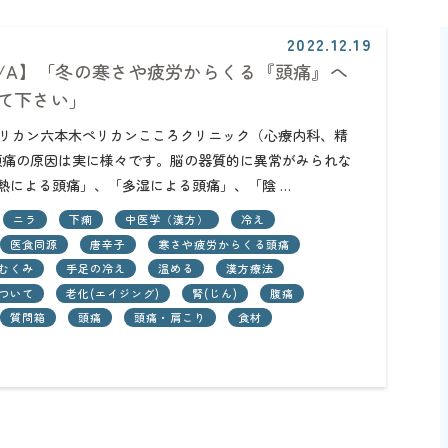
2022.12.19
Q/A】「冬の寒さや疲労からくる『頭痛』へ
て下さい」
団ペリカン六本木ペリカンこころクリニック（心療内科、精
痛の原因は実に様々です。脳の器質的に異常がみられな
熱による頭痛」、「多湿による頭痛」、「陰 …
ニラ
下痢
中医学（漢方）
冷え
医食同源
唐辛子
寒さや疲労からくる頭痛
むくみ
手足の冷え
温める
漢方療法
ついて
老化(エイジング)
腎(じん)
腹痛
質問箱
頭痛
頭痛・肩こり
食材