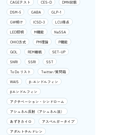
CAGEテスト
CES-D
DMN状態
DSM-5
GABA
GLP-1
GW明け
ICSD-3
LCU得点
LED照明
M機能
NaSSA
OHIO方式
PM理論
P機能
QOL
REM睡眠
SET-UP
SNRI
SSRI
SST
To Do リスト
Twitter/質問箱
WAIS
β-エンドルフィン
βエンドルフィン
アクチベーション・シンドローム
アシュネル反射（アシュネル法）
あずきカイロ
アスペルガータイプ
アダルトチルドレン