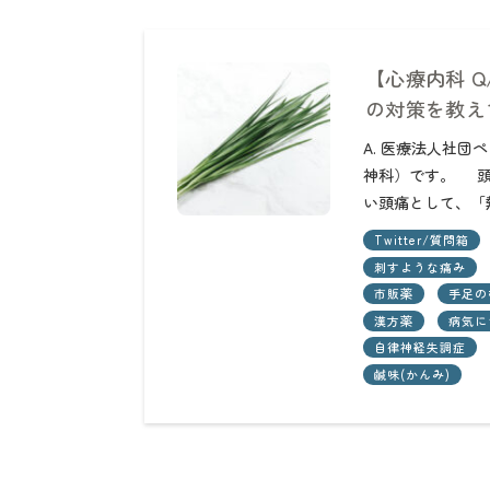
【心療内科 
の対策を教え
A. 医療法人社
神科）です。 頭
い頭痛として、「
Twitter/質問箱
刺すような痛み
市販薬
手足の
漢方薬
病気に
自律神経失調症
鹹味(かんみ)