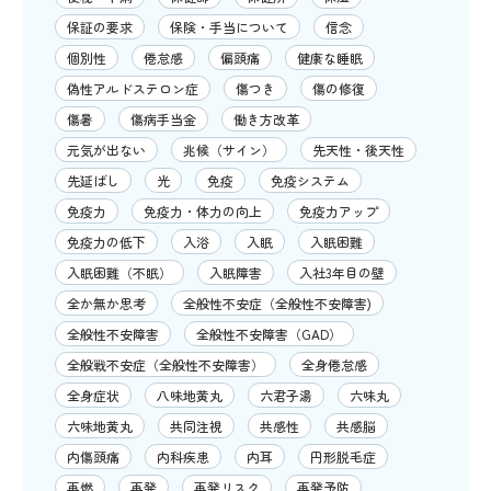
保証の要求
保険・手当について
信念
個別性
倦怠感
偏頭痛
健康な睡眠
偽性アルドステロン症
傷つき
傷の修復
傷暑
傷病手当金
働き方改革
元気が出ない
兆候（サイン）
先天性・後天性
先延ばし
光
免疫
免疫システム
免疫力
免疫力・体力の向上
免疫力アップ
免疫力の低下
入浴
入眠
入眠困難
入眠困難（不眠）
入眠障害
入社3年目の壁
全か無か思考
全般性不安症（全般性不安障害)
全般性不安障害
全般性不安障害（GAD）
全般戦不安症（全般性不安障害）
全身倦怠感
全身症状
八味地黄丸
六君子湯
六味丸
六味地黄丸
共同注視
共感性
共感脳
内傷頭痛
内科疾患
内耳
円形脱毛症
再燃
再発
再発リスク
再発予防