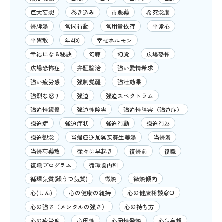
巨大妄想
巻き込み
市販薬
希死念慮
帰脾湯
常同行動
常用量依存
平常心
平胃散
年4回
幸せホルモン
幸福になる秘訣
幻聴
幻覚
広場恐怖
広場恐怖症
弁証論治
強い愛情希求
強い疲労感
強制覚醒
強壮効果
強烈な怒り
強迫
強迫スペクトラム
強迫性緩慢
強迫性障害
強迫性障害（強迫症）
強迫症
強迫症状
強迫行動
強迫行為
強迫観念
当帰四逆加呉茱萸生姜湯
当帰湯
当帰芍薬散
徐々に早起き
復帰前
復職
復職プログラム
循環器内科
循環気質(躁うつ気質)
微熱
微熱傾向
心(しん)
心の健康の維持
心の健康相談窓口
心の強さ（メンタルの強さ）
心の持ち方
心の疲労度
心因性
心因性発熱
心気妄想