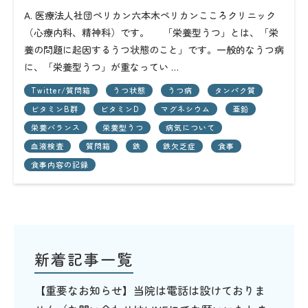
A. 医療法人社団ペリカン六本木ペリカンこころクリニック
（心療内科、精神科）です。 「栄養型うつ」とは、「栄
養の問題に起因するうつ状態のこと」です。一般的なうつ病
に、「栄養型うつ」が重なってい …
Twitter/質問箱
うつ状態
うつ病
タンパク質
ビタミンB群
ビタミンD
マグネシウム
亜鉛
栄養バランス
栄養型うつ
病気について
血液検査
質問箱
鉄
鉄欠乏症
食事
食事内容の記録
新着記事一覧
【重要なお知らせ】当院は電話は設けておりま