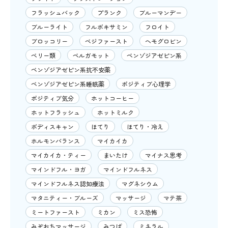
フラッシュバック
プランク
ブルーマンデー
ブルーライト
フルボキサミン
フロイト
ブロッコリー
ベジファースト
ヘモグロビン
ベリー類
ベルガモット
ベンゾジアゼピン系
ベンゾジアゼピン系抗不安薬
ベンゾジアゼピン系睡眠薬
ポジティブ心理学
ポジティブ気分
ホットコーヒー
ホットフラッシュ
ホットミルク
ボディスキャン
ほてり
ほてり・冷え
ホルモンバランス
マイカイカ
マイカイカ・ティー
まいたけ
マイナス思考
マインドフル・ヨガ
マインドフルネス
マインドフルネス認知療法
マグネシウム
マタニティー・ブルーズ
マッサージ
マテ茶
ミートファースト
ミカン
ミス恐怖
みぞおちマッサージ
みつば
ミネラル