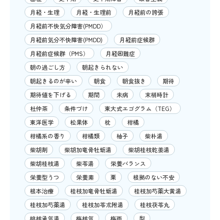
月経・生理
月経・生理前
月経前の誇張
月経前不快気分障害(PMDD）
月経前気分不快障害(PMDD)
月経前症候群
月経前症候群（PMS）
月経困難症
朝の過ごし方
朝起きられない
朝起きるのが辛い
朝食
朝食抜き
期待
期待値を下げる
期間
未病
末梢時計
杜仲茶
条件づけ
東大式エゴグラム（TEG）
東洋医学
松果体
枕
柑橘
柑橘系の香り
柑橘類
柚子
柴朴湯
柴胡剤
柴胡加竜骨牡蛎湯
柴胡桂枝乾姜湯
柴胡桂枝湯
柴苓湯
栄養バランス
栄養型うつ
栄養素
栗
根拠のない不安
根本治療
桂枝加竜骨牡蛎湯
桂枝加芍薬大黄湯
桂枝加芍薬湯
桂枝加苓朮附湯
桂枝茯苓丸
桃核承気湯
梅核気
梅雨
梨