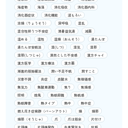
海産物
海藻
消化吸収
消化器内科
消化器症状
消化機能
涙もろい
涼燥（りょうそう）
深呼吸
混乱
混合性抑うつ不安症
清暑益気湯
減薬
温める
温性
温燥（おんそう）
湯たんぽ
湯たんぽ安眠法
湿(しつ)
湿気
湿邪
湿邪(しつじゃ)
漠然とした不安感
漢方チャイ
漢方医学
漢方療法
漢方薬
漸進的筋弛緩法
潤い不足不眠
潤すこと
災害不調
炎症
炭酸水
無価値感
無気力
無酸素運動
焦り
焦燥感
照明
熄風
熟眠困難
熟眠感
熟眠障害
熱タイプ
熱中
熱中症
燃え尽き症候群（バーンアウト）
燥
燥邪
燥邪（そうじゃ）
爪
爪は筋余
片付け
片頭痛
片頭痛発作
牛車腎気丸
牡蛎