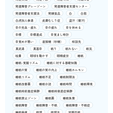
発達障害グレーゾーン
発達障害者支援センター
発達障害者支援法
発酵食品
白
白筋
白虎加人参湯
皮膚むしり症
盗汗（寝汗)
目の充血・疲れ
目の疲れ
目を休める
目標
目標達成
目覚まし時計
目覚めが悪い
直接糖（砂糖）
相談先
真武湯
真面目
眠り
眠れない
眠気
眩暈
眼球を動かす
眼精疲労
睡眠
睡眠-覚醒リズム
睡眠に対する基礎知識
睡眠の質
睡眠の質の向上
睡眠ホルモン
睡眠リズム
睡眠不足
睡眠制限法
睡眠改善薬
睡眠日誌
睡眠時間
睡眠環境
睡眠相前進症候群
睡眠相後退症候群
睡眠禁止ゾーン
睡眠薬
睡眠負債
睡眠障害
睡眠障害・不眠
睡眠障害・不眠症
睡眠麻痺
瞑想
瞑想法
短期不眠