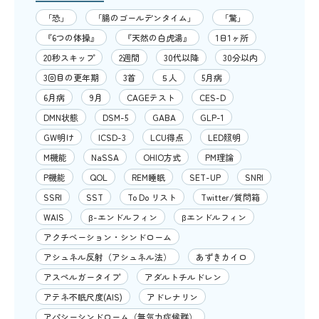
「恐」
「腸のゴールデンタイム」
「驚」
『6つの体操』
『天然の白虎湯』
1日1ヶ所
20秒スキップ
2週間
30代以降
30分以内
3回目の更年期
3首
５人
5月病
6月病
9月
CAGEテスト
CES-D
DMN状態
DSM-5
GABA
GLP-1
GW明け
ICSD-3
LCU得点
LED照明
M機能
NaSSA
OHIO方式
PM理論
P機能
QOL
REM睡眠
SET-UP
SNRI
SSRI
SST
To Do リスト
Twitter/質問箱
WAIS
β-エンドルフィン
βエンドルフィン
アクチベーション・シンドローム
アシュネル反射（アシュネル法）
あずきカイロ
アスペルガータイプ
アダルトチルドレン
アテネ不眠尺度(AIS)
アドレナリン
アパシーシンドローム（無気力症候群）