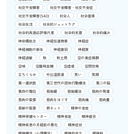
社交不安障害
社交不安障害・社交不安症
社交不安障害(SAD)
社会人
社会復帰
社会生活
社会的ジェットラグ
社会的再適応評価尺度
社会的支援
社会的痛み
神田橋処方
神経伝達物質
神経症
神経細胞の新生
神経衰弱
神経質
神経過敏
秋
秋土用
空の巣症候群
空咳
空腹時血糖
空虚感
空間恐怖
立ちくらみ
竹筎温胆湯
笑い
笑顔
第一選択肢
第三世代の認知行動療法
第二の脳
第四の職位
筋弛緩
筋弛緩法
筋肉の発達
筋肉の緊張
筋肉をほぐす
筋肉痛
筋肉量
筋郁の緊張
節ネット
精神の安定
精神保健センター
精神安定
精神疲労
精神疾患の月経前の悪化
精神症状
精神療法（心理療法）
精神的自立
精神科