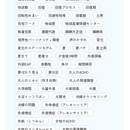
四逆散
回復
回復プロセス
回復期
回転性めまい
回避性性格
図書館
土用
在宅ワーク
地域差
地域産業保健センター
執着気質
基礎代謝
報酬欠乏症
報酬系
境界性パーソナリティ障害
声のかすれ
変化
変化のステージモデル
夏
夏バテ
夏土用
夏太り
夏痩せ
夕食後3時間
外感頭痛
外部EAP
多動性
多汗
夜間頻尿
夢ばかり見る
夢日記
大人のADHD
大人のニキビ（吹き出物）
大人の発達障害
大学病院
大建中湯
大柴胡湯
大腸
大豆イソフラボン
太陽光
夫婦カウンセリング
夫婦の問題
失体感症（アレキシソミア）
失感情症
失感情症（アレキシサイミア）
失眠（しつみん）
女性のADHD
女性のメンタルヘルス
女性の発達障害