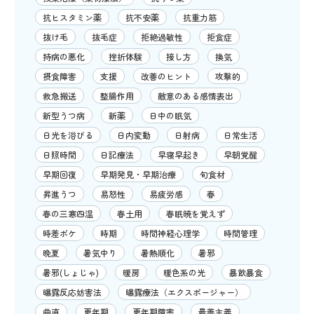
抗ヒスタミン薬
抗不安薬
抗重力筋
抜け毛
抜毛症
拒絶過敏性
拒食症
持病の悪化
挫折体験
接し方
換気
摂食障害
支援
改善のヒント
攻撃的
救急搬送
整腸作用
敵意のある感情表出
新型うつ病
新薬
日中の眠気
日光を浴びる
日内変動
日射病
日常生活
日照時間
日記療法
早寝早起き
早朝覚醒
早期回復
早期発見・早期治療
旬食材
昇進うつ
易怒性
易疲労感
春
春の三寒四温
春土用
春眠暁を覚えず
時差ボケ
時期
時間神経心理学
時間管理
晩夏
暑気中り
暑熱順化
暑邪
暑邪(しょじゃ)
暖房
暖色系の光
暴飲暴食
曝露反応妨害法
曝露療法（エクスポージャー）
曲直
更年期
更年期障害
最善主義