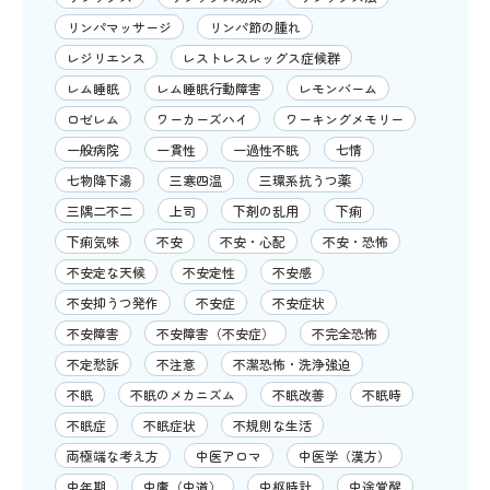
リンパマッサージ
リンパ節の腫れ
レジリエンス
レストレスレッグス症候群
レム睡眠
レム睡眠行動障害
レモンバーム
ロゼレム
ワーカーズハイ
ワーキングメモリー
一般病院
一貫性
一過性不眠
七情
七物降下湯
三寒四温
三環系抗うつ薬
三隅二不二
上司
下剤の乱用
下痢
下痢気味
不安
不安・心配
不安・恐怖
不安定な天候
不安定性
不安感
不安抑うつ発作
不安症
不安症状
不安障害
不安障害（不安症）
不完全恐怖
不定愁訴
不注意
不潔恐怖・洗浄強迫
不眠
不眠のメカニズム
不眠改善
不眠時
不眠症
不眠症状
不規則な生活
両極端な考え方
中医アロマ
中医学（漢方）
中年期
中庸（中道）
中枢時計
中途覚醒