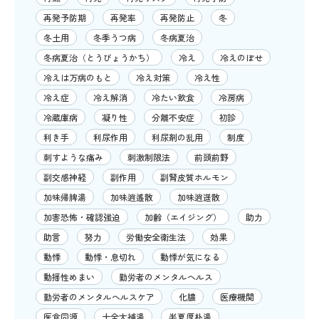
再発予防期
再発率
再発防止
冬
冬土用
冬季うつ病
冬病夏治
冬病夏治（とうびょうかち）
冷え
冷えのぼせ
冷えは万病のもと
冷え対策
冷え性
冷え症
冷え解消
冷たい飲食
冷房病
冷蔵庫病
凝り性
分離不安症
初診
利き手
利尿作用
利尿剤の乱用
制度
刺すような痛み
刺激制限法
前頭前野
副交感神経
副作用
副腎皮質ホルモン
加味帰脾湯
加味逍遙散
加味逍遥散
加害恐怖・確認強迫
加齢（エイジング）
助力
助言
努力
労働安全衛生法
効果
動悸
動悸・息切れ
動悸が気になる
動揺性めまい
勤労者のメンタルヘルス
勤労者のメンタルヘルスケア
化膿
医療機関
医食同源
十全大補湯
半夏厚朴湯