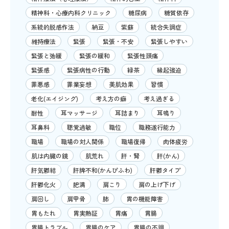
精神科・心療内科クリニック
糖尿病
糖質依存
系統的脱感作法
納豆
紫蘇
統合失調症
維持療法
緊張
緊張・不安
緊張しやすい
緊張と弛緩
緊張の緩和
緊張性頭痛
緊張感
緊張病性の行動
緑茶
縁起強迫
罪悪感
罪業妄想
美肌効果
習慣
老化(エイジング)
考え方の癖
考え過ぎる
耐性
耳マッサージ
耳詰まり
耳鳴り
耳鼻科
聴覚過敏
職位
職務遂行能力
職場
職場の対人関係
職場復帰
肉体疲労
肌は内臓の鏡
肌荒れ
肝・腎
肝(かん)
肝気鬱結
肝脾不和(かんぴふわ)
肝鬱タイプ
肝鬱化火
肥満
肩こり
肩の上げ下げ
肩回し
肩甲骨
肺
胃の機能障害
胃もたれ
胃実熱証
胃痛
胃腸
胃腸トラブル
胃腸のケア
胃腸の不調