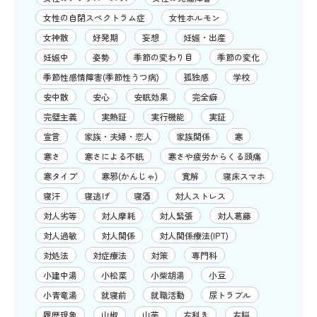
女性の自閉スペクトラム症
女性ホルモン
女神散
好発期
妄想
妊娠・出産
妊娠中
姿勢
季節の変わり目
季節の変化
季節性感情障害(季節性うつ病)
孤独感
学校
安中散
安心
安眠効果
完全癖
完璧主義
実熱証
実行機能
実証
宣言
家族・夫婦・恋人
家族関係
寒
寒さ
寒さによる不眠
寒さや疲労からくる頭痛
寒タイプ
寒邪(かんじゃ)
寛解
寝床スマホ
寝汗
寝逃げ
寝酒
対人ストレス
対人劣等
対人摩耗
対人緊張
対人葛藤
対人過敏
対人関係
対人関係療法(IPT)
対処法
対症療法
対策
専門科
小建中湯
小松菜
小柴胡湯
小豆
小青竜湯
就寝前
就職活動
尿トラブル
履歴現象
山椒
山芋
左利き
左脳