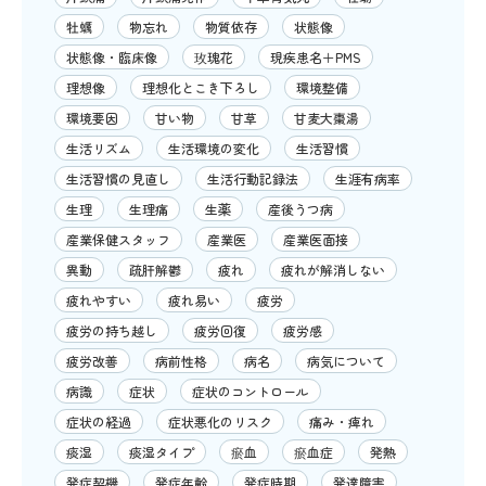
牡蠣
物忘れ
物質依存
状態像
状態像・臨床像
玫瑰花
現疾患名＋PMS
理想像
理想化とこき下ろし
環境整備
環境要因
甘い物
甘草
甘麦大棗湯
生活リズム
生活環境の変化
生活習慣
生活習慣の見直し
生活行動記録法
生涯有病率
生理
生理痛
生薬
産後うつ病
産業保健スタッフ
産業医
産業医面接
異動
疏肝解鬱
疲れ
疲れが解消しない
疲れやすい
疲れ易い
疲労
疲労の持ち越し
疲労回復
疲労感
疲労改善
病前性格
病名
病気について
病識
症状
症状のコントロール
症状の経過
症状悪化のリスク
痛み・痺れ
痰湿
痰湿タイプ
瘀血
瘀血症
発熱
発症契機
発症年齢
発症時期
発達障害