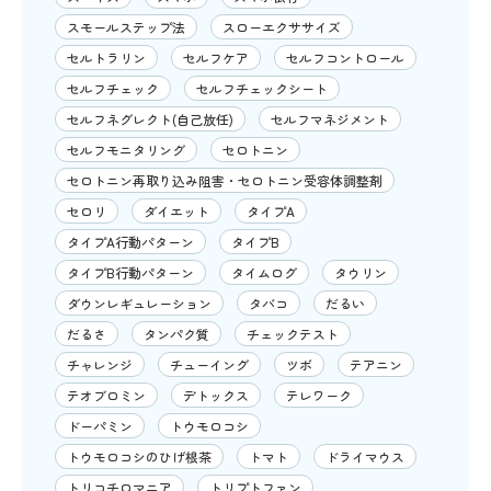
スモールステップ法
スローエクササイズ
セルトラリン
セルフケア
セルフコントロール
セルフチェック
セルフチェックシート
セルフネグレクト(自己放任)
セルフマネジメント
セルフモニタリング
セロトニン
セロトニン再取り込み阻害・セロトニン受容体調整剤
セロリ
ダイエット
タイプA
タイプA行動パターン
タイプB
タイプB行動パターン
タイムログ
タウリン
ダウンレギュレーション
タバコ
だるい
だるさ
タンパク質
チェックテスト
チャレンジ
チューイング
ツボ
テアニン
テオブロミン
デトックス
テレワーク
ドーパミン
トウモロコシ
トウモロコシのひげ根茶
トマト
ドライマウス
トリコチロマニア
トリプトファン