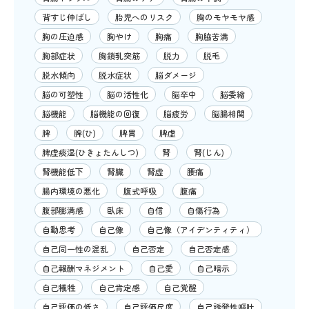
背すじ伸ばし
胎児へのリスク
胸のモヤモヤ感
胸の圧迫感
胸やけ
胸痛
胸脇苦満
胸部症状
胸鎖乳突筋
脱力
脱毛
脱水傾向
脱水症状
脳ダメージ
脳の可塑性
脳の活性化
脳卒中
脳委縮
脳機能
脳機能の回復
脳疲労
脳腸相関
脾
脾(ひ)
脾胃
脾虚
脾虚痰湿(ひきょたんしつ)
腎
腎(じん)
腎機能低下
腎臓
腎虚
腰痛
腸内環境の悪化
腹式呼吸
腹痛
腹部膨満感
臥床
自信
自傷行為
自動思考
自己像
自己像（アイデンティティ）
自己同一性の混乱
自己否定
自己否定感
自己報酬マネジメント
自己愛
自己暗示
自己犠牲
自己肯定感
自己覚醒
自己評価の低さ
自己評価尺度
自己誘発性嘔吐