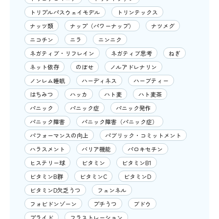
トリプルパスウェイモデル
トリンテックス
ナッツ類
ナップ（パワーナップ）
ナツメグ
ニコチン
ニラ
ニンニク
ネガティブ・リフレイン
ネガティブ思考
ねぎ
ネット依存
のぼせ
ノルアドレナリン
ノンレム睡眠
ハーディネス
ハーブティー
はちみつ
ハッカ
ハト麦
ハト麦茶
パニック
パニック症
パニック発作
パニック障害
パニック障害（パニック症）
パフォーマンスの向上
パブリック・コミットメント
ハラスメント
バリア機能
パロキセチン
ヒステリー球
ビタミン
ビタミンB1
ビタミンB群
ビタミンC
ビタミンD
ビタミンD欠乏うつ
フェンネル
フォビドンゾーン
プチうつ
ブドウ
プライド
フラストレーション