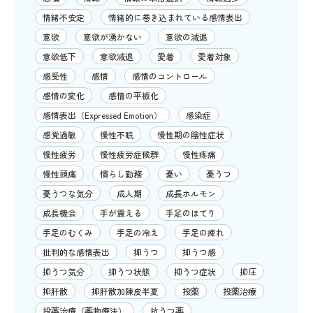
情緒不安定
情緒的に巻き込まれている感情表出
意欲
意欲が湧かない
意欲の減退
意欲低下
意欲減退
愛着
愛着対象
感受性
感情
感情のコントロール
感情の変化
感情の平板化
感情表出（Expressed Emotion）
感染症
感覚過敏
慢性不眠
慢性期の陰性症状
慢性疲労
慢性疲労症候群
慢性疼痛
慢性頭痛
慣らし勤務
憂い
憂うつ
憂うつな気分
成人期
成長ホルモン
成長機会
手が震える
手足のほてり
手足のむくみ
手足の冷え
手足の痺れ
批判的な感情表出
抑うつ
抑うつ感
抑うつ気分
抑うつ状態
抑うつ症状
抑圧
抑肝散
抑肝散加陳皮半夏
投薬
投薬治療
投薬治療（薬物療法）
抗うつ薬