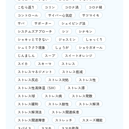
こむら返り
コリン
コロナ渦
コロナ禍
コントロール
サイバー心気症
サツマイモ
サバ
サポーター
シェイピング法
システムズアプローチ
シソ
シナモン
シャキッとできない
ジャスミン
しゃっくり
シュミラクラ現象
しょうが
ショウガオール
じんましん
スープ
スイートオレンジ
スイカ
スキーマ
ストレス
ストレスマネジメント
ストレス低減
ストレス反応
ストレス対処
ストレス性
ストレス性高体温（SIH）
ストレス源
ストレス球
ストレス病
ストレス発散
ストレス緩和
ストレス耐性
ストレス解消
ストレス解消法
ストレス関連疾患
ストレス関連障害
ストレッチ
スヌーズ機能
スパイス
スマホ
スマホ依存