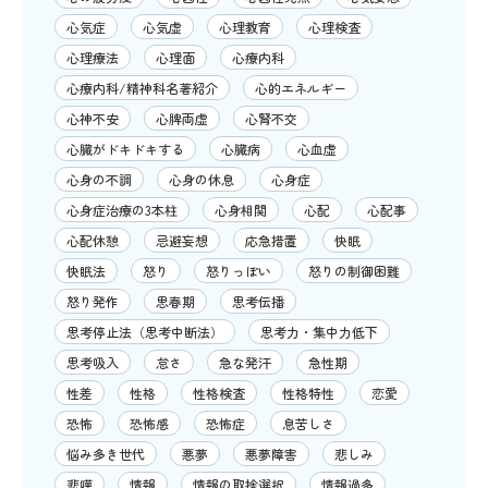
心気症
心気虚
心理教育
心理検査
心理療法
心理面
心療内科
心療内科/精神科名著紹介
心的エネルギー
心神不安
心脾両虚
心腎不交
心臓がドキドキする
心臓病
心血虚
心身の不調
心身の休息
心身症
心身症治療の3本柱
心身相関
心配
心配事
心配休憩
忌避妄想
応急措置
快眠
快眠法
怒り
怒りっぽい
怒りの制御困難
怒り発作
思春期
思考伝播
思考停止法（思考中断法）
思考力・集中力低下
思考吸入
怠さ
急な発汗
急性期
性差
性格
性格検査
性格特性
恋愛
恐怖
恐怖感
恐怖症
息苦しさ
悩み多き世代
悪夢
悪夢障害
悲しみ
悲嘆
情報
情報の取捨選択
情報過多