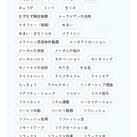
みょうが
ミント
むくみ
むずむず脚症候群
メーラビアンの法則
メタファー（暗喩）
めまい
めまい・立ちくらみ
メラトニン
メラトニン受容体作動薬
メンタライゼーション
メンタルの安定
メンタルの悩み
メンタルヘルス
モチベーション
モニタリング
モノトナスの法則
やり方
やる気
ライフイベント
ライフサイクル
ラインケア
らっきょう
ラメルテオン
リーダーシップ理論
リアリティ・ショック
リコピン
リスク因子
リストカット
リズム運動
リハビリテーション
リハビリ出勤
リハビリ勤務
リフレッシュ
リフレッシュ効果
リフレッシュ法
リモートワーク
リラクゼーション法
リラックス
リラックス効果
リラックス法