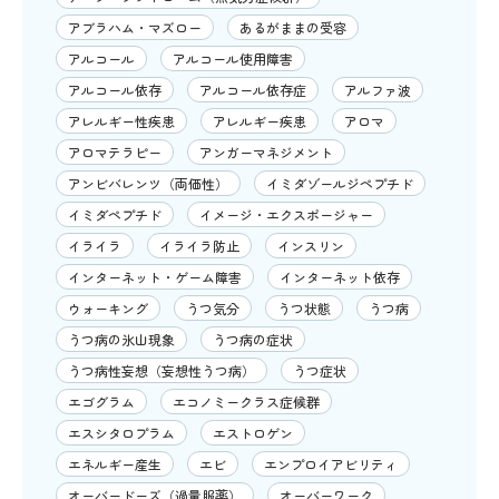
アブラハム・マズロー
あるがままの受容
アルコール
アルコール使用障害
アルコール依存
アルコール依存症
アルファ波
アレルギー性疾患
アレルギー疾患
アロマ
アロマテラピー
アンガーマネジメント
アンビバレンツ（両価性）
イミダゾールジペプチド
イミダペプチド
イメージ・エクスポージャー
イライラ
イライラ防止
インスリン
インターネット・ゲーム障害
インターネット依存
ウォーキング
うつ気分
うつ状態
うつ病
うつ病の氷山現象
うつ病の症状
うつ病性妄想（妄想性うつ病）
うつ症状
エゴグラム
エコノミークラス症候群
エスシタロプラム
エストロゲン
エネルギー産生
エビ
エンプロイアビリティ
オーバードーズ（過量服薬）
オーバーワーク