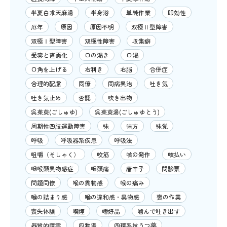
半夏白朮天麻湯
半身浴
単純作業
即効性
厄年
原因
原因不明
双極Ⅱ型障害
双極Ⅰ型障害
双極性障害
収集癖
受容と直面化
口の渇き
口渇
口角を上げる
右利き
右脳
合併症
合理的配慮
同僚
同病異治
吐き気
吐き気止め
否認
吹き出物
呉茱萸(ごしゅゆ)
呉茱萸湯(ごしゅゆとう)
周期性四肢運動障害
味
味方
味覚
呼吸
呼吸器系疾患
呼吸法
咀嚼（そしゃく）
咬筋
咳の発作
咳払い
咽喉頭異物感症
咽頭痛
唐辛子
問診票
問題同僚
喉の異物感
喉の痛み
喉の詰まり感
喉の違和感・異物感
喪の作業
喪失体験
喫煙
嗜好品
噛んで吐き出す
器質的障害
四物湯
四環系抗うつ薬