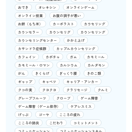
おでき
オレキシン
オンラインゲーム
オンライン授業
お腹の調子が悪い
お餅（もち米）
カーボラスト
カウセリング
カウンセラー
カウンセリグ
カウンセリング
カウンセリングセンター
かかと上げ
カサンドラ症候群
カップルカウンセリング
カフェイン
カボチャ
ガム
カモミール
カモミール・ロマン
カルシウム
カルダモン
がん
きくらげ
ぎっくり腰
きのこ類
ギャップ
キャベツ
キャリア・アンカー
クコの実
クヨクヨ
クラリセージ
クルミ
グレープフルーツ
クローブ
ゲーム障害
ゲーム障害（ゲーム依存）
ケアレスミス
げっぷ
ゴーヤ
こころの疲れ
こころの肺炎
こだわり
コミットメント
コミュニケーション
コミュニケーションスキル