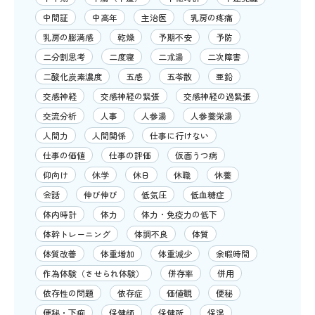
中間証
中高年
主治医
乳房の疼痛
乳房の膨満感
乾燥
予期不安
予防
二分割思考
二度寝
二朮湯
二次障害
二酸化炭素濃度
五感
五苓散
亜鉛
交感神経
交感神経の緊張
交感神経の過緊張
交流分析
人事
人参湯
人参養栄湯
人間力
人間関係
仕事に行けない
仕事の価値
仕事の評価
仮面うつ病
仰向け
休学
休日
休職
休養
会話
伸び伸び
低気圧
低血糖症
体内時計
体力
体力・免疫力の低下
体幹トレーニング
体調不良
体質
体質改善
体重増加
体重減少
余暇時間
作為体験（させられ体験）
併存率
併用
依存性の問題
依存症
価値観
便秘
便秘・下痢
保健師
保健所
保湿