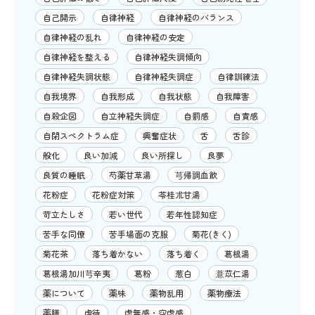
自己開示
自律神経
自律神経のバランス
自律神経の乱れ
自律神経の安定
自律神経を整える
自律神経失調傾向
自律神経失調状態
自律神経失調症
自律訓練法
自我境界
自我形成
自我状態
自我障害
自殺企図
自立神経失調症
自罰感
自責感
自閉スペクトラム症
興奮症状
舌
舌診
般化
良い加減
良い所探し
良夢
良質の睡眠
芍薬甘草湯
芎帰調血飲
花粉症
花粉症対策
苓桂朮甘湯
苛立たしさ
若い世代
若年性認知症
苦手な同僚
苦手場面の克服
菊花(きく)
菊花茶
落ち着かない
落ち着く
葛根湯
葛根湯加川芎辛夷
葛粉
葱白
薏苡仁湯
薬について
薬味
薬物乱用
薬物療法
薬膳
虐待
虚無感・空虚感