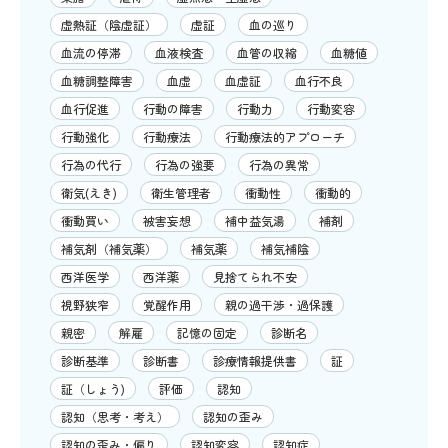
虚熱証（陰虚証）
虚証
血の巡り
血流の停滞
血液検査
血管の収縮
血糖値
血糖調整障害
血虚
血虚証
血行不良
血行促進
行動の障害
行動力
行動変容
行動強化
行動療法
行動療法的アプローチ
行為の代行
行為の強要
行為の異常
衛気(えき)
衛生管理者
衝動性
衝動的
衝動買い
被害妄想
補中益気湯
補剤
補気剤（補気薬）
補気薬
補気補陰
西洋医学
西洋薬
見捨てられ不安
視野狭窄
覚醒作用
親の過干渉・過保護
親密
解雇
記憶の固定
診断名
診断基準
診断書
診療情報提供書
証
証（しょう)
評価
認知
認知（思考・考え）
認知の歪み
認知の歪み・偏り
認知変容
認知症