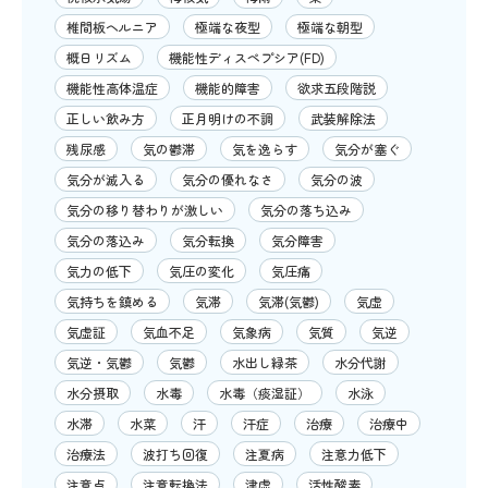
椎間板ヘルニア
極端な夜型
極端な朝型
概日リズム
機能性ディスペプシア(FD)
機能性高体温症
機能的障害
欲求五段階説
正しい飲み方
正月明けの不調
武装解除法
残尿感
気の鬱滞
気を逸らす
気分が塞ぐ
気分が滅入る
気分の優れなさ
気分の波
気分の移り替わりが激しい
気分の落ち込み
気分の落込み
気分転換
気分障害
気力の低下
気圧の変化
気圧痛
気持ちを鎮める
気滞
気滞(気鬱)
気虚
気虚証
気血不足
気象病
気質
気逆
気逆・気鬱
気鬱
水出し緑茶
水分代謝
水分摂取
水毒
水毒（痰湿証）
水泳
水滞
水菜
汗
汗症
治療
治療中
治療法
波打ち回復
注夏病
注意力低下
注意点
注意転換法
津虚
活性酸素