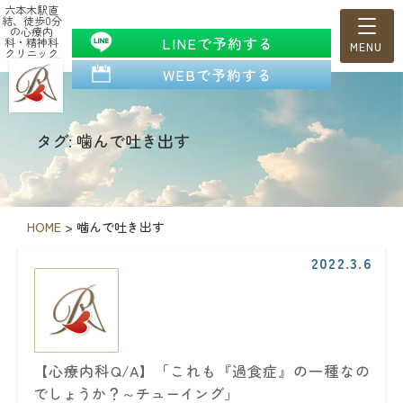
六本木駅直
結、徒歩0分
の心療内
LINEで予約する
科・精神科
クリニック
WEBで予約する
タグ: 噛んで吐き出す
HOME
>
噛んで吐き出す
2022.3.6
【心療内科Q/A】「これも『過食症』の一種なの
でしょうか？～チューイング」