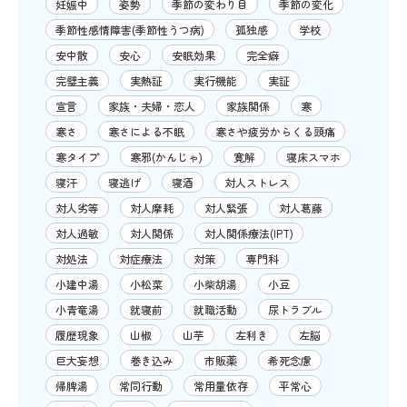
妊娠中
姿勢
季節の変わり目
季節の変化
季節性感情障害(季節性うつ病)
孤独感
学校
安中散
安心
安眠効果
完全癖
完璧主義
実熱証
実行機能
実証
宣言
家族・夫婦・恋人
家族関係
寒
寒さ
寒さによる不眠
寒さや疲労からくる頭痛
寒タイプ
寒邪(かんじゃ)
寛解
寝床スマホ
寝汗
寝逃げ
寝酒
対人ストレス
対人劣等
対人摩耗
対人緊張
対人葛藤
対人過敏
対人関係
対人関係療法(IPT)
対処法
対症療法
対策
専門科
小建中湯
小松菜
小柴胡湯
小豆
小青竜湯
就寝前
就職活動
尿トラブル
履歴現象
山椒
山芋
左利き
左脳
巨大妄想
巻き込み
市販薬
希死念慮
帰脾湯
常同行動
常用量依存
平常心