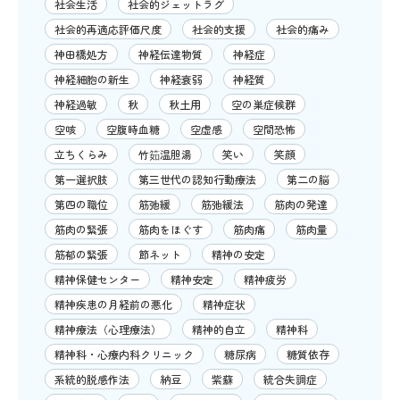
社会生活
社会的ジェットラグ
社会的再適応評価尺度
社会的支援
社会的痛み
神田橋処方
神経伝達物質
神経症
神経細胞の新生
神経衰弱
神経質
神経過敏
秋
秋土用
空の巣症候群
空咳
空腹時血糖
空虚感
空間恐怖
立ちくらみ
竹筎温胆湯
笑い
笑顔
第一選択肢
第三世代の認知行動療法
第二の脳
第四の職位
筋弛緩
筋弛緩法
筋肉の発達
筋肉の緊張
筋肉をほぐす
筋肉痛
筋肉量
筋郁の緊張
節ネット
精神の安定
精神保健センター
精神安定
精神疲労
精神疾患の月経前の悪化
精神症状
精神療法（心理療法）
精神的自立
精神科
精神科・心療内科クリニック
糖尿病
糖質依存
系統的脱感作法
納豆
紫蘇
統合失調症