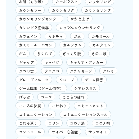
お餅（もち米）
カーボラスト
カウセリング
カウンセラー
カウンセリグ
カウンセリング
カウンセリングセンター
かかと上げ
カサンドラ症候群
カップルカウンセリング
カフェイン
カボチャ
ガム
カモミール
カモミール・ロマン
カルシウム
カルダモン
がん
きくらげ
ぎっくり腰
きのこ類
ギャップ
キャベツ
キャリア・アンカー
クコの実
クヨクヨ
クラリセージ
クルミ
グレープフルーツ
クローブ
ゲーム障害
ゲーム障害（ゲーム依存）
ケアレスミス
げっぷ
ゴーヤ
こころの疲れ
こころの肺炎
こだわり
コミットメント
コミュニケーション
コミュニケーションスキル
こむら返り
コリン
コロナ渦
コロナ禍
コントロール
サイバー心気症
サツマイモ