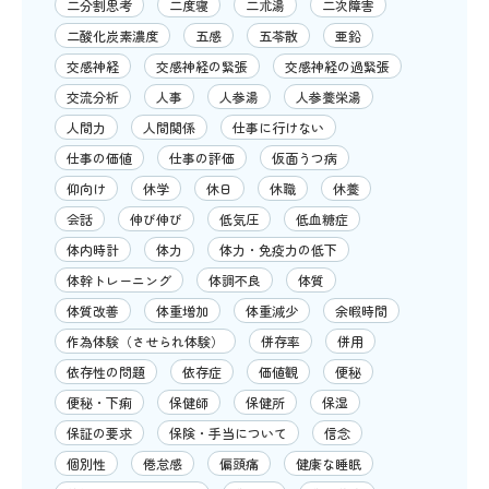
二分割思考
二度寝
二朮湯
二次障害
二酸化炭素濃度
五感
五苓散
亜鉛
交感神経
交感神経の緊張
交感神経の過緊張
交流分析
人事
人参湯
人参養栄湯
人間力
人間関係
仕事に行けない
仕事の価値
仕事の評価
仮面うつ病
仰向け
休学
休日
休職
休養
会話
伸び伸び
低気圧
低血糖症
体内時計
体力
体力・免疫力の低下
体幹トレーニング
体調不良
体質
体質改善
体重増加
体重減少
余暇時間
作為体験（させられ体験）
併存率
併用
依存性の問題
依存症
価値観
便秘
便秘・下痢
保健師
保健所
保湿
保証の要求
保険・手当について
信念
個別性
倦怠感
偏頭痛
健康な睡眠