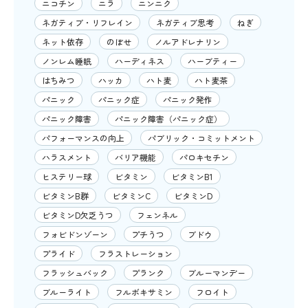
ニコチン
ニラ
ニンニク
ネガティブ・リフレイン
ネガティブ思考
ねぎ
ネット依存
のぼせ
ノルアドレナリン
ノンレム睡眠
ハーディネス
ハーブティー
はちみつ
ハッカ
ハト麦
ハト麦茶
パニック
パニック症
パニック発作
パニック障害
パニック障害（パニック症）
パフォーマンスの向上
パブリック・コミットメント
ハラスメント
バリア機能
パロキセチン
ヒステリー球
ビタミン
ビタミンB1
ビタミンB群
ビタミンC
ビタミンD
ビタミンD欠乏うつ
フェンネル
フォビドンゾーン
プチうつ
ブドウ
プライド
フラストレーション
フラッシュバック
プランク
ブルーマンデー
ブルーライト
フルボキサミン
フロイト