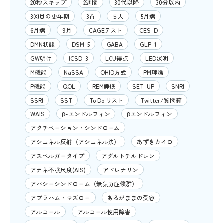
20秒スキップ
2週間
30代以降
30分以内
3回目の更年期
3首
５人
5月病
6月病
9月
CAGEテスト
CES-D
DMN状態
DSM-5
GABA
GLP-1
GW明け
ICSD-3
LCU得点
LED照明
M機能
NaSSA
OHIO方式
PM理論
P機能
QOL
REM睡眠
SET-UP
SNRI
SSRI
SST
To Do リスト
Twitter/質問箱
WAIS
β-エンドルフィン
βエンドルフィン
アクチベーション・シンドローム
アシュネル反射（アシュネル法）
あずきカイロ
アスペルガータイプ
アダルトチルドレン
アテネ不眠尺度(AIS)
アドレナリン
アパシーシンドローム（無気力症候群）
アブラハム・マズロー
あるがままの受容
アルコール
アルコール使用障害