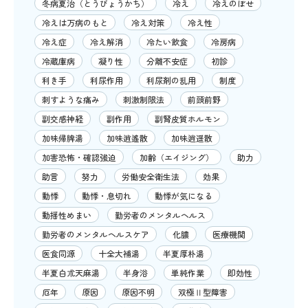
冬病夏治（とうびょうかち）
冷え
冷えのぼせ
冷えは万病のもと
冷え対策
冷え性
冷え症
冷え解消
冷たい飲食
冷房病
冷蔵庫病
凝り性
分離不安症
初診
利き手
利尿作用
利尿剤の乱用
制度
刺すような痛み
刺激制限法
前頭前野
副交感神経
副作用
副腎皮質ホルモン
加味帰脾湯
加味逍遙散
加味逍遥散
加害恐怖・確認強迫
加齢（エイジング）
助力
助言
努力
労働安全衛生法
効果
動悸
動悸・息切れ
動悸が気になる
動揺性めまい
勤労者のメンタルヘルス
勤労者のメンタルヘルスケア
化膿
医療機関
医食同源
十全大補湯
半夏厚朴湯
半夏白朮天麻湯
半身浴
単純作業
即効性
厄年
原因
原因不明
双極Ⅱ型障害