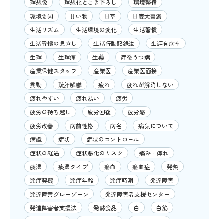
理想像
理想化とこき下ろし
環境整備
環境要因
甘い物
甘草
甘麦大棗湯
生活リズム
生活環境の変化
生活習慣
生活習慣の見直し
生活行動記録法
生涯有病率
生理
生理痛
生薬
産後うつ病
産業保健スタッフ
産業医
産業医面接
異動
疏肝解鬱
疲れ
疲れが解消しない
疲れやすい
疲れ易い
疲労
疲労の持ち越し
疲労回復
疲労感
疲労改善
病前性格
病名
病気について
病識
症状
症状のコントロール
症状の経過
症状悪化のリスク
痛み・痺れ
痰湿
痰湿タイプ
瘀血
瘀血症
発熱
発症契機
発症年齢
発症時期
発達障害
発達障害グレーゾーン
発達障害者支援センター
発達障害者支援法
発酵食品
白
白筋