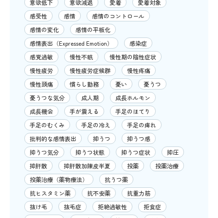
意欲低下
意欲減退
愛着
愛着対象
感受性
感情
感情のコントロール
感情の変化
感情の平板化
感情表出（Expressed Emotion）
感染症
感覚過敏
慢性不眠
慢性期の陰性症状
慢性疲労
慢性疲労症候群
慢性疼痛
慢性頭痛
慣らし勤務
憂い
憂うつ
憂うつな気分
成人期
成長ホルモン
成長機会
手が震える
手足のほてり
手足のむくみ
手足の冷え
手足の痺れ
批判的な感情表出
抑うつ
抑うつ感
抑うつ気分
抑うつ状態
抑うつ症状
抑圧
抑肝散
抑肝散加陳皮半夏
投薬
投薬治療
投薬治療（薬物療法）
抗うつ薬
抗ヒスタミン薬
抗不安薬
抗重力筋
抜け毛
抜毛症
拒絶過敏性
拒食症