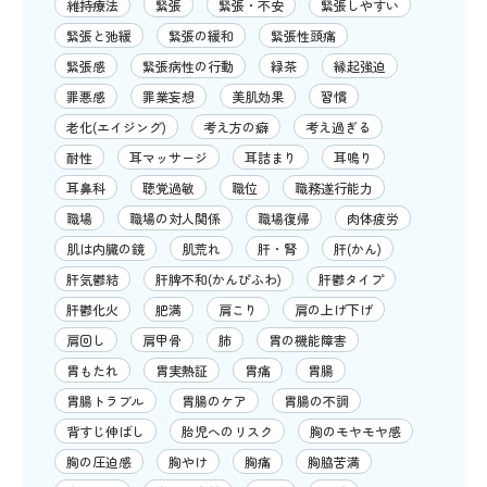
維持療法
緊張
緊張・不安
緊張しやすい
緊張と弛緩
緊張の緩和
緊張性頭痛
緊張感
緊張病性の行動
緑茶
縁起強迫
罪悪感
罪業妄想
美肌効果
習慣
老化(エイジング)
考え方の癖
考え過ぎる
耐性
耳マッサージ
耳詰まり
耳鳴り
耳鼻科
聴覚過敏
職位
職務遂行能力
職場
職場の対人関係
職場復帰
肉体疲労
肌は内臓の鏡
肌荒れ
肝・腎
肝(かん)
肝気鬱結
肝脾不和(かんぴふわ)
肝鬱タイプ
肝鬱化火
肥満
肩こり
肩の上げ下げ
肩回し
肩甲骨
肺
胃の機能障害
胃もたれ
胃実熱証
胃痛
胃腸
胃腸トラブル
胃腸のケア
胃腸の不調
背すじ伸ばし
胎児へのリスク
胸のモヤモヤ感
胸の圧迫感
胸やけ
胸痛
胸脇苦満