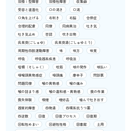
双極Ⅰ型障害
双極性障害
収集癖
受容と直面化
口の渇き
口渇
口角を上げる
右利き
右脳
合併症
合理的配慮
同僚
同病異治
吐き気
吐き気止め
否認
吹き出物
呉茱萸(ごしゅゆ)
呉茱萸湯(ごしゅゆとう)
周期性四肢運動障害
味
味方
味覚
呼吸
呼吸器系疾患
呼吸法
咀嚼（そしゃく）
咬筋
咳の発作
咳払い
咽喉頭異物感症
咽頭痛
唐辛子
問診票
問題同僚
喉の異物感
喉の痛み
喉の詰まり感
喉の違和感・異物感
喪の作業
喪失体験
喫煙
嗜好品
噛んで吐き出す
器質的障害
四物湯
四環系抗うつ薬
四逆散
回復
回復プロセス
回復期
回転性めまい
回避性性格
図書館
土用