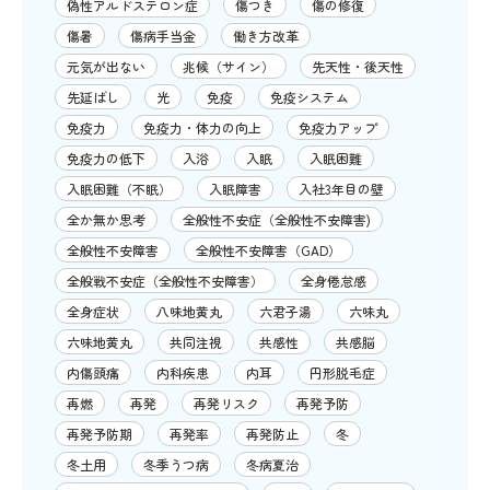
偽性アルドステロン症
傷つき
傷の修復
傷暑
傷病手当金
働き方改革
元気が出ない
兆候（サイン）
先天性・後天性
先延ばし
光
免疫
免疫システム
免疫力
免疫力・体力の向上
免疫力アップ
免疫力の低下
入浴
入眠
入眠困難
入眠困難（不眠）
入眠障害
入社3年目の壁
全か無か思考
全般性不安症（全般性不安障害)
全般性不安障害
全般性不安障害（GAD）
全般戦不安症（全般性不安障害）
全身倦怠感
全身症状
八味地黄丸
六君子湯
六味丸
六味地黄丸
共同注視
共感性
共感脳
内傷頭痛
内科疾患
内耳
円形脱毛症
再燃
再発
再発リスク
再発予防
再発予防期
再発率
再発防止
冬
冬土用
冬季うつ病
冬病夏治