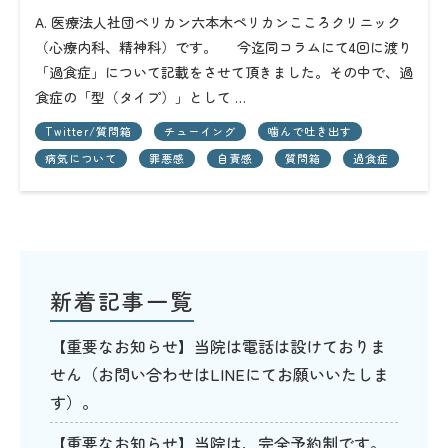
A. 医療法人社団ペリカン六本木ペリカンこころクリニック
（心療内科、精神科）です。 今迄同コラムにて4回に渡り
「過食症」について記載をさせて頂きました。その中で、過
食症の「型（タイプ）」として …
Twitter/質問箱
チューイング
噛んで吐き出す
病気について
罪悪感
自責感
質問箱
過食症
新着記事一覧
【重要なお知らせ】当院は電話は設けておりま
せん（お問い合わせはLINEにてお願いいたしま
す）。
【重要なお知らせ】当院は、完全予約制です。