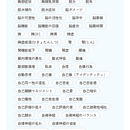
胸部症状
胸鎖乳突筋
脱力
脱毛
脱水傾向
脱水症状
脳ダメージ
脳の可塑性
脳の活性化
脳卒中
脳委縮
脳機能
脳機能の回復
脳疲労
脳腸相関
脾
脾(ひ)
脾胃
脾虚
脾虚痰湿(ひきょたんしつ)
腎
腎(じん)
腎機能低下
腎臓
腎虚
腰痛
腸内環境の悪化
腹式呼吸
腹痛
腹部膨満感
臥床
自信
自傷行為
自動思考
自己像
自己像（アイデンティティ）
自己同一性の混乱
自己否定
自己否定感
自己報酬マネジメント
自己愛
自己暗示
自己犠牲
自己肯定感
自己覚醒
自己評価の低さ
自己評価尺度
自己誘発性嘔吐
自己開示
自律神経
自律神経のバランス
自律神経の乱れ
自律神経の安定