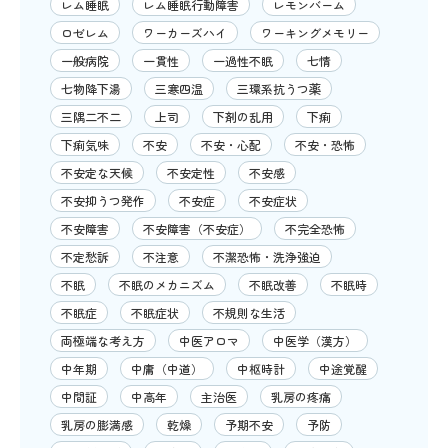
レム睡眠
レム睡眠行動障害
レモンバーム
ロゼレム
ワーカーズハイ
ワーキングメモリー
一般病院
一貫性
一過性不眠
七情
七物降下湯
三寒四温
三環系抗うつ薬
三隅二不二
上司
下剤の乱用
下痢
下痢気味
不安
不安・心配
不安・恐怖
不安定な天候
不安定性
不安感
不安抑うつ発作
不安症
不安症状
不安障害
不安障害（不安症）
不完全恐怖
不定愁訴
不注意
不潔恐怖・洗浄強迫
不眠
不眠のメカニズム
不眠改善
不眠時
不眠症
不眠症状
不規則な生活
両極端な考え方
中医アロマ
中医学（漢方）
中年期
中庸（中道）
中枢時計
中途覚醒
中間証
中高年
主治医
乳房の疼痛
乳房の膨満感
乾燥
予期不安
予防