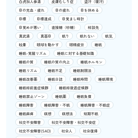
白虎加人参湯
皮膚むしり症
盗汗（寝汗)
目の充血・疲れ
目の疲れ
目を休める
目標
目標達成
目覚まし時計
目覚めが悪い
直接糖（砂糖）
相談先
真武湯
真面目
眠り
眠れない
眠気
眩暈
眼球を動かす
眼精疲労
睡眠
睡眠-覚醒リズム
睡眠に対する基礎知識
睡眠の質
睡眠の質の向上
睡眠ホルモン
睡眠リズム
睡眠不足
睡眠制限法
睡眠改善薬
睡眠日誌
睡眠時間
睡眠環境
睡眠相前進症候群
睡眠相後退症候群
睡眠禁止ゾーン
睡眠薬
睡眠負債
睡眠障害
睡眠障害・不眠
睡眠障害・不眠症
睡眠麻痺
瞑想
瞑想法
短期不眠
社交不安障害
社交不安障害・社交不安症
社交不安障害(SAD)
社会人
社会復帰