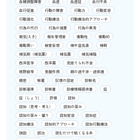
血糖調整障害
血虚
血虚証
血行不良
血行促進
行動の障害
行動力
行動変容
行動強化
行動療法
行動療法的アプローチ
行為の代行
行為の強要
行為の異常
衛気(えき)
衛生管理者
衝動性
衝動的
衝動買い
被害妄想
補中益気湯
補剤
補気剤（補気薬）
補気薬
補気補陰
西洋医学
西洋薬
見捨てられ不安
視野狭窄
覚醒作用
親の過干渉・過保護
親密
解雇
記憶の固定
診断名
診断基準
診断書
診療情報提供書
証
証（しょう)
評価
認知
認知（思考・考え）
認知の歪み
認知の歪み・偏り
認知変容
認知症
認知療法
認知的アプローチ
認知行動療法
誘因
誤治
読むだけで眠くなる本