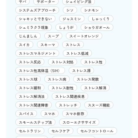
サバ
サポーター
シェイピング法
システムズアプローチ
シソ
シナモン
シャキッとできない
ジャスミン
しゃっくり
シュミラクラ現象
しょうが
ショウガオール
じんましん
スープ
スイートオレンジ
スイカ
スキーマ
ストレス
ストレスマネジメント
ストレス低減
ストレス反応
ストレス対処
ストレス性
ストレス性高体温（SIH）
ストレス源
ストレス球
ストレス病
ストレス発散
ストレス緩和
ストレス耐性
ストレス解消
ストレス解消法
ストレス関連疾患
ストレス関連障害
ストレッチ
スヌーズ機能
スパイス
スマホ
スマホ依存
スモールステップ法
スローエクササイズ
セルトラリン
セルフケア
セルフコントロール