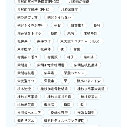
月経前気分不快障害(PMDD)
月経前症候群
月経前症候群（PMS）
月経困難症
朝の過ごし方
朝起きられない
朝起きるのが辛い
朝食
朝食抜き
期待
期待値を下げる
期間
未病
末梢時計
杜仲茶
条件づけ
東大式エゴグラム（TEG）
東洋医学
松果体
枕
柑橘
柑橘系の香り
柑橘類
柚子
柴朴湯
柴胡剤
柴胡加竜骨牡蛎湯
柴胡桂枝乾姜湯
柴胡桂枝湯
柴苓湯
栄養バランス
栄養型うつ
栄養素
栗
根拠のない不安
根本治療
桂枝加竜骨牡蛎湯
桂枝加芍薬大黄湯
桂枝加芍薬湯
桂枝加苓朮附湯
桂枝茯苓丸
桃核承気湯
梅核気
梅雨
梨
椎間板ヘルニア
極端な夜型
極端な朝型
概日リズム
機能性ディスペプシア(FD)