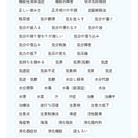
機能性高体温症
機能的障害
欲求五段階説
正しい飲み方
正月明けの不調
武装解除法
残尿感
気の鬱滞
気を逸らす
気分が塞ぐ
気分が滅入る
気分の優れなさ
気分の波
気分の移り替わりが激しい
気分の落ち込み
気分の落込み
気分転換
気分障害
気力の低下
気圧の変化
気圧痛
気持ちを鎮める
気滞
気滞(気鬱)
気虚
気虚証
気血不足
気象病
気質
気逆
気逆・気鬱
気鬱
水出し緑茶
水分代謝
水分摂取
水毒
水毒（痰湿証）
水泳
水滞
水菜
汗
汗症
治療
治療中
治療法
波打ち回復
注夏病
注意力低下
注意点
注意転換法
津虚
活性酸素
海産物
海藻
消化吸収
消化器内科
消化器症状
消化機能
涙もろい