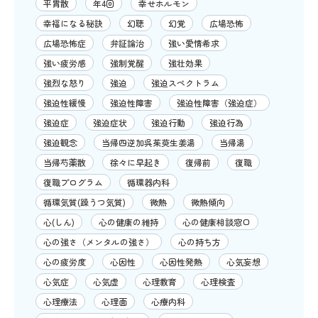
平胃散
年4回
幸せホルモン
幸福になる秘訣
幻聴
幻覚
広場恐怖
広場恐怖症
弁証論治
強い愛情希求
強い疲労感
強制覚醒
強壮効果
強烈な怒り
強迫
強迫スペクトラム
強迫性緩慢
強迫性障害
強迫性障害（強迫症）
強迫症
強迫症状
強迫行動
強迫行為
強迫観念
当帰四逆加呉茱萸生姜湯
当帰湯
当帰芍薬散
徐々に早起き
復帰前
復職
復職プログラム
循環器内科
循環気質(躁うつ気質)
微熱
微熱傾向
心(しん)
心の健康の維持
心の健康相談窓口
心の強さ（メンタルの強さ）
心の持ち方
心の疲労度
心因性
心因性発熱
心気妄想
心気症
心気虚
心理教育
心理検査
心理療法
心理面
心療内科