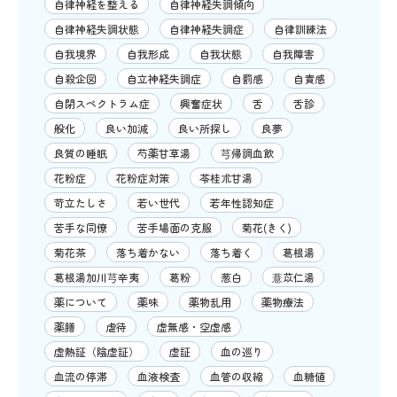
自律神経を整える
自律神経失調傾向
自律神経失調状態
自律神経失調症
自律訓練法
自我境界
自我形成
自我状態
自我障害
自殺企図
自立神経失調症
自罰感
自責感
自閉スペクトラム症
興奮症状
舌
舌診
般化
良い加減
良い所探し
良夢
良質の睡眠
芍薬甘草湯
芎帰調血飲
花粉症
花粉症対策
苓桂朮甘湯
苛立たしさ
若い世代
若年性認知症
苦手な同僚
苦手場面の克服
菊花(きく)
菊花茶
落ち着かない
落ち着く
葛根湯
葛根湯加川芎辛夷
葛粉
葱白
薏苡仁湯
薬について
薬味
薬物乱用
薬物療法
薬膳
虐待
虚無感・空虚感
虚熱証（陰虚証）
虚証
血の巡り
血流の停滞
血液検査
血管の収縮
血糖値