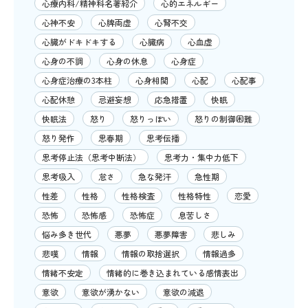
心療内科/精神科名著紹介
心的エネルギー
心神不安
心脾両虚
心腎不交
心臓がドキドキする
心臓病
心血虚
心身の不調
心身の休息
心身症
心身症治療の3本柱
心身相関
心配
心配事
心配休憩
忌避妄想
応急措置
快眠
快眠法
怒り
怒りっぽい
怒りの制御困難
怒り発作
思春期
思考伝播
思考停止法（思考中断法）
思考力・集中力低下
思考吸入
怠さ
急な発汗
急性期
性差
性格
性格検査
性格特性
恋愛
恐怖
恐怖感
恐怖症
息苦しさ
悩み多き世代
悪夢
悪夢障害
悲しみ
悲嘆
情報
情報の取捨選択
情報過多
情緒不安定
情緒的に巻き込まれている感情表出
意欲
意欲が湧かない
意欲の減退