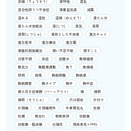
涼燥（りょうそう）
深呼吸
混乱
混合性抑うつ不安症
清暑益気湯
減薬
温める
温性
温燥（おんそう）
湯たんぽ
湯たんぽ安眠法
湿(しつ)
湿気
湿邪
湿邪(しつじゃ)
漠然とした不安感
漢方チャイ
漢方医学
漢方療法
漢方薬
漸進的筋弛緩法
潤い不足不眠
潤すこと
災害不調
炎症
炭酸水
無価値感
無気力
無酸素運動
焦り
焦燥感
照明
熄風
熟眠困難
熟眠感
熟眠障害
熱タイプ
熱中
熱中症
燃え尽き症候群（バーンアウト）
燥
燥邪
燥邪（そうじゃ）
爪
爪は筋余
片付け
片頭痛
片頭痛発作
牛車腎気丸
牡蛎
牡蠣
物忘れ
物質依存
状態像
状態像・臨床像
玫瑰花
現疾患名＋PMS