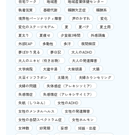
在宅ワーク
地域差
地域産業保健センター
執着気質
基礎代謝
報酬欠乏症
報酬系
境界性パーソナリティ障害
声のかすれ
変化
変化のステージモデル
夏
夏バテ
夏土用
夏太り
夏痩せ
夕食後3時間
外感頭痛
外部EAP
多動性
多汗
夜間頻尿
夢ばかり見る
夢日記
大人のADHD
大人のニキビ（吹き出物）
大人の発達障害
大学病院
大建中湯
大柴胡湯
大腸
大豆イソフラボン
太陽光
夫婦カウンセリング
夫婦の問題
失体感症（アレキシソミア）
失感情症
失感情症（アレキシサイミア）
失眠（しつみん）
女性のADHD
女性のメンタルヘルス
女性の発達障害
女性の自閉スペクトラム症
女性ホルモン
女神散
好発期
妄想
妊娠・出産