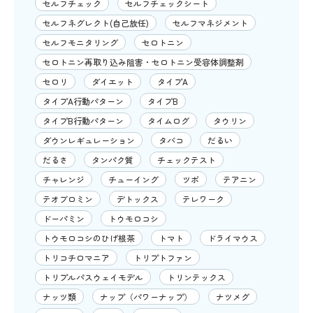
セルフチェック
セルフチェックシート
セルフネグレクト(自己放任)
セルフマネジメント
セルフモニタリング
セロトニン
セロトニン再取り込み阻害・セロトニン受容体調整剤
セロリ
ダイエット
タイプA
タイプA行動パターン
タイプB
タイプB行動パターン
タイムログ
タウリン
ダウンレギュレーション
タバコ
だるい
だるさ
タンパク質
チェックテスト
チャレンジ
チューイング
ツボ
テアニン
テオブロミン
デトックス
テレワーク
ドーパミン
トウモロコシ
トウモロコシのひげ根茶
トマト
ドライマウス
トリコチロマニア
トリプトファン
トリプルパスウェイモデル
トリンテックス
ナッツ類
ナップ（パワーナップ）
ナツメグ