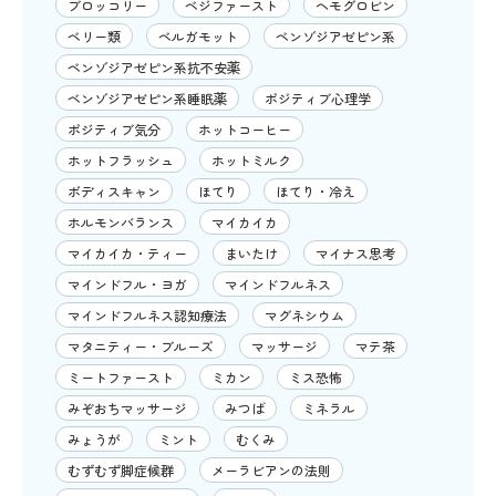
ブロッコリー
ベジファースト
ヘモグロビン
ベリー類
ベルガモット
ベンゾジアゼピン系
ベンゾジアゼピン系抗不安薬
ベンゾジアゼピン系睡眠薬
ポジティブ心理学
ポジティブ気分
ホットコーヒー
ホットフラッシュ
ホットミルク
ボディスキャン
ほてり
ほてり・冷え
ホルモンバランス
マイカイカ
マイカイカ・ティー
まいたけ
マイナス思考
マインドフル・ヨガ
マインドフルネス
マインドフルネス認知療法
マグネシウム
マタニティー・ブルーズ
マッサージ
マテ茶
ミートファースト
ミカン
ミス恐怖
みぞおちマッサージ
みつば
ミネラル
みょうが
ミント
むくみ
むずむず脚症候群
メーラビアンの法則