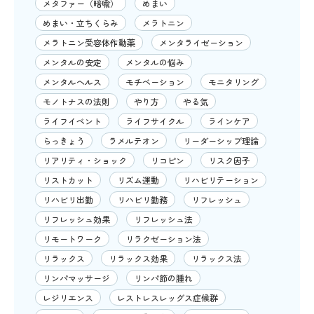
メタファー（暗喩）
めまい
めまい・立ちくらみ
メラトニン
メラトニン受容体作動薬
メンタライゼーション
メンタルの安定
メンタルの悩み
メンタルヘルス
モチベーション
モニタリング
モノトナスの法則
やり方
やる気
ライフイベント
ライフサイクル
ラインケア
らっきょう
ラメルテオン
リーダーシップ理論
リアリティ・ショック
リコピン
リスク因子
リストカット
リズム運動
リハビリテーション
リハビリ出勤
リハビリ勤務
リフレッシュ
リフレッシュ効果
リフレッシュ法
リモートワーク
リラクゼーション法
リラックス
リラックス効果
リラックス法
リンパマッサージ
リンパ節の腫れ
レジリエンス
レストレスレッグス症候群