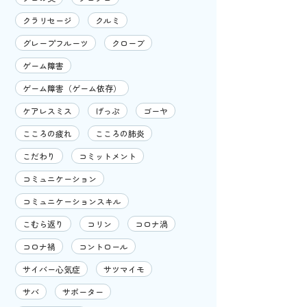
クラリセージ
クルミ
グレープフルーツ
クローブ
ゲーム障害
ゲーム障害（ゲーム依存）
ケアレスミス
げっぷ
ゴーヤ
こころの疲れ
こころの肺炎
こだわり
コミットメント
コミュニケーション
コミュニケーションスキル
こむら返り
コリン
コロナ渦
コロナ禍
コントロール
サイバー心気症
サツマイモ
サバ
サポーター