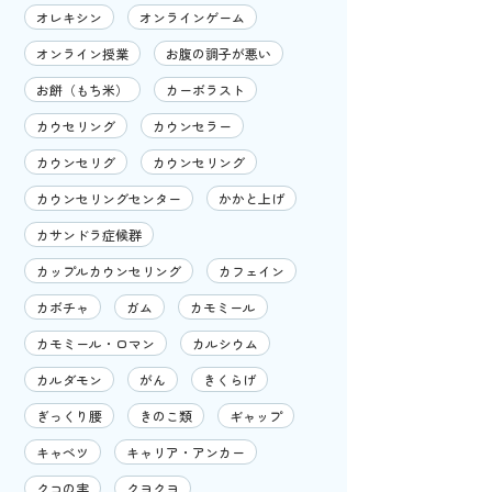
オレキシン
オンラインゲーム
オンライン授業
お腹の調子が悪い
お餅（もち米）
カーボラスト
カウセリング
カウンセラー
カウンセリグ
カウンセリング
カウンセリングセンター
かかと上げ
カサンドラ症候群
カップルカウンセリング
カフェイン
カボチャ
ガム
カモミール
カモミール・ロマン
カルシウム
カルダモン
がん
きくらげ
ぎっくり腰
きのこ類
ギャップ
キャベツ
キャリア・アンカー
クコの実
クヨクヨ