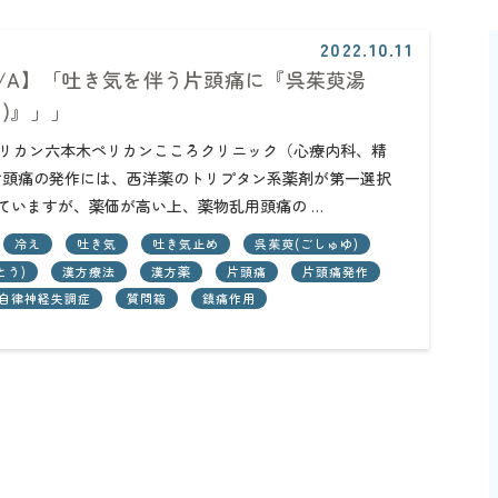
2022.10.11
Q/A】「吐き気を伴う片頭痛に『呉茱萸湯
)』」」
団ペリカン六本木ペリカンこころクリニック（心療内科、精
頭痛の発作には、西洋薬のトリプタン系薬剤が第一選択
ていますが、薬価が高い上、薬物乱用頭痛の …
冷え
吐き気
吐き気止め
呉茱萸(ごしゅゆ)
とう)
漢方療法
漢方薬
片頭痛
片頭痛発作
自律神経失調症
質問箱
鎮痛作用