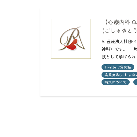
【心療内科 
(ごしゅゆとう
A. 医療法人社
神科）です。 片
肢として挙げられ
Twitter/質問箱
呉茱萸湯(ごしゅゆ
病気について