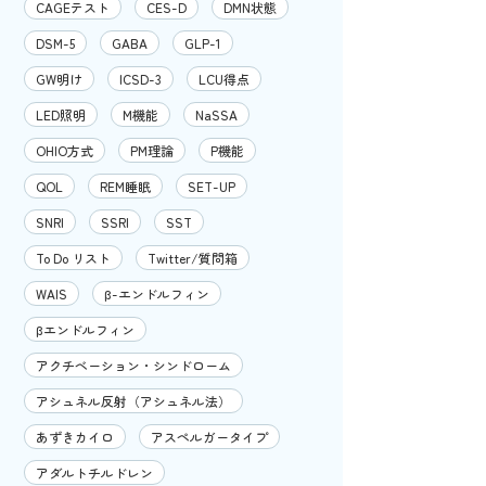
CAGEテスト
CES-D
DMN状態
DSM-5
GABA
GLP-1
GW明け
ICSD-3
LCU得点
LED照明
M機能
NaSSA
OHIO方式
PM理論
P機能
QOL
REM睡眠
SET-UP
SNRI
SSRI
SST
To Do リスト
Twitter/質問箱
WAIS
β-エンドルフィン
βエンドルフィン
アクチベーション・シンドローム
アシュネル反射（アシュネル法）
あずきカイロ
アスペルガータイプ
アダルトチルドレン