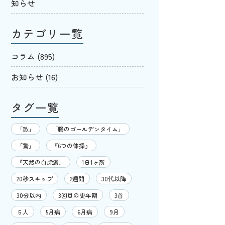
知らせ
カテゴリ一覧
コラム
(895)
お知らせ
(16)
タグ一覧
「恐」
「腸のゴールデンタイム」
「驚」
『6つの体操』
『天然の白虎湯』
1日1ヶ所
20秒スキップ
2週間
30代以降
30分以内
3回目の更年期
3首
５人
5月病
6月病
9月