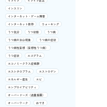
イライラ
イライラ防止
インスリン
インターネット・ゲーム障害
インターネット依存
ウォーキング
うつ気分
うつ状態
うつ病
うつ病の氷山現象
うつ病の症状
うつ病性妄想（妄想性うつ病）
うつ症状
エゴグラム
エコノミークラス症候群
エスシタロプラム
エストロゲン
エネルギー産生
エビ
エンプロイアビリティ
オーバードーズ（過量服薬）
オーバーワーク
おでき