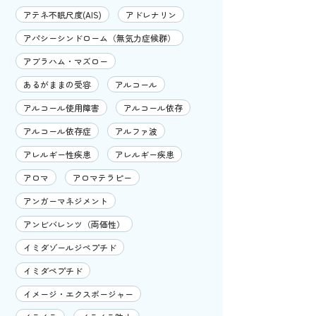
アテネ不眠尺度(AIS)
アドレナリン
アパシーシンドローム（無気力症候群）
アブラハム・マズロー
あるがままの受容
アルコール
アルコール使用障害
アルコール依存
アルコール依存症
アルファ波
アレルギー性疾患
アレルギー疾患
アロマ
アロマテラピー
アンガーマネジメント
アンビバレンツ（両価性）
イミダゾールジペプチド
イミダペプチド
イメージ・エクスポージャー