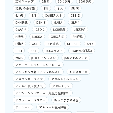
20秒スキップ
2週間
30代以降
30分以内
3回目の更年期
3首
５人
5月病
6月病
9月
CAGEテスト
CES-D
DMN状態
DSM-5
GABA
GLP-1
GW明け
ICSD-3
LCU得点
LED照明
M機能
NaSSA
OHIO方式
PM理論
P機能
QOL
REM睡眠
SET-UP
SNRI
SSRI
SST
To Do リスト
Twitter/質問箱
WAIS
β-エンドルフィン
βエンドルフィン
アクチベーション・シンドローム
アシュネル反射（アシュネル法）
あずきカイロ
アスペルガータイプ
アダルトチルドレン
アテネ不眠尺度(AIS)
アドレナリン
アパシーシンドローム（無気力症候群）
アブラハム・マズロー
あるがままの受容
アルコール
アルコール使用障害