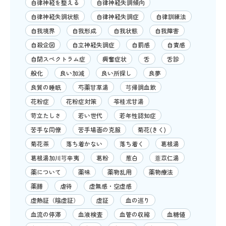
自律神経を整える
自律神経失調傾向
自律神経失調状態
自律神経失調症
自律訓練法
自我境界
自我形成
自我状態
自我障害
自殺企図
自立神経失調症
自罰感
自責感
自閉スペクトラム症
興奮症状
舌
舌診
般化
良い加減
良い所探し
良夢
良質の睡眠
芍薬甘草湯
芎帰調血飲
花粉症
花粉症対策
苓桂朮甘湯
苛立たしさ
若い世代
若年性認知症
苦手な同僚
苦手場面の克服
菊花(きく)
菊花茶
落ち着かない
落ち着く
葛根湯
葛根湯加川芎辛夷
葛粉
葱白
薏苡仁湯
薬について
薬味
薬物乱用
薬物療法
薬膳
虐待
虚無感・空虚感
虚熱証（陰虚証）
虚証
血の巡り
血流の停滞
血液検査
血管の収縮
血糖値