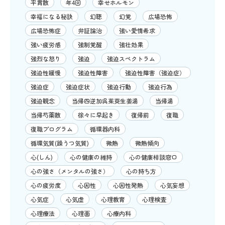
平胃散
年4回
幸せホルモン
幸福になる秘訣
幻聴
幻覚
広場恐怖
広場恐怖症
弁証論治
強い愛情希求
強い疲労感
強制覚醒
強壮効果
強烈な怒り
強迫
強迫スペクトラム
強迫性緩慢
強迫性障害
強迫性障害（強迫症）
強迫症
強迫症状
強迫行動
強迫行為
強迫観念
当帰四逆加呉茱萸生姜湯
当帰湯
当帰芍薬散
徐々に早起き
復帰前
復職
復職プログラム
循環器内科
循環気質(躁うつ気質)
微熱
微熱傾向
心(しん)
心の健康の維持
心の健康相談窓口
心の強さ（メンタルの強さ）
心の持ち方
心の疲労度
心因性
心因性発熱
心気妄想
心気症
心気虚
心理教育
心理検査
心理療法
心理面
心療内科