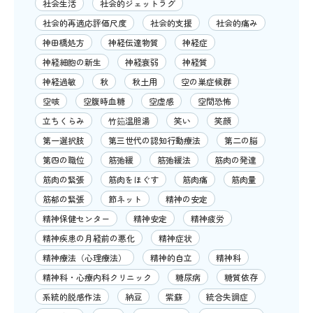
社会生活
社会的ジェットラグ
社会的再適応評価尺度
社会的支援
社会的痛み
神田橋処方
神経伝達物質
神経症
神経細胞の新生
神経衰弱
神経質
神経過敏
秋
秋土用
空の巣症候群
空咳
空腹時血糖
空虚感
空間恐怖
立ちくらみ
竹筎温胆湯
笑い
笑顔
第一選択肢
第三世代の認知行動療法
第二の脳
第四の職位
筋弛緩
筋弛緩法
筋肉の発達
筋肉の緊張
筋肉をほぐす
筋肉痛
筋肉量
筋郁の緊張
節ネット
精神の安定
精神保健センター
精神安定
精神疲労
精神疾患の月経前の悪化
精神症状
精神療法（心理療法）
精神的自立
精神科
精神科・心療内科クリニック
糖尿病
糖質依存
系統的脱感作法
納豆
紫蘇
統合失調症