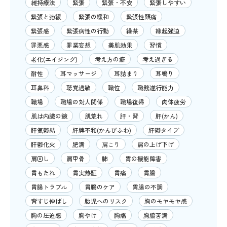
維持療法
緊張
緊張・不安
緊張しやすい
緊張と弛緩
緊張の緩和
緊張性頭痛
緊張感
緊張病性の行動
緑茶
縁起強迫
罪悪感
罪業妄想
美肌効果
習慣
老化(エイジング)
考え方の癖
考え過ぎる
耐性
耳マッサージ
耳詰まり
耳鳴り
耳鼻科
聴覚過敏
職位
職務遂行能力
職場
職場の対人関係
職場復帰
肉体疲労
肌は内臓の鏡
肌荒れ
肝・腎
肝(かん)
肝気鬱結
肝脾不和(かんぴふわ)
肝鬱タイプ
肝鬱化火
肥満
肩こり
肩の上げ下げ
肩回し
肩甲骨
肺
胃の機能障害
胃もたれ
胃実熱証
胃痛
胃腸
胃腸トラブル
胃腸のケア
胃腸の不調
背すじ伸ばし
胎児へのリスク
胸のモヤモヤ感
胸の圧迫感
胸やけ
胸痛
胸脇苦満