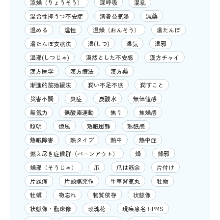
涼燥（りょうそう）
深呼吸
混乱
混合性抑うつ不安症
清暑益気湯
減薬
温める
温性
温燥（おんそう）
湯たんぽ
湯たんぽ安眠法
湿(しつ)
湿気
湿邪
湿邪(しつじゃ)
漠然とした不安感
漢方チャイ
漢方医学
漢方療法
漢方薬
漸進的筋弛緩法
潤い不足不眠
潤すこと
災害不調
炎症
炭酸水
無価値感
無気力
無酸素運動
焦り
焦燥感
照明
熄風
熟眠困難
熟眠感
熟眠障害
熱タイプ
熱中
熱中症
燃え尽き症候群（バーンアウト）
燥
燥邪
燥邪（そうじゃ）
爪
爪は筋余
片付け
片頭痛
片頭痛発作
牛車腎気丸
牡蛎
牡蠣
物忘れ
物質依存
状態像
状態像・臨床像
玫瑰花
現疾患名＋PMS