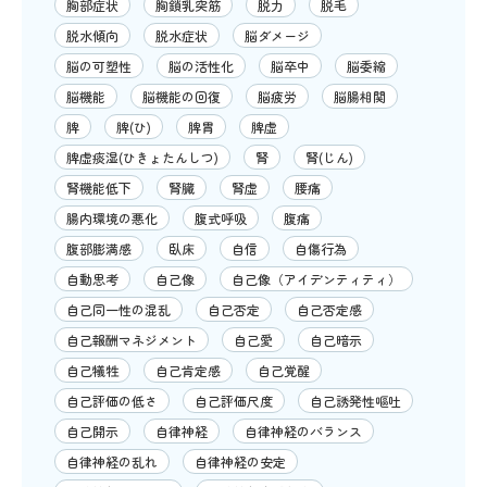
胸部症状
胸鎖乳突筋
脱力
脱毛
脱水傾向
脱水症状
脳ダメージ
脳の可塑性
脳の活性化
脳卒中
脳委縮
脳機能
脳機能の回復
脳疲労
脳腸相関
脾
脾(ひ)
脾胃
脾虚
脾虚痰湿(ひきょたんしつ)
腎
腎(じん)
腎機能低下
腎臓
腎虚
腰痛
腸内環境の悪化
腹式呼吸
腹痛
腹部膨満感
臥床
自信
自傷行為
自動思考
自己像
自己像（アイデンティティ）
自己同一性の混乱
自己否定
自己否定感
自己報酬マネジメント
自己愛
自己暗示
自己犠牲
自己肯定感
自己覚醒
自己評価の低さ
自己評価尺度
自己誘発性嘔吐
自己開示
自律神経
自律神経のバランス
自律神経の乱れ
自律神経の安定