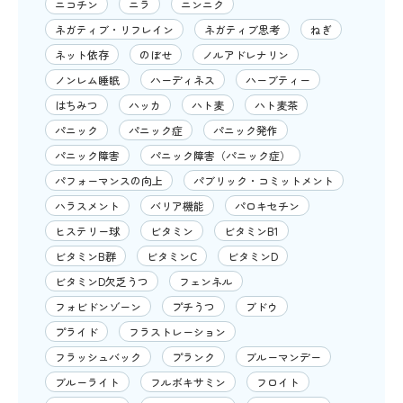
ニコチン
ニラ
ニンニク
ネガティブ・リフレイン
ネガティブ思考
ねぎ
ネット依存
のぼせ
ノルアドレナリン
ノンレム睡眠
ハーディネス
ハーブティー
はちみつ
ハッカ
ハト麦
ハト麦茶
パニック
パニック症
パニック発作
パニック障害
パニック障害（パニック症）
パフォーマンスの向上
パブリック・コミットメント
ハラスメント
バリア機能
パロキセチン
ヒステリー球
ビタミン
ビタミンB1
ビタミンB群
ビタミンC
ビタミンD
ビタミンD欠乏うつ
フェンネル
フォビドンゾーン
プチうつ
ブドウ
プライド
フラストレーション
フラッシュバック
プランク
ブルーマンデー
ブルーライト
フルボキサミン
フロイト