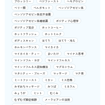
ブロッコリー
ベジファースト
ヘモグロビン
ベリー類
ベルガモット
ベンゾジアゼピン系
ベンゾジアゼピン系抗不安薬
ベンゾジアゼピン系睡眠薬
ポジティブ心理学
ポジティブ気分
ホットコーヒー
ホットフラッシュ
ホットミルク
ボディスキャン
ほてり
ほてり・冷え
ホルモンバランス
マイカイカ
マイカイカ・ティー
まいたけ
マイナス思考
マインドフル・ヨガ
マインドフルネス
マインドフルネス認知療法
マグネシウム
マタニティー・ブルーズ
マッサージ
マテ茶
ミートファースト
ミカン
ミス恐怖
みぞおちマッサージ
みつば
ミネラル
みょうが
ミント
むくみ
むずむず脚症候群
メーラビアンの法則