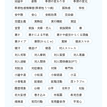
妊娠中
姿勢
季節の変わり目
季節の変化
季節性感情障害(季節性うつ病)
孤独感
学校
安中散
安心
安眠効果
完全癖
完璧主義
実熱証
実行機能
実証
宣言
家族・夫婦・恋人
家族関係
寒
寒さ
寒さによる不眠
寒さや疲労からくる頭痛
寒タイプ
寒邪(かんじゃ)
寛解
寝床スマホ
寝汗
寝逃げ
寝酒
対人ストレス
対人劣等
対人摩耗
対人緊張
対人葛藤
対人過敏
対人関係
対人関係療法(IPT)
対処法
対症療法
対策
専門科
小建中湯
小松菜
小柴胡湯
小豆
小青竜湯
就寝前
就職活動
尿トラブル
履歴現象
山椒
山芋
左利き
左脳
巨大妄想
巻き込み
市販薬
希死念慮
帰脾湯
常同行動
常用量依存
平常心