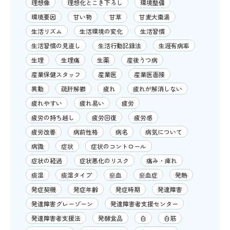
理想像
理想化とこき下ろし
環境整備
環境要因
甘い物
甘草
甘麦大棗湯
生活リズム
生活環境の変化
生活習慣
生活習慣の見直し
生活行動記録法
生涯有病率
生理
生理痛
生薬
産後うつ病
産業保健スタッフ
産業医
産業医面接
異動
疏肝解鬱
疲れ
疲れが解消しない
疲れやすい
疲れ易い
疲労
疲労の持ち越し
疲労回復
疲労感
疲労改善
病前性格
病名
病気について
病識
症状
症状のコントロール
症状の経過
症状悪化のリスク
痛み・痺れ
痰湿
痰湿タイプ
瘀血
瘀血症
発熱
発症契機
発症年齢
発症時期
発達障害
発達障害グレーゾーン
発達障害者支援センター
発達障害者支援法
発酵食品
白
白筋