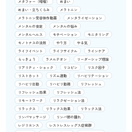
メタファー（暗喩）
めまい
めまい・立ちくらみ
メラトニン
メラトニン受容体作動薬
メンタライゼーション
メンタルの安定
メンタルの悩み
メンタルヘルス
モチベーション
モニタリング
モノトナスの法則
やり方
やる気
ライフイベント
ライフサイクル
ラインケア
らっきょう
ラメルテオン
リーダーシップ理論
リアリティ・ショック
リコピン
リスク因子
リストカット
リズム運動
リハビリテーション
リハビリ出勤
リハビリ勤務
リフレッシュ
リフレッシュ効果
リフレッシュ法
リモートワーク
リラクゼーション法
リラックス
リラックス効果
リラックス法
リンパマッサージ
リンパ節の腫れ
レジリエンス
レストレスレッグス症候群