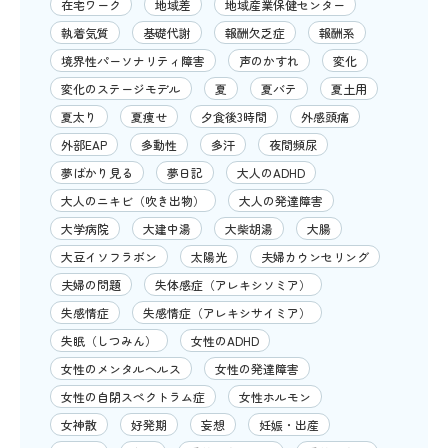
在宅ワーク
地域差
地域産業保健センター
執着気質
基礎代謝
報酬欠乏症
報酬系
境界性パーソナリティ障害
声のかすれ
変化
変化のステージモデル
夏
夏バテ
夏土用
夏太り
夏痩せ
夕食後3時間
外感頭痛
外部EAP
多動性
多汗
夜間頻尿
夢ばかり見る
夢日記
大人のADHD
大人のニキビ（吹き出物）
大人の発達障害
大学病院
大建中湯
大柴胡湯
大腸
大豆イソフラボン
太陽光
夫婦カウンセリング
夫婦の問題
失体感症（アレキシソミア）
失感情症
失感情症（アレキシサイミア）
失眠（しつみん）
女性のADHD
女性のメンタルヘルス
女性の発達障害
女性の自閉スペクトラム症
女性ホルモン
女神散
好発期
妄想
妊娠・出産