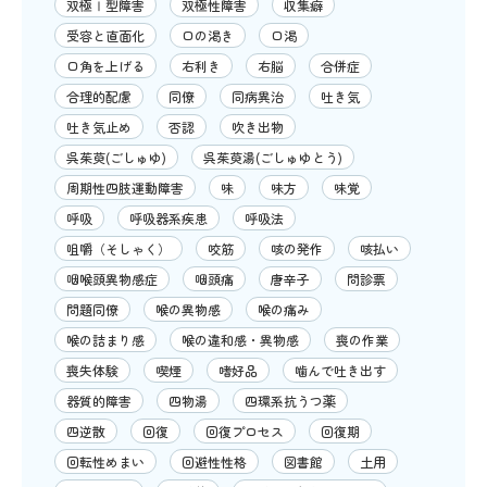
双極Ⅰ型障害
双極性障害
収集癖
受容と直面化
口の渇き
口渇
口角を上げる
右利き
右脳
合併症
合理的配慮
同僚
同病異治
吐き気
吐き気止め
否認
吹き出物
呉茱萸(ごしゅゆ)
呉茱萸湯(ごしゅゆとう)
周期性四肢運動障害
味
味方
味覚
呼吸
呼吸器系疾患
呼吸法
咀嚼（そしゃく）
咬筋
咳の発作
咳払い
咽喉頭異物感症
咽頭痛
唐辛子
問診票
問題同僚
喉の異物感
喉の痛み
喉の詰まり感
喉の違和感・異物感
喪の作業
喪失体験
喫煙
嗜好品
噛んで吐き出す
器質的障害
四物湯
四環系抗うつ薬
四逆散
回復
回復プロセス
回復期
回転性めまい
回避性性格
図書館
土用