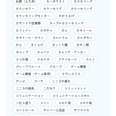
お餅（もち米）
カーボラスト
カウセリング
カウンセラー
カウンセリグ
カウンセリング
カウンセリングセンター
かかと上げ
カサンドラ症候群
カップルカウンセリング
カフェイン
カボチャ
ガム
カモミール
カモミール・ロマン
カルシウム
カルダモン
がん
きくらげ
ぎっくり腰
きのこ類
ギャップ
キャベツ
キャリア・アンカー
クコの実
クヨクヨ
クラリセージ
クルミ
グレープフルーツ
クローブ
ゲーム障害
ゲーム障害（ゲーム依存）
ケアレスミス
げっぷ
ゴーヤ
こころの疲れ
こころの肺炎
こだわり
コミットメント
コミュニケーション
コミュニケーションスキル
こむら返り
コリン
コロナ渦
コロナ禍
コントロール
サイバー心気症
サツマイモ