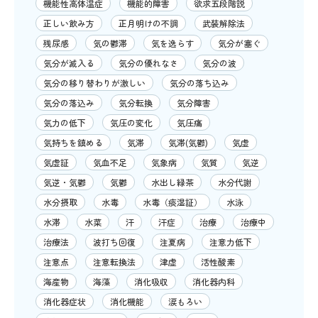
機能性高体温症
機能的障害
欲求五段階説
正しい飲み方
正月明けの不調
武装解除法
残尿感
気の鬱滞
気を逸らす
気分が塞ぐ
気分が滅入る
気分の優れなさ
気分の波
気分の移り替わりが激しい
気分の落ち込み
気分の落込み
気分転換
気分障害
気力の低下
気圧の変化
気圧痛
気持ちを鎮める
気滞
気滞(気鬱)
気虚
気虚証
気血不足
気象病
気質
気逆
気逆・気鬱
気鬱
水出し緑茶
水分代謝
水分摂取
水毒
水毒（痰湿証）
水泳
水滞
水菜
汗
汗症
治療
治療中
治療法
波打ち回復
注夏病
注意力低下
注意点
注意転換法
津虚
活性酸素
海産物
海藻
消化吸収
消化器内科
消化器症状
消化機能
涙もろい