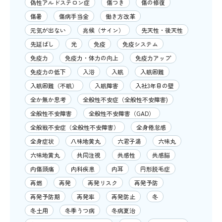
偽性アルドステロン症
傷つき
傷の修復
傷暑
傷病手当金
働き方改革
元気が出ない
兆候（サイン）
先天性・後天性
先延ばし
光
免疫
免疫システム
免疫力
免疫力・体力の向上
免疫力アップ
免疫力の低下
入浴
入眠
入眠困難
入眠困難（不眠）
入眠障害
入社3年目の壁
全か無か思考
全般性不安症（全般性不安障害)
全般性不安障害
全般性不安障害（GAD）
全般戦不安症（全般性不安障害）
全身倦怠感
全身症状
八味地黄丸
六君子湯
六味丸
六味地黄丸
共同注視
共感性
共感脳
内傷頭痛
内科疾患
内耳
円形脱毛症
再燃
再発
再発リスク
再発予防
再発予防期
再発率
再発防止
冬
冬土用
冬季うつ病
冬病夏治