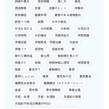
持病の悪化
挫折体験
接し方
換気
摂食障害
支援
改善のヒント
攻撃的
救急搬送
整腸作用
敵意のある感情表出
新型うつ病
新薬
日中の眠気
日光を浴びる
日内変動
日射病
日常生活
日照時間
日記療法
早寝早起き
早朝覚醒
早期回復
早期発見・早期治療
旬食材
昇進うつ
易怒性
易疲労感
春
春の三寒四温
春土用
春眠暁を覚えず
時差ボケ
時期
時間神経心理学
時間管理
晩夏
暑気中り
暑熱順化
暑邪
暑邪(しょじゃ)
暖房
暖色系の光
暴飲暴食
曝露反応妨害法
曝露療法（エクスポージャー）
曲直
更年期
更年期障害
最善主義
月経・生理
月経・生理前
月経前の誇張
月経前不快気分障害(PMDD）