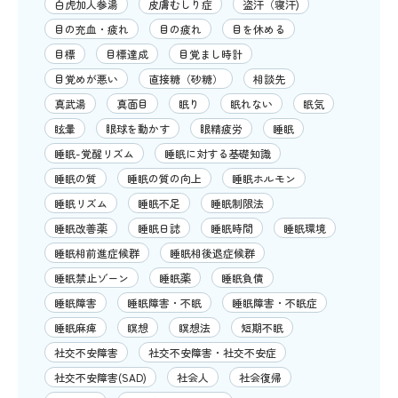
白虎加人参湯
皮膚むしり症
盗汗（寝汗)
目の充血・疲れ
目の疲れ
目を休める
目標
目標達成
目覚まし時計
目覚めが悪い
直接糖（砂糖）
相談先
真武湯
真面目
眠り
眠れない
眠気
眩暈
眼球を動かす
眼精疲労
睡眠
睡眠-覚醒リズム
睡眠に対する基礎知識
睡眠の質
睡眠の質の向上
睡眠ホルモン
睡眠リズム
睡眠不足
睡眠制限法
睡眠改善薬
睡眠日誌
睡眠時間
睡眠環境
睡眠相前進症候群
睡眠相後退症候群
睡眠禁止ゾーン
睡眠薬
睡眠負債
睡眠障害
睡眠障害・不眠
睡眠障害・不眠症
睡眠麻痺
瞑想
瞑想法
短期不眠
社交不安障害
社交不安障害・社交不安症
社交不安障害(SAD)
社会人
社会復帰