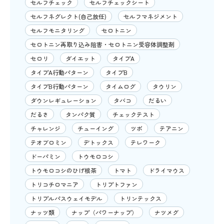
セルフチェック
セルフチェックシート
セルフネグレクト(自己放任)
セルフマネジメント
セルフモニタリング
セロトニン
セロトニン再取り込み阻害・セロトニン受容体調整剤
セロリ
ダイエット
タイプA
タイプA行動パターン
タイプB
タイプB行動パターン
タイムログ
タウリン
ダウンレギュレーション
タバコ
だるい
だるさ
タンパク質
チェックテスト
チャレンジ
チューイング
ツボ
テアニン
テオブロミン
デトックス
テレワーク
ドーパミン
トウモロコシ
トウモロコシのひげ根茶
トマト
ドライマウス
トリコチロマニア
トリプトファン
トリプルパスウェイモデル
トリンテックス
ナッツ類
ナップ（パワーナップ）
ナツメグ