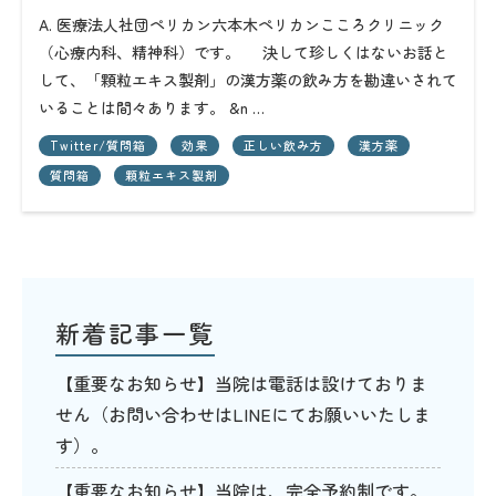
A. 医療法人社団ペリカン六本木ペリカンこころクリニック
（心療内科、精神科）です。 決して珍しくはないお話と
して、「顆粒エキス製剤」の漢方薬の飲み方を勘違いされて
いることは間々あります。 &n …
Twitter/質問箱
効果
正しい飲み方
漢方薬
質問箱
顆粒エキス製剤
新着記事一覧
【重要なお知らせ】当院は電話は設けておりま
せん（お問い合わせはLINEにてお願いいたしま
す）。
【重要なお知らせ】当院は、完全予約制です。