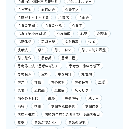
心療内科/精神科名著紹介
心的エネルギー
心神不安
心脾両虚
心腎不交
心臓がドキドキする
心臓病
心血虚
心身の不調
心身の休息
心身症
心身症治療の3本柱
心身相関
心配
心配事
心配休憩
忌避妄想
応急措置
快眠
快眠法
怒り
怒りっぽい
怒りの制御困難
怒り発作
思春期
思考伝播
思考停止法（思考中断法）
思考力・集中力低下
思考吸入
怠さ
急な発汗
急性期
性差
性格
性格検査
性格特性
恋愛
恐怖
恐怖感
恐怖症
息苦しさ
悩み多き世代
悪夢
悪夢障害
悲しみ
悲嘆
情報
情報の取捨選択
情報過多
情緒不安定
情緒的に巻き込まれている感情表出
意欲
意欲が湧かない
意欲の減退