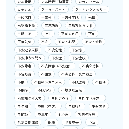
レム睡眠
レム睡眠行動障害
レモンバーム
ロゼレム
ワーカーズハイ
ワーキングメモリー
一般病院
一貫性
一過性不眠
七情
七物降下湯
三寒四温
三環系抗うつ薬
三隅二不二
上司
下剤の乱用
下痢
下痢気味
不安
不安・心配
不安・恐怖
不安定な天候
不安定性
不安感
不安抑うつ発作
不安症
不安症状
不安障害
不安障害（不安症）
不完全恐怖
不定愁訴
不注意
不潔恐怖・洗浄強迫
不眠
不眠のメカニズム
不眠改善
不眠時
不眠症
不眠症状
不規則な生活
両極端な考え方
中医アロマ
中医学（漢方）
中年期
中庸（中道）
中枢時計
中途覚醒
中間証
中高年
主治医
乳房の疼痛
乳房の膨満感
乾燥
予期不安
予防