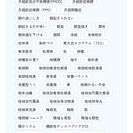
月経前気分不快障害(PMDD)
月経前症候群
月経前症候群（PMS）
月経困難症
朝の過ごし方
朝起きられない
朝起きるのが辛い
朝食
朝食抜き
期待
期待値を下げる
期間
未病
末梢時計
杜仲茶
条件づけ
東大式エゴグラム（TEG）
東洋医学
松果体
枕
柑橘
柑橘系の香り
柑橘類
柚子
柴朴湯
柴胡剤
柴胡加竜骨牡蛎湯
柴胡桂枝乾姜湯
柴胡桂枝湯
柴苓湯
栄養バランス
栄養型うつ
栄養素
栗
根拠のない不安
根本治療
桂枝加竜骨牡蛎湯
桂枝加芍薬大黄湯
桂枝加芍薬湯
桂枝加苓朮附湯
桂枝茯苓丸
桃核承気湯
梅核気
梅雨
梨
椎間板ヘルニア
極端な夜型
極端な朝型
概日リズム
機能性ディスペプシア(FD)