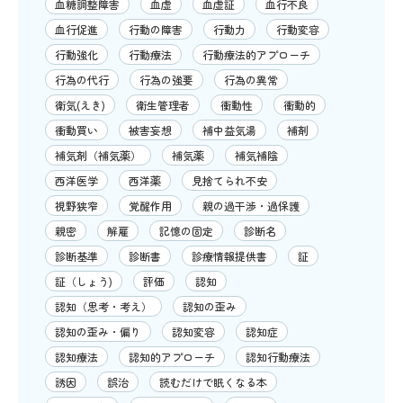
血糖調整障害
血虚
血虚証
血行不良
血行促進
行動の障害
行動力
行動変容
行動強化
行動療法
行動療法的アプローチ
行為の代行
行為の強要
行為の異常
衛気(えき)
衛生管理者
衝動性
衝動的
衝動買い
被害妄想
補中益気湯
補剤
補気剤（補気薬）
補気薬
補気補陰
西洋医学
西洋薬
見捨てられ不安
視野狭窄
覚醒作用
親の過干渉・過保護
親密
解雇
記憶の固定
診断名
診断基準
診断書
診療情報提供書
証
証（しょう)
評価
認知
認知（思考・考え）
認知の歪み
認知の歪み・偏り
認知変容
認知症
認知療法
認知的アプローチ
認知行動療法
誘因
誤治
読むだけで眠くなる本