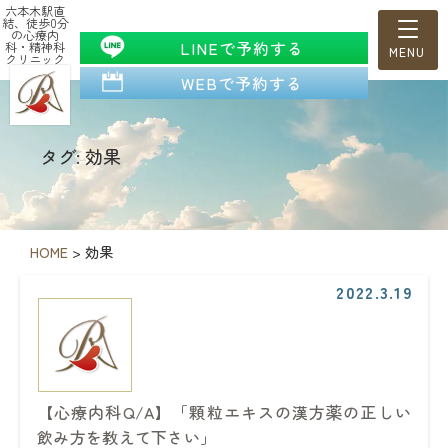
六本木駅直
結、徒歩0分
の心療内
LINEで予約する
科・精神科
クリニック
WEBで予約する
タグ: 効果
HOME
>
効果
2022.3.19
【心療内科Q/A】「顆粒エキスの漢方薬の正しい
飲み方を教えて下さい」