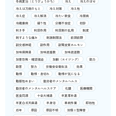
冬病夏治（とうびょうかち）
冷え
冷えのぼせ
冷えは万病のもと
冷え対策
冷え性
冷え症
冷え解消
冷たい飲食
冷房病
冷蔵庫病
凝り性
分離不安症
初診
利き手
利尿作用
利尿剤の乱用
制度
刺すような痛み
刺激制限法
前頭前野
副交感神経
副作用
副腎皮質ホルモン
加味帰脾湯
加味逍遙散
加味逍遥散
加害恐怖・確認強迫
加齢（エイジング）
助力
助言
努力
労働安全衛生法
効果
動悸
動悸・息切れ
動悸が気になる
動揺性めまい
勤労者のメンタルヘルス
勤労者のメンタルヘルスケア
化膿
医療機関
医食同源
十全大補湯
半夏厚朴湯
半夏白朮天麻湯
半身浴
単純作業
即効性
厄年
原因
原因不明
双極Ⅱ型障害