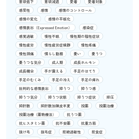
意欲低下
意欲減退
愛着
愛着対象
感受性
感情
感情のコントロール
感情の変化
感情の平板化
感情表出（Expressed Emotion）
感染症
感覚過敏
慢性不眠
慢性期の陰性症状
慢性疲労
慢性疲労症候群
慢性疼痛
慢性頭痛
慣らし勤務
憂い
憂うつ
憂うつな気分
成人期
成長ホルモン
成長機会
手が震える
手足のほてり
手足のむくみ
手足の冷え
手足の痺れ
批判的な感情表出
抑うつ
抑うつ感
抑うつ気分
抑うつ状態
抑うつ症状
抑圧
抑肝散
抑肝散加陳皮半夏
投薬
投薬治療
投薬治療（薬物療法）
抗うつ薬
抗ヒスタミン薬
抗不安薬
抗重力筋
抜け毛
抜毛症
拒絶過敏性
拒食症