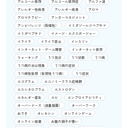
アルコール依存
アルコール依存症
アルファ波
アレルギー性疾患
アレルギー疾患
アロマ
アロマテラピー
アンガーマネジメント
アンビバレンツ（両価性）
イミダゾールジペプチド
イミダペプチド
イメージ・エクスポージャー
イライラ
イライラ防止
インスリン
インターネット・ゲーム障害
インターネット依存
ウォーキング
うつ気分
うつ状態
うつ病
うつ病の氷山現象
うつ病の症状
うつ病性妄想（妄想性うつ病）
うつ症状
エゴグラム
エコノミークラス症候群
エスシタロプラム
エストロゲン
エネルギー産生
エビ
エンプロイアビリティ
オーバードーズ（過量服薬）
オーバーワーク
おでき
オレキシン
オンラインゲーム
オンライン授業
お腹の調子が悪い