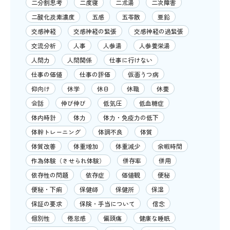
二分割思考
二度寝
二朮湯
二次障害
二酸化炭素濃度
五感
五苓散
亜鉛
交感神経
交感神経の緊張
交感神経の過緊張
交流分析
人事
人参湯
人参養栄湯
人間力
人間関係
仕事に行けない
仕事の価値
仕事の評価
仮面うつ病
仰向け
休学
休日
休職
休養
会話
伸び伸び
低気圧
低血糖症
体内時計
体力
体力・免疫力の低下
体幹トレーニング
体調不良
体質
体質改善
体重増加
体重減少
余暇時間
作為体験（させられ体験）
併存率
併用
依存性の問題
依存症
価値観
便秘
便秘・下痢
保健師
保健所
保湿
保証の要求
保険・手当について
信念
個別性
倦怠感
偏頭痛
健康な睡眠