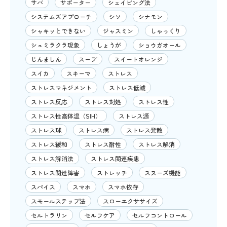
サバ
サポーター
シェイピング法
システムズアプローチ
シソ
シナモン
シャキッとできない
ジャスミン
しゃっくり
シュミラクラ現象
しょうが
ショウガオール
じんましん
スープ
スイートオレンジ
スイカ
スキーマ
ストレス
ストレスマネジメント
ストレス低減
ストレス反応
ストレス対処
ストレス性
ストレス性高体温（SIH）
ストレス源
ストレス球
ストレス病
ストレス発散
ストレス緩和
ストレス耐性
ストレス解消
ストレス解消法
ストレス関連疾患
ストレス関連障害
ストレッチ
スヌーズ機能
スパイス
スマホ
スマホ依存
スモールステップ法
スローエクササイズ
セルトラリン
セルフケア
セルフコントロール