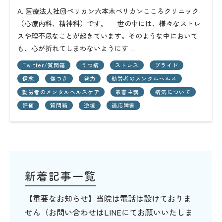
A. 医療法人社団ペリカン六本木ペリカンこころクリニック
（心療内科、精神科）です。 世の中には、様々なストレ
スや理不尽なことが起きています。そのような中において
も、心が折れてしまわないようにす …
Twitter/質問箱
うつ病
ストレス
プライド
信念
傷つき
努力
勤労者のメンタルヘルス
勤労者のメンタルヘルスケア
最善主義
病気について
評価
質問箱
逆境
適応障害
新着記事一覧
【重要なお知らせ】当院は電話は設けておりま
せん（お問い合わせはLINEにてお願いいたしま