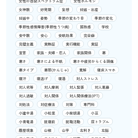
女性の自閉スペクトラム症
女性ホルモン
女神散
好発期
妄想
妊娠・出産
妊娠中
姿勢
季節の変わり目
季節の変化
季節性感情障害(季節性うつ病)
孤独感
学校
安中散
安心
安眠効果
完全癖
完璧主義
実熱証
実行機能
実証
宣言
家族・夫婦・恋人
家族関係
寒
寒さ
寒さによる不眠
寒さや疲労からくる頭痛
寒タイプ
寒邪(かんじゃ)
寛解
寝床スマホ
寝汗
寝逃げ
寝酒
対人ストレス
対人劣等
対人摩耗
対人緊張
対人葛藤
対人過敏
対人関係
対人関係療法(IPT)
対処法
対症療法
対策
専門科
小建中湯
小松菜
小柴胡湯
小豆
小青竜湯
就寝前
就職活動
尿トラブル
履歴現象
山椒
山芋
左利き
左脳