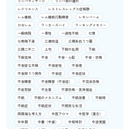
リンパマッサージ
リンパ節の腫れ
レジリエンス
レストレスレッグス症候群
レム睡眠
レム睡眠行動障害
レモンバーム
ロゼレム
ワーカーズハイ
ワーキングメモリー
一般病院
一貫性
一過性不眠
七情
七物降下湯
三寒四温
三環系抗うつ薬
三隅二不二
上司
下剤の乱用
下痢
下痢気味
不安
不安・心配
不安・恐怖
不安定な天候
不安定性
不安感
不安抑うつ発作
不安症
不安症状
不安障害
不安障害（不安症）
不完全恐怖
不定愁訴
不注意
不潔恐怖・洗浄強迫
不眠
不眠のメカニズム
不眠改善
不眠時
不眠症
不眠症状
不規則な生活
両極端な考え方
中医アロマ
中医学（漢方）
中年期
中庸（中道）
中枢時計
中途覚醒