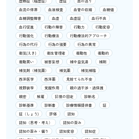
虚熱証（陰虚証）
虚証
血の巡り
血流の停滞
血液検査
血管の収縮
血糖値
血糖調整障害
血虚
血虚証
血行不良
血行促進
行動の障害
行動力
行動変容
行動強化
行動療法
行動療法的アプローチ
行為の代行
行為の強要
行為の異常
衛気(えき)
衛生管理者
衝動性
衝動的
衝動買い
被害妄想
補中益気湯
補剤
補気剤（補気薬）
補気薬
補気補陰
西洋医学
西洋薬
見捨てられ不安
視野狭窄
覚醒作用
親の過干渉・過保護
親密
解雇
記憶の固定
診断名
診断基準
診断書
診療情報提供書
証
証（しょう)
評価
認知
認知（思考・考え）
認知の歪み
認知の歪み・偏り
認知変容
認知症