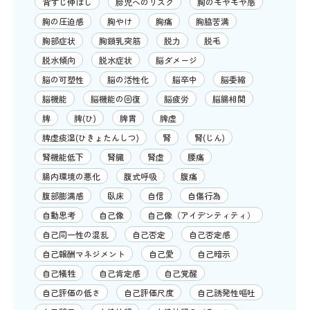
背すじ伸ばし
胎児へのリスク
胸のモヤモヤ感
胸の圧迫感
胸やけ
胸痛
胸脇苦満
胸部症状
胸鎖乳突筋
脱力
脱毛
脱水傾向
脱水症状
脳ダメージ
脳の可塑性
脳の活性化
脳卒中
脳委縮
脳機能
脳機能の回復
脳疲労
脳腸相関
脾
脾(ひ)
脾胃
脾虚
脾虚痰湿(ひきょたんしつ)
腎
腎(じん)
腎機能低下
腎臓
腎虚
腰痛
腸内環境の悪化
腹式呼吸
腹痛
腹部膨満感
臥床
自信
自傷行為
自動思考
自己像
自己像（アイデンティティ）
自己同一性の混乱
自己否定
自己否定感
自己報酬マネジメント
自己愛
自己暗示
自己犠牲
自己肯定感
自己覚醒
自己評価の低さ
自己評価尺度
自己誘発性嘔吐