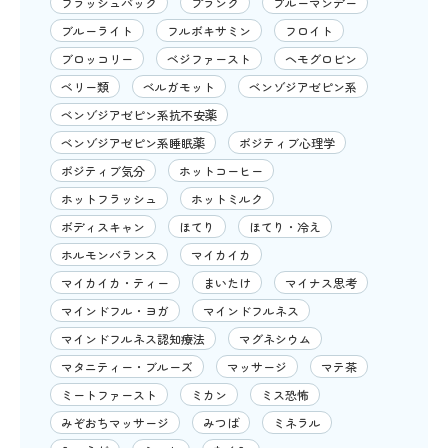
フラッシュバック
プランク
ブルーマンデー
ブルーライト
フルボキサミン
フロイト
ブロッコリー
ベジファースト
ヘモグロビン
ベリー類
ベルガモット
ベンゾジアゼピン系
ベンゾジアゼピン系抗不安薬
ベンゾジアゼピン系睡眠薬
ポジティブ心理学
ポジティブ気分
ホットコーヒー
ホットフラッシュ
ホットミルク
ボディスキャン
ほてり
ほてり・冷え
ホルモンバランス
マイカイカ
マイカイカ・ティー
まいたけ
マイナス思考
マインドフル・ヨガ
マインドフルネス
マインドフルネス認知療法
マグネシウム
マタニティー・ブルーズ
マッサージ
マテ茶
ミートファースト
ミカン
ミス恐怖
みぞおちマッサージ
みつば
ミネラル