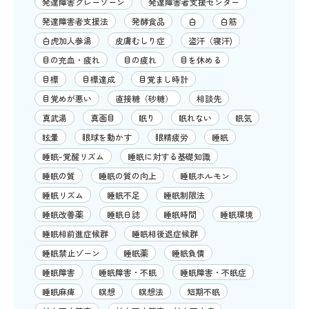
発達障害グレーゾーン
発達障害者支援センター
発達障害者支援法
発酵食品
白
白筋
白虎加人参湯
皮膚むしり症
盗汗（寝汗)
目の充血・疲れ
目の疲れ
目を休める
目標
目標達成
目覚まし時計
目覚めが悪い
直接糖（砂糖）
相談先
真武湯
真面目
眠り
眠れない
眠気
眩暈
眼球を動かす
眼精疲労
睡眠
睡眠-覚醒リズム
睡眠に対する基礎知識
睡眠の質
睡眠の質の向上
睡眠ホルモン
睡眠リズム
睡眠不足
睡眠制限法
睡眠改善薬
睡眠日誌
睡眠時間
睡眠環境
睡眠相前進症候群
睡眠相後退症候群
睡眠禁止ゾーン
睡眠薬
睡眠負債
睡眠障害
睡眠障害・不眠
睡眠障害・不眠症
睡眠麻痺
瞑想
瞑想法
短期不眠