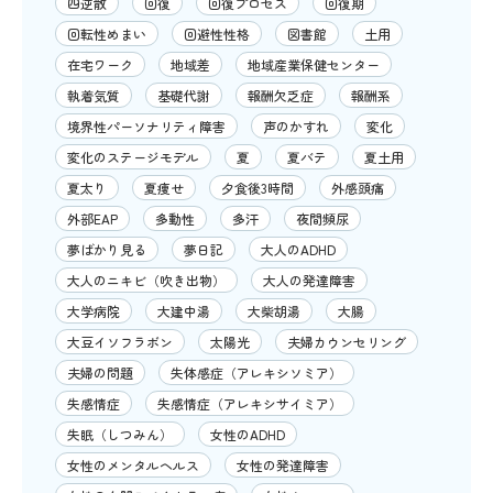
四逆散
回復
回復プロセス
回復期
回転性めまい
回避性性格
図書館
土用
在宅ワーク
地域差
地域産業保健センター
執着気質
基礎代謝
報酬欠乏症
報酬系
境界性パーソナリティ障害
声のかすれ
変化
変化のステージモデル
夏
夏バテ
夏土用
夏太り
夏痩せ
夕食後3時間
外感頭痛
外部EAP
多動性
多汗
夜間頻尿
夢ばかり見る
夢日記
大人のADHD
大人のニキビ（吹き出物）
大人の発達障害
大学病院
大建中湯
大柴胡湯
大腸
大豆イソフラボン
太陽光
夫婦カウンセリング
夫婦の問題
失体感症（アレキシソミア）
失感情症
失感情症（アレキシサイミア）
失眠（しつみん）
女性のADHD
女性のメンタルヘルス
女性の発達障害