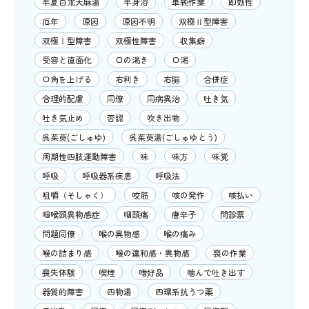
半夏白朮天麻湯
半身浴
単純作業
即効性
厄年
原因
原因不明
双極Ⅱ型障害
双極Ⅰ型障害
双極性障害
収集癖
受容と直面化
口の渇き
口渇
口角を上げる
右利き
右脳
合併症
合理的配慮
同僚
同病異治
吐き気
吐き気止め
否認
吹き出物
呉茱萸(ごしゅゆ)
呉茱萸湯(ごしゅゆとう)
周期性四肢運動障害
味
味方
味覚
呼吸
呼吸器系疾患
呼吸法
咀嚼（そしゃく）
咬筋
咳の発作
咳払い
咽喉頭異物感症
咽頭痛
唐辛子
問診票
問題同僚
喉の異物感
喉の痛み
喉の詰まり感
喉の違和感・異物感
喪の作業
喪失体験
喫煙
嗜好品
噛んで吐き出す
器質的障害
四物湯
四環系抗うつ薬