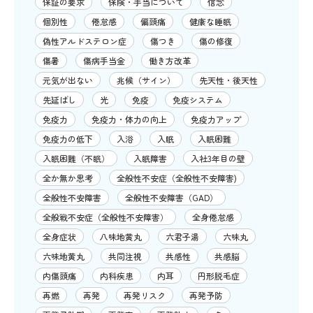
保証の要求
保険・手当について
信念
個別性
倦怠感
偏頭痛
健康な睡眠
偽性アルドステロン症
傷つき
傷の修復
傷暑
傷病手当金
働き方改革
元気が出ない
兆候（サイン）
先天性・後天性
先延ばし
光
免疫
免疫システム
免疫力
免疫力・体力の向上
免疫力アップ
免疫力の低下
入浴
入眠
入眠困難
入眠困難（不眠）
入眠障害
入社3年目の壁
全か無か思考
全般性不安症（全般性不安障害)
全般性不安障害
全般性不安障害（GAD）
全般戦不安症（全般性不安障害）
全身倦怠感
全身症状
八味地黄丸
六君子湯
六味丸
六味地黄丸
共同注視
共感性
共感脳
内傷頭痛
内科疾患
内耳
円形脱毛症
再燃
再発
再発リスク
再発予防