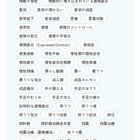
情緒不安定
情緒的に巻き込まれている感情表出
意欲
意欲が湧かない
意欲の減退
意欲低下
意欲減退
愛着
愛着対象
感受性
感情
感情のコントロール
感情の変化
感情の平板化
感情表出（Expressed Emotion）
感染症
感覚過敏
慢性不眠
慢性期の陰性症状
慢性疲労
慢性疲労症候群
慢性疼痛
慢性頭痛
慣らし勤務
憂い
憂うつ
憂うつな気分
成人期
成長ホルモン
成長機会
手が震える
手足のほてり
手足のむくみ
手足の冷え
手足の痺れ
批判的な感情表出
抑うつ
抑うつ感
抑うつ気分
抑うつ状態
抑うつ症状
抑圧
抑肝散
抑肝散加陳皮半夏
投薬
投薬治療
投薬治療（薬物療法）
抗うつ薬