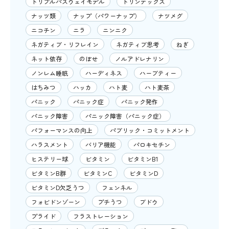
トリプルパスウェイモデル
トリンテックス
ナッツ類
ナップ（パワーナップ）
ナツメグ
ニコチン
ニラ
ニンニク
ネガティブ・リフレイン
ネガティブ思考
ねぎ
ネット依存
のぼせ
ノルアドレナリン
ノンレム睡眠
ハーディネス
ハーブティー
はちみつ
ハッカ
ハト麦
ハト麦茶
パニック
パニック症
パニック発作
パニック障害
パニック障害（パニック症）
パフォーマンスの向上
パブリック・コミットメント
ハラスメント
バリア機能
パロキセチン
ヒステリー球
ビタミン
ビタミンB1
ビタミンB群
ビタミンC
ビタミンD
ビタミンD欠乏うつ
フェンネル
フォビドンゾーン
プチうつ
ブドウ
プライド
フラストレーション