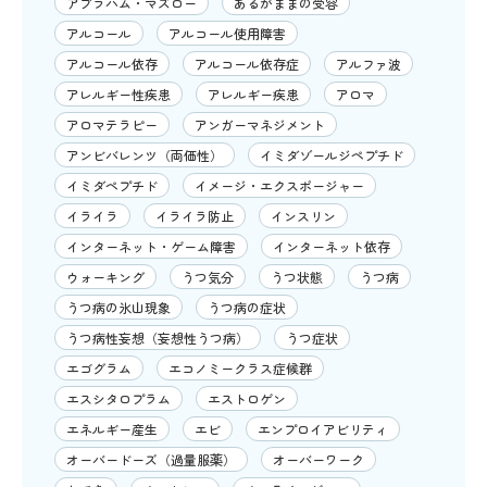
アブラハム・マズロー
あるがままの受容
アルコール
アルコール使用障害
アルコール依存
アルコール依存症
アルファ波
アレルギー性疾患
アレルギー疾患
アロマ
アロマテラピー
アンガーマネジメント
アンビバレンツ（両価性）
イミダゾールジペプチド
イミダペプチド
イメージ・エクスポージャー
イライラ
イライラ防止
インスリン
インターネット・ゲーム障害
インターネット依存
ウォーキング
うつ気分
うつ状態
うつ病
うつ病の氷山現象
うつ病の症状
うつ病性妄想（妄想性うつ病）
うつ症状
エゴグラム
エコノミークラス症候群
エスシタロプラム
エストロゲン
エネルギー産生
エビ
エンプロイアビリティ
オーバードーズ（過量服薬）
オーバーワーク