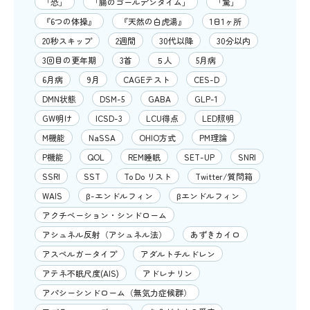
「恐」
「腸のゴールデンタイム」
「驚」
『6つの体操』
『天然の白虎湯』
1日1ヶ所
20秒スキップ
2週間
30代以降
30分以内
3回目の更年期
3首
５人
5月病
6月病
9月
CAGEテスト
CES-D
DMN状態
DSM-5
GABA
GLP-1
GW明け
ICSD-3
LCU得点
LED照明
M機能
NaSSA
OHIO方式
PM理論
P機能
QOL
REM睡眠
SET-UP
SNRI
SSRI
SST
To Do リスト
Twitter/質問箱
WAIS
β-エンドルフィン
βエンドルフィン
アクチベーション・シンドローム
アシュネル反射（アシュネル法）
あずきカイロ
アスペルガータイプ
アダルトチルドレン
アテネ不眠尺度(AIS)
アドレナリン
アパシーシンドローム（無気力症候群）