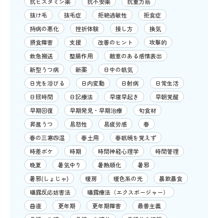
抗ヒスタミン薬
抗不安薬
抗重力筋
抜け毛
抜毛症
拒絶過敏性
拒食症
持病の悪化
挫折体験
接し方
換気
摂食障害
支援
改善のヒント
攻撃的
救急搬送
整腸作用
敵意のある感情表出
新型うつ病
新薬
日中の眠気
日光を浴びる
日内変動
日射病
日常生活
日照時間
日記療法
早寝早起き
早朝覚醒
早期回復
早期発見・早期治療
旬食材
昇進うつ
易怒性
易疲労感
春
春の三寒四温
春土用
春眠暁を覚えず
時差ボケ
時期
時間神経心理学
時間管理
晩夏
暑気中り
暑熱順化
暑邪
暑邪(しょじゃ)
暖房
暖色系の光
暴飲暴食
曝露反応妨害法
曝露療法（エクスポージャー）
曲直
更年期
更年期障害
最善主義