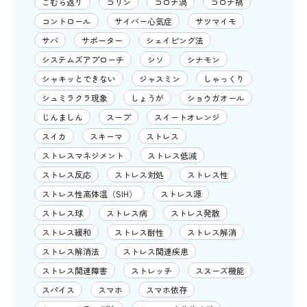
こむら返り
コリン
コロナ渦
コロナ禍
コントロール
サイバー心気症
サツマイモ
サバ
サポーター
シェイピング法
システムズアプローチ
シソ
シナモン
シャキッとできない
ジャスミン
しゃっくり
シュミラクラ現象
しょうが
ショウガオール
じんましん
スープ
スイートオレンジ
スイカ
スキーマ
ストレス
ストレスマネジメント
ストレス低減
ストレス反応
ストレス対処
ストレス性
ストレス性高体温（SIH）
ストレス源
ストレス球
ストレス病
ストレス発散
ストレス緩和
ストレス耐性
ストレス解消
ストレス解消法
ストレス関連疾患
ストレス関連障害
ストレッチ
スヌーズ機能
スパイス
スマホ
スマホ依存