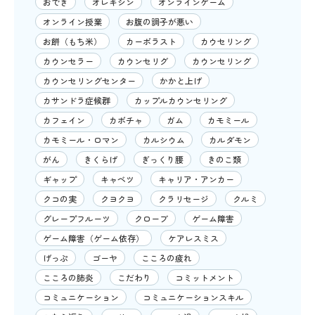
おでき
オレキシン
オンラインゲーム
オンライン授業
お腹の調子が悪い
お餅（もち米）
カーボラスト
カウセリング
カウンセラー
カウンセリグ
カウンセリング
カウンセリングセンター
かかと上げ
カサンドラ症候群
カップルカウンセリング
カフェイン
カボチャ
ガム
カモミール
カモミール・ロマン
カルシウム
カルダモン
がん
きくらげ
ぎっくり腰
きのこ類
ギャップ
キャベツ
キャリア・アンカー
クコの実
クヨクヨ
クラリセージ
クルミ
グレープフルーツ
クローブ
ゲーム障害
ゲーム障害（ゲーム依存）
ケアレスミス
げっぷ
ゴーヤ
こころの疲れ
こころの肺炎
こだわり
コミットメント
コミュニケーション
コミュニケーションスキル