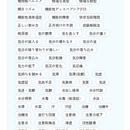
椎間板ヘルニア
極端な夜型
極端な朝型
概日リズム
機能性ディスペプシア(FD)
機能性高体温症
機能的障害
欲求五段階説
正しい飲み方
正月明けの不調
武装解除法
残尿感
気の鬱滞
気を逸らす
気分が塞ぐ
気分が滅入る
気分の優れなさ
気分の波
気分の移り替わりが激しい
気分の落ち込み
気分の落込み
気分転換
気分障害
気力の低下
気圧の変化
気圧痛
気持ちを鎮める
気滞
気滞(気鬱)
気虚
気虚証
気血不足
気象病
気質
気逆
気逆・気鬱
気鬱
水出し緑茶
水分代謝
水分摂取
水毒
水毒（痰湿証）
水泳
水滞
水菜
汗
汗症
治療
治療中
治療法
波打ち回復
注夏病
注意力低下
注意点
注意転換法
津虚
活性酸素