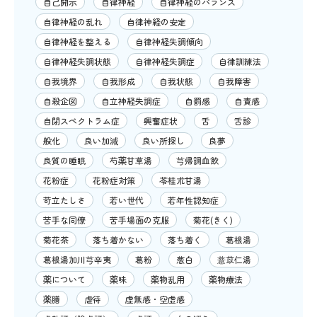
自己開示
自律神経
自律神経のバランス
自律神経の乱れ
自律神経の安定
自律神経を整える
自律神経失調傾向
自律神経失調状態
自律神経失調症
自律訓練法
自我境界
自我形成
自我状態
自我障害
自殺企図
自立神経失調症
自罰感
自責感
自閉スペクトラム症
興奮症状
舌
舌診
般化
良い加減
良い所探し
良夢
良質の睡眠
芍薬甘草湯
芎帰調血飲
花粉症
花粉症対策
苓桂朮甘湯
苛立たしさ
若い世代
若年性認知症
苦手な同僚
苦手場面の克服
菊花(きく)
菊花茶
落ち着かない
落ち着く
葛根湯
葛根湯加川芎辛夷
葛粉
葱白
薏苡仁湯
薬について
薬味
薬物乱用
薬物療法
薬膳
虐待
虚無感・空虚感