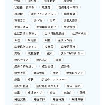
牡蠣
物忘れ
物質依存
状態像
状態像・臨床像
玫瑰花
現疾患名＋PMS
理想像
理想化とこき下ろし
環境整備
環境要因
甘い物
甘草
甘麦大棗湯
生活リズム
生活環境の変化
生活習慣
生活習慣の見直し
生活行動記録法
生涯有病率
生理
生理痛
生薬
産後うつ病
産業保健スタッフ
産業医
産業医面接
異動
疏肝解鬱
疲れ
疲れが解消しない
疲れやすい
疲れ易い
疲労
疲労の持ち越し
疲労回復
疲労感
疲労改善
病前性格
病名
病気について
病識
症状
症状のコントロール
症状の経過
症状悪化のリスク
痛み・痺れ
痰湿
痰湿タイプ
瘀血
瘀血症
発熱
発症契機
発症年齢
発症時期
発達障害