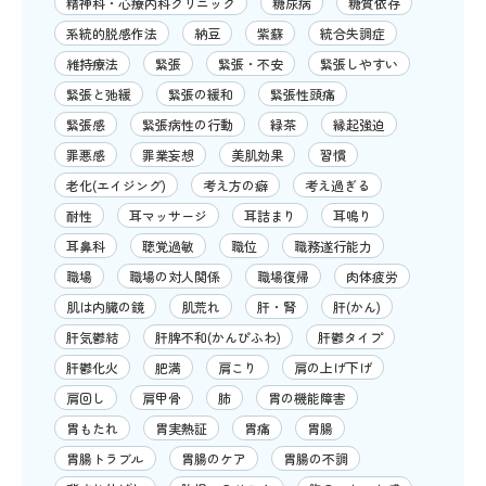
精神科・心療内科クリニック
糖尿病
糖質依存
系統的脱感作法
納豆
紫蘇
統合失調症
維持療法
緊張
緊張・不安
緊張しやすい
緊張と弛緩
緊張の緩和
緊張性頭痛
緊張感
緊張病性の行動
緑茶
縁起強迫
罪悪感
罪業妄想
美肌効果
習慣
老化(エイジング)
考え方の癖
考え過ぎる
耐性
耳マッサージ
耳詰まり
耳鳴り
耳鼻科
聴覚過敏
職位
職務遂行能力
職場
職場の対人関係
職場復帰
肉体疲労
肌は内臓の鏡
肌荒れ
肝・腎
肝(かん)
肝気鬱結
肝脾不和(かんぴふわ)
肝鬱タイプ
肝鬱化火
肥満
肩こり
肩の上げ下げ
肩回し
肩甲骨
肺
胃の機能障害
胃もたれ
胃実熱証
胃痛
胃腸
胃腸トラブル
胃腸のケア
胃腸の不調