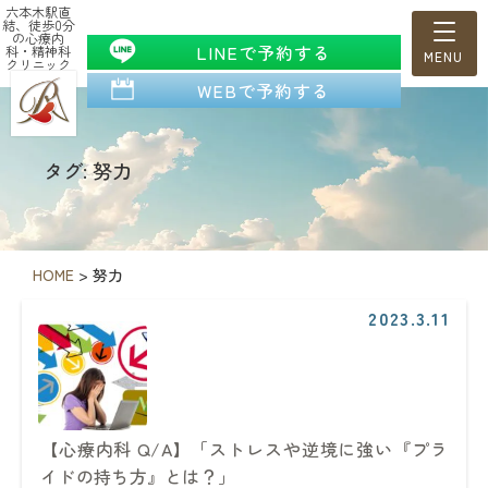
六本木駅直
結、徒歩0分
の心療内
LINEで予約する
科・精神科
クリニック
WEBで予約する
タグ: 努力
HOME
>
努力
2023.3.11
【心療内科 Q/A】「ストレスや逆境に強い『プラ
イドの持ち方』とは？」