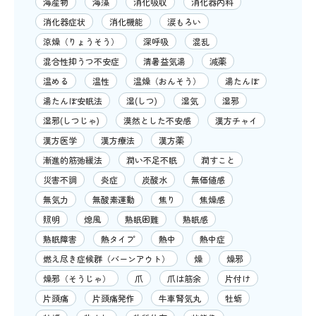
海産物
海藻
消化吸収
消化器内科
消化器症状
消化機能
涙もろい
涼燥（りょうそう）
深呼吸
混乱
混合性抑うつ不安症
清暑益気湯
減薬
温める
温性
温燥（おんそう）
湯たんぽ
湯たんぽ安眠法
湿(しつ)
湿気
湿邪
湿邪(しつじゃ)
漠然とした不安感
漢方チャイ
漢方医学
漢方療法
漢方薬
漸進的筋弛緩法
潤い不足不眠
潤すこと
災害不調
炎症
炭酸水
無価値感
無気力
無酸素運動
焦り
焦燥感
照明
熄風
熟眠困難
熟眠感
熟眠障害
熱タイプ
熱中
熱中症
燃え尽き症候群（バーンアウト）
燥
燥邪
燥邪（そうじゃ）
爪
爪は筋余
片付け
片頭痛
片頭痛発作
牛車腎気丸
牡蛎