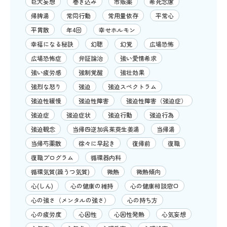
巨大妄想
巻き込み
市販薬
希死念慮
帰脾湯
常同行動
常用量依存
平常心
平胃散
年4回
幸せホルモン
幸福になる秘訣
幻聴
幻覚
広場恐怖
広場恐怖症
弁証論治
強い愛情希求
強い疲労感
強制覚醒
強壮効果
強烈な怒り
強迫
強迫スペクトラム
強迫性緩慢
強迫性障害
強迫性障害（強迫症）
強迫症
強迫症状
強迫行動
強迫行為
強迫観念
当帰四逆加呉茱萸生姜湯
当帰湯
当帰芍薬散
徐々に早起き
復帰前
復職
復職プログラム
循環器内科
循環気質(躁うつ気質)
微熱
微熱傾向
心(しん)
心の健康の維持
心の健康相談窓口
心の強さ（メンタルの強さ）
心の持ち方
心の疲労度
心因性
心因性発熱
心気妄想