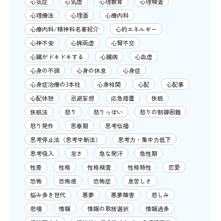
心気症
心気虚
心理教育
心理検査
心理療法
心理面
心療内科
心療内科/精神科名著紹介
心的エネルギー
心神不安
心脾両虚
心腎不交
心臓がドキドキする
心臓病
心血虚
心身の不調
心身の休息
心身症
心身症治療の3本柱
心身相関
心配
心配事
心配休憩
忌避妄想
応急措置
快眠
快眠法
怒り
怒りっぽい
怒りの制御困難
怒り発作
思春期
思考伝播
思考停止法（思考中断法）
思考力・集中力低下
思考吸入
怠さ
急な発汗
急性期
性差
性格
性格検査
性格特性
恋愛
恐怖
恐怖感
恐怖症
息苦しさ
悩み多き世代
悪夢
悪夢障害
悲しみ
悲嘆
情報
情報の取捨選択
情報過多