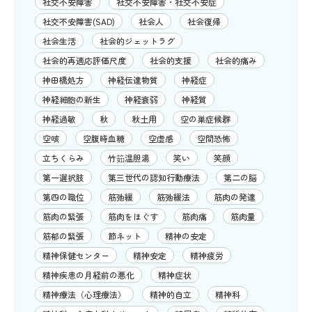
社交不安障害
社交不安障害・社交不安症
社交不安障害(SAD)
社会人
社会復帰
社会生活
社会的ジェットラグ
社会的再適応評価尺度
社会的支援
社会的痛み
神田橋処方
神経伝達物質
神経症
神経細胞の新生
神経衰弱
神経質
神経過敏
秋
秋土用
空の巣症候群
空咳
空腹時血糖
空虚感
空間恐怖
立ちくらみ
竹筎温胆湯
笑い
笑顔
第一選択肢
第三世代の認知行動療法
第二の脳
第四の職位
筋弛緩
筋弛緩法
筋肉の発達
筋肉の緊張
筋肉をほぐす
筋肉痛
筋肉量
筋郁の緊張
節ネット
精神の安定
精神保健センター
精神安定
精神疲労
精神疾患の月経前の悪化
精神症状
精神療法（心理療法）
精神的自立
精神科