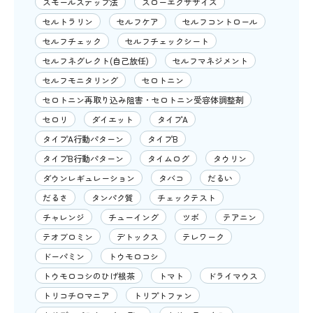
スモールステップ法
スローエクササイズ
セルトラリン
セルフケア
セルフコントロール
セルフチェック
セルフチェックシート
セルフネグレクト(自己放任)
セルフマネジメント
セルフモニタリング
セロトニン
セロトニン再取り込み阻害・セロトニン受容体調整剤
セロリ
ダイエット
タイプA
タイプA行動パターン
タイプB
タイプB行動パターン
タイムログ
タウリン
ダウンレギュレーション
タバコ
だるい
だるさ
タンパク質
チェックテスト
チャレンジ
チューイング
ツボ
テアニン
テオブロミン
デトックス
テレワーク
ドーパミン
トウモロコシ
トウモロコシのひげ根茶
トマト
ドライマウス
トリコチロマニア
トリプトファン