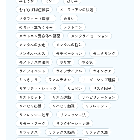
みょうが
ミント
むくみ
むずむず脚症候群
メーラビアンの法則
メタファー（暗喩）
めまい
めまい・立ちくらみ
メラトニン
メラトニン受容体作動薬
メンタライゼーション
メンタルの安定
メンタルの悩み
メンタルヘルス
モチベーション
モニタリング
モノトナスの法則
やり方
やる気
ライフイベント
ライフサイクル
ラインケア
らっきょう
ラメルテオン
リーダーシップ理論
リアリティ・ショック
リコピン
リスク因子
リストカット
リズム運動
リハビリテーション
リハビリ出勤
リハビリ勤務
リフレッシュ
リフレッシュ効果
リフレッシュ法
リモートワーク
リラクゼーション法
リラックス
リラックス効果
リラックス法