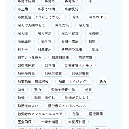
再発予防期
再発率
再発防止
冬
冬土用
冬季うつ病
冬病夏治
冬病夏治（とうびょうかち）
冷え
冷えのぼせ
冷えは万病のもと
冷え対策
冷え性
冷え症
冷え解消
冷たい飲食
冷房病
冷蔵庫病
凝り性
分離不安症
初診
利き手
利尿作用
利尿剤の乱用
制度
刺すような痛み
刺激制限法
前頭前野
副交感神経
副作用
副腎皮質ホルモン
加味帰脾湯
加味逍遙散
加味逍遥散
加害恐怖・確認強迫
加齢（エイジング）
助力
助言
努力
労働安全衛生法
効果
動悸
動悸・息切れ
動悸が気になる
動揺性めまい
勤労者のメンタルヘルス
勤労者のメンタルヘルスケア
化膿
医療機関
医食同源
十全大補湯
半夏厚朴湯