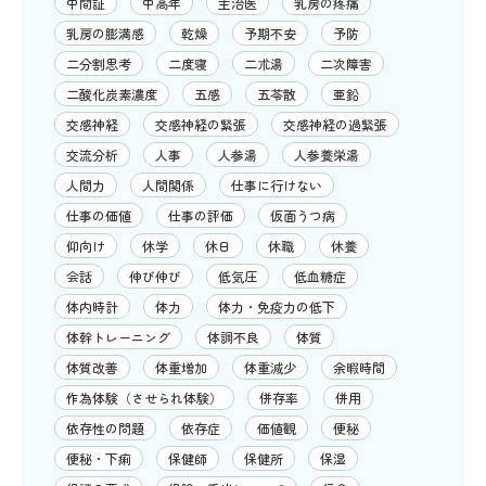
中間証
中高年
主治医
乳房の疼痛
乳房の膨満感
乾燥
予期不安
予防
二分割思考
二度寝
二朮湯
二次障害
二酸化炭素濃度
五感
五苓散
亜鉛
交感神経
交感神経の緊張
交感神経の過緊張
交流分析
人事
人参湯
人参養栄湯
人間力
人間関係
仕事に行けない
仕事の価値
仕事の評価
仮面うつ病
仰向け
休学
休日
休職
休養
会話
伸び伸び
低気圧
低血糖症
体内時計
体力
体力・免疫力の低下
体幹トレーニング
体調不良
体質
体質改善
体重増加
体重減少
余暇時間
作為体験（させられ体験）
併存率
併用
依存性の問題
依存症
価値観
便秘
便秘・下痢
保健師
保健所
保湿