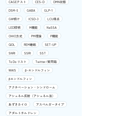
CAGEテスト
CES-D
DMN状態
DSM-5
GABA
GLP-1
GW明け
ICSD-3
LCU得点
LED照明
M機能
NaSSA
OHIO方式
PM理論
P機能
QOL
REM睡眠
SET-UP
SNRI
SSRI
SST
To Do リスト
Twitter/質問箱
WAIS
β-エンドルフィン
βエンドルフィン
アクチベーション・シンドローム
アシュネル反射（アシュネル法）
あずきカイロ
アスペルガータイプ
アダルトチルドレン