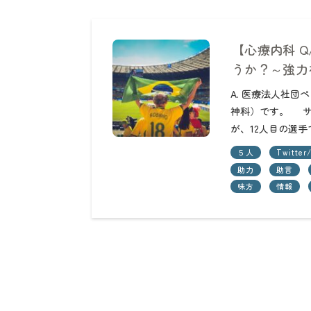
【心療内科 
うか？～強力
A. 医療法人社
神科）です。 サ
が、12人目の選
５人
Twitte
助力
助言
味方
情報