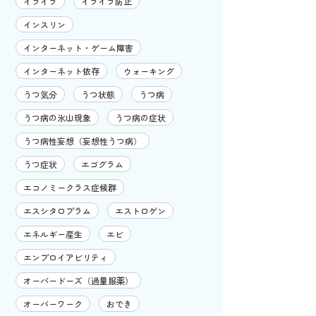
イライラ
イライラ防止
インスリン
インターネット・ゲーム障害
インターネット依存
ウォーキング
うつ気分
うつ状態
うつ病
うつ病の氷山現象
うつ病の症状
うつ病性妄想（妄想性うつ病）
うつ症状
エゴグラム
エコノミークラス症候群
エスシタロプラム
エストロゲン
エネルギー産生
エビ
エンプロイアビリティ
オーバードーズ（過量服薬）
オーバーワーク
おでき