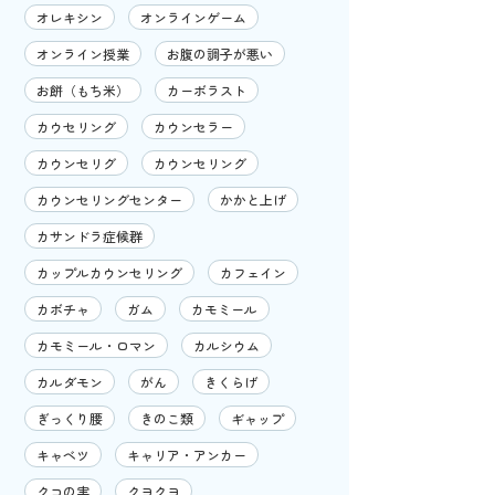
オレキシン
オンラインゲーム
オンライン授業
お腹の調子が悪い
お餅（もち米）
カーボラスト
カウセリング
カウンセラー
カウンセリグ
カウンセリング
カウンセリングセンター
かかと上げ
カサンドラ症候群
カップルカウンセリング
カフェイン
カボチャ
ガム
カモミール
カモミール・ロマン
カルシウム
カルダモン
がん
きくらげ
ぎっくり腰
きのこ類
ギャップ
キャベツ
キャリア・アンカー
クコの実
クヨクヨ