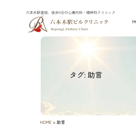
六本木駅直結、徒歩0分の心療内科・精神科クリニック
H
タグ: 助言
HOME
>
助言