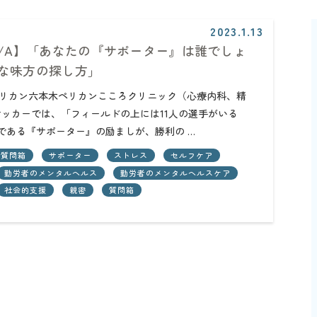
2023.1.13
Q/A】「あなたの『サポーター』は誰でしょ
な味方の探し方」
団ペリカン六本木ペリカンこころクリニック（心療内科、精
ッカーでは、「フィールドの上には11人の選手がいる
手である『サポーター』の励ましが、勝利の …
r/質問箱
サポーター
ストレス
セルフケア
勤労者のメンタルヘルス
勤労者のメンタルヘルスケア
社会的支援
親密
質問箱