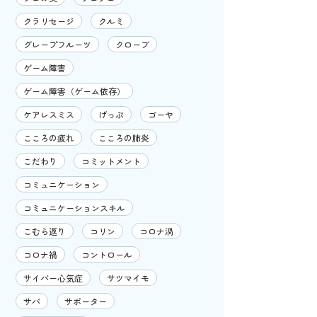
クラリセージ
クルミ
グレープフルーツ
クローブ
ゲーム障害
ゲーム障害（ゲーム依存）
ケアレスミス
げっぷ
ゴーヤ
こころの疲れ
こころの肺炎
こだわり
コミットメント
コミュニケーション
コミュニケーションスキル
こむら返り
コリン
コロナ渦
コロナ禍
コントロール
サイバー心気症
サツマイモ
サバ
サポーター