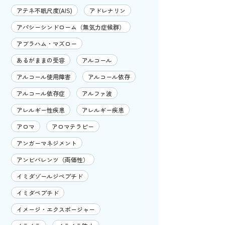
アテネ不眠尺度(AIS)
アドレナリン
アパシーシンドローム（無気力症候群）
アブラハム・マズロー
あるがままの受容
アルコール
アルコール使用障害
アルコール依存
アルコール依存症
アルファ波
アレルギー性疾患
アレルギー疾患
アロマ
アロマテラピー
アンガーマネジメント
アンビバレンツ（両価性）
イミダゾールジペプチド
イミダペプチド
イメージ・エクスポージャー