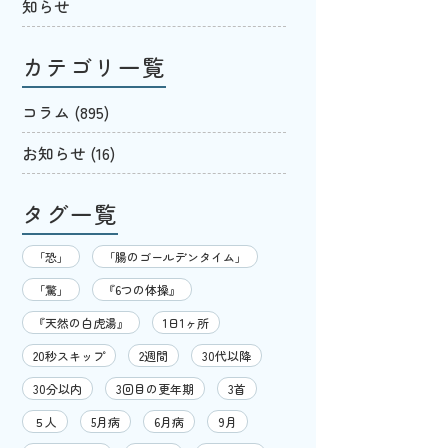
知らせ
カテゴリ一覧
コラム
(895)
お知らせ
(16)
タグ一覧
「恐」
「腸のゴールデンタイム」
「驚」
『6つの体操』
『天然の白虎湯』
1日1ヶ所
20秒スキップ
2週間
30代以降
30分以内
3回目の更年期
3首
５人
5月病
6月病
9月