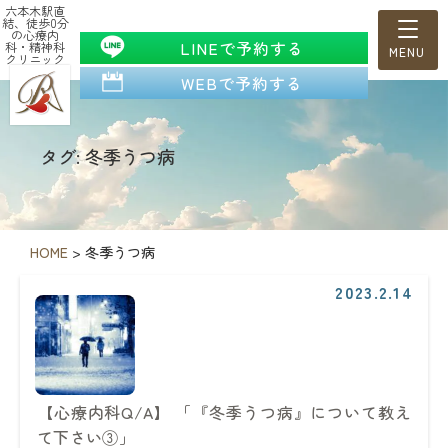
六本木駅直
結、徒歩0分
の心療内
LINEで予約する
科・精神科
クリニック
WEBで予約する
タグ: 冬季うつ病
HOME
>
冬季うつ病
2023.2.14
【心療内科Q/A】 「『冬季うつ病』について教え
て下さい③」