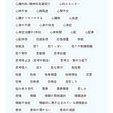
心療内科/精神科名著紹介
心的エネルギー
心神不安
心脾両虚
心腎不交
心臓がドキドキする
心臓病
心血虚
心身の不調
心身の休息
心身症
心身症治療の3本柱
心身相関
心配
心配事
心配休憩
忌避妄想
応急措置
快眠
快眠法
怒り
怒りっぽい
怒りの制御困難
怒り発作
思春期
思考伝播
思考停止法（思考中断法）
思考力・集中力低下
思考吸入
怠さ
急な発汗
急性期
性差
性格
性格検査
性格特性
恋愛
恐怖
恐怖感
恐怖症
息苦しさ
悩み多き世代
悪夢
悪夢障害
悲しみ
悲嘆
情報
情報の取捨選択
情報過多
情緒不安定
情緒的に巻き込まれている感情表出
意欲
意欲が湧かない
意欲の減退