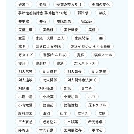
妊娠中
姿勢
季節の変わり目
季節の変化
季節性感情障害(季節性うつ病)
孤独感
学校
安中散
安心
安眠効果
完全癖
完璧主義
実熱証
実行機能
実証
宣言
家族・夫婦・恋人
家族関係
寒
寒さ
寒さによる不眠
寒さや疲労からくる頭痛
寒タイプ
寒邪(かんじゃ)
寛解
寝床スマホ
寝汗
寝逃げ
寝酒
対人ストレス
対人劣等
対人摩耗
対人緊張
対人葛藤
対人過敏
対人関係
対人関係療法(IPT)
対処法
対症療法
対策
専門科
小建中湯
小松菜
小柴胡湯
小豆
小青竜湯
就寝前
就職活動
尿トラブル
履歴現象
山椒
山芋
左利き
左脳
巨大妄想
巻き込み
市販薬
希死念慮
帰脾湯
常同行動
常用量依存
平常心