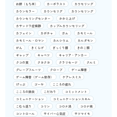
お餅（もち米）
カーボラスト
カウセリング
カウンセラー
カウンセリグ
カウンセリング
カウンセリングセンター
かかと上げ
カサンドラ症候群
カップルカウンセリング
カフェイン
カボチャ
ガム
カモミール
カモミール・ロマン
カルシウム
カルダモン
がん
きくらげ
ぎっくり腰
きのこ類
ギャップ
キャベツ
キャリア・アンカー
クコの実
クヨクヨ
クラリセージ
クルミ
グレープフルーツ
クローブ
ゲーム障害
ゲーム障害（ゲーム依存）
ケアレスミス
げっぷ
ゴーヤ
こころの疲れ
こころの肺炎
こだわり
コミットメント
コミュニケーション
コミュニケーションスキル
こむら返り
コリン
コロナ渦
コロナ禍
コントロール
サイバー心気症
サツマイモ