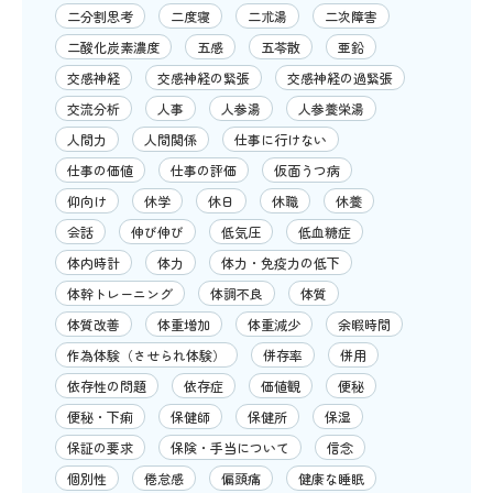
二分割思考
二度寝
二朮湯
二次障害
二酸化炭素濃度
五感
五苓散
亜鉛
交感神経
交感神経の緊張
交感神経の過緊張
交流分析
人事
人参湯
人参養栄湯
人間力
人間関係
仕事に行けない
仕事の価値
仕事の評価
仮面うつ病
仰向け
休学
休日
休職
休養
会話
伸び伸び
低気圧
低血糖症
体内時計
体力
体力・免疫力の低下
体幹トレーニング
体調不良
体質
体質改善
体重増加
体重減少
余暇時間
作為体験（させられ体験）
併存率
併用
依存性の問題
依存症
価値観
便秘
便秘・下痢
保健師
保健所
保湿
保証の要求
保険・手当について
信念
個別性
倦怠感
偏頭痛
健康な睡眠