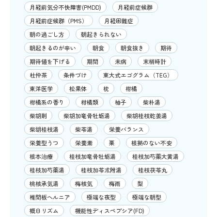
月経前気分不快障害(PMDD)
月経前症候群
月経前症候群（PMS）
月経困難症
朝の過ごし方
朝起きられない
朝起きるのが辛い
朝食
朝食抜き
期待
期待値を下げる
期間
未病
末梢時計
杜仲茶
条件づけ
東大式エゴグラム（TEG）
東洋医学
松果体
枕
柑橘
柑橘系の香り
柑橘類
柚子
柴朴湯
柴胡剤
柴胡加竜骨牡蛎湯
柴胡桂枝乾姜湯
柴胡桂枝湯
柴苓湯
栄養バランス
栄養型うつ
栄養素
栗
根拠のない不安
根本治療
桂枝加竜骨牡蛎湯
桂枝加芍薬大黄湯
桂枝加芍薬湯
桂枝加苓朮附湯
桂枝茯苓丸
桃核承気湯
梅核気
梅雨
梨
椎間板ヘルニア
極端な夜型
極端な朝型
概日リズム
機能性ディスペプシア(FD)