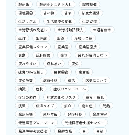
理想像
理想化とこき下ろし
環境整備
環境要因
甘い物
甘草
甘麦大棗湯
生活リズム
生活環境の変化
生活習慣
生活習慣の見直し
生活行動記録法
生涯有病率
生理
生理痛
生薬
産後うつ病
産業保健スタッフ
産業医
産業医面接
異動
疏肝解鬱
疲れ
疲れが解消しない
疲れやすい
疲れ易い
疲労
疲労の持ち越し
疲労回復
疲労感
疲労改善
病前性格
病名
病気について
病識
症状
症状のコントロール
症状の経過
症状悪化のリスク
痛み・痺れ
痰湿
痰湿タイプ
瘀血
瘀血症
発熱
発症契機
発症年齢
発症時期
発達障害
発達障害グレーゾーン
発達障害者支援センター
発達障害者支援法
発酵食品
白
白筋