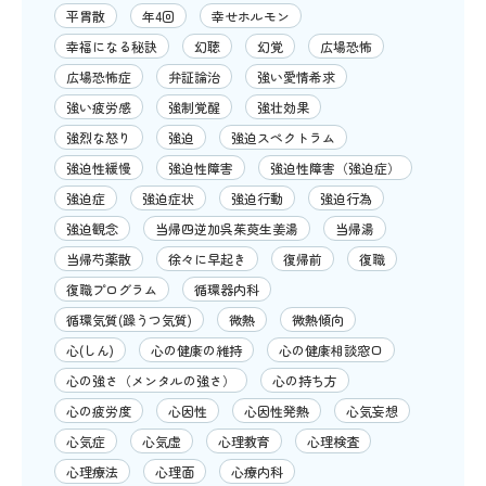
平胃散
年4回
幸せホルモン
幸福になる秘訣
幻聴
幻覚
広場恐怖
広場恐怖症
弁証論治
強い愛情希求
強い疲労感
強制覚醒
強壮効果
強烈な怒り
強迫
強迫スペクトラム
強迫性緩慢
強迫性障害
強迫性障害（強迫症）
強迫症
強迫症状
強迫行動
強迫行為
強迫観念
当帰四逆加呉茱萸生姜湯
当帰湯
当帰芍薬散
徐々に早起き
復帰前
復職
復職プログラム
循環器内科
循環気質(躁うつ気質)
微熱
微熱傾向
心(しん)
心の健康の維持
心の健康相談窓口
心の強さ（メンタルの強さ）
心の持ち方
心の疲労度
心因性
心因性発熱
心気妄想
心気症
心気虚
心理教育
心理検査
心理療法
心理面
心療内科