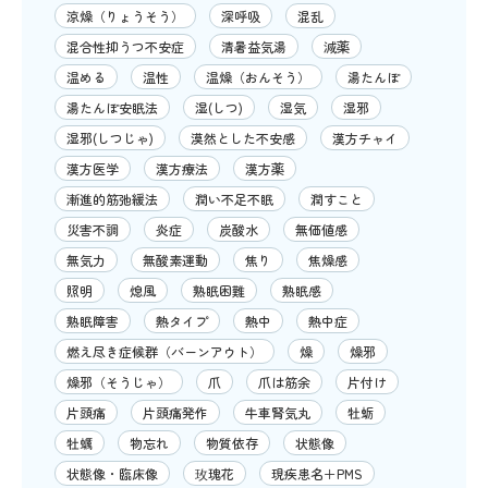
涼燥（りょうそう）
深呼吸
混乱
混合性抑うつ不安症
清暑益気湯
減薬
温める
温性
温燥（おんそう）
湯たんぽ
湯たんぽ安眠法
湿(しつ)
湿気
湿邪
湿邪(しつじゃ)
漠然とした不安感
漢方チャイ
漢方医学
漢方療法
漢方薬
漸進的筋弛緩法
潤い不足不眠
潤すこと
災害不調
炎症
炭酸水
無価値感
無気力
無酸素運動
焦り
焦燥感
照明
熄風
熟眠困難
熟眠感
熟眠障害
熱タイプ
熱中
熱中症
燃え尽き症候群（バーンアウト）
燥
燥邪
燥邪（そうじゃ）
爪
爪は筋余
片付け
片頭痛
片頭痛発作
牛車腎気丸
牡蛎
牡蠣
物忘れ
物質依存
状態像
状態像・臨床像
玫瑰花
現疾患名＋PMS