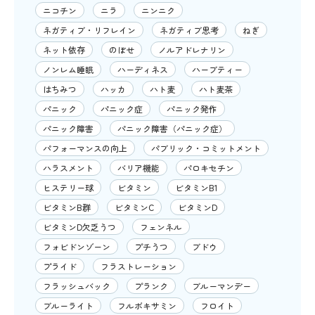
ニコチン
ニラ
ニンニク
ネガティブ・リフレイン
ネガティブ思考
ねぎ
ネット依存
のぼせ
ノルアドレナリン
ノンレム睡眠
ハーディネス
ハーブティー
はちみつ
ハッカ
ハト麦
ハト麦茶
パニック
パニック症
パニック発作
パニック障害
パニック障害（パニック症）
パフォーマンスの向上
パブリック・コミットメント
ハラスメント
バリア機能
パロキセチン
ヒステリー球
ビタミン
ビタミンB1
ビタミンB群
ビタミンC
ビタミンD
ビタミンD欠乏うつ
フェンネル
フォビドンゾーン
プチうつ
ブドウ
プライド
フラストレーション
フラッシュバック
プランク
ブルーマンデー
ブルーライト
フルボキサミン
フロイト