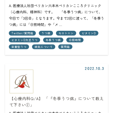
A. 医療法人社団ペリカン六本木ペリカンこころクリニック
（心療内科、精神科）です。 「冬季うつ病」について、
今回で「3回目」となります。今まで2回に渡って、「冬季う
つ病」には「日照時間」や「メ …
Twitter/質問箱
うつ病
セロトニン
ビタミンD
ビタミンD欠乏うつ
冬季うつ病
日照時間
栄養型うつ
病気について
質問箱
2022.10.3
【心療内科Q/A】 「『冬季うつ病』について教え
て下さい②」