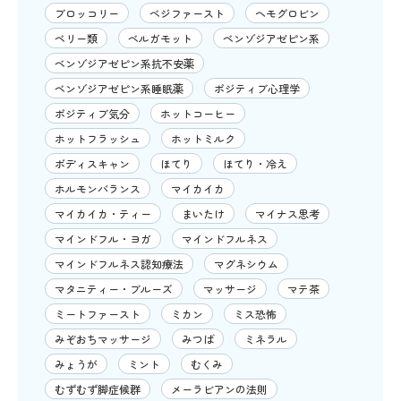
ブロッコリー
ベジファースト
ヘモグロビン
ベリー類
ベルガモット
ベンゾジアゼピン系
ベンゾジアゼピン系抗不安薬
ベンゾジアゼピン系睡眠薬
ポジティブ心理学
ポジティブ気分
ホットコーヒー
ホットフラッシュ
ホットミルク
ボディスキャン
ほてり
ほてり・冷え
ホルモンバランス
マイカイカ
マイカイカ・ティー
まいたけ
マイナス思考
マインドフル・ヨガ
マインドフルネス
マインドフルネス認知療法
マグネシウム
マタニティー・ブルーズ
マッサージ
マテ茶
ミートファースト
ミカン
ミス恐怖
みぞおちマッサージ
みつば
ミネラル
みょうが
ミント
むくみ
むずむず脚症候群
メーラビアンの法則