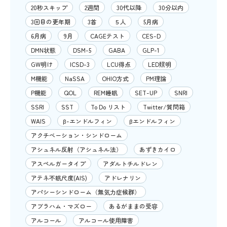
20秒スキップ
2週間
30代以降
30分以内
3回目の更年期
3首
５人
5月病
6月病
9月
CAGEテスト
CES-D
DMN状態
DSM-5
GABA
GLP-1
GW明け
ICSD-3
LCU得点
LED照明
M機能
NaSSA
OHIO方式
PM理論
P機能
QOL
REM睡眠
SET-UP
SNRI
SSRI
SST
To Do リスト
Twitter/質問箱
WAIS
β-エンドルフィン
βエンドルフィン
アクチベーション・シンドローム
アシュネル反射（アシュネル法）
あずきカイロ
アスペルガータイプ
アダルトチルドレン
アテネ不眠尺度(AIS)
アドレナリン
アパシーシンドローム（無気力症候群）
アブラハム・マズロー
あるがままの受容
アルコール
アルコール使用障害