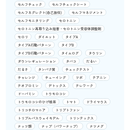
セルフチェック
セルフチェックシート
セルフネグレクト(自己放任)
セルフマネジメント
セルフモニタリング
セロトニン
セロトニン再取り込み阻害・セロトニン受容体調整剤
セロリ
ダイエット
タイプA
タイプA行動パターン
タイプB
タイプB行動パターン
タイムログ
タウリン
ダウンレギュレーション
タバコ
だるい
だるさ
タンパク質
チェックテスト
チャレンジ
チューイング
ツボ
テアニン
テオブロミン
デトックス
テレワーク
ドーパミン
トウモロコシ
トウモロコシのひげ根茶
トマト
ドライマウス
トリコチロマニア
トリプトファン
トリプルパスウェイモデル
トリンテックス
ナッツ類
ナップ（パワーナップ）
ナツメグ