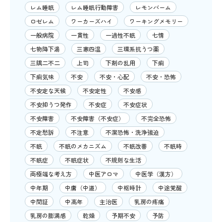
レム睡眠
レム睡眠行動障害
レモンバーム
ロゼレム
ワーカーズハイ
ワーキングメモリー
一般病院
一貫性
一過性不眠
七情
七物降下湯
三寒四温
三環系抗うつ薬
三隅二不二
上司
下剤の乱用
下痢
下痢気味
不安
不安・心配
不安・恐怖
不安定な天候
不安定性
不安感
不安抑うつ発作
不安症
不安症状
不安障害
不安障害（不安症）
不完全恐怖
不定愁訴
不注意
不潔恐怖・洗浄強迫
不眠
不眠のメカニズム
不眠改善
不眠時
不眠症
不眠症状
不規則な生活
両極端な考え方
中医アロマ
中医学（漢方）
中年期
中庸（中道）
中枢時計
中途覚醒
中間証
中高年
主治医
乳房の疼痛
乳房の膨満感
乾燥
予期不安
予防