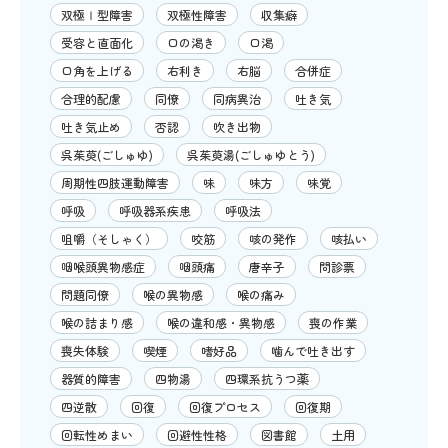
双極Ⅰ型障害
双極性障害
収集癖
受容と直面化
口の渇き
口渇
口角を上げる
右利き
右脳
合併症
合理的配慮
同僚
同病異治
吐き気
吐き気止め
否認
吹き出物
呉茱萸(ごしゅゆ)
呉茱萸湯(ごしゅゆとう)
周期性四肢運動障害
味
味方
味覚
呼吸
呼吸器系疾患
呼吸法
咀嚼（そしゃく）
咬筋
咳の発作
咳払い
咽喉頭異物感症
咽頭痛
唐辛子
問診票
問題同僚
喉の異物感
喉の痛み
喉の詰まり感
喉の違和感・異物感
喪の作業
喪失体験
喫煙
嗜好品
噛んで吐き出す
器質的障害
四物湯
四環系抗うつ薬
四逆散
回復
回復プロセス
回復期
回転性めまい
回避性性格
図書館
土用