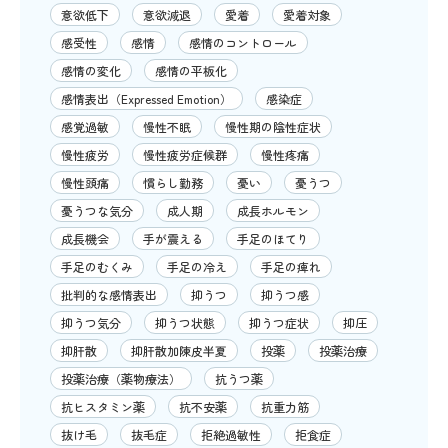
意欲低下
意欲減退
愛着
愛着対象
感受性
感情
感情のコントロール
感情の変化
感情の平板化
感情表出（Expressed Emotion）
感染症
感覚過敏
慢性不眠
慢性期の陰性症状
慢性疲労
慢性疲労症候群
慢性疼痛
慢性頭痛
慣らし勤務
憂い
憂うつ
憂うつな気分
成人期
成長ホルモン
成長機会
手が震える
手足のほてり
手足のむくみ
手足の冷え
手足の痺れ
批判的な感情表出
抑うつ
抑うつ感
抑うつ気分
抑うつ状態
抑うつ症状
抑圧
抑肝散
抑肝散加陳皮半夏
投薬
投薬治療
投薬治療（薬物療法）
抗うつ薬
抗ヒスタミン薬
抗不安薬
抗重力筋
抜け毛
抜毛症
拒絶過敏性
拒食症