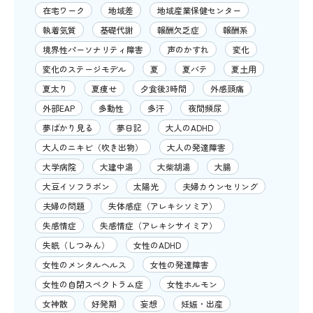
在宅ワーク
地域差
地域産業保健センター
執着気質
基礎代謝
報酬欠乏症
報酬系
境界性パーソナリティ障害
声のかすれ
変化
変化のステージモデル
夏
夏バテ
夏土用
夏太り
夏痩せ
夕食後3時間
外感頭痛
外部EAP
多動性
多汗
夜間頻尿
夢ばかり見る
夢日記
大人のADHD
大人のニキビ（吹き出物）
大人の発達障害
大学病院
大建中湯
大柴胡湯
大腸
大豆イソフラボン
太陽光
夫婦カウンセリング
夫婦の問題
失体感症（アレキシソミア）
失感情症
失感情症（アレキシサイミア）
失眠（しつみん）
女性のADHD
女性のメンタルヘルス
女性の発達障害
女性の自閉スペクトラム症
女性ホルモン
女神散
好発期
妄想
妊娠・出産