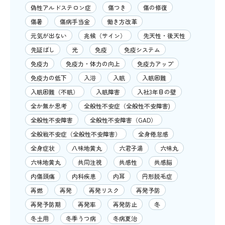
偽性アルドステロン症
傷つき
傷の修復
傷暑
傷病手当金
働き方改革
元気が出ない
兆候（サイン）
先天性・後天性
先延ばし
光
免疫
免疫システム
免疫力
免疫力・体力の向上
免疫力アップ
免疫力の低下
入浴
入眠
入眠困難
入眠困難（不眠）
入眠障害
入社3年目の壁
全か無か思考
全般性不安症（全般性不安障害)
全般性不安障害
全般性不安障害（GAD）
全般戦不安症（全般性不安障害）
全身倦怠感
全身症状
八味地黄丸
六君子湯
六味丸
六味地黄丸
共同注視
共感性
共感脳
内傷頭痛
内科疾患
内耳
円形脱毛症
再燃
再発
再発リスク
再発予防
再発予防期
再発率
再発防止
冬
冬土用
冬季うつ病
冬病夏治