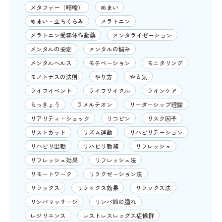
メタファー（暗喩）
めまい
めまい・立ちくらみ
メラトニン
メラトニン受容体作動薬
メンタライゼーション
メンタルの安定
メンタルの悩み
メンタルヘルス
モチベーション
モニタリング
モノトナスの法則
やり方
やる気
ライフイベント
ライフサイクル
ラインケア
らっきょう
ラメルテオン
リーダーシップ理論
リアリティ・ショック
リコピン
リスク因子
リストカット
リズム運動
リハビリテーション
リハビリ出勤
リハビリ勤務
リフレッシュ
リフレッシュ効果
リフレッシュ法
リモートワーク
リラクゼーション法
リラックス
リラックス効果
リラックス法
リンパマッサージ
リンパ節の腫れ
レジリエンス
レストレスレッグス症候群