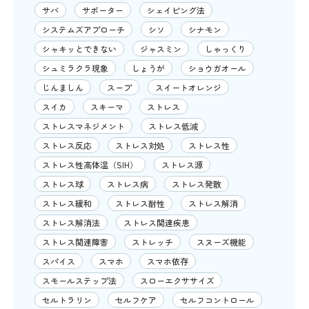
サバ
サポーター
シェイピング法
システムズアプローチ
シソ
シナモン
シャキッとできない
ジャスミン
しゃっくり
シュミラクラ現象
しょうが
ショウガオール
じんましん
スープ
スイートオレンジ
スイカ
スキーマ
ストレス
ストレスマネジメント
ストレス低減
ストレス反応
ストレス対処
ストレス性
ストレス性高体温（SIH）
ストレス源
ストレス球
ストレス病
ストレス発散
ストレス緩和
ストレス耐性
ストレス解消
ストレス解消法
ストレス関連疾患
ストレス関連障害
ストレッチ
スヌーズ機能
スパイス
スマホ
スマホ依存
スモールステップ法
スローエクササイズ
セルトラリン
セルフケア
セルフコントロール