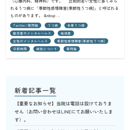
（心療内科、精神科）です。 比較的若い女性に多くみら
れるうつ病に「季節性感情障害(季節性うつ病)」と呼ばれる
ものがあります。 &nbsp …
Twitter/質問箱
うつ病
冬季うつ病
勤労者のメンタルヘルス
地域差
女性のメンタルヘルス
季節性感情障害(季節性うつ病)
日照時間
病気について
質問箱
新着記事一覧
【重要なお知らせ】当院は電話は設けておりま
せん（お問い合わせはLINEにてお願いいたしま
す）。