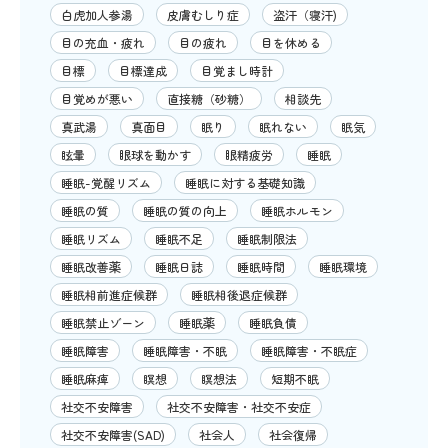
白虎加人参湯
皮膚むしり症
盗汗（寝汗)
目の充血・疲れ
目の疲れ
目を休める
目標
目標達成
目覚まし時計
目覚めが悪い
直接糖（砂糖）
相談先
真武湯
真面目
眠り
眠れない
眠気
眩暈
眼球を動かす
眼精疲労
睡眠
睡眠-覚醒リズム
睡眠に対する基礎知識
睡眠の質
睡眠の質の向上
睡眠ホルモン
睡眠リズム
睡眠不足
睡眠制限法
睡眠改善薬
睡眠日誌
睡眠時間
睡眠環境
睡眠相前進症候群
睡眠相後退症候群
睡眠禁止ゾーン
睡眠薬
睡眠負債
睡眠障害
睡眠障害・不眠
睡眠障害・不眠症
睡眠麻痺
瞑想
瞑想法
短期不眠
社交不安障害
社交不安障害・社交不安症
社交不安障害(SAD)
社会人
社会復帰