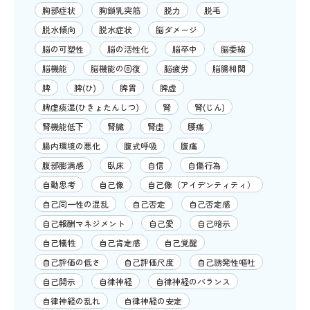
胸部症状
胸鎖乳突筋
脱力
脱毛
脱水傾向
脱水症状
脳ダメージ
脳の可塑性
脳の活性化
脳卒中
脳委縮
脳機能
脳機能の回復
脳疲労
脳腸相関
脾
脾(ひ)
脾胃
脾虚
脾虚痰湿(ひきょたんしつ)
腎
腎(じん)
腎機能低下
腎臓
腎虚
腰痛
腸内環境の悪化
腹式呼吸
腹痛
腹部膨満感
臥床
自信
自傷行為
自動思考
自己像
自己像（アイデンティティ）
自己同一性の混乱
自己否定
自己否定感
自己報酬マネジメント
自己愛
自己暗示
自己犠牲
自己肯定感
自己覚醒
自己評価の低さ
自己評価尺度
自己誘発性嘔吐
自己開示
自律神経
自律神経のバランス
自律神経の乱れ
自律神経の安定