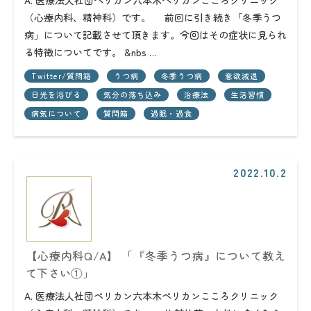
A. 医療法人社団ペリカン六本木ペリカンこころクリニック
（心療内科、精神科）です。 前回に引き続き「冬季うつ
病」について記載させて頂きます。今回はその症状に見られ
る特徴についてです。 &nbs …
Twitter/質問箱
うつ病
冬季うつ病
意欲減退
日光を浴びる
気分の落ち込み
治療法
生活習慣
病気について
質問箱
過眠・過食
2022.10.2
【心療内科Q/A】 「『冬季うつ病』について教え
て下さい①」
A. 医療法人社団ペリカン六本木ペリカンこころクリニック