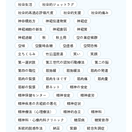
社会生活
社会的ジェットラグ
社会的再適応評価尺度
社会的支援
社会的痛み
神田橋処方
神経伝達物質
神経症
神経細胞の新生
神経衰弱
神経質
神経過敏
秋
秋土用
空の巣症候群
空咳
空腹時血糖
空虚感
空間恐怖
立ちくらみ
竹筎温胆湯
笑い
笑顔
第一選択肢
第三世代の認知行動療法
第二の脳
第四の職位
筋弛緩
筋弛緩法
筋肉の発達
筋肉の緊張
筋肉をほぐす
筋肉痛
筋肉量
筋郁の緊張
節ネット
精神の安定
精神保健センター
精神安定
精神疲労
精神疾患の月経前の悪化
精神症状
精神療法（心理療法）
精神的自立
精神科
精神科・心療内科クリニック
糖尿病
糖質依存
系統的脱感作法
納豆
紫蘇
統合失調症