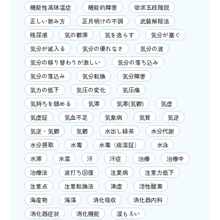
機能性高体温症
機能的障害
欲求五段階説
正しい飲み方
正月明けの不調
武装解除法
残尿感
気の鬱滞
気を逸らす
気分が塞ぐ
気分が滅入る
気分の優れなさ
気分の波
気分の移り替わりが激しい
気分の落ち込み
気分の落込み
気分転換
気分障害
気力の低下
気圧の変化
気圧痛
気持ちを鎮める
気滞
気滞(気鬱)
気虚
気虚証
気血不足
気象病
気質
気逆
気逆・気鬱
気鬱
水出し緑茶
水分代謝
水分摂取
水毒
水毒（痰湿証）
水泳
水滞
水菜
汗
汗症
治療
治療中
治療法
波打ち回復
注夏病
注意力低下
注意点
注意転換法
津虚
活性酸素
海産物
海藻
消化吸収
消化器内科
消化器症状
消化機能
涙もろい