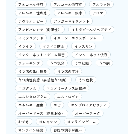
アルコール依存
アルコール依存症
アルファ波
アレルギー性疾患
アレルギー疾患
アロマ
アロマテラピー
アンガーマネジメント
アンビバレンツ（両価性）
イミダゾールジペプチド
イミダペプチド
イメージ・エクスポージャー
イライラ
イライラ防止
インスリン
インターネット・ゲーム障害
インターネット依存
ウォーキング
うつ気分
うつ状態
うつ病
うつ病の氷山現象
うつ病の症状
うつ病性妄想（妄想性うつ病）
うつ症状
エゴグラム
エコノミークラス症候群
エスシタロプラム
エストロゲン
エネルギー産生
エビ
エンプロイアビリティ
オーバードーズ（過量服薬）
オーバーワーク
おでき
オレキシン
オンラインゲーム
オンライン授業
お腹の調子が悪い