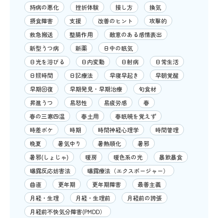
持病の悪化
挫折体験
接し方
換気
摂食障害
支援
改善のヒント
攻撃的
救急搬送
整腸作用
敵意のある感情表出
新型うつ病
新薬
日中の眠気
日光を浴びる
日内変動
日射病
日常生活
日照時間
日記療法
早寝早起き
早朝覚醒
早期回復
早期発見・早期治療
旬食材
昇進うつ
易怒性
易疲労感
春
春の三寒四温
春土用
春眠暁を覚えず
時差ボケ
時期
時間神経心理学
時間管理
晩夏
暑気中り
暑熱順化
暑邪
暑邪(しょじゃ)
暖房
暖色系の光
暴飲暴食
曝露反応妨害法
曝露療法（エクスポージャー）
曲直
更年期
更年期障害
最善主義
月経・生理
月経・生理前
月経前の誇張
月経前不快気分障害(PMDD）