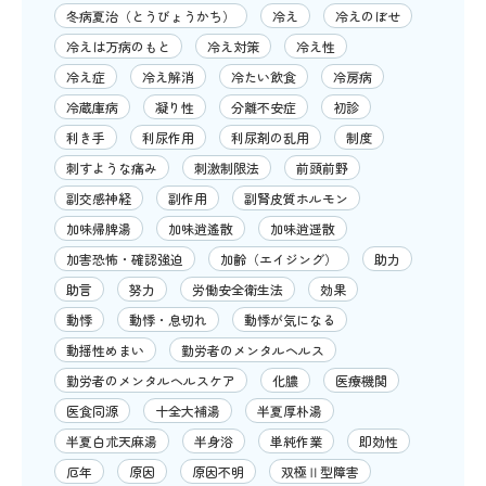
冬病夏治（とうびょうかち）
冷え
冷えのぼせ
冷えは万病のもと
冷え対策
冷え性
冷え症
冷え解消
冷たい飲食
冷房病
冷蔵庫病
凝り性
分離不安症
初診
利き手
利尿作用
利尿剤の乱用
制度
刺すような痛み
刺激制限法
前頭前野
副交感神経
副作用
副腎皮質ホルモン
加味帰脾湯
加味逍遙散
加味逍遥散
加害恐怖・確認強迫
加齢（エイジング）
助力
助言
努力
労働安全衛生法
効果
動悸
動悸・息切れ
動悸が気になる
動揺性めまい
勤労者のメンタルヘルス
勤労者のメンタルヘルスケア
化膿
医療機関
医食同源
十全大補湯
半夏厚朴湯
半夏白朮天麻湯
半身浴
単純作業
即効性
厄年
原因
原因不明
双極Ⅱ型障害