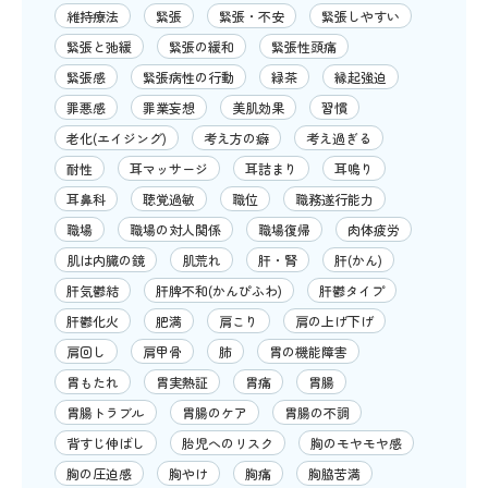
維持療法
緊張
緊張・不安
緊張しやすい
緊張と弛緩
緊張の緩和
緊張性頭痛
緊張感
緊張病性の行動
緑茶
縁起強迫
罪悪感
罪業妄想
美肌効果
習慣
老化(エイジング)
考え方の癖
考え過ぎる
耐性
耳マッサージ
耳詰まり
耳鳴り
耳鼻科
聴覚過敏
職位
職務遂行能力
職場
職場の対人関係
職場復帰
肉体疲労
肌は内臓の鏡
肌荒れ
肝・腎
肝(かん)
肝気鬱結
肝脾不和(かんぴふわ)
肝鬱タイプ
肝鬱化火
肥満
肩こり
肩の上げ下げ
肩回し
肩甲骨
肺
胃の機能障害
胃もたれ
胃実熱証
胃痛
胃腸
胃腸トラブル
胃腸のケア
胃腸の不調
背すじ伸ばし
胎児へのリスク
胸のモヤモヤ感
胸の圧迫感
胸やけ
胸痛
胸脇苦満