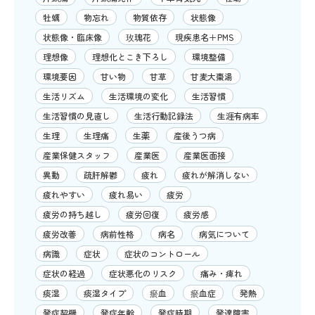
牡蠣
物忘れ
物質依存
状態像
状態像・臨床像
玫瑰花
現疾患名＋PMS
理想像
理想化とこき下ろし
環境整備
環境要因
甘い物
甘草
甘麦大棗湯
生活リズム
生活環境の変化
生活習慣
生活習慣の見直し
生活行動記録法
生涯有病率
生理
生理痛
生薬
産後うつ病
産業保健スタッフ
産業医
産業医面接
異動
疏肝解鬱
疲れ
疲れが解消しない
疲れやすい
疲れ易い
疲労
疲労の持ち越し
疲労回復
疲労感
疲労改善
病前性格
病名
病気について
病識
症状
症状のコントロール
症状の経過
症状悪化のリスク
痛み・痺れ
痰湿
痰湿タイプ
瘀血
瘀血症
発熱
発症契機
発症年齢
発症時期
発達障害