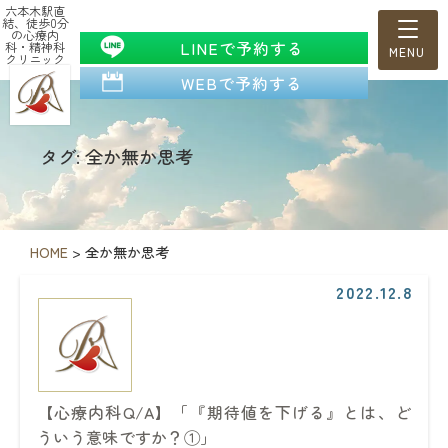
六本木駅直
結、徒歩0分
の心療内
LINEで予約する
科・精神科
クリニック
WEBで予約する
タグ: 全か無か思考
HOME
>
全か無か思考
2022.12.8
【心療内科Q/A】「『期待値を下げる』とは、ど
ういう意味ですか？①」