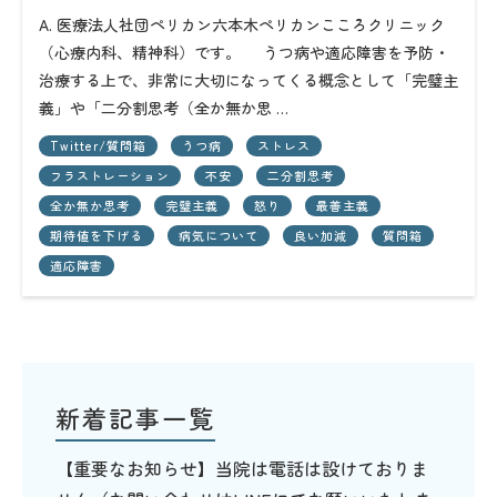
A. 医療法人社団ペリカン六本木ペリカンこころクリニック
（心療内科、精神科）です。 うつ病や適応障害を予防・
治療する上で、非常に大切になってくる概念として「完璧主
義」や「二分割思考（全か無か思 …
Twitter/質問箱
うつ病
ストレス
フラストレーション
不安
二分割思考
全か無か思考
完璧主義
怒り
最善主義
期待値を下げる
病気について
良い加減
質問箱
適応障害
新着記事一覧
【重要なお知らせ】当院は電話は設けておりま