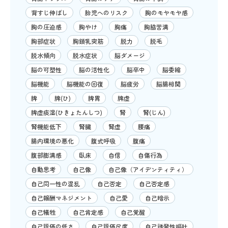
背すじ伸ばし
胎児へのリスク
胸のモヤモヤ感
胸の圧迫感
胸やけ
胸痛
胸脇苦満
胸部症状
胸鎖乳突筋
脱力
脱毛
脱水傾向
脱水症状
脳ダメージ
脳の可塑性
脳の活性化
脳卒中
脳委縮
脳機能
脳機能の回復
脳疲労
脳腸相関
脾
脾(ひ)
脾胃
脾虚
脾虚痰湿(ひきょたんしつ)
腎
腎(じん)
腎機能低下
腎臓
腎虚
腰痛
腸内環境の悪化
腹式呼吸
腹痛
腹部膨満感
臥床
自信
自傷行為
自動思考
自己像
自己像（アイデンティティ）
自己同一性の混乱
自己否定
自己否定感
自己報酬マネジメント
自己愛
自己暗示
自己犠牲
自己肯定感
自己覚醒
自己評価の低さ
自己評価尺度
自己誘発性嘔吐