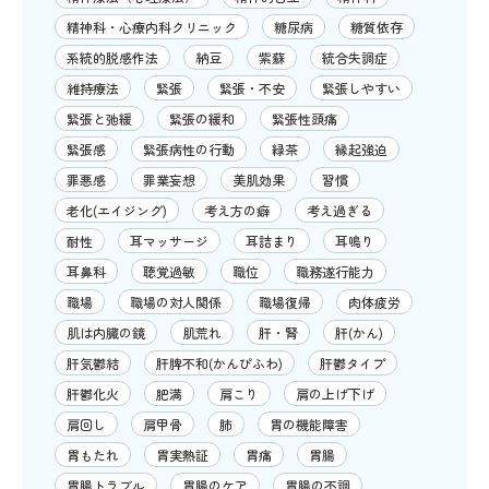
精神科・心療内科クリニック
糖尿病
糖質依存
系統的脱感作法
納豆
紫蘇
統合失調症
維持療法
緊張
緊張・不安
緊張しやすい
緊張と弛緩
緊張の緩和
緊張性頭痛
緊張感
緊張病性の行動
緑茶
縁起強迫
罪悪感
罪業妄想
美肌効果
習慣
老化(エイジング)
考え方の癖
考え過ぎる
耐性
耳マッサージ
耳詰まり
耳鳴り
耳鼻科
聴覚過敏
職位
職務遂行能力
職場
職場の対人関係
職場復帰
肉体疲労
肌は内臓の鏡
肌荒れ
肝・腎
肝(かん)
肝気鬱結
肝脾不和(かんぴふわ)
肝鬱タイプ
肝鬱化火
肥満
肩こり
肩の上げ下げ
肩回し
肩甲骨
肺
胃の機能障害
胃もたれ
胃実熱証
胃痛
胃腸
胃腸トラブル
胃腸のケア
胃腸の不調