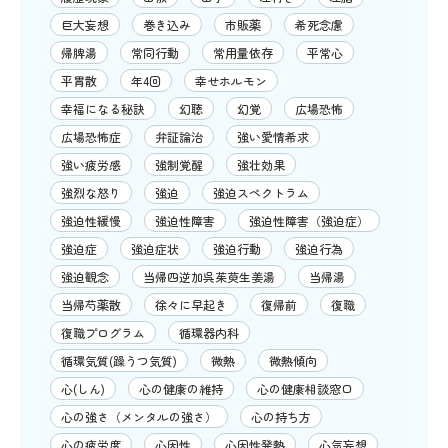
巨大妄想
巻き込み
市販薬
希死念慮
帰脾湯
常同行動
常用量依存
平常心
平胃散
年4回
幸せホルモン
幸福になる秘訣
幻聴
幻覚
広場恐怖
広場恐怖症
弁証論治
強い愛情希求
強い疲労感
強制覚醒
強壮効果
強烈な怒り
強迫
強迫スペクトラム
強迫性緩慢
強迫性障害
強迫性障害（強迫症）
強迫症
強迫症状
強迫行動
強迫行為
強迫観念
当帰四逆加呉茱萸生姜湯
当帰湯
当帰芍薬散
徐々に早起き
復帰前
復職
復職プログラム
循環器内科
循環気質(躁うつ気質)
微熱
微熱傾向
心(しん)
心の健康の維持
心の健康相談窓口
心の強さ（メンタルの強さ）
心の持ち方
心の疲労度
心因性
心因性発熱
心気妄想