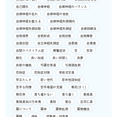
自己開示
自律神経
自律神経のバランス
自律神経の乱れ
自律神経の安定
自律神経を整える
自律神経失調傾向
自律神経失調状態
自律神経失調症
自律訓練法
自我境界
自我形成
自我状態
自我障害
自殺企図
自立神経失調症
自罰感
自責感
自閉スペクトラム症
興奮症状
舌
舌診
般化
良い加減
良い所探し
良夢
良質の睡眠
芍薬甘草湯
芎帰調血飲
花粉症
花粉症対策
苓桂朮甘湯
苛立たしさ
若い世代
若年性認知症
苦手な同僚
苦手場面の克服
菊花(きく)
菊花茶
落ち着かない
落ち着く
葛根湯
葛根湯加川芎辛夷
葛粉
葱白
薏苡仁湯
薬について
薬味
薬物乱用
薬物療法
薬膳
虐待
虚無感・空虚感