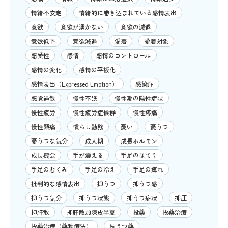
情緒不安定
情緒的に巻き込まれている感情表出
意欲
意欲が湧かない
意欲の減退
意欲低下
意欲減退
愛着
愛着対象
感受性
感情
感情のコントロール
感情の変化
感情の平板化
感情表出（Expressed Emotion）
感染症
感覚過敏
慢性不眠
慢性期の陰性症状
慢性疲労
慢性疲労症候群
慢性疼痛
慢性頭痛
慣らし勤務
憂い
憂うつ
憂うつな気分
成人期
成長ホルモン
成長機会
手が震える
手足のほてり
手足のむくみ
手足の冷え
手足の痺れ
批判的な感情表出
抑うつ
抑うつ感
抑うつ気分
抑うつ状態
抑うつ症状
抑圧
抑肝散
抑肝散加陳皮半夏
投薬
投薬治療
投薬治療（薬物療法）
抗うつ薬