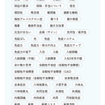
保証の要求
保険・手当について
信念
個別性
倦怠感
偏頭痛
健康な睡眠
偽性アルドステロン症
傷つき
傷の修復
傷暑
傷病手当金
働き方改革
元気が出ない
兆候（サイン）
先天性・後天性
先延ばし
光
免疫
免疫システム
免疫力
免疫力・体力の向上
免疫力アップ
免疫力の低下
入浴
入眠
入眠困難
入眠困難（不眠）
入眠障害
入社3年目の壁
全か無か思考
全般性不安症（全般性不安障害)
全般性不安障害
全般性不安障害（GAD）
全般戦不安症（全般性不安障害）
全身倦怠感
全身症状
八味地黄丸
六君子湯
六味丸
六味地黄丸
共同注視
共感性
共感脳
内傷頭痛
内科疾患
内耳
円形脱毛症
再燃
再発
再発リスク
再発予防