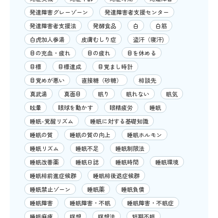
発達障害グレーゾーン
発達障害者支援センター
発達障害者支援法
発酵食品
白
白筋
白虎加人参湯
皮膚むしり症
盗汗（寝汗)
目の充血・疲れ
目の疲れ
目を休める
目標
目標達成
目覚まし時計
目覚めが悪い
直接糖（砂糖）
相談先
真武湯
真面目
眠り
眠れない
眠気
眩暈
眼球を動かす
眼精疲労
睡眠
睡眠-覚醒リズム
睡眠に対する基礎知識
睡眠の質
睡眠の質の向上
睡眠ホルモン
睡眠リズム
睡眠不足
睡眠制限法
睡眠改善薬
睡眠日誌
睡眠時間
睡眠環境
睡眠相前進症候群
睡眠相後退症候群
睡眠禁止ゾーン
睡眠薬
睡眠負債
睡眠障害
睡眠障害・不眠
睡眠障害・不眠症
睡眠麻痺
瞑想
瞑想法
短期不眠