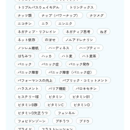
トリプルパスウェイモデル
トリンテックス
ナッツ類
ナップ（パワーナップ）
ナツメグ
ニコチン
ニラ
ニンニク
ネガティブ・リフレイン
ネガティブ思考
ねぎ
ネット依存
のぼせ
ノルアドレナリン
ノンレム睡眠
ハーディネス
ハーブティー
はちみつ
ハッカ
ハト麦
ハト麦茶
パニック
パニック症
パニック発作
パニック障害
パニック障害（パニック症）
パフォーマンスの向上
パブリック・コミットメント
ハラスメント
バリア機能
パロキセチン
ヒステリー球
ビタミン
ビタミンB1
ビタミンB群
ビタミンC
ビタミンD
ビタミンD欠乏うつ
フェンネル
フォビドンゾーン
プチうつ
ブドウ
プライド
フラストレーション