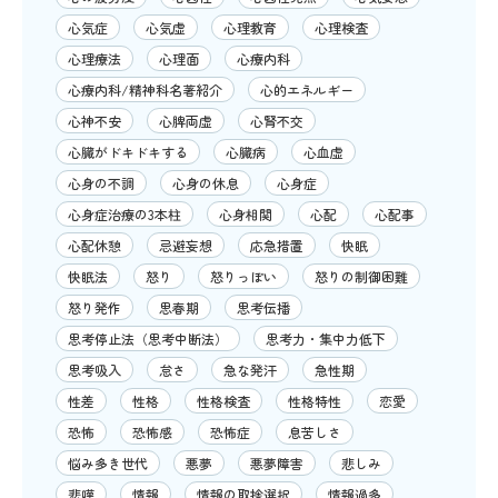
心気症
心気虚
心理教育
心理検査
心理療法
心理面
心療内科
心療内科/精神科名著紹介
心的エネルギー
心神不安
心脾両虚
心腎不交
心臓がドキドキする
心臓病
心血虚
心身の不調
心身の休息
心身症
心身症治療の3本柱
心身相関
心配
心配事
心配休憩
忌避妄想
応急措置
快眠
快眠法
怒り
怒りっぽい
怒りの制御困難
怒り発作
思春期
思考伝播
思考停止法（思考中断法）
思考力・集中力低下
思考吸入
怠さ
急な発汗
急性期
性差
性格
性格検査
性格特性
恋愛
恐怖
恐怖感
恐怖症
息苦しさ
悩み多き世代
悪夢
悪夢障害
悲しみ
悲嘆
情報
情報の取捨選択
情報過多