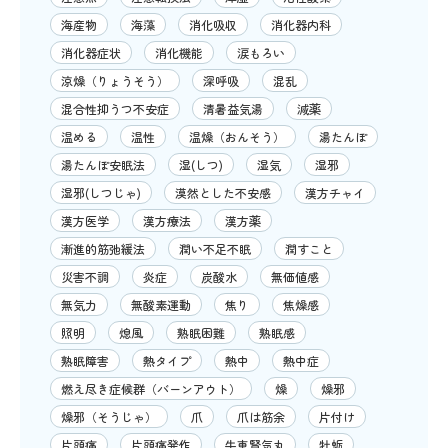
海産物
海藻
消化吸収
消化器内科
消化器症状
消化機能
涙もろい
涼燥（りょうそう）
深呼吸
混乱
混合性抑うつ不安症
清暑益気湯
減薬
温める
温性
温燥（おんそう）
湯たんぽ
湯たんぽ安眠法
湿(しつ)
湿気
湿邪
湿邪(しつじゃ)
漠然とした不安感
漢方チャイ
漢方医学
漢方療法
漢方薬
漸進的筋弛緩法
潤い不足不眠
潤すこと
災害不調
炎症
炭酸水
無価値感
無気力
無酸素運動
焦り
焦燥感
照明
熄風
熟眠困難
熟眠感
熟眠障害
熱タイプ
熱中
熱中症
燃え尽き症候群（バーンアウト）
燥
燥邪
燥邪（そうじゃ）
爪
爪は筋余
片付け
片頭痛
片頭痛発作
牛車腎気丸
牡蛎