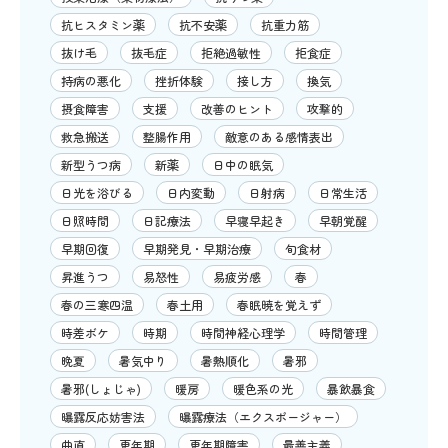
抗ヒスタミン薬
抗不安薬
抗重力筋
抜け毛
抜毛症
拒絶過敏性
拒食症
持病の悪化
挫折体験
接し方
換気
摂食障害
支援
改善のヒント
攻撃的
救急搬送
整腸作用
敵意のある感情表出
新型うつ病
新薬
日中の眠気
日光を浴びる
日内変動
日射病
日常生活
日照時間
日記療法
早寝早起き
早朝覚醒
早期回復
早期発見・早期治療
旬食材
昇進うつ
易怒性
易疲労感
春
春の三寒四温
春土用
春眠暁を覚えず
時差ボケ
時期
時間神経心理学
時間管理
晩夏
暑気中り
暑熱順化
暑邪
暑邪(しょじゃ)
暖房
暖色系の光
暴飲暴食
曝露反応妨害法
曝露療法（エクスポージャー）
曲直
更年期
更年期障害
最善主義