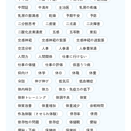
中間証
中高年
主治医
乳房の疼痛
乳房の膨満感
乾燥
予期不安
予防
二分割思考
二度寝
二朮湯
二次障害
二酸化炭素濃度
五感
五苓散
亜鉛
交感神経
交感神経の緊張
交感神経の過緊張
交流分析
人事
人参湯
人参養栄湯
人間力
人間関係
仕事に行けない
仕事の価値
仕事の評価
仮面うつ病
仰向け
休学
休日
休職
休養
会話
伸び伸び
低気圧
低血糖症
体内時計
体力
体力・免疫力の低下
体幹トレーニング
体調不良
体質
体質改善
体重増加
体重減少
余暇時間
作為体験（させられ体験）
併存率
併用
依存性の問題
依存症
価値観
便秘
便秘・下痢
保健師
保健所
保湿