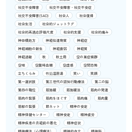
社交不安障害
社交不安障害・社交不安症
社交不安障害(SAD)
社会人
社会復帰
社会生活
社会的ジェットラグ
社会的再適応評価尺度
社会的支援
社会的痛み
神田橋処方
神経伝達物質
神経症
神経細胞の新生
神経衰弱
神経質
神経過敏
秋
秋土用
空の巣症候群
空咳
空腹時血糖
空虚感
空間恐怖
立ちくらみ
竹筎温胆湯
笑い
笑顔
第一選択肢
第三世代の認知行動療法
第二の脳
第四の職位
筋弛緩
筋弛緩法
筋肉の発達
筋肉の緊張
筋肉をほぐす
筋肉痛
筋肉量
筋郁の緊張
節ネット
精神の安定
精神保健センター
精神安定
精神疲労
精神疾患の月経前の悪化
精神症状
精神療法（心理療法）
精神的自立
精神科