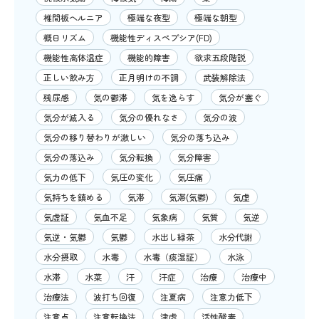
椎間板ヘルニア
極端な夜型
極端な朝型
概日リズム
機能性ディスペプシア(FD)
機能性高体温症
機能的障害
欲求五段階説
正しい飲み方
正月明けの不調
武装解除法
残尿感
気の鬱滞
気を逸らす
気分が塞ぐ
気分が滅入る
気分の優れなさ
気分の波
気分の移り替わりが激しい
気分の落ち込み
気分の落込み
気分転換
気分障害
気力の低下
気圧の変化
気圧痛
気持ちを鎮める
気滞
気滞(気鬱)
気虚
気虚証
気血不足
気象病
気質
気逆
気逆・気鬱
気鬱
水出し緑茶
水分代謝
水分摂取
水毒
水毒（痰湿証）
水泳
水滞
水菜
汗
汗症
治療
治療中
治療法
波打ち回復
注夏病
注意力低下
注意点
注意転換法
津虚
活性酸素