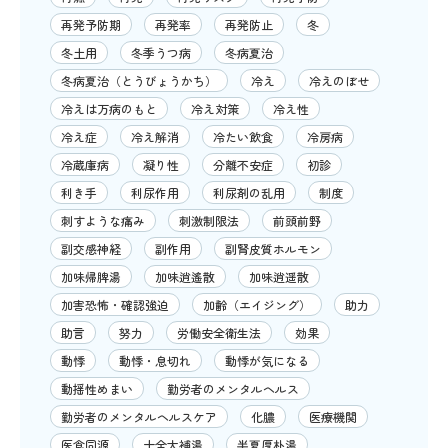
再発予防期
再発率
再発防止
冬
冬土用
冬季うつ病
冬病夏治
冬病夏治（とうびょうかち）
冷え
冷えのぼせ
冷えは万病のもと
冷え対策
冷え性
冷え症
冷え解消
冷たい飲食
冷房病
冷蔵庫病
凝り性
分離不安症
初診
利き手
利尿作用
利尿剤の乱用
制度
刺すような痛み
刺激制限法
前頭前野
副交感神経
副作用
副腎皮質ホルモン
加味帰脾湯
加味逍遙散
加味逍遥散
加害恐怖・確認強迫
加齢（エイジング）
助力
助言
努力
労働安全衛生法
効果
動悸
動悸・息切れ
動悸が気になる
動揺性めまい
勤労者のメンタルヘルス
勤労者のメンタルヘルスケア
化膿
医療機関
医食同源
十全大補湯
半夏厚朴湯