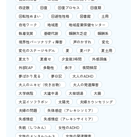
四逆散
回復
回復プロセス
回復期
回転性めまい
回避性性格
図書館
土用
在宅ワーク
地域差
地域産業保健センター
執着気質
基礎代謝
報酬欠乏症
報酬系
境界性パーソナリティ障害
声のかすれ
変化
変化のステージモデル
夏
夏バテ
夏土用
夏太り
夏痩せ
夕食後3時間
外感頭痛
外部EAP
多動性
多汗
夜間頻尿
夢ばかり見る
夢日記
大人のADHD
大人のニキビ（吹き出物）
大人の発達障害
大学病院
大建中湯
大柴胡湯
大腸
大豆イソフラボン
太陽光
夫婦カウンセリング
夫婦の問題
失体感症（アレキシソミア）
失感情症
失感情症（アレキシサイミア）
失眠（しつみん）
女性のADHD
女性のメンタルヘルス
女性の発達障害