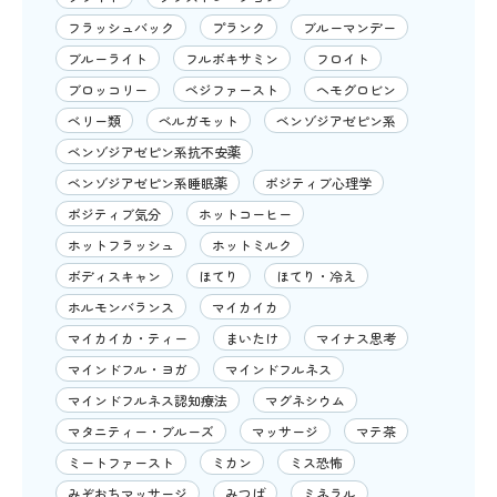
フラッシュバック
プランク
ブルーマンデー
ブルーライト
フルボキサミン
フロイト
ブロッコリー
ベジファースト
ヘモグロビン
ベリー類
ベルガモット
ベンゾジアゼピン系
ベンゾジアゼピン系抗不安薬
ベンゾジアゼピン系睡眠薬
ポジティブ心理学
ポジティブ気分
ホットコーヒー
ホットフラッシュ
ホットミルク
ボディスキャン
ほてり
ほてり・冷え
ホルモンバランス
マイカイカ
マイカイカ・ティー
まいたけ
マイナス思考
マインドフル・ヨガ
マインドフルネス
マインドフルネス認知療法
マグネシウム
マタニティー・ブルーズ
マッサージ
マテ茶
ミートファースト
ミカン
ミス恐怖
みぞおちマッサージ
みつば
ミネラル