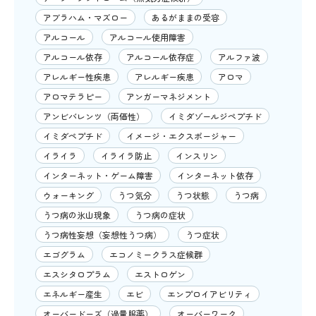
アブラハム・マズロー
あるがままの受容
アルコール
アルコール使用障害
アルコール依存
アルコール依存症
アルファ波
アレルギー性疾患
アレルギー疾患
アロマ
アロマテラピー
アンガーマネジメント
アンビバレンツ（両価性）
イミダゾールジペプチド
イミダペプチド
イメージ・エクスポージャー
イライラ
イライラ防止
インスリン
インターネット・ゲーム障害
インターネット依存
ウォーキング
うつ気分
うつ状態
うつ病
うつ病の氷山現象
うつ病の症状
うつ病性妄想（妄想性うつ病）
うつ症状
エゴグラム
エコノミークラス症候群
エスシタロプラム
エストロゲン
エネルギー産生
エビ
エンプロイアビリティ
オーバードーズ（過量服薬）
オーバーワーク