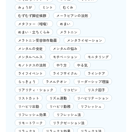
みょうが
ミント
むくみ
むずむず脚症候群
メーラビアンの法則
メタファー（暗喩）
めまい
めまい・立ちくらみ
メラトニン
メラトニン受容体作動薬
メンタライゼーション
メンタルの安定
メンタルの悩み
メンタルヘルス
モチベーション
モニタリング
モノトナスの法則
やり方
やる気
ライフイベント
ライフサイクル
ラインケア
らっきょう
ラメルテオン
リーダーシップ理論
リアリティ・ショック
リコピン
リスク因子
リストカット
リズム運動
リハビリテーション
リハビリ出勤
リハビリ勤務
リフレッシュ
リフレッシュ効果
リフレッシュ法
リモートワーク
リラクゼーション法
リラックス
リラックス効果
リラックス法