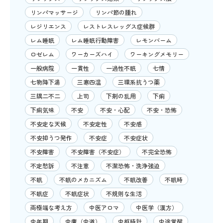
リンパマッサージ
リンパ節の腫れ
レジリエンス
レストレスレッグス症候群
レム睡眠
レム睡眠行動障害
レモンバーム
ロゼレム
ワーカーズハイ
ワーキングメモリー
一般病院
一貫性
一過性不眠
七情
七物降下湯
三寒四温
三環系抗うつ薬
三隅二不二
上司
下剤の乱用
下痢
下痢気味
不安
不安・心配
不安・恐怖
不安定な天候
不安定性
不安感
不安抑うつ発作
不安症
不安症状
不安障害
不安障害（不安症）
不完全恐怖
不定愁訴
不注意
不潔恐怖・洗浄強迫
不眠
不眠のメカニズム
不眠改善
不眠時
不眠症
不眠症状
不規則な生活
両極端な考え方
中医アロマ
中医学（漢方）
中年期
中庸（中道）
中枢時計
中途覚醒