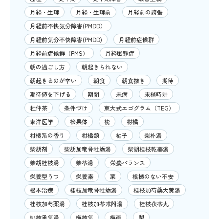
月経・生理
月経・生理前
月経前の誇張
月経前不快気分障害(PMDD）
月経前気分不快障害(PMDD)
月経前症候群
月経前症候群（PMS）
月経困難症
朝の過ごし方
朝起きられない
朝起きるのが辛い
朝食
朝食抜き
期待
期待値を下げる
期間
未病
末梢時計
杜仲茶
条件づけ
東大式エゴグラム（TEG）
東洋医学
松果体
枕
柑橘
柑橘系の香り
柑橘類
柚子
柴朴湯
柴胡剤
柴胡加竜骨牡蛎湯
柴胡桂枝乾姜湯
柴胡桂枝湯
柴苓湯
栄養バランス
栄養型うつ
栄養素
栗
根拠のない不安
根本治療
桂枝加竜骨牡蛎湯
桂枝加芍薬大黄湯
桂枝加芍薬湯
桂枝加苓朮附湯
桂枝茯苓丸
桃核承気湯
梅核気
梅雨
梨