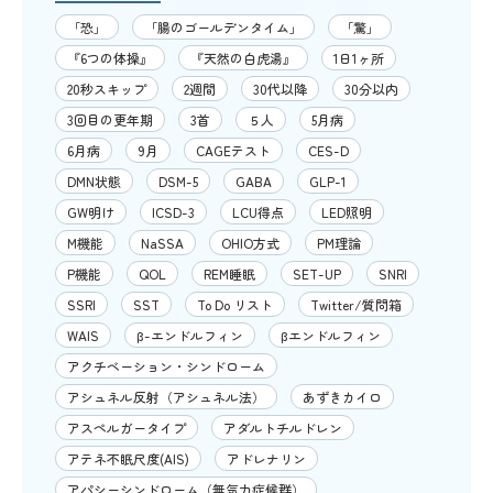
「恐」
「腸のゴールデンタイム」
「驚」
『6つの体操』
『天然の白虎湯』
1日1ヶ所
20秒スキップ
2週間
30代以降
30分以内
3回目の更年期
3首
５人
5月病
6月病
9月
CAGEテスト
CES-D
DMN状態
DSM-5
GABA
GLP-1
GW明け
ICSD-3
LCU得点
LED照明
M機能
NaSSA
OHIO方式
PM理論
P機能
QOL
REM睡眠
SET-UP
SNRI
SSRI
SST
To Do リスト
Twitter/質問箱
WAIS
β-エンドルフィン
βエンドルフィン
アクチベーション・シンドローム
アシュネル反射（アシュネル法）
あずきカイロ
アスペルガータイプ
アダルトチルドレン
アテネ不眠尺度(AIS)
アドレナリン
アパシーシンドローム（無気力症候群）