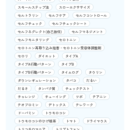
スモールステップ法
スローエクササイズ
セルトラリン
セルフケア
セルフコントロール
セルフチェック
セルフチェックシート
セルフネグレクト(自己放任)
セルフマネジメント
セルフモニタリング
セロトニン
セロトニン再取り込み阻害・セロトニン受容体調整剤
セロリ
ダイエット
タイプA
タイプA行動パターン
タイプB
タイプB行動パターン
タイムログ
タウリン
ダウンレギュレーション
タバコ
だるい
だるさ
タンパク質
チェックテスト
チャレンジ
チューイング
ツボ
テアニン
テオブロミン
デトックス
テレワーク
ドーパミン
トウモロコシ
トウモロコシのひげ根茶
トマト
ドライマウス
トリコチロマニア
トリプトファン