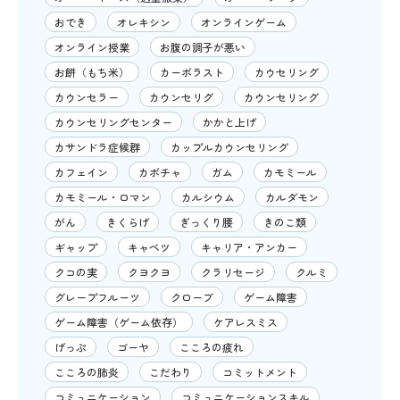
おでき
オレキシン
オンラインゲーム
オンライン授業
お腹の調子が悪い
お餅（もち米）
カーボラスト
カウセリング
カウンセラー
カウンセリグ
カウンセリング
カウンセリングセンター
かかと上げ
カサンドラ症候群
カップルカウンセリング
カフェイン
カボチャ
ガム
カモミール
カモミール・ロマン
カルシウム
カルダモン
がん
きくらげ
ぎっくり腰
きのこ類
ギャップ
キャベツ
キャリア・アンカー
クコの実
クヨクヨ
クラリセージ
クルミ
グレープフルーツ
クローブ
ゲーム障害
ゲーム障害（ゲーム依存）
ケアレスミス
げっぷ
ゴーヤ
こころの疲れ
こころの肺炎
こだわり
コミットメント
コミュニケーション
コミュニケーションスキル