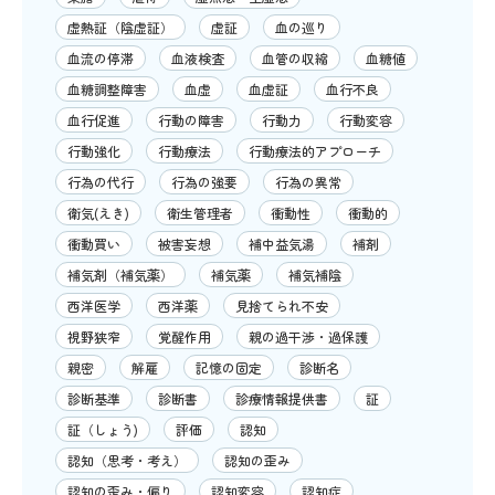
虚熱証（陰虚証）
虚証
血の巡り
血流の停滞
血液検査
血管の収縮
血糖値
血糖調整障害
血虚
血虚証
血行不良
血行促進
行動の障害
行動力
行動変容
行動強化
行動療法
行動療法的アプローチ
行為の代行
行為の強要
行為の異常
衛気(えき)
衛生管理者
衝動性
衝動的
衝動買い
被害妄想
補中益気湯
補剤
補気剤（補気薬）
補気薬
補気補陰
西洋医学
西洋薬
見捨てられ不安
視野狭窄
覚醒作用
親の過干渉・過保護
親密
解雇
記憶の固定
診断名
診断基準
診断書
診療情報提供書
証
証（しょう)
評価
認知
認知（思考・考え）
認知の歪み
認知の歪み・偏り
認知変容
認知症