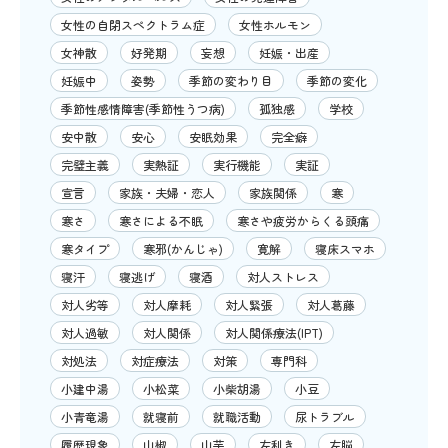
女性の自閉スペクトラム症
女性ホルモン
女神散
好発期
妄想
妊娠・出産
妊娠中
姿勢
季節の変わり目
季節の変化
季節性感情障害(季節性うつ病)
孤独感
学校
安中散
安心
安眠効果
完全癖
完璧主義
実熱証
実行機能
実証
宣言
家族・夫婦・恋人
家族関係
寒
寒さ
寒さによる不眠
寒さや疲労からくる頭痛
寒タイプ
寒邪(かんじゃ)
寛解
寝床スマホ
寝汗
寝逃げ
寝酒
対人ストレス
対人劣等
対人摩耗
対人緊張
対人葛藤
対人過敏
対人関係
対人関係療法(IPT)
対処法
対症療法
対策
専門科
小建中湯
小松菜
小柴胡湯
小豆
小青竜湯
就寝前
就職活動
尿トラブル
履歴現象
山椒
山芋
左利き
左脳