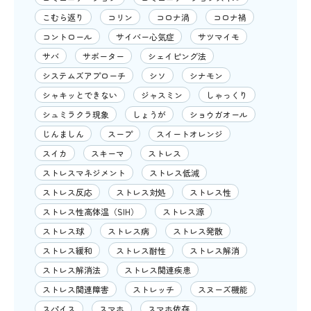
こむら返り
コリン
コロナ渦
コロナ禍
コントロール
サイバー心気症
サツマイモ
サバ
サポーター
シェイピング法
システムズアプローチ
シソ
シナモン
シャキッとできない
ジャスミン
しゃっくり
シュミラクラ現象
しょうが
ショウガオール
じんましん
スープ
スイートオレンジ
スイカ
スキーマ
ストレス
ストレスマネジメント
ストレス低減
ストレス反応
ストレス対処
ストレス性
ストレス性高体温（SIH）
ストレス源
ストレス球
ストレス病
ストレス発散
ストレス緩和
ストレス耐性
ストレス解消
ストレス解消法
ストレス関連疾患
ストレス関連障害
ストレッチ
スヌーズ機能
スパイス
スマホ
スマホ依存