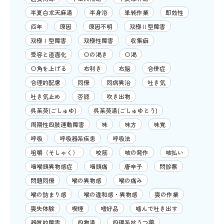
半夏白朮天麻湯
半身浴
単純作業
即効性
厄年
原因
原因不明
双極Ⅱ型障害
双極Ⅰ型障害
双極性障害
収集癖
受容と直面化
口の渇き
口渇
口角を上げる
右利き
右脳
合併症
合理的配慮
同僚
同病異治
吐き気
吐き気止め
否認
吹き出物
呉茱萸(ごしゅゆ)
呉茱萸湯(ごしゅゆとう)
周期性四肢運動障害
味
味方
味覚
呼吸
呼吸器系疾患
呼吸法
咀嚼（そしゃく）
咬筋
咳の発作
咳払い
咽喉頭異物感症
咽頭痛
唐辛子
問診票
問題同僚
喉の異物感
喉の痛み
喉の詰まり感
喉の違和感・異物感
喪の作業
喪失体験
喫煙
嗜好品
噛んで吐き出す
器質的障害
四物湯
四環系抗うつ薬