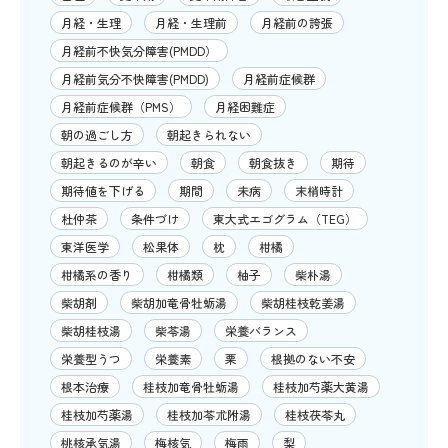
月経・生理
月経・生理前
月経前の誇張
月経前不快気分障害(PMDD）
月経前気分不快障害(PMDD)
月経前症候群
月経前症候群（PMS）
月経困難症
朝の過ごし方
朝起きられない
朝起きるのが辛い
朝食
朝食抜き
期待
期待値を下げる
期間
未病
末梢時計
杜仲茶
条件づけ
東大式エゴグラム（TEG）
東洋医学
松果体
枕
柑橘
柑橘系の香り
柑橘類
柚子
柴朴湯
柴胡剤
柴胡加竜骨牡蛎湯
柴胡桂枝乾姜湯
柴胡桂枝湯
柴苓湯
栄養バランス
栄養型うつ
栄養素
栗
根拠のない不安
根本治療
桂枝加竜骨牡蛎湯
桂枝加芍薬大黄湯
桂枝加芍薬湯
桂枝加苓朮附湯
桂枝茯苓丸
桃核承気湯
梅核気
梅雨
梨