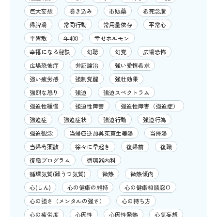
巨大妄想
巻き込み
市販薬
希死念慮
帰脾湯
常同行動
常用量依存
平常心
平胃散
年4回
幸せホルモン
幸福になる秘訣
幻聴
幻覚
広場恐怖
広場恐怖症
弁証論治
強い愛情希求
強い疲労感
強制覚醒
強壮効果
強烈な怒り
強迫
強迫スペクトラム
強迫性緩慢
強迫性障害
強迫性障害（強迫症）
強迫症
強迫症状
強迫行動
強迫行為
強迫観念
当帰四逆加呉茱萸生姜湯
当帰湯
当帰芍薬散
徐々に早起き
復帰前
復職
復職プログラム
循環器内科
循環気質(躁うつ気質)
微熱
微熱傾向
心(しん)
心の健康の維持
心の健康相談窓口
心の強さ（メンタルの強さ）
心の持ち方
心の疲労度
心因性
心因性発熱
心気妄想