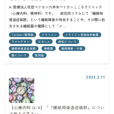
A. 医療法人社団ペリカン六本木ペリカンこころクリニック
（心療内科、精神科）です。 前回同コラムにて「睡眠相
後退症候群」という睡眠障害が存在することや、その際に処
方される睡眠薬の種類として「メ …
Twitter/質問箱
メラトニン
メラトニン受容体作動薬
ラメルテオン
ロゼレム
病気について
睡眠相後退症候群
睡眠薬
睡眠障害・不眠
薬について
質問箱
2023.2.11
【心療内科 Q/A】「『睡眠相後退症候群』につい
て教えて下さい」