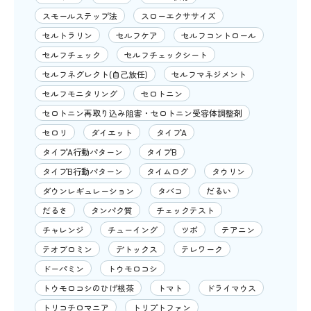
スモールステップ法
スローエクササイズ
セルトラリン
セルフケア
セルフコントロール
セルフチェック
セルフチェックシート
セルフネグレクト(自己放任)
セルフマネジメント
セルフモニタリング
セロトニン
セロトニン再取り込み阻害・セロトニン受容体調整剤
セロリ
ダイエット
タイプA
タイプA行動パターン
タイプB
タイプB行動パターン
タイムログ
タウリン
ダウンレギュレーション
タバコ
だるい
だるさ
タンパク質
チェックテスト
チャレンジ
チューイング
ツボ
テアニン
テオブロミン
デトックス
テレワーク
ドーパミン
トウモロコシ
トウモロコシのひげ根茶
トマト
ドライマウス
トリコチロマニア
トリプトファン