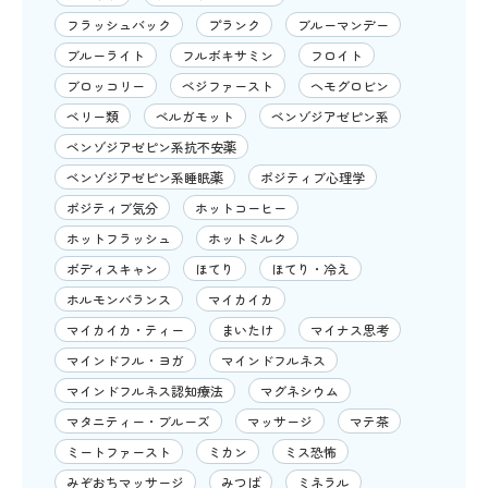
フラッシュバック
プランク
ブルーマンデー
ブルーライト
フルボキサミン
フロイト
ブロッコリー
ベジファースト
ヘモグロビン
ベリー類
ベルガモット
ベンゾジアゼピン系
ベンゾジアゼピン系抗不安薬
ベンゾジアゼピン系睡眠薬
ポジティブ心理学
ポジティブ気分
ホットコーヒー
ホットフラッシュ
ホットミルク
ボディスキャン
ほてり
ほてり・冷え
ホルモンバランス
マイカイカ
マイカイカ・ティー
まいたけ
マイナス思考
マインドフル・ヨガ
マインドフルネス
マインドフルネス認知療法
マグネシウム
マタニティー・ブルーズ
マッサージ
マテ茶
ミートファースト
ミカン
ミス恐怖
みぞおちマッサージ
みつば
ミネラル