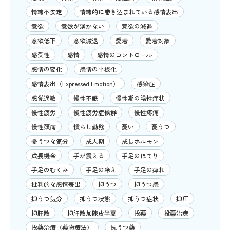
情緒不安定
情緒的に巻き込まれている感情表出
意欲
意欲が湧かない
意欲の減退
意欲低下
意欲減退
愛着
愛着対象
感受性
感情
感情のコントロール
感情の変化
感情の平板化
感情表出（Expressed Emotion）
感染症
感覚過敏
慢性不眠
慢性期の陰性症状
慢性疲労
慢性疲労症候群
慢性疼痛
慢性頭痛
慣らし勤務
憂い
憂うつ
憂うつな気分
成人期
成長ホルモン
成長機会
手が震える
手足のほてり
手足のむくみ
手足の冷え
手足の痺れ
批判的な感情表出
抑うつ
抑うつ感
抑うつ気分
抑うつ状態
抑うつ症状
抑圧
抑肝散
抑肝散加陳皮半夏
投薬
投薬治療
投薬治療（薬物療法）
抗うつ薬