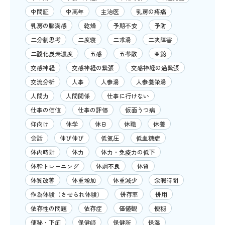
中間証
中高年
主治医
乳房の疼痛
乳房の膨満感
乾燥
予期不安
予防
二分割思考
二度寝
二朮湯
二次障害
二酸化炭素濃度
五感
五苓散
亜鉛
交感神経
交感神経の緊張
交感神経の過緊張
交流分析
人事
人参湯
人参養栄湯
人間力
人間関係
仕事に行けない
仕事の価値
仕事の評価
仮面うつ病
仰向け
休学
休日
休職
休養
会話
伸び伸び
低気圧
低血糖症
体内時計
体力
体力・免疫力の低下
体幹トレーニング
体調不良
体質
体質改善
体重増加
体重減少
余暇時間
作為体験（させられ体験）
併存率
併用
依存性の問題
依存症
価値観
便秘
便秘・下痢
保健師
保健所
保湿