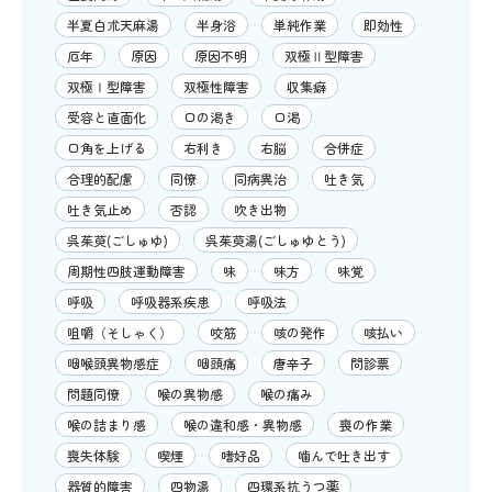
半夏白朮天麻湯
半身浴
単純作業
即効性
厄年
原因
原因不明
双極Ⅱ型障害
双極Ⅰ型障害
双極性障害
収集癖
受容と直面化
口の渇き
口渇
口角を上げる
右利き
右脳
合併症
合理的配慮
同僚
同病異治
吐き気
吐き気止め
否認
吹き出物
呉茱萸(ごしゅゆ)
呉茱萸湯(ごしゅゆとう)
周期性四肢運動障害
味
味方
味覚
呼吸
呼吸器系疾患
呼吸法
咀嚼（そしゃく）
咬筋
咳の発作
咳払い
咽喉頭異物感症
咽頭痛
唐辛子
問診票
問題同僚
喉の異物感
喉の痛み
喉の詰まり感
喉の違和感・異物感
喪の作業
喪失体験
喫煙
嗜好品
噛んで吐き出す
器質的障害
四物湯
四環系抗うつ薬