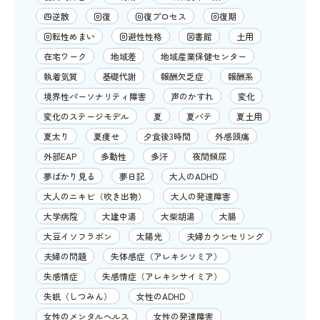
四逆散
回復
回復プロセス
回復期
回転性めまい
回避性性格
図書館
土用
在宅ワーク
地域差
地域産業保健センター
執着気質
基礎代謝
報酬欠乏症
報酬系
境界性パーソナリティ障害
声のかすれ
変化
変化のステージモデル
夏
夏バテ
夏土用
夏太り
夏痩せ
夕食後3時間
外感頭痛
外部EAP
多動性
多汗
夜間頻尿
夢ばかり見る
夢日記
大人のADHD
大人のニキビ（吹き出物）
大人の発達障害
大学病院
大建中湯
大柴胡湯
大腸
大豆イソフラボン
太陽光
夫婦カウンセリング
夫婦の問題
失体感症（アレキシソミア）
失感情症
失感情症（アレキシサイミア）
失眠（しつみん）
女性のADHD
女性のメンタルヘルス
女性の発達障害