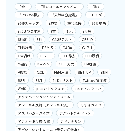
「恐」
「腸のゴールデンタイム」
「驚」
『6つの体操』
『天然の白虎湯』
1日1ヶ所
20秒スキップ
2週間
30代以降
30分以内
3回目の更年期
3首
５人
5月病
6月病
9月
CAGEテスト
CES-D
DMN状態
DSM-5
GABA
GLP-1
GW明け
ICSD-3
LCU得点
LED照明
M機能
NaSSA
OHIO方式
PM理論
P機能
QOL
REM睡眠
SET-UP
SNRI
SSRI
SST
To Do リスト
Twitter/質問箱
WAIS
β-エンドルフィン
βエンドルフィン
アクチベーション・シンドローム
アシュネル反射（アシュネル法）
あずきカイロ
アスペルガータイプ
アダルトチルドレン
アテネ不眠尺度(AIS)
アドレナリン
アパシーシンドローム（無気力症候群）