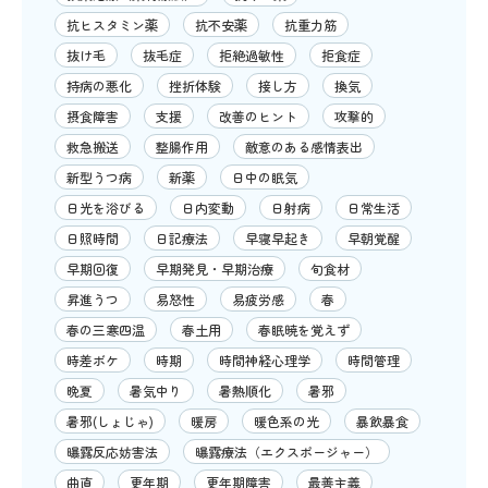
抗ヒスタミン薬
抗不安薬
抗重力筋
抜け毛
抜毛症
拒絶過敏性
拒食症
持病の悪化
挫折体験
接し方
換気
摂食障害
支援
改善のヒント
攻撃的
救急搬送
整腸作用
敵意のある感情表出
新型うつ病
新薬
日中の眠気
日光を浴びる
日内変動
日射病
日常生活
日照時間
日記療法
早寝早起き
早朝覚醒
早期回復
早期発見・早期治療
旬食材
昇進うつ
易怒性
易疲労感
春
春の三寒四温
春土用
春眠暁を覚えず
時差ボケ
時期
時間神経心理学
時間管理
晩夏
暑気中り
暑熱順化
暑邪
暑邪(しょじゃ)
暖房
暖色系の光
暴飲暴食
曝露反応妨害法
曝露療法（エクスポージャー）
曲直
更年期
更年期障害
最善主義