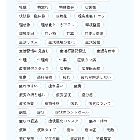
牡蠣
物忘れ
物質依存
状態像
状態像・臨床像
玫瑰花
現疾患名＋PMS
理想像
理想化とこき下ろし
環境整備
環境要因
甘い物
甘草
甘麦大棗湯
生活リズム
生活環境の変化
生活習慣
生活習慣の見直し
生活行動記録法
生涯有病率
生理
生理痛
生薬
産後うつ病
産業保健スタッフ
産業医
産業医面接
異動
疏肝解鬱
疲れ
疲れが解消しない
疲れやすい
疲れ易い
疲労
疲労の持ち越し
疲労回復
疲労感
疲労改善
病前性格
病名
病気について
病識
症状
症状のコントロール
症状の経過
症状悪化のリスク
痛み・痺れ
痰湿
痰湿タイプ
瘀血
瘀血症
発熱
発症契機
発症年齢
発症時期
発達障害