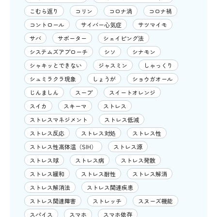
こむら返り
コリン
コロナ渦
コロナ禍
コントロール
サイバー心気症
サツマイモ
サバ
サポーター
シェイピング法
システムズアプローチ
シソ
シナモン
シャキッとできない
ジャスミン
しゃっくり
シュミラクラ現象
しょうが
ショウガオール
じんましん
スープ
スイートオレンジ
スイカ
スキーマ
ストレス
ストレスマネジメント
ストレス低減
ストレス反応
ストレス対処
ストレス性
ストレス性高体温（SIH）
ストレス源
ストレス球
ストレス病
ストレス発散
ストレス緩和
ストレス耐性
ストレス解消
ストレス解消法
ストレス関連疾患
ストレス関連障害
ストレッチ
スヌーズ機能
スパイス
スマホ
スマホ依存