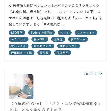
A. 医療法人社団ペリカン六本木ペリカンこころクリニック
（心療内科、精神科）です。 スマートフォン（以下、ス
マホ）の画面は、可視光線の一種である「ブルーライト」を
発しています。よく「中々眠れな …
LED照明
Twitter/質問箱
スマホ
ブルーライト
メラトニン
体内時計
太陽光
寝床スマホ
概日リズム
病気について
睡眠ホルモン
睡眠障害・不眠
質問箱
間接照明
2023.2.12
【心療内科 Q/A】「『メラトニン受容体作動薬』
とは、どんな薬なのですか？」