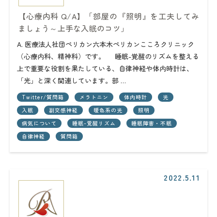
【心療内科 Q/A】「部屋の『照明』を工夫してみ
ましょう～上手な入眠のコツ」
A. 医療法人社団ペリカン六本木ペリカンこころクリニック
（心療内科、精神科）です。 睡眠-覚醒のリズムを整える
上で重要な役割を果たしている、自律神経や体内時計は、
「光」と深く関連しています。部 …
Twitter/質問箱
メラトニン
体内時計
光
入眠
副交感神経
暖色系の光
照明
病気について
睡眠-覚醒リズム
睡眠障害・不眠
自律神経
質問箱
2022.5.11