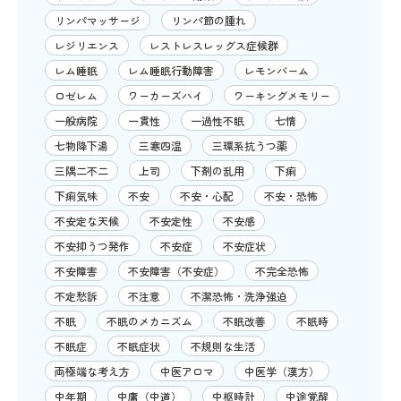
リンパマッサージ
リンパ節の腫れ
レジリエンス
レストレスレッグス症候群
レム睡眠
レム睡眠行動障害
レモンバーム
ロゼレム
ワーカーズハイ
ワーキングメモリー
一般病院
一貫性
一過性不眠
七情
七物降下湯
三寒四温
三環系抗うつ薬
三隅二不二
上司
下剤の乱用
下痢
下痢気味
不安
不安・心配
不安・恐怖
不安定な天候
不安定性
不安感
不安抑うつ発作
不安症
不安症状
不安障害
不安障害（不安症）
不完全恐怖
不定愁訴
不注意
不潔恐怖・洗浄強迫
不眠
不眠のメカニズム
不眠改善
不眠時
不眠症
不眠症状
不規則な生活
両極端な考え方
中医アロマ
中医学（漢方）
中年期
中庸（中道）
中枢時計
中途覚醒