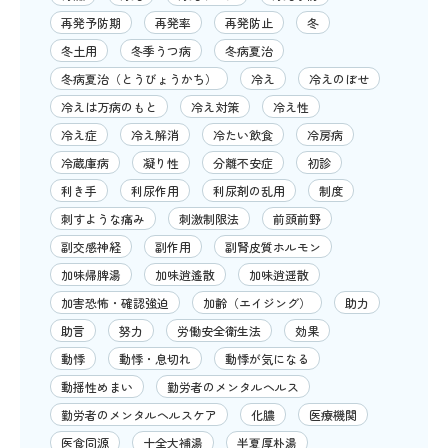
再発予防期
再発率
再発防止
冬
冬土用
冬季うつ病
冬病夏治
冬病夏治（とうびょうかち）
冷え
冷えのぼせ
冷えは万病のもと
冷え対策
冷え性
冷え症
冷え解消
冷たい飲食
冷房病
冷蔵庫病
凝り性
分離不安症
初診
利き手
利尿作用
利尿剤の乱用
制度
刺すような痛み
刺激制限法
前頭前野
副交感神経
副作用
副腎皮質ホルモン
加味帰脾湯
加味逍遙散
加味逍遥散
加害恐怖・確認強迫
加齢（エイジング）
助力
助言
努力
労働安全衛生法
効果
動悸
動悸・息切れ
動悸が気になる
動揺性めまい
勤労者のメンタルヘルス
勤労者のメンタルヘルスケア
化膿
医療機関
医食同源
十全大補湯
半夏厚朴湯