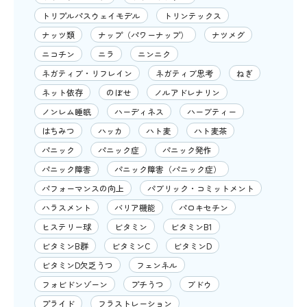
トリプルパスウェイモデル
トリンテックス
ナッツ類
ナップ（パワーナップ）
ナツメグ
ニコチン
ニラ
ニンニク
ネガティブ・リフレイン
ネガティブ思考
ねぎ
ネット依存
のぼせ
ノルアドレナリン
ノンレム睡眠
ハーディネス
ハーブティー
はちみつ
ハッカ
ハト麦
ハト麦茶
パニック
パニック症
パニック発作
パニック障害
パニック障害（パニック症）
パフォーマンスの向上
パブリック・コミットメント
ハラスメント
バリア機能
パロキセチン
ヒステリー球
ビタミン
ビタミンB1
ビタミンB群
ビタミンC
ビタミンD
ビタミンD欠乏うつ
フェンネル
フォビドンゾーン
プチうつ
ブドウ
プライド
フラストレーション