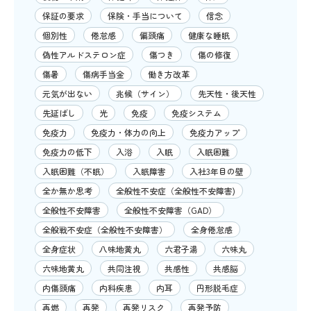
保証の要求
保険・手当について
信念
個別性
倦怠感
偏頭痛
健康な睡眠
偽性アルドステロン症
傷つき
傷の修復
傷暑
傷病手当金
働き方改革
元気が出ない
兆候（サイン）
先天性・後天性
先延ばし
光
免疫
免疫システム
免疫力
免疫力・体力の向上
免疫力アップ
免疫力の低下
入浴
入眠
入眠困難
入眠困難（不眠）
入眠障害
入社3年目の壁
全か無か思考
全般性不安症（全般性不安障害)
全般性不安障害
全般性不安障害（GAD）
全般戦不安症（全般性不安障害）
全身倦怠感
全身症状
八味地黄丸
六君子湯
六味丸
六味地黄丸
共同注視
共感性
共感脳
内傷頭痛
内科疾患
内耳
円形脱毛症
再燃
再発
再発リスク
再発予防