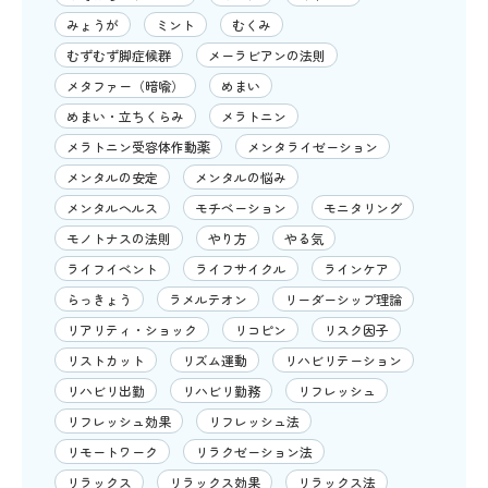
みょうが
ミント
むくみ
むずむず脚症候群
メーラビアンの法則
メタファー（暗喩）
めまい
めまい・立ちくらみ
メラトニン
メラトニン受容体作動薬
メンタライゼーション
メンタルの安定
メンタルの悩み
メンタルヘルス
モチベーション
モニタリング
モノトナスの法則
やり方
やる気
ライフイベント
ライフサイクル
ラインケア
らっきょう
ラメルテオン
リーダーシップ理論
リアリティ・ショック
リコピン
リスク因子
リストカット
リズム運動
リハビリテーション
リハビリ出勤
リハビリ勤務
リフレッシュ
リフレッシュ効果
リフレッシュ法
リモートワーク
リラクゼーション法
リラックス
リラックス効果
リラックス法