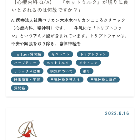
【心療内科 Q/A】「『ホットミルク』が眠りに良
いとされるのは何故ですか？」
A. 医療法人社団ペリカン六本木ペリカンこころクリニック
（心療内科、精神科）です。 牛乳には「トリプトファ
ン」というアミノ酸が含まれています。トリプトファンは、
不安や緊張を取り除き、自律神経を …
Twitter/質問箱
セロトニン
トリプトファン
ハーブティー
ホットミルク
メラトニン
リラックス効果
病気について
眠り
睡眠障害・不眠
自律神経を整える
自律神経失調症
質問箱
2022.8.16