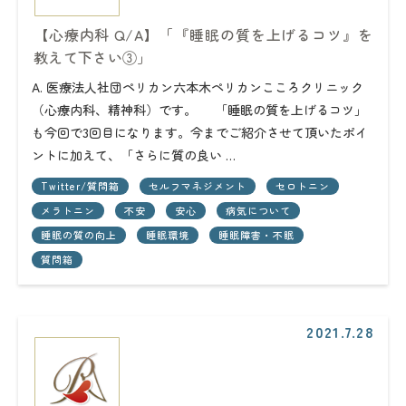
【心療内科 Q/A】「『睡眠の質を上げるコツ』を
教えて下さい③」
A. 医療法人社団ペリカン六本木ペリカンこころクリニック
（心療内科、精神科）です。 「睡眠の質を上げるコツ」
も今回で3回目になります。今までご紹介させて頂いたポイ
ントに加えて、「さらに質の良い …
Twitter/質問箱
セルフマネジメント
セロトニン
メラトニン
不安
安心
病気について
睡眠の質の向上
睡眠環境
睡眠障害・不眠
質問箱
2021.7.28