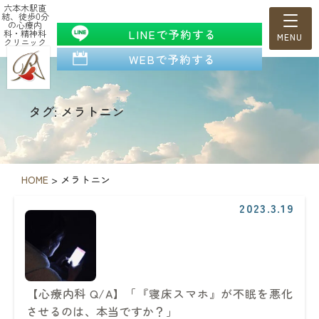
六本木駅直
結、徒歩0分
の心療内
LINEで予約する
科・精神科
クリニック
WEBで予約する
タグ: メラトニン
HOME
>
メラトニン
2023.3.19
【心療内科 Q/A】「『寝床スマホ』が不眠を悪化
させるのは、本当ですか？」