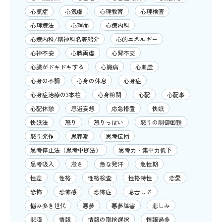
心気症
心気虚
心理教育
心理検査
心理療法
心理面
心療内科
心療内科/精神科名著紹介
心的エネルギー
心神不安
心脾両虚
心腎不交
心臓がドキドキする
心臓病
心血虚
心身の不調
心身の休息
心身症
心身症治療の3本柱
心身相関
心配
心配事
心配休憩
忌避妄想
応急措置
快眠
快眠法
怒り
怒りっぽい
怒りの制御困難
怒り発作
思春期
思考伝播
思考停止法（思考中断法）
思考力・集中力低下
思考吸入
怠さ
急な発汗
急性期
性差
性格
性格検査
性格特性
恋愛
恐怖
恐怖感
恐怖症
息苦しさ
悩み多き世代
悪夢
悪夢障害
悲しみ
悲嘆
情報
情報の取捨選択
情報過多