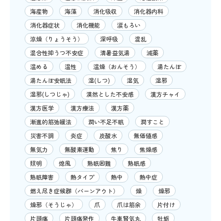
海産物
海藻
消化吸収
消化器内科
消化器症状
消化機能
涙もろい
涼燥（りょうそう）
深呼吸
混乱
混合性抑うつ不安症
清暑益気湯
減薬
温める
温性
温燥（おんそう）
湯たんぽ
湯たんぽ安眠法
湿(しつ)
湿気
湿邪
湿邪(しつじゃ)
漠然とした不安感
漢方チャイ
漢方医学
漢方療法
漢方薬
漸進的筋弛緩法
潤い不足不眠
潤すこと
災害不調
炎症
炭酸水
無価値感
無気力
無酸素運動
焦り
焦燥感
照明
熄風
熟眠困難
熟眠感
熟眠障害
熱タイプ
熱中
熱中症
燃え尽き症候群（バーンアウト）
燥
燥邪
燥邪（そうじゃ）
爪
爪は筋余
片付け
片頭痛
片頭痛発作
牛車腎気丸
牡蛎