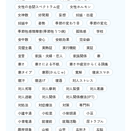
女性の自閉スペクトラム症
女性ホルモン
女神散
好発期
妄想
妊娠・出産
妊娠中
姿勢
季節の変わり目
季節の変化
季節性感情障害(季節性うつ病)
孤独感
学校
安中散
安心
安眠効果
完全癖
完璧主義
実熱証
実行機能
実証
宣言
家族・夫婦・恋人
家族関係
寒
寒さ
寒さによる不眠
寒さや疲労からくる頭痛
寒タイプ
寒邪(かんじゃ)
寛解
寝床スマホ
寝汗
寝逃げ
寝酒
対人ストレス
対人劣等
対人摩耗
対人緊張
対人葛藤
対人過敏
対人関係
対人関係療法(IPT)
対処法
対症療法
対策
専門科
小建中湯
小松菜
小柴胡湯
小豆
小青竜湯
就寝前
就職活動
尿トラブル
履歴現象
山椒
山芋
左利き
左脳