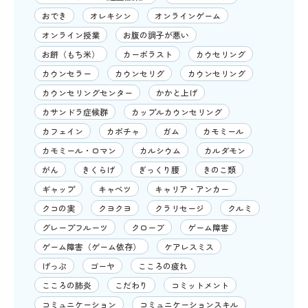
おでき
オレキシン
オンラインゲーム
オンライン授業
お腹の調子が悪い
お餅（もち米）
カーボラスト
カウセリング
カウンセラー
カウンセリグ
カウンセリング
カウンセリングセンター
かかと上げ
カサンドラ症候群
カップルカウンセリング
カフェイン
カボチャ
ガム
カモミール
カモミール・ロマン
カルシウム
カルダモン
がん
きくらげ
ぎっくり腰
きのこ類
ギャップ
キャベツ
キャリア・アンカー
クコの実
クヨクヨ
クラリセージ
クルミ
グレープフルーツ
クローブ
ゲーム障害
ゲーム障害（ゲーム依存）
ケアレスミス
げっぷ
ゴーヤ
こころの疲れ
こころの肺炎
こだわり
コミットメント
コミュニケーション
コミュニケーションスキル