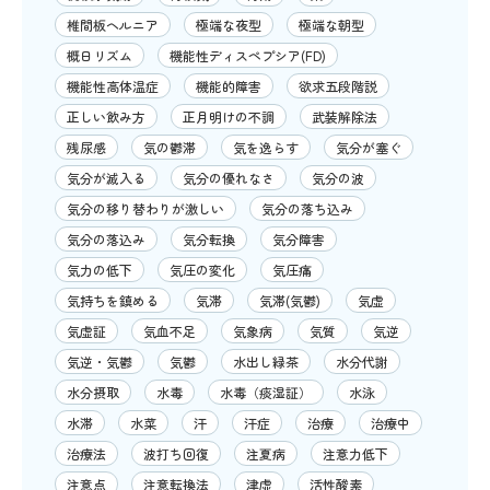
椎間板ヘルニア
極端な夜型
極端な朝型
概日リズム
機能性ディスペプシア(FD)
機能性高体温症
機能的障害
欲求五段階説
正しい飲み方
正月明けの不調
武装解除法
残尿感
気の鬱滞
気を逸らす
気分が塞ぐ
気分が滅入る
気分の優れなさ
気分の波
気分の移り替わりが激しい
気分の落ち込み
気分の落込み
気分転換
気分障害
気力の低下
気圧の変化
気圧痛
気持ちを鎮める
気滞
気滞(気鬱)
気虚
気虚証
気血不足
気象病
気質
気逆
気逆・気鬱
気鬱
水出し緑茶
水分代謝
水分摂取
水毒
水毒（痰湿証）
水泳
水滞
水菜
汗
汗症
治療
治療中
治療法
波打ち回復
注夏病
注意力低下
注意点
注意転換法
津虚
活性酸素