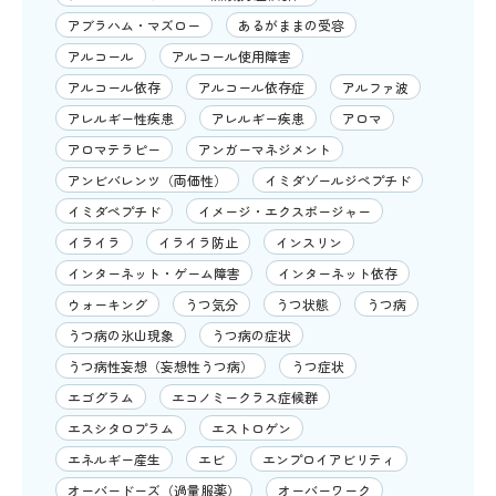
アブラハム・マズロー
あるがままの受容
アルコール
アルコール使用障害
アルコール依存
アルコール依存症
アルファ波
アレルギー性疾患
アレルギー疾患
アロマ
アロマテラピー
アンガーマネジメント
アンビバレンツ（両価性）
イミダゾールジペプチド
イミダペプチド
イメージ・エクスポージャー
イライラ
イライラ防止
インスリン
インターネット・ゲーム障害
インターネット依存
ウォーキング
うつ気分
うつ状態
うつ病
うつ病の氷山現象
うつ病の症状
うつ病性妄想（妄想性うつ病）
うつ症状
エゴグラム
エコノミークラス症候群
エスシタロプラム
エストロゲン
エネルギー産生
エビ
エンプロイアビリティ
オーバードーズ（過量服薬）
オーバーワーク