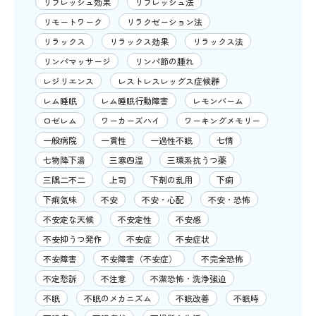
リフレッシュ効果
リフレッシュ法
リモートワーク
リラクゼーション法
リラックス
リラックス効果
リラックス法
リンパマッサージ
リンパ節の腫れ
レジリエンス
レストレスレッグス症候群
レム睡眠
レム睡眠行動障害
レモンバーム
ロゼレム
ワーカーズハイ
ワーキングメモリー
一般病院
一貫性
一過性不眠
七情
七物降下湯
三寒四温
三環系抗うつ薬
三隅二不二
上司
下剤の乱用
下痢
下痢気味
不安
不安・心配
不安・恐怖
不安定な天候
不安定性
不安感
不安抑うつ発作
不安症
不安症状
不安障害
不安障害（不安症）
不完全恐怖
不定愁訴
不注意
不潔恐怖・洗浄強迫
不眠
不眠のメカニズム
不眠改善
不眠時