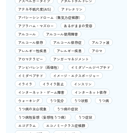
アスペルガータイプ
アダルトチルドレン
アテネ不眠尺度(AIS)
アドレナリン
アパシーシンドローム（無気力症候群）
アブラハム・マズロー
あるがままの受容
アルコール
アルコール使用障害
アルコール依存
アルコール依存症
アルファ波
アレルギー性疾患
アレルギー疾患
アロマ
アロマテラピー
アンガーマネジメント
アンビバレンツ（両価性）
イミダゾールジペプチド
イミダペプチド
イメージ・エクスポージャー
イライラ
イライラ防止
インスリン
インターネット・ゲーム障害
インターネット依存
ウォーキング
うつ気分
うつ状態
うつ病
うつ病の氷山現象
うつ病の症状
うつ病性妄想（妄想性うつ病）
うつ症状
エゴグラム
エコノミークラス症候群