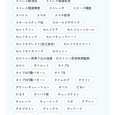
ストレス解消法
ストレス関連疾患
ストレス関連障害
ストレッチ
スヌーズ機能
スパイス
スマホ
スマホ依存
スモールステップ法
スローエクササイズ
セルトラリン
セルフケア
セルフコントロール
セルフチェック
セルフチェックシート
セルフネグレクト(自己放任)
セルフマネジメント
セルフモニタリング
セロトニン
セロトニン再取り込み阻害・セロトニン受容体調整剤
セロリ
ダイエット
タイプA
タイプA行動パターン
タイプB
タイプB行動パターン
タイムログ
タウリン
ダウンレギュレーション
タバコ
だるい
だるさ
タンパク質
チェックテスト
チャレンジ
チューイング
ツボ
テアニン
テオブロミン
デトックス
テレワーク