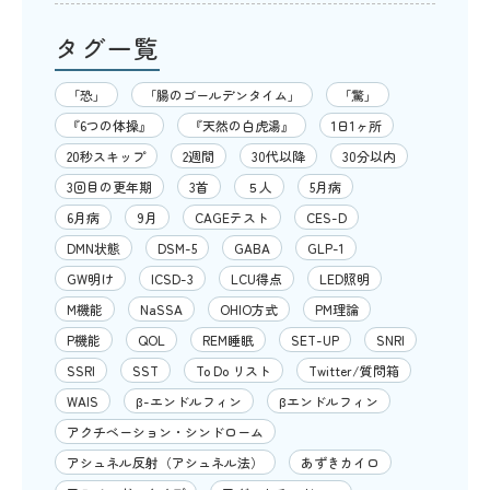
タグ一覧
「恐」
「腸のゴールデンタイム」
「驚」
『6つの体操』
『天然の白虎湯』
1日1ヶ所
20秒スキップ
2週間
30代以降
30分以内
3回目の更年期
3首
５人
5月病
6月病
9月
CAGEテスト
CES-D
DMN状態
DSM-5
GABA
GLP-1
GW明け
ICSD-3
LCU得点
LED照明
M機能
NaSSA
OHIO方式
PM理論
P機能
QOL
REM睡眠
SET-UP
SNRI
SSRI
SST
To Do リスト
Twitter/質問箱
WAIS
β-エンドルフィン
βエンドルフィン
アクチベーション・シンドローム
アシュネル反射（アシュネル法）
あずきカイロ