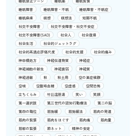
睡眠禁止ゾーン
睡眠薬
睡眠負債
睡眠障害
睡眠障害・不眠
睡眠障害・不眠症
睡眠麻痺
瞑想
瞑想法
短期不眠
社交不安障害
社交不安障害・社交不安症
社交不安障害(SAD)
社会人
社会復帰
社会生活
社会的ジェットラグ
社会的再適応評価尺度
社会的支援
社会的痛み
神田橋処方
神経伝達物質
神経症
神経細胞の新生
神経衰弱
神経質
神経過敏
秋
秋土用
空の巣症候群
空咳
空腹時血糖
空虚感
空間恐怖
立ちくらみ
竹筎温胆湯
笑い
笑顔
第一選択肢
第三世代の認知行動療法
第二の脳
第四の職位
筋弛緩
筋弛緩法
筋肉の発達
筋肉の緊張
筋肉をほぐす
筋肉痛
筋肉量
筋郁の緊張
節ネット
精神の安定