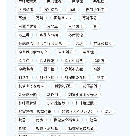
六味地黄丸
共同注視
共感性
共感脳
内傷頭痛
内科疾患
内耳
円形脱毛症
再燃
再発
再発リスク
再発予防
再発予防期
再発率
再発防止
冬
冬土用
冬季うつ病
冬病夏治
冬病夏治（とうびょうかち）
冷え
冷えのぼせ
冷えは万病のもと
冷え対策
冷え性
冷え症
冷え解消
冷たい飲食
冷房病
冷蔵庫病
凝り性
分離不安症
初診
利き手
利尿作用
利尿剤の乱用
制度
刺すような痛み
刺激制限法
前頭前野
副交感神経
副作用
副腎皮質ホルモン
加味帰脾湯
加味逍遙散
加味逍遥散
加害恐怖・確認強迫
加齢（エイジング）
助力
助言
努力
労働安全衛生法
効果
動悸
動悸・息切れ
動悸が気になる