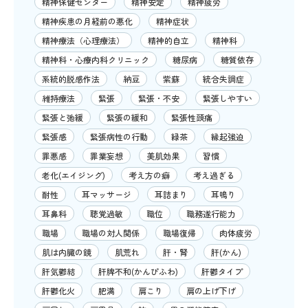
精神保健センター
精神安定
精神疲労
精神疾患の月経前の悪化
精神症状
精神療法（心理療法）
精神的自立
精神科
精神科・心療内科クリニック
糖尿病
糖質依存
系統的脱感作法
納豆
紫蘇
統合失調症
維持療法
緊張
緊張・不安
緊張しやすい
緊張と弛緩
緊張の緩和
緊張性頭痛
緊張感
緊張病性の行動
緑茶
縁起強迫
罪悪感
罪業妄想
美肌効果
習慣
老化(エイジング)
考え方の癖
考え過ぎる
耐性
耳マッサージ
耳詰まり
耳鳴り
耳鼻科
聴覚過敏
職位
職務遂行能力
職場
職場の対人関係
職場復帰
肉体疲労
肌は内臓の鏡
肌荒れ
肝・腎
肝(かん)
肝気鬱結
肝脾不和(かんぴふわ)
肝鬱タイプ
肝鬱化火
肥満
肩こり
肩の上げ下げ