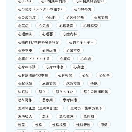
心(しん)
心の健康の維持
心の健康相談窓口
心の強さ（メンタルの強さ）
心の持ち方
心の疲労度
心因性
心因性発熱
心気妄想
心気症
心気虚
心理教育
心理検査
心理療法
心理面
心療内科
心療内科/精神科名著紹介
心的エネルギー
心神不安
心脾両虚
心腎不交
心臓がドキドキする
心臓病
心血虚
心身の不調
心身の休息
心身症
心身症治療の3本柱
心身相関
心配
心配事
心配休憩
忌避妄想
応急措置
快眠
快眠法
怒り
怒りっぽい
怒りの制御困難
怒り発作
思春期
思考伝播
思考停止法（思考中断法）
思考力・集中力低下
思考吸入
怠さ
急な発汗
急性期
性差
性格
性格検査
性格特性
恋愛