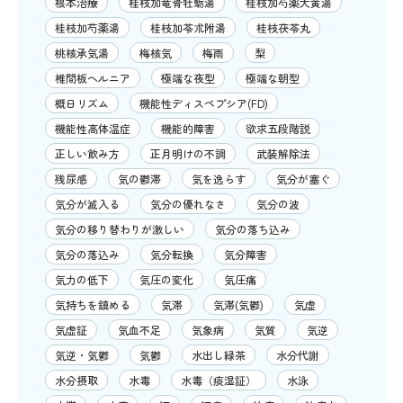
根本治療
桂枝加竜骨牡蛎湯
桂枝加芍薬大黄湯
桂枝加芍薬湯
桂枝加苓朮附湯
桂枝茯苓丸
桃核承気湯
梅核気
梅雨
梨
椎間板ヘルニア
極端な夜型
極端な朝型
概日リズム
機能性ディスペプシア(FD)
機能性高体温症
機能的障害
欲求五段階説
正しい飲み方
正月明けの不調
武装解除法
残尿感
気の鬱滞
気を逸らす
気分が塞ぐ
気分が滅入る
気分の優れなさ
気分の波
気分の移り替わりが激しい
気分の落ち込み
気分の落込み
気分転換
気分障害
気力の低下
気圧の変化
気圧痛
気持ちを鎮める
気滞
気滞(気鬱)
気虚
気虚証
気血不足
気象病
気質
気逆
気逆・気鬱
気鬱
水出し緑茶
水分代謝
水分摂取
水毒
水毒（痰湿証）
水泳