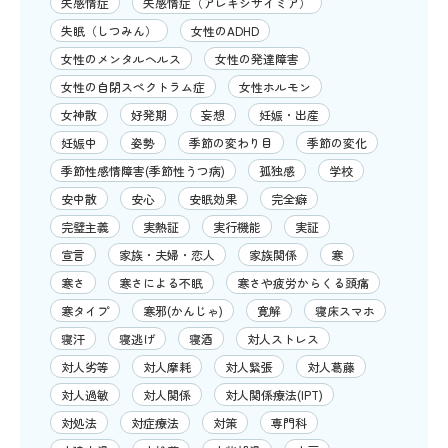
失感情症
失感情症（アレキシサイミア）
失眠（しつみん）
女性のADHD
女性のメンタルヘルス
女性の発達障害
女性の自閉スペクトラム症
女性ホルモン
女神散
好発期
妄想
妊娠・出産
妊娠中
姿勢
季節の変わり目
季節の変化
季節性感情障害(季節性うつ病)
孤独感
学校
安中散
安心
安眠効果
完全癖
完璧主義
実熱証
実行機能
実証
宣言
家族・夫婦・恋人
家族関係
寒
寒さ
寒さによる不眠
寒さや疲労からくる頭痛
寒タイプ
寒邪(かんじゃ)
寛解
寝床スマホ
寝汗
寝逃げ
寝酒
対人ストレス
対人劣等
対人摩耗
対人緊張
対人葛藤
対人過敏
対人関係
対人関係療法(IPT)
対処法
対症療法
対策
専門科