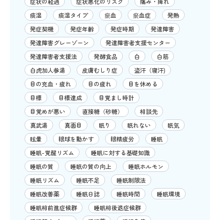
症状の経過
症状悪化のリスク
痛み・痺れ
痰湿
痰湿タイプ
瘀血
瘀血症
発熱
発症契機
発症年齢
発症時期
発達障害
発達障害グレーゾーン
発達障害者支援センター
発達障害者支援法
発酵食品
白
白筋
白虎加人参湯
皮膚むしり症
盗汗（寝汗)
目の充血・疲れ
目の疲れ
目を休める
目標
目標達成
目覚まし時計
目覚めが悪い
直接糖（砂糖）
相談先
真武湯
真面目
眠り
眠れない
眠気
眩暈
眼球を動かす
眼精疲労
睡眠
睡眠-覚醒リズム
睡眠に対する基礎知識
睡眠の質
睡眠の質の向上
睡眠ホルモン
睡眠リズム
睡眠不足
睡眠制限法
睡眠改善薬
睡眠日誌
睡眠時間
睡眠環境
睡眠相前進症候群
睡眠相後退症候群