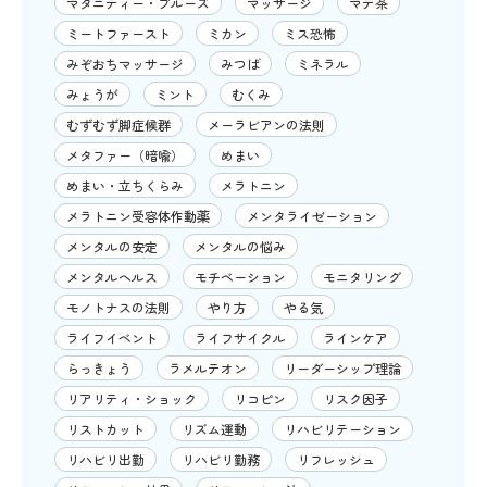
マタニティー・ブルーズ
マッサージ
マテ茶
ミートファースト
ミカン
ミス恐怖
みぞおちマッサージ
みつば
ミネラル
みょうが
ミント
むくみ
むずむず脚症候群
メーラビアンの法則
メタファー（暗喩）
めまい
めまい・立ちくらみ
メラトニン
メラトニン受容体作動薬
メンタライゼーション
メンタルの安定
メンタルの悩み
メンタルヘルス
モチベーション
モニタリング
モノトナスの法則
やり方
やる気
ライフイベント
ライフサイクル
ラインケア
らっきょう
ラメルテオン
リーダーシップ理論
リアリティ・ショック
リコピン
リスク因子
リストカット
リズム運動
リハビリテーション
リハビリ出勤
リハビリ勤務
リフレッシュ