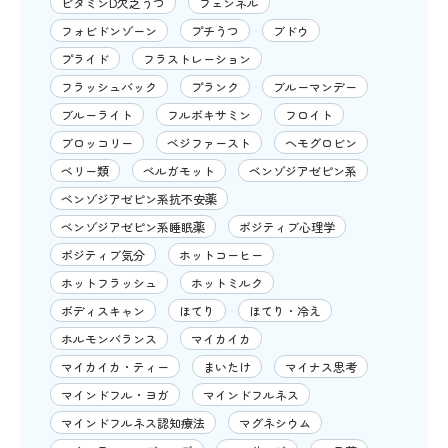
ビタミンD欠乏うつ
フェンネル
フォビドンゾーン
プチうつ
ブドウ
プライド
フラストレーション
フラッシュバック
プランク
ブルーマンデー
ブルーライト
フルボキサミン
フロイト
ブロッコリー
ベジファースト
ヘモグロビン
ベリー類
ベルガモット
ベンゾジアゼピン系
ベンゾジアゼピン系抗不安薬
ベンゾジアゼピン系睡眠薬
ポジティブ心理学
ポジティブ気分
ホットコーヒー
ホットフラッシュ
ホットミルク
ボディスキャン
ほてり
ほてり・冷え
ホルモンバランス
マイカイカ
マイカイカ・ティー
まいたけ
マイナス思考
マインドフル・ヨガ
マインドフルネス
マインドフルネス認知療法
マグネシウム