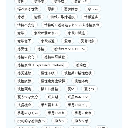
恐怖
恐怖感
恐怖症
息苦しさ
悩み多き世代
悪夢
悪夢障害
悲しみ
悲嘆
情報
情報の取捨選択
情報過多
情緒不安定
情緒的に巻き込まれている感情表出
意欲
意欲が湧かない
意欲の減退
意欲低下
意欲減退
愛着
愛着対象
感受性
感情
感情のコントロール
感情の変化
感情の平板化
感情表出（Expressed Emotion）
感染症
感覚過敏
慢性不眠
慢性期の陰性症状
慢性疲労
慢性疲労症候群
慢性疼痛
慢性頭痛
慣らし勤務
憂い
憂うつ
憂うつな気分
成人期
成長ホルモン
成長機会
手が震える
手足のほてり
手足のむくみ
手足の冷え
手足の痺れ
批判的な感情表出
抑うつ
抑うつ感