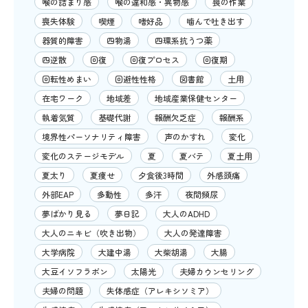
喉の詰まり感
喉の違和感・異物感
喪の作業
喪失体験
喫煙
嗜好品
噛んで吐き出す
器質的障害
四物湯
四環系抗うつ薬
四逆散
回復
回復プロセス
回復期
回転性めまい
回避性性格
図書館
土用
在宅ワーク
地域差
地域産業保健センター
執着気質
基礎代謝
報酬欠乏症
報酬系
境界性パーソナリティ障害
声のかすれ
変化
変化のステージモデル
夏
夏バテ
夏土用
夏太り
夏痩せ
夕食後3時間
外感頭痛
外部EAP
多動性
多汗
夜間頻尿
夢ばかり見る
夢日記
大人のADHD
大人のニキビ（吹き出物）
大人の発達障害
大学病院
大建中湯
大柴胡湯
大腸
大豆イソフラボン
太陽光
夫婦カウンセリング
夫婦の問題
失体感症（アレキシソミア）