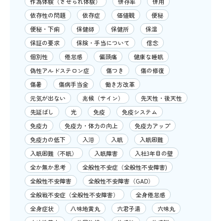
作為体験（させられ体験）
併存率
併用
依存性の問題
依存症
価値観
便秘
便秘・下痢
保健師
保健所
保湿
保証の要求
保険・手当について
信念
個別性
倦怠感
偏頭痛
健康な睡眠
偽性アルドステロン症
傷つき
傷の修復
傷暑
傷病手当金
働き方改革
元気が出ない
兆候（サイン）
先天性・後天性
先延ばし
光
免疫
免疫システム
免疫力
免疫力・体力の向上
免疫力アップ
免疫力の低下
入浴
入眠
入眠困難
入眠困難（不眠）
入眠障害
入社3年目の壁
全か無か思考
全般性不安症（全般性不安障害)
全般性不安障害
全般性不安障害（GAD）
全般戦不安症（全般性不安障害）
全身倦怠感
全身症状
八味地黄丸
六君子湯
六味丸