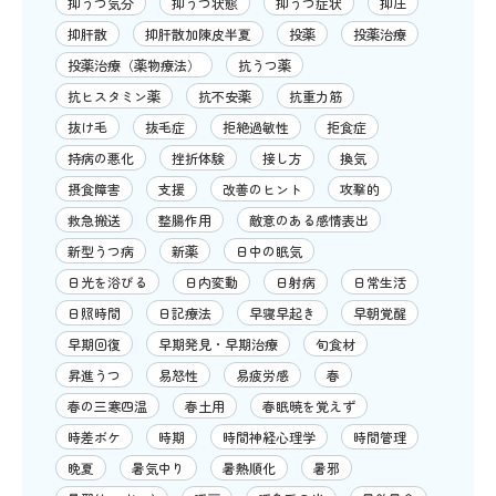
抑うつ気分
抑うつ状態
抑うつ症状
抑圧
抑肝散
抑肝散加陳皮半夏
投薬
投薬治療
投薬治療（薬物療法）
抗うつ薬
抗ヒスタミン薬
抗不安薬
抗重力筋
抜け毛
抜毛症
拒絶過敏性
拒食症
持病の悪化
挫折体験
接し方
換気
摂食障害
支援
改善のヒント
攻撃的
救急搬送
整腸作用
敵意のある感情表出
新型うつ病
新薬
日中の眠気
日光を浴びる
日内変動
日射病
日常生活
日照時間
日記療法
早寝早起き
早朝覚醒
早期回復
早期発見・早期治療
旬食材
昇進うつ
易怒性
易疲労感
春
春の三寒四温
春土用
春眠暁を覚えず
時差ボケ
時期
時間神経心理学
時間管理
晩夏
暑気中り
暑熱順化
暑邪