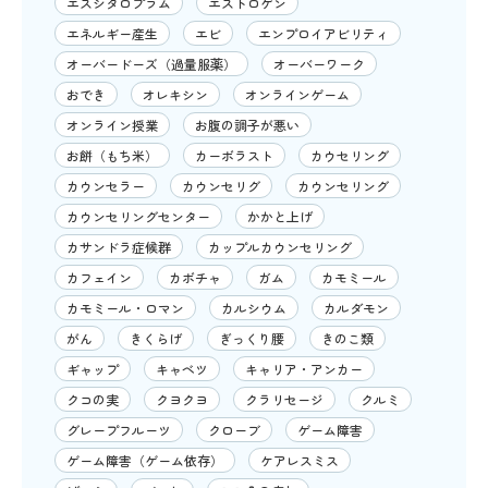
エスシタロプラム
エストロゲン
エネルギー産生
エビ
エンプロイアビリティ
オーバードーズ（過量服薬）
オーバーワーク
おでき
オレキシン
オンラインゲーム
オンライン授業
お腹の調子が悪い
お餅（もち米）
カーボラスト
カウセリング
カウンセラー
カウンセリグ
カウンセリング
カウンセリングセンター
かかと上げ
カサンドラ症候群
カップルカウンセリング
カフェイン
カボチャ
ガム
カモミール
カモミール・ロマン
カルシウム
カルダモン
がん
きくらげ
ぎっくり腰
きのこ類
ギャップ
キャベツ
キャリア・アンカー
クコの実
クヨクヨ
クラリセージ
クルミ
グレープフルーツ
クローブ
ゲーム障害
ゲーム障害（ゲーム依存）
ケアレスミス