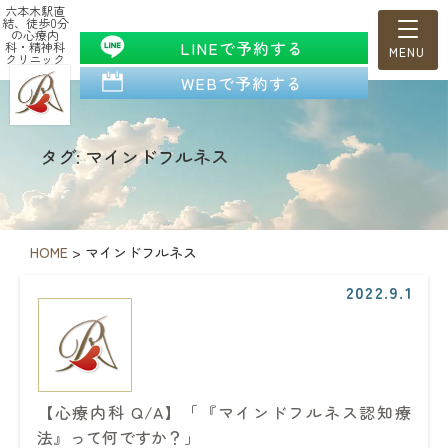
六本木駅直
結、徒歩0分
の心療内
LINEで予約する
科・精神科
クリニック
WEBで予約する
タグ: マインドフルネス
HOME
>
マインドフルネス
2022.9.1
【心療内科 Q/A】「『マインドフルネス認知療
法』って何ですか？」