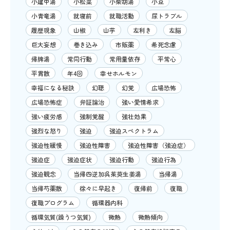
小建中湯
小松菜
小柴胡湯
小豆
小青竜湯
就寝前
就職活動
尿トラブル
履歴現象
山椒
山芋
左利き
左脳
巨大妄想
巻き込み
市販薬
希死念慮
帰脾湯
常同行動
常用量依存
平常心
平胃散
年4回
幸せホルモン
幸福になる秘訣
幻聴
幻覚
広場恐怖
広場恐怖症
弁証論治
強い愛情希求
強い疲労感
強制覚醒
強壮効果
強烈な怒り
強迫
強迫スペクトラム
強迫性緩慢
強迫性障害
強迫性障害（強迫症）
強迫症
強迫症状
強迫行動
強迫行為
強迫観念
当帰四逆加呉茱萸生姜湯
当帰湯
当帰芍薬散
徐々に早起き
復帰前
復職
復職プログラム
循環器内科
循環気質(躁うつ気質)
微熱
微熱傾向