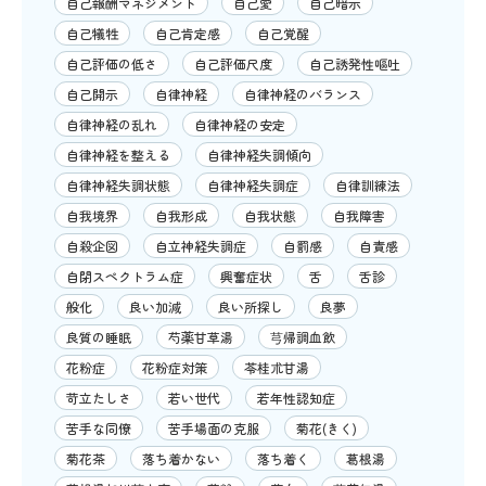
自己報酬マネジメント
自己愛
自己暗示
自己犠牲
自己肯定感
自己覚醒
自己評価の低さ
自己評価尺度
自己誘発性嘔吐
自己開示
自律神経
自律神経のバランス
自律神経の乱れ
自律神経の安定
自律神経を整える
自律神経失調傾向
自律神経失調状態
自律神経失調症
自律訓練法
自我境界
自我形成
自我状態
自我障害
自殺企図
自立神経失調症
自罰感
自責感
自閉スペクトラム症
興奮症状
舌
舌診
般化
良い加減
良い所探し
良夢
良質の睡眠
芍薬甘草湯
芎帰調血飲
花粉症
花粉症対策
苓桂朮甘湯
苛立たしさ
若い世代
若年性認知症
苦手な同僚
苦手場面の克服
菊花(きく)
菊花茶
落ち着かない
落ち着く
葛根湯