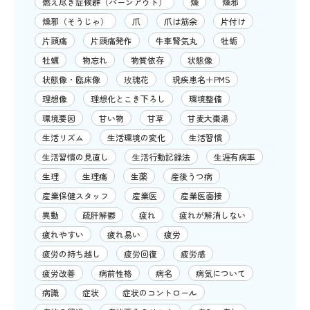
燃え尽き症候群（バーンアウト）
燥
燥邪
燥邪（そうじゃ）
爪
爪は筋余
片付け
片頭痛
片頭痛発作
牛車腎気丸
牡蛎
牡蠣
物忘れ
物質依存
状態像
状態像・臨床像
玫瑰花
現疾患名＋PMS
理想像
理想化とこき下ろし
環境整備
環境要因
甘い物
甘草
甘麦大棗湯
生活リズム
生活環境の変化
生活習慣
生活習慣の見直し
生活行動記録法
生涯有病率
生理
生理痛
生薬
産後うつ病
産業保健スタッフ
産業医
産業医面接
異動
疏肝解鬱
疲れ
疲れが解消しない
疲れやすい
疲れ易い
疲労
疲労の持ち越し
疲労回復
疲労感
疲労改善
病前性格
病名
病気について
病識
症状
症状のコントロール