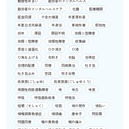
動揺性めまい
勤労者のメンタルヘルス
勤労者のメンタルヘルスケア
化膿
医療機関
医食同源
十全大補湯
半夏厚朴湯
半夏白朮天麻湯
半身浴
単純作業
即効性
厄年
原因
原因不明
双極Ⅱ型障害
双極Ⅰ型障害
双極性障害
収集癖
受容と直面化
口の渇き
口渇
口角を上げる
右利き
右脳
合併症
合理的配慮
同僚
同病異治
吐き気
吐き気止め
否認
吹き出物
呉茱萸(ごしゅゆ)
呉茱萸湯(ごしゅゆとう)
周期性四肢運動障害
味
味方
味覚
呼吸
呼吸器系疾患
呼吸法
咀嚼（そしゃく）
咬筋
咳の発作
咳払い
咽喉頭異物感症
咽頭痛
唐辛子
問診票
問題同僚
喉の異物感
喉の痛み