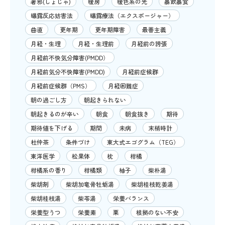
暑邪(しょじゃ)
暖房
暖色系の光
暴飲暴食
曝露反応妨害法
曝露療法（エクスポージャー）
曲直
更年期
更年期障害
最善主義
月経・生理
月経・生理前
月経前の誇張
月経前不快気分障害(PMDD）
月経前気分不快障害(PMDD)
月経前症候群
月経前症候群（PMS）
月経困難症
朝の過ごし方
朝起きられない
朝起きるのが辛い
朝食
朝食抜き
期待
期待値を下げる
期間
未病
末梢時計
杜仲茶
条件づけ
東大式エゴグラム（TEG）
東洋医学
松果体
枕
柑橘
柑橘系の香り
柑橘類
柚子
柴朴湯
柴胡剤
柴胡加竜骨牡蛎湯
柴胡桂枝乾姜湯
柴胡桂枝湯
柴苓湯
栄養バランス
栄養型うつ
栄養素
栗
根拠のない不安