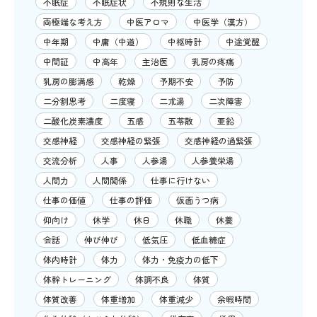
不眠症
不眠症状
不規則な生活
両極端な考え方
中医アロマ
中医学（漢方）
中年期
中庸（中道）
中枢時計
中途覚醒
中間証
中高年
主治医
乳房の疼痛
乳房の膨満感
乾燥
予期不安
予防
二分割思考
二度寝
二朮湯
二次障害
二酸化炭素濃度
五感
五苓散
亜鉛
交感神経
交感神経の緊張
交感神経の過緊張
交流分析
人事
人参湯
人参養栄湯
人間力
人間関係
仕事に行けない
仕事の価値
仕事の評価
仮面うつ病
仰向け
休学
休日
休職
休養
会話
伸び伸び
低気圧
低血糖症
体内時計
体力
体力・免疫力の低下
体幹トレーニング
体調不良
体質
体質改善
体重増加
体重減少
余暇時間