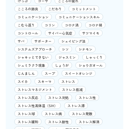
げっぷ
ゴーヤ
こころの疲れ
こころの肺炎
こだわり
コミットメント
コミュニケーション
コミュニケーションスキル
こむら返り
コリン
コロナ渦
コロナ禍
コントロール
サイバー心気症
サツマイモ
サバ
サポーター
シェイピング法
システムズアプローチ
シソ
シナモン
シャキッとできない
ジャスミン
しゃっくり
シュミラクラ現象
しょうが
ショウガオール
じんましん
スープ
スイートオレンジ
スイカ
スキーマ
ストレス
ストレスマネジメント
ストレス低減
ストレス反応
ストレス対処
ストレス性
ストレス性高体温（SIH）
ストレス源
ストレス球
ストレス病
ストレス発散
ストレス緩和
ストレス耐性
ストレス解消