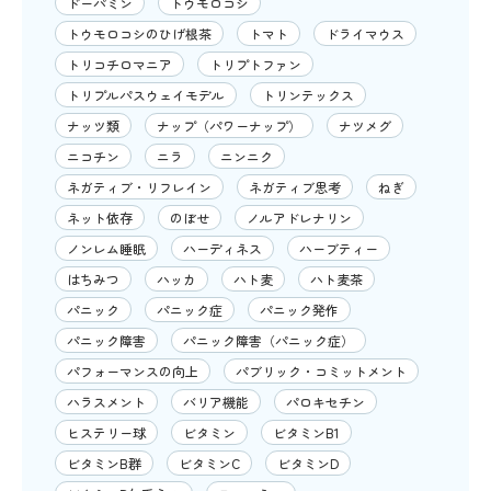
ドーパミン
トウモロコシ
トウモロコシのひげ根茶
トマト
ドライマウス
トリコチロマニア
トリプトファン
トリプルパスウェイモデル
トリンテックス
ナッツ類
ナップ（パワーナップ）
ナツメグ
ニコチン
ニラ
ニンニク
ネガティブ・リフレイン
ネガティブ思考
ねぎ
ネット依存
のぼせ
ノルアドレナリン
ノンレム睡眠
ハーディネス
ハーブティー
はちみつ
ハッカ
ハト麦
ハト麦茶
パニック
パニック症
パニック発作
パニック障害
パニック障害（パニック症）
パフォーマンスの向上
パブリック・コミットメント
ハラスメント
バリア機能
パロキセチン
ヒステリー球
ビタミン
ビタミンB1
ビタミンB群
ビタミンC
ビタミンD