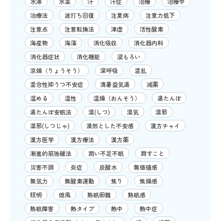
水滞
水菜
汗
汗症
治療
治療中
治療法
波打ち回復
注夏病
注意力低下
注意点
注意転換法
津虚
活性酸素
海産物
海藻
消化吸収
消化器内科
消化器症状
消化機能
涙もろい
涼燥（りょうそう）
深呼吸
混乱
混合性抑うつ不安症
清暑益気湯
減薬
温める
温性
温燥（おんそう）
湯たんぽ
湯たんぽ安眠法
湿(しつ)
湿気
湿邪
湿邪(しつじゃ)
漠然とした不安感
漢方チャイ
漢方医学
漢方療法
漢方薬
漸進的筋弛緩法
潤い不足不眠
潤すこと
災害不調
炎症
炭酸水
無価値感
無気力
無酸素運動
焦り
焦燥感
照明
熄風
熟眠困難
熟眠感
熟眠障害
熱タイプ
熱中
熱中症