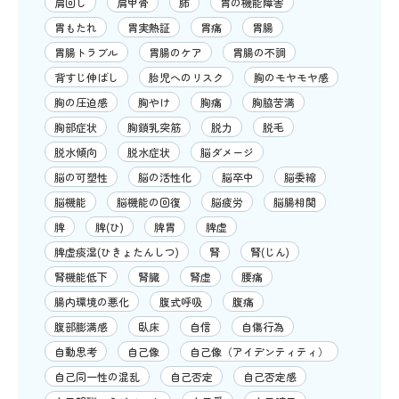
肩回し
肩甲骨
肺
胃の機能障害
胃もたれ
胃実熱証
胃痛
胃腸
胃腸トラブル
胃腸のケア
胃腸の不調
背すじ伸ばし
胎児へのリスク
胸のモヤモヤ感
胸の圧迫感
胸やけ
胸痛
胸脇苦満
胸部症状
胸鎖乳突筋
脱力
脱毛
脱水傾向
脱水症状
脳ダメージ
脳の可塑性
脳の活性化
脳卒中
脳委縮
脳機能
脳機能の回復
脳疲労
脳腸相関
脾
脾(ひ)
脾胃
脾虚
脾虚痰湿(ひきょたんしつ)
腎
腎(じん)
腎機能低下
腎臓
腎虚
腰痛
腸内環境の悪化
腹式呼吸
腹痛
腹部膨満感
臥床
自信
自傷行為
自動思考
自己像
自己像（アイデンティティ）
自己同一性の混乱
自己否定
自己否定感