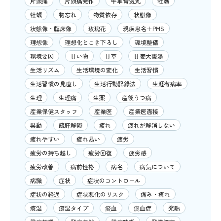
片頭痛
片頭痛発作
牛車腎気丸
牡蛎
牡蠣
物忘れ
物質依存
状態像
状態像・臨床像
玫瑰花
現疾患名＋PMS
理想像
理想化とこき下ろし
環境整備
環境要因
甘い物
甘草
甘麦大棗湯
生活リズム
生活環境の変化
生活習慣
生活習慣の見直し
生活行動記録法
生涯有病率
生理
生理痛
生薬
産後うつ病
産業保健スタッフ
産業医
産業医面接
異動
疏肝解鬱
疲れ
疲れが解消しない
疲れやすい
疲れ易い
疲労
疲労の持ち越し
疲労回復
疲労感
疲労改善
病前性格
病名
病気について
病識
症状
症状のコントロール
症状の経過
症状悪化のリスク
痛み・痺れ
痰湿
痰湿タイプ
瘀血
瘀血症
発熱