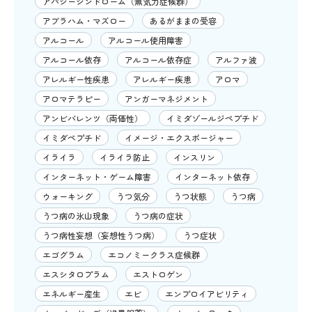
アパシーシンドローム（無気力症候群）
アブラハム・マズロー
あるがままの受容
アルコール
アルコール使用障害
アルコール依存
アルコール依存症
アルファ波
アレルギー性疾患
アレルギー疾患
アロマ
アロマテラピー
アンガーマネジメント
アンビバレンツ（両価性）
イミダゾールジペプチド
イミダペプチド
イメージ・エクスポージャー
イライラ
イライラ防止
インスリン
インターネット・ゲーム障害
インターネット依存
ウォーキング
うつ気分
うつ状態
うつ病
うつ病の氷山現象
うつ病の症状
うつ病性妄想（妄想性うつ病）
うつ症状
エゴグラム
エコノミークラス症候群
エスシタロプラム
エストロゲン
エネルギー産生
エビ
エンプロイアビリティ