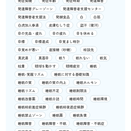
発症契機
発症年齢
発症時期
発達障害
発達障害グレーゾーン
発達障害者支援センター
発達障害者支援法
発酵食品
白
白筋
白虎加人参湯
皮膚むしり症
盗汗（寝汗)
目の充血・疲れ
目の疲れ
目を休める
目標
目標達成
目覚まし時計
目覚めが悪い
直接糖（砂糖）
相談先
真武湯
真面目
眠り
眠れない
眠気
眩暈
眼球を動かす
眼精疲労
睡眠
睡眠-覚醒リズム
睡眠に対する基礎知識
睡眠の質
睡眠の質の向上
睡眠ホルモン
睡眠リズム
睡眠不足
睡眠制限法
睡眠改善薬
睡眠日誌
睡眠時間
睡眠環境
睡眠相前進症候群
睡眠相後退症候群
睡眠禁止ゾーン
睡眠薬
睡眠負債
睡眠障害
睡眠障害・不眠
睡眠障害・不眠症