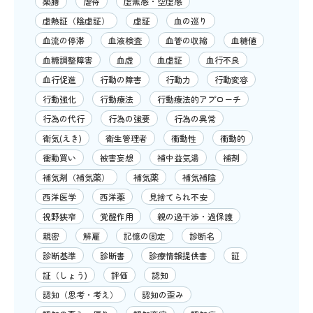
薬膳
虐待
虚無感・空虚感
虚熱証（陰虚証）
虚証
血の巡り
血流の停滞
血液検査
血管の収縮
血糖値
血糖調整障害
血虚
血虚証
血行不良
血行促進
行動の障害
行動力
行動変容
行動強化
行動療法
行動療法的アプローチ
行為の代行
行為の強要
行為の異常
衛気(えき)
衛生管理者
衝動性
衝動的
衝動買い
被害妄想
補中益気湯
補剤
補気剤（補気薬）
補気薬
補気補陰
西洋医学
西洋薬
見捨てられ不安
視野狭窄
覚醒作用
親の過干渉・過保護
親密
解雇
記憶の固定
診断名
診断基準
診断書
診療情報提供書
証
証（しょう)
評価
認知
認知（思考・考え）
認知の歪み