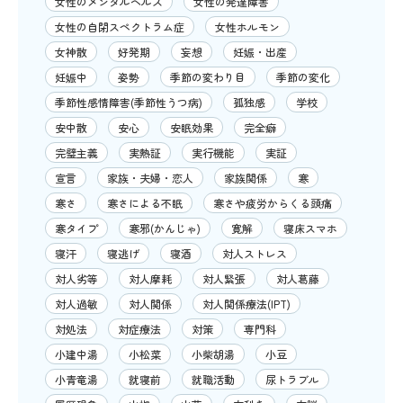
女性のメンタルヘルス
女性の発達障害
女性の自閉スペクトラム症
女性ホルモン
女神散
好発期
妄想
妊娠・出産
妊娠中
姿勢
季節の変わり目
季節の変化
季節性感情障害(季節性うつ病)
孤独感
学校
安中散
安心
安眠効果
完全癖
完璧主義
実熱証
実行機能
実証
宣言
家族・夫婦・恋人
家族関係
寒
寒さ
寒さによる不眠
寒さや疲労からくる頭痛
寒タイプ
寒邪(かんじゃ)
寛解
寝床スマホ
寝汗
寝逃げ
寝酒
対人ストレス
対人劣等
対人摩耗
対人緊張
対人葛藤
対人過敏
対人関係
対人関係療法(IPT)
対処法
対症療法
対策
専門科
小建中湯
小松菜
小柴胡湯
小豆
小青竜湯
就寝前
就職活動
尿トラブル