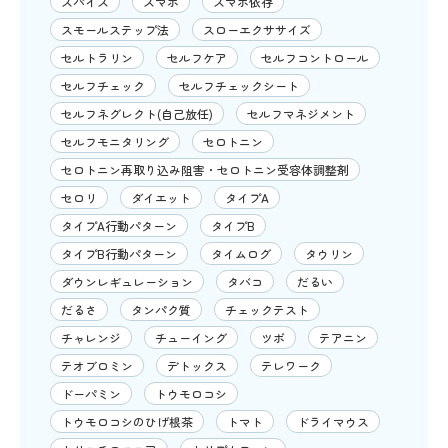
スパイス
スマホ
スマホ依存
スモールステップ法
スローエクササイズ
セルトラリン
セルフケア
セルフコントロール
セルフチェック
セルフチェックシート
セルフネグレクト(自己放任)
セルフマネジメント
セルフモニタリング
セロトニン
セロトニン再取り込み阻害・セロトニン受容体調整剤
セロリ
ダイエット
タイプA
タイプA行動パターン
タイプB
タイプB行動パターン
タイムログ
タウリン
ダウンレギュレーション
タバコ
だるい
だるさ
タンパク質
チェックテスト
チャレンジ
チューイング
ツボ
テアニン
テオブロミン
デトックス
テレワーク
ドーパミン
トウモロコシ
トウモロコシのひげ根茶
トマト
ドライマウス