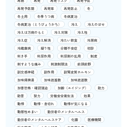
再燃
再発
再発リスク
再発予防
再発予防期
再発率
再発防止
冬
冬土用
冬季うつ病
冬病夏治
冬病夏治（とうびょうかち）
冷え
冷えのぼせ
冷えは万病のもと
冷え対策
冷え性
冷え症
冷え解消
冷たい飲食
冷房病
冷蔵庫病
凝り性
分離不安症
初診
利き手
利尿作用
利尿剤の乱用
制度
刺すような痛み
刺激制限法
前頭前野
副交感神経
副作用
副腎皮質ホルモン
加味帰脾湯
加味逍遙散
加味逍遥散
加害恐怖・確認強迫
加齢（エイジング）
助力
助言
努力
労働安全衛生法
効果
動悸
動悸・息切れ
動悸が気になる
動揺性めまい
勤労者のメンタルヘルス
勤労者のメンタルヘルスケア
化膿
医療機関