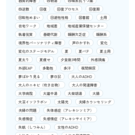
器質的障害
四物湯
四環系抗うつ薬
四逆散
回復
回復プロセス
回復期
回転性めまい
回避性性格
図書館
土用
在宅ワーク
地域差
地域産業保健センター
執着気質
基礎代謝
報酬欠乏症
報酬系
境界性パーソナリティ障害
声のかすれ
変化
変化のステージモデル
夏
夏バテ
夏土用
夏太り
夏痩せ
夕食後3時間
外感頭痛
外部EAP
多動性
多汗
夜間頻尿
夢ばかり見る
夢日記
大人のADHD
大人のニキビ（吹き出物）
大人の発達障害
大学病院
大建中湯
大柴胡湯
大腸
大豆イソフラボン
太陽光
夫婦カウンセリング
夫婦の問題
失体感症（アレキシソミア）
失感情症
失感情症（アレキシサイミア）
失眠（しつみん）
女性のADHD