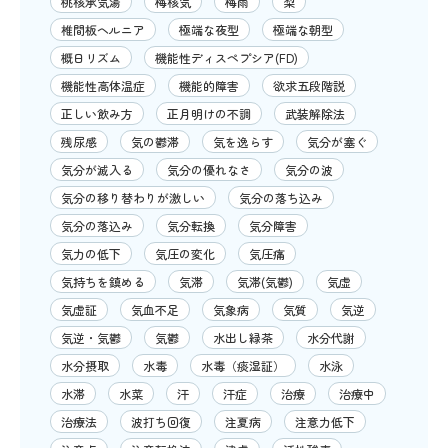
桃核承気湯
梅核気
梅雨
梨
椎間板ヘルニア
極端な夜型
極端な朝型
概日リズム
機能性ディスペプシア(FD)
機能性高体温症
機能的障害
欲求五段階説
正しい飲み方
正月明けの不調
武装解除法
残尿感
気の鬱滞
気を逸らす
気分が塞ぐ
気分が滅入る
気分の優れなさ
気分の波
気分の移り替わりが激しい
気分の落ち込み
気分の落込み
気分転換
気分障害
気力の低下
気圧の変化
気圧痛
気持ちを鎮める
気滞
気滞(気鬱)
気虚
気虚証
気血不足
気象病
気質
気逆
気逆・気鬱
気鬱
水出し緑茶
水分代謝
水分摂取
水毒
水毒（痰湿証）
水泳
水滞
水菜
汗
汗症
治療
治療中
治療法
波打ち回復
注夏病
注意力低下