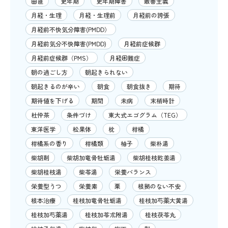
曲直
更年期
更年期障害
最善主義
月経・生理
月経・生理前
月経前の誇張
月経前不快気分障害(PMDD）
月経前気分不快障害(PMDD)
月経前症候群
月経前症候群（PMS）
月経困難症
朝の過ごし方
朝起きられない
朝起きるのが辛い
朝食
朝食抜き
期待
期待値を下げる
期間
未病
末梢時計
杜仲茶
条件づけ
東大式エゴグラム（TEG）
東洋医学
松果体
枕
柑橘
柑橘系の香り
柑橘類
柚子
柴朴湯
柴胡剤
柴胡加竜骨牡蛎湯
柴胡桂枝乾姜湯
柴胡桂枝湯
柴苓湯
栄養バランス
栄養型うつ
栄養素
栗
根拠のない不安
根本治療
桂枝加竜骨牡蛎湯
桂枝加芍薬大黄湯
桂枝加芍薬湯
桂枝加苓朮附湯
桂枝茯苓丸