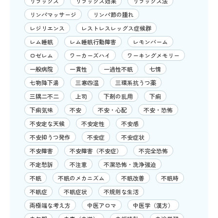
リラックス
リラックス効果
リラックス法
リンパマッサージ
リンパ節の腫れ
レジリエンス
レストレスレッグス症候群
レム睡眠
レム睡眠行動障害
レモンバーム
ロゼレム
ワーカーズハイ
ワーキングメモリー
一般病院
一貫性
一過性不眠
七情
七物降下湯
三寒四温
三環系抗うつ薬
三隅二不二
上司
下剤の乱用
下痢
下痢気味
不安
不安・心配
不安・恐怖
不安定な天候
不安定性
不安感
不安抑うつ発作
不安症
不安症状
不安障害
不安障害（不安症）
不完全恐怖
不定愁訴
不注意
不潔恐怖・洗浄強迫
不眠
不眠のメカニズム
不眠改善
不眠時
不眠症
不眠症状
不規則な生活
両極端な考え方
中医アロマ
中医学（漢方）