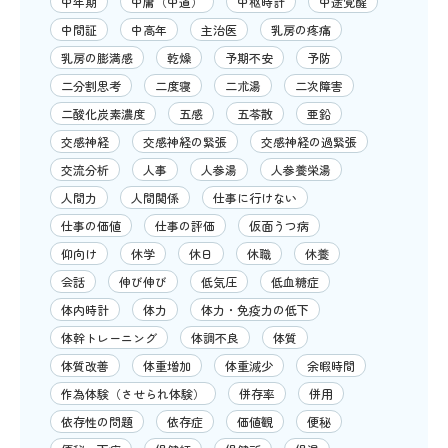
中年期
中庸（中道）
中枢時計
中途覚醒
中間証
中高年
主治医
乳房の疼痛
乳房の膨満感
乾燥
予期不安
予防
二分割思考
二度寝
二朮湯
二次障害
二酸化炭素濃度
五感
五苓散
亜鉛
交感神経
交感神経の緊張
交感神経の過緊張
交流分析
人事
人参湯
人参養栄湯
人間力
人間関係
仕事に行けない
仕事の価値
仕事の評価
仮面うつ病
仰向け
休学
休日
休職
休養
会話
伸び伸び
低気圧
低血糖症
体内時計
体力
体力・免疫力の低下
体幹トレーニング
体調不良
体質
体質改善
体重増加
体重減少
余暇時間
作為体験（させられ体験）
併存率
併用
依存性の問題
依存症
価値観
便秘