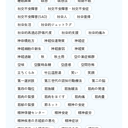
睡眠麻痺
瞑想
瞑想法
短期不眠
社交不安障害
社交不安障害・社交不安症
社交不安障害(SAD)
社会人
社会復帰
社会生活
社会的ジェットラグ
社会的再適応評価尺度
社会的支援
社会的痛み
神田橋処方
神経伝達物質
神経症
神経細胞の新生
神経衰弱
神経質
神経過敏
秋
秋土用
空の巣症候群
空咳
空腹時血糖
空虚感
空間恐怖
立ちくらみ
竹筎温胆湯
笑い
笑顔
第一選択肢
第三世代の認知行動療法
第二の脳
第四の職位
筋弛緩
筋弛緩法
筋肉の発達
筋肉の緊張
筋肉をほぐす
筋肉痛
筋肉量
筋郁の緊張
節ネット
精神の安定
精神保健センター
精神安定
精神疲労
精神疾患の月経前の悪化
精神症状