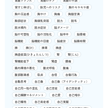
胃腸トラブル
胃腸のケア
胃腸の不調
背すじ伸ばし
胎児へのリスク
胸のモヤモヤ感
胸の圧迫感
胸やけ
胸痛
胸脇苦満
胸部症状
胸鎖乳突筋
脱力
脱毛
脱水傾向
脱水症状
脳ダメージ
脳の可塑性
脳の活性化
脳卒中
脳委縮
脳機能
脳機能の回復
脳疲労
脳腸相関
脾
脾(ひ)
脾胃
脾虚
脾虚痰湿(ひきょたんしつ)
腎
腎(じん)
腎機能低下
腎臓
腎虚
腰痛
腸内環境の悪化
腹式呼吸
腹痛
腹部膨満感
臥床
自信
自傷行為
自動思考
自己像
自己像（アイデンティティ）
自己同一性の混乱
自己否定
自己否定感
自己報酬マネジメント
自己愛
自己暗示
自己犠牲
自己肯定感
自己覚醒