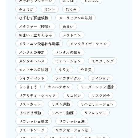
みぞおちマッサージ
みつば
ミネラル
みょうが
ミント
むくみ
むずむず脚症候群
メーラビアンの法則
メタファー（暗喩）
めまい
めまい・立ちくらみ
メラトニン
メラトニン受容体作動薬
メンタライゼーション
メンタルの安定
メンタルの悩み
メンタルヘルス
モチベーション
モニタリング
モノトナスの法則
やり方
やる気
ライフイベント
ライフサイクル
ラインケア
らっきょう
ラメルテオン
リーダーシップ理論
リアリティ・ショック
リコピン
リスク因子
リストカット
リズム運動
リハビリテーション
リハビリ出勤
リハビリ勤務
リフレッシュ
リフレッシュ効果
リフレッシュ法
リモートワーク
リラクゼーション法