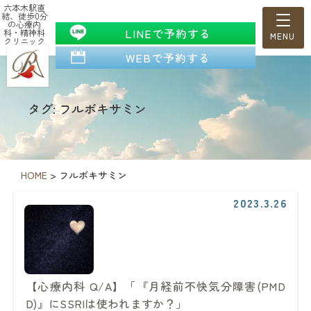
六本木駅直
結、徒歩0分
の心療内
LINEで予約する
科・精神科
クリニック
WEBで予約する
タグ: フルボキサミン
HOME
>
フルボキサミン
2023.3.26
【心療内科 Q/A】「『月経前不快気分障害(PMD
D)』にSSRIは使われますか？」