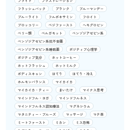
プライド
フラストレーション
フラッシュバック
プランク
ブルーマンデー
ブルーライト
フルボキサミン
フロイト
ブロッコリー
ベジファースト
ヘモグロビン
ベリー類
ベルガモット
ベンゾジアゼピン系
ベンゾジアゼピン系抗不安薬
ベンゾジアゼピン系睡眠薬
ポジティブ心理学
ポジティブ気分
ホットコーヒー
ホットフラッシュ
ホットミルク
ボディスキャン
ほてり
ほてり・冷え
ホルモンバランス
マイカイカ
マイカイカ・ティー
まいたけ
マイナス思考
マインドフル・ヨガ
マインドフルネス
マインドフルネス認知療法
マグネシウム
マタニティー・ブルーズ
マッサージ
マテ茶
ミートファースト
ミカン
ミス恐怖