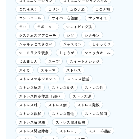
コミュニケーション
コミュニケーションスキル
こむら返り
コリン
コロナ渦
コロナ禍
コントロール
サイバー心気症
サツマイモ
サバ
サポーター
シェイピング法
システムズアプローチ
シソ
シナモン
シャキッとできない
ジャスミン
しゃっくり
シュミラクラ現象
しょうが
ショウガオール
じんましん
スープ
スイートオレンジ
スイカ
スキーマ
ストレス
ストレスマネジメント
ストレス低減
ストレス反応
ストレス対処
ストレス性
ストレス性高体温（SIH）
ストレス源
ストレス球
ストレス病
ストレス発散
ストレス緩和
ストレス耐性
ストレス解消
ストレス解消法
ストレス関連疾患
ストレス関連障害
ストレッチ
スヌーズ機能