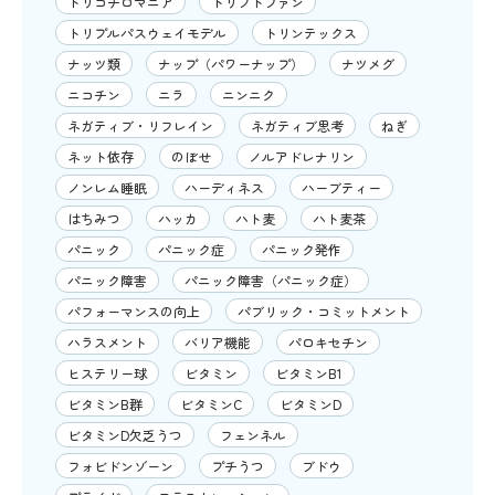
トリコチロマニア
トリプトファン
トリプルパスウェイモデル
トリンテックス
ナッツ類
ナップ（パワーナップ）
ナツメグ
ニコチン
ニラ
ニンニク
ネガティブ・リフレイン
ネガティブ思考
ねぎ
ネット依存
のぼせ
ノルアドレナリン
ノンレム睡眠
ハーディネス
ハーブティー
はちみつ
ハッカ
ハト麦
ハト麦茶
パニック
パニック症
パニック発作
パニック障害
パニック障害（パニック症）
パフォーマンスの向上
パブリック・コミットメント
ハラスメント
バリア機能
パロキセチン
ヒステリー球
ビタミン
ビタミンB1
ビタミンB群
ビタミンC
ビタミンD
ビタミンD欠乏うつ
フェンネル
フォビドンゾーン
プチうつ
ブドウ