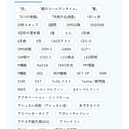
「恐」
「腸のゴールデンタイム」
「驚」
『6つの体操』
『天然の白虎湯』
1日1ヶ所
20秒スキップ
2週間
30代以降
30分以内
3回目の更年期
3首
５人
5月病
6月病
9月
CAGEテスト
CES-D
DMN状態
DSM-5
GABA
GLP-1
GW明け
ICSD-3
LCU得点
LED照明
M機能
NaSSA
OHIO方式
PM理論
P機能
QOL
REM睡眠
SET-UP
SNRI
SSRI
SST
To Do リスト
Twitter/質問箱
WAIS
β-エンドルフィン
βエンドルフィン
アクチベーション・シンドローム
アシュネル反射（アシュネル法）
あずきカイロ
アスペルガータイプ
アダルトチルドレン
アテネ不眠尺度(AIS)
アドレナリン