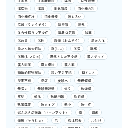
注意点
注意転換法
津虚
活性酸素
海産物
海藻
消化吸収
消化器内科
消化器症状
消化機能
涙もろい
涼燥（りょうそう）
深呼吸
混乱
混合性抑うつ不安症
清暑益気湯
減薬
温める
温性
温燥（おんそう）
湯たんぽ
湯たんぽ安眠法
湿(しつ)
湿気
湿邪
湿邪(しつじゃ)
漠然とした不安感
漢方チャイ
漢方医学
漢方療法
漢方薬
漸進的筋弛緩法
潤い不足不眠
潤すこと
災害不調
炎症
炭酸水
無価値感
無気力
無酸素運動
焦り
焦燥感
照明
熄風
熟眠困難
熟眠感
熟眠障害
熱タイプ
熱中
熱中症
燃え尽き症候群（バーンアウト）
燥
燥邪
燥邪（そうじゃ）
爪
爪は筋余
片付け