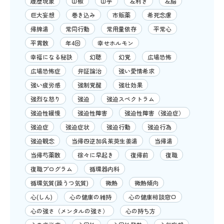
履歴現象
山椒
山芋
左利き
左脳
巨大妄想
巻き込み
市販薬
希死念慮
帰脾湯
常同行動
常用量依存
平常心
平胃散
年4回
幸せホルモン
幸福になる秘訣
幻聴
幻覚
広場恐怖
広場恐怖症
弁証論治
強い愛情希求
強い疲労感
強制覚醒
強壮効果
強烈な怒り
強迫
強迫スペクトラム
強迫性緩慢
強迫性障害
強迫性障害（強迫症）
強迫症
強迫症状
強迫行動
強迫行為
強迫観念
当帰四逆加呉茱萸生姜湯
当帰湯
当帰芍薬散
徐々に早起き
復帰前
復職
復職プログラム
循環器内科
循環気質(躁うつ気質)
微熱
微熱傾向
心(しん)
心の健康の維持
心の健康相談窓口
心の強さ（メンタルの強さ）
心の持ち方