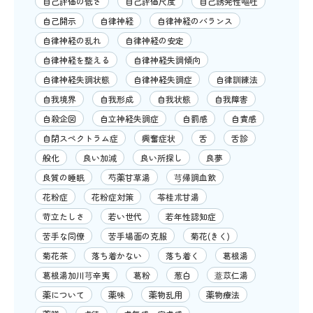
自己評価の低さ
自己評価尺度
自己誘発性嘔吐
自己開示
自律神経
自律神経のバランス
自律神経の乱れ
自律神経の安定
自律神経を整える
自律神経失調傾向
自律神経失調状態
自律神経失調症
自律訓練法
自我境界
自我形成
自我状態
自我障害
自殺企図
自立神経失調症
自罰感
自責感
自閉スペクトラム症
興奮症状
舌
舌診
般化
良い加減
良い所探し
良夢
良質の睡眠
芍薬甘草湯
芎帰調血飲
花粉症
花粉症対策
苓桂朮甘湯
苛立たしさ
若い世代
若年性認知症
苦手な同僚
苦手場面の克服
菊花(きく)
菊花茶
落ち着かない
落ち着く
葛根湯
葛根湯加川芎辛夷
葛粉
葱白
薏苡仁湯
薬について
薬味
薬物乱用
薬物療法