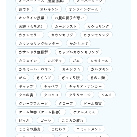
オーバードーズ（過量服薬）
オーバーワーク
おでき
オレキシン
オンラインゲーム
オンライン授業
お腹の調子が悪い
お餅（もち米）
カーボラスト
カウセリング
カウンセラー
カウンセリグ
カウンセリング
カウンセリングセンター
かかと上げ
カサンドラ症候群
カップルカウンセリング
カフェイン
カボチャ
ガム
カモミール
カモミール・ロマン
カルシウム
カルダモン
がん
きくらげ
ぎっくり腰
きのこ類
ギャップ
キャベツ
キャリア・アンカー
クコの実
クヨクヨ
クラリセージ
クルミ
グレープフルーツ
クローブ
ゲーム障害
ゲーム障害（ゲーム依存）
ケアレスミス
げっぷ
ゴーヤ
こころの疲れ
こころの肺炎
こだわり
コミットメント