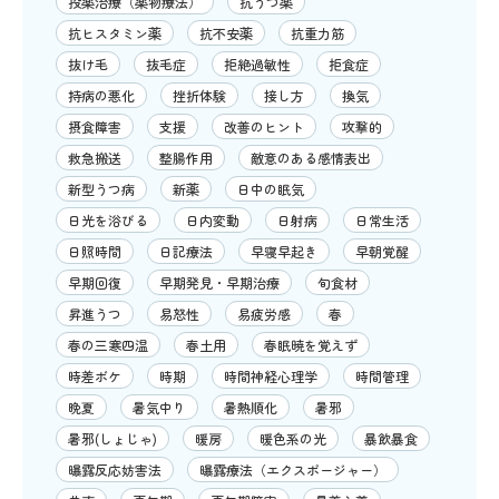
投薬治療（薬物療法）
抗うつ薬
抗ヒスタミン薬
抗不安薬
抗重力筋
抜け毛
抜毛症
拒絶過敏性
拒食症
持病の悪化
挫折体験
接し方
換気
摂食障害
支援
改善のヒント
攻撃的
救急搬送
整腸作用
敵意のある感情表出
新型うつ病
新薬
日中の眠気
日光を浴びる
日内変動
日射病
日常生活
日照時間
日記療法
早寝早起き
早朝覚醒
早期回復
早期発見・早期治療
旬食材
昇進うつ
易怒性
易疲労感
春
春の三寒四温
春土用
春眠暁を覚えず
時差ボケ
時期
時間神経心理学
時間管理
晩夏
暑気中り
暑熱順化
暑邪
暑邪(しょじゃ)
暖房
暖色系の光
暴飲暴食
曝露反応妨害法
曝露療法（エクスポージャー）