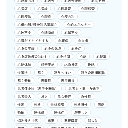
心の疲労度
心因性
心因性発熱
心気妄想
心気症
心気虚
心理教育
心理検査
心理療法
心理面
心療内科
心療内科/精神科名著紹介
心的エネルギー
心神不安
心脾両虚
心腎不交
心臓がドキドキする
心臓病
心血虚
心身の不調
心身の休息
心身症
心身症治療の3本柱
心身相関
心配
心配事
心配休憩
忌避妄想
応急措置
快眠
快眠法
怒り
怒りっぽい
怒りの制御困難
怒り発作
思春期
思考伝播
思考停止法（思考中断法）
思考力・集中力低下
思考吸入
怠さ
急な発汗
急性期
性差
性格
性格検査
性格特性
恋愛
恐怖
恐怖感
恐怖症
息苦しさ
悩み多き世代
悪夢
悪夢障害
悲しみ