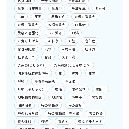
医食同源
十全大補湯
半夏厚朴湯
半夏白朮天麻湯
半身浴
単純作業
即効性
厄年
原因
原因不明
双極Ⅱ型障害
双極Ⅰ型障害
双極性障害
収集癖
受容と直面化
口の渇き
口渇
口角を上げる
右利き
右脳
合併症
合理的配慮
同僚
同病異治
吐き気
吐き気止め
否認
吹き出物
呉茱萸(ごしゅゆ)
呉茱萸湯(ごしゅゆとう)
周期性四肢運動障害
味
味方
味覚
呼吸
呼吸器系疾患
呼吸法
咀嚼（そしゃく）
咬筋
咳の発作
咳払い
咽喉頭異物感症
咽頭痛
唐辛子
問診票
問題同僚
喉の異物感
喉の痛み
喉の詰まり感
喉の違和感・異物感
喪の作業
喪失体験
喫煙
嗜好品
噛んで吐き出す