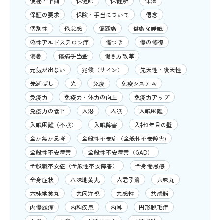
便秘・下痢
保健師
保健所
保湿
保証の要求
保険・手当について
信念
個別性
倦怠感
偏頭痛
健康な睡眠
偽性アルドステロン症
傷つき
傷の修復
傷暑
傷病手当金
働き方改革
元気が出ない
兆候（サイン）
先天性・後天性
先延ばし
光
免疫
免疫システム
免疫力
免疫力・体力の向上
免疫力アップ
免疫力の低下
入浴
入眠
入眠困難
入眠困難（不眠）
入眠障害
入社3年目の壁
全か無か思考
全般性不安症（全般性不安障害)
全般性不安障害
全般性不安障害（GAD）
全般戦不安症（全般性不安障害）
全身倦怠感
全身症状
八味地黄丸
六君子湯
六味丸
六味地黄丸
共同注視
共感性
共感脳
内傷頭痛
内科疾患
内耳
円形脱毛症