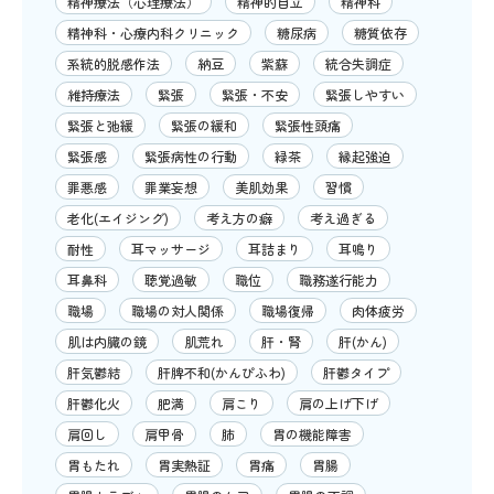
精神療法（心理療法）
精神的自立
精神科
精神科・心療内科クリニック
糖尿病
糖質依存
系統的脱感作法
納豆
紫蘇
統合失調症
維持療法
緊張
緊張・不安
緊張しやすい
緊張と弛緩
緊張の緩和
緊張性頭痛
緊張感
緊張病性の行動
緑茶
縁起強迫
罪悪感
罪業妄想
美肌効果
習慣
老化(エイジング)
考え方の癖
考え過ぎる
耐性
耳マッサージ
耳詰まり
耳鳴り
耳鼻科
聴覚過敏
職位
職務遂行能力
職場
職場の対人関係
職場復帰
肉体疲労
肌は内臓の鏡
肌荒れ
肝・腎
肝(かん)
肝気鬱結
肝脾不和(かんぴふわ)
肝鬱タイプ
肝鬱化火
肥満
肩こり
肩の上げ下げ
肩回し
肩甲骨
肺
胃の機能障害
胃もたれ
胃実熱証
胃痛
胃腸