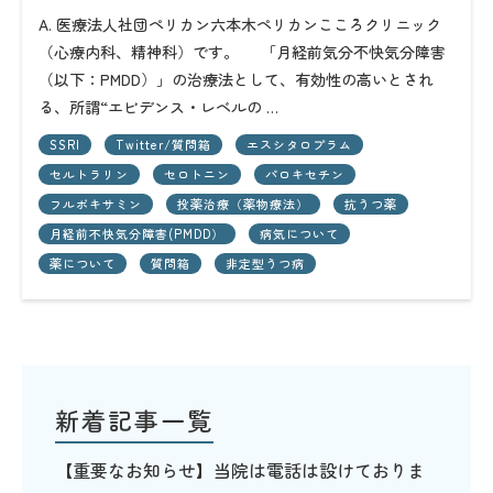
A. 医療法人社団ペリカン六本木ペリカンこころクリニック
（心療内科、精神科）です。 「月経前気分不快気分障害
（以下：PMDD）」の治療法として、有効性の高いとされ
る、所謂“エビデンス・レベルの …
SSRI
Twitter/質問箱
エスシタロプラム
セルトラリン
セロトニン
パロキセチン
フルボキサミン
投薬治療（薬物療法）
抗うつ薬
月経前不快気分障害(PMDD）
病気について
薬について
質問箱
非定型うつ病
新着記事一覧
【重要なお知らせ】当院は電話は設けておりま