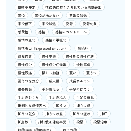
情緒不安定
情緒的に巻き込まれている感情表出
意欲
意欲が湧かない
意欲の減退
意欲低下
意欲減退
愛着
愛着対象
感受性
感情
感情のコントロール
感情の変化
感情の平板化
感情表出（Expressed Emotion）
感染症
感覚過敏
慢性不眠
慢性期の陰性症状
慢性疲労
慢性疲労症候群
慢性疼痛
慢性頭痛
慣らし勤務
憂い
憂うつ
憂うつな気分
成人期
成長ホルモン
成長機会
手が震える
手足のほてり
手足のむくみ
手足の冷え
手足の痺れ
批判的な感情表出
抑うつ
抑うつ感
抑うつ気分
抑うつ状態
抑うつ症状
抑圧
抑肝散
抑肝散加陳皮半夏
投薬
投薬治療
投薬治療（薬物療法）
抗うつ薬