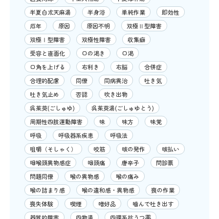
半夏白朮天麻湯
半身浴
単純作業
即効性
厄年
原因
原因不明
双極Ⅱ型障害
双極Ⅰ型障害
双極性障害
収集癖
受容と直面化
口の渇き
口渇
口角を上げる
右利き
右脳
合併症
合理的配慮
同僚
同病異治
吐き気
吐き気止め
否認
吹き出物
呉茱萸(ごしゅゆ)
呉茱萸湯(ごしゅゆとう)
周期性四肢運動障害
味
味方
味覚
呼吸
呼吸器系疾患
呼吸法
咀嚼（そしゃく）
咬筋
咳の発作
咳払い
咽喉頭異物感症
咽頭痛
唐辛子
問診票
問題同僚
喉の異物感
喉の痛み
喉の詰まり感
喉の違和感・異物感
喪の作業
喪失体験
喫煙
嗜好品
噛んで吐き出す
器質的障害
四物湯
四環系抗うつ薬