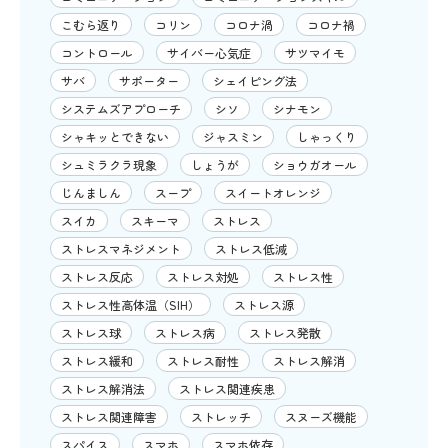
こむら返り
コリン
コロナ渦
コロナ禍
コントロール
サイバー心気症
サツマイモ
サバ
サポーター
シェイピング法
システムズアプローチ
シソ
シナモン
シャキッとできない
ジャスミン
しゃっくり
シュミラクラ現象
しょうが
ショウガオール
じんましん
スープ
スイートオレンジ
スイカ
スキーマ
ストレス
ストレスマネジメント
ストレス低減
ストレス反応
ストレス対処
ストレス性
ストレス性高体温（SIH）
ストレス源
ストレス球
ストレス病
ストレス発散
ストレス緩和
ストレス耐性
ストレス解消
ストレス解消法
ストレス関連疾患
ストレス関連障害
ストレッチ
スヌーズ機能
スパイス
スマホ
スマホ依存