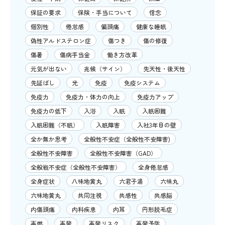
保証の要求
保険・手当について
信念
個別性
倦怠感
偏頭痛
健康な睡眠
偽性アルドステロン症
傷つき
傷の修復
傷暑
傷病手当金
働き方改革
元気が出ない
兆候（サイン）
先天性・後天性
先延ばし
光
免疫
免疫システム
免疫力
免疫力・体力の向上
免疫力アップ
免疫力の低下
入浴
入眠
入眠困難
入眠困難（不眠）
入眠障害
入社3年目の壁
全か無か思考
全般性不安症（全般性不安障害)
全般性不安障害
全般性不安障害（GAD）
全般戦不安症（全般性不安障害）
全身倦怠感
全身症状
八味地黄丸
六君子湯
六味丸
六味地黄丸
共同注視
共感性
共感脳
内傷頭痛
内科疾患
内耳
円形脱毛症
再燃
再発
再発リスク
再発予防