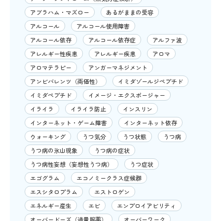
アブラハム・マズロー
あるがままの受容
アルコール
アルコール使用障害
アルコール依存
アルコール依存症
アルファ波
アレルギー性疾患
アレルギー疾患
アロマ
アロマテラピー
アンガーマネジメント
アンビバレンツ（両価性）
イミダゾールジペプチド
イミダペプチド
イメージ・エクスポージャー
イライラ
イライラ防止
インスリン
インターネット・ゲーム障害
インターネット依存
ウォーキング
うつ気分
うつ状態
うつ病
うつ病の氷山現象
うつ病の症状
うつ病性妄想（妄想性うつ病）
うつ症状
エゴグラム
エコノミークラス症候群
エスシタロプラム
エストロゲン
エネルギー産生
エビ
エンプロイアビリティ
オーバードーズ（過量服薬）
オーバーワーク