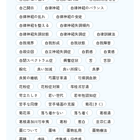
自己開示
自律神経
自律神経のバランス
自律神経の乱れ
自律神経の安定
自律神経を整える
自律神経失調傾向
自律神経失調状態
自律神経失調症
自律訓練法
自我境界
自我形成
自我状態
自我障害
自殺企図
自立神経失調症
自罰感
自責感
自閉スペクトラム症
興奮症状
舌
舌診
般化
良い加減
良い所探し
良夢
良質の睡眠
芍薬甘草湯
芎帰調血飲
花粉症
花粉症対策
苓桂朮甘湯
苛立たしさ
若い世代
若年性認知症
苦手な同僚
苦手場面の克服
菊花(きく)
菊花茶
落ち着かない
落ち着く
葛根湯
葛根湯加川芎辛夷
葛粉
葱白
薏苡仁湯
薬について
薬味
薬物乱用
薬物療法
薬膳
虐待
虚無感・空虚感