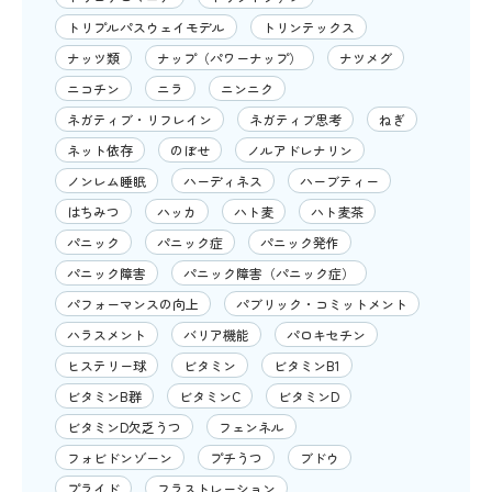
トリプルパスウェイモデル
トリンテックス
ナッツ類
ナップ（パワーナップ）
ナツメグ
ニコチン
ニラ
ニンニク
ネガティブ・リフレイン
ネガティブ思考
ねぎ
ネット依存
のぼせ
ノルアドレナリン
ノンレム睡眠
ハーディネス
ハーブティー
はちみつ
ハッカ
ハト麦
ハト麦茶
パニック
パニック症
パニック発作
パニック障害
パニック障害（パニック症）
パフォーマンスの向上
パブリック・コミットメント
ハラスメント
バリア機能
パロキセチン
ヒステリー球
ビタミン
ビタミンB1
ビタミンB群
ビタミンC
ビタミンD
ビタミンD欠乏うつ
フェンネル
フォビドンゾーン
プチうつ
ブドウ
プライド
フラストレーション