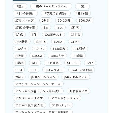
「恐」
「腸のゴールデンタイム」
「驚」
『6つの体操』
『天然の白虎湯』
1日1ヶ所
20秒スキップ
2週間
30代以降
30分以内
3回目の更年期
3首
５人
5月病
6月病
9月
CAGEテスト
CES-D
DMN状態
DSM-5
GABA
GLP-1
GW明け
ICSD-3
LCU得点
LED照明
M機能
NaSSA
OHIO方式
PM理論
P機能
QOL
REM睡眠
SET-UP
SNRI
SSRI
SST
To Do リスト
Twitter/質問箱
WAIS
β-エンドルフィン
βエンドルフィン
アクチベーション・シンドローム
アシュネル反射（アシュネル法）
あずきカイロ
アスペルガータイプ
アダルトチルドレン
アテネ不眠尺度(AIS)
アドレナリン
アパシーシンドローム（無気力症候群）