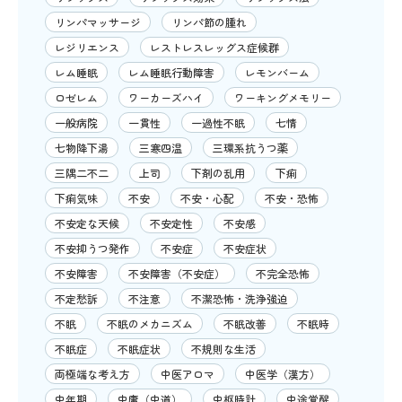
リンパマッサージ
リンパ節の腫れ
レジリエンス
レストレスレッグス症候群
レム睡眠
レム睡眠行動障害
レモンバーム
ロゼレム
ワーカーズハイ
ワーキングメモリー
一般病院
一貫性
一過性不眠
七情
七物降下湯
三寒四温
三環系抗うつ薬
三隅二不二
上司
下剤の乱用
下痢
下痢気味
不安
不安・心配
不安・恐怖
不安定な天候
不安定性
不安感
不安抑うつ発作
不安症
不安症状
不安障害
不安障害（不安症）
不完全恐怖
不定愁訴
不注意
不潔恐怖・洗浄強迫
不眠
不眠のメカニズム
不眠改善
不眠時
不眠症
不眠症状
不規則な生活
両極端な考え方
中医アロマ
中医学（漢方）
中年期
中庸（中道）
中枢時計
中途覚醒