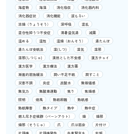
海産物
海藻
消化吸収
消化器内科
消化器症状
消化機能
涙もろい
涼燥（りょうそう）
深呼吸
混乱
混合性抑うつ不安症
清暑益気湯
減薬
温める
温性
温燥（おんそう）
湯たんぽ
湯たんぽ安眠法
湿(しつ)
湿気
湿邪
湿邪(しつじゃ)
漠然とした不安感
漢方チャイ
漢方医学
漢方療法
漢方薬
漸進的筋弛緩法
潤い不足不眠
潤すこと
災害不調
炎症
炭酸水
無価値感
無気力
無酸素運動
焦り
焦燥感
照明
熄風
熟眠困難
熟眠感
熟眠障害
熱タイプ
熱中
熱中症
燃え尽き症候群（バーンアウト）
燥
燥邪
燥邪（そうじゃ）
爪
爪は筋余
片付け
片頭痛
片頭痛発作
牛車腎気丸
牡蛎