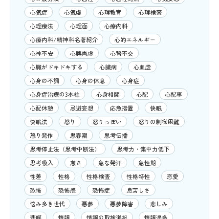
心気症
心気虚
心理教育
心理検査
心理療法
心理面
心療内科
心療内科/精神科名著紹介
心的エネルギー
心神不安
心脾両虚
心腎不交
心臓がドキドキする
心臓病
心血虚
心身の不調
心身の休息
心身症
心身症治療の3本柱
心身相関
心配
心配事
心配休憩
忌避妄想
応急措置
快眠
快眠法
怒り
怒りっぽい
怒りの制御困難
怒り発作
思春期
思考伝播
思考停止法（思考中断法）
思考力・集中力低下
思考吸入
怠さ
急な発汗
急性期
性差
性格
性格検査
性格特性
恋愛
恐怖
恐怖感
恐怖症
息苦しさ
悩み多き世代
悪夢
悪夢障害
悲しみ
悲嘆
情報
情報の取捨選択
情報過多