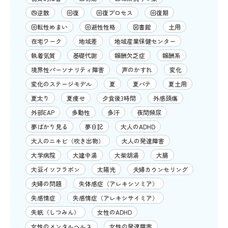
四逆散
回復
回復プロセス
回復期
回転性めまい
回避性性格
図書館
土用
在宅ワーク
地域差
地域産業保健センター
執着気質
基礎代謝
報酬欠乏症
報酬系
境界性パーソナリティ障害
声のかすれ
変化
変化のステージモデル
夏
夏バテ
夏土用
夏太り
夏痩せ
夕食後3時間
外感頭痛
外部EAP
多動性
多汗
夜間頻尿
夢ばかり見る
夢日記
大人のADHD
大人のニキビ（吹き出物）
大人の発達障害
大学病院
大建中湯
大柴胡湯
大腸
大豆イソフラボン
太陽光
夫婦カウンセリング
夫婦の問題
失体感症（アレキシソミア）
失感情症
失感情症（アレキシサイミア）
失眠（しつみん）
女性のADHD
女性のメンタルヘルス
女性の発達障害