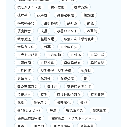
抗ヒスタミン薬
抗不安薬
抗重力筋
抜け毛
抜毛症
拒絶過敏性
拒食症
持病の悪化
挫折体験
接し方
換気
摂食障害
支援
改善のヒント
攻撃的
救急搬送
整腸作用
敵意のある感情表出
新型うつ病
新薬
日中の眠気
日光を浴びる
日内変動
日射病
日常生活
日照時間
日記療法
早寝早起き
早朝覚醒
早期回復
早期発見・早期治療
旬食材
昇進うつ
易怒性
易疲労感
春
春の三寒四温
春土用
春眠暁を覚えず
時差ボケ
時期
時間神経心理学
時間管理
晩夏
暑気中り
暑熱順化
暑邪
暑邪(しょじゃ)
暖房
暖色系の光
暴飲暴食
曝露反応妨害法
曝露療法（エクスポージャー）
曲直
更年期
更年期障害
最善主義