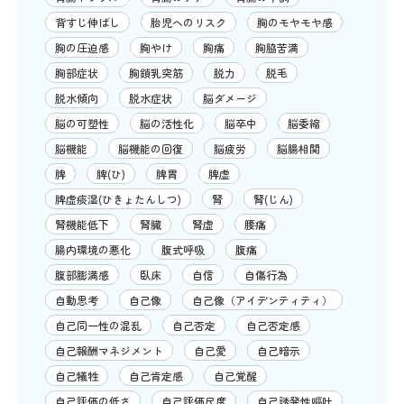
背すじ伸ばし
胎児へのリスク
胸のモヤモヤ感
胸の圧迫感
胸やけ
胸痛
胸脇苦満
胸部症状
胸鎖乳突筋
脱力
脱毛
脱水傾向
脱水症状
脳ダメージ
脳の可塑性
脳の活性化
脳卒中
脳委縮
脳機能
脳機能の回復
脳疲労
脳腸相関
脾
脾(ひ)
脾胃
脾虚
脾虚痰湿(ひきょたんしつ)
腎
腎(じん)
腎機能低下
腎臓
腎虚
腰痛
腸内環境の悪化
腹式呼吸
腹痛
腹部膨満感
臥床
自信
自傷行為
自動思考
自己像
自己像（アイデンティティ）
自己同一性の混乱
自己否定
自己否定感
自己報酬マネジメント
自己愛
自己暗示
自己犠牲
自己肯定感
自己覚醒
自己評価の低さ
自己評価尺度
自己誘発性嘔吐