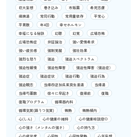
巨大妄想
巻き込み
市販薬
希死念慮
帰脾湯
常同行動
常用量依存
平常心
平胃散
年4回
幸せホルモン
幸福になる秘訣
幻聴
幻覚
広場恐怖
広場恐怖症
弁証論治
強い愛情希求
強い疲労感
強制覚醒
強壮効果
強烈な怒り
強迫
強迫スペクトラム
強迫性緩慢
強迫性障害
強迫性障害（強迫症）
強迫症
強迫症状
強迫行動
強迫行為
強迫観念
当帰四逆加呉茱萸生姜湯
当帰湯
当帰芍薬散
徐々に早起き
復帰前
復職
復職プログラム
循環器内科
循環気質(躁うつ気質)
微熱
微熱傾向
心(しん)
心の健康の維持
心の健康相談窓口
心の強さ（メンタルの強さ）
心の持ち方
心の疲労度
心因性
心因性発熱
心気妄想