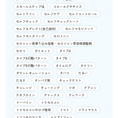
スモールステップ法
スローエクササイズ
セルトラリン
セルフケア
セルフコントロール
セルフチェック
セルフチェックシート
セルフネグレクト(自己放任)
セルフマネジメント
セルフモニタリング
セロトニン
セロトニン再取り込み阻害・セロトニン受容体調整剤
セロリ
ダイエット
タイプA
タイプA行動パターン
タイプB
タイプB行動パターン
タイムログ
タウリン
ダウンレギュレーション
タバコ
だるい
だるさ
タンパク質
チェックテスト
チャレンジ
チューイング
ツボ
テアニン
テオブロミン
デトックス
テレワーク
ドーパミン
トウモロコシ
トウモロコシのひげ根茶
トマト
ドライマウス
トリコチロマニア
トリプトファン