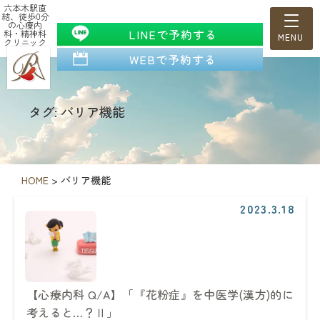
六本木駅直
結、徒歩0分
の心療内
LINEで予約する
科・精神科
クリニック
WEBで予約する
タグ: バリア機能
HOME
>
バリア機能
2023.3.18
【心療内科 Q/A】「『花粉症』を中医学(漢方)的に
考えると…？Ⅱ」