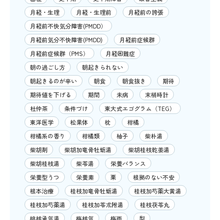
月経・生理
月経・生理前
月経前の誇張
月経前不快気分障害(PMDD）
月経前気分不快障害(PMDD)
月経前症候群
月経前症候群（PMS）
月経困難症
朝の過ごし方
朝起きられない
朝起きるのが辛い
朝食
朝食抜き
期待
期待値を下げる
期間
未病
末梢時計
杜仲茶
条件づけ
東大式エゴグラム（TEG）
東洋医学
松果体
枕
柑橘
柑橘系の香り
柑橘類
柚子
柴朴湯
柴胡剤
柴胡加竜骨牡蛎湯
柴胡桂枝乾姜湯
柴胡桂枝湯
柴苓湯
栄養バランス
栄養型うつ
栄養素
栗
根拠のない不安
根本治療
桂枝加竜骨牡蛎湯
桂枝加芍薬大黄湯
桂枝加芍薬湯
桂枝加苓朮附湯
桂枝茯苓丸
桃核承気湯
梅核気
梅雨
梨