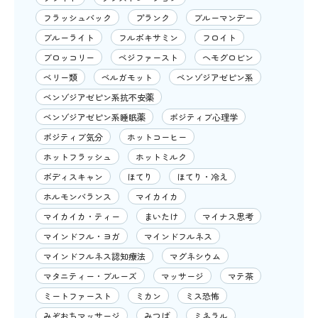
フラッシュバック
プランク
ブルーマンデー
ブルーライト
フルボキサミン
フロイト
ブロッコリー
ベジファースト
ヘモグロビン
ベリー類
ベルガモット
ベンゾジアゼピン系
ベンゾジアゼピン系抗不安薬
ベンゾジアゼピン系睡眠薬
ポジティブ心理学
ポジティブ気分
ホットコーヒー
ホットフラッシュ
ホットミルク
ボディスキャン
ほてり
ほてり・冷え
ホルモンバランス
マイカイカ
マイカイカ・ティー
まいたけ
マイナス思考
マインドフル・ヨガ
マインドフルネス
マインドフルネス認知療法
マグネシウム
マタニティー・ブルーズ
マッサージ
マテ茶
ミートファースト
ミカン
ミス恐怖
みぞおちマッサージ
みつば
ミネラル