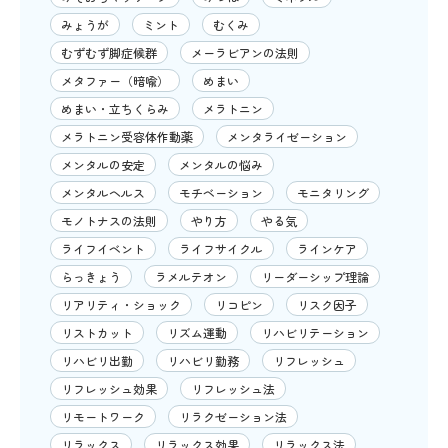
みょうが
ミント
むくみ
むずむず脚症候群
メーラビアンの法則
メタファー（暗喩）
めまい
めまい・立ちくらみ
メラトニン
メラトニン受容体作動薬
メンタライゼーション
メンタルの安定
メンタルの悩み
メンタルヘルス
モチベーション
モニタリング
モノトナスの法則
やり方
やる気
ライフイベント
ライフサイクル
ラインケア
らっきょう
ラメルテオン
リーダーシップ理論
リアリティ・ショック
リコピン
リスク因子
リストカット
リズム運動
リハビリテーション
リハビリ出勤
リハビリ勤務
リフレッシュ
リフレッシュ効果
リフレッシュ法
リモートワーク
リラクゼーション法
リラックス
リラックス効果
リラックス法