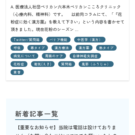
A. 医療法人社団ペリカン六本木ペリカンこころクリニック
（心療内科、精神科）です。 以前同コラムにて、「『花
粉症に効く漢方薬』を教えて下さい」という内容を書かせて
頂きました。現在花粉のシーズン …
Twitter/質問箱
バリア機能
中医学（漢方）
呼吸
寒タイプ
漢方療法
漢方薬
熱タイプ
病気について
胃腸のケア
自律神経失調症
花粉症
衛気(えき)
質問箱
風邪（ふうじゃ）
黄耆
新着記事一覧
【重要なお知らせ】当院は電話は設けておりま