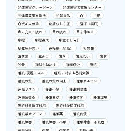
発達障害グレーゾーン
発達障害者支援センター
発達障害者支援法
発酵食品
白
白筋
白虎加人参湯
皮膚むしり症
盗汗（寝汗)
目の充血・疲れ
目の疲れ
目を休める
目標
目標達成
目覚まし時計
目覚めが悪い
直接糖（砂糖）
相談先
真武湯
真面目
眠り
眠れない
眠気
眩暈
眼球を動かす
眼精疲労
睡眠
睡眠-覚醒リズム
睡眠に対する基礎知識
睡眠の質
睡眠の質の向上
睡眠ホルモン
睡眠リズム
睡眠不足
睡眠制限法
睡眠改善薬
睡眠日誌
睡眠時間
睡眠環境
睡眠相前進症候群
睡眠相後退症候群
睡眠禁止ゾーン
睡眠薬
睡眠負債
睡眠障害
睡眠障害・不眠
睡眠障害・不眠症
睡眠麻痺
瞑想
瞑想法
短期不眠