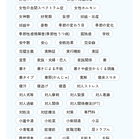
女性の自閉スペクトラム症
女性ホルモン
女神散
好発期
妄想
妊娠・出産
妊娠中
姿勢
季節の変わり目
季節の変化
季節性感情障害(季節性うつ病)
孤独感
学校
安中散
安心
安眠効果
完全癖
完璧主義
実熱証
実行機能
実証
宣言
家族・夫婦・恋人
家族関係
寒
寒さ
寒さによる不眠
寒さや疲労からくる頭痛
寒タイプ
寒邪(かんじゃ)
寛解
寝床スマホ
寝汗
寝逃げ
寝酒
対人ストレス
対人劣等
対人摩耗
対人緊張
対人葛藤
対人過敏
対人関係
対人関係療法(IPT)
対処法
対症療法
対策
専門科
小建中湯
小松菜
小柴胡湯
小豆
小青竜湯
就寝前
就職活動
尿トラブル
履歴現象
山椒
山芋
左利き
左脳