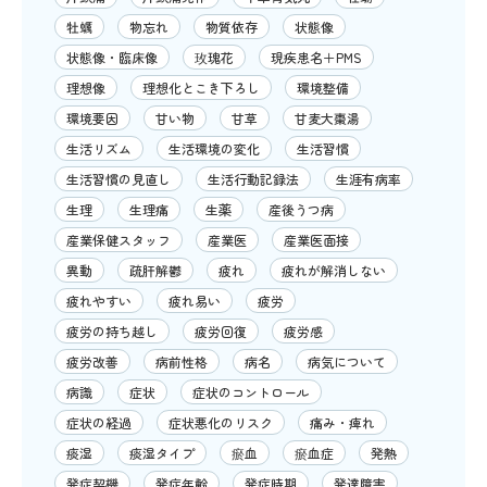
牡蠣
物忘れ
物質依存
状態像
状態像・臨床像
玫瑰花
現疾患名＋PMS
理想像
理想化とこき下ろし
環境整備
環境要因
甘い物
甘草
甘麦大棗湯
生活リズム
生活環境の変化
生活習慣
生活習慣の見直し
生活行動記録法
生涯有病率
生理
生理痛
生薬
産後うつ病
産業保健スタッフ
産業医
産業医面接
異動
疏肝解鬱
疲れ
疲れが解消しない
疲れやすい
疲れ易い
疲労
疲労の持ち越し
疲労回復
疲労感
疲労改善
病前性格
病名
病気について
病識
症状
症状のコントロール
症状の経過
症状悪化のリスク
痛み・痺れ
痰湿
痰湿タイプ
瘀血
瘀血症
発熱
発症契機
発症年齢
発症時期
発達障害