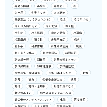
再発予防期
再発率
再発防止
冬
冬土用
冬季うつ病
冬病夏治
冬病夏治（とうびょうかち）
冷え
冷えのぼせ
冷えは万病のもと
冷え対策
冷え性
冷え症
冷え解消
冷たい飲食
冷房病
冷蔵庫病
凝り性
分離不安症
初診
利き手
利尿作用
利尿剤の乱用
制度
刺すような痛み
刺激制限法
前頭前野
副交感神経
副作用
副腎皮質ホルモン
加味帰脾湯
加味逍遙散
加味逍遥散
加害恐怖・確認強迫
加齢（エイジング）
助力
助言
努力
労働安全衛生法
効果
動悸
動悸・息切れ
動悸が気になる
動揺性めまい
勤労者のメンタルヘルス
勤労者のメンタルヘルスケア
化膿
医療機関
医食同源
十全大補湯
半夏厚朴湯