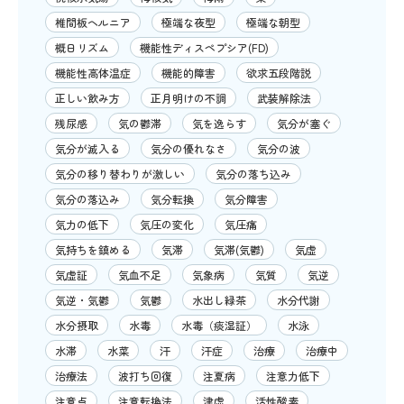
椎間板ヘルニア
極端な夜型
極端な朝型
概日リズム
機能性ディスペプシア(FD)
機能性高体温症
機能的障害
欲求五段階説
正しい飲み方
正月明けの不調
武装解除法
残尿感
気の鬱滞
気を逸らす
気分が塞ぐ
気分が滅入る
気分の優れなさ
気分の波
気分の移り替わりが激しい
気分の落ち込み
気分の落込み
気分転換
気分障害
気力の低下
気圧の変化
気圧痛
気持ちを鎮める
気滞
気滞(気鬱)
気虚
気虚証
気血不足
気象病
気質
気逆
気逆・気鬱
気鬱
水出し緑茶
水分代謝
水分摂取
水毒
水毒（痰湿証）
水泳
水滞
水菜
汗
汗症
治療
治療中
治療法
波打ち回復
注夏病
注意力低下
注意点
注意転換法
津虚
活性酸素