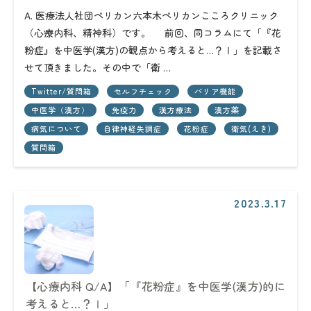
A. 医療法人社団ペリカン六本木ペリカンこころクリニック
（心療内科、精神科）です。 前回、同コラムにて「『花
粉症』を中医学(漢方)の観点から考えると…？Ⅰ」を記載さ
せて頂きました。その中で「衛 …
Twitter/質問箱
セルフチェック
バリア機能
中医学（漢方）
免疫力
漢方療法
漢方薬
病気について
自律神経失調症
花粉症
衛気(えき)
質問箱
2023.3.17
【心療内科 Q/A】「『花粉症』を中医学(漢方)的に
考えると…？Ⅰ」