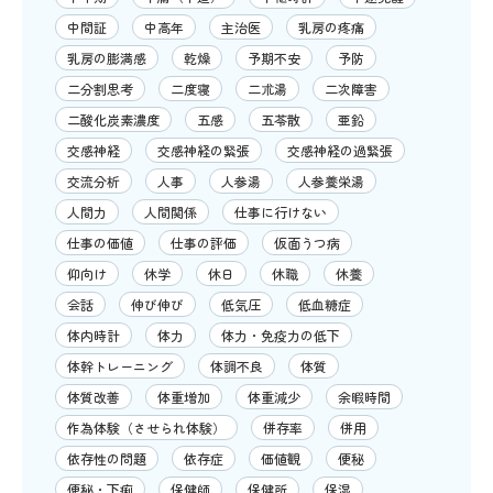
中間証
中高年
主治医
乳房の疼痛
乳房の膨満感
乾燥
予期不安
予防
二分割思考
二度寝
二朮湯
二次障害
二酸化炭素濃度
五感
五苓散
亜鉛
交感神経
交感神経の緊張
交感神経の過緊張
交流分析
人事
人参湯
人参養栄湯
人間力
人間関係
仕事に行けない
仕事の価値
仕事の評価
仮面うつ病
仰向け
休学
休日
休職
休養
会話
伸び伸び
低気圧
低血糖症
体内時計
体力
体力・免疫力の低下
体幹トレーニング
体調不良
体質
体質改善
体重増加
体重減少
余暇時間
作為体験（させられ体験）
併存率
併用
依存性の問題
依存症
価値観
便秘
便秘・下痢
保健師
保健所
保湿