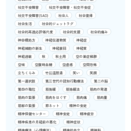
社交不安障害
社交不安障害・社交不安症
社交不安障害(SAD)
社会人
社会復帰
社会生活
社会的ジェットラグ
社会的再適応評価尺度
社会的支援
社会的痛み
神田橋処方
神経伝達物質
神経症
神経細胞の新生
神経衰弱
神経質
神経過敏
秋
秋土用
空の巣症候群
空咳
空腹時血糖
空虚感
空間恐怖
立ちくらみ
竹筎温胆湯
笑い
笑顔
第一選択肢
第三世代の認知行動療法
第二の脳
第四の職位
筋弛緩
筋弛緩法
筋肉の発達
筋肉の緊張
筋肉をほぐす
筋肉痛
筋肉量
筋郁の緊張
節ネット
精神の安定
精神保健センター
精神安定
精神疲労
精神疾患の月経前の悪化
精神症状
精神療法（心理療法）
精神的自立
精神科