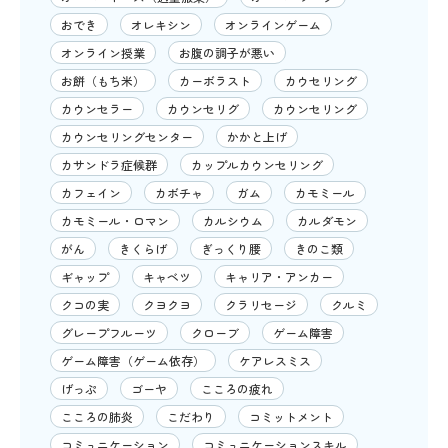
おでき
オレキシン
オンラインゲーム
オンライン授業
お腹の調子が悪い
お餅（もち米）
カーボラスト
カウセリング
カウンセラー
カウンセリグ
カウンセリング
カウンセリングセンター
かかと上げ
カサンドラ症候群
カップルカウンセリング
カフェイン
カボチャ
ガム
カモミール
カモミール・ロマン
カルシウム
カルダモン
がん
きくらげ
ぎっくり腰
きのこ類
ギャップ
キャベツ
キャリア・アンカー
クコの実
クヨクヨ
クラリセージ
クルミ
グレープフルーツ
クローブ
ゲーム障害
ゲーム障害（ゲーム依存）
ケアレスミス
げっぷ
ゴーヤ
こころの疲れ
こころの肺炎
こだわり
コミットメント
コミュニケーション
コミュニケーションスキル