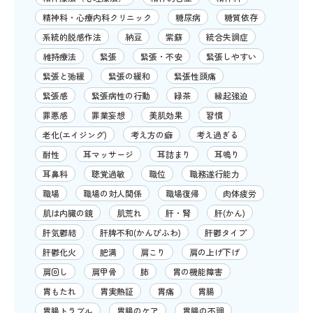
精神科・心療内科クリニック
糖尿病
糖質依存
系統的脱感作法
納豆
紫蘇
統合失調症
維持療法
緊張
緊張・不安
緊張しやすい
緊張と弛緩
緊張の緩和
緊張性頭痛
緊張感
緊張病性の行動
緑茶
縁起強迫
罪悪感
罪業妄想
美肌効果
習慣
老化(エイジング)
考え方の癖
考え過ぎる
耐性
耳マッサージ
耳詰まり
耳鳴り
耳鼻科
聴覚過敏
職位
職務遂行能力
職場
職場の対人関係
職場復帰
肉体疲労
肌は内臓の鏡
肌荒れ
肝・腎
肝(かん)
肝気鬱結
肝脾不和(かんぴふわ)
肝鬱タイプ
肝鬱化火
肥満
肩こり
肩の上げ下げ
肩回し
肩甲骨
肺
胃の機能障害
胃もたれ
胃実熱証
胃痛
胃腸
胃腸トラブル
胃腸のケア
胃腸の不調