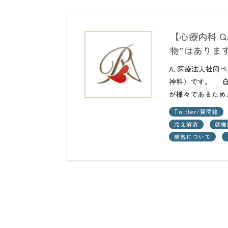
【心療内科 
物”はありま
A. 医療法人社
神科）です。 自
が様々であるため
Twitter/質問箱
冷え解消
就寝
病気について