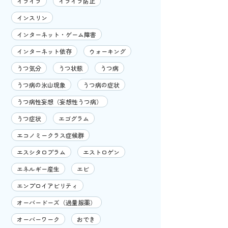
イライラ
イライラ防止
インスリン
インターネット・ゲーム障害
インターネット依存
ウォーキング
うつ気分
うつ状態
うつ病
うつ病の氷山現象
うつ病の症状
うつ病性妄想（妄想性うつ病）
うつ症状
エゴグラム
エコノミークラス症候群
エスシタロプラム
エストロゲン
エネルギー産生
エビ
エンプロイアビリティ
オーバードーズ（過量服薬）
オーバーワーク
おでき