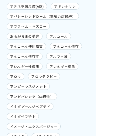
アテネ不眠尺度(AIS)
アドレナリン
アパシーシンドローム（無気力症候群）
アブラハム・マズロー
あるがままの受容
アルコール
アルコール使用障害
アルコール依存
アルコール依存症
アルファ波
アレルギー性疾患
アレルギー疾患
アロマ
アロマテラピー
アンガーマネジメント
アンビバレンツ（両価性）
イミダゾールジペプチド
イミダペプチド
イメージ・エクスポージャー