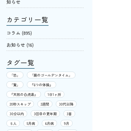
知らせ
カテゴリ一覧
コラム
(895)
お知らせ
(16)
タグ一覧
「恐」
「腸のゴールデンタイム」
「驚」
『6つの体操』
『天然の白虎湯』
1日1ヶ所
20秒スキップ
2週間
30代以降
30分以内
3回目の更年期
3首
５人
5月病
6月病
9月