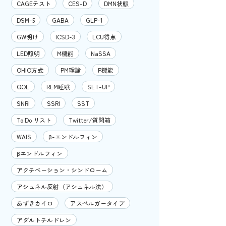
CAGEテスト
CES-D
DMN状態
DSM-5
GABA
GLP-1
GW明け
ICSD-3
LCU得点
LED照明
M機能
NaSSA
OHIO方式
PM理論
P機能
QOL
REM睡眠
SET-UP
SNRI
SSRI
SST
To Do リスト
Twitter/質問箱
WAIS
β-エンドルフィン
βエンドルフィン
アクチベーション・シンドローム
アシュネル反射（アシュネル法）
あずきカイロ
アスペルガータイプ
アダルトチルドレン