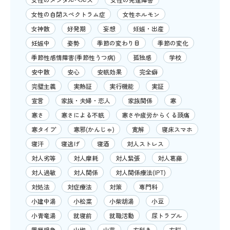
女性の自閉スペクトラム症
女性ホルモン
女神散
好発期
妄想
妊娠・出産
妊娠中
姿勢
季節の変わり目
季節の変化
季節性感情障害(季節性うつ病)
孤独感
学校
安中散
安心
安眠効果
完全癖
完璧主義
実熱証
実行機能
実証
宣言
家族・夫婦・恋人
家族関係
寒
寒さ
寒さによる不眠
寒さや疲労からくる頭痛
寒タイプ
寒邪(かんじゃ)
寛解
寝床スマホ
寝汗
寝逃げ
寝酒
対人ストレス
対人劣等
対人摩耗
対人緊張
対人葛藤
対人過敏
対人関係
対人関係療法(IPT)
対処法
対症療法
対策
専門科
小建中湯
小松菜
小柴胡湯
小豆
小青竜湯
就寝前
就職活動
尿トラブル
履歴現象
山椒
山芋
左利き
左脳