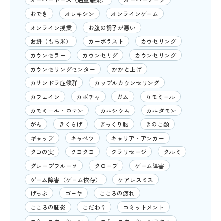
おでき
オレキシン
オンラインゲーム
オンライン授業
お腹の調子が悪い
お餅（もち米）
カーボラスト
カウセリング
カウンセラー
カウンセリグ
カウンセリング
カウンセリングセンター
かかと上げ
カサンドラ症候群
カップルカウンセリング
カフェイン
カボチャ
ガム
カモミール
カモミール・ロマン
カルシウム
カルダモン
がん
きくらげ
ぎっくり腰
きのこ類
ギャップ
キャベツ
キャリア・アンカー
クコの実
クヨクヨ
クラリセージ
クルミ
グレープフルーツ
クローブ
ゲーム障害
ゲーム障害（ゲーム依存）
ケアレスミス
げっぷ
ゴーヤ
こころの疲れ
こころの肺炎
こだわり
コミットメント
コミュニケーション
コミュニケーションスキル