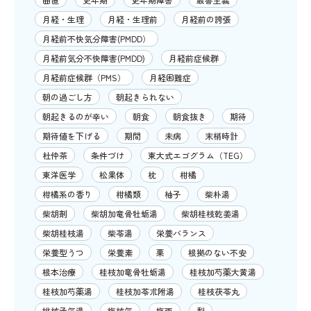
月経・生理
月経・生理前
月経前の誇張
月経前不快気分障害(PMDD）
月経前気分不快障害(PMDD)
月経前症候群
月経前症候群（PMS）
月経困難症
朝の過ごし方
朝起きられない
朝起きるのが辛い
朝食
朝食抜き
期待
期待値を下げる
期間
未病
末梢時計
杜仲茶
条件づけ
東大式エゴグラム（TEG）
東洋医学
松果体
枕
柑橘
柑橘系の香り
柑橘類
柚子
柴朴湯
柴胡剤
柴胡加竜骨牡蛎湯
柴胡桂枝乾姜湯
柴胡桂枝湯
柴苓湯
栄養バランス
栄養型うつ
栄養素
栗
根拠のない不安
根本治療
桂枝加竜骨牡蛎湯
桂枝加芍薬大黄湯
桂枝加芍薬湯
桂枝加苓朮附湯
桂枝茯苓丸
桃核承気湯
梅核気
梅雨
梨