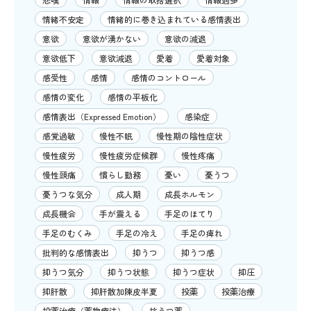
情緒不安定
情緒的に巻き込まれている感情表出
意欲
意欲が湧かない
意欲の減退
意欲低下
意欲減退
愛着
愛着対象
感受性
感情
感情のコントロール
感情の変化
感情の平板化
感情表出（Expressed Emotion）
感染症
感覚過敏
慢性不眠
慢性期の陰性症状
慢性疲労
慢性疲労症候群
慢性疼痛
慢性頭痛
慣らし勤務
憂い
憂うつ
憂うつな気分
成人期
成長ホルモン
成長機会
手が震える
手足のほてり
手足のむくみ
手足の冷え
手足の痺れ
批判的な感情表出
抑うつ
抑うつ感
抑うつ気分
抑うつ状態
抑うつ症状
抑圧
抑肝散
抑肝散加陳皮半夏
投薬
投薬治療
投薬治療（薬物療法）
抗うつ薬