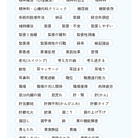
精神科・心療内科クリニック
糖尿病
糖質依存
系統的脱感作法
納豆
紫蘇
統合失調症
維持療法
緊張
緊張・不安
緊張しやすい
緊張と弛緩
緊張の緩和
緊張性頭痛
緊張感
緊張病性の行動
緑茶
縁起強迫
罪悪感
罪業妄想
美肌効果
習慣
老化(エイジング)
考え方の癖
考え過ぎる
耐性
耳マッサージ
耳詰まり
耳鳴り
耳鼻科
聴覚過敏
職位
職務遂行能力
職場
職場の対人関係
職場復帰
肉体疲労
肌は内臓の鏡
肌荒れ
肝・腎
肝(かん)
肝気鬱結
肝脾不和(かんぴふわ)
肝鬱タイプ
肝鬱化火
肥満
肩こり
肩の上げ下げ
肩回し
肩甲骨
肺
胃の機能障害
胃もたれ
胃実熱証
胃痛
胃腸
胃腸トラブル
胃腸のケア
胃腸の不調