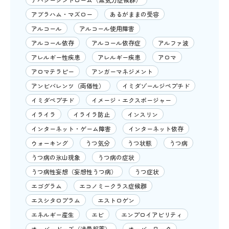
アブラハム・マズロー
あるがままの受容
アルコール
アルコール使用障害
アルコール依存
アルコール依存症
アルファ波
アレルギー性疾患
アレルギー疾患
アロマ
アロマテラピー
アンガーマネジメント
アンビバレンツ（両価性）
イミダゾールジペプチド
イミダペプチド
イメージ・エクスポージャー
イライラ
イライラ防止
インスリン
インターネット・ゲーム障害
インターネット依存
ウォーキング
うつ気分
うつ状態
うつ病
うつ病の氷山現象
うつ病の症状
うつ病性妄想（妄想性うつ病）
うつ症状
エゴグラム
エコノミークラス症候群
エスシタロプラム
エストロゲン
エネルギー産生
エビ
エンプロイアビリティ
オーバードーズ（過量服薬）
オーバーワーク