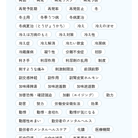
再発予防期
再発率
再発防止
冬
冬土用
冬季うつ病
冬病夏治
冬病夏治（とうびょうかち）
冷え
冷えのぼせ
冷えは万病のもと
冷え対策
冷え性
冷え症
冷え解消
冷たい飲食
冷房病
冷蔵庫病
凝り性
分離不安症
初診
利き手
利尿作用
利尿剤の乱用
制度
刺すような痛み
刺激制限法
前頭前野
副交感神経
副作用
副腎皮質ホルモン
加味帰脾湯
加味逍遙散
加味逍遥散
加害恐怖・確認強迫
加齢（エイジング）
助力
助言
努力
労働安全衛生法
効果
動悸
動悸・息切れ
動悸が気になる
動揺性めまい
勤労者のメンタルヘルス
勤労者のメンタルヘルスケア
化膿
医療機関
医食同源
十全大補湯
半夏厚朴湯