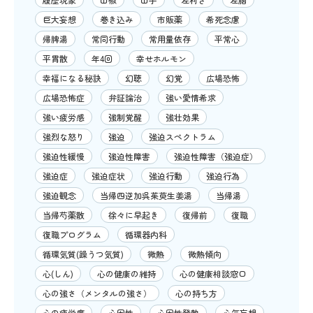
巨大妄想
巻き込み
市販薬
希死念慮
帰脾湯
常同行動
常用量依存
平常心
平胃散
年4回
幸せホルモン
幸福になる秘訣
幻聴
幻覚
広場恐怖
広場恐怖症
弁証論治
強い愛情希求
強い疲労感
強制覚醒
強壮効果
強烈な怒り
強迫
強迫スペクトラム
強迫性緩慢
強迫性障害
強迫性障害（強迫症）
強迫症
強迫症状
強迫行動
強迫行為
強迫観念
当帰四逆加呉茱萸生姜湯
当帰湯
当帰芍薬散
徐々に早起き
復帰前
復職
復職プログラム
循環器内科
循環気質(躁うつ気質)
微熱
微熱傾向
心(しん)
心の健康の維持
心の健康相談窓口
心の強さ（メンタルの強さ）
心の持ち方
心の疲労度
心因性
心因性発熱
心気妄想