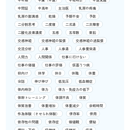
中間証
中高年
主治医
乳房の疼痛
乳房の膨満感
乾燥
予期不安
予防
二分割思考
二度寝
二朮湯
二次障害
二酸化炭素濃度
五感
五苓散
亜鉛
交感神経
交感神経の緊張
交感神経の過緊張
交流分析
人事
人参湯
人参養栄湯
人間力
人間関係
仕事に行けない
仕事の価値
仕事の評価
仮面うつ病
仰向け
休学
休日
休職
休養
会話
伸び伸び
低気圧
低血糖症
体内時計
体力
体力・免疫力の低下
体幹トレーニング
体調不良
体質
体質改善
体重増加
体重減少
余暇時間
作為体験（させられ体験）
併存率
併用
依存性の問題
依存症
価値観
便秘
便秘・下痢
保健師
保健所
保湿