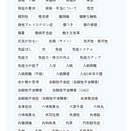
保証の要求
保険・手当について
信念
個別性
倦怠感
偏頭痛
健康な睡眠
偽性アルドステロン症
傷つき
傷の修復
傷暑
傷病手当金
働き方改革
元気が出ない
兆候（サイン）
先天性・後天性
先延ばし
光
免疫
免疫システム
免疫力
免疫力・体力の向上
免疫力アップ
免疫力の低下
入浴
入眠
入眠困難
入眠困難（不眠）
入眠障害
入社3年目の壁
全か無か思考
全般性不安症（全般性不安障害)
全般性不安障害
全般性不安障害（GAD）
全般戦不安症（全般性不安障害）
全身倦怠感
全身症状
八味地黄丸
六君子湯
六味丸
六味地黄丸
共同注視
共感性
共感脳
内傷頭痛
内科疾患
内耳
円形脱毛症
再燃
再発
再発リスク
再発予防