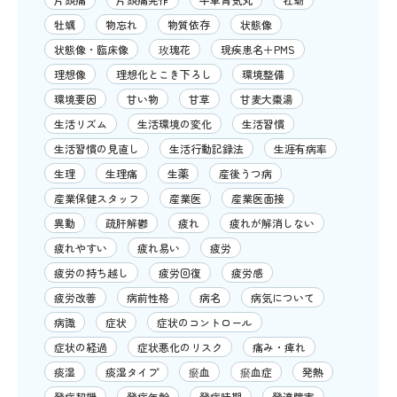
牡蠣
物忘れ
物質依存
状態像
状態像・臨床像
玫瑰花
現疾患名＋PMS
理想像
理想化とこき下ろし
環境整備
環境要因
甘い物
甘草
甘麦大棗湯
生活リズム
生活環境の変化
生活習慣
生活習慣の見直し
生活行動記録法
生涯有病率
生理
生理痛
生薬
産後うつ病
産業保健スタッフ
産業医
産業医面接
異動
疏肝解鬱
疲れ
疲れが解消しない
疲れやすい
疲れ易い
疲労
疲労の持ち越し
疲労回復
疲労感
疲労改善
病前性格
病名
病気について
病識
症状
症状のコントロール
症状の経過
症状悪化のリスク
痛み・痺れ
痰湿
痰湿タイプ
瘀血
瘀血症
発熱
発症契機
発症年齢
発症時期
発達障害