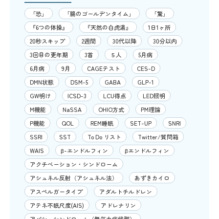
「恐」
「腸のゴールデンタイム」
「驚」
『6つの体操』
『天然の白虎湯』
1日1ヶ所
20秒スキップ
2週間
30代以降
30分以内
3回目の更年期
3首
５人
5月病
6月病
9月
CAGEテスト
CES-D
DMN状態
DSM-5
GABA
GLP-1
GW明け
ICSD-3
LCU得点
LED照明
M機能
NaSSA
OHIO方式
PM理論
P機能
QOL
REM睡眠
SET-UP
SNRI
SSRI
SST
To Do リスト
Twitter/質問箱
WAIS
β-エンドルフィン
βエンドルフィン
アクチベーション・シンドローム
アシュネル反射（アシュネル法）
あずきカイロ
アスペルガータイプ
アダルトチルドレン
アテネ不眠尺度(AIS)
アドレナリン
アパシーシンドローム（無気力症候群）