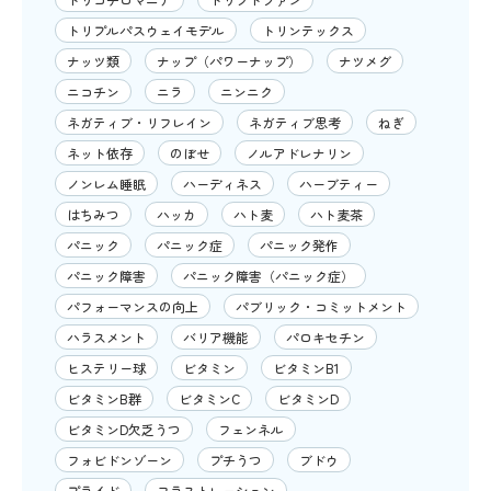
トリプルパスウェイモデル
トリンテックス
ナッツ類
ナップ（パワーナップ）
ナツメグ
ニコチン
ニラ
ニンニク
ネガティブ・リフレイン
ネガティブ思考
ねぎ
ネット依存
のぼせ
ノルアドレナリン
ノンレム睡眠
ハーディネス
ハーブティー
はちみつ
ハッカ
ハト麦
ハト麦茶
パニック
パニック症
パニック発作
パニック障害
パニック障害（パニック症）
パフォーマンスの向上
パブリック・コミットメント
ハラスメント
バリア機能
パロキセチン
ヒステリー球
ビタミン
ビタミンB1
ビタミンB群
ビタミンC
ビタミンD
ビタミンD欠乏うつ
フェンネル
フォビドンゾーン
プチうつ
ブドウ
プライド
フラストレーション