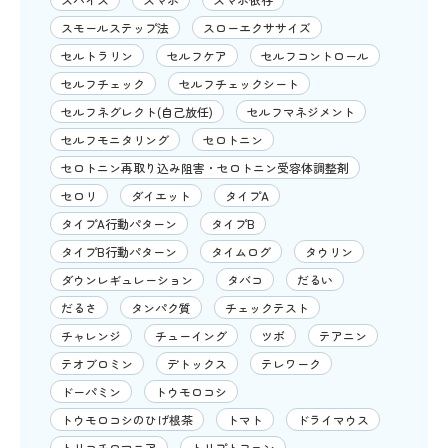
スモールステップ法
スローエクササイズ
セルトラリン
セルフケア
セルフコントロール
セルフチェック
セルフチェックシート
セルフネグレクト(自己放任)
セルフマネジメント
セルフモニタリング
セロトニン
セロトニン再取り込み阻害・セロトニン受容体調整剤
セロリ
ダイエット
タイプA
タイプA行動パターン
タイプB
タイプB行動パターン
タイムログ
タウリン
ダウンレギュレーション
タバコ
だるい
だるさ
タンパク質
チェックテスト
チャレンジ
チューイング
ツボ
テアニン
テオブロミン
デトックス
テレワーク
ドーパミン
トウモロコシ
トウモロコシのひげ根茶
トマト
ドライマウス
トリコチロマニア
トリプトファン