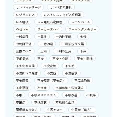
リンパマッサージ
リンパ節の腫れ
レジリエンス
レストレスレッグス症候群
レム睡眠
レム睡眠行動障害
レモンバーム
ロゼレム
ワーカーズハイ
ワーキングメモリー
一般病院
一貫性
一過性不眠
七情
七物降下湯
三寒四温
三環系抗うつ薬
三隅二不二
上司
下剤の乱用
下痢
下痢気味
不安
不安・心配
不安・恐怖
不安定な天候
不安定性
不安感
不安抑うつ発作
不安症
不安症状
不安障害
不安障害（不安症）
不完全恐怖
不定愁訴
不注意
不潔恐怖・洗浄強迫
不眠
不眠のメカニズム
不眠改善
不眠時
不眠症
不眠症状
不規則な生活
両極端な考え方
中医アロマ
中医学（漢方）
中年期
中庸（中道）
中枢時計
中途覚醒