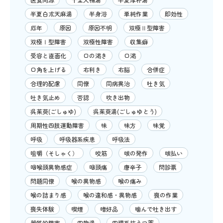
半夏白朮天麻湯
半身浴
単純作業
即効性
厄年
原因
原因不明
双極Ⅱ型障害
双極Ⅰ型障害
双極性障害
収集癖
受容と直面化
口の渇き
口渇
口角を上げる
右利き
右脳
合併症
合理的配慮
同僚
同病異治
吐き気
吐き気止め
否認
吹き出物
呉茱萸(ごしゅゆ)
呉茱萸湯(ごしゅゆとう)
周期性四肢運動障害
味
味方
味覚
呼吸
呼吸器系疾患
呼吸法
咀嚼（そしゃく）
咬筋
咳の発作
咳払い
咽喉頭異物感症
咽頭痛
唐辛子
問診票
問題同僚
喉の異物感
喉の痛み
喉の詰まり感
喉の違和感・異物感
喪の作業
喪失体験
喫煙
嗜好品
噛んで吐き出す
器質的障害
四物湯
四環系抗うつ薬