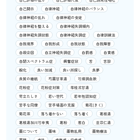
自己開示
自律神経
自律神経のバランス
自律神経の乱れ
自律神経の安定
自律神経を整える
自律神経失調傾向
自律神経失調状態
自律神経失調症
自律訓練法
自我境界
自我形成
自我状態
自我障害
自殺企図
自立神経失調症
自罰感
自責感
自閉スペクトラム症
興奮症状
舌
舌診
般化
良い加減
良い所探し
良夢
良質の睡眠
芍薬甘草湯
芎帰調血飲
花粉症
花粉症対策
苓桂朮甘湯
苛立たしさ
若い世代
若年性認知症
苦手な同僚
苦手場面の克服
菊花(きく)
菊花茶
落ち着かない
落ち着く
葛根湯
葛根湯加川芎辛夷
葛粉
葱白
薏苡仁湯
薬について
薬味
薬物乱用
薬物療法
薬膳
虐待
虚無感・空虚感