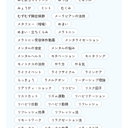
みょうが
ミント
むくみ
むずむず脚症候群
メーラビアンの法則
メタファー（暗喩）
めまい
めまい・立ちくらみ
メラトニン
メラトニン受容体作動薬
メンタライゼーション
メンタルの安定
メンタルの悩み
メンタルヘルス
モチベーション
モニタリング
モノトナスの法則
やり方
やる気
ライフイベント
ライフサイクル
ラインケア
らっきょう
ラメルテオン
リーダーシップ理論
リアリティ・ショック
リコピン
リスク因子
リストカット
リズム運動
リハビリテーション
リハビリ出勤
リハビリ勤務
リフレッシュ
リフレッシュ効果
リフレッシュ法
リモートワーク
リラクゼーション法
リラックス
リラックス効果
リラックス法