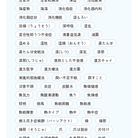
海産物
海藻
消化吸収
消化器内科
消化器症状
消化機能
涙もろい
涼燥（りょうそう）
深呼吸
混乱
混合性抑うつ不安症
清暑益気湯
減薬
温める
温性
温燥（おんそう）
湯たんぽ
湯たんぽ安眠法
湿(しつ)
湿気
湿邪
湿邪(しつじゃ)
漠然とした不安感
漢方チャイ
漢方医学
漢方療法
漢方薬
漸進的筋弛緩法
潤い不足不眠
潤すこと
災害不調
炎症
炭酸水
無価値感
無気力
無酸素運動
焦り
焦燥感
照明
熄風
熟眠困難
熟眠感
熟眠障害
熱タイプ
熱中
熱中症
燃え尽き症候群（バーンアウト）
燥
燥邪
燥邪（そうじゃ）
爪
爪は筋余
片付け
片頭痛
片頭痛発作
牛車腎気丸
牡蛎