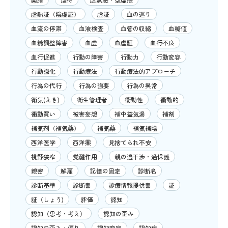
虚熱証（陰虚証）
虚証
血の巡り
血流の停滞
血液検査
血管の収縮
血糖値
血糖調整障害
血虚
血虚証
血行不良
血行促進
行動の障害
行動力
行動変容
行動強化
行動療法
行動療法的アプローチ
行為の代行
行為の強要
行為の異常
衛気(えき)
衛生管理者
衝動性
衝動的
衝動買い
被害妄想
補中益気湯
補剤
補気剤（補気薬）
補気薬
補気補陰
西洋医学
西洋薬
見捨てられ不安
視野狭窄
覚醒作用
親の過干渉・過保護
親密
解雇
記憶の固定
診断名
診断基準
診断書
診療情報提供書
証
証（しょう)
評価
認知
認知（思考・考え）
認知の歪み
認知の歪み・偏り
認知変容
認知症