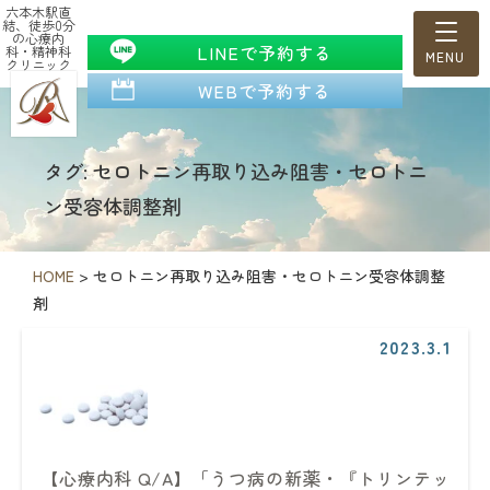
六本木駅直
結、徒歩0分
の心療内
LINEで予約する
科・精神科
クリニック
WEBで予約する
タグ: セロトニン再取り込み阻害・セロトニ
ン受容体調整剤
HOME
>
セロトニン再取り込み阻害・セロトニン受容体調整
剤
2023.3.1
【心療内科 Q/A】「うつ病の新薬・『トリンテッ