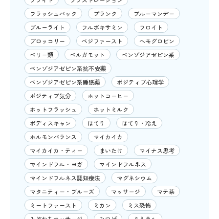
フラッシュバック
プランク
ブルーマンデー
ブルーライト
フルボキサミン
フロイト
ブロッコリー
ベジファースト
ヘモグロビン
ベリー類
ベルガモット
ベンゾジアゼピン系
ベンゾジアゼピン系抗不安薬
ベンゾジアゼピン系睡眠薬
ポジティブ心理学
ポジティブ気分
ホットコーヒー
ホットフラッシュ
ホットミルク
ボディスキャン
ほてり
ほてり・冷え
ホルモンバランス
マイカイカ
マイカイカ・ティー
まいたけ
マイナス思考
マインドフル・ヨガ
マインドフルネス
マインドフルネス認知療法
マグネシウム
マタニティー・ブルーズ
マッサージ
マテ茶
ミートファースト
ミカン
ミス恐怖
みぞおちマッサージ
みつば
ミネラル