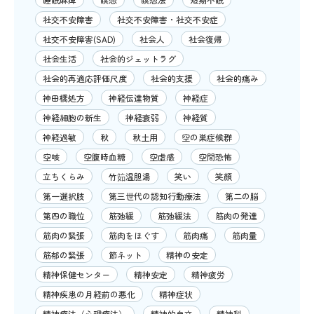
社交不安障害
社交不安障害・社交不安症
社交不安障害(SAD)
社会人
社会復帰
社会生活
社会的ジェットラグ
社会的再適応評価尺度
社会的支援
社会的痛み
神田橋処方
神経伝達物質
神経症
神経細胞の新生
神経衰弱
神経質
神経過敏
秋
秋土用
空の巣症候群
空咳
空腹時血糖
空虚感
空間恐怖
立ちくらみ
竹筎温胆湯
笑い
笑顔
第一選択肢
第三世代の認知行動療法
第二の脳
第四の職位
筋弛緩
筋弛緩法
筋肉の発達
筋肉の緊張
筋肉をほぐす
筋肉痛
筋肉量
筋郁の緊張
節ネット
精神の安定
精神保健センター
精神安定
精神疲労
精神疾患の月経前の悪化
精神症状
精神療法（心理療法）
精神的自立
精神科