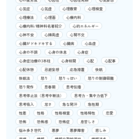
心気症
心気虚
心理教育
心理検査
心理療法
心理面
心療内科
心療内科/精神科名著紹介
心的エネルギー
心神不安
心脾両虚
心腎不交
心臓がドキドキする
心臓病
心血虚
心身の不調
心身の休息
心身症
心身症治療の3本柱
心身相関
心配
心配事
心配休憩
忌避妄想
応急措置
快眠
快眠法
怒り
怒りっぽい
怒りの制御困難
怒り発作
思春期
思考伝播
思考停止法（思考中断法）
思考力・集中力低下
思考吸入
怠さ
急な発汗
急性期
性差
性格
性格検査
性格特性
恋愛
恐怖
恐怖感
恐怖症
息苦しさ
悩み多き世代
悪夢
悪夢障害
悲しみ
悲嘆
情報
情報の取捨選択
情報過多