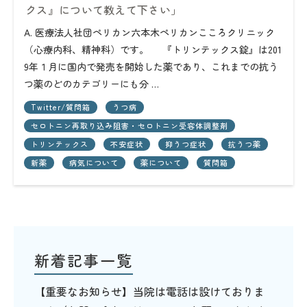
クス』について教えて下さい」
A. 医療法人社団ペリカン六本木ペリカンこころクリニック
（心療内科、精神科）です。 『トリンテックス錠』は201
9年１月に国内で発売を開始した薬であり、これまでの抗う
つ薬のどのカテゴリーにも分 …
Twitter/質問箱
うつ病
セロトニン再取り込み阻害・セロトニン受容体調整剤
トリンテックス
不安症状
抑うつ症状
抗うつ薬
新薬
病気について
薬について
質問箱
新着記事一覧
【重要なお知らせ】当院は電話は設けておりま