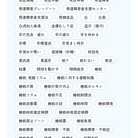
発達障害グレーゾーン
発達障害者支援センター
発達障害者支援法
発酵食品
白
白筋
白虎加人参湯
皮膚むしり症
盗汗（寝汗)
目の充血・疲れ
目の疲れ
目を休める
目標
目標達成
目覚まし時計
目覚めが悪い
直接糖（砂糖）
相談先
真武湯
真面目
眠り
眠れない
眠気
眩暈
眼球を動かす
眼精疲労
睡眠
睡眠-覚醒リズム
睡眠に対する基礎知識
睡眠の質
睡眠の質の向上
睡眠ホルモン
睡眠リズム
睡眠不足
睡眠制限法
睡眠改善薬
睡眠日誌
睡眠時間
睡眠環境
睡眠相前進症候群
睡眠相後退症候群
睡眠禁止ゾーン
睡眠薬
睡眠負債
睡眠障害
睡眠障害・不眠
睡眠障害・不眠症
睡眠麻痺
瞑想
瞑想法
短期不眠