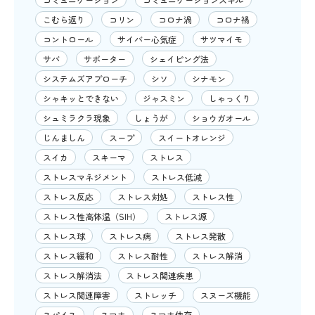
こむら返り
コリン
コロナ渦
コロナ禍
コントロール
サイバー心気症
サツマイモ
サバ
サポーター
シェイピング法
システムズアプローチ
シソ
シナモン
シャキッとできない
ジャスミン
しゃっくり
シュミラクラ現象
しょうが
ショウガオール
じんましん
スープ
スイートオレンジ
スイカ
スキーマ
ストレス
ストレスマネジメント
ストレス低減
ストレス反応
ストレス対処
ストレス性
ストレス性高体温（SIH）
ストレス源
ストレス球
ストレス病
ストレス発散
ストレス緩和
ストレス耐性
ストレス解消
ストレス解消法
ストレス関連疾患
ストレス関連障害
ストレッチ
スヌーズ機能
スパイス
スマホ
スマホ依存