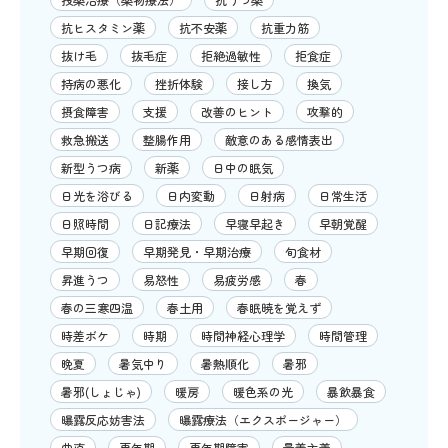
抗ヒスタミン薬
抗不安薬
抗重力筋
抜け毛
抜毛症
拒絶過敏性
拒食症
持病の悪化
挫折体験
接し方
換気
摂食障害
支援
改善のヒント
攻撃的
救急搬送
整腸作用
敵意のある感情表出
新型うつ病
新薬
日中の眠気
日光を浴びる
日内変動
日射病
日常生活
日照時間
日記療法
早寝早起き
早朝覚醒
早期回復
早期発見・早期治療
旬食材
昇進うつ
易怒性
易疲労感
春
春の三寒四温
春土用
春眠暁を覚えず
時差ボケ
時期
時間神経心理学
時間管理
晩夏
暑気中り
暑熱順化
暑邪
暑邪(しょじゃ)
暖房
暖色系の光
暴飲暴食
曝露反応妨害法
曝露療法（エクスポージャー）
曲直
更年期
更年期障害
最善主義