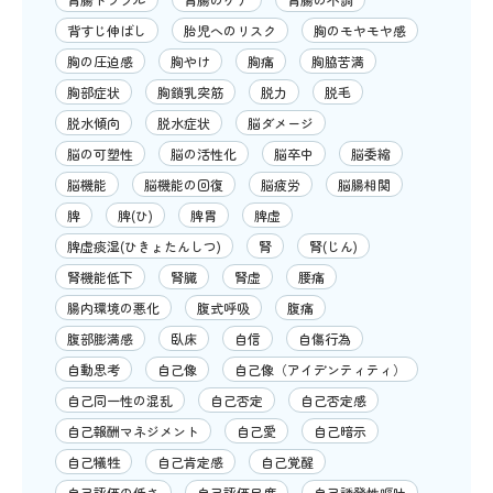
背すじ伸ばし
胎児へのリスク
胸のモヤモヤ感
胸の圧迫感
胸やけ
胸痛
胸脇苦満
胸部症状
胸鎖乳突筋
脱力
脱毛
脱水傾向
脱水症状
脳ダメージ
脳の可塑性
脳の活性化
脳卒中
脳委縮
脳機能
脳機能の回復
脳疲労
脳腸相関
脾
脾(ひ)
脾胃
脾虚
脾虚痰湿(ひきょたんしつ)
腎
腎(じん)
腎機能低下
腎臓
腎虚
腰痛
腸内環境の悪化
腹式呼吸
腹痛
腹部膨満感
臥床
自信
自傷行為
自動思考
自己像
自己像（アイデンティティ）
自己同一性の混乱
自己否定
自己否定感
自己報酬マネジメント
自己愛
自己暗示
自己犠牲
自己肯定感
自己覚醒
自己評価の低さ
自己評価尺度
自己誘発性嘔吐