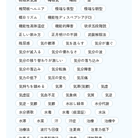
椎間板ヘルニア
極端な夜型
極端な朝型
概日リズム
機能性ディスペプシア(FD)
機能性高体温症
機能的障害
欲求五段階説
正しい飲み方
正月明けの不調
武装解除法
残尿感
気の鬱滞
気を逸らす
気分が塞ぐ
気分が滅入る
気分の優れなさ
気分の波
気分の移り替わりが激しい
気分の落ち込み
気分の落込み
気分転換
気分障害
気力の低下
気圧の変化
気圧痛
気持ちを鎮める
気滞
気滞(気鬱)
気虚
気虚証
気血不足
気象病
気質
気逆
気逆・気鬱
気鬱
水出し緑茶
水分代謝
水分摂取
水毒
水毒（痰湿証）
水泳
水滞
水菜
汗
汗症
治療
治療中
治療法
波打ち回復
注夏病
注意力低下
注意点
注意転換法
津虚
活性酸素