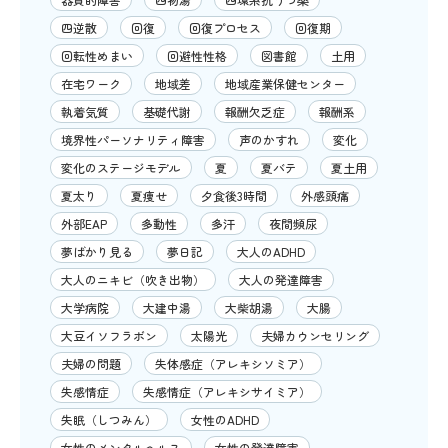
四逆散
回復
回復プロセス
回復期
回転性めまい
回避性性格
図書館
土用
在宅ワーク
地域差
地域産業保健センター
執着気質
基礎代謝
報酬欠乏症
報酬系
境界性パーソナリティ障害
声のかすれ
変化
変化のステージモデル
夏
夏バテ
夏土用
夏太り
夏痩せ
夕食後3時間
外感頭痛
外部EAP
多動性
多汗
夜間頻尿
夢ばかり見る
夢日記
大人のADHD
大人のニキビ（吹き出物）
大人の発達障害
大学病院
大建中湯
大柴胡湯
大腸
大豆イソフラボン
太陽光
夫婦カウンセリング
夫婦の問題
失体感症（アレキシソミア）
失感情症
失感情症（アレキシサイミア）
失眠（しつみん）
女性のADHD
女性のメンタルヘルス
女性の発達障害