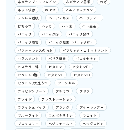
ネガティブ・リフレイン
ネガティブ思考
ねぎ
ネット依存
のぼせ
ノルアドレナリン
ノンレム睡眠
ハーディネス
ハーブティー
はちみつ
ハッカ
ハト麦
ハト麦茶
パニック
パニック症
パニック発作
パニック障害
パニック障害（パニック症）
パフォーマンスの向上
パブリック・コミットメント
ハラスメント
バリア機能
パロキセチン
ヒステリー球
ビタミン
ビタミンB1
ビタミンB群
ビタミンC
ビタミンD
ビタミンD欠乏うつ
フェンネル
フォビドンゾーン
プチうつ
ブドウ
プライド
フラストレーション
フラッシュバック
プランク
ブルーマンデー
ブルーライト
フルボキサミン
フロイト
ブロッコリー
ベジファースト
ヘモグロビン