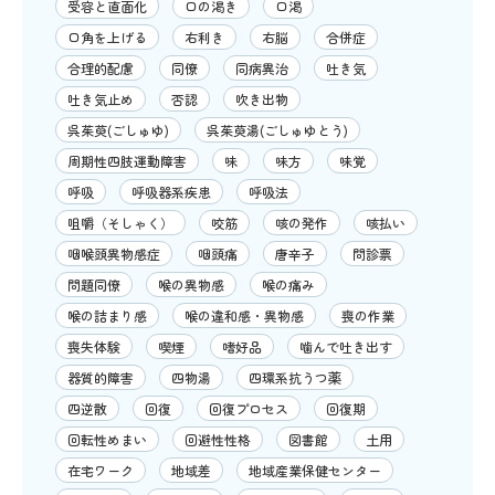
受容と直面化
口の渇き
口渇
口角を上げる
右利き
右脳
合併症
合理的配慮
同僚
同病異治
吐き気
吐き気止め
否認
吹き出物
呉茱萸(ごしゅゆ)
呉茱萸湯(ごしゅゆとう)
周期性四肢運動障害
味
味方
味覚
呼吸
呼吸器系疾患
呼吸法
咀嚼（そしゃく）
咬筋
咳の発作
咳払い
咽喉頭異物感症
咽頭痛
唐辛子
問診票
問題同僚
喉の異物感
喉の痛み
喉の詰まり感
喉の違和感・異物感
喪の作業
喪失体験
喫煙
嗜好品
噛んで吐き出す
器質的障害
四物湯
四環系抗うつ薬
四逆散
回復
回復プロセス
回復期
回転性めまい
回避性性格
図書館
土用
在宅ワーク
地域差
地域産業保健センター