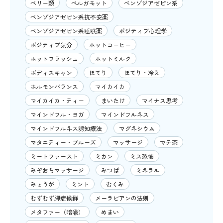
ベリー類
ベルガモット
ベンゾジアゼピン系
ベンゾジアゼピン系抗不安薬
ベンゾジアゼピン系睡眠薬
ポジティブ心理学
ポジティブ気分
ホットコーヒー
ホットフラッシュ
ホットミルク
ボディスキャン
ほてり
ほてり・冷え
ホルモンバランス
マイカイカ
マイカイカ・ティー
まいたけ
マイナス思考
マインドフル・ヨガ
マインドフルネス
マインドフルネス認知療法
マグネシウム
マタニティー・ブルーズ
マッサージ
マテ茶
ミートファースト
ミカン
ミス恐怖
みぞおちマッサージ
みつば
ミネラル
みょうが
ミント
むくみ
むずむず脚症候群
メーラビアンの法則
メタファー（暗喩）
めまい