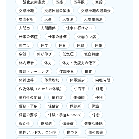
二酸化炭素濃度
五感
五苓散
亜鉛
交感神経
交感神経の緊張
交感神経の過緊張
交流分析
人事
人参湯
人参養栄湯
人間力
人間関係
仕事に行けない
仕事の価値
仕事の評価
仮面うつ病
仰向け
休学
休日
休職
休養
会話
伸び伸び
低気圧
低血糖症
体内時計
体力
体力・免疫力の低下
体幹トレーニング
体調不良
体質
体質改善
体重増加
体重減少
余暇時間
作為体験（させられ体験）
併存率
併用
依存性の問題
依存症
価値観
便秘
便秘・下痢
保健師
保健所
保湿
保証の要求
保険・手当について
信念
個別性
倦怠感
偏頭痛
健康な睡眠
偽性アルドステロン症
傷つき
傷の修復