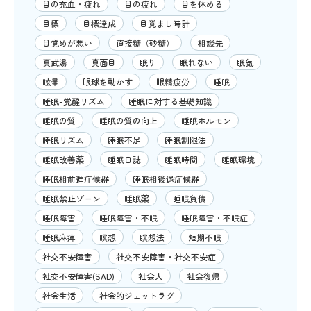
目の充血・疲れ
目の疲れ
目を休める
目標
目標達成
目覚まし時計
目覚めが悪い
直接糖（砂糖）
相談先
真武湯
真面目
眠り
眠れない
眠気
眩暈
眼球を動かす
眼精疲労
睡眠
睡眠-覚醒リズム
睡眠に対する基礎知識
睡眠の質
睡眠の質の向上
睡眠ホルモン
睡眠リズム
睡眠不足
睡眠制限法
睡眠改善薬
睡眠日誌
睡眠時間
睡眠環境
睡眠相前進症候群
睡眠相後退症候群
睡眠禁止ゾーン
睡眠薬
睡眠負債
睡眠障害
睡眠障害・不眠
睡眠障害・不眠症
睡眠麻痺
瞑想
瞑想法
短期不眠
社交不安障害
社交不安障害・社交不安症
社交不安障害(SAD)
社会人
社会復帰
社会生活
社会的ジェットラグ