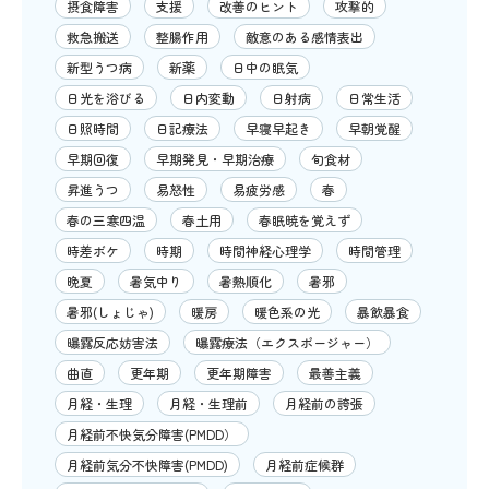
摂食障害
支援
改善のヒント
攻撃的
救急搬送
整腸作用
敵意のある感情表出
新型うつ病
新薬
日中の眠気
日光を浴びる
日内変動
日射病
日常生活
日照時間
日記療法
早寝早起き
早朝覚醒
早期回復
早期発見・早期治療
旬食材
昇進うつ
易怒性
易疲労感
春
春の三寒四温
春土用
春眠暁を覚えず
時差ボケ
時期
時間神経心理学
時間管理
晩夏
暑気中り
暑熱順化
暑邪
暑邪(しょじゃ)
暖房
暖色系の光
暴飲暴食
曝露反応妨害法
曝露療法（エクスポージャー）
曲直
更年期
更年期障害
最善主義
月経・生理
月経・生理前
月経前の誇張
月経前不快気分障害(PMDD）
月経前気分不快障害(PMDD)
月経前症候群