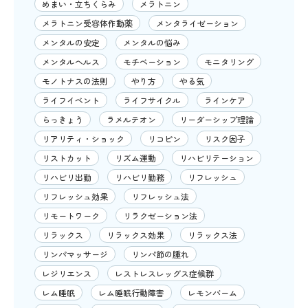
めまい・立ちくらみ
メラトニン
メラトニン受容体作動薬
メンタライゼーション
メンタルの安定
メンタルの悩み
メンタルヘルス
モチベーション
モニタリング
モノトナスの法則
やり方
やる気
ライフイベント
ライフサイクル
ラインケア
らっきょう
ラメルテオン
リーダーシップ理論
リアリティ・ショック
リコピン
リスク因子
リストカット
リズム運動
リハビリテーション
リハビリ出勤
リハビリ勤務
リフレッシュ
リフレッシュ効果
リフレッシュ法
リモートワーク
リラクゼーション法
リラックス
リラックス効果
リラックス法
リンパマッサージ
リンパ節の腫れ
レジリエンス
レストレスレッグス症候群
レム睡眠
レム睡眠行動障害
レモンバーム