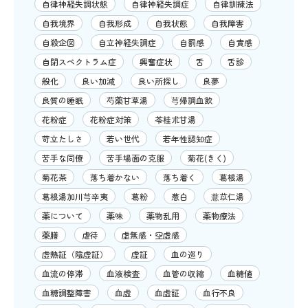
自律神経失調状態
自律神経失調症
自律訓練法
自我境界
自我形成
自我状態
自我障害
自殺企図
自立神経失調症
自罰感
自責感
自閉スペクトラム症
興奮症状
舌
舌診
般化
良い加減
良い所探し
良夢
良質の睡眠
芍薬甘草湯
芎帰調血飲
花粉症
花粉症対策
苓桂朮甘湯
苛立たしさ
若い世代
若年性認知症
苦手な同僚
苦手場面の克服
菊花(きく)
菊花茶
落ち着かない
落ち着く
葛根湯
葛根湯加川芎辛夷
葛粉
葱白
薏苡仁湯
薬について
薬味
薬物乱用
薬物療法
薬膳
虐待
虚無感・空虚感
虚熱証（陰虚証）
虚証
血の巡り
血流の停滞
血液検査
血管の収縮
血糖値
血糖調整障害
血虚
血虚証
血行不良