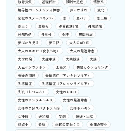
執着気質
基礎代謝
報酬欠乏症
報酬系
境界性パーソナリティ障害
声のかすれ
変化
変化のステージモデル
夏
夏バテ
夏土用
夏太り
夏痩せ
夕食後3時間
外感頭痛
外部EAP
多動性
多汗
夜間頻尿
夢ばかり見る
夢日記
大人のADHD
大人のニキビ（吹き出物）
大人の発達障害
大学病院
大建中湯
大柴胡湯
大腸
大豆イソフラボン
太陽光
夫婦カウンセリング
夫婦の問題
失体感症（アレキシソミア）
失感情症
失感情症（アレキシサイミア）
失眠（しつみん）
女性のADHD
女性のメンタルヘルス
女性の発達障害
女性の自閉スペクトラム症
女性ホルモン
女神散
好発期
妄想
妊娠・出産
妊娠中
姿勢
季節の変わり目
季節の変化