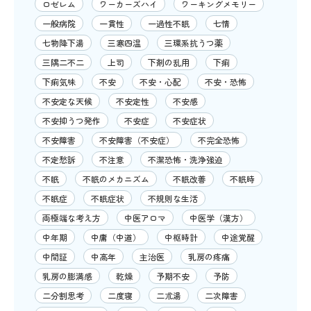
ロゼレム
ワーカーズハイ
ワーキングメモリー
一般病院
一貫性
一過性不眠
七情
七物降下湯
三寒四温
三環系抗うつ薬
三隅二不二
上司
下剤の乱用
下痢
下痢気味
不安
不安・心配
不安・恐怖
不安定な天候
不安定性
不安感
不安抑うつ発作
不安症
不安症状
不安障害
不安障害（不安症）
不完全恐怖
不定愁訴
不注意
不潔恐怖・洗浄強迫
不眠
不眠のメカニズム
不眠改善
不眠時
不眠症
不眠症状
不規則な生活
両極端な考え方
中医アロマ
中医学（漢方）
中年期
中庸（中道）
中枢時計
中途覚醒
中間証
中高年
主治医
乳房の疼痛
乳房の膨満感
乾燥
予期不安
予防
二分割思考
二度寝
二朮湯
二次障害