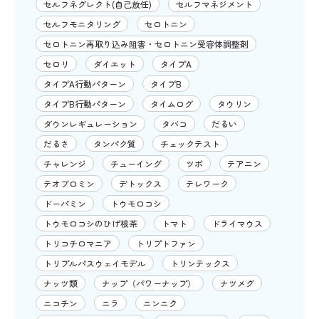
セルフネグレクト(自己放任)
セルフマネジメント
セルフモニタリング
セロトニン
セロトニン再取り込み阻害・セロトニン受容体調整剤
セロリ
ダイエット
タイプA
タイプA行動パターン
タイプB
タイプB行動パターン
タイムログ
タウリン
ダウンレギュレーション
タバコ
だるい
だるさ
タンパク質
チェックテスト
チャレンジ
チューイング
ツボ
テアニン
テオブロミン
デトックス
テレワーク
ドーパミン
トウモロコシ
トウモロコシのひげ根茶
トマト
ドライマウス
トリコチロマニア
トリプトファン
トリプルパスウェイモデル
トリンテックス
ナッツ類
ナップ（パワーナップ）
ナツメグ
ニコチン
ニラ
ニンニク