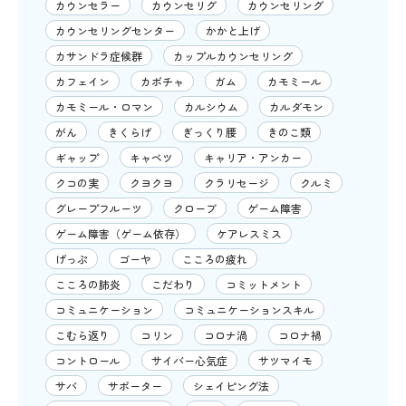
カウンセラー
カウンセリグ
カウンセリング
カウンセリングセンター
かかと上げ
カサンドラ症候群
カップルカウンセリング
カフェイン
カボチャ
ガム
カモミール
カモミール・ロマン
カルシウム
カルダモン
がん
きくらげ
ぎっくり腰
きのこ類
ギャップ
キャベツ
キャリア・アンカー
クコの実
クヨクヨ
クラリセージ
クルミ
グレープフルーツ
クローブ
ゲーム障害
ゲーム障害（ゲーム依存）
ケアレスミス
げっぷ
ゴーヤ
こころの疲れ
こころの肺炎
こだわり
コミットメント
コミュニケーション
コミュニケーションスキル
こむら返り
コリン
コロナ渦
コロナ禍
コントロール
サイバー心気症
サツマイモ
サバ
サポーター
シェイピング法