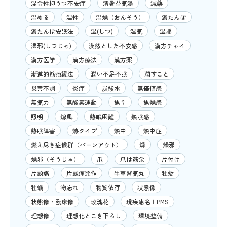
混合性抑うつ不安症
清暑益気湯
減薬
温める
温性
温燥（おんそう）
湯たんぽ
湯たんぽ安眠法
湿(しつ)
湿気
湿邪
湿邪(しつじゃ)
漠然とした不安感
漢方チャイ
漢方医学
漢方療法
漢方薬
漸進的筋弛緩法
潤い不足不眠
潤すこと
災害不調
炎症
炭酸水
無価値感
無気力
無酸素運動
焦り
焦燥感
照明
熄風
熟眠困難
熟眠感
熟眠障害
熱タイプ
熱中
熱中症
燃え尽き症候群（バーンアウト）
燥
燥邪
燥邪（そうじゃ）
爪
爪は筋余
片付け
片頭痛
片頭痛発作
牛車腎気丸
牡蛎
牡蠣
物忘れ
物質依存
状態像
状態像・臨床像
玫瑰花
現疾患名＋PMS
理想像
理想化とこき下ろし
環境整備