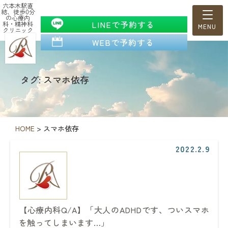
六本木駅直
結、徒歩0分
の心療内
LINEで予約する
科・精神科
クリニック
WEBで予約する
タグ: スマホ依存
HOME
>
スマホ依存
2022.2.9
【心療内科Q/A】「大人のADHDです、ついスマホ
を触ってしまいます…」