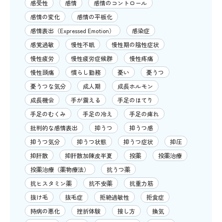
感受性
感情
感情のコントロール
感情の変化
感情の平板化
感情表出（Expressed Emotion）
感染症
感覚過敏
慢性不眠
慢性期の陰性症状
慢性疲労
慢性疲労症候群
慢性疼痛
慢性頭痛
慣らし勤務
憂い
憂うつ
憂うつな気分
成人期
成長ホルモン
成長機会
手が震える
手足のほてり
手足のむくみ
手足の冷え
手足の痺れ
批判的な感情表出
抑うつ
抑うつ感
抑うつ気分
抑うつ状態
抑うつ症状
抑圧
抑肝散
抑肝散加陳皮半夏
投薬
投薬治療
投薬治療（薬物療法）
抗うつ薬
抗ヒスタミン薬
抗不安薬
抗重力筋
抜け毛
抜毛症
拒絶過敏性
拒食症
持病の悪化
挫折体験
接し方
換気