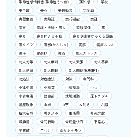
季節性感情障害(季節性うつ病)
孤独感
学校
安中散
安心
安眠効果
完全癖
完璧主義
実熱証
実行機能
実証
宣言
家族・夫婦・恋人
家族関係
寒
寒さ
寒さによる不眠
寒さや疲労からくる頭痛
寒タイプ
寒邪(かんじゃ)
寛解
寝床スマホ
寝汗
寝逃げ
寝酒
対人ストレス
対人劣等
対人摩耗
対人緊張
対人葛藤
対人過敏
対人関係
対人関係療法(IPT)
対処法
対症療法
対策
専門科
小建中湯
小松菜
小柴胡湯
小豆
小青竜湯
就寝前
就職活動
尿トラブル
履歴現象
山椒
山芋
左利き
左脳
巨大妄想
巻き込み
市販薬
希死念慮
帰脾湯
常同行動
常用量依存
平常心
平胃散
年4回
幸せホルモン