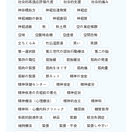
社会的再適応評価尺度
社会的支援
社会的痛み
神田橋処方
神経伝達物質
神経症
神経細胞の新生
神経衰弱
神経質
神経過敏
秋
秋土用
空の巣症候群
空咳
空腹時血糖
空虚感
空間恐怖
立ちくらみ
竹筎温胆湯
笑い
笑顔
第一選択肢
第三世代の認知行動療法
第二の脳
第四の職位
筋弛緩
筋弛緩法
筋肉の発達
筋肉の緊張
筋肉をほぐす
筋肉痛
筋肉量
筋郁の緊張
節ネット
精神の安定
精神保健センター
精神安定
精神疲労
精神疾患の月経前の悪化
精神症状
精神療法（心理療法）
精神的自立
精神科
精神科・心療内科クリニック
糖尿病
糖質依存
系統的脱感作法
納豆
紫蘇
統合失調症
維持療法
緊張
緊張・不安
緊張しやすい