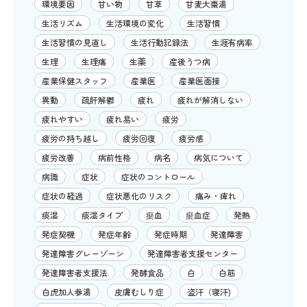
環境要因
甘い物
甘草
甘麦大棗湯
生活リズム
生活環境の変化
生活習慣
生活習慣の見直し
生活行動記録法
生涯有病率
生理
生理痛
生薬
産後うつ病
産業保健スタッフ
産業医
産業医面接
異動
疏肝解鬱
疲れ
疲れが解消しない
疲れやすい
疲れ易い
疲労
疲労の持ち越し
疲労回復
疲労感
疲労改善
病前性格
病名
病気について
病識
症状
症状のコントロール
症状の経過
症状悪化のリスク
痛み・痺れ
痰湿
痰湿タイプ
瘀血
瘀血症
発熱
発症契機
発症年齢
発症時期
発達障害
発達障害グレーゾーン
発達障害者支援センター
発達障害者支援法
発酵食品
白
白筋
白虎加人参湯
皮膚むしり症
盗汗（寝汗)