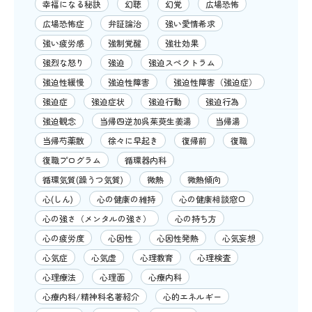
幸福になる秘訣
幻聴
幻覚
広場恐怖
広場恐怖症
弁証論治
強い愛情希求
強い疲労感
強制覚醒
強壮効果
強烈な怒り
強迫
強迫スペクトラム
強迫性緩慢
強迫性障害
強迫性障害（強迫症）
強迫症
強迫症状
強迫行動
強迫行為
強迫観念
当帰四逆加呉茱萸生姜湯
当帰湯
当帰芍薬散
徐々に早起き
復帰前
復職
復職プログラム
循環器内科
循環気質(躁うつ気質)
微熱
微熱傾向
心(しん)
心の健康の維持
心の健康相談窓口
心の強さ（メンタルの強さ）
心の持ち方
心の疲労度
心因性
心因性発熱
心気妄想
心気症
心気虚
心理教育
心理検査
心理療法
心理面
心療内科
心療内科/精神科名著紹介
心的エネルギー