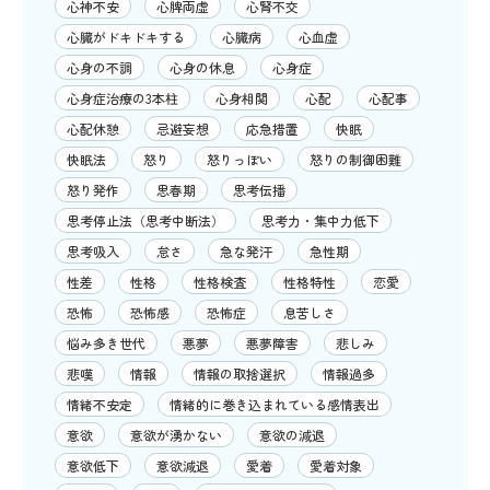
心神不安
心脾両虚
心腎不交
心臓がドキドキする
心臓病
心血虚
心身の不調
心身の休息
心身症
心身症治療の3本柱
心身相関
心配
心配事
心配休憩
忌避妄想
応急措置
快眠
快眠法
怒り
怒りっぽい
怒りの制御困難
怒り発作
思春期
思考伝播
思考停止法（思考中断法）
思考力・集中力低下
思考吸入
怠さ
急な発汗
急性期
性差
性格
性格検査
性格特性
恋愛
恐怖
恐怖感
恐怖症
息苦しさ
悩み多き世代
悪夢
悪夢障害
悲しみ
悲嘆
情報
情報の取捨選択
情報過多
情緒不安定
情緒的に巻き込まれている感情表出
意欲
意欲が湧かない
意欲の減退
意欲低下
意欲減退
愛着
愛着対象