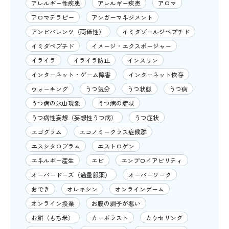
アレルギー性疾患
アレルギー疾患
アロマ
アロマテラピー
アンガーマネジメント
アンビバレンツ（両価性）
イミダゾールジペプチド
イミダペプチド
イメージ・エクスポージャー
イライラ
イライラ防止
インスリン
インターネット・ゲーム障害
インターネット依存
ウォーキング
うつ気分
うつ状態
うつ病
うつ病の氷山現象
うつ病の症状
うつ病性妄想（妄想性うつ病）
うつ症状
エゴグラム
エコノミークラス症候群
エスシタロプラム
エストロゲン
エネルギー産生
エビ
エンプロイアビリティ
オーバードーズ（過量服薬）
オーバーワーク
おでき
オレキシン
オンラインゲーム
オンライン授業
お腹の調子が悪い
お餅（もち米）
カーボラスト
カウセリング