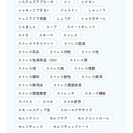
システムズアプローチ
シソ
シナモン
シャキッとできない
ジャスミン
しゃっくり
シュミラクラ現象
しょうが
ショウガオール
じんましん
スープ
スイートオレンジ
スイカ
スキーマ
ストレス
ストレスマネジメント
ストレス低減
ストレス反応
ストレス対処
ストレス性
ストレス性高体温（SIH）
ストレス源
ストレス球
ストレス病
ストレス発散
ストレス緩和
ストレス耐性
ストレス解消
ストレス解消法
ストレス関連疾患
ストレス関連障害
ストレッチ
スヌーズ機能
スパイス
スマホ
スマホ依存
スモールステップ法
スローエクササイズ
セルトラリン
セルフケア
セルフコントロール
セルフチェック
セルフチェックシート