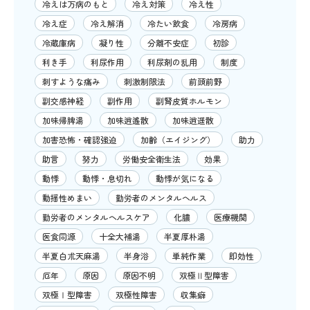
冷えは万病のもと
冷え対策
冷え性
冷え症
冷え解消
冷たい飲食
冷房病
冷蔵庫病
凝り性
分離不安症
初診
利き手
利尿作用
利尿剤の乱用
制度
刺すような痛み
刺激制限法
前頭前野
副交感神経
副作用
副腎皮質ホルモン
加味帰脾湯
加味逍遙散
加味逍遥散
加害恐怖・確認強迫
加齢（エイジング）
助力
助言
努力
労働安全衛生法
効果
動悸
動悸・息切れ
動悸が気になる
動揺性めまい
勤労者のメンタルヘルス
勤労者のメンタルヘルスケア
化膿
医療機関
医食同源
十全大補湯
半夏厚朴湯
半夏白朮天麻湯
半身浴
単純作業
即効性
厄年
原因
原因不明
双極Ⅱ型障害
双極Ⅰ型障害
双極性障害
収集癖