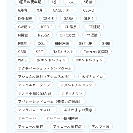
3回目の更年期
3首
５人
5月病
6月病
9月
CAGEテスト
CES-D
DMN状態
DSM-5
GABA
GLP-1
GW明け
ICSD-3
LCU得点
LED照明
M機能
NaSSA
OHIO方式
PM理論
P機能
QOL
REM睡眠
SET-UP
SNRI
SSRI
SST
To Do リスト
Twitter/質問箱
WAIS
β-エンドルフィン
βエンドルフィン
アクチベーション・シンドローム
アシュネル反射（アシュネル法）
あずきカイロ
アスペルガータイプ
アダルトチルドレン
アテネ不眠尺度(AIS)
アドレナリン
アパシーシンドローム（無気力症候群）
アブラハム・マズロー
あるがままの受容
アルコール
アルコール使用障害
アルコール依存
アルコール依存症
アルファ波