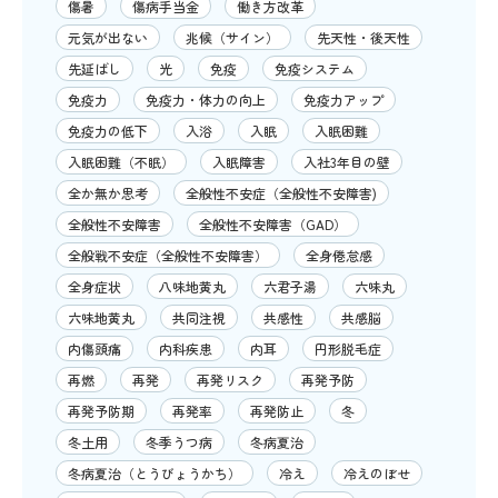
傷暑
傷病手当金
働き方改革
元気が出ない
兆候（サイン）
先天性・後天性
先延ばし
光
免疫
免疫システム
免疫力
免疫力・体力の向上
免疫力アップ
免疫力の低下
入浴
入眠
入眠困難
入眠困難（不眠）
入眠障害
入社3年目の壁
全か無か思考
全般性不安症（全般性不安障害)
全般性不安障害
全般性不安障害（GAD）
全般戦不安症（全般性不安障害）
全身倦怠感
全身症状
八味地黄丸
六君子湯
六味丸
六味地黄丸
共同注視
共感性
共感脳
内傷頭痛
内科疾患
内耳
円形脱毛症
再燃
再発
再発リスク
再発予防
再発予防期
再発率
再発防止
冬
冬土用
冬季うつ病
冬病夏治
冬病夏治（とうびょうかち）
冷え
冷えのぼせ