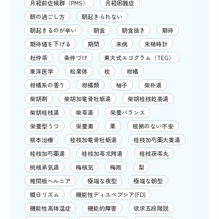
月経前症候群（PMS）
月経困難症
朝の過ごし方
朝起きられない
朝起きるのが辛い
朝食
朝食抜き
期待
期待値を下げる
期間
未病
末梢時計
杜仲茶
条件づけ
東大式エゴグラム（TEG）
東洋医学
松果体
枕
柑橘
柑橘系の香り
柑橘類
柚子
柴朴湯
柴胡剤
柴胡加竜骨牡蛎湯
柴胡桂枝乾姜湯
柴胡桂枝湯
柴苓湯
栄養バランス
栄養型うつ
栄養素
栗
根拠のない不安
根本治療
桂枝加竜骨牡蛎湯
桂枝加芍薬大黄湯
桂枝加芍薬湯
桂枝加苓朮附湯
桂枝茯苓丸
桃核承気湯
梅核気
梅雨
梨
椎間板ヘルニア
極端な夜型
極端な朝型
概日リズム
機能性ディスペプシア(FD)
機能性高体温症
機能的障害
欲求五段階説