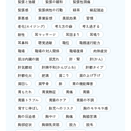
緊張と弛緩
緊張の緩和
緊張性頭痛
緊張感
緊張病性の行動
緑茶
縁起強迫
罪悪感
罪業妄想
美肌効果
習慣
老化(エイジング)
考え方の癖
考え過ぎる
耐性
耳マッサージ
耳詰まり
耳鳴り
耳鼻科
聴覚過敏
職位
職務遂行能力
職場
職場の対人関係
職場復帰
肉体疲労
肌は内臓の鏡
肌荒れ
肝・腎
肝(かん)
肝気鬱結
肝脾不和(かんぴふわ)
肝鬱タイプ
肝鬱化火
肥満
肩こり
肩の上げ下げ
肩回し
肩甲骨
肺
胃の機能障害
胃もたれ
胃実熱証
胃痛
胃腸
胃腸トラブル
胃腸のケア
胃腸の不調
背すじ伸ばし
胎児へのリスク
胸のモヤモヤ感
胸の圧迫感
胸やけ
胸痛
胸脇苦満
胸部症状
胸鎖乳突筋
脱力
脱毛