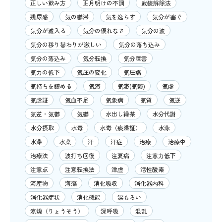
正しい飲み方
正月明けの不調
武装解除法
残尿感
気の鬱滞
気を逸らす
気分が塞ぐ
気分が滅入る
気分の優れなさ
気分の波
気分の移り替わりが激しい
気分の落ち込み
気分の落込み
気分転換
気分障害
気力の低下
気圧の変化
気圧痛
気持ちを鎮める
気滞
気滞(気鬱)
気虚
気虚証
気血不足
気象病
気質
気逆
気逆・気鬱
気鬱
水出し緑茶
水分代謝
水分摂取
水毒
水毒（痰湿証）
水泳
水滞
水菜
汗
汗症
治療
治療中
治療法
波打ち回復
注夏病
注意力低下
注意点
注意転換法
津虚
活性酸素
海産物
海藻
消化吸収
消化器内科
消化器症状
消化機能
涙もろい
涼燥（りょうそう）
深呼吸
混乱