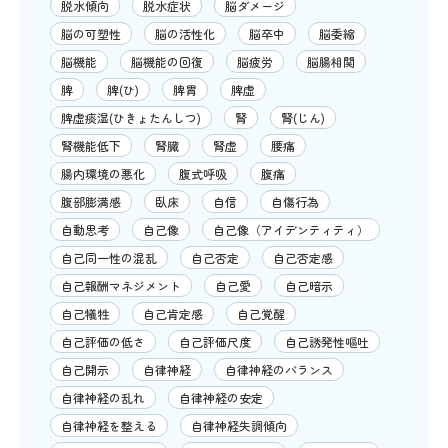
脱水傾向
脱水症状
脳ダメージ
脳の可塑性
脳の活性化
脳卒中
脳委縮
脳機能
脳機能の回復
脳疲労
脳腸相関
脾
脾(ひ)
脾胃
脾虚
脾虚痰湿(ひきょたんしつ)
腎
腎(じん)
腎機能低下
腎臓
腎虚
腰痛
腸内環境の悪化
腹式呼吸
腹痛
腹部膨満感
臥床
自信
自傷行為
自動思考
自己像
自己像（アイデンティティ）
自己同一性の混乱
自己否定
自己否定感
自己報酬マネジメント
自己愛
自己暗示
自己犠牲
自己肯定感
自己覚醒
自己評価の低さ
自己評価尺度
自己誘発性嘔吐
自己開示
自律神経
自律神経のバランス
自律神経の乱れ
自律神経の安定
自律神経を整える
自律神経失調傾向