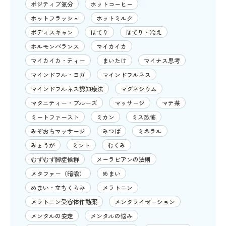
ポジティブ気分
ホットコーヒー
ホットフラッシュ
ホットミルク
ボディスキャン
ほてり
ほてり・冷え
ホルモンバランス
マイカイカ
マイカイカ・ティー
まいたけ
マイナス思考
マインドフル・ヨガ
マインドフルネス
マインドフルネス認知療法
マグネシウム
マタニティー・ブルーズ
マッサージ
マテ茶
ミートファースト
ミカン
ミス恐怖
みぞおちマッサージ
みつば
ミネラル
みょうが
ミント
むくみ
むずむず脚症候群
メーラビアンの法則
メタファー（暗喩）
めまい
めまい・立ちくらみ
メラトニン
メラトニン受容体作動薬
メンタライゼーション
メンタルの安定
メンタルの悩み