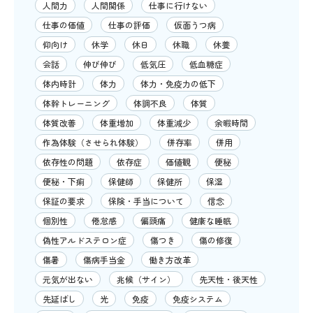
人間力
人間関係
仕事に行けない
仕事の価値
仕事の評価
仮面うつ病
仰向け
休学
休日
休職
休養
会話
伸び伸び
低気圧
低血糖症
体内時計
体力
体力・免疫力の低下
体幹トレーニング
体調不良
体質
体質改善
体重増加
体重減少
余暇時間
作為体験（させられ体験）
併存率
併用
依存性の問題
依存症
価値観
便秘
便秘・下痢
保健師
保健所
保湿
保証の要求
保険・手当について
信念
個別性
倦怠感
偏頭痛
健康な睡眠
偽性アルドステロン症
傷つき
傷の修復
傷暑
傷病手当金
働き方改革
元気が出ない
兆候（サイン）
先天性・後天性
先延ばし
光
免疫
免疫システム