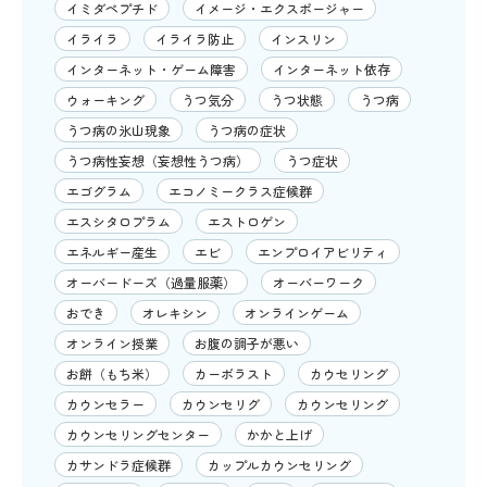
イミダペプチド
イメージ・エクスポージャー
イライラ
イライラ防止
インスリン
インターネット・ゲーム障害
インターネット依存
ウォーキング
うつ気分
うつ状態
うつ病
うつ病の氷山現象
うつ病の症状
うつ病性妄想（妄想性うつ病）
うつ症状
エゴグラム
エコノミークラス症候群
エスシタロプラム
エストロゲン
エネルギー産生
エビ
エンプロイアビリティ
オーバードーズ（過量服薬）
オーバーワーク
おでき
オレキシン
オンラインゲーム
オンライン授業
お腹の調子が悪い
お餅（もち米）
カーボラスト
カウセリング
カウンセラー
カウンセリグ
カウンセリング
カウンセリングセンター
かかと上げ
カサンドラ症候群
カップルカウンセリング