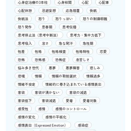
心身症治療の3本柱
心身相関
心配
心配事
心配休憩
忌避妄想
応急措置
快眠
快眠法
怒り
怒りっぽい
怒りの制御困難
怒り発作
思春期
思考伝播
思考停止法（思考中断法）
思考力・集中力低下
思考吸入
怠さ
急な発汗
急性期
性差
性格
性格検査
性格特性
恋愛
恐怖
恐怖感
恐怖症
息苦しさ
悩み多き世代
悪夢
悪夢障害
悲しみ
悲嘆
情報
情報の取捨選択
情報過多
情緒不安定
情緒的に巻き込まれている感情表出
意欲
意欲が湧かない
意欲の減退
意欲低下
意欲減退
愛着
愛着対象
感受性
感情
感情のコントロール
感情の変化
感情の平板化
感情表出（Expressed Emotion）
感染症