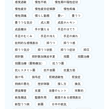
感覚過敏
慢性不眠
慢性期の陰性症状
慢性疲労
慢性疲労症候群
慢性疼痛
慢性頭痛
慣らし勤務
憂い
憂うつ
憂うつな気分
成人期
成長ホルモン
成長機会
手が震える
手足のほてり
手足のむくみ
手足の冷え
手足の痺れ
批判的な感情表出
抑うつ
抑うつ感
抑うつ気分
抑うつ状態
抑うつ症状
抑圧
抑肝散
抑肝散加陳皮半夏
投薬
投薬治療
投薬治療（薬物療法）
抗うつ薬
抗ヒスタミン薬
抗不安薬
抗重力筋
抜け毛
抜毛症
拒絶過敏性
拒食症
持病の悪化
挫折体験
接し方
換気
摂食障害
支援
改善のヒント
攻撃的
救急搬送
整腸作用
敵意のある感情表出
新型うつ病
新薬
日中の眠気