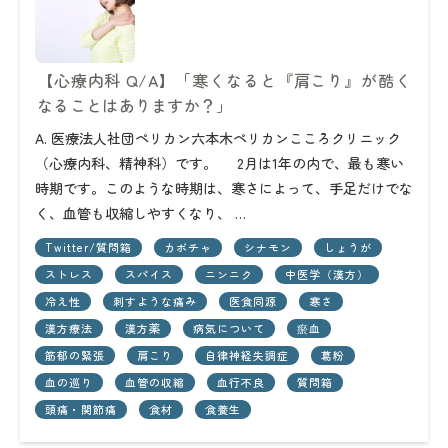
【心療内科 Q/A】「寒くなると『肩こり』が酷く
なることはありますか？」
A. 医療法人社団ペリカン六本木ペリカンこころクリニック
（心療内科、精神科）です。 2月は1年の内で、最も寒い
時期です。このような時期は、寒さによって、手足だけでな
く、血管も収縮しやすくなり、 …
Twitter/質問箱
カボチャ
シナモン
しょうが
ストレス
スパイス
ニンニク
中医学（漢方）
冷え性
刺すような痛み
医食同源
寒さ
漢方療法
漢方薬
病気について
瘀血
筋郁の緊張
肩こり
自律神経失調症
葛粉
血の巡り
血管の収縮
血行不良
質問箱
頭痛・関節痛
食材
食養生