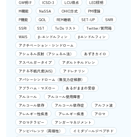
GW明け
ICSD-3
LCU得点
LED照明
M機能
NaSSA
OHIO方式
PM理論
P機能
QOL
REM睡眠
SET-UP
SNRI
SSRI
SST
To Do リスト
Twitter/質問箱
WAIS
β-エンドルフィン
βエンドルフィン
アクチベーション・シンドローム
アシュネル反射（アシュネル法）
あずきカイロ
アスペルガータイプ
アダルトチルドレン
アテネ不眠尺度(AIS)
アドレナリン
アパシーシンドローム（無気力症候群）
アブラハム・マズロー
あるがままの受容
アルコール
アルコール使用障害
アルコール依存
アルコール依存症
アルファ波
アレルギー性疾患
アレルギー疾患
アロマ
アロマテラピー
アンガーマネジメント
アンビバレンツ（両価性）
イミダゾールジペプチド