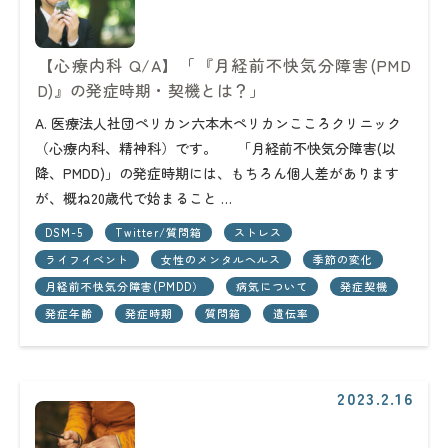
【心療内科 Q/A】「『月経前不快気分障害(PMD
D)』の発症時期・契機とは？」
A. 医療法人社団ペリカン六本木ペリカンこころクリニック
（心療内科、精神科）です。 「月経前不快気分障害(以
降、PMDD)」の発症時期には、もちろん個人差があります
が、概ね20歳代で始まること …
DSM-5
Twitter/質問箱
ストレス
ライフイベント
女性のメンタルヘルス
季節の変化
月経前不快気分障害(PMDD）
病気について
発症契機
発症年齢
発症時期
質問箱
遺伝率
2023.2.16