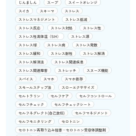
じんましん
スープ
スイートオレンジ
スイカ
スキーマ
ストレス
ストレスマネジメント
ストレス低減
ストレス反応
ストレス対処
ストレス性
ストレス性高体温（SIH）
ストレス源
ストレス球
ストレス病
ストレス発散
ストレス緩和
ストレス耐性
ストレス解消
ストレス解消法
ストレス関連疾患
ストレス関連障害
ストレッチ
スヌーズ機能
スパイス
スマホ
スマホ依存
スモールステップ法
スローエクササイズ
セルトラリン
セルフケア
セルフコントロール
セルフチェック
セルフチェックシート
セルフネグレクト(自己放任)
セルフマネジメント
セルフモニタリング
セロトニン
セロトニン再取り込み阻害・セロトニン受容体調整剤