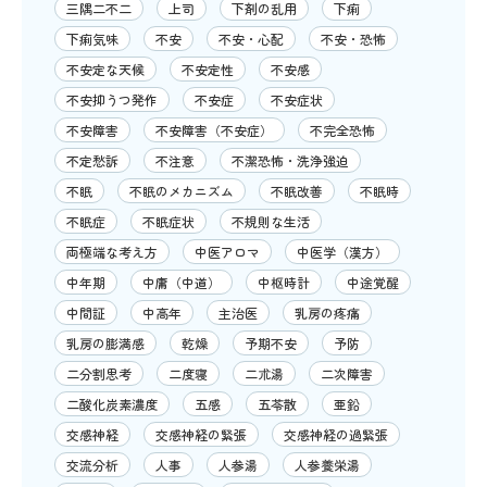
三隅二不二
上司
下剤の乱用
下痢
下痢気味
不安
不安・心配
不安・恐怖
不安定な天候
不安定性
不安感
不安抑うつ発作
不安症
不安症状
不安障害
不安障害（不安症）
不完全恐怖
不定愁訴
不注意
不潔恐怖・洗浄強迫
不眠
不眠のメカニズム
不眠改善
不眠時
不眠症
不眠症状
不規則な生活
両極端な考え方
中医アロマ
中医学（漢方）
中年期
中庸（中道）
中枢時計
中途覚醒
中間証
中高年
主治医
乳房の疼痛
乳房の膨満感
乾燥
予期不安
予防
二分割思考
二度寝
二朮湯
二次障害
二酸化炭素濃度
五感
五苓散
亜鉛
交感神経
交感神経の緊張
交感神経の過緊張
交流分析
人事
人参湯
人参養栄湯