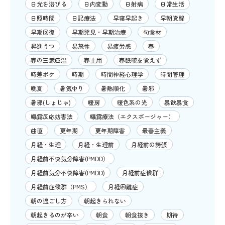
日光を浴びる
日内変動
日射病
日常生活
日照時間
日記療法
早寝早起き
早朝覚醒
早期回復
早期発見・早期治療
旬食材
昇進うつ
易怒性
易疲労感
春
春の三寒四温
春土用
春眠暁を覚えず
時差ボケ
時期
時間神経心理学
時間管理
晩夏
暑気中り
暑熱順化
暑邪
暑邪(しょじゃ)
暖房
暖色系の光
暴飲暴食
曝露反応妨害法
曝露療法（エクスポージャー）
曲直
更年期
更年期障害
最善主義
月経・生理
月経・生理前
月経前の誇張
月経前不快気分障害(PMDD）
月経前気分不快障害(PMDD)
月経前症候群
月経前症候群（PMS）
月経困難症
朝の過ごし方
朝起きられない
朝起きるのが辛い
朝食
朝食抜き
期待