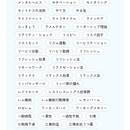
メンタルヘルス
モチベーション
モニタリング
モノトナスの法則
やり方
やる気
ライフイベント
ライフサイクル
ラインケア
らっきょう
ラメルテオン
リーダーシップ理論
リアリティ・ショック
リコピン
リスク因子
リストカット
リズム運動
リハビリテーション
リハビリ出勤
リハビリ勤務
リフレッシュ
リフレッシュ効果
リフレッシュ法
リモートワーク
リラクゼーション法
リラックス
リラックス効果
リラックス法
リンパマッサージ
リンパ節の腫れ
レジリエンス
レストレスレッグス症候群
レム睡眠
レム睡眠行動障害
レモンバーム
ロゼレム
ワーカーズハイ
ワーキングメモリー
一般病院
一貫性
一過性不眠
七情
七物降下湯
三寒四温
三環系抗うつ薬