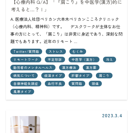
【心療内科 Q/A】「『肩こり』を中医学(漢方)的に
考えると…？Ⅰ」
A. 医療法人社団ペリカン六本木ペリカンこころクリニック
（心療内科、精神科）です。 デスクワークが主体なお仕
事の方にとって、「肩こり」は非常に身近であり、深刻な問
題でもあります。近年のリモート …
Twitter/質問箱
ストレス
むくみ
リモートワーク
不定愁訴
中医学（漢方）
冷え
勤労者のメンタルヘルス
漢方療法
漢方薬
病気について
痰湿タイプ
肝鬱タイプ
肩こり
自律神経失調症
血行不良
質問箱
頭痛
風寒タイプ
2023.3.4