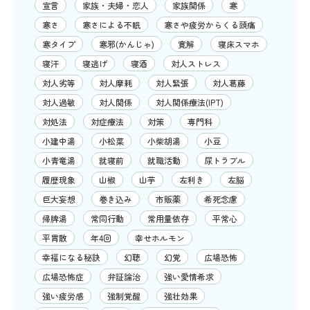
宣言
家族・夫婦・恋人
家族関係
寒
寒さ
寒さによる不眠
寒さや疲労からくる頭痛
寒タイプ
寒邪(かんじゃ)
寛解
寝床スマホ
寝汗
寝逃げ
寝酒
対人ストレス
対人劣等
対人摩耗
対人緊張
対人葛藤
対人過敏
対人関係
対人関係療法(IPT)
対処法
対症療法
対策
専門科
小建中湯
小松菜
小柴胡湯
小豆
小青竜湯
就寝前
就職活動
尿トラブル
履歴現象
山椒
山芋
左利き
左脳
巨大妄想
巻き込み
市販薬
希死念慮
帰脾湯
常同行動
常用量依存
平常心
平胃散
年4回
幸せホルモン
幸福になる秘訣
幻聴
幻覚
広場恐怖
広場恐怖症
弁証論治
強い愛情希求
強い疲労感
強制覚醒
強壮効果