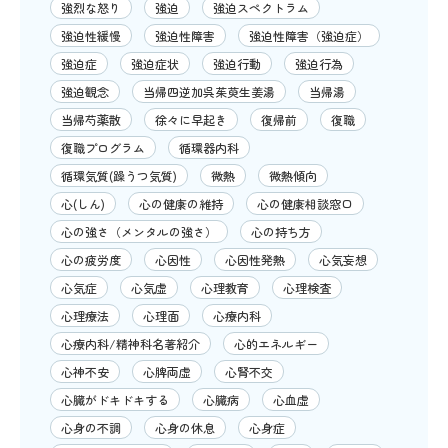
強烈な怒り
強迫
強迫スペクトラム
強迫性緩慢
強迫性障害
強迫性障害（強迫症）
強迫症
強迫症状
強迫行動
強迫行為
強迫観念
当帰四逆加呉茱萸生姜湯
当帰湯
当帰芍薬散
徐々に早起き
復帰前
復職
復職プログラム
循環器内科
循環気質(躁うつ気質)
微熱
微熱傾向
心(しん)
心の健康の維持
心の健康相談窓口
心の強さ（メンタルの強さ）
心の持ち方
心の疲労度
心因性
心因性発熱
心気妄想
心気症
心気虚
心理教育
心理検査
心理療法
心理面
心療内科
心療内科/精神科名著紹介
心的エネルギー
心神不安
心脾両虚
心腎不交
心臓がドキドキする
心臓病
心血虚
心身の不調
心身の休息
心身症