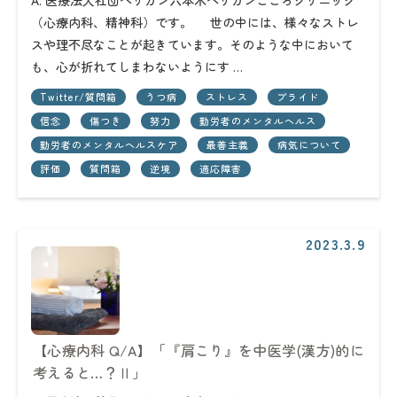
A. 医療法人社団ペリカン六本木ペリカンこころクリニック
（心療内科、精神科）です。 世の中には、様々なストレ
スや理不尽なことが起きています。そのような中において
も、心が折れてしまわないようにす …
Twitter/質問箱
うつ病
ストレス
プライド
信念
傷つき
努力
勤労者のメンタルヘルス
勤労者のメンタルヘルスケア
最善主義
病気について
評価
質問箱
逆境
適応障害
2023.3.9
【心療内科 Q/A】「『肩こり』を中医学(漢方)的に
考えると…？Ⅱ」