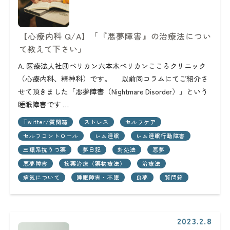
【心療内科 Q/A】「『悪夢障害』の治療法につい
て教えて下さい」
A. 医療法人社団ペリカン六本木ペリカンこころクリニック
（心療内科、精神科）です。 以前同コラムにてご紹介さ
せて頂きました「悪夢障害（Nightmare Disorder）」という
睡眠障害です …
Twitter/質問箱
ストレス
セルフケア
セルフコントロール
レム睡眠
レム睡眠行動障害
三環系抗うつ薬
夢日記
対処法
悪夢
悪夢障害
投薬治療（薬物療法）
治療法
病気について
睡眠障害・不眠
良夢
質問箱
2023.2.8