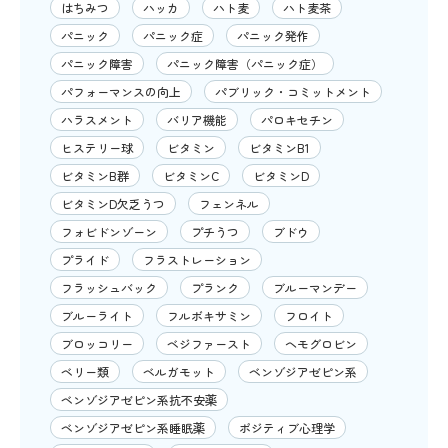
はちみつ
ハッカ
ハト麦
ハト麦茶
パニック
パニック症
パニック発作
パニック障害
パニック障害（パニック症）
パフォーマンスの向上
パブリック・コミットメント
ハラスメント
バリア機能
パロキセチン
ヒステリー球
ビタミン
ビタミンB1
ビタミンB群
ビタミンC
ビタミンD
ビタミンD欠乏うつ
フェンネル
フォビドンゾーン
プチうつ
ブドウ
プライド
フラストレーション
フラッシュバック
プランク
ブルーマンデー
ブルーライト
フルボキサミン
フロイト
ブロッコリー
ベジファースト
ヘモグロビン
ベリー類
ベルガモット
ベンゾジアゼピン系
ベンゾジアゼピン系抗不安薬
ベンゾジアゼピン系睡眠薬
ポジティブ心理学