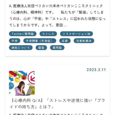
A. 医療法人社団ペリカン六本木ペリカンこころクリニック
（心療内科、精神科）です。 私たちが「緊張」してしま
うのは、心が「不安」や「ストレス」に囚われた状態になっ
てしまうからです。よって、意図 …
Twitter/質問箱
ストレス
リラクゼーション法
不安
不安障害（不安症）
五感
注意転換法
病気について
緊張
質問箱
2023.3.11
【心療内科 Q/A】「ストレスや逆境に強い『プラ
イドの持ち方』とは？」