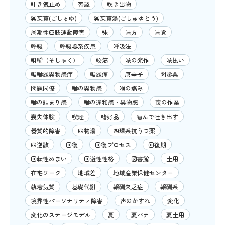
吐き気止め
否認
吹き出物
呉茱萸(ごしゅゆ)
呉茱萸湯(ごしゅゆとう)
周期性四肢運動障害
味
味方
味覚
呼吸
呼吸器系疾患
呼吸法
咀嚼（そしゃく）
咬筋
咳の発作
咳払い
咽喉頭異物感症
咽頭痛
唐辛子
問診票
問題同僚
喉の異物感
喉の痛み
喉の詰まり感
喉の違和感・異物感
喪の作業
喪失体験
喫煙
嗜好品
噛んで吐き出す
器質的障害
四物湯
四環系抗うつ薬
四逆散
回復
回復プロセス
回復期
回転性めまい
回避性性格
図書館
土用
在宅ワーク
地域差
地域産業保健センター
執着気質
基礎代謝
報酬欠乏症
報酬系
境界性パーソナリティ障害
声のかすれ
変化
変化のステージモデル
夏
夏バテ
夏土用