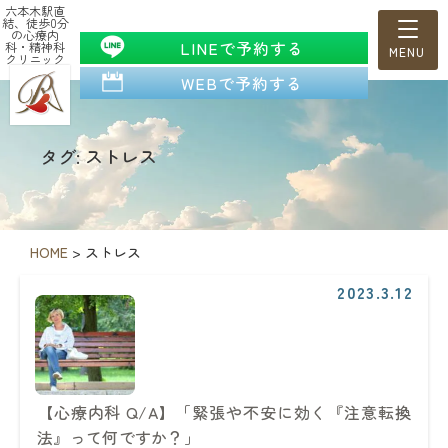
六本木駅直
結、徒歩0分
の心療内
LINEで予約する
科・精神科
クリニック
WEBで予約する
タグ: ストレス
HOME
>
ストレス
2023.3.12
【心療内科 Q/A】「緊張や不安に効く『注意転換
法』って何ですか？」