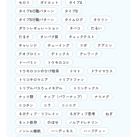
セロリ
ダイエット
タイプA
タイプA行動パターン
タイプB
タイプB行動パターン
タイムログ
タウリン
ダウンレギュレーション
タバコ
だるい
だるさ
タンパク質
チェックテスト
チャレンジ
チューイング
ツボ
テアニン
テオブロミン
デトックス
テレワーク
ドーパミン
トウモロコシ
トウモロコシのひげ根茶
トマト
ドライマウス
トリコチロマニア
トリプトファン
トリプルパスウェイモデル
トリンテックス
ナッツ類
ナップ（パワーナップ）
ナツメグ
ニコチン
ニラ
ニンニク
ネガティブ・リフレイン
ネガティブ思考
ねぎ
ネット依存
のぼせ
ノルアドレナリン
ノンレム睡眠
ハーディネス
ハーブティー