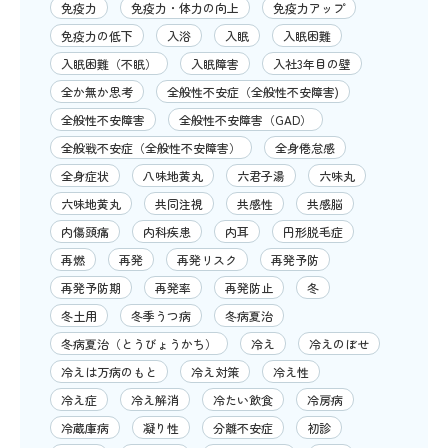
免疫力
免疫力・体力の向上
免疫力アップ
免疫力の低下
入浴
入眠
入眠困難
入眠困難（不眠）
入眠障害
入社3年目の壁
全か無か思考
全般性不安症（全般性不安障害)
全般性不安障害
全般性不安障害（GAD）
全般戦不安症（全般性不安障害）
全身倦怠感
全身症状
八味地黄丸
六君子湯
六味丸
六味地黄丸
共同注視
共感性
共感脳
内傷頭痛
内科疾患
内耳
円形脱毛症
再燃
再発
再発リスク
再発予防
再発予防期
再発率
再発防止
冬
冬土用
冬季うつ病
冬病夏治
冬病夏治（とうびょうかち）
冷え
冷えのぼせ
冷えは万病のもと
冷え対策
冷え性
冷え症
冷え解消
冷たい飲食
冷房病
冷蔵庫病
凝り性
分離不安症
初診