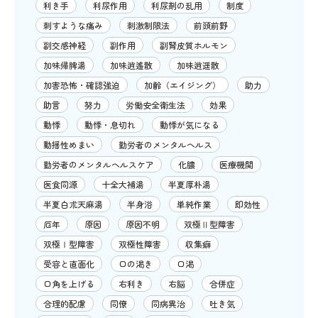
利き手
利尿作用
利尿剤の乱用
制度
刺すような痛み
刺激制限法
前頭前野
副交感神経
副作用
副腎皮質ホルモン
加味帰脾湯
加味逍遙散
加味逍遥散
加害恐怖・確認強迫
加齢（エイジング）
助力
助言
努力
労働安全衛生法
効果
動悸
動悸・息切れ
動悸が気になる
動揺性めまい
勤労者のメンタルヘルス
勤労者のメンタルヘルスケア
化膿
医療機関
医食同源
十全大補湯
半夏厚朴湯
半夏白朮天麻湯
半身浴
単純作業
即効性
厄年
原因
原因不明
双極Ⅱ型障害
双極Ⅰ型障害
双極性障害
収集癖
受容と直面化
口の渇き
口渇
口角を上げる
右利き
右脳
合併症
合理的配慮
同僚
同病異治
吐き気