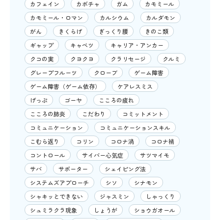
カフェイン
カボチャ
ガム
カモミール
カモミール・ロマン
カルシウム
カルダモン
がん
きくらげ
ぎっくり腰
きのこ類
ギャップ
キャベツ
キャリア・アンカー
クコの実
クヨクヨ
クラリセージ
クルミ
グレープフルーツ
クローブ
ゲーム障害
ゲーム障害（ゲーム依存）
ケアレスミス
げっぷ
ゴーヤ
こころの疲れ
こころの肺炎
こだわり
コミットメント
コミュニケーション
コミュニケーションスキル
こむら返り
コリン
コロナ渦
コロナ禍
コントロール
サイバー心気症
サツマイモ
サバ
サポーター
シェイピング法
システムズアプローチ
シソ
シナモン
シャキッとできない
ジャスミン
しゃっくり
シュミラクラ現象
しょうが
ショウガオール