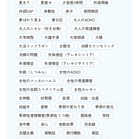
夏太り
夏痩せ
夕食後3時間
外感頭痛
外部EAP
多動性
多汗
夜間頻尿
夢ばかり見る
夢日記
大人のADHD
大人のニキビ（吹き出物）
大人の発達障害
大学病院
大建中湯
大柴胡湯
大腸
大豆イソフラボン
太陽光
夫婦カウンセリング
夫婦の問題
失体感症（アレキシソミア）
失感情症
失感情症（アレキシサイミア）
失眠（しつみん）
女性のADHD
女性のメンタルヘルス
女性の発達障害
女性の自閉スペクトラム症
女性ホルモン
女神散
好発期
妄想
妊娠・出産
妊娠中
姿勢
季節の変わり目
季節の変化
季節性感情障害(季節性うつ病)
孤独感
学校
安中散
安心
安眠効果
完全癖
完璧主義
実熱証
実行機能
実証