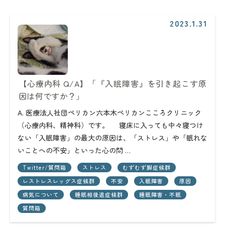
2023.1.31
【心療内科 Q/A】「『入眠障害』を引き起こす原
因は何ですか？」
A. 医療法人社団ペリカン六本木ペリカンこころクリニック
（心療内科、精神科）です。 寝床に入っても中々寝つけ
ない「入眠障害」の最大の原因は、「ストレス」や「眠れな
いことへの不安」といった心の問 …
Twitter/質問箱
ストレス
むずむず脚症候群
レストレスレッグス症候群
不安
入眠障害
原因
病気について
睡眠相後退症候群
睡眠障害・不眠
質問箱