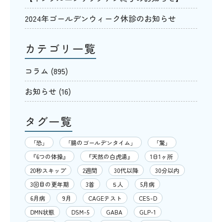
2024年ゴールデンウィーク休診のお知らせ
カテゴリ一覧
コラム
(895)
お知らせ
(16)
タグ一覧
「恐」
「腸のゴールデンタイム」
「驚」
『6つの体操』
『天然の白虎湯』
1日1ヶ所
20秒スキップ
2週間
30代以降
30分以内
3回目の更年期
3首
５人
5月病
6月病
9月
CAGEテスト
CES-D
DMN状態
DSM-5
GABA
GLP-1