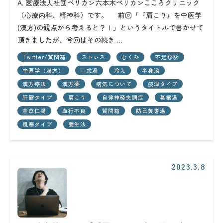
A. 医療法人社団ペリカン六本木ペリカンこころクリニック
（心療内科、精神科）です。 前回「『肩こり』を中医学
(漢方)の観点から考えると？Ⅰ」というタイトルで書かせて
頂きましたが、今回はその続き …
Twitter/質問箱
ストレス
むくみ
不定愁訴
中医学（漢方）
二朮湯
冷え
半身浴
漢方療法
漢方薬
病気について
痰湿タイプ
肝鬱タイプ
肩こり
自律神経失調症
葛根湯
薏苡仁湯
血行不良
質問箱
防已黄耆湯
風寒タイプ
養生法
2023.3.8