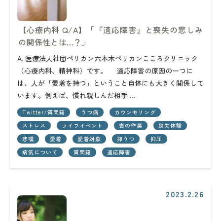
【心療内科 Q/A】「『適応障害』と喪失の悲しみ
の関係性とは…？」
A. 医療法人社団ペリカン六本木ペリカンこころクリニック
（心療内科、精神科）です。 適応障害の原因の一つに
は、人が「愛着を持つ」ということ自体にも大きく関係して
います。例えば、慣れ親しんだ相手 …
Twitter/質問箱
うつ病
カウンセリング
ストレス
ライフイベント
喪の作業
喪失体験
悲嘆
愛着
愛着対象
抑うつ
抑圧
病気について
質問箱
適応障害
2023.2.26