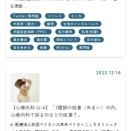
な原因 …
Twitter/質問箱
ストレス
むくみ
中医学（漢方）
動悸
女性のメンタルヘルス
月経前症候群（PMS）
気の鬱滞
気滞(気鬱)
漢方療法
漢方薬
病気について
目の疲れ
目を休める
眩暈
肝(かん)
質問箱
2022.12.16
【心療内科 Q/A】「3種類の眩暈（めまい）の内、
心療内科で診るのはどの眩暈？」
A. 医療法人社団ペリカン六本木ペリカンこころクリニック