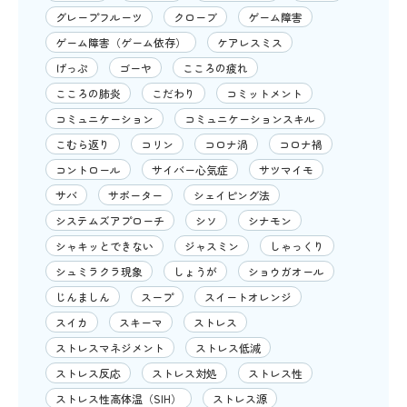
グレープフルーツ
クローブ
ゲーム障害
ゲーム障害（ゲーム依存）
ケアレスミス
げっぷ
ゴーヤ
こころの疲れ
こころの肺炎
こだわり
コミットメント
コミュニケーション
コミュニケーションスキル
こむら返り
コリン
コロナ渦
コロナ禍
コントロール
サイバー心気症
サツマイモ
サバ
サポーター
シェイピング法
システムズアプローチ
シソ
シナモン
シャキッとできない
ジャスミン
しゃっくり
シュミラクラ現象
しょうが
ショウガオール
じんましん
スープ
スイートオレンジ
スイカ
スキーマ
ストレス
ストレスマネジメント
ストレス低減
ストレス反応
ストレス対処
ストレス性
ストレス性高体温（SIH）
ストレス源