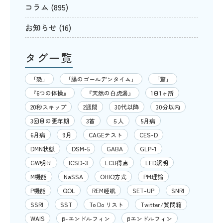
コラム
(895)
お知らせ
(16)
タグ一覧
「恐」
「腸のゴールデンタイム」
「驚」
『6つの体操』
『天然の白虎湯』
1日1ヶ所
20秒スキップ
2週間
30代以降
30分以内
3回目の更年期
3首
５人
5月病
6月病
9月
CAGEテスト
CES-D
DMN状態
DSM-5
GABA
GLP-1
GW明け
ICSD-3
LCU得点
LED照明
M機能
NaSSA
OHIO方式
PM理論
P機能
QOL
REM睡眠
SET-UP
SNRI
SSRI
SST
To Do リスト
Twitter/質問箱
WAIS
β-エンドルフィン
βエンドルフィン