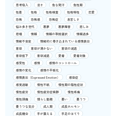
思考吸入
怠さ
急な発汗
急性期
性差
性格
性格検査
性格特性
恋愛
恐怖
恐怖感
恐怖症
息苦しさ
悩み多き世代
悪夢
悪夢障害
悲しみ
悲嘆
情報
情報の取捨選択
情報過多
情緒不安定
情緒的に巻き込まれている感情表出
意欲
意欲が湧かない
意欲の減退
意欲低下
意欲減退
愛着
愛着対象
感受性
感情
感情のコントロール
感情の変化
感情の平板化
感情表出（Expressed Emotion）
感染症
感覚過敏
慢性不眠
慢性期の陰性症状
慢性疲労
慢性疲労症候群
慢性疼痛
慢性頭痛
慣らし勤務
憂い
憂うつ
憂うつな気分
成人期
成長ホルモン
成長機会
手が震える
手足のほてり