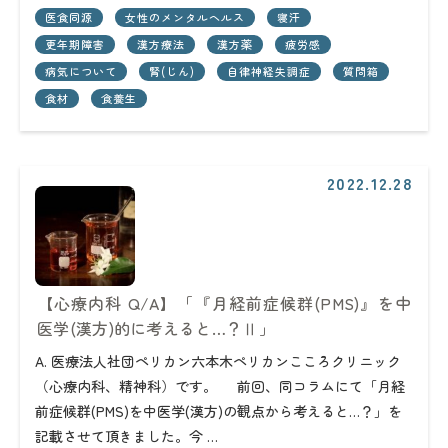
医食同源
女性のメンタルヘルス
寝汗
更年期障害
漢方療法
漢方薬
疲労感
病気について
腎(じん)
自律神経失調症
質問箱
食材
食養生
2022.12.28
【心療内科 Q/A】「『月経前症候群(PMS)』を中
医学(漢方)的に考えると…？Ⅱ」
A. 医療法人社団ペリカン六本木ペリカンこころクリニック
（心療内科、精神科）です。 前回、同コラムにて「月経
前症候群(PMS)を中医学(漢方)の観点から考えると…？」を
記載させて頂きました。今 …