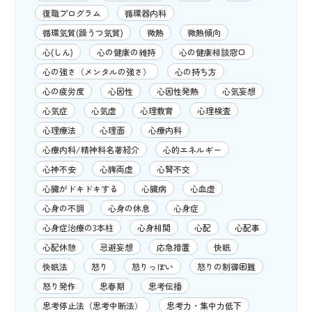
復職プログラム
循環器内科
循環気質(躁うつ気質)
微熱
微熱傾向
心(しん)
心の健康の維持
心の健康相談窓口
心の強さ（メンタルの強さ）
心の持ち方
心の疲労度
心因性
心因性発熱
心気妄想
心気症
心気虚
心理教育
心理検査
心理療法
心理面
心療内科
心療内科/精神科名著紹介
心的エネルギー
心神不安
心脾両虚
心腎不交
心臓がドキドキする
心臓病
心血虚
心身の不調
心身の休息
心身症
心身症治療の3本柱
心身相関
心配
心配事
心配休憩
忌避妄想
応急措置
快眠
快眠法
怒り
怒りっぽい
怒りの制御困難
怒り発作
思春期
思考伝播
思考停止法（思考中断法）
思考力・集中力低下