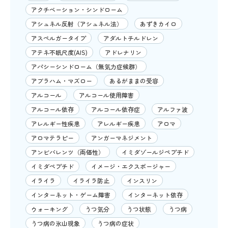
アクチベーション・シンドローム
アシュネル反射（アシュネル法）
あずきカイロ
アスペルガータイプ
アダルトチルドレン
アテネ不眠尺度(AIS)
アドレナリン
アパシーシンドローム（無気力症候群）
アブラハム・マズロー
あるがままの受容
アルコール
アルコール使用障害
アルコール依存
アルコール依存症
アルファ波
アレルギー性疾患
アレルギー疾患
アロマ
アロマテラピー
アンガーマネジメント
アンビバレンツ（両価性）
イミダゾールジペプチド
イミダペプチド
イメージ・エクスポージャー
イライラ
イライラ防止
インスリン
インターネット・ゲーム障害
インターネット依存
ウォーキング
うつ気分
うつ状態
うつ病
うつ病の氷山現象
うつ病の症状