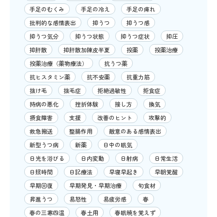
手足のむくみ
手足の冷え
手足の痺れ
批判的な感情表出
抑うつ
抑うつ感
抑うつ気分
抑うつ状態
抑うつ症状
抑圧
抑肝散
抑肝散加陳皮半夏
投薬
投薬治療
投薬治療（薬物療法）
抗うつ薬
抗ヒスタミン薬
抗不安薬
抗重力筋
抜け毛
抜毛症
拒絶過敏性
拒食症
持病の悪化
挫折体験
接し方
換気
摂食障害
支援
改善のヒント
攻撃的
救急搬送
整腸作用
敵意のある感情表出
新型うつ病
新薬
日中の眠気
日光を浴びる
日内変動
日射病
日常生活
日照時間
日記療法
早寝早起き
早朝覚醒
早期回復
早期発見・早期治療
旬食材
昇進うつ
易怒性
易疲労感
春
春の三寒四温
春土用
春眠暁を覚えず