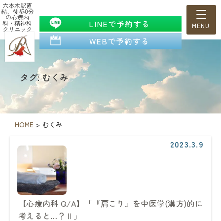
六本木駅直
結、徒歩0分
の心療内
LINEで予約する
科・精神科
クリニック
WEBで予約する
タグ: むくみ
HOME
>
むくみ
2023.3.9
【心療内科 Q/A】「『肩こり』を中医学(漢方)的に
考えると…？Ⅱ」