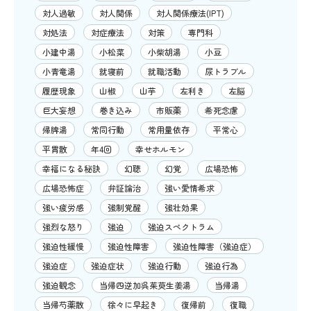
対人過敏
対人関係
対人関係療法(IPT)
対処法
対症療法
対策
専門科
小建中湯
小松菜
小柴胡湯
小豆
小青竜湯
就寝前
就職活動
尿トラブル
履歴現象
山椒
山芋
左利き
左脳
巨大妄想
巻き込み
市販薬
希死念慮
帰脾湯
常同行動
常用量依存
平常心
平胃散
年4回
幸せホルモン
幸福になる秘訣
幻聴
幻覚
広場恐怖
広場恐怖症
弁証論治
強い愛情希求
強い疲労感
強制覚醒
強壮効果
強烈な怒り
強迫
強迫スペクトラム
強迫性緩慢
強迫性障害
強迫性障害（強迫症）
強迫症
強迫症状
強迫行動
強迫行為
強迫観念
当帰四逆加呉茱萸生姜湯
当帰湯
当帰芍薬散
徐々に早起き
復帰前
復職