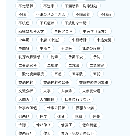
不定愁訴
不注意
不潔恐怖・洗浄強迫
不眠
不眠のメカニズム
不眠改善
不眠時
不眠症
不眠症状
不規則な生活
両極端な考え方
中医アロマ
中医学（漢方）
中年期
中庸（中道）
中枢時計
中途覚醒
中間証
中高年
主治医
乳房の疼痛
乳房の膨満感
乾燥
予期不安
予防
二分割思考
二度寝
二朮湯
二次障害
二酸化炭素濃度
五感
五苓散
亜鉛
交感神経
交感神経の緊張
交感神経の過緊張
交流分析
人事
人参湯
人参養栄湯
人間力
人間関係
仕事に行けない
仕事の価値
仕事の評価
仮面うつ病
仰向け
休学
休日
休職
休養
会話
伸び伸び
低気圧
低血糖症
体内時計
体力
体力・免疫力の低下