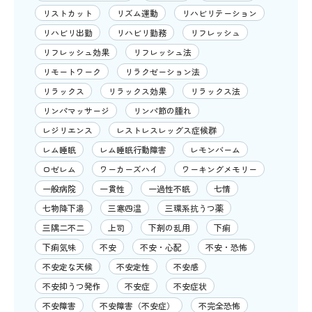
リストカット
リズム運動
リハビリテーション
リハビリ出勤
リハビリ勤務
リフレッシュ
リフレッシュ効果
リフレッシュ法
リモートワーク
リラクゼーション法
リラックス
リラックス効果
リラックス法
リンパマッサージ
リンパ節の腫れ
レジリエンス
レストレスレッグス症候群
レム睡眠
レム睡眠行動障害
レモンバーム
ロゼレム
ワーカーズハイ
ワーキングメモリー
一般病院
一貫性
一過性不眠
七情
七物降下湯
三寒四温
三環系抗うつ薬
三隅二不二
上司
下剤の乱用
下痢
下痢気味
不安
不安・心配
不安・恐怖
不安定な天候
不安定性
不安感
不安抑うつ発作
不安症
不安症状
不安障害
不安障害（不安症）
不完全恐怖