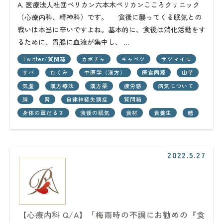
A. 医療法人社団ペリカン六本木ペリカンこころクリニック
（心療内科、精神科）です。 食後に襲ってくる眠気との
戦いは本当に辛いですよね。基本的に、食後は消化活動をす
るために、胃腸に血液が集中し、 …
Twitter/質問箱
カボチャ
キャベツ
サツマイモ
サバ
むくみ
中医学（漢方）
医食同源
山芋
気虚
漢方療法
漢方薬
疲労感
病気について
脾
腎
自律神経失調症
質問箱
身体の重だるさ
食後の眠気
食材
食養生
鱈
2022.5.27
【心療内科 Q/A】「梅雨時の不調にお勧めの『食