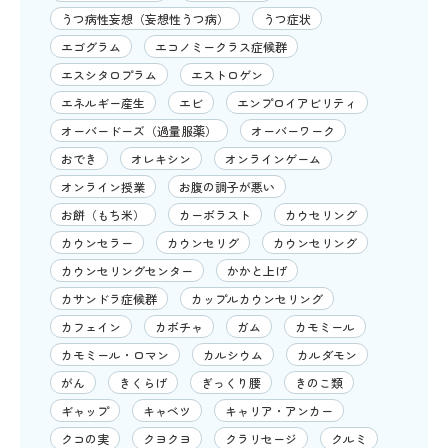
うつ病性妄想（妄想性うつ病）
うつ症状
エゴグラム
エコノミークラス症候群
エスシタロプラム
エストロゲン
エネルギー産生
エビ
エンプロイアビリティ
オーバードーズ（過量服薬）
オーバーワーク
おでき
オレキシン
オンラインゲーム
オンライン授業
お腹の調子が悪い
お餅（もち米）
カーボラスト
カウセリング
カウンセラー
カウンセリグ
カウンセリング
カウンセリングセンター
かかと上げ
カサンドラ症候群
カップルカウンセリング
カフェイン
カボチャ
ガム
カモミール
カモミール・ロマン
カルシウム
カルダモン
がん
きくらげ
ぎっくり腰
きのこ類
ギャップ
キャベツ
キャリア・アンカー
クコの実
クヨクヨ
クラリセージ
クルミ