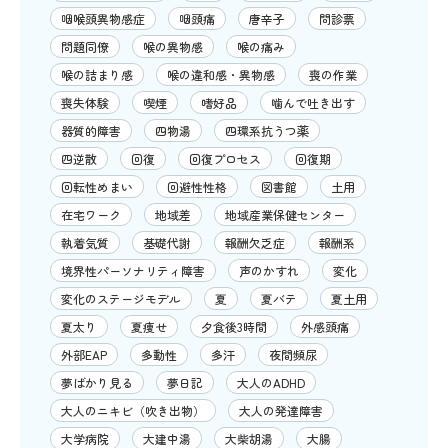
咽喉頭異物感症
咽頭痛
唐辛子
問診票
問題同僚
喉の異物感
喉の痛み
喉の詰まり感
喉の違和感・異物感
喪の作業
喪失体験
喫煙
嗜好品
噛んで吐き出す
器質的障害
四物湯
四環系抗うつ薬
四逆散
回復
回復プロセス
回復期
回転性めまい
回避性性格
図書館
土用
在宅ワーク
地域差
地域産業保健センター
執着気質
基礎代謝
報酬欠乏症
報酬系
境界性パーソナリティ障害
声のかすれ
変化
変化のステージモデル
夏
夏バテ
夏土用
夏太り
夏痩せ
夕食後3時間
外感頭痛
外部EAP
多動性
多汗
夜間頻尿
夢ばかり見る
夢日記
大人のADHD
大人のニキビ（吹き出物）
大人の発達障害
大学病院
大建中湯
大柴胡湯
大腸