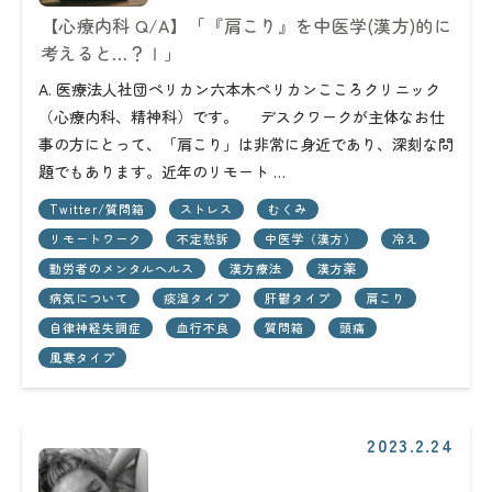
【心療内科 Q/A】「『肩こり』を中医学(漢方)的に
考えると…？Ⅰ」
A. 医療法人社団ペリカン六本木ペリカンこころクリニック
（心療内科、精神科）です。 デスクワークが主体なお仕
事の方にとって、「肩こり」は非常に身近であり、深刻な問
題でもあります。近年のリモート …
Twitter/質問箱
ストレス
むくみ
リモートワーク
不定愁訴
中医学（漢方）
冷え
勤労者のメンタルヘルス
漢方療法
漢方薬
病気について
痰湿タイプ
肝鬱タイプ
肩こり
自律神経失調症
血行不良
質問箱
頭痛
風寒タイプ
2023.2.24