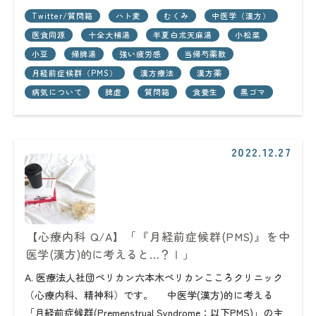
Twitter/質問箱
ハト麦
むくみ
中医学（漢方）
医食同源
十全大補湯
半夏白朮天麻湯
小松菜
小豆
帰脾湯
強い疲労感
当帰芍薬散
月経前症候群（PMS）
漢方療法
漢方薬
病気について
脾虚
質問箱
食養生
黒ゴマ
2022.12.27
【心療内科 Q/A】「『月経前症候群(PMS)』を中
医学(漢方)的に考えると…？Ⅰ」
A. 医療法人社団ペリカン六本木ペリカンこころクリニック
（心療内科、精神科）です。 中医学(漢方)的に考える
「月経前症候群(Premenstrual Syndrome：以下PMS)」の主