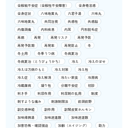
全般戦不安症（全般性不安障害）
全身倦怠感
全身症状
八味地黄丸
六君子湯
六味丸
六味地黄丸
共同注視
共感性
共感脳
内傷頭痛
内科疾患
内耳
円形脱毛症
再燃
再発
再発リスク
再発予防
再発予防期
再発率
再発防止
冬
冬土用
冬季うつ病
冬病夏治
冬病夏治（とうびょうかち）
冷え
冷えのぼせ
冷えは万病のもと
冷え対策
冷え性
冷え症
冷え解消
冷たい飲食
冷房病
冷蔵庫病
凝り性
分離不安症
初診
利き手
利尿作用
利尿剤の乱用
制度
刺すような痛み
刺激制限法
前頭前野
副交感神経
副作用
副腎皮質ホルモン
加味帰脾湯
加味逍遙散
加味逍遥散
加害恐怖・確認強迫
加齢（エイジング）
助力