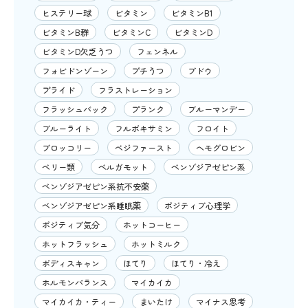
ヒステリー球
ビタミン
ビタミンB1
ビタミンB群
ビタミンC
ビタミンD
ビタミンD欠乏うつ
フェンネル
フォビドンゾーン
プチうつ
ブドウ
プライド
フラストレーション
フラッシュバック
プランク
ブルーマンデー
ブルーライト
フルボキサミン
フロイト
ブロッコリー
ベジファースト
ヘモグロビン
ベリー類
ベルガモット
ベンゾジアゼピン系
ベンゾジアゼピン系抗不安薬
ベンゾジアゼピン系睡眠薬
ポジティブ心理学
ポジティブ気分
ホットコーヒー
ホットフラッシュ
ホットミルク
ボディスキャン
ほてり
ほてり・冷え
ホルモンバランス
マイカイカ
マイカイカ・ティー
まいたけ
マイナス思考