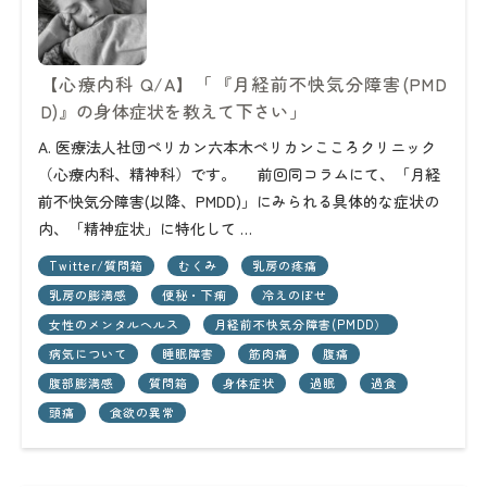
【心療内科 Q/A】「『月経前不快気分障害(PMD
D)』の身体症状を教えて下さい」
A. 医療法人社団ペリカン六本木ペリカンこころクリニック
（心療内科、精神科）です。 前回同コラムにて、「月経
前不快気分障害(以降、PMDD)」にみられる具体的な症状の
内、「精神症状」に特化して …
Twitter/質問箱
むくみ
乳房の疼痛
乳房の膨満感
便秘・下痢
冷えのぼせ
女性のメンタルヘルス
月経前不快気分障害(PMDD）
病気について
睡眠障害
筋肉痛
腹痛
腹部膨満感
質問箱
身体症状
過眠
過食
頭痛
食欲の異常