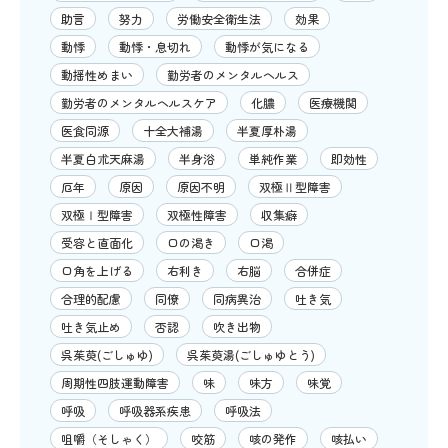
助言
努力
労働安全衛生法
効果
動悸
動悸・息切れ
動悸が気になる
動揺性めまい
勤労者のメンタルヘルス
勤労者のメンタルヘルスケア
化膿
医療機関
医食同源
十全大補湯
半夏厚朴湯
半夏白朮天麻湯
半身浴
単純作業
即効性
厄年
原因
原因不明
双極Ⅱ型障害
双極Ⅰ型障害
双極性障害
収集癖
受容と直面化
口の渇き
口渇
口角を上げる
右利き
右脳
合併症
合理的配慮
同僚
同病異治
吐き気
吐き気止め
否認
吹き出物
呉茱萸(ごしゅゆ)
呉茱萸湯(ごしゅゆとう)
周期性四肢運動障害
味
味方
味覚
呼吸
呼吸器系疾患
呼吸法
咀嚼（そしゃく）
咬筋
咳の発作
咳払い