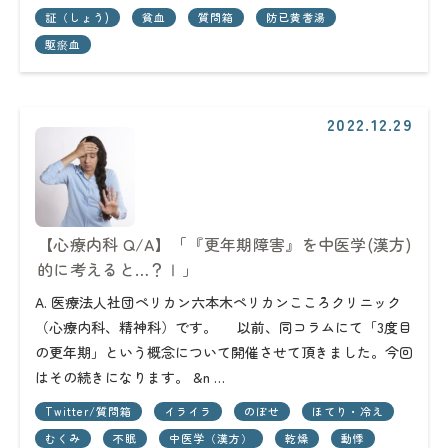
証（しょう)
貧血
質問箱
防已黄耆湯
駆瘀血
2022.12.29
【心療内科 Q/A】「『更年期障害』を中医学(漢方)
的に考えると…？Ⅰ」
A. 医療法人社団ペリカン六本木ペリカンこころクリニック
（心療内科、精神科）です。 以前、同コラムにて「3度目
の更年期」という概念について開催させて頂きました。今回
はその続きになります。 &n …
Twitter/質問箱
イライラ
のぼせ
ほてり・冷え
むくみ
不眠
中医学（漢方）
乾燥
動悸