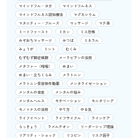
マインドフル・ヨガ
マインドフルネス
マインドフルネス認知療法
マグネシウム
マタニティー・ブルーズ
マッサージ
マテ茶
ミートファースト
ミカン
ミス恐怖
みぞおちマッサージ
みつば
ミネラル
みょうが
ミント
むくみ
むずむず脚症候群
メーラビアンの法則
メタファー（暗喩）
めまい
めまい・立ちくらみ
メラトニン
メラトニン受容体作動薬
メンタライゼーション
メンタルの安定
メンタルの悩み
メンタルヘルス
モチベーション
モニタリング
モノトナスの法則
やり方
やる気
ライフイベント
ライフサイクル
ラインケア
らっきょう
ラメルテオン
リーダーシップ理論
リアリティ・ショック
リコピン
リスク因子