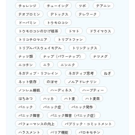
チャレンジ
チューイング
ツボ
テアニン
テオブロミン
デトックス
テレワーク
ドーパミン
トウモロコシ
トウモロコシのひげ根茶
トマト
ドライマウス
トリコチロマニア
トリプトファン
トリプルパスウェイモデル
トリンテックス
ナッツ類
ナップ（パワーナップ）
ナツメグ
ニコチン
ニラ
ニンニク
ネガティブ・リフレイン
ネガティブ思考
ねぎ
ネット依存
のぼせ
ノルアドレナリン
ノンレム睡眠
ハーディネス
ハーブティー
はちみつ
ハッカ
ハト麦
ハト麦茶
パニック
パニック症
パニック発作
パニック障害
パニック障害（パニック症）
パフォーマンスの向上
パブリック・コミットメント
ハラスメント
バリア機能
パロキセチン