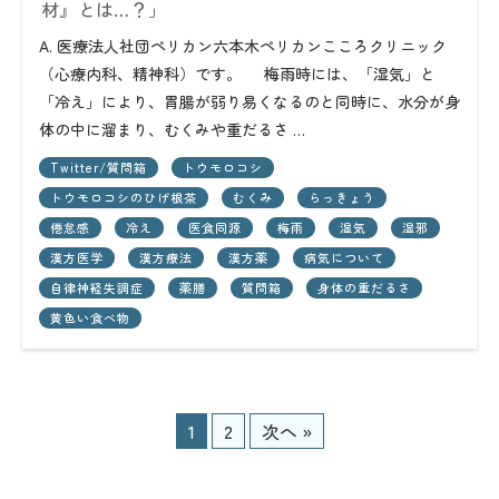
材』とは…？」
A. 医療法人社団ペリカン六本木ペリカンこころクリニック
（心療内科、精神科）です。 梅雨時には、「湿気」と
「冷え」により、胃腸が弱り易くなるのと同時に、水分が身
体の中に溜まり、むくみや重だるさ …
Twitter/質問箱
トウモロコシ
トウモロコシのひげ根茶
むくみ
らっきょう
倦怠感
冷え
医食同源
梅雨
湿気
湿邪
漢方医学
漢方療法
漢方薬
病気について
自律神経失調症
薬膳
質問箱
身体の重だるさ
黄色い食べ物
1
2
次へ »