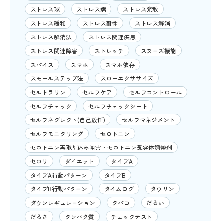
ストレス球
ストレス病
ストレス発散
ストレス緩和
ストレス耐性
ストレス解消
ストレス解消法
ストレス関連疾患
ストレス関連障害
ストレッチ
スヌーズ機能
スパイス
スマホ
スマホ依存
スモールステップ法
スローエクササイズ
セルトラリン
セルフケア
セルフコントロール
セルフチェック
セルフチェックシート
セルフネグレクト(自己放任)
セルフマネジメント
セルフモニタリング
セロトニン
セロトニン再取り込み阻害・セロトニン受容体調整剤
セロリ
ダイエット
タイプA
タイプA行動パターン
タイプB
タイプB行動パターン
タイムログ
タウリン
ダウンレギュレーション
タバコ
だるい
だるさ
タンパク質
チェックテスト