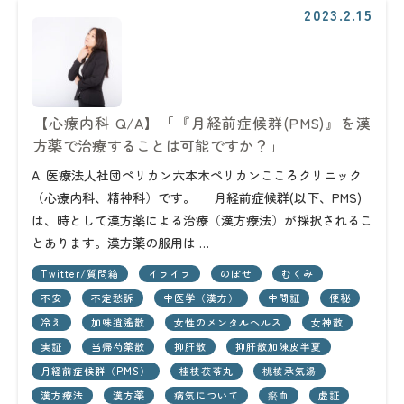
2023.2.15
【心療内科 Q/A】「『月経前症候群(PMS)』を漢
方薬で治療することは可能ですか？」
A. 医療法人社団ペリカン六本木ペリカンこころクリニック
（心療内科、精神科）です。 月経前症候群(以下、PMS)
は、時として漢方薬による治療（漢方療法）が採択されるこ
とあります。漢方薬の服用は …
Twitter/質問箱
イライラ
のぼせ
むくみ
不安
不定愁訴
中医学（漢方）
中間証
便秘
冷え
加味逍遙散
女性のメンタルヘルス
女神散
実証
当帰芍薬散
抑肝散
抑肝散加陳皮半夏
月経前症候群（PMS）
桂枝茯苓丸
桃核承気湯
漢方療法
漢方薬
病気について
瘀血
虚証