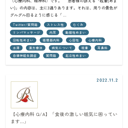
（心療内科、精神科）です。 患者様の訴える「眩暈(めま
い)」の内容は、主に3通りあります。それは、周りの景色が
グルグル回るように感じる「 …
Twitter/質問箱
ストレス性
むくみ
リンパマッサージ
内耳
動揺性めまい
回転性めまい
循環器内科
心因性
心療内科
水滞
漢方療法
病気について
眩暈
耳鼻科
自律神経失調症
質問箱
起立性めまい
2022.11.2
【心療内科 Q/A】「食後の激しい眠気に困ってい
ます…」