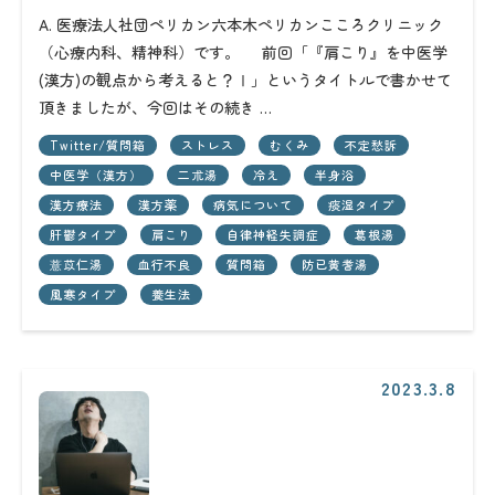
A. 医療法人社団ペリカン六本木ペリカンこころクリニック
（心療内科、精神科）です。 前回「『肩こり』を中医学
(漢方)の観点から考えると？Ⅰ」というタイトルで書かせて
頂きましたが、今回はその続き …
Twitter/質問箱
ストレス
むくみ
不定愁訴
中医学（漢方）
二朮湯
冷え
半身浴
漢方療法
漢方薬
病気について
痰湿タイプ
肝鬱タイプ
肩こり
自律神経失調症
葛根湯
薏苡仁湯
血行不良
質問箱
防已黄耆湯
風寒タイプ
養生法
2023.3.8