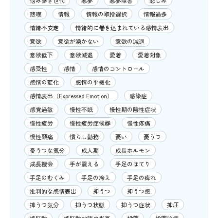
悩み多き世代
悪夢
悪夢障害
悲しみ
悲嘆
情報
情報の取捨選択
情報過多
情緒不安定
情緒的に巻き込まれている感情表出
意欲
意欲が湧かない
意欲の減退
意欲低下
意欲減退
愛着
愛着対象
感受性
感情
感情のコントロール
感情の変化
感情の平板化
感情表出（Expressed Emotion）
感染症
感覚過敏
慢性不眠
慢性期の陰性症状
慢性疲労
慢性疲労症候群
慢性疼痛
慢性頭痛
慣らし勤務
憂い
憂うつ
憂うつな気分
成人期
成長ホルモン
成長機会
手が震える
手足のほてり
手足のむくみ
手足の冷え
手足の痺れ
批判的な感情表出
抑うつ
抑うつ感
抑うつ気分
抑うつ状態
抑うつ症状
抑圧