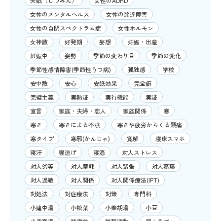
失眠（しつみん）
女性のADHD
女性のメンタルヘルス
女性の発達障害
女性の自閉スペクトラム症
女性ホルモン
女神散
好発期
妄想
妊娠・出産
妊娠中
姿勢
季節の変わり目
季節の変化
季節性感情障害(季節性うつ病)
孤独感
学校
安中散
安心
安眠効果
完全癖
完璧主義
実熱証
実行機能
実証
宣言
家族・夫婦・恋人
家族関係
寒
寒さ
寒さによる不眠
寒さや疲労からくる頭痛
寒タイプ
寒邪(かんじゃ)
寛解
寝床スマホ
寝汗
寝逃げ
寝酒
対人ストレス
対人劣等
対人摩耗
対人緊張
対人葛藤
対人過敏
対人関係
対人関係療法(IPT)
対処法
対症療法
対策
専門科
小建中湯
小松菜
小柴胡湯
小豆