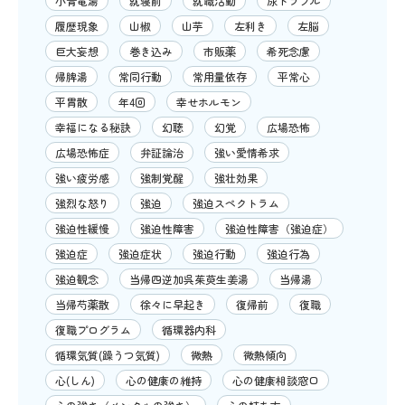
小青竜湯
就寝前
就職活動
尿トラブル
履歴現象
山椒
山芋
左利き
左脳
巨大妄想
巻き込み
市販薬
希死念慮
帰脾湯
常同行動
常用量依存
平常心
平胃散
年4回
幸せホルモン
幸福になる秘訣
幻聴
幻覚
広場恐怖
広場恐怖症
弁証論治
強い愛情希求
強い疲労感
強制覚醒
強壮効果
強烈な怒り
強迫
強迫スペクトラム
強迫性緩慢
強迫性障害
強迫性障害（強迫症）
強迫症
強迫症状
強迫行動
強迫行為
強迫観念
当帰四逆加呉茱萸生姜湯
当帰湯
当帰芍薬散
徐々に早起き
復帰前
復職
復職プログラム
循環器内科
循環気質(躁うつ気質)
微熱
微熱傾向
心(しん)
心の健康の維持
心の健康相談窓口