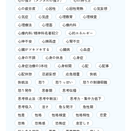
心の強さ（メンタルの強さ）
心の持ち方
心の疲労度
心因性
心因性発熱
心気妄想
心気症
心気虚
心理教育
心理検査
心理療法
心理面
心療内科
心療内科/精神科名著紹介
心的エネルギー
心神不安
心脾両虚
心腎不交
心臓がドキドキする
心臓病
心血虚
心身の不調
心身の休息
心身症
心身症治療の3本柱
心身相関
心配
心配事
心配休憩
忌避妄想
応急措置
快眠
快眠法
怒り
怒りっぽい
怒りの制御困難
怒り発作
思春期
思考伝播
思考停止法（思考中断法）
思考力・集中力低下
思考吸入
怠さ
急な発汗
急性期
性差
性格
性格検査
性格特性
恋愛
恐怖
恐怖感
恐怖症
息苦しさ