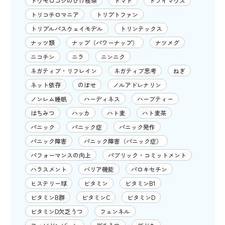
トウモロコシのひげ根茶
トマト
ドライマウス
トリコチロマニア
トリプトファン
トリプルパスウェイモデル
トリンテックス
ナッツ類
ナップ（パワーナップ）
ナツメグ
ニコチン
ニラ
ニンニク
ネガティブ・リフレイン
ネガティブ思考
ねぎ
ネット依存
のぼせ
ノルアドレナリン
ノンレム睡眠
ハーディネス
ハーブティー
はちみつ
ハッカ
ハト麦
ハト麦茶
パニック
パニック症
パニック発作
パニック障害
パニック障害（パニック症）
パフォーマンスの向上
パブリック・コミットメント
ハラスメント
バリア機能
パロキセチン
ヒステリー球
ビタミン
ビタミンB1
ビタミンB群
ビタミンC
ビタミンD
ビタミンD欠乏うつ
フェンネル