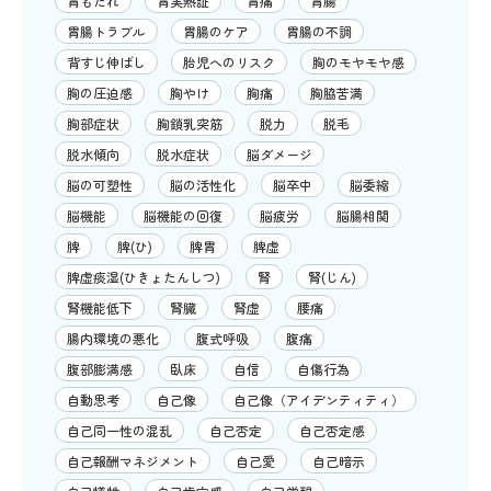
胃もたれ
胃実熱証
胃痛
胃腸
胃腸トラブル
胃腸のケア
胃腸の不調
背すじ伸ばし
胎児へのリスク
胸のモヤモヤ感
胸の圧迫感
胸やけ
胸痛
胸脇苦満
胸部症状
胸鎖乳突筋
脱力
脱毛
脱水傾向
脱水症状
脳ダメージ
脳の可塑性
脳の活性化
脳卒中
脳委縮
脳機能
脳機能の回復
脳疲労
脳腸相関
脾
脾(ひ)
脾胃
脾虚
脾虚痰湿(ひきょたんしつ)
腎
腎(じん)
腎機能低下
腎臓
腎虚
腰痛
腸内環境の悪化
腹式呼吸
腹痛
腹部膨満感
臥床
自信
自傷行為
自動思考
自己像
自己像（アイデンティティ）
自己同一性の混乱
自己否定
自己否定感
自己報酬マネジメント
自己愛
自己暗示