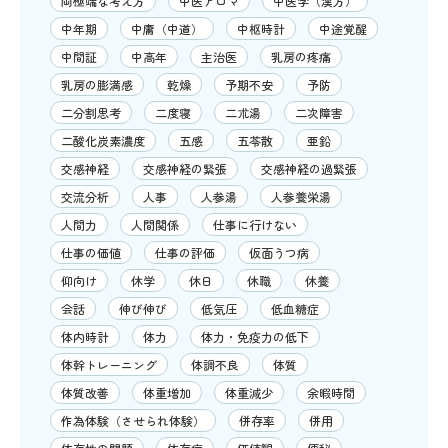
両極端な考え方
中医アロマ
中医学（漢方）
中年期
中庸（中道）
中枢時計
中途覚醒
中間証
中高年
主治医
乳房の疼痛
乳房の膨満感
乾燥
予期不安
予防
二分割思考
二度寝
二朮湯
二次障害
二酸化炭素濃度
五感
五苓散
亜鉛
交感神経
交感神経の緊張
交感神経の過緊張
交流分析
人事
人参湯
人参養栄湯
人間力
人間関係
仕事に行けない
仕事の価値
仕事の評価
仮面うつ病
仰向け
休学
休日
休職
休養
会話
伸び伸び
低気圧
低血糖症
体内時計
体力
体力・免疫力の低下
体幹トレーニング
体調不良
体質
体質改善
体重増加
体重減少
余暇時間
作為体験（させられ体験）
併存率
併用