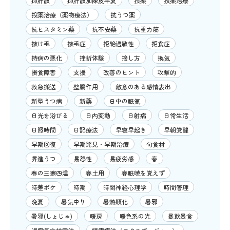
抑肝散
抑肝散加陳皮半夏
投薬
投薬治療
投薬治療（薬物療法）
抗うつ薬
抗ヒスタミン薬
抗不安薬
抗重力筋
抜け毛
抜毛症
拒絶過敏性
拒食症
持病の悪化
挫折体験
接し方
換気
摂食障害
支援
改善のヒント
攻撃的
救急搬送
整腸作用
敵意のある感情表出
新型うつ病
新薬
日中の眠気
日光を浴びる
日内変動
日射病
日常生活
日照時間
日記療法
早寝早起き
早朝覚醒
早期回復
早期発見・早期治療
旬食材
昇進うつ
易怒性
易疲労感
春
春の三寒四温
春土用
春眠暁を覚えず
時差ボケ
時期
時間神経心理学
時間管理
晩夏
暑気中り
暑熱順化
暑邪
暑邪(しょじゃ)
暖房
暖色系の光
暴飲暴食