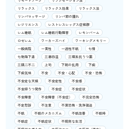
リモートワーク
リラクゼーション法
リラックス
リラックス効果
リラックス法
リンパマッサージ
リンパ節の腫れ
レジリエンス
レストレスレッグス症候群
レム睡眠
レム睡眠行動障害
レモンバーム
ロゼレム
ワーカーズハイ
ワーキングメモリー
一般病院
一貫性
一過性不眠
七情
七物降下湯
三寒四温
三環系抗うつ薬
三隅二不二
上司
下剤の乱用
下痢
下痢気味
不安
不安・心配
不安・恐怖
不安定な天候
不安定性
不安感
不安抑うつ発作
不安症
不安症状
不安障害
不安障害（不安症）
不完全恐怖
不定愁訴
不注意
不潔恐怖・洗浄強迫
不眠
不眠のメカニズム
不眠改善
不眠時
不眠症
不眠症状
不規則な生活