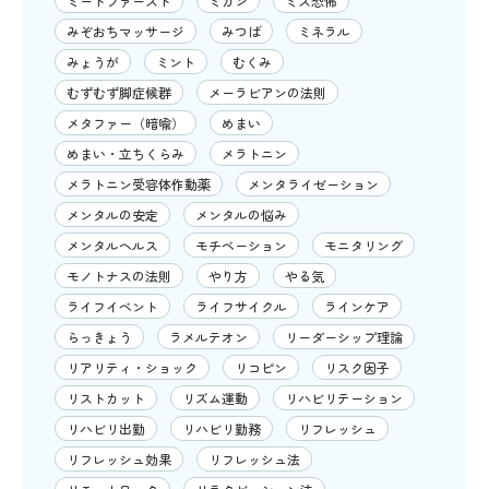
ミートファースト
ミカン
ミス恐怖
みぞおちマッサージ
みつば
ミネラル
みょうが
ミント
むくみ
むずむず脚症候群
メーラビアンの法則
メタファー（暗喩）
めまい
めまい・立ちくらみ
メラトニン
メラトニン受容体作動薬
メンタライゼーション
メンタルの安定
メンタルの悩み
メンタルヘルス
モチベーション
モニタリング
モノトナスの法則
やり方
やる気
ライフイベント
ライフサイクル
ラインケア
らっきょう
ラメルテオン
リーダーシップ理論
リアリティ・ショック
リコピン
リスク因子
リストカット
リズム運動
リハビリテーション
リハビリ出勤
リハビリ勤務
リフレッシュ
リフレッシュ効果
リフレッシュ法