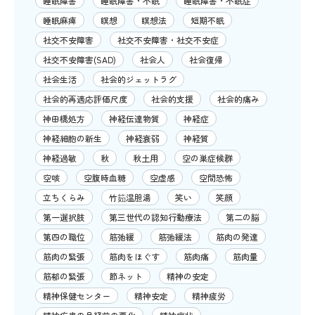
睡眠障害
睡眠障害・不眠
睡眠障害・不眠症
睡眠麻痺
瞑想
瞑想法
短期不眠
社交不安障害
社交不安障害・社交不安症
社交不安障害(SAD)
社会人
社会復帰
社会生活
社会的ジェットラグ
社会的再適応評価尺度
社会的支援
社会的痛み
神田橋処方
神経伝達物質
神経症
神経細胞の新生
神経衰弱
神経質
神経過敏
秋
秋土用
空の巣症候群
空咳
空腹時血糖
空虚感
空間恐怖
立ちくらみ
竹筎温胆湯
笑い
笑顔
第一選択肢
第三世代の認知行動療法
第二の脳
第四の職位
筋弛緩
筋弛緩法
筋肉の発達
筋肉の緊張
筋肉をほぐす
筋肉痛
筋肉量
筋郁の緊張
節ネット
精神の安定
精神保健センター
精神安定
精神疲労