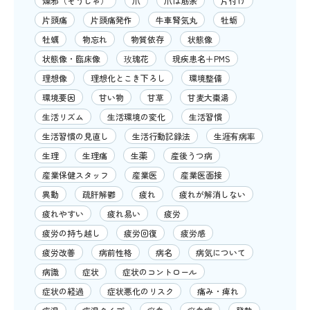
燥邪（そうじゃ）
爪
爪は筋余
片付け
片頭痛
片頭痛発作
牛車腎気丸
牡蛎
牡蠣
物忘れ
物質依存
状態像
状態像・臨床像
玫瑰花
現疾患名＋PMS
理想像
理想化とこき下ろし
環境整備
環境要因
甘い物
甘草
甘麦大棗湯
生活リズム
生活環境の変化
生活習慣
生活習慣の見直し
生活行動記録法
生涯有病率
生理
生理痛
生薬
産後うつ病
産業保健スタッフ
産業医
産業医面接
異動
疏肝解鬱
疲れ
疲れが解消しない
疲れやすい
疲れ易い
疲労
疲労の持ち越し
疲労回復
疲労感
疲労改善
病前性格
病名
病気について
病識
症状
症状のコントロール
症状の経過
症状悪化のリスク
痛み・痺れ