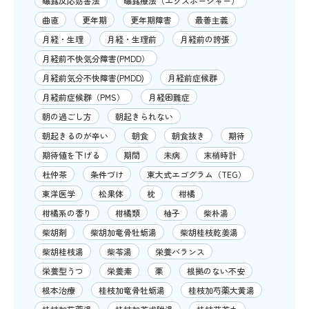
曝露反応妨害法
曝露療法（エクスポージャー）
曲直
更年期
更年期障害
最善主義
月経・生理
月経・生理前
月経前の誇張
月経前不快気分障害(PMDD）
月経前気分不快障害(PMDD)
月経前症候群
月経前症候群（PMS）
月経困難症
朝の過ごし方
朝起きられない
朝起きるのが辛い
朝食
朝食抜き
期待
期待値を下げる
期間
未病
末梢時計
杜仲茶
条件づけ
東大式エゴグラム（TEG）
東洋医学
松果体
枕
柑橘
柑橘系の香り
柑橘類
柚子
柴朴湯
柴胡剤
柴胡加竜骨牡蛎湯
柴胡桂枝乾姜湯
柴胡桂枝湯
柴苓湯
栄養バランス
栄養型うつ
栄養素
栗
根拠のない不安
根本治療
桂枝加竜骨牡蛎湯
桂枝加芍薬大黄湯