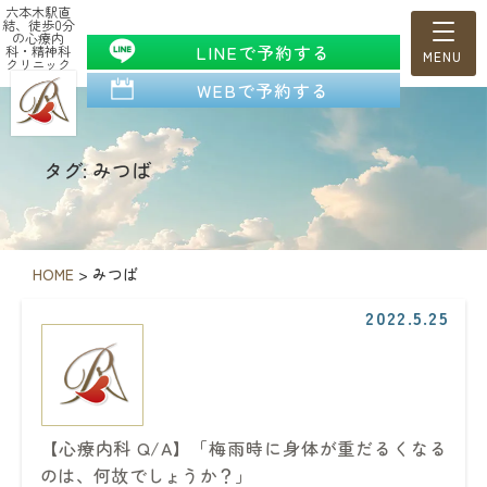
六本木駅直
結、徒歩0分
の心療内
LINEで予約する
科・精神科
クリニック
WEBで予約する
タグ: みつば
HOME
>
みつば
2022.5.25
【心療内科 Q/A】「梅雨時に身体が重だるくなる
のは、何故でしょうか？」