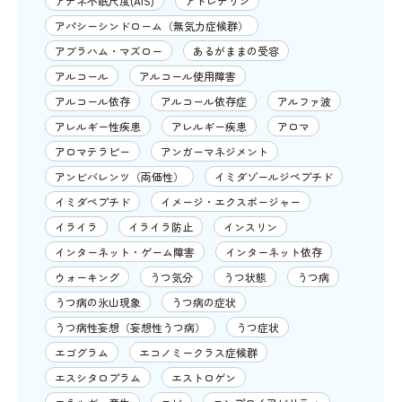
アテネ不眠尺度(AIS)
アドレナリン
アパシーシンドローム（無気力症候群）
アブラハム・マズロー
あるがままの受容
アルコール
アルコール使用障害
アルコール依存
アルコール依存症
アルファ波
アレルギー性疾患
アレルギー疾患
アロマ
アロマテラピー
アンガーマネジメント
アンビバレンツ（両価性）
イミダゾールジペプチド
イミダペプチド
イメージ・エクスポージャー
イライラ
イライラ防止
インスリン
インターネット・ゲーム障害
インターネット依存
ウォーキング
うつ気分
うつ状態
うつ病
うつ病の氷山現象
うつ病の症状
うつ病性妄想（妄想性うつ病）
うつ症状
エゴグラム
エコノミークラス症候群
エスシタロプラム
エストロゲン