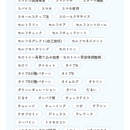
ストレス関連障害
ストレッチ
スヌーズ機能
スパイス
スマホ
スマホ依存
スモールステップ法
スローエクササイズ
セルトラリン
セルフケア
セルフコントロール
セルフチェック
セルフチェックシート
セルフネグレクト(自己放任)
セルフマネジメント
セルフモニタリング
セロトニン
セロトニン再取り込み阻害・セロトニン受容体調整剤
セロリ
ダイエット
タイプA
タイプA行動パターン
タイプB
タイプB行動パターン
タイムログ
タウリン
ダウンレギュレーション
タバコ
だるい
だるさ
タンパク質
チェックテスト
チャレンジ
チューイング
ツボ
テアニン
テオブロミン
デトックス
テレワーク
ドーパミン
トウモロコシ