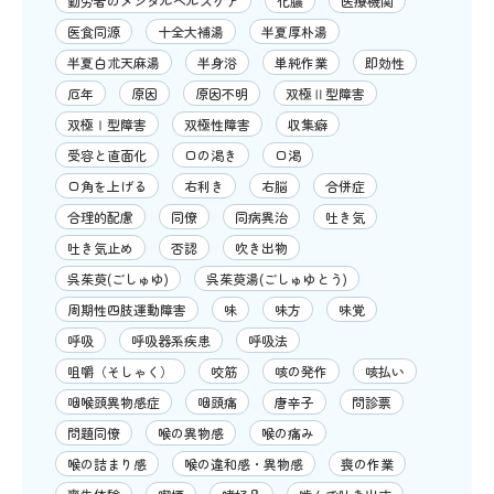
勤労者のメンタルヘルスケア
化膿
医療機関
医食同源
十全大補湯
半夏厚朴湯
半夏白朮天麻湯
半身浴
単純作業
即効性
厄年
原因
原因不明
双極Ⅱ型障害
双極Ⅰ型障害
双極性障害
収集癖
受容と直面化
口の渇き
口渇
口角を上げる
右利き
右脳
合併症
合理的配慮
同僚
同病異治
吐き気
吐き気止め
否認
吹き出物
呉茱萸(ごしゅゆ)
呉茱萸湯(ごしゅゆとう)
周期性四肢運動障害
味
味方
味覚
呼吸
呼吸器系疾患
呼吸法
咀嚼（そしゃく）
咬筋
咳の発作
咳払い
咽喉頭異物感症
咽頭痛
唐辛子
問診票
問題同僚
喉の異物感
喉の痛み
喉の詰まり感
喉の違和感・異物感
喪の作業