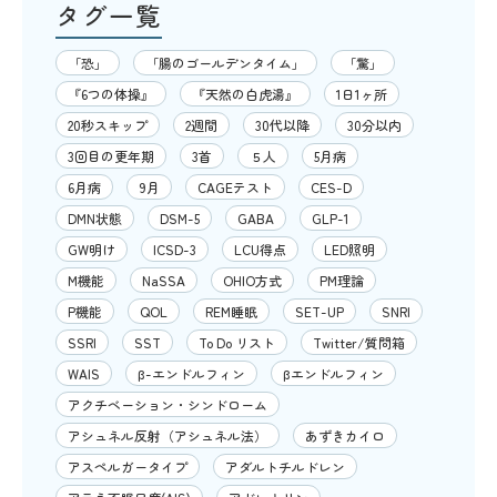
タグ一覧
「恐」
「腸のゴールデンタイム」
「驚」
『6つの体操』
『天然の白虎湯』
1日1ヶ所
20秒スキップ
2週間
30代以降
30分以内
3回目の更年期
3首
５人
5月病
6月病
9月
CAGEテスト
CES-D
DMN状態
DSM-5
GABA
GLP-1
GW明け
ICSD-3
LCU得点
LED照明
M機能
NaSSA
OHIO方式
PM理論
P機能
QOL
REM睡眠
SET-UP
SNRI
SSRI
SST
To Do リスト
Twitter/質問箱
WAIS
β-エンドルフィン
βエンドルフィン
アクチベーション・シンドローム
アシュネル反射（アシュネル法）
あずきカイロ
アスペルガータイプ
アダルトチルドレン