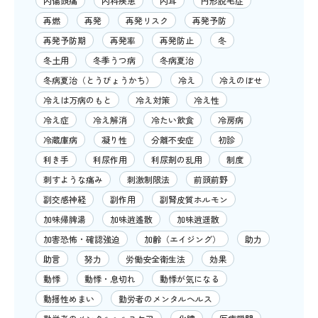
内傷頭痛
内科疾患
内耳
円形脱毛症
再燃
再発
再発リスク
再発予防
再発予防期
再発率
再発防止
冬
冬土用
冬季うつ病
冬病夏治
冬病夏治（とうびょうかち）
冷え
冷えのぼせ
冷えは万病のもと
冷え対策
冷え性
冷え症
冷え解消
冷たい飲食
冷房病
冷蔵庫病
凝り性
分離不安症
初診
利き手
利尿作用
利尿剤の乱用
制度
刺すような痛み
刺激制限法
前頭前野
副交感神経
副作用
副腎皮質ホルモン
加味帰脾湯
加味逍遙散
加味逍遥散
加害恐怖・確認強迫
加齢（エイジング）
助力
助言
努力
労働安全衛生法
効果
動悸
動悸・息切れ
動悸が気になる
動揺性めまい
勤労者のメンタルヘルス