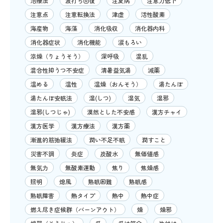
治療法
波打ち回復
注夏病
注意力低下
注意点
注意転換法
津虚
活性酸素
海産物
海藻
消化吸収
消化器内科
消化器症状
消化機能
涙もろい
涼燥（りょうそう）
深呼吸
混乱
混合性抑うつ不安症
清暑益気湯
減薬
温める
温性
温燥（おんそう）
湯たんぽ
湯たんぽ安眠法
湿(しつ)
湿気
湿邪
湿邪(しつじゃ)
漠然とした不安感
漢方チャイ
漢方医学
漢方療法
漢方薬
漸進的筋弛緩法
潤い不足不眠
潤すこと
災害不調
炎症
炭酸水
無価値感
無気力
無酸素運動
焦り
焦燥感
照明
熄風
熟眠困難
熟眠感
熟眠障害
熱タイプ
熱中
熱中症
燃え尽き症候群（バーンアウト）
燥
燥邪