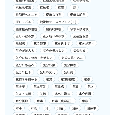
桂枝加芍薬湯
桂枝加苓朮附湯
桂枝茯苓丸
桃核承気湯
梅核気
梅雨
梨
椎間板ヘルニア
極端な夜型
極端な朝型
概日リズム
機能性ディスペプシア(FD)
機能性高体温症
機能的障害
欲求五段階説
正しい飲み方
正月明けの不調
武装解除法
残尿感
気の鬱滞
気を逸らす
気分が塞ぐ
気分が滅入る
気分の優れなさ
気分の波
気分の移り替わりが激しい
気分の落ち込み
気分の落込み
気分転換
気分障害
気力の低下
気圧の変化
気圧痛
気持ちを鎮める
気滞
気滞(気鬱)
気虚
気虚証
気血不足
気象病
気質
気逆
気逆・気鬱
気鬱
水出し緑茶
水分代謝
水分摂取
水毒
水毒（痰湿証）
水泳
水滞
水菜
汗
汗症
治療
治療中