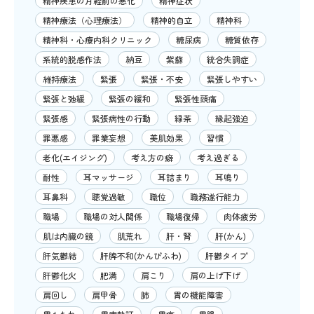
精神疾患の月経前の悪化
精神症状
精神療法（心理療法）
精神的自立
精神科
精神科・心療内科クリニック
糖尿病
糖質依存
系統的脱感作法
納豆
紫蘇
統合失調症
維持療法
緊張
緊張・不安
緊張しやすい
緊張と弛緩
緊張の緩和
緊張性頭痛
緊張感
緊張病性の行動
緑茶
縁起強迫
罪悪感
罪業妄想
美肌効果
習慣
老化(エイジング)
考え方の癖
考え過ぎる
耐性
耳マッサージ
耳詰まり
耳鳴り
耳鼻科
聴覚過敏
職位
職務遂行能力
職場
職場の対人関係
職場復帰
肉体疲労
肌は内臓の鏡
肌荒れ
肝・腎
肝(かん)
肝気鬱結
肝脾不和(かんぴふわ)
肝鬱タイプ
肝鬱化火
肥満
肩こり
肩の上げ下げ
肩回し
肩甲骨
肺
胃の機能障害