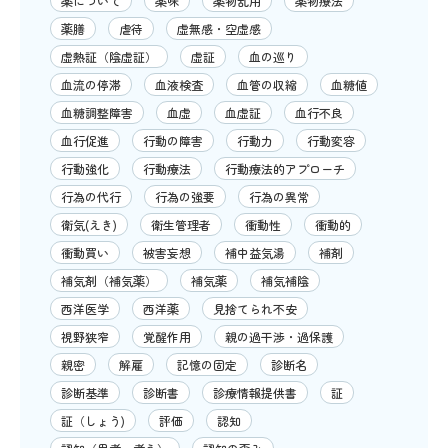
薬について
薬味
薬物乱用
薬物療法
薬膳
虐待
虚無感・空虚感
虚熱証（陰虚証）
虚証
血の巡り
血流の停滞
血液検査
血管の収縮
血糖値
血糖調整障害
血虚
血虚証
血行不良
血行促進
行動の障害
行動力
行動変容
行動強化
行動療法
行動療法的アプローチ
行為の代行
行為の強要
行為の異常
衛気(えき)
衛生管理者
衝動性
衝動的
衝動買い
被害妄想
補中益気湯
補剤
補気剤（補気薬）
補気薬
補気補陰
西洋医学
西洋薬
見捨てられ不安
視野狭窄
覚醒作用
親の過干渉・過保護
親密
解雇
記憶の固定
診断名
診断基準
診断書
診療情報提供書
証
証（しょう)
評価
認知