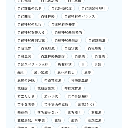
自己犠牲
自己肯定感
自己覚醒
自己評価の低さ
自己評価尺度
自己誘発性嘔吐
自己開示
自律神経
自律神経のバランス
自律神経の乱れ
自律神経の安定
自律神経を整える
自律神経失調傾向
自律神経失調状態
自律神経失調症
自律訓練法
自我境界
自我形成
自我状態
自我障害
自殺企図
自立神経失調症
自罰感
自責感
自閉スペクトラム症
興奮症状
舌
舌診
般化
良い加減
良い所探し
良夢
良質の睡眠
芍薬甘草湯
芎帰調血飲
花粉症
花粉症対策
苓桂朮甘湯
苛立たしさ
若い世代
若年性認知症
苦手な同僚
苦手場面の克服
菊花(きく)
菊花茶
落ち着かない
落ち着く
葛根湯
葛根湯加川芎辛夷
葛粉
葱白
薏苡仁湯