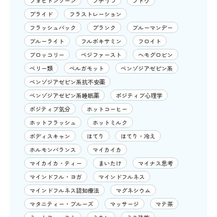
フォビドンゾーン
プチうつ
ブドウ
プライド
フラストレーション
フラッシュバック
プランク
ブルーマンデー
ブルーライト
フルボキサミン
フロイト
ブロッコリー
ベジファースト
ヘモグロビン
ベリー類
ベルガモット
ベンゾジアゼピン系
ベンゾジアゼピン系抗不安薬
ベンゾジアゼピン系睡眠薬
ポジティブ心理学
ポジティブ気分
ホットコーヒー
ホットフラッシュ
ホットミルク
ボディスキャン
ほてり
ほてり・冷え
ホルモンバランス
マイカイカ
マイカイカ・ティー
まいたけ
マイナス思考
マインドフル・ヨガ
マインドフルネス
マインドフルネス認知療法
マグネシウム
マタニティー・ブルーズ
マッサージ
マテ茶