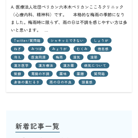
A. 医療法人社団ペリカン六本木ペリカンこころクリニック
（心療内科、精神科）です。 本格的な梅雨の季節になり
ました。梅雨時に限らず、雨の日は不調を感じやすい方は多
いと思います。 …
Twitter/質問箱
シャキッとできない
しょうが
ねぎ
みつば
みょうが
むくみ
倦怠感
冷え
医食同源
梅雨
湿気
湿邪
漢方医学
漢方療法
漢方薬
病気について
紫蘇
胃腸の不調
薬味
薬膳
質問箱
身体の重だるさ
雨の日の不良
頭重感
新着記事一覧