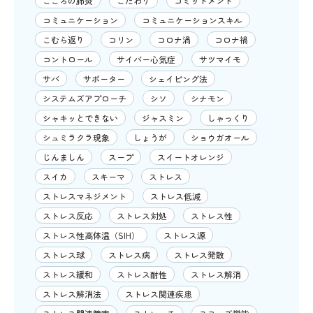
こころの肺炎
こだわり
コミットメント
コミュニケーション
コミュニケーションスキル
こむら返り
コリン
コロナ渦
コロナ禍
コントロール
サイバー心気症
サツマイモ
サバ
サポーター
シェイピング法
システムズアプローチ
シソ
シナモン
シャキッとできない
ジャスミン
しゃっくり
シュミラクラ現象
しょうが
ショウガオール
じんましん
スープ
スイートオレンジ
スイカ
スキーマ
ストレス
ストレスマネジメント
ストレス低減
ストレス反応
ストレス対処
ストレス性
ストレス性高体温（SIH）
ストレス源
ストレス球
ストレス病
ストレス発散
ストレス緩和
ストレス耐性
ストレス解消
ストレス解消法
ストレス関連疾患