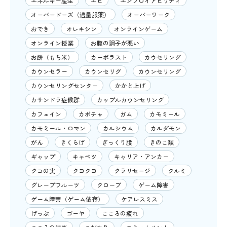
エネルギー産生
エビ
エンプロイアビリティ
オーバードーズ（過量服薬）
オーバーワーク
おでき
オレキシン
オンラインゲーム
オンライン授業
お腹の調子が悪い
お餅（もち米）
カーボラスト
カウセリング
カウンセラー
カウンセリグ
カウンセリング
カウンセリングセンター
かかと上げ
カサンドラ症候群
カップルカウンセリング
カフェイン
カボチャ
ガム
カモミール
カモミール・ロマン
カルシウム
カルダモン
がん
きくらげ
ぎっくり腰
きのこ類
ギャップ
キャベツ
キャリア・アンカー
クコの実
クヨクヨ
クラリセージ
クルミ
グレープフルーツ
クローブ
ゲーム障害
ゲーム障害（ゲーム依存）
ケアレスミス
げっぷ
ゴーヤ
こころの疲れ