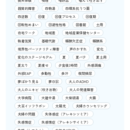
喪失体験
喫煙
嗜好品
噛んで吐き出す
器質的障害
四物湯
四環系抗うつ薬
四逆散
回復
回復プロセス
回復期
回転性めまい
回避性性格
図書館
土用
在宅ワーク
地域差
地域産業保健センター
執着気質
基礎代謝
報酬欠乏症
報酬系
境界性パーソナリティ障害
声のかすれ
変化
変化のステージモデル
夏
夏バテ
夏土用
夏太り
夏痩せ
夕食後3時間
外感頭痛
外部EAP
多動性
多汗
夜間頻尿
夢ばかり見る
夢日記
大人のADHD
大人のニキビ（吹き出物）
大人の発達障害
大学病院
大建中湯
大柴胡湯
大腸
大豆イソフラボン
太陽光
夫婦カウンセリング
夫婦の問題
失体感症（アレキシソミア）
失感情症
失感情症（アレキシサイミア）