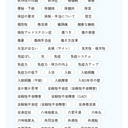
依存性の問題
依存症
価値観
便秘
便秘・下痢
保健師
保健所
保湿
保証の要求
保険・手当について
信念
個別性
倦怠感
偏頭痛
健康な睡眠
偽性アルドステロン症
傷つき
傷の修復
傷暑
傷病手当金
働き方改革
元気が出ない
兆候（サイン）
先天性・後天性
先延ばし
光
免疫
免疫システム
免疫力
免疫力・体力の向上
免疫力アップ
免疫力の低下
入浴
入眠
入眠困難
入眠困難（不眠）
入眠障害
入社3年目の壁
全か無か思考
全般性不安症（全般性不安障害)
全般性不安障害
全般性不安障害（GAD）
全般戦不安症（全般性不安障害）
全身倦怠感
全身症状
八味地黄丸
六君子湯
六味丸
六味地黄丸
共同注視
共感性
共感脳