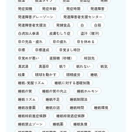
痰湿
痰湿タイプ
瘀血
瘀血症
発熱
発症契機
発症年齢
発症時期
発達障害
発達障害グレーゾーン
発達障害者支援センター
発達障害者支援法
発酵食品
白
白筋
白虎加人参湯
皮膚むしり症
盗汗（寝汗)
目の充血・疲れ
目の疲れ
目を休める
目標
目標達成
目覚まし時計
目覚めが悪い
直接糖（砂糖）
相談先
真武湯
真面目
眠り
眠れない
眠気
眩暈
眼球を動かす
眼精疲労
睡眠
睡眠-覚醒リズム
睡眠に対する基礎知識
睡眠の質
睡眠の質の向上
睡眠ホルモン
睡眠リズム
睡眠不足
睡眠制限法
睡眠改善薬
睡眠日誌
睡眠時間
睡眠環境
睡眠相前進症候群
睡眠相後退症候群
睡眠禁止ゾーン
睡眠薬
睡眠負債