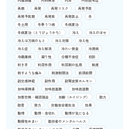
内傷頭痛
内科疾患
内耳
円形脱毛症
再燃
再発
再発リスク
再発予防
再発予防期
再発率
再発防止
冬
冬土用
冬季うつ病
冬病夏治
冬病夏治（とうびょうかち）
冷え
冷えのぼせ
冷えは万病のもと
冷え対策
冷え性
冷え症
冷え解消
冷たい飲食
冷房病
冷蔵庫病
凝り性
分離不安症
初診
利き手
利尿作用
利尿剤の乱用
制度
刺すような痛み
刺激制限法
前頭前野
副交感神経
副作用
副腎皮質ホルモン
加味帰脾湯
加味逍遙散
加味逍遥散
加害恐怖・確認強迫
加齢（エイジング）
助力
助言
努力
労働安全衛生法
効果
動悸
動悸・息切れ
動悸が気になる
動揺性めまい
勤労者のメンタルヘルス