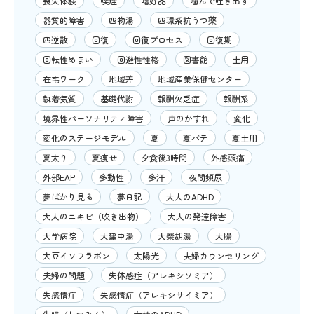
喪失体験
喫煙
嗜好品
噛んで吐き出す
器質的障害
四物湯
四環系抗うつ薬
四逆散
回復
回復プロセス
回復期
回転性めまい
回避性性格
図書館
土用
在宅ワーク
地域差
地域産業保健センター
執着気質
基礎代謝
報酬欠乏症
報酬系
境界性パーソナリティ障害
声のかすれ
変化
変化のステージモデル
夏
夏バテ
夏土用
夏太り
夏痩せ
夕食後3時間
外感頭痛
外部EAP
多動性
多汗
夜間頻尿
夢ばかり見る
夢日記
大人のADHD
大人のニキビ（吹き出物）
大人の発達障害
大学病院
大建中湯
大柴胡湯
大腸
大豆イソフラボン
太陽光
夫婦カウンセリング
夫婦の問題
失体感症（アレキシソミア）
失感情症
失感情症（アレキシサイミア）