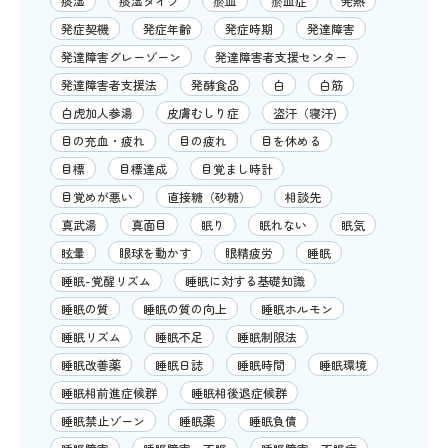
痰湿
痰湿タイプ
瘀血
瘀血症
発熱
発症契機
発症年齢
発症時期
発達障害
発達障害グレーゾーン
発達障害者支援センター
発達障害者支援法
発酵食品
白
白筋
白虎加人参湯
皮膚むしり症
盗汗（寝汗)
目の充血・疲れ
目の疲れ
目を休める
目標
目標達成
目覚まし時計
目覚めが悪い
直接糖（砂糖）
相談先
真武湯
真面目
眠り
眠れない
眠気
眩暈
眼球を動かす
眼精疲労
睡眠
睡眠-覚醒リズム
睡眠に対する基礎知識
睡眠の質
睡眠の質の向上
睡眠ホルモン
睡眠リズム
睡眠不足
睡眠制限法
睡眠改善薬
睡眠日誌
睡眠時間
睡眠環境
睡眠相前進症候群
睡眠相後退症候群
睡眠禁止ゾーン
睡眠薬
睡眠負債