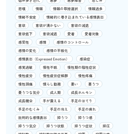
悩み多き世代
悪夢
悪夢障害
悲しみ
悲嘆
情報
情報の取捨選択
情報過多
情緒不安定
情緒的に巻き込まれている感情表出
意欲
意欲が湧かない
意欲の減退
意欲低下
意欲減退
愛着
愛着対象
感受性
感情
感情のコントロール
感情の変化
感情の平板化
感情表出（Expressed Emotion）
感染症
感覚過敏
慢性不眠
慢性期の陰性症状
慢性疲労
慢性疲労症候群
慢性疼痛
慢性頭痛
慣らし勤務
憂い
憂うつ
憂うつな気分
成人期
成長ホルモン
成長機会
手が震える
手足のほてり
手足のむくみ
手足の冷え
手足の痺れ
批判的な感情表出
抑うつ
抑うつ感
抑うつ気分
抑うつ状態
抑うつ症状
抑圧