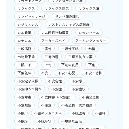
リモートワーク
リラクゼーション法
リラックス
リラックス効果
リラックス法
リンパマッサージ
リンパ節の腫れ
レジリエンス
レストレスレッグス症候群
レム睡眠
レム睡眠行動障害
レモンバーム
ロゼレム
ワーカーズハイ
ワーキングメモリー
一般病院
一貫性
一過性不眠
七情
七物降下湯
三寒四温
三環系抗うつ薬
三隅二不二
上司
下剤の乱用
下痢
下痢気味
不安
不安・心配
不安・恐怖
不安定な天候
不安定性
不安感
不安抑うつ発作
不安症
不安症状
不安障害
不安障害（不安症）
不完全恐怖
不定愁訴
不注意
不潔恐怖・洗浄強迫
不眠
不眠のメカニズム
不眠改善
不眠時
不眠症
不眠症状
不規則な生活