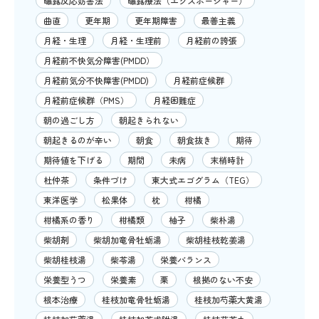
曝露反応妨害法
曝露療法（エクスポージャー）
曲直
更年期
更年期障害
最善主義
月経・生理
月経・生理前
月経前の誇張
月経前不快気分障害(PMDD）
月経前気分不快障害(PMDD)
月経前症候群
月経前症候群（PMS）
月経困難症
朝の過ごし方
朝起きられない
朝起きるのが辛い
朝食
朝食抜き
期待
期待値を下げる
期間
未病
末梢時計
杜仲茶
条件づけ
東大式エゴグラム（TEG）
東洋医学
松果体
枕
柑橘
柑橘系の香り
柑橘類
柚子
柴朴湯
柴胡剤
柴胡加竜骨牡蛎湯
柴胡桂枝乾姜湯
柴胡桂枝湯
柴苓湯
栄養バランス
栄養型うつ
栄養素
栗
根拠のない不安
根本治療
桂枝加竜骨牡蛎湯
桂枝加芍薬大黄湯