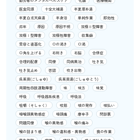
勤労者のメンタルヘルスケア
化膿
医療機関
医食同源
十全大補湯
半夏厚朴湯
半夏白朮天麻湯
半身浴
単純作業
即効性
厄年
原因
原因不明
双極Ⅱ型障害
双極Ⅰ型障害
双極性障害
収集癖
受容と直面化
口の渇き
口渇
口角を上げる
右利き
右脳
合併症
合理的配慮
同僚
同病異治
吐き気
吐き気止め
否認
吹き出物
呉茱萸(ごしゅゆ)
呉茱萸湯(ごしゅゆとう)
周期性四肢運動障害
味
味方
味覚
呼吸
呼吸器系疾患
呼吸法
咀嚼（そしゃく）
咬筋
咳の発作
咳払い
咽喉頭異物感症
咽頭痛
唐辛子
問診票
問題同僚
喉の異物感
喉の痛み
喉の詰まり感
喉の違和感・異物感
喪の作業