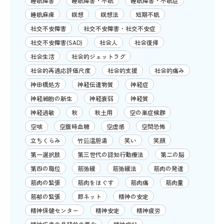
睡眠障害
睡眠障害・不眠
睡眠障害・不眠症
睡眠麻痺
瞑想
瞑想法
短期不眠
社交不安障害
社交不安障害・社交不安症
社交不安障害(SAD)
社会人
社会復帰
社会生活
社会的ジェットラグ
社会的再適応評価尺度
社会的支援
社会的痛み
神田橋処方
神経伝達物質
神経症
神経細胞の新生
神経衰弱
神経質
神経過敏
秋
秋土用
空の巣症候群
空咳
空腹時血糖
空虚感
空間恐怖
立ちくらみ
竹筎温胆湯
笑い
笑顔
第一選択肢
第三世代の認知行動療法
第二の脳
第四の職位
筋弛緩
筋弛緩法
筋肉の発達
筋肉の緊張
筋肉をほぐす
筋肉痛
筋肉量
筋郁の緊張
節ネット
精神の安定
精神保健センター
精神安定
精神疲労