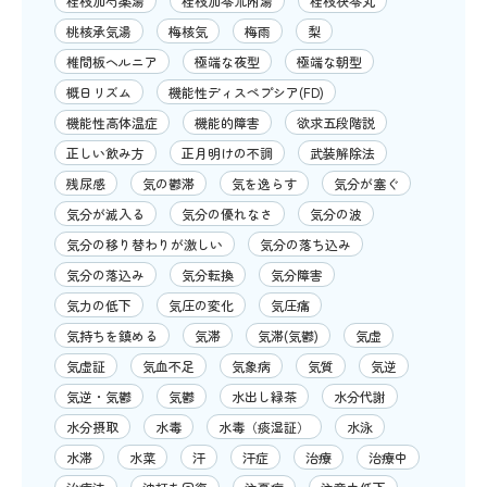
桂枝加芍薬湯
桂枝加苓朮附湯
桂枝茯苓丸
桃核承気湯
梅核気
梅雨
梨
椎間板ヘルニア
極端な夜型
極端な朝型
概日リズム
機能性ディスペプシア(FD)
機能性高体温症
機能的障害
欲求五段階説
正しい飲み方
正月明けの不調
武装解除法
残尿感
気の鬱滞
気を逸らす
気分が塞ぐ
気分が滅入る
気分の優れなさ
気分の波
気分の移り替わりが激しい
気分の落ち込み
気分の落込み
気分転換
気分障害
気力の低下
気圧の変化
気圧痛
気持ちを鎮める
気滞
気滞(気鬱)
気虚
気虚証
気血不足
気象病
気質
気逆
気逆・気鬱
気鬱
水出し緑茶
水分代謝
水分摂取
水毒
水毒（痰湿証）
水泳
水滞
水菜
汗
汗症
治療
治療中