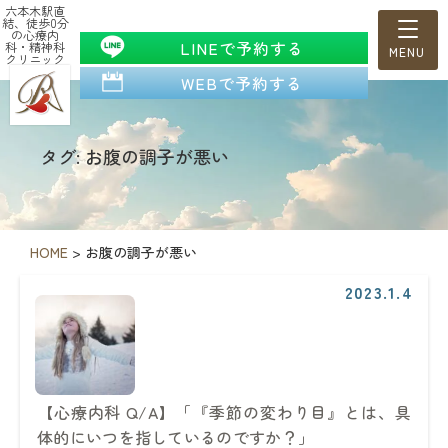
六本木駅直
結、徒歩0分
の心療内
LINEで予約する
科・精神科
クリニック
WEBで予約する
タグ: お腹の調子が悪い
HOME
>
お腹の調子が悪い
2023.1.4
【心療内科 Q/A】「『季節の変わり目』とは、具
体的にいつを指しているのですか？」