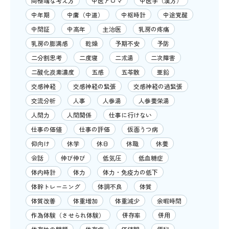
両極端な考え方
中医アロマ
中医学（漢方）
中年期
中庸（中道）
中枢時計
中途覚醒
中間証
中高年
主治医
乳房の疼痛
乳房の膨満感
乾燥
予期不安
予防
二分割思考
二度寝
二朮湯
二次障害
二酸化炭素濃度
五感
五苓散
亜鉛
交感神経
交感神経の緊張
交感神経の過緊張
交流分析
人事
人参湯
人参養栄湯
人間力
人間関係
仕事に行けない
仕事の価値
仕事の評価
仮面うつ病
仰向け
休学
休日
休職
休養
会話
伸び伸び
低気圧
低血糖症
体内時計
体力
体力・免疫力の低下
体幹トレーニング
体調不良
体質
体質改善
体重増加
体重減少
余暇時間
作為体験（させられ体験）
併存率
併用