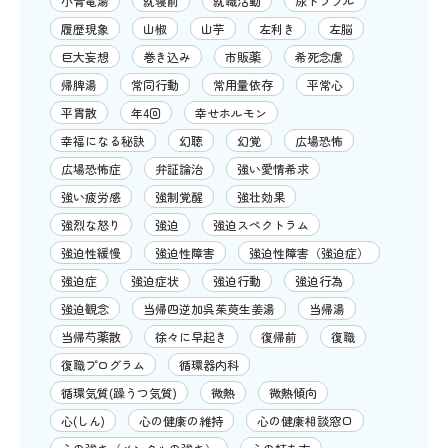
小青竜湯
就寝前
就職活動
尿トラブル
履歴現象
山椒
山芋
左利き
左脳
巨大妄想
巻き込み
市販薬
希死念慮
帰脾湯
常同行動
常用量依存
平常心
平胃散
年4回
幸せホルモン
幸福になる秘訣
幻聴
幻覚
広場恐怖
広場恐怖症
弁証論治
強い愛情希求
強い疲労感
強制覚醒
強壮効果
強烈な怒り
強迫
強迫スペクトラム
強迫性緩慢
強迫性障害
強迫性障害（強迫症）
強迫症
強迫症状
強迫行動
強迫行為
強迫観念
当帰四逆加呉茱萸生姜湯
当帰湯
当帰芍薬散
徐々に早起き
復帰前
復職
復職プログラム
循環器内科
循環気質(躁うつ気質)
微熱
微熱傾向
心(しん)
心の健康の維持
心の健康相談窓口