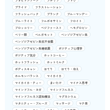
フォビドンゾーン
プチうつ
ブドウ
プライド
フラストレーション
フラッシュバック
プランク
ブルーマンデー
ブルーライト
フルボキサミン
フロイト
ブロッコリー
ベジファースト
ヘモグロビン
ベリー類
ベルガモット
ベンゾジアゼピン系
ベンゾジアゼピン系抗不安薬
ベンゾジアゼピン系睡眠薬
ポジティブ心理学
ポジティブ気分
ホットコーヒー
ホットフラッシュ
ホットミルク
ボディスキャン
ほてり
ほてり・冷え
ホルモンバランス
マイカイカ
マイカイカ・ティー
まいたけ
マイナス思考
マインドフル・ヨガ
マインドフルネス
マインドフルネス認知療法
マグネシウム
マタニティー・ブルーズ
マッサージ
マテ茶