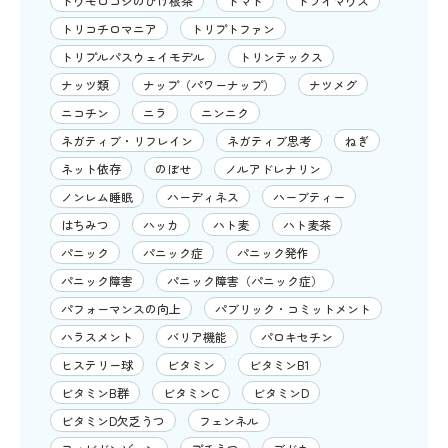
トウモロコシのひげ根茶
トマト
ドライマウス
トリコチロマニア
トリプトファン
トリプルパスウェイモデル
トリンテックス
ナッツ類
ナップ（パワーナップ）
ナツメグ
ニコチン
ニラ
ニンニク
ネガティブ・リフレイン
ネガティブ思考
ねぎ
ネット依存
のぼせ
ノルアドレナリン
ノンレム睡眠
ハーディネス
ハーブティー
はちみつ
ハッカ
ハト麦
ハト麦茶
パニック
パニック症
パニック発作
パニック障害
パニック障害（パニック症）
パフォーマンスの向上
パブリック・コミットメント
ハラスメント
バリア機能
パロキセチン
ヒステリー球
ビタミン
ビタミンB1
ビタミンB群
ビタミンC
ビタミンD
ビタミンD欠乏うつ
フェンネル