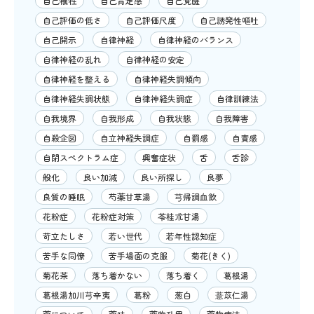
自己犠牲
自己肯定感
自己覚醒
自己評価の低さ
自己評価尺度
自己誘発性嘔吐
自己開示
自律神経
自律神経のバランス
自律神経の乱れ
自律神経の安定
自律神経を整える
自律神経失調傾向
自律神経失調状態
自律神経失調症
自律訓練法
自我境界
自我形成
自我状態
自我障害
自殺企図
自立神経失調症
自罰感
自責感
自閉スペクトラム症
興奮症状
舌
舌診
般化
良い加減
良い所探し
良夢
良質の睡眠
芍薬甘草湯
芎帰調血飲
花粉症
花粉症対策
苓桂朮甘湯
苛立たしさ
若い世代
若年性認知症
苦手な同僚
苦手場面の克服
菊花(きく)
菊花茶
落ち着かない
落ち着く
葛根湯
葛根湯加川芎辛夷
葛粉
葱白
薏苡仁湯