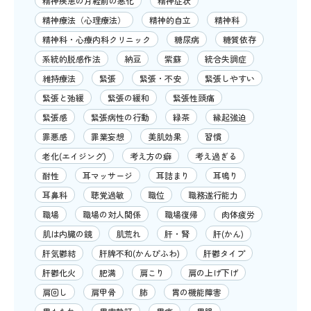
精神疾患の月経前の悪化
精神症状
精神療法（心理療法）
精神的自立
精神科
精神科・心療内科クリニック
糖尿病
糖質依存
系統的脱感作法
納豆
紫蘇
統合失調症
維持療法
緊張
緊張・不安
緊張しやすい
緊張と弛緩
緊張の緩和
緊張性頭痛
緊張感
緊張病性の行動
緑茶
縁起強迫
罪悪感
罪業妄想
美肌効果
習慣
老化(エイジング)
考え方の癖
考え過ぎる
耐性
耳マッサージ
耳詰まり
耳鳴り
耳鼻科
聴覚過敏
職位
職務遂行能力
職場
職場の対人関係
職場復帰
肉体疲労
肌は内臓の鏡
肌荒れ
肝・腎
肝(かん)
肝気鬱結
肝脾不和(かんぴふわ)
肝鬱タイプ
肝鬱化火
肥満
肩こり
肩の上げ下げ
肩回し
肩甲骨
肺
胃の機能障害