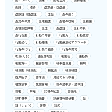
薬について
薬味
薬物乱用
薬物療法
薬膳
虐待
虚無感・空虚感
虚熱証（陰虚証）
虚証
血の巡り
血流の停滞
血液検査
血管の収縮
血糖値
血糖調整障害
血虚
血虚証
血行不良
血行促進
行動の障害
行動力
行動変容
行動強化
行動療法
行動療法的アプローチ
行為の代行
行為の強要
行為の異常
衛気(えき)
衛生管理者
衝動性
衝動的
衝動買い
被害妄想
補中益気湯
補剤
補気剤（補気薬）
補気薬
補気補陰
西洋医学
西洋薬
見捨てられ不安
視野狭窄
覚醒作用
親の過干渉・過保護
親密
解雇
記憶の固定
診断名
診断基準
診断書
診療情報提供書
証
証（しょう)
評価
認知