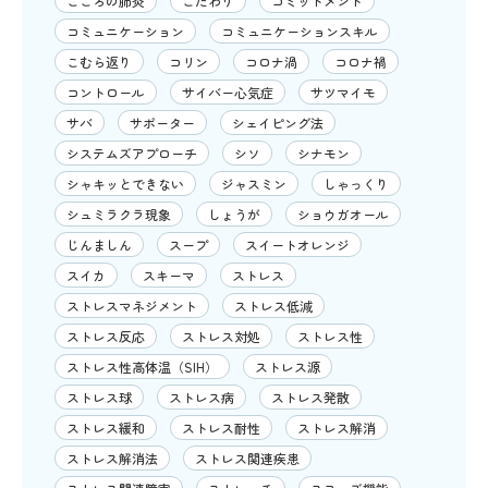
こころの肺炎
こだわり
コミットメント
コミュニケーション
コミュニケーションスキル
こむら返り
コリン
コロナ渦
コロナ禍
コントロール
サイバー心気症
サツマイモ
サバ
サポーター
シェイピング法
システムズアプローチ
シソ
シナモン
シャキッとできない
ジャスミン
しゃっくり
シュミラクラ現象
しょうが
ショウガオール
じんましん
スープ
スイートオレンジ
スイカ
スキーマ
ストレス
ストレスマネジメント
ストレス低減
ストレス反応
ストレス対処
ストレス性
ストレス性高体温（SIH）
ストレス源
ストレス球
ストレス病
ストレス発散
ストレス緩和
ストレス耐性
ストレス解消
ストレス解消法
ストレス関連疾患