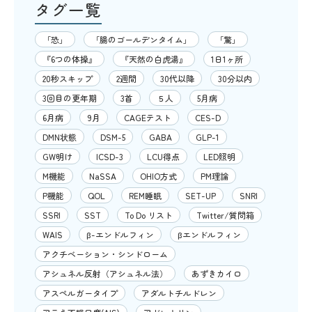
タグ一覧
「恐」
「腸のゴールデンタイム」
「驚」
『6つの体操』
『天然の白虎湯』
1日1ヶ所
20秒スキップ
2週間
30代以降
30分以内
3回目の更年期
3首
５人
5月病
6月病
9月
CAGEテスト
CES-D
DMN状態
DSM-5
GABA
GLP-1
GW明け
ICSD-3
LCU得点
LED照明
M機能
NaSSA
OHIO方式
PM理論
P機能
QOL
REM睡眠
SET-UP
SNRI
SSRI
SST
To Do リスト
Twitter/質問箱
WAIS
β-エンドルフィン
βエンドルフィン
アクチベーション・シンドローム
アシュネル反射（アシュネル法）
あずきカイロ
アスペルガータイプ
アダルトチルドレン