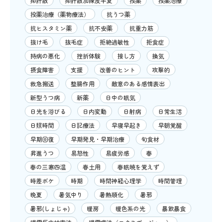
抑肝散
抑肝散加陳皮半夏
投薬
投薬治療
投薬治療（薬物療法）
抗うつ薬
抗ヒスタミン薬
抗不安薬
抗重力筋
抜け毛
抜毛症
拒絶過敏性
拒食症
持病の悪化
挫折体験
接し方
換気
摂食障害
支援
改善のヒント
攻撃的
救急搬送
整腸作用
敵意のある感情表出
新型うつ病
新薬
日中の眠気
日光を浴びる
日内変動
日射病
日常生活
日照時間
日記療法
早寝早起き
早朝覚醒
早期回復
早期発見・早期治療
旬食材
昇進うつ
易怒性
易疲労感
春
春の三寒四温
春土用
春眠暁を覚えず
時差ボケ
時期
時間神経心理学
時間管理
晩夏
暑気中り
暑熱順化
暑邪
暑邪(しょじゃ)
暖房
暖色系の光
暴飲暴食