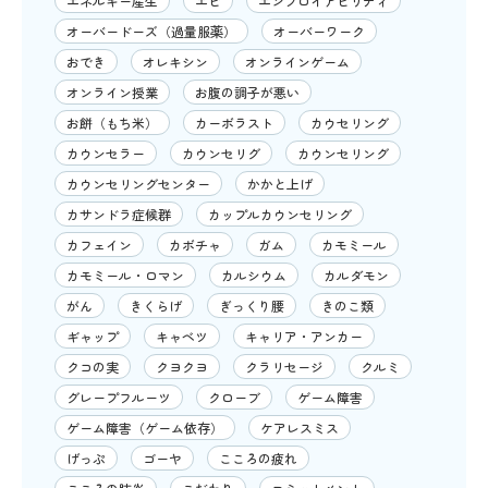
エネルギー産生
エビ
エンプロイアビリティ
オーバードーズ（過量服薬）
オーバーワーク
おでき
オレキシン
オンラインゲーム
オンライン授業
お腹の調子が悪い
お餅（もち米）
カーボラスト
カウセリング
カウンセラー
カウンセリグ
カウンセリング
カウンセリングセンター
かかと上げ
カサンドラ症候群
カップルカウンセリング
カフェイン
カボチャ
ガム
カモミール
カモミール・ロマン
カルシウム
カルダモン
がん
きくらげ
ぎっくり腰
きのこ類
ギャップ
キャベツ
キャリア・アンカー
クコの実
クヨクヨ
クラリセージ
クルミ
グレープフルーツ
クローブ
ゲーム障害
ゲーム障害（ゲーム依存）
ケアレスミス
げっぷ
ゴーヤ
こころの疲れ