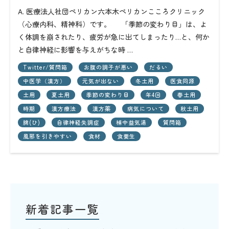
A. 医療法人社団ペリカン六本木ペリカンこころクリニック
（心療内科、精神科）です。 「季節の変わり目」は、よ
く体調を崩されたり、疲労が急に出てしまったり…と、何か
と自律神経に影響を与えがちな時 …
Twitter/質問箱
お腹の調子が悪い
だるい
中医学（漢方）
元気が出ない
冬土用
医食同源
土用
夏土用
季節の変わり目
年4回
春土用
時期
漢方療法
漢方薬
病気について
秋土用
脾(ひ)
自律神経失調症
補中益気湯
質問箱
風邪を引きやすい
食材
食養生
新着記事一覧