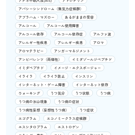
アテネ不眠尺度(AIS)
アドレナリン
アパシーシンドローム（無気力症候群）
アブラハム・マズロー
あるがままの受容
アルコール
アルコール使用障害
アルコール依存
アルコール依存症
アルファ波
アレルギー性疾患
アレルギー疾患
アロマ
アロマテラピー
アンガーマネジメント
アンビバレンツ（両価性）
イミダゾールジペプチド
イミダペプチド
イメージ・エクスポージャー
イライラ
イライラ防止
インスリン
インターネット・ゲーム障害
インターネット依存
ウォーキング
うつ気分
うつ状態
うつ病
うつ病の氷山現象
うつ病の症状
うつ病性妄想（妄想性うつ病）
うつ症状
エゴグラム
エコノミークラス症候群
エスシタロプラム
エストロゲン