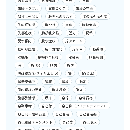
胃もたれ
胃実熱証
胃痛
胃腸
胃腸トラブル
胃腸のケア
胃腸の不調
背すじ伸ばし
胎児へのリスク
胸のモヤモヤ感
胸の圧迫感
胸やけ
胸痛
胸脇苦満
胸部症状
胸鎖乳突筋
脱力
脱毛
脱水傾向
脱水症状
脳ダメージ
脳の可塑性
脳の活性化
脳卒中
脳委縮
脳機能
脳機能の回復
脳疲労
脳腸相関
脾
脾(ひ)
脾胃
脾虚
脾虚痰湿(ひきょたんしつ)
腎
腎(じん)
腎機能低下
腎臓
腎虚
腰痛
腸内環境の悪化
腹式呼吸
腹痛
腹部膨満感
臥床
自信
自傷行為
自動思考
自己像
自己像（アイデンティティ）
自己同一性の混乱
自己否定
自己否定感
自己報酬マネジメント
自己愛
自己暗示