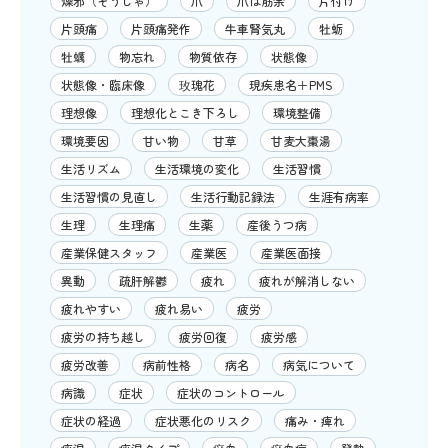
燥邪（そうじゃ）
爪
爪は筋余
片付け
片頭痛
片頭痛発作
牛車腎気丸
牡蛎
牡蠣
物忘れ
物質依存
状態像
状態像・臨床像
玫瑰花
現疾患名＋PMS
理想像
理想化とこき下ろし
環境整備
環境要因
甘い物
甘草
甘麦大棗湯
生活リズム
生活環境の変化
生活習慣
生活習慣の見直し
生活行動記録法
生涯有病率
生理
生理痛
生薬
産後うつ病
産業保健スタッフ
産業医
産業医面接
異動
疏肝解鬱
疲れ
疲れが解消しない
疲れやすい
疲れ易い
疲労
疲労の持ち越し
疲労回復
疲労感
疲労改善
病前性格
病名
病気について
病識
症状
症状のコントロール
症状の経過
症状悪化のリスク
痛み・痺れ