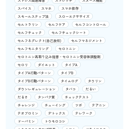
ストレス関連障害
ストレッチ
スヌーズ機能
スパイス
スマホ
スマホ依存
スモールステップ法
スローエクササイズ
セルトラリン
セルフケア
セルフコントロール
セルフチェック
セルフチェックシート
セルフネグレクト(自己放任)
セルフマネジメント
セルフモニタリング
セロトニン
セロトニン再取り込み阻害・セロトニン受容体調整剤
セロリ
ダイエット
タイプA
タイプA行動パターン
タイプB
タイプB行動パターン
タイムログ
タウリン
ダウンレギュレーション
タバコ
だるい
だるさ
タンパク質
チェックテスト
チャレンジ
チューイング
ツボ
テアニン
テオブロミン
デトックス
テレワーク
ドーパミン
トウモロコシ