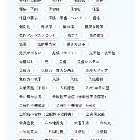
依存性の問題
依存症
価値観
便秘
便秘・下痢
保健師
保健所
保湿
保証の要求
保険・手当について
信念
個別性
倦怠感
偏頭痛
健康な睡眠
偽性アルドステロン症
傷つき
傷の修復
傷暑
傷病手当金
働き方改革
元気が出ない
兆候（サイン）
先天性・後天性
先延ばし
光
免疫
免疫システム
免疫力
免疫力・体力の向上
免疫力アップ
免疫力の低下
入浴
入眠
入眠困難
入眠困難（不眠）
入眠障害
入社3年目の壁
全か無か思考
全般性不安症（全般性不安障害)
全般性不安障害
全般性不安障害（GAD）
全般戦不安症（全般性不安障害）
全身倦怠感
全身症状
八味地黄丸
六君子湯
六味丸
六味地黄丸
共同注視
共感性
共感脳