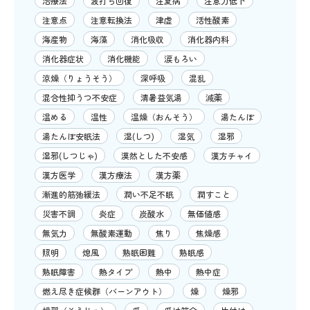
治療法
波打ち回復
注夏病
注意力低下
注意点
注意転換法
津虚
活性酸素
海産物
海藻
消化吸収
消化器内科
消化器症状
消化機能
涙もろい
涼燥（りょうそう）
深呼吸
混乱
混合性抑うつ不安症
清暑益気湯
減薬
温める
温性
温燥（おんそう）
湯たんぽ
湯たんぽ安眠法
湿(しつ)
湿気
湿邪
湿邪(しつじゃ)
漠然とした不安感
漢方チャイ
漢方医学
漢方療法
漢方薬
漸進的筋弛緩法
潤い不足不眠
潤すこと
災害不調
炎症
炭酸水
無価値感
無気力
無酸素運動
焦り
焦燥感
照明
熄風
熟眠困難
熟眠感
熟眠障害
熱タイプ
熱中
熱中症
燃え尽き症候群（バーンアウト）
燥
燥邪