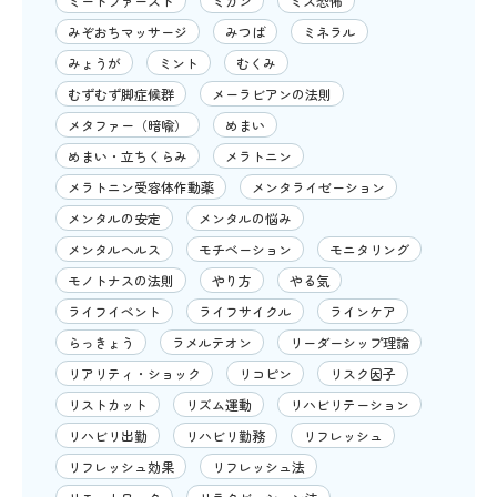
ミートファースト
ミカン
ミス恐怖
みぞおちマッサージ
みつば
ミネラル
みょうが
ミント
むくみ
むずむず脚症候群
メーラビアンの法則
メタファー（暗喩）
めまい
めまい・立ちくらみ
メラトニン
メラトニン受容体作動薬
メンタライゼーション
メンタルの安定
メンタルの悩み
メンタルヘルス
モチベーション
モニタリング
モノトナスの法則
やり方
やる気
ライフイベント
ライフサイクル
ラインケア
らっきょう
ラメルテオン
リーダーシップ理論
リアリティ・ショック
リコピン
リスク因子
リストカット
リズム運動
リハビリテーション
リハビリ出勤
リハビリ勤務
リフレッシュ
リフレッシュ効果
リフレッシュ法