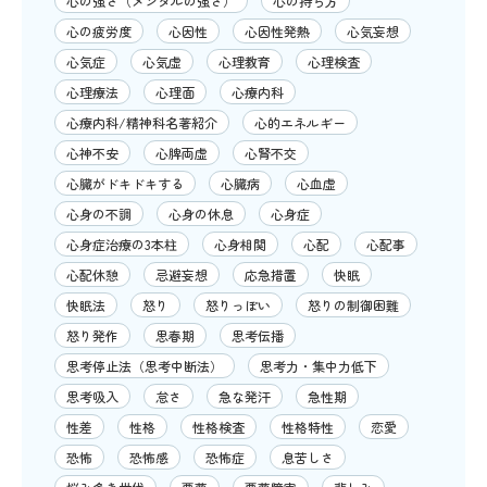
心の強さ（メンタルの強さ）
心の持ち方
心の疲労度
心因性
心因性発熱
心気妄想
心気症
心気虚
心理教育
心理検査
心理療法
心理面
心療内科
心療内科/精神科名著紹介
心的エネルギー
心神不安
心脾両虚
心腎不交
心臓がドキドキする
心臓病
心血虚
心身の不調
心身の休息
心身症
心身症治療の3本柱
心身相関
心配
心配事
心配休憩
忌避妄想
応急措置
快眠
快眠法
怒り
怒りっぽい
怒りの制御困難
怒り発作
思春期
思考伝播
思考停止法（思考中断法）
思考力・集中力低下
思考吸入
怠さ
急な発汗
急性期
性差
性格
性格検査
性格特性
恋愛
恐怖
恐怖感
恐怖症
息苦しさ