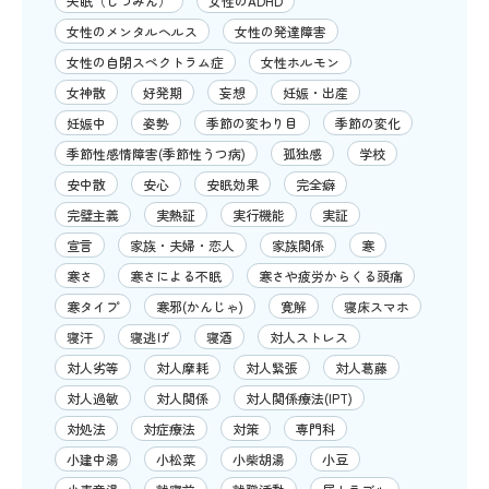
失眠（しつみん）
女性のADHD
女性のメンタルヘルス
女性の発達障害
女性の自閉スペクトラム症
女性ホルモン
女神散
好発期
妄想
妊娠・出産
妊娠中
姿勢
季節の変わり目
季節の変化
季節性感情障害(季節性うつ病)
孤独感
学校
安中散
安心
安眠効果
完全癖
完璧主義
実熱証
実行機能
実証
宣言
家族・夫婦・恋人
家族関係
寒
寒さ
寒さによる不眠
寒さや疲労からくる頭痛
寒タイプ
寒邪(かんじゃ)
寛解
寝床スマホ
寝汗
寝逃げ
寝酒
対人ストレス
対人劣等
対人摩耗
対人緊張
対人葛藤
対人過敏
対人関係
対人関係療法(IPT)
対処法
対症療法
対策
専門科
小建中湯
小松菜
小柴胡湯
小豆