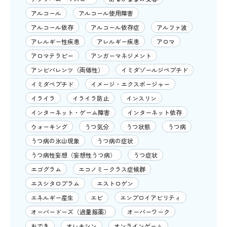
アルコール
アルコール使用障害
アルコール依存
アルコール依存症
アルファ波
アレルギー性疾患
アレルギー疾患
アロマ
アロマテラピー
アンガーマネジメント
アンビバレンツ（両価性）
イミダゾールジペプチド
イミダペプチド
イメージ・エクスポージャー
イライラ
イライラ防止
インスリン
インターネット・ゲーム障害
インターネット依存
ウォーキング
うつ気分
うつ状態
うつ病
うつ病の氷山現象
うつ病の症状
うつ病性妄想（妄想性うつ病）
うつ症状
エゴグラム
エコノミークラス症候群
エスシタロプラム
エストロゲン
エネルギー産生
エビ
エンプロイアビリティ
オーバードーズ（過量服薬）
オーバーワーク
おでき
オレキシン
オンラインゲーム