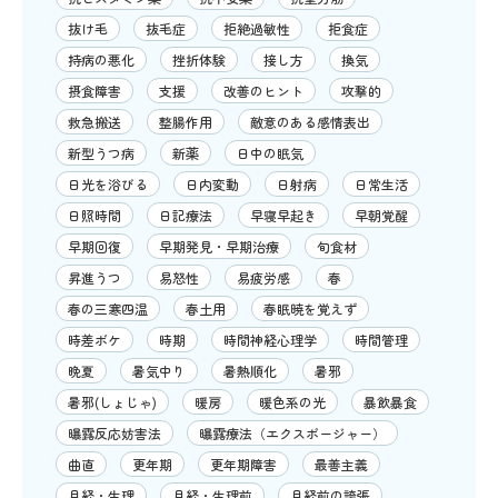
抜け毛
抜毛症
拒絶過敏性
拒食症
持病の悪化
挫折体験
接し方
換気
摂食障害
支援
改善のヒント
攻撃的
救急搬送
整腸作用
敵意のある感情表出
新型うつ病
新薬
日中の眠気
日光を浴びる
日内変動
日射病
日常生活
日照時間
日記療法
早寝早起き
早朝覚醒
早期回復
早期発見・早期治療
旬食材
昇進うつ
易怒性
易疲労感
春
春の三寒四温
春土用
春眠暁を覚えず
時差ボケ
時期
時間神経心理学
時間管理
晩夏
暑気中り
暑熱順化
暑邪
暑邪(しょじゃ)
暖房
暖色系の光
暴飲暴食
曝露反応妨害法
曝露療法（エクスポージャー）
曲直
更年期
更年期障害
最善主義
月経・生理
月経・生理前
月経前の誇張