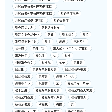
月経前不快気分障害(PMDD）
月経前気分不快障害(PMDD)
月経前症候群
月経前症候群（PMS）
月経困難症
朝の過ごし方
朝起きられない
朝起きるのが辛い
朝食
朝食抜き
期待
期待値を下げる
期間
未病
末梢時計
杜仲茶
条件づけ
東大式エゴグラム（TEG）
東洋医学
松果体
枕
柑橘
柑橘系の香り
柑橘類
柚子
柴朴湯
柴胡剤
柴胡加竜骨牡蛎湯
柴胡桂枝乾姜湯
柴胡桂枝湯
柴苓湯
栄養バランス
栄養型うつ
栄養素
栗
根拠のない不安
根本治療
桂枝加竜骨牡蛎湯
桂枝加芍薬大黄湯
桂枝加芍薬湯
桂枝加苓朮附湯
桂枝茯苓丸
桃核承気湯
梅核気
梅雨
梨
椎間板ヘルニア
極端な夜型
極端な朝型