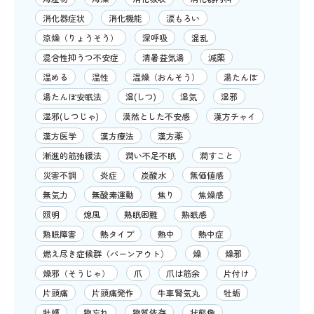
消化器症状
消化機能
涙もろい
涼燥（りょうそう）
深呼吸
混乱
混合性抑うつ不安症
清暑益気湯
減薬
温める
温性
温燥（おんそう）
湯たんぽ
湯たんぽ安眠法
湿(しつ)
湿気
湿邪
湿邪(しつじゃ)
漠然とした不安感
漢方チャイ
漢方医学
漢方療法
漢方薬
漸進的筋弛緩法
潤い不足不眠
潤すこと
災害不調
炎症
炭酸水
無価値感
無気力
無酸素運動
焦り
焦燥感
照明
熄風
熟眠困難
熟眠感
熟眠障害
熱タイプ
熱中
熱中症
燃え尽き症候群（バーンアウト）
燥
燥邪
燥邪（そうじゃ）
爪
爪は筋余
片付け
片頭痛
片頭痛発作
牛車腎気丸
牡蛎
牡蠣
物忘れ
物質依存
状態像