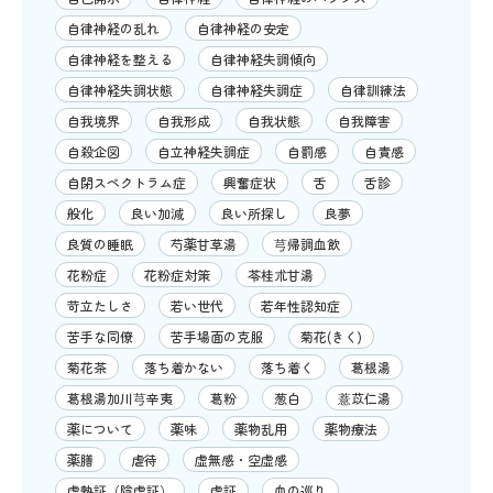
自律神経の乱れ
自律神経の安定
自律神経を整える
自律神経失調傾向
自律神経失調状態
自律神経失調症
自律訓練法
自我境界
自我形成
自我状態
自我障害
自殺企図
自立神経失調症
自罰感
自責感
自閉スペクトラム症
興奮症状
舌
舌診
般化
良い加減
良い所探し
良夢
良質の睡眠
芍薬甘草湯
芎帰調血飲
花粉症
花粉症対策
苓桂朮甘湯
苛立たしさ
若い世代
若年性認知症
苦手な同僚
苦手場面の克服
菊花(きく)
菊花茶
落ち着かない
落ち着く
葛根湯
葛根湯加川芎辛夷
葛粉
葱白
薏苡仁湯
薬について
薬味
薬物乱用
薬物療法
薬膳
虐待
虚無感・空虚感
虚熱証（陰虚証）
虚証
血の巡り