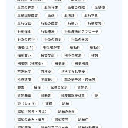
血流の停滞
血液検査
血管の収縮
血糖値
血糖調整障害
血虚
血虚証
血行不良
血行促進
行動の障害
行動力
行動変容
行動強化
行動療法
行動療法的アプローチ
行為の代行
行為の強要
行為の異常
衛気(えき)
衛生管理者
衝動性
衝動的
衝動買い
被害妄想
補中益気湯
補剤
補気剤（補気薬）
補気薬
補気補陰
西洋医学
西洋薬
見捨てられ不安
視野狭窄
覚醒作用
親の過干渉・過保護
親密
解雇
記憶の固定
診断名
診断基準
診断書
診療情報提供書
証
証（しょう)
評価
認知
認知（思考・考え）
認知の歪み
認知の歪み・偏り
認知変容
認知症
認知療法
認知的アプローチ
認知行動療法