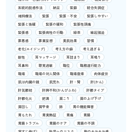
系統的脱感作法
納豆
紫蘇
統合失調症
維持療法
緊張
緊張・不安
緊張しやすい
緊張と弛緩
緊張の緩和
緊張性頭痛
緊張感
緊張病性の行動
緑茶
縁起強迫
罪悪感
罪業妄想
美肌効果
習慣
老化(エイジング)
考え方の癖
考え過ぎる
耐性
耳マッサージ
耳詰まり
耳鳴り
耳鼻科
聴覚過敏
職位
職務遂行能力
職場
職場の対人関係
職場復帰
肉体疲労
肌は内臓の鏡
肌荒れ
肝・腎
肝(かん)
肝気鬱結
肝脾不和(かんぴふわ)
肝鬱タイプ
肝鬱化火
肥満
肩こり
肩の上げ下げ
肩回し
肩甲骨
肺
胃の機能障害
胃もたれ
胃実熱証
胃痛
胃腸
胃腸トラブル
胃腸のケア
胃腸の不調
背すじ伸ばし
胎児へのリスク
胸のモヤモヤ感