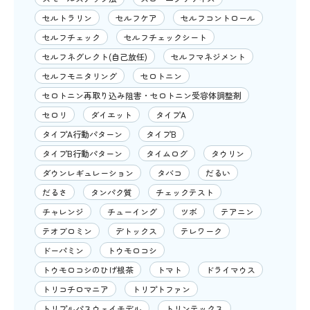
セルトラリン
セルフケア
セルフコントロール
セルフチェック
セルフチェックシート
セルフネグレクト(自己放任)
セルフマネジメント
セルフモニタリング
セロトニン
セロトニン再取り込み阻害・セロトニン受容体調整剤
セロリ
ダイエット
タイプA
タイプA行動パターン
タイプB
タイプB行動パターン
タイムログ
タウリン
ダウンレギュレーション
タバコ
だるい
だるさ
タンパク質
チェックテスト
チャレンジ
チューイング
ツボ
テアニン
テオブロミン
デトックス
テレワーク
ドーパミン
トウモロコシ
トウモロコシのひげ根茶
トマト
ドライマウス
トリコチロマニア
トリプトファン
トリプルパスウェイモデル
トリンテックス