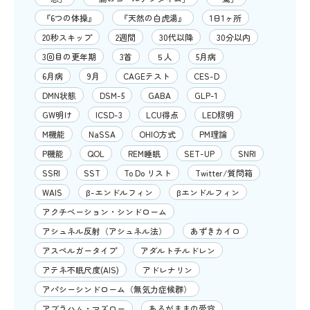
『6つの体操』
『天然の白虎湯』
1日1ヶ所
20秒スキップ
2週間
30代以降
30分以内
3回目の更年期
3首
５人
5月病
6月病
9月
CAGEテスト
CES-D
DMN状態
DSM-5
GABA
GLP-1
GW明け
ICSD-3
LCU得点
LED照明
M機能
NaSSA
OHIO方式
PM理論
P機能
QOL
REM睡眠
SET-UP
SNRI
SSRI
SST
To Do リスト
Twitter/質問箱
WAIS
β-エンドルフィン
βエンドルフィン
アクチベーション・シンドローム
アシュネル反射（アシュネル法）
あずきカイロ
アスペルガータイプ
アダルトチルドレン
アテネ不眠尺度(AIS)
アドレナリン
アパシーシンドローム（無気力症候群）
アブラハム・マズロー
あるがままの受容