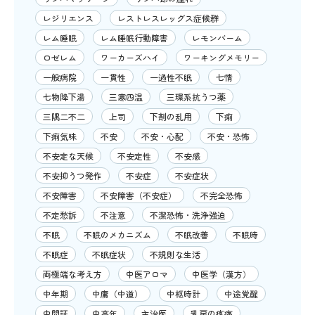
レジリエンス
レストレスレッグス症候群
レム睡眠
レム睡眠行動障害
レモンバーム
ロゼレム
ワーカーズハイ
ワーキングメモリー
一般病院
一貫性
一過性不眠
七情
七物降下湯
三寒四温
三環系抗うつ薬
三隅二不二
上司
下剤の乱用
下痢
下痢気味
不安
不安・心配
不安・恐怖
不安定な天候
不安定性
不安感
不安抑うつ発作
不安症
不安症状
不安障害
不安障害（不安症）
不完全恐怖
不定愁訴
不注意
不潔恐怖・洗浄強迫
不眠
不眠のメカニズム
不眠改善
不眠時
不眠症
不眠症状
不規則な生活
両極端な考え方
中医アロマ
中医学（漢方）
中年期
中庸（中道）
中枢時計
中途覚醒
中間証
中高年
主治医
乳房の疼痛