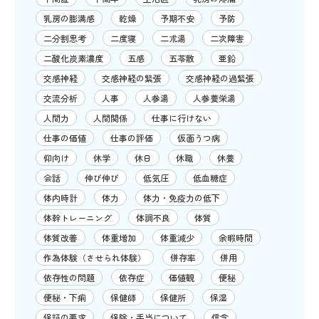
乳房の膨満感
乾燥
予期不安
予防
二分割思考
二度寝
二朮湯
二次障害
二酸化炭素濃度
五感
五苓散
亜鉛
交感神経
交感神経の緊張
交感神経の過緊張
交流分析
人事
人参湯
人参養栄湯
人間力
人間関係
仕事に行けない
仕事の価値
仕事の評価
仮面うつ病
仰向け
休学
休日
休職
休養
会話
伸び伸び
低気圧
低血糖症
体内時計
体力
体力・免疫力の低下
体幹トレーニング
体調不良
体質
体質改善
体重増加
体重減少
余暇時間
作為体験（させられ体験）
併存率
併用
依存性の問題
依存症
価値観
便秘
便秘・下痢
保健師
保健所
保湿
保証の要求
保険・手当について
信念