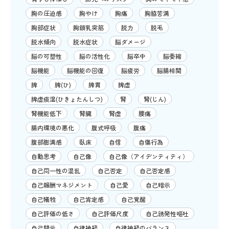
胸の圧迫感
胸やけ
胸痛
胸脇苦満
胸部症状
胸鎖乳突筋
脱力
脱毛
脱水傾向
脱水症状
脳ダメージ
脳の可塑性
脳の活性化
脳卒中
脳委縮
脳機能
脳機能の回復
脳疲労
脳腸相関
脾
脾(ひ)
脾胃
脾虚
脾虚痰湿(ひきょたんしつ)
腎
腎(じん)
腎機能低下
腎臓
腎虚
腰痛
腸内環境の悪化
腹式呼吸
腹痛
腹部膨満感
臥床
自信
自傷行為
自動思考
自己像
自己像（アイデンティティ）
自己同一性の混乱
自己否定
自己否定感
自己報酬マネジメント
自己愛
自己暗示
自己犠牲
自己肯定感
自己覚醒
自己評価の低さ
自己評価尺度
自己誘発性嘔吐
自己開示
自律神経
自律神経のバランス