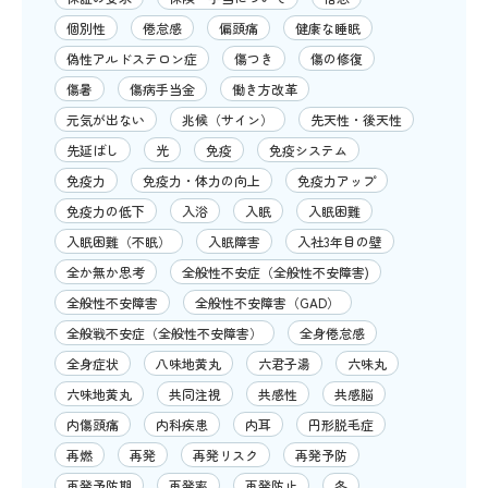
個別性
倦怠感
偏頭痛
健康な睡眠
偽性アルドステロン症
傷つき
傷の修復
傷暑
傷病手当金
働き方改革
元気が出ない
兆候（サイン）
先天性・後天性
先延ばし
光
免疫
免疫システム
免疫力
免疫力・体力の向上
免疫力アップ
免疫力の低下
入浴
入眠
入眠困難
入眠困難（不眠）
入眠障害
入社3年目の壁
全か無か思考
全般性不安症（全般性不安障害)
全般性不安障害
全般性不安障害（GAD）
全般戦不安症（全般性不安障害）
全身倦怠感
全身症状
八味地黄丸
六君子湯
六味丸
六味地黄丸
共同注視
共感性
共感脳
内傷頭痛
内科疾患
内耳
円形脱毛症
再燃
再発
再発リスク
再発予防
再発予防期
再発率
再発防止
冬