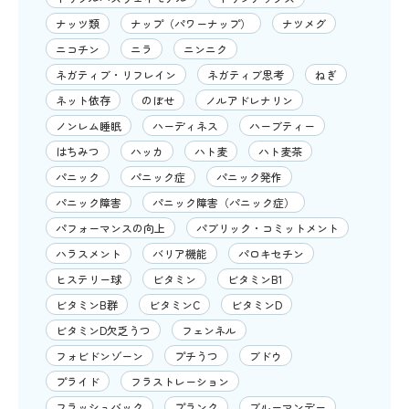
ナッツ類
ナップ（パワーナップ）
ナツメグ
ニコチン
ニラ
ニンニク
ネガティブ・リフレイン
ネガティブ思考
ねぎ
ネット依存
のぼせ
ノルアドレナリン
ノンレム睡眠
ハーディネス
ハーブティー
はちみつ
ハッカ
ハト麦
ハト麦茶
パニック
パニック症
パニック発作
パニック障害
パニック障害（パニック症）
パフォーマンスの向上
パブリック・コミットメント
ハラスメント
バリア機能
パロキセチン
ヒステリー球
ビタミン
ビタミンB1
ビタミンB群
ビタミンC
ビタミンD
ビタミンD欠乏うつ
フェンネル
フォビドンゾーン
プチうつ
ブドウ
プライド
フラストレーション
フラッシュバック
プランク
ブルーマンデー