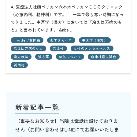
A. 医療法人社団ペリカン六本木ペリカンこころクリニック
（心療内科、精神科）です。 一年で最も寒い時期になっ
てきました。中医学（漢方）においては「冷えは万病のも
と」と言われています。 &nbs …
Twitter/質問箱
あずきカイロ
中医学（漢方）
冷えは万病のもと
冷え性
女性のメンタルヘルス
漢方療法
漢方薬
病気について
自律神経失調症
質問箱
新着記事一覧
【重要なお知らせ】当院は電話は設けておりま
せん（お問い合わせはLINEにてお願いいたしま