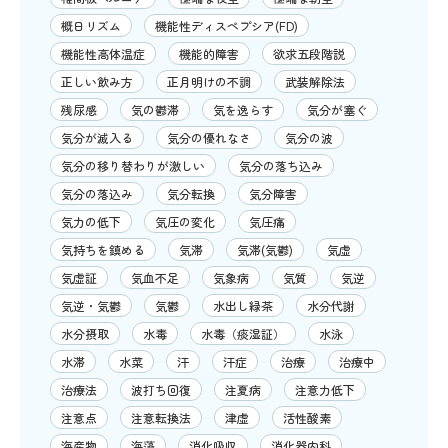
概日リズム
機能性ディスペプシア(FD)
機能性高体温症
機能的障害
欲求五段階説
正しい飲み方
正月明けの不調
武装解除法
残尿感
気の鬱滞
気を逸らす
気分が塞ぐ
気分が滅入る
気分の優れなさ
気分の波
気分の移り替わりが激しい
気分の落ち込み
気分の落込み
気分転換
気分障害
気力の低下
気圧の変化
気圧痛
気持ちを鎮める
気滞
気滞(気鬱)
気虚
気虚証
気血不足
気象病
気質
気逆
気逆・気鬱
気鬱
水出し緑茶
水分代謝
水分摂取
水毒
水毒（痰湿証）
水泳
水滞
水菜
汗
汗症
治療
治療中
治療法
波打ち回復
注夏病
注意力低下
注意点
注意転換法
津虚
活性酸素
海産物
海藻
消化吸収
消化器内科