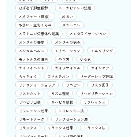
むずむず脚症候群
メーラビアンの法則
メタファー（暗喩）
めまい
めまい・立ちくらみ
メラトニン
メラトニン受容体作動薬
メンタライゼーション
メンタルの安定
メンタルの悩み
メンタルヘルス
モチベーション
モニタリング
モノトナスの法則
やり方
やる気
ライフイベント
ライフサイクル
ラインケア
らっきょう
ラメルテオン
リーダーシップ理論
リアリティ・ショック
リコピン
リスク因子
リストカット
リズム運動
リハビリテーション
リハビリ出勤
リハビリ勤務
リフレッシュ
リフレッシュ効果
リフレッシュ法
リモートワーク
リラクゼーション法
リラックス
リラックス効果
リラックス法
リンパマッサージ
リンパ節の腫れ