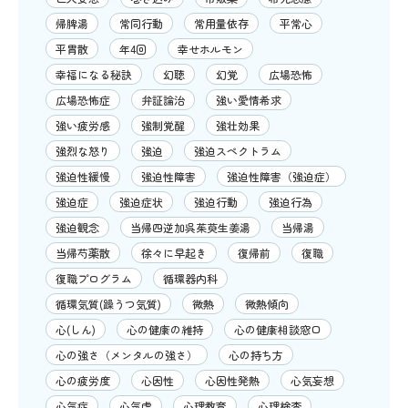
帰脾湯
常同行動
常用量依存
平常心
平胃散
年4回
幸せホルモン
幸福になる秘訣
幻聴
幻覚
広場恐怖
広場恐怖症
弁証論治
強い愛情希求
強い疲労感
強制覚醒
強壮効果
強烈な怒り
強迫
強迫スペクトラム
強迫性緩慢
強迫性障害
強迫性障害（強迫症）
強迫症
強迫症状
強迫行動
強迫行為
強迫観念
当帰四逆加呉茱萸生姜湯
当帰湯
当帰芍薬散
徐々に早起き
復帰前
復職
復職プログラム
循環器内科
循環気質(躁うつ気質)
微熱
微熱傾向
心(しん)
心の健康の維持
心の健康相談窓口
心の強さ（メンタルの強さ）
心の持ち方
心の疲労度
心因性
心因性発熱
心気妄想
心気症
心気虚
心理教育
心理検査