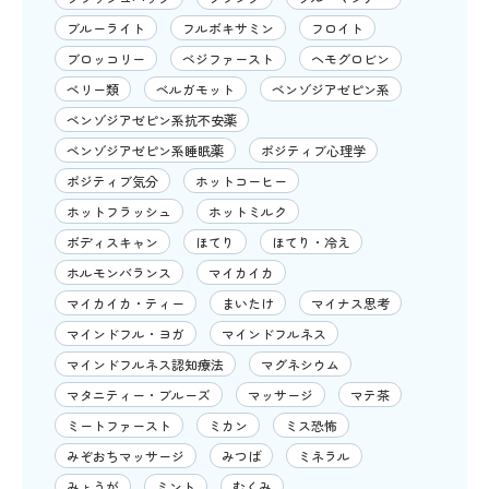
ブルーライト
フルボキサミン
フロイト
ブロッコリー
ベジファースト
ヘモグロビン
ベリー類
ベルガモット
ベンゾジアゼピン系
ベンゾジアゼピン系抗不安薬
ベンゾジアゼピン系睡眠薬
ポジティブ心理学
ポジティブ気分
ホットコーヒー
ホットフラッシュ
ホットミルク
ボディスキャン
ほてり
ほてり・冷え
ホルモンバランス
マイカイカ
マイカイカ・ティー
まいたけ
マイナス思考
マインドフル・ヨガ
マインドフルネス
マインドフルネス認知療法
マグネシウム
マタニティー・ブルーズ
マッサージ
マテ茶
ミートファースト
ミカン
ミス恐怖
みぞおちマッサージ
みつば
ミネラル
みょうが
ミント
むくみ