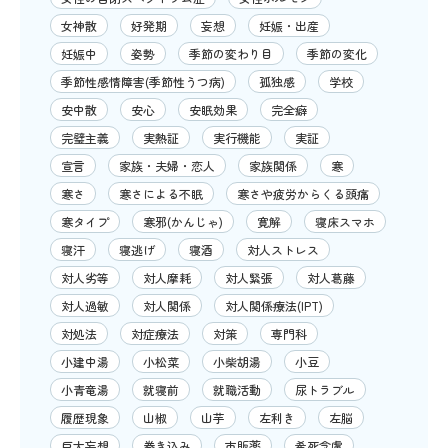
女神散
好発期
妄想
妊娠・出産
妊娠中
姿勢
季節の変わり目
季節の変化
季節性感情障害(季節性うつ病)
孤独感
学校
安中散
安心
安眠効果
完全癖
完璧主義
実熱証
実行機能
実証
宣言
家族・夫婦・恋人
家族関係
寒
寒さ
寒さによる不眠
寒さや疲労からくる頭痛
寒タイプ
寒邪(かんじゃ)
寛解
寝床スマホ
寝汗
寝逃げ
寝酒
対人ストレス
対人劣等
対人摩耗
対人緊張
対人葛藤
対人過敏
対人関係
対人関係療法(IPT)
対処法
対症療法
対策
専門科
小建中湯
小松菜
小柴胡湯
小豆
小青竜湯
就寝前
就職活動
尿トラブル
履歴現象
山椒
山芋
左利き
左脳
巨大妄想
巻き込み
市販薬
希死念慮