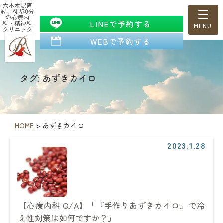
六本木駅直
結、徒歩0分
の心療内
LINEで予約する
科・精神科
クリニック
WEBで予約する
タグ: あずきカイロ
HOME
>
あずきカイロ
2023.1.28
【心療内科 Q/A】「『手作りあずきカイロ』で冷
え性対策は如何ですか？」