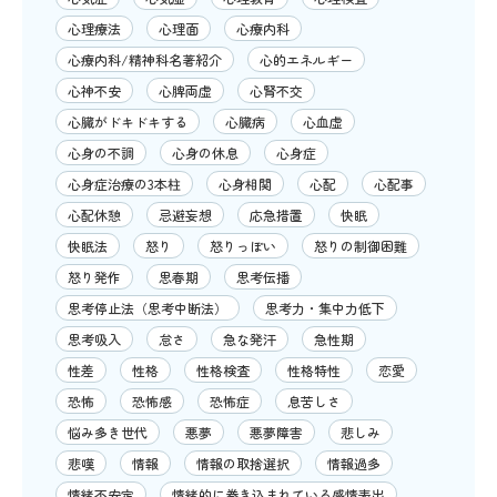
心理療法
心理面
心療内科
心療内科/精神科名著紹介
心的エネルギー
心神不安
心脾両虚
心腎不交
心臓がドキドキする
心臓病
心血虚
心身の不調
心身の休息
心身症
心身症治療の3本柱
心身相関
心配
心配事
心配休憩
忌避妄想
応急措置
快眠
快眠法
怒り
怒りっぽい
怒りの制御困難
怒り発作
思春期
思考伝播
思考停止法（思考中断法）
思考力・集中力低下
思考吸入
怠さ
急な発汗
急性期
性差
性格
性格検査
性格特性
恋愛
恐怖
恐怖感
恐怖症
息苦しさ
悩み多き世代
悪夢
悪夢障害
悲しみ
悲嘆
情報
情報の取捨選択
情報過多
情緒不安定
情緒的に巻き込まれている感情表出