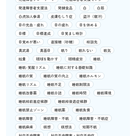
発達障害者支援法
発酵食品
白
白筋
白虎加人参湯
皮膚むしり症
盗汗（寝汗)
目の充血・疲れ
目の疲れ
目を休める
目標
目標達成
目覚まし時計
目覚めが悪い
直接糖（砂糖）
相談先
真武湯
真面目
眠り
眠れない
眠気
眩暈
眼球を動かす
眼精疲労
睡眠
睡眠-覚醒リズム
睡眠に対する基礎知識
睡眠の質
睡眠の質の向上
睡眠ホルモン
睡眠リズム
睡眠不足
睡眠制限法
睡眠改善薬
睡眠日誌
睡眠時間
睡眠環境
睡眠相前進症候群
睡眠相後退症候群
睡眠禁止ゾーン
睡眠薬
睡眠負債
睡眠障害
睡眠障害・不眠
睡眠障害・不眠症
睡眠麻痺
瞑想
瞑想法
短期不眠
社交不安障害
社交不安障害・社交不安症