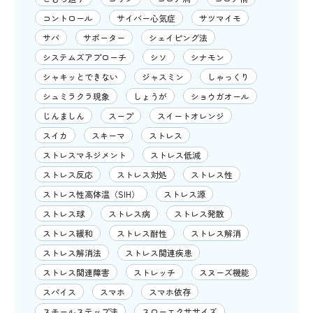
コントロール
サイバー心気症
サツマイモ
サバ
サポーター
シェイピング法
システムズアプローチ
シソ
シナモン
シャキッとできない
ジャスミン
しゃっくり
シュミラクラ現象
しょうが
ショウガオール
じんましん
スープ
スイートオレンジ
スイカ
スキーマ
ストレス
ストレスマネジメント
ストレス低減
ストレス反応
ストレス対処
ストレス性
ストレス性高体温（SIH）
ストレス源
ストレス球
ストレス病
ストレス発散
ストレス緩和
ストレス耐性
ストレス解消
ストレス解消法
ストレス関連疾患
ストレス関連障害
ストレッチ
スヌーズ機能
スパイス
スマホ
スマホ依存
スモールステップ法
スローエクササイズ