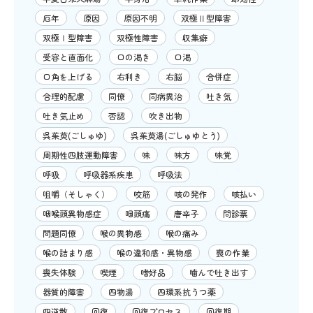
厄年
原因
原因不明
双極Ⅱ型障害
双極Ⅰ型障害
双極性障害
収集癖
受容と直面化
口の渇き
口渇
口角を上げる
右利き
右脳
合併症
合理的配慮
同僚
同病異治
吐き気
吐き気止め
否認
吹き出物
呉茱萸(ごしゅゆ)
呉茱萸湯(ごしゅゆとう)
周期性四肢運動障害
味
味方
味覚
呼吸
呼吸器系疾患
呼吸法
咀嚼（そしゃく）
咬筋
咳の発作
咳払い
咽喉頭異物感症
咽頭痛
唐辛子
問診票
問題同僚
喉の異物感
喉の痛み
喉の詰まり感
喉の違和感・異物感
喪の作業
喪失体験
喫煙
嗜好品
噛んで吐き出す
器質的障害
四物湯
四環系抗うつ薬
四逆散
回復
回復プロセス
回復期