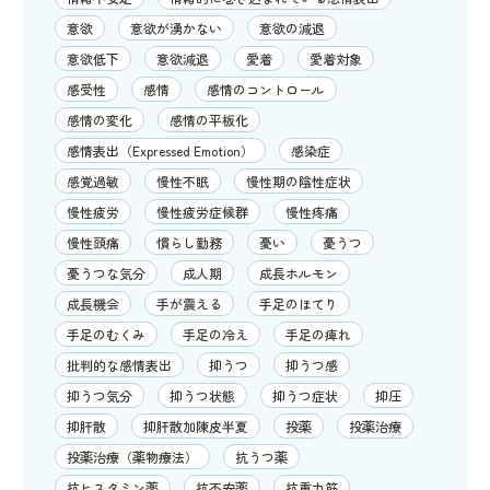
意欲
意欲が湧かない
意欲の減退
意欲低下
意欲減退
愛着
愛着対象
感受性
感情
感情のコントロール
感情の変化
感情の平板化
感情表出（Expressed Emotion）
感染症
感覚過敏
慢性不眠
慢性期の陰性症状
慢性疲労
慢性疲労症候群
慢性疼痛
慢性頭痛
慣らし勤務
憂い
憂うつ
憂うつな気分
成人期
成長ホルモン
成長機会
手が震える
手足のほてり
手足のむくみ
手足の冷え
手足の痺れ
批判的な感情表出
抑うつ
抑うつ感
抑うつ気分
抑うつ状態
抑うつ症状
抑圧
抑肝散
抑肝散加陳皮半夏
投薬
投薬治療
投薬治療（薬物療法）
抗うつ薬
抗ヒスタミン薬
抗不安薬
抗重力筋