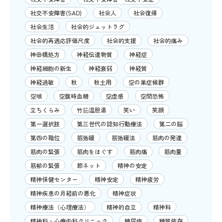
社交不安障害(SAD)
社会人
社会復帰
社会生活
社会的ジェットラグ
社会的再適応評価尺度
社会的支援
社会的痛み
神田橋処方
神経伝達物質
神経症
神経細胞の新生
神経衰弱
神経質
神経過敏
秋
秋土用
空の巣症候群
空咳
空腹時血糖
空虚感
空間恐怖
立ちくらみ
竹筎温胆湯
笑い
笑顔
第一選択肢
第三世代の認知行動療法
第二の脳
第四の職位
筋弛緩
筋弛緩法
筋肉の発達
筋肉の緊張
筋肉をほぐす
筋肉痛
筋肉量
筋郁の緊張
節ネット
精神の安定
精神保健センター
精神安定
精神疲労
精神疾患の月経前の悪化
精神症状
精神療法（心理療法）
精神的自立
精神科
精神科・心療内科クリニック
糖尿病
糖質依存