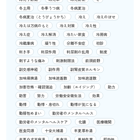
冬土用
冬季うつ病
冬病夏治
冬病夏治（とうびょうかち）
冷え
冷えのぼせ
冷えは万病のもと
冷え対策
冷え性
冷え症
冷え解消
冷たい飲食
冷房病
冷蔵庫病
凝り性
分離不安症
初診
利き手
利尿作用
利尿剤の乱用
制度
刺すような痛み
刺激制限法
前頭前野
副交感神経
副作用
副腎皮質ホルモン
加味帰脾湯
加味逍遙散
加味逍遥散
加害恐怖・確認強迫
加齢（エイジング）
助力
助言
努力
労働安全衛生法
効果
動悸
動悸・息切れ
動悸が気になる
動揺性めまい
勤労者のメンタルヘルス
勤労者のメンタルヘルスケア
化膿
医療機関
医食同源
十全大補湯
半夏厚朴湯
半夏白朮天麻湯
半身浴
単純作業
即効性