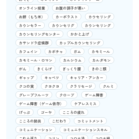
オンライン授業
お腹の調子が悪い
お餅（もち米）
カーボラスト
カウセリング
カウンセラー
カウンセリグ
カウンセリング
カウンセリングセンター
かかと上げ
カサンドラ症候群
カップルカウンセリング
カフェイン
カボチャ
ガム
カモミール
カモミール・ロマン
カルシウム
カルダモン
がん
きくらげ
ぎっくり腰
きのこ類
ギャップ
キャベツ
キャリア・アンカー
クコの実
クヨクヨ
クラリセージ
クルミ
グレープフルーツ
クローブ
ゲーム障害
ゲーム障害（ゲーム依存）
ケアレスミス
げっぷ
ゴーヤ
こころの疲れ
こころの肺炎
こだわり
コミットメント
コミュニケーション
コミュニケーションスキル
こむら返り
コリン
コロナ渦
コロナ禍