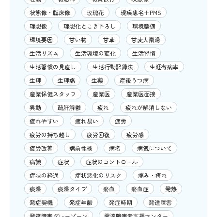
状態像・臨床像
玫瑰花
現疾患名＋PMS
理想像
理想化とこき下ろし
環境整備
環境要因
甘い物
甘草
甘麦大棗湯
生活リズム
生活環境の変化
生活習慣
生活習慣の見直し
生活行動記録法
生涯有病率
生理
生理痛
生薬
産後うつ病
産業保健スタッフ
産業医
産業医面接
異動
疏肝解鬱
疲れ
疲れが解消しない
疲れやすい
疲れ易い
疲労
疲労の持ち越し
疲労回復
疲労感
疲労改善
病前性格
病名
病気について
病識
症状
症状のコントロール
症状の経過
症状悪化のリスク
痛み・痺れ
痰湿
痰湿タイプ
瘀血
瘀血症
発熱
発症契機
発症年齢
発症時期
発達障害
発達障害グレーゾーン
発達障害者支援センター