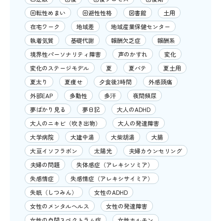
回転性めまい
回避性性格
図書館
土用
在宅ワーク
地域差
地域産業保健センター
執着気質
基礎代謝
報酬欠乏症
報酬系
境界性パーソナリティ障害
声のかすれ
変化
変化のステージモデル
夏
夏バテ
夏土用
夏太り
夏痩せ
夕食後3時間
外感頭痛
外部EAP
多動性
多汗
夜間頻尿
夢ばかり見る
夢日記
大人のADHD
大人のニキビ（吹き出物）
大人の発達障害
大学病院
大建中湯
大柴胡湯
大腸
大豆イソフラボン
太陽光
夫婦カウンセリング
夫婦の問題
失体感症（アレキシソミア）
失感情症
失感情症（アレキシサイミア）
失眠（しつみん）
女性のADHD
女性のメンタルヘルス
女性の発達障害
女性の自閉スペクトラム症
女性ホルモン