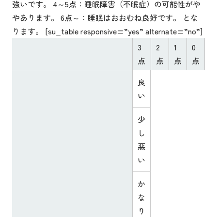
強いです。 4～5点：睡眠障害（不眠症）の可能性がや
やあります。 6点～：睡眠はおおむね良好です。 とな
ります。 [su_table responsive=”yes” alternate=”no”]
3
2
1
0
点
点
点
点
良
い
少
し
悪
い
か
な
り