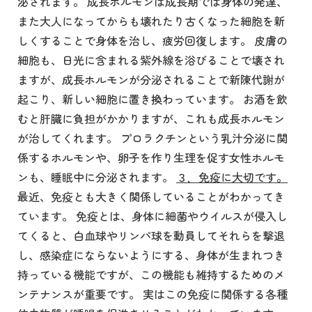
泌されます。 成長ホルモンは成長期では身体の発達、
また大人になってからも壊れたり古くなった細胞を新
しくすることで身体を治し、疲労回復します。 皮膚の
細胞も、日光に含まれる紫外線を浴びることで壊され
ますが、成長ホルモンが分泌されることで新陳代謝が
起こり、新しい細胞に置き換わっています。 お酒を飲
むと肝臓に負担がかかりますが、これも成長ホルモン
が治してくれます。 プロラクチンという乳汁分泌に関
係するホルモンや、卵子を作り生理を促す女性ホルモ
ンも、睡眠中に分泌されます。
３．免疫に大切です。
最近、免疫とも大きく関係していることがわかってき
ています。 免疫とは、身体に細菌やウイルスが侵入し
てくると、白血球やリンパ球を動員してそれらを撃退
し、感染症にならないようにする、身体が生まれつき
持っている機能ですが、この機能も維持するためのメ
ンテナンスが重要です。 実はこの免疫に関係する各種