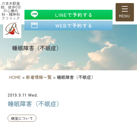
六本木駅直
結、徒歩0分
の心療内
LINEで予約する
科・精神科
クリニック
WEBで予約する
睡眠障害（不眠症）
HOME
>
新着情報一覧
>
睡眠障害（不眠症）
2019.9.11 Wed.
睡眠障害（不眠症）
病気について