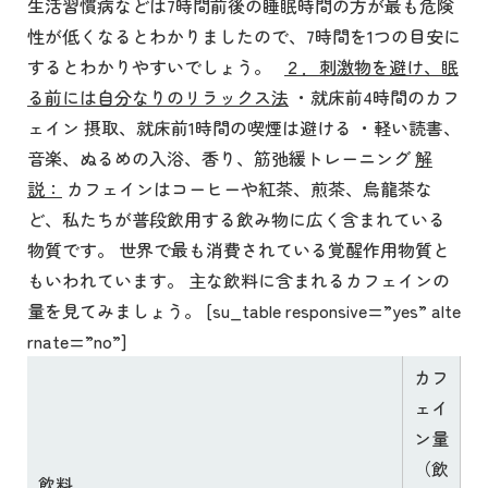
生活習慣病などは7時間前後の睡眠時間の方が最も危険
性が低くなるとわかりましたので、7時間を1つの目安に
するとわかりやすいでしょう。
２．刺激物を避け、眠
る前には自分なりのリラックス法
・就床前4時間のカフ
ェイン 摂取、就床前1時間の喫煙は避ける ・軽い読書、
音楽、ぬるめの入浴、香り、筋弛緩トレーニング
解
説：
カフェインはコーヒーや紅茶、煎茶、烏龍茶な
ど、私たちが普段飲用する飲み物に広く含まれている
物質です。 世界で最も消費されている覚醒作用物質と
もいわれています。 主な飲料に含まれるカフェインの
量を見てみましょう。 [su_table responsive=”yes” alte
rnate=”no”]
カフ
ェイ
ン量
（飲
飲料