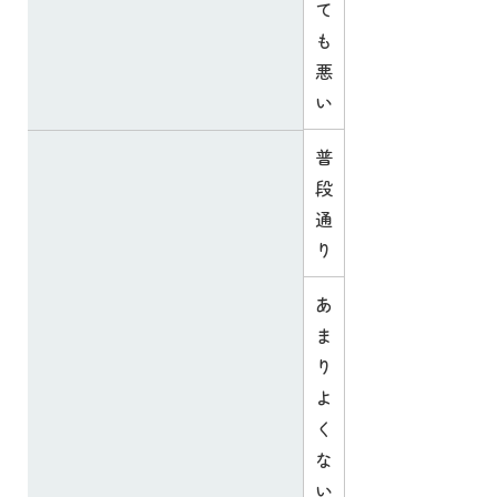
て
も
悪
い
普
段
通
り
あ
ま
り
よ
く
な
い