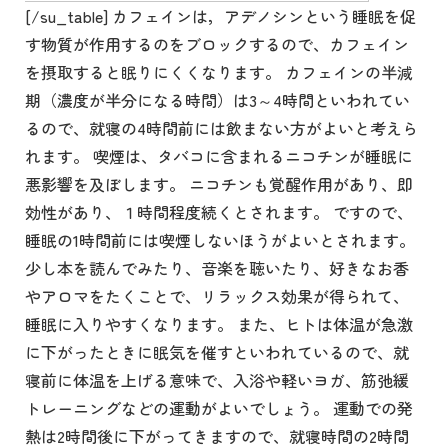
[/su_table] カフェインは，アデノシンという睡眠を促
す物質が作用するのをブロックするので、カフェイン
を摂取すると眠りにくくなります。 カフェインの半減
期（濃度が半分になる時間）は3～4時間といわれてい
るので、就寝の4時間前には飲まない方がよいと考えら
れます。 喫煙は、タバコに含まれるニコチンが睡眠に
悪影響を及ぼします。 ニコチンも覚醒作用があり、即
効性があり、１時間程度続くとされます。 ですので、
睡眠の1時間前には喫煙しないほうがよいとされます。
少し本を読んでみたり、音楽を聴いたり、好きなお香
やアロマをたくことで、リラックス効果が得られて、
睡眠に入りやすくなります。 また、ヒトは体温が急激
に下がったときに眠気を催すといわれているので、就
寝前に体温を上げる意味で、入浴や軽いヨガ、筋弛緩
トレーニングなどの運動がよいでしょう。 運動での発
熱は2時間後に下がってきますので、就寝時間の2時間