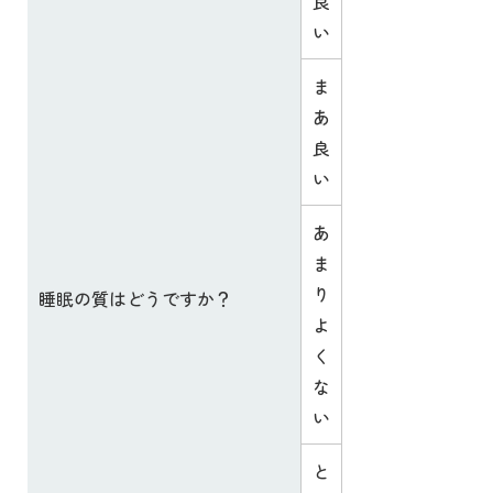
良
い
ま
あ
良
い
あ
ま
り
睡眠の質はどうですか？
よ
く
な
い
と