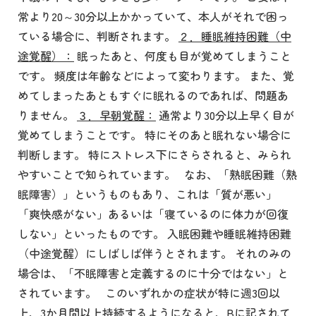
常より20～30分以上かかっていて、本人がそれで困っ
ている場合に、判断されます。
２．睡眠維持困難（中
途覚醒）：
眠ったあと、何度も目が覚めてしまうこと
です。 頻度は年齢などによって変わります。 また、覚
めてしまったあともすぐに眠れるのであれば、問題あ
りません。
３．早朝覚醒：
通常より30分以上早く目が
覚めてしまうことです。 特にそのあと眠れない場合に
判断します。 特にストレス下にさらされると、みられ
やすいことで知られています。 なお、「熟眠困難（熟
眠障害）」というものもあり、これは「質が悪い」
「爽快感がない」あるいは「寝ているのに体力が回復
しない」といったものです。 入眠困難や睡眠維持困難
（中途覚醒）にしばしば伴うとされます。 それのみの
場合は、「不眠障害と定義するのに十分ではない」と
されています。 このいずれかの症状が特に週3回以
上、3か月間以上持続するようになると、Bに記されて