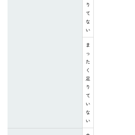
り
て
な
い
ま
っ
た
く
足
り
て
い
な
い