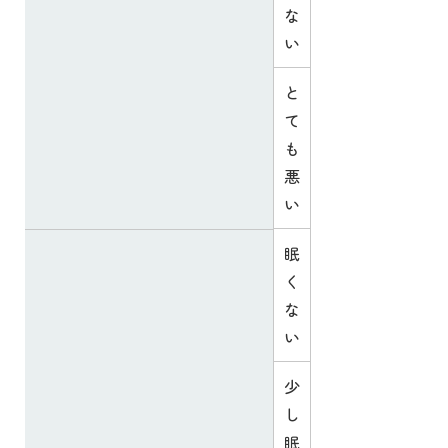
な
い
と
て
も
悪
い
眠
く
な
い
少
し
眠