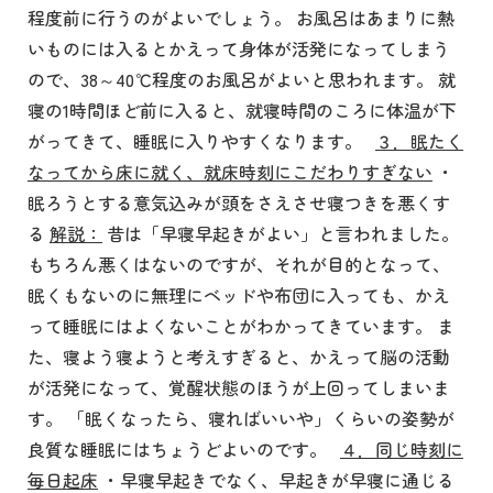
程度前に行うのがよいでしょう。 お風呂はあまりに熱
いものには入るとかえって身体が活発になってしまう
ので、38～40℃程度のお風呂がよいと思われます。 就
寝の1時間ほど前に入ると、就寝時間のころに体温が下
がってきて、睡眠に入りやすくなります。
３．眠たく
なってから床に就く、就床時刻にこだわりすぎない
・
眠ろうとする意気込みが頭をさえさせ寝つきを悪くす
る
解説：
昔は「早寝早起きがよい」と言われました。
もちろん悪くはないのですが、それが目的となって、
眠くもないのに無理にベッドや布団に入っても、かえ
って睡眠にはよくないことがわかってきています。 ま
た、寝よう寝ようと考えすぎると、かえって脳の活動
が活発になって、覚醒状態のほうが上回ってしまいま
す。 「眠くなったら、寝ればいいや」くらいの姿勢が
良質な睡眠にはちょうどよいのです。
４．同じ時刻に
毎日起床
・早寝早起きでなく、早起きが早寝に通じる