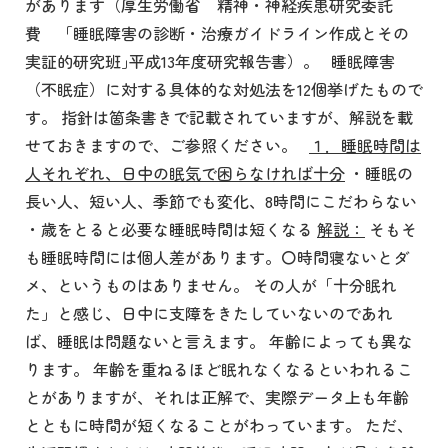
があります（厚生労働省 精神・神経疾患研究委託
費 「睡眠障害の診断・治療ガイドライン作成とその
実証的研究班｣平成13年度研究報告書）。 睡眠障害
（不眠症）に対する具体的な対処法を12個挙げたもので
す。 指針は箇条書きで記載されていますが、解説を載
せておきますので、ご参照ください。
１．睡眠時間は
人それぞれ、日中の眠気で困らなければ十分
・睡眠の
長い人、短い人、季節でも変化、8時間にこだわらない
・歳をとると必要な睡眠時間は短くなる
解説：
そもそ
も睡眠時間には個人差があります。〇時間寝ないとダ
メ、というものはありません。 その人が「十分眠れ
た」と感じ、日中に支障をきたしていないのであれ
ば、睡眠は問題ないと言えます。 年齢によっても異な
ります。 年齢を重ねるほど眠れなくなるといわれるこ
とがありますが、それは正解で、実際データ上も年齢
とともに時間が短くなることがわっています。 ただ、