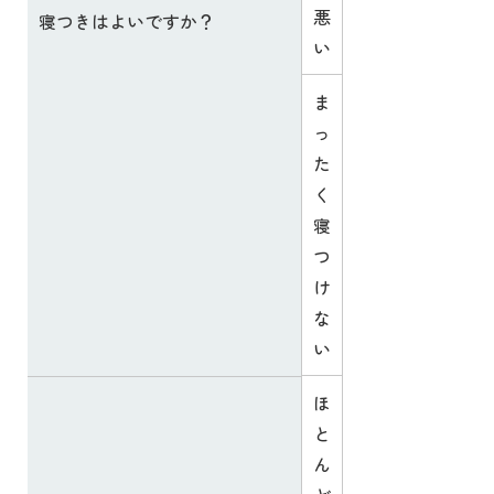
悪
寝つきはよいですか？
い
ま
っ
た
く
寝
つ
け
な
い
ほ
と
ん