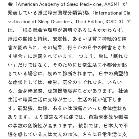
会（American Academy of Sleep Medi- cine, AASM）が
発表している睡眠障害国際分類第3版（International Cla
ssification of Sleep Dsiorders, Third Edition, ICSD-3）で
は、「眠る機会や環境が適切であるにもかかわらず、
睡眠の開始と持続、安定性、あるいは質に持続的な障
害が認められ、その結果、何らかの日中の障害をきた
す場合」に定義されています。 つまり、単に「眠れな
い」だけではなく、そのために日常生活に不都合が起
きている場合に、初めて診断されます。 日中の典型的
な症状としては、疲労、気分のすぐれなさ、いらい
ら、全身倦怠感、認知機能障害などがあります。 社会
生活や職業生活に支障が生じ、生活の質が低下しま
す。筋緊張、動悸、あるいは頭痛といった身体症状も
あります。 より重篤な不眠症では、自動車事故や職場
の事故の危険性が高まります。 統計では、日本人で不
眠を感じている人は大人の20％、さらに日常生活に支