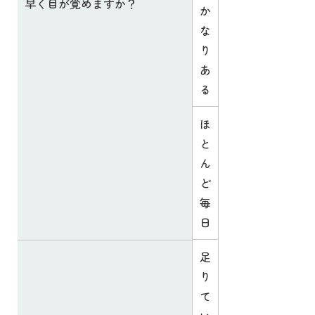
早く目が覚めますか？
か
な
り
あ
る
ほ
と
ん
ど
毎
日
足
り
て