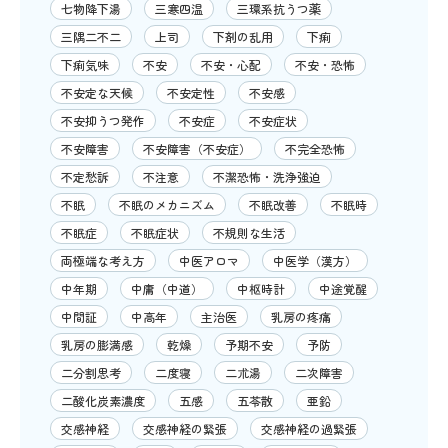
七物降下湯
三寒四温
三環系抗うつ薬
三隅二不二
上司
下剤の乱用
下痢
下痢気味
不安
不安・心配
不安・恐怖
不安定な天候
不安定性
不安感
不安抑うつ発作
不安症
不安症状
不安障害
不安障害（不安症）
不完全恐怖
不定愁訴
不注意
不潔恐怖・洗浄強迫
不眠
不眠のメカニズム
不眠改善
不眠時
不眠症
不眠症状
不規則な生活
両極端な考え方
中医アロマ
中医学（漢方）
中年期
中庸（中道）
中枢時計
中途覚醒
中間証
中高年
主治医
乳房の疼痛
乳房の膨満感
乾燥
予期不安
予防
二分割思考
二度寝
二朮湯
二次障害
二酸化炭素濃度
五感
五苓散
亜鉛
交感神経
交感神経の緊張
交感神経の過緊張