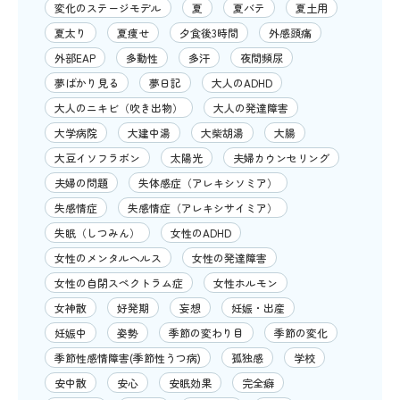
変化のステージモデル
夏
夏バテ
夏土用
夏太り
夏痩せ
夕食後3時間
外感頭痛
外部EAP
多動性
多汗
夜間頻尿
夢ばかり見る
夢日記
大人のADHD
大人のニキビ（吹き出物）
大人の発達障害
大学病院
大建中湯
大柴胡湯
大腸
大豆イソフラボン
太陽光
夫婦カウンセリング
夫婦の問題
失体感症（アレキシソミア）
失感情症
失感情症（アレキシサイミア）
失眠（しつみん）
女性のADHD
女性のメンタルヘルス
女性の発達障害
女性の自閉スペクトラム症
女性ホルモン
女神散
好発期
妄想
妊娠・出産
妊娠中
姿勢
季節の変わり目
季節の変化
季節性感情障害(季節性うつ病)
孤独感
学校
安中散
安心
安眠効果
完全癖