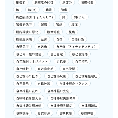
脳機能
脳機能の回復
脳疲労
脳腸相関
脾
脾(ひ)
脾胃
脾虚
脾虚痰湿(ひきょたんしつ)
腎
腎(じん)
腎機能低下
腎臓
腎虚
腰痛
腸内環境の悪化
腹式呼吸
腹痛
腹部膨満感
臥床
自信
自傷行為
自動思考
自己像
自己像（アイデンティティ）
自己同一性の混乱
自己否定
自己否定感
自己報酬マネジメント
自己愛
自己暗示
自己犠牲
自己肯定感
自己覚醒
自己評価の低さ
自己評価尺度
自己誘発性嘔吐
自己開示
自律神経
自律神経のバランス
自律神経の乱れ
自律神経の安定
自律神経を整える
自律神経失調傾向
自律神経失調状態
自律神経失調症
自律訓練法
自我境界
自我形成
自我状態
自我障害