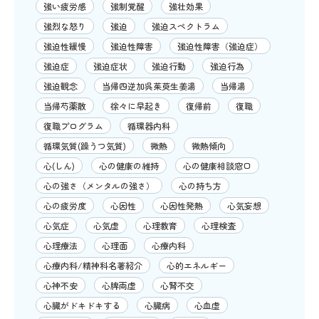
強い疲労感
強制覚醒
強壮効果
強烈な怒り
強迫
強迫スペクトラム
強迫性緩慢
強迫性障害
強迫性障害（強迫症）
強迫症
強迫症状
強迫行動
強迫行為
強迫観念
当帰四逆加呉茱萸生姜湯
当帰湯
当帰芍薬散
徐々に早起き
復帰前
復職
復職プログラム
循環器内科
循環気質(躁うつ気質)
微熱
微熱傾向
心(しん)
心の健康の維持
心の健康相談窓口
心の強さ（メンタルの強さ）
心の持ち方
心の疲労度
心因性
心因性発熱
心気妄想
心気症
心気虚
心理教育
心理検査
心理療法
心理面
心療内科
心療内科/精神科名著紹介
心的エネルギー
心神不安
心脾両虚
心腎不交
心臓がドキドキする
心臓病
心血虚