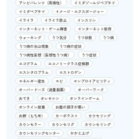
アンビバレンツ（両価性）
イミダゾールジペプチド
イミダペプチド
イメージ・エクスポージャー
イライラ
イライラ防止
インスリン
インターネット・ゲーム障害
インターネット依存
ウォーキング
うつ気分
うつ状態
うつ病
うつ病の氷山現象
うつ病の症状
うつ病性妄想（妄想性うつ病）
うつ症状
エゴグラム
エコノミークラス症候群
エスシタロプラム
エストロゲン
エネルギー産生
エビ
エンプロイアビリティ
オーバードーズ（過量服薬）
オーバーワーク
おでき
オレキシン
オンラインゲーム
オンライン授業
お腹の調子が悪い
お餅（もち米）
カーボラスト
カウセリング
カウンセラー
カウンセリグ
カウンセリング
カウンセリングセンター
かかと上げ