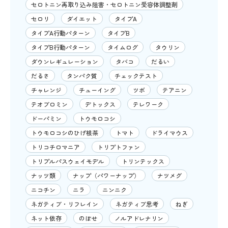
セロトニン再取り込み阻害・セロトニン受容体調整剤
セロリ
ダイエット
タイプA
タイプA行動パターン
タイプB
タイプB行動パターン
タイムログ
タウリン
ダウンレギュレーション
タバコ
だるい
だるさ
タンパク質
チェックテスト
チャレンジ
チューイング
ツボ
テアニン
テオブロミン
デトックス
テレワーク
ドーパミン
トウモロコシ
トウモロコシのひげ根茶
トマト
ドライマウス
トリコチロマニア
トリプトファン
トリプルパスウェイモデル
トリンテックス
ナッツ類
ナップ（パワーナップ）
ナツメグ
ニコチン
ニラ
ニンニク
ネガティブ・リフレイン
ネガティブ思考
ねぎ
ネット依存
のぼせ
ノルアドレナリン