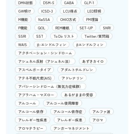
DMN状態
DSM-5
GABA
GLP-1
GW明け
ICSD-3
LCU得点
LED照明
M機能
NaSSA
OHIO方式
PM理論
P機能
QOL
REM睡眠
SET-UP
SNRI
SSRI
SST
To Do リスト
Twitter/質問箱
WAIS
β-エンドルフィン
βエンドルフィン
アクチベーション・シンドローム
アシュネル反射（アシュネル法）
あずきカイロ
アスペルガータイプ
アダルトチルドレン
アテネ不眠尺度(AIS)
アドレナリン
アパシーシンドローム（無気力症候群）
アブラハム・マズロー
あるがままの受容
アルコール
アルコール使用障害
アルコール依存
アルコール依存症
アルファ波
アレルギー性疾患
アレルギー疾患
アロマ
アロマテラピー
アンガーマネジメント