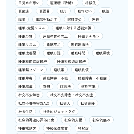
目覚めが悪い
直接糖（砂糖）
相談先
真武湯
真面目
眠り
眠れない
眠気
眩暈
眼球を動かす
眼精疲労
睡眠
睡眠-覚醒リズム
睡眠に対する基礎知識
睡眠の質
睡眠の質の向上
睡眠ホルモン
睡眠リズム
睡眠不足
睡眠制限法
睡眠改善薬
睡眠日誌
睡眠時間
睡眠環境
睡眠相前進症候群
睡眠相後退症候群
睡眠禁止ゾーン
睡眠薬
睡眠負債
睡眠障害
睡眠障害・不眠
睡眠障害・不眠症
睡眠麻痺
瞑想
瞑想法
短期不眠
社交不安障害
社交不安障害・社交不安症
社交不安障害(SAD)
社会人
社会復帰
社会生活
社会的ジェットラグ
社会的再適応評価尺度
社会的支援
社会的痛み
神田橋処方
神経伝達物質
神経症