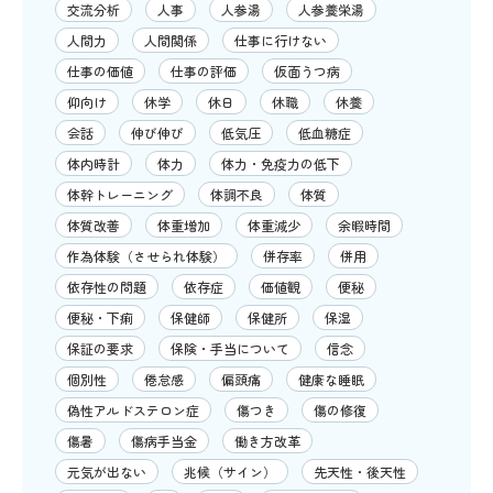
交流分析
人事
人参湯
人参養栄湯
人間力
人間関係
仕事に行けない
仕事の価値
仕事の評価
仮面うつ病
仰向け
休学
休日
休職
休養
会話
伸び伸び
低気圧
低血糖症
体内時計
体力
体力・免疫力の低下
体幹トレーニング
体調不良
体質
体質改善
体重増加
体重減少
余暇時間
作為体験（させられ体験）
併存率
併用
依存性の問題
依存症
価値観
便秘
便秘・下痢
保健師
保健所
保湿
保証の要求
保険・手当について
信念
個別性
倦怠感
偏頭痛
健康な睡眠
偽性アルドステロン症
傷つき
傷の修復
傷暑
傷病手当金
働き方改革
元気が出ない
兆候（サイン）
先天性・後天性