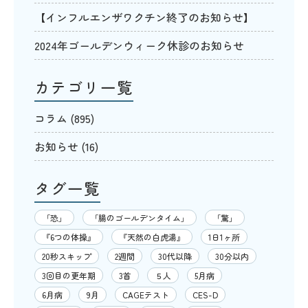
【インフルエンザワクチン終了のお知らせ】
2024年ゴールデンウィーク休診のお知らせ
カテゴリ一覧
コラム
(895)
お知らせ
(16)
タグ一覧
「恐」
「腸のゴールデンタイム」
「驚」
『6つの体操』
『天然の白虎湯』
1日1ヶ所
20秒スキップ
2週間
30代以降
30分以内
3回目の更年期
3首
５人
5月病
6月病
9月
CAGEテスト
CES-D