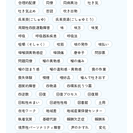
合理的配慮
同僚
同病異治
吐き気
吐き気止め
否認
吹き出物
呉茱萸(ごしゅゆ)
呉茱萸湯(ごしゅゆとう)
周期性四肢運動障害
味
味方
味覚
呼吸
呼吸器系疾患
呼吸法
咀嚼（そしゃく）
咬筋
咳の発作
咳払い
咽喉頭異物感症
咽頭痛
唐辛子
問診票
問題同僚
喉の異物感
喉の痛み
喉の詰まり感
喉の違和感・異物感
喪の作業
喪失体験
喫煙
嗜好品
噛んで吐き出す
器質的障害
四物湯
四環系抗うつ薬
四逆散
回復
回復プロセス
回復期
回転性めまい
回避性性格
図書館
土用
在宅ワーク
地域差
地域産業保健センター
執着気質
基礎代謝
報酬欠乏症
報酬系
境界性パーソナリティ障害
声のかすれ
変化