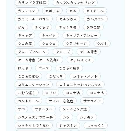
カサンドラ症候群
カップルカウンセリング
カフェイン
カボチャ
ガム
カモミール
カモミール・ロマン
カルシウム
カルダモン
がん
きくらげ
ぎっくり腰
きのこ類
ギャップ
キャベツ
キャリア・アンカー
クコの実
クヨクヨ
クラリセージ
クルミ
グレープフルーツ
クローブ
ゲーム障害
ゲーム障害（ゲーム依存）
ケアレスミス
げっぷ
ゴーヤ
こころの疲れ
こころの肺炎
こだわり
コミットメント
コミュニケーション
コミュニケーションスキル
こむら返り
コリン
コロナ渦
コロナ禍
コントロール
サイバー心気症
サツマイモ
サバ
サポーター
シェイピング法
システムズアプローチ
シソ
シナモン
シャキッとできない
ジャスミン
しゃっくり