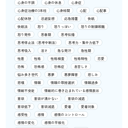
心身の不調
心身の休息
心身症
心身症治療の3本柱
心身相関
心配
心配事
心配休憩
忌避妄想
応急措置
快眠
快眠法
怒り
怒りっぽい
怒りの制御困難
怒り発作
思春期
思考伝播
思考停止法（思考中断法）
思考力・集中力低下
思考吸入
怠さ
急な発汗
急性期
性差
性格
性格検査
性格特性
恋愛
恐怖
恐怖感
恐怖症
息苦しさ
悩み多き世代
悪夢
悪夢障害
悲しみ
悲嘆
情報
情報の取捨選択
情報過多
情緒不安定
情緒的に巻き込まれている感情表出
意欲
意欲が湧かない
意欲の減退
意欲低下
意欲減退
愛着
愛着対象
感受性
感情
感情のコントロール
感情の変化
感情の平板化