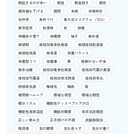
朝起きるのが辛い
朝食
朝食抜き
期待
期待値を下げる
期間
未病
末梢時計
杜仲茶
条件づけ
東大式エゴグラム（TEG）
東洋医学
松果体
枕
柑橘
柑橘系の香り
柑橘類
柚子
柴朴湯
柴胡剤
柴胡加竜骨牡蛎湯
柴胡桂枝乾姜湯
柴胡桂枝湯
柴苓湯
栄養バランス
栄養型うつ
栄養素
栗
根拠のない不安
根本治療
桂枝加竜骨牡蛎湯
桂枝加芍薬大黄湯
桂枝加芍薬湯
桂枝加苓朮附湯
桂枝茯苓丸
桃核承気湯
梅核気
梅雨
梨
椎間板ヘルニア
極端な夜型
極端な朝型
概日リズム
機能性ディスペプシア(FD)
機能性高体温症
機能的障害
欲求五段階説
正しい飲み方
正月明けの不調
武装解除法
残尿感
気の鬱滞
気を逸らす
気分が塞ぐ