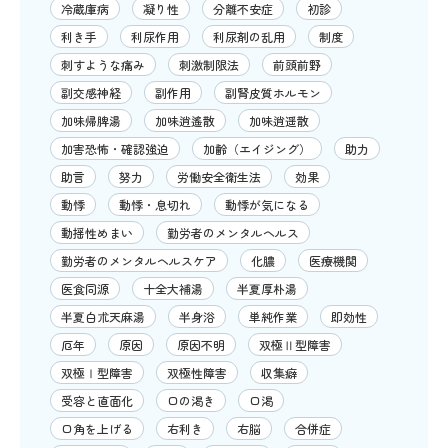
冷蔵庫病
凝り性
分離不安症
初診
利き手
利尿作用
利尿剤の乱用
制度
刺すような痛み
刺激制限法
前頭前野
副交感神経
副作用
副腎皮質ホルモン
加味帰脾湯
加味逍遙散
加味逍遥散
加害恐怖・確認強迫
加齢（エイジング）
助力
助言
努力
労働安全衛生法
効果
動悸
動悸・息切れ
動悸が気になる
動揺性めまい
勤労者のメンタルヘルス
勤労者のメンタルヘルスケア
化膿
医療機関
医食同源
十全大補湯
半夏厚朴湯
半夏白朮天麻湯
半身浴
単純作業
即効性
厄年
原因
原因不明
双極Ⅱ型障害
双極Ⅰ型障害
双極性障害
収集癖
受容と直面化
口の渇き
口渇
口角を上げる
右利き
右脳
合併症