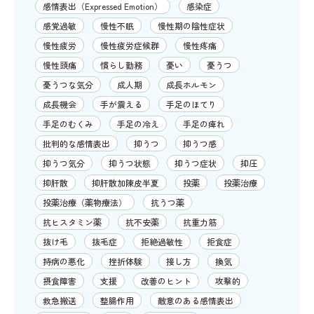
感情表出（Expressed Emotion）
感染症
感覚過敏
慢性不眠
慢性期の陰性症状
慢性疲労
慢性疲労症候群
慢性疼痛
慢性頭痛
慣らし勤務
憂い
憂うつ
憂うつな気分
成人期
成長ホルモン
成長機会
手が震える
手足のほてり
手足のむくみ
手足の冷え
手足の痺れ
批判的な感情表出
抑うつ
抑うつ感
抑うつ気分
抑うつ状態
抑うつ症状
抑圧
抑肝散
抑肝散加陳皮半夏
投薬
投薬治療
投薬治療（薬物療法）
抗うつ薬
抗ヒスタミン薬
抗不安薬
抗重力筋
抜け毛
抜毛症
拒絶過敏性
拒食症
持病の悪化
挫折体験
接し方
換気
摂食障害
支援
改善のヒント
攻撃的
救急搬送
整腸作用
敵意のある感情表出