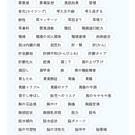
罪悪感
罪業妄想
美肌効果
習慣
老化(エイジング)
考え方の癖
考え過ぎる
耐性
耳マッサージ
耳詰まり
耳鳴り
耳鼻科
聴覚過敏
職位
職務遂行能力
職場
職場の対人関係
職場復帰
肉体疲労
肌は内臓の鏡
肌荒れ
肝・腎
肝(かん)
肝気鬱結
肝脾不和(かんぴふわ)
肝鬱タイプ
肝鬱化火
肥満
肩こり
肩の上げ下げ
肩回し
肩甲骨
肺
胃の機能障害
胃もたれ
胃実熱証
胃痛
胃腸
胃腸トラブル
胃腸のケア
胃腸の不調
背すじ伸ばし
胎児へのリスク
胸のモヤモヤ感
胸の圧迫感
胸やけ
胸痛
胸脇苦満
胸部症状
胸鎖乳突筋
脱力
脱毛
脱水傾向
脱水症状
脳ダメージ
脳の可塑性
脳の活性化
脳卒中
脳委縮