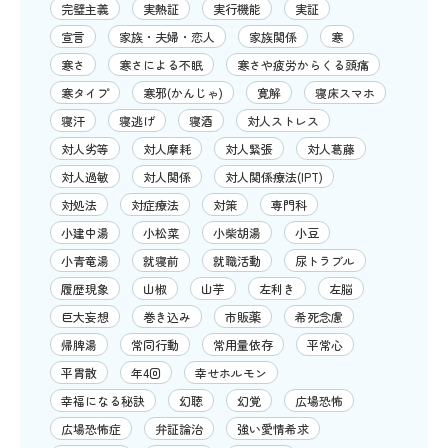
完璧主義
実熱証
実行機能
実証
宣言
家族・夫婦・恋人
家族関係
寒
寒さ
寒さによる不眠
寒さや疲労からくる頭痛
寒タイプ
寒邪(かんじゃ)
寛解
寝床スマホ
寝汗
寝逃げ
寝酒
対人ストレス
対人劣等
対人摩耗
対人緊張
対人葛藤
対人過敏
対人関係
対人関係療法(IPT)
対処法
対症療法
対策
専門科
小建中湯
小松菜
小柴胡湯
小豆
小青竜湯
就寝前
就職活動
尿トラブル
履歴現象
山椒
山芋
左利き
左脳
巨大妄想
巻き込み
市販薬
希死念慮
帰脾湯
常同行動
常用量依存
平常心
平胃散
年4回
幸せホルモン
幸福になる秘訣
幻聴
幻覚
広場恐怖
広場恐怖症
弁証論治
強い愛情希求