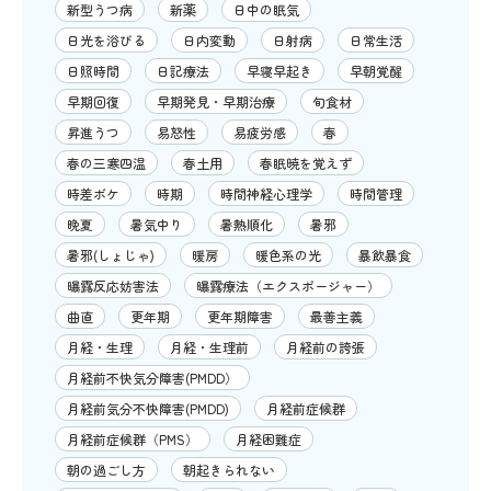
新型うつ病
新薬
日中の眠気
日光を浴びる
日内変動
日射病
日常生活
日照時間
日記療法
早寝早起き
早朝覚醒
早期回復
早期発見・早期治療
旬食材
昇進うつ
易怒性
易疲労感
春
春の三寒四温
春土用
春眠暁を覚えず
時差ボケ
時期
時間神経心理学
時間管理
晩夏
暑気中り
暑熱順化
暑邪
暑邪(しょじゃ)
暖房
暖色系の光
暴飲暴食
曝露反応妨害法
曝露療法（エクスポージャー）
曲直
更年期
更年期障害
最善主義
月経・生理
月経・生理前
月経前の誇張
月経前不快気分障害(PMDD）
月経前気分不快障害(PMDD)
月経前症候群
月経前症候群（PMS）
月経困難症
朝の過ごし方
朝起きられない