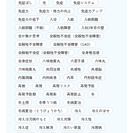
先延ばし
光
免疫
免疫システム
免疫力
免疫力・体力の向上
免疫力アップ
免疫力の低下
入浴
入眠
入眠困難
入眠困難（不眠）
入眠障害
入社3年目の壁
全か無か思考
全般性不安症（全般性不安障害)
全般性不安障害
全般性不安障害（GAD）
全般戦不安症（全般性不安障害）
全身倦怠感
全身症状
八味地黄丸
六君子湯
六味丸
六味地黄丸
共同注視
共感性
共感脳
内傷頭痛
内科疾患
内耳
円形脱毛症
再燃
再発
再発リスク
再発予防
再発予防期
再発率
再発防止
冬
冬土用
冬季うつ病
冬病夏治
冬病夏治（とうびょうかち）
冷え
冷えのぼせ
冷えは万病のもと
冷え対策
冷え性
冷え症
冷え解消
冷たい飲食
冷房病