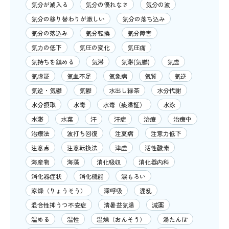
気分が滅入る
気分の優れなさ
気分の波
気分の移り替わりが激しい
気分の落ち込み
気分の落込み
気分転換
気分障害
気力の低下
気圧の変化
気圧痛
気持ちを鎮める
気滞
気滞(気鬱)
気虚
気虚証
気血不足
気象病
気質
気逆
気逆・気鬱
気鬱
水出し緑茶
水分代謝
水分摂取
水毒
水毒（痰湿証）
水泳
水滞
水菜
汗
汗症
治療
治療中
治療法
波打ち回復
注夏病
注意力低下
注意点
注意転換法
津虚
活性酸素
海産物
海藻
消化吸収
消化器内科
消化器症状
消化機能
涙もろい
涼燥（りょうそう）
深呼吸
混乱
混合性抑うつ不安症
清暑益気湯
減薬
温める
温性
温燥（おんそう）
湯たんぽ