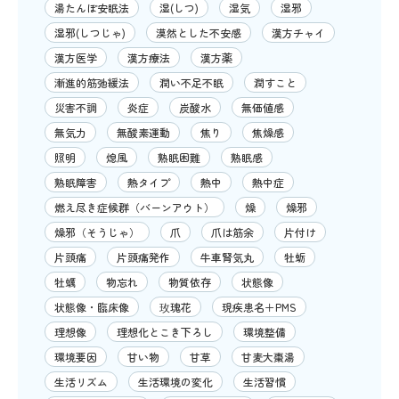
湯たんぽ安眠法
湿(しつ)
湿気
湿邪
湿邪(しつじゃ)
漠然とした不安感
漢方チャイ
漢方医学
漢方療法
漢方薬
漸進的筋弛緩法
潤い不足不眠
潤すこと
災害不調
炎症
炭酸水
無価値感
無気力
無酸素運動
焦り
焦燥感
照明
熄風
熟眠困難
熟眠感
熟眠障害
熱タイプ
熱中
熱中症
燃え尽き症候群（バーンアウト）
燥
燥邪
燥邪（そうじゃ）
爪
爪は筋余
片付け
片頭痛
片頭痛発作
牛車腎気丸
牡蛎
牡蠣
物忘れ
物質依存
状態像
状態像・臨床像
玫瑰花
現疾患名＋PMS
理想像
理想化とこき下ろし
環境整備
環境要因
甘い物
甘草
甘麦大棗湯
生活リズム
生活環境の変化
生活習慣