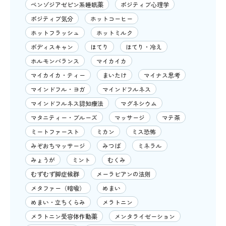
ベンゾジアゼピン系睡眠薬
ポジティブ心理学
ポジティブ気分
ホットコーヒー
ホットフラッシュ
ホットミルク
ボディスキャン
ほてり
ほてり・冷え
ホルモンバランス
マイカイカ
マイカイカ・ティー
まいたけ
マイナス思考
マインドフル・ヨガ
マインドフルネス
マインドフルネス認知療法
マグネシウム
マタニティー・ブルーズ
マッサージ
マテ茶
ミートファースト
ミカン
ミス恐怖
みぞおちマッサージ
みつば
ミネラル
みょうが
ミント
むくみ
むずむず脚症候群
メーラビアンの法則
メタファー（暗喩）
めまい
めまい・立ちくらみ
メラトニン
メラトニン受容体作動薬
メンタライゼーション