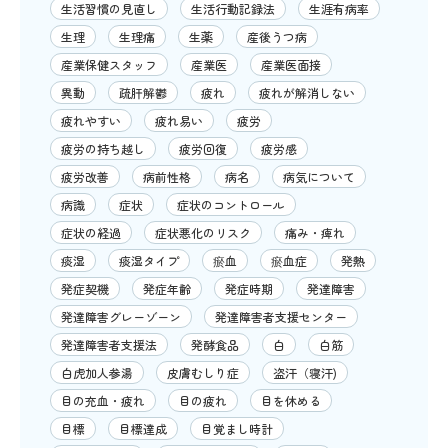
生活習慣の見直し
生活行動記録法
生涯有病率
生理
生理痛
生薬
産後うつ病
産業保健スタッフ
産業医
産業医面接
異動
疏肝解鬱
疲れ
疲れが解消しない
疲れやすい
疲れ易い
疲労
疲労の持ち越し
疲労回復
疲労感
疲労改善
病前性格
病名
病気について
病識
症状
症状のコントロール
症状の経過
症状悪化のリスク
痛み・痺れ
痰湿
痰湿タイプ
瘀血
瘀血症
発熱
発症契機
発症年齢
発症時期
発達障害
発達障害グレーゾーン
発達障害者支援センター
発達障害者支援法
発酵食品
白
白筋
白虎加人参湯
皮膚むしり症
盗汗（寝汗)
目の充血・疲れ
目の疲れ
目を休める
目標
目標達成
目覚まし時計