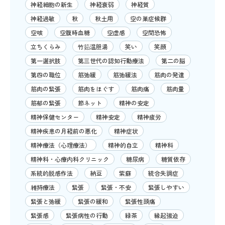
神経細胞の新生
神経衰弱
神経質
神経過敏
秋
秋土用
空の巣症候群
空咳
空腹時血糖
空虚感
空間恐怖
立ちくらみ
竹筎温胆湯
笑い
笑顔
第一選択肢
第三世代の認知行動療法
第二の脳
第四の職位
筋弛緩
筋弛緩法
筋肉の発達
筋肉の緊張
筋肉をほぐす
筋肉痛
筋肉量
筋郁の緊張
節ネット
精神の安定
精神保健センター
精神安定
精神疲労
精神疾患の月経前の悪化
精神症状
精神療法（心理療法）
精神的自立
精神科
精神科・心療内科クリニック
糖尿病
糖質依存
系統的脱感作法
納豆
紫蘇
統合失調症
維持療法
緊張
緊張・不安
緊張しやすい
緊張と弛緩
緊張の緩和
緊張性頭痛
緊張感
緊張病性の行動
緑茶
縁起強迫