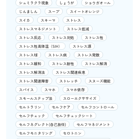
シュミラクラ現象
しょうが
ショウガオール
じんましん
スープ
スイートオレンジ
スイカ
スキーマ
ストレス
ストレスマネジメント
ストレス低減
ストレス反応
ストレス対処
ストレス性
ストレス性高体温（SIH）
ストレス源
ストレス球
ストレス病
ストレス発散
ストレス緩和
ストレス耐性
ストレス解消
ストレス解消法
ストレス関連疾患
ストレス関連障害
ストレッチ
スヌーズ機能
スパイス
スマホ
スマホ依存
スモールステップ法
スローエクササイズ
セルトラリン
セルフケア
セルフコントロール
セルフチェック
セルフチェックシート
セルフネグレクト(自己放任)
セルフマネジメント
セルフモニタリング
セロトニン