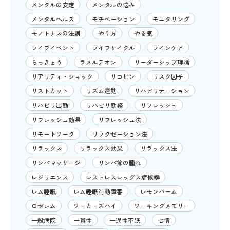
メンタルの安定
メンタルの悩み
メンタルヘルス
モチベーション
モニタリング
モノトナスの法則
やり方
やる気
ライフイベント
ライフサイクル
ラインケア
らっきょう
ラメルテオン
リーダーシップ理論
リアリティ・ショック
リコピン
リスク因子
リストカット
リズム運動
リハビリテーション
リハビリ出勤
リハビリ勤務
リフレッシュ
リフレッシュ効果
リフレッシュ法
リモートワーク
リラクゼーション法
リラックス
リラックス効果
リラックス法
リンパマッサージ
リンパ節の腫れ
レジリエンス
レストレスレッグス症候群
レム睡眠
レム睡眠行動障害
レモンバーム
ロゼレム
ワーカーズハイ
ワーキングメモリー
一般病院
一貫性
一過性不眠
七情