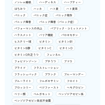
ノンレム睡眠
ハーディネス
ハーブティー
はちみつ
ハッカ
ハト麦
ハト麦茶
パニック
パニック症
パニック発作
パニック障害
パニック障害（パニック症）
パフォーマンスの向上
パブリック・コミットメント
ハラスメント
バリア機能
パロキセチン
ヒステリー球
ビタミン
ビタミンB1
ビタミンB群
ビタミンC
ビタミンD
ビタミンD欠乏うつ
フェンネル
フォビドンゾーン
プチうつ
ブドウ
プライド
フラストレーション
フラッシュバック
プランク
ブルーマンデー
ブルーライト
フルボキサミン
フロイト
ブロッコリー
ベジファースト
ヘモグロビン
ベリー類
ベルガモット
ベンゾジアゼピン系
ベンゾジアゼピン系抗不安薬