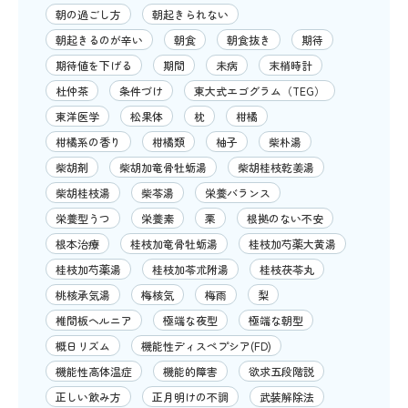
朝の過ごし方
朝起きられない
朝起きるのが辛い
朝食
朝食抜き
期待
期待値を下げる
期間
未病
末梢時計
杜仲茶
条件づけ
東大式エゴグラム（TEG）
東洋医学
松果体
枕
柑橘
柑橘系の香り
柑橘類
柚子
柴朴湯
柴胡剤
柴胡加竜骨牡蛎湯
柴胡桂枝乾姜湯
柴胡桂枝湯
柴苓湯
栄養バランス
栄養型うつ
栄養素
栗
根拠のない不安
根本治療
桂枝加竜骨牡蛎湯
桂枝加芍薬大黄湯
桂枝加芍薬湯
桂枝加苓朮附湯
桂枝茯苓丸
桃核承気湯
梅核気
梅雨
梨
椎間板ヘルニア
極端な夜型
極端な朝型
概日リズム
機能性ディスペプシア(FD)
機能性高体温症
機能的障害
欲求五段階説
正しい飲み方
正月明けの不調
武装解除法