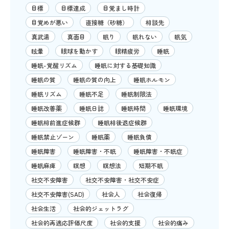
目標
目標達成
目覚まし時計
目覚めが悪い
直接糖（砂糖）
相談先
真武湯
真面目
眠り
眠れない
眠気
眩暈
眼球を動かす
眼精疲労
睡眠
睡眠-覚醒リズム
睡眠に対する基礎知識
睡眠の質
睡眠の質の向上
睡眠ホルモン
睡眠リズム
睡眠不足
睡眠制限法
睡眠改善薬
睡眠日誌
睡眠時間
睡眠環境
睡眠相前進症候群
睡眠相後退症候群
睡眠禁止ゾーン
睡眠薬
睡眠負債
睡眠障害
睡眠障害・不眠
睡眠障害・不眠症
睡眠麻痺
瞑想
瞑想法
短期不眠
社交不安障害
社交不安障害・社交不安症
社交不安障害(SAD)
社会人
社会復帰
社会生活
社会的ジェットラグ
社会的再適応評価尺度
社会的支援
社会的痛み