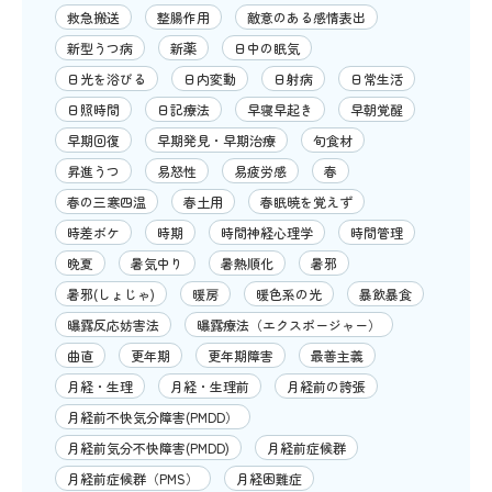
救急搬送
整腸作用
敵意のある感情表出
新型うつ病
新薬
日中の眠気
日光を浴びる
日内変動
日射病
日常生活
日照時間
日記療法
早寝早起き
早朝覚醒
早期回復
早期発見・早期治療
旬食材
昇進うつ
易怒性
易疲労感
春
春の三寒四温
春土用
春眠暁を覚えず
時差ボケ
時期
時間神経心理学
時間管理
晩夏
暑気中り
暑熱順化
暑邪
暑邪(しょじゃ)
暖房
暖色系の光
暴飲暴食
曝露反応妨害法
曝露療法（エクスポージャー）
曲直
更年期
更年期障害
最善主義
月経・生理
月経・生理前
月経前の誇張
月経前不快気分障害(PMDD）
月経前気分不快障害(PMDD)
月経前症候群
月経前症候群（PMS）
月経困難症