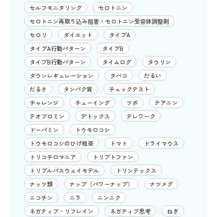
セルフモニタリング
セロトニン
セロトニン再取り込み阻害・セロトニン受容体調整剤
セロリ
ダイエット
タイプA
タイプA行動パターン
タイプB
タイプB行動パターン
タイムログ
タウリン
ダウンレギュレーション
タバコ
だるい
だるさ
タンパク質
チェックテスト
チャレンジ
チューイング
ツボ
テアニン
テオブロミン
デトックス
テレワーク
ドーパミン
トウモロコシ
トウモロコシのひげ根茶
トマト
ドライマウス
トリコチロマニア
トリプトファン
トリプルパスウェイモデル
トリンテックス
ナッツ類
ナップ（パワーナップ）
ナツメグ
ニコチン
ニラ
ニンニク
ネガティブ・リフレイン
ネガティブ思考
ねぎ