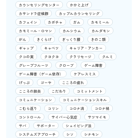
カウンセリングセンター
かかと上げ
カサンドラ症候群
カップルカウンセリング
カフェイン
カボチャ
ガム
カモミール
カモミール・ロマン
カルシウム
カルダモン
がん
きくらげ
ぎっくり腰
きのこ類
ギャップ
キャベツ
キャリア・アンカー
クコの実
クヨクヨ
クラリセージ
クルミ
グレープフルーツ
クローブ
ゲーム障害
ゲーム障害（ゲーム依存）
ケアレスミス
げっぷ
ゴーヤ
こころの疲れ
こころの肺炎
こだわり
コミットメント
コミュニケーション
コミュニケーションスキル
こむら返り
コリン
コロナ渦
コロナ禍
コントロール
サイバー心気症
サツマイモ
サバ
サポーター
シェイピング法
システムズアプローチ
シソ
シナモン