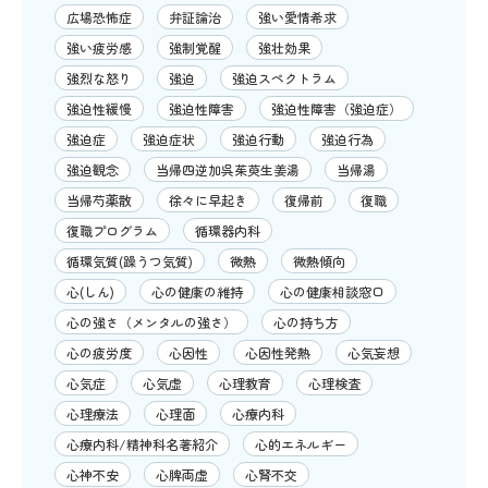
広場恐怖症
弁証論治
強い愛情希求
強い疲労感
強制覚醒
強壮効果
強烈な怒り
強迫
強迫スペクトラム
強迫性緩慢
強迫性障害
強迫性障害（強迫症）
強迫症
強迫症状
強迫行動
強迫行為
強迫観念
当帰四逆加呉茱萸生姜湯
当帰湯
当帰芍薬散
徐々に早起き
復帰前
復職
復職プログラム
循環器内科
循環気質(躁うつ気質)
微熱
微熱傾向
心(しん)
心の健康の維持
心の健康相談窓口
心の強さ（メンタルの強さ）
心の持ち方
心の疲労度
心因性
心因性発熱
心気妄想
心気症
心気虚
心理教育
心理検査
心理療法
心理面
心療内科
心療内科/精神科名著紹介
心的エネルギー
心神不安
心脾両虚
心腎不交