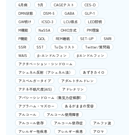
6月病
9月
CAGEテスト
CES-D
DMN状態
DSM-5
GABA
GLP-1
GW明け
ICSD-3
LCU得点
LED照明
M機能
NaSSA
OHIO方式
PM理論
P機能
QOL
REM睡眠
SET-UP
SNRI
SSRI
SST
To Do リスト
Twitter/質問箱
WAIS
β-エンドルフィン
βエンドルフィン
アクチベーション・シンドローム
アシュネル反射（アシュネル法）
あずきカイロ
アスペルガータイプ
アダルトチルドレン
アテネ不眠尺度(AIS)
アドレナリン
アパシーシンドローム（無気力症候群）
アブラハム・マズロー
あるがままの受容
アルコール
アルコール使用障害
アルコール依存
アルコール依存症
アルファ波
アレルギー性疾患
アレルギー疾患
アロマ