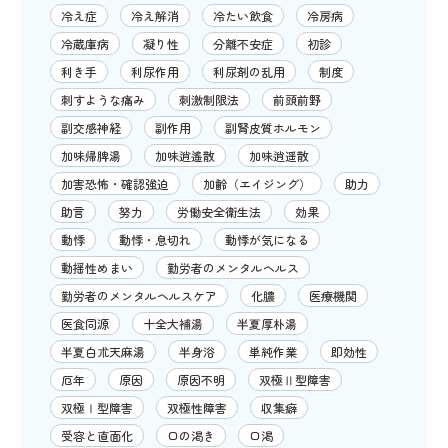
冷え症
冷え解消
冷たい飲食
冷房病
冷蔵庫病
凝り性
分離不安症
初診
利き手
利尿作用
利尿剤の乱用
制度
刺すような痛み
刺激制限法
前頭前野
副交感神経
副作用
副腎皮質ホルモン
加味帰脾湯
加味逍遙散
加味逍遥散
加害恐怖・確認強迫
加齢（エイジング）
助力
助言
努力
労働安全衛生法
効果
動悸
動悸・息切れ
動悸が気になる
動揺性めまい
勤労者のメンタルヘルス
勤労者のメンタルヘルスケア
化膿
医療機関
医食同源
十全大補湯
半夏厚朴湯
半夏白朮天麻湯
半身浴
単純作業
即効性
厄年
原因
原因不明
双極Ⅱ型障害
双極Ⅰ型障害
双極性障害
収集癖
受容と直面化
口の渇き
口渇