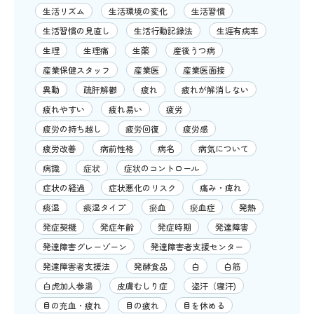
生活リズム
生活環境の変化
生活習慣
生活習慣の見直し
生活行動記録法
生涯有病率
生理
生理痛
生薬
産後うつ病
産業保健スタッフ
産業医
産業医面接
異動
疏肝解鬱
疲れ
疲れが解消しない
疲れやすい
疲れ易い
疲労
疲労の持ち越し
疲労回復
疲労感
疲労改善
病前性格
病名
病気について
病識
症状
症状のコントロール
症状の経過
症状悪化のリスク
痛み・痺れ
痰湿
痰湿タイプ
瘀血
瘀血症
発熱
発症契機
発症年齢
発症時期
発達障害
発達障害グレーゾーン
発達障害者支援センター
発達障害者支援法
発酵食品
白
白筋
白虎加人参湯
皮膚むしり症
盗汗（寝汗)
目の充血・疲れ
目の疲れ
目を休める