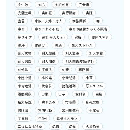
安中散
安心
安眠効果
完全癖
完璧主義
実熱証
実行機能
実証
宣言
家族・夫婦・恋人
家族関係
寒
寒さ
寒さによる不眠
寒さや疲労からくる頭痛
寒タイプ
寒邪(かんじゃ)
寛解
寝床スマホ
寝汗
寝逃げ
寝酒
対人ストレス
対人劣等
対人摩耗
対人緊張
対人葛藤
対人過敏
対人関係
対人関係療法(IPT)
対処法
対症療法
対策
専門科
小建中湯
小松菜
小柴胡湯
小豆
小青竜湯
就寝前
就職活動
尿トラブル
履歴現象
山椒
山芋
左利き
左脳
巨大妄想
巻き込み
市販薬
希死念慮
帰脾湯
常同行動
常用量依存
平常心
平胃散
年4回
幸せホルモン
幸福になる秘訣
幻聴
幻覚
広場恐怖