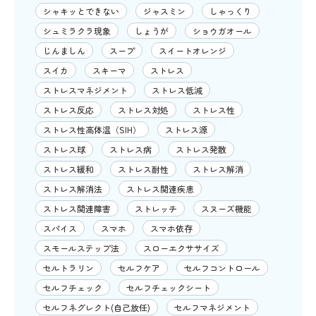
シャキッとできない
ジャスミン
しゃっくり
シュミラクラ現象
しょうが
ショウガオール
じんましん
スープ
スイートオレンジ
スイカ
スキーマ
ストレス
ストレスマネジメント
ストレス低減
ストレス反応
ストレス対処
ストレス性
ストレス性高体温（SIH）
ストレス源
ストレス球
ストレス病
ストレス発散
ストレス緩和
ストレス耐性
ストレス解消
ストレス解消法
ストレス関連疾患
ストレス関連障害
ストレッチ
スヌーズ機能
スパイス
スマホ
スマホ依存
スモールステップ法
スローエクササイズ
セルトラリン
セルフケア
セルフコントロール
セルフチェック
セルフチェックシート
セルフネグレクト(自己放任)
セルフマネジメント