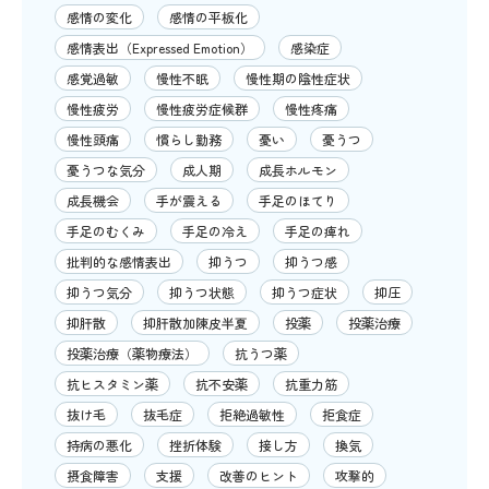
感情の変化
感情の平板化
感情表出（Expressed Emotion）
感染症
感覚過敏
慢性不眠
慢性期の陰性症状
慢性疲労
慢性疲労症候群
慢性疼痛
慢性頭痛
慣らし勤務
憂い
憂うつ
憂うつな気分
成人期
成長ホルモン
成長機会
手が震える
手足のほてり
手足のむくみ
手足の冷え
手足の痺れ
批判的な感情表出
抑うつ
抑うつ感
抑うつ気分
抑うつ状態
抑うつ症状
抑圧
抑肝散
抑肝散加陳皮半夏
投薬
投薬治療
投薬治療（薬物療法）
抗うつ薬
抗ヒスタミン薬
抗不安薬
抗重力筋
抜け毛
抜毛症
拒絶過敏性
拒食症
持病の悪化
挫折体験
接し方
換気
摂食障害
支援
改善のヒント
攻撃的