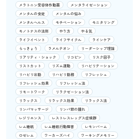
メラトニン受容体作動薬
メンタライゼーション
メンタルの安定
メンタルの悩み
メンタルヘルス
モチベーション
モニタリング
モノトナスの法則
やり方
やる気
ライフイベント
ライフサイクル
ラインケア
らっきょう
ラメルテオン
リーダーシップ理論
リアリティ・ショック
リコピン
リスク因子
リストカット
リズム運動
リハビリテーション
リハビリ出勤
リハビリ勤務
リフレッシュ
リフレッシュ効果
リフレッシュ法
リモートワーク
リラクゼーション法
リラックス
リラックス効果
リラックス法
リンパマッサージ
リンパ節の腫れ
レジリエンス
レストレスレッグス症候群
レム睡眠
レム睡眠行動障害
レモンバーム
ロゼレム
ワーカーズハイ
ワーキングメモリー