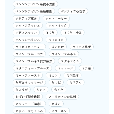
ベンゾジアゼピン系抗不安薬
ベンゾジアゼピン系睡眠薬
ポジティブ心理学
ポジティブ気分
ホットコーヒー
ホットフラッシュ
ホットミルク
ボディスキャン
ほてり
ほてり・冷え
ホルモンバランス
マイカイカ
マイカイカ・ティー
まいたけ
マイナス思考
マインドフル・ヨガ
マインドフルネス
マインドフルネス認知療法
マグネシウム
マタニティー・ブルーズ
マッサージ
マテ茶
ミートファースト
ミカン
ミス恐怖
みぞおちマッサージ
みつば
ミネラル
みょうが
ミント
むくみ
むずむず脚症候群
メーラビアンの法則
メタファー（暗喩）
めまい
めまい・立ちくらみ
メラトニン