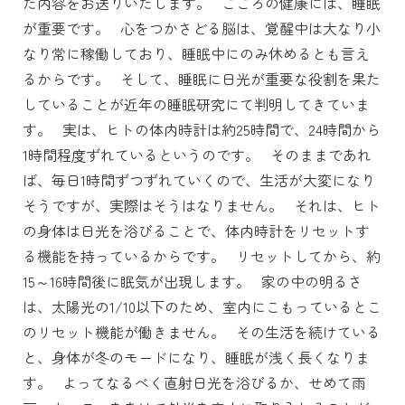
た内容をお送りいたします。
こころの健康には、睡眠
が重要です。
心をつかさどる脳は、覚醒中は大なり小
なり常に稼働しており、睡眠中にのみ休めるとも言え
るからです。
そして、睡眠に日光が重要な役割を果た
していることが近年の睡眠研究にて判明してきていま
す。
実は、ヒトの体内時計は約25時間で、24時間から
1時間程度ずれているというのです。
そのままであれ
ば、毎日1時間ずつずれていくので、生活が大変になり
そうですが、実際はそうはなりません。
それは、ヒト
の身体は日光を浴びることで、体内時計をリセットす
る機能を持っているからです。
リセットしてから、約
15～16時間後に眠気が出現します。
家の中の明るさ
は、太陽光の1/10以下のため、室内にこもっているとこ
のリセット機能が働きません。
その生活を続けている
と、身体が冬のモードになり、睡眠が浅く長くなりま
す。
よってなるべく直射日光を浴びるか、せめて雨