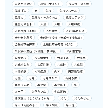
元気が出ない
兆候（サイン）
先天性・後天性
先延ばし
光
免疫
免疫システム
免疫力
免疫力・体力の向上
免疫力アップ
免疫力の低下
入浴
入眠
入眠困難
入眠困難（不眠）
入眠障害
入社3年目の壁
全か無か思考
全般性不安症（全般性不安障害)
全般性不安障害
全般性不安障害（GAD）
全般戦不安症（全般性不安障害）
全身倦怠感
全身症状
八味地黄丸
六君子湯
六味丸
六味地黄丸
共同注視
共感性
共感脳
内傷頭痛
内科疾患
内耳
円形脱毛症
再燃
再発
再発リスク
再発予防
再発予防期
再発率
再発防止
冬
冬土用
冬季うつ病
冬病夏治
冬病夏治（とうびょうかち）
冷え
冷えのぼせ
冷えは万病のもと
冷え対策
冷え性