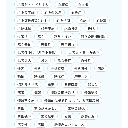
心臓がドキドキする
心臓病
心血虚
心身の不調
心身の休息
心身症
心身症治療の3本柱
心身相関
心配
心配事
心配休憩
忌避妄想
応急措置
快眠
快眠法
怒り
怒りっぽい
怒りの制御困難
怒り発作
思春期
思考伝播
思考停止法（思考中断法）
思考力・集中力低下
思考吸入
怠さ
急な発汗
急性期
性差
性格
性格検査
性格特性
恋愛
恐怖
恐怖感
恐怖症
息苦しさ
悩み多き世代
悪夢
悪夢障害
悲しみ
悲嘆
情報
情報の取捨選択
情報過多
情緒不安定
情緒的に巻き込まれている感情表出
意欲
意欲が湧かない
意欲の減退
意欲低下
意欲減退
愛着
愛着対象
感受性
感情
感情のコントロール