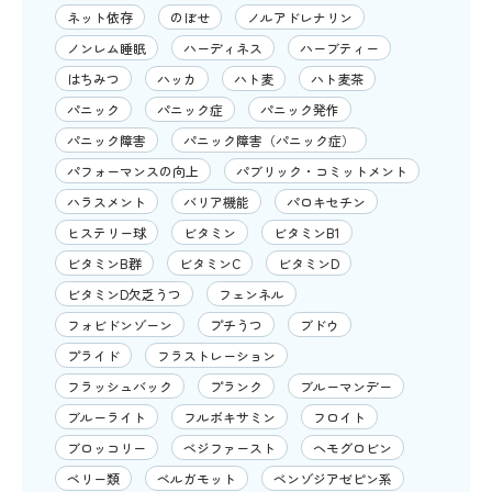
ネット依存
のぼせ
ノルアドレナリン
ノンレム睡眠
ハーディネス
ハーブティー
はちみつ
ハッカ
ハト麦
ハト麦茶
パニック
パニック症
パニック発作
パニック障害
パニック障害（パニック症）
パフォーマンスの向上
パブリック・コミットメント
ハラスメント
バリア機能
パロキセチン
ヒステリー球
ビタミン
ビタミンB1
ビタミンB群
ビタミンC
ビタミンD
ビタミンD欠乏うつ
フェンネル
フォビドンゾーン
プチうつ
ブドウ
プライド
フラストレーション
フラッシュバック
プランク
ブルーマンデー
ブルーライト
フルボキサミン
フロイト
ブロッコリー
ベジファースト
ヘモグロビン
ベリー類
ベルガモット
ベンゾジアゼピン系