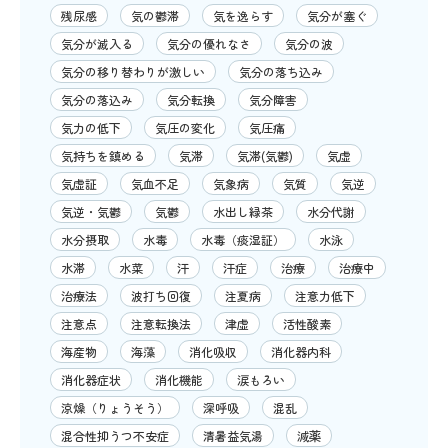
残尿感
気の鬱滞
気を逸らす
気分が塞ぐ
気分が滅入る
気分の優れなさ
気分の波
気分の移り替わりが激しい
気分の落ち込み
気分の落込み
気分転換
気分障害
気力の低下
気圧の変化
気圧痛
気持ちを鎮める
気滞
気滞(気鬱)
気虚
気虚証
気血不足
気象病
気質
気逆
気逆・気鬱
気鬱
水出し緑茶
水分代謝
水分摂取
水毒
水毒（痰湿証）
水泳
水滞
水菜
汗
汗症
治療
治療中
治療法
波打ち回復
注夏病
注意力低下
注意点
注意転換法
津虚
活性酸素
海産物
海藻
消化吸収
消化器内科
消化器症状
消化機能
涙もろい
涼燥（りょうそう）
深呼吸
混乱
混合性抑うつ不安症
清暑益気湯
減薬