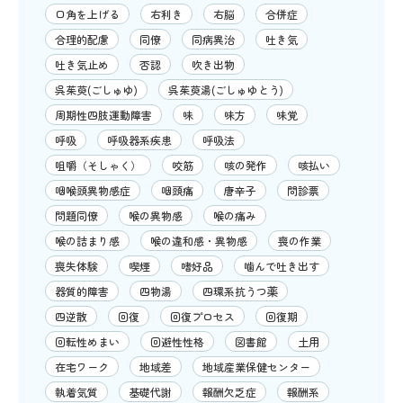
口角を上げる
右利き
右脳
合併症
合理的配慮
同僚
同病異治
吐き気
吐き気止め
否認
吹き出物
呉茱萸(ごしゅゆ)
呉茱萸湯(ごしゅゆとう)
周期性四肢運動障害
味
味方
味覚
呼吸
呼吸器系疾患
呼吸法
咀嚼（そしゃく）
咬筋
咳の発作
咳払い
咽喉頭異物感症
咽頭痛
唐辛子
問診票
問題同僚
喉の異物感
喉の痛み
喉の詰まり感
喉の違和感・異物感
喪の作業
喪失体験
喫煙
嗜好品
噛んで吐き出す
器質的障害
四物湯
四環系抗うつ薬
四逆散
回復
回復プロセス
回復期
回転性めまい
回避性性格
図書館
土用
在宅ワーク
地域差
地域産業保健センター
執着気質
基礎代謝
報酬欠乏症
報酬系