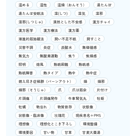
温める
温性
温燥（おんそう）
湯たんぽ
湯たんぽ安眠法
湿(しつ)
湿気
湿邪
湿邪(しつじゃ)
漠然とした不安感
漢方チャイ
漢方医学
漢方療法
漢方薬
漸進的筋弛緩法
潤い不足不眠
潤すこと
災害不調
炎症
炭酸水
無価値感
無気力
無酸素運動
焦り
焦燥感
照明
熄風
熟眠困難
熟眠感
熟眠障害
熱タイプ
熱中
熱中症
燃え尽き症候群（バーンアウト）
燥
燥邪
燥邪（そうじゃ）
爪
爪は筋余
片付け
片頭痛
片頭痛発作
牛車腎気丸
牡蛎
牡蠣
物忘れ
物質依存
状態像
状態像・臨床像
玫瑰花
現疾患名＋PMS
理想像
理想化とこき下ろし
環境整備
環境要因
甘い物
甘草
甘麦大棗湯