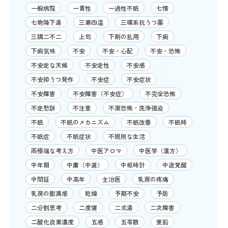
一般病院
一貫性
一過性不眠
七情
七物降下湯
三寒四温
三環系抗うつ薬
三隅二不二
上司
下剤の乱用
下痢
下痢気味
不安
不安・心配
不安・恐怖
不安定な天候
不安定性
不安感
不安抑うつ発作
不安症
不安症状
不安障害
不安障害（不安症）
不完全恐怖
不定愁訴
不注意
不潔恐怖・洗浄強迫
不眠
不眠のメカニズム
不眠改善
不眠時
不眠症
不眠症状
不規則な生活
両極端な考え方
中医アロマ
中医学（漢方）
中年期
中庸（中道）
中枢時計
中途覚醒
中間証
中高年
主治医
乳房の疼痛
乳房の膨満感
乾燥
予期不安
予防
二分割思考
二度寝
二朮湯
二次障害
二酸化炭素濃度
五感
五苓散
亜鉛