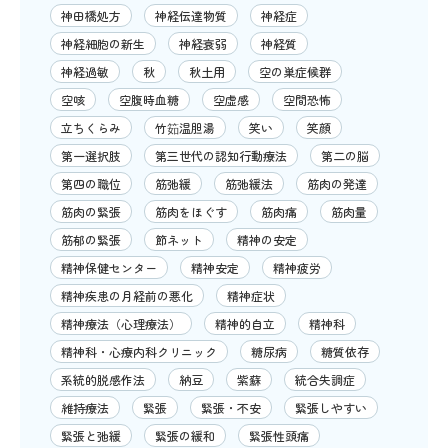
神田橋処方
神経伝達物質
神経症
神経細胞の新生
神経衰弱
神経質
神経過敏
秋
秋土用
空の巣症候群
空咳
空腹時血糖
空虚感
空間恐怖
立ちくらみ
竹筎温胆湯
笑い
笑顔
第一選択肢
第三世代の認知行動療法
第二の脳
第四の職位
筋弛緩
筋弛緩法
筋肉の発達
筋肉の緊張
筋肉をほぐす
筋肉痛
筋肉量
筋郁の緊張
節ネット
精神の安定
精神保健センター
精神安定
精神疲労
精神疾患の月経前の悪化
精神症状
精神療法（心理療法）
精神的自立
精神科
精神科・心療内科クリニック
糖尿病
糖質依存
系統的脱感作法
納豆
紫蘇
統合失調症
維持療法
緊張
緊張・不安
緊張しやすい
緊張と弛緩
緊張の緩和
緊張性頭痛