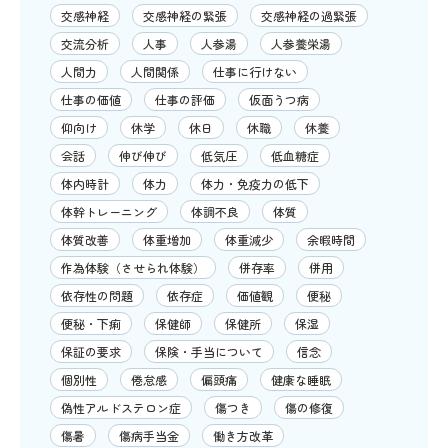
交感神経
交感神経の緊張
交感神経の過緊張
交流分析
人事
人参湯
人参養栄湯
人間力
人間関係
仕事に行けない
仕事の価値
仕事の評価
仮面うつ病
仰向け
休学
休日
休職
休養
会話
伸び伸び
低気圧
低血糖症
体内時計
体力
体力・免疫力の低下
体幹トレーニング
体調不良
体質
体質改善
体重増加
体重減少
余暇時間
作為体験（させられ体験）
併存率
併用
依存性の問題
依存症
価値観
便秘
便秘・下痢
保健師
保健所
保湿
保証の要求
保険・手当について
信念
個別性
倦怠感
偏頭痛
健康な睡眠
偽性アルドステロン症
傷つき
傷の修復
傷暑
傷病手当金
働き方改革