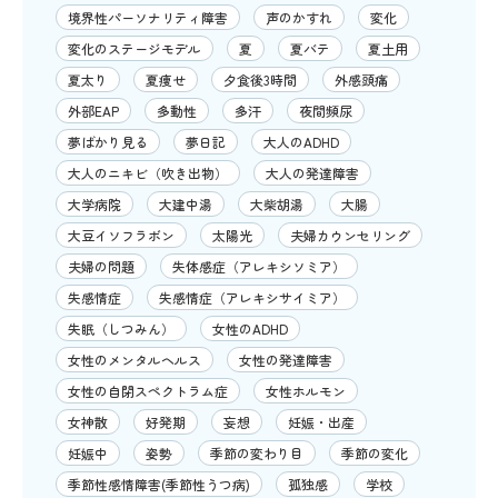
境界性パーソナリティ障害
声のかすれ
変化
変化のステージモデル
夏
夏バテ
夏土用
夏太り
夏痩せ
夕食後3時間
外感頭痛
外部EAP
多動性
多汗
夜間頻尿
夢ばかり見る
夢日記
大人のADHD
大人のニキビ（吹き出物）
大人の発達障害
大学病院
大建中湯
大柴胡湯
大腸
大豆イソフラボン
太陽光
夫婦カウンセリング
夫婦の問題
失体感症（アレキシソミア）
失感情症
失感情症（アレキシサイミア）
失眠（しつみん）
女性のADHD
女性のメンタルヘルス
女性の発達障害
女性の自閉スペクトラム症
女性ホルモン
女神散
好発期
妄想
妊娠・出産
妊娠中
姿勢
季節の変わり目
季節の変化
季節性感情障害(季節性うつ病)
孤独感
学校