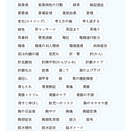
緊張感
緊張病性の行動
緑茶
縁起強迫
罪悪感
罪業妄想
美肌効果
習慣
老化(エイジング)
考え方の癖
考え過ぎる
耐性
耳マッサージ
耳詰まり
耳鳴り
耳鼻科
聴覚過敏
職位
職務遂行能力
職場
職場の対人関係
職場復帰
肉体疲労
肌は内臓の鏡
肌荒れ
肝・腎
肝(かん)
肝気鬱結
肝脾不和(かんぴふわ)
肝鬱タイプ
肝鬱化火
肥満
肩こり
肩の上げ下げ
肩回し
肩甲骨
肺
胃の機能障害
胃もたれ
胃実熱証
胃痛
胃腸
胃腸トラブル
胃腸のケア
胃腸の不調
背すじ伸ばし
胎児へのリスク
胸のモヤモヤ感
胸の圧迫感
胸やけ
胸痛
胸脇苦満
胸部症状
胸鎖乳突筋
脱力
脱毛
脱水傾向
脱水症状
脳ダメージ