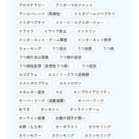
アロマテラピー
アンガーマネジメント
アンビバレンツ（両価性）
イミダゾールジペプチド
イミダペプチド
イメージ・エクスポージャー
イライラ
イライラ防止
インスリン
インターネット・ゲーム障害
インターネット依存
ウォーキング
うつ気分
うつ状態
うつ病
うつ病の氷山現象
うつ病の症状
うつ病性妄想（妄想性うつ病）
うつ症状
エゴグラム
エコノミークラス症候群
エスシタロプラム
エストロゲン
エネルギー産生
エビ
エンプロイアビリティ
オーバードーズ（過量服薬）
オーバーワーク
おでき
オレキシン
オンラインゲーム
オンライン授業
お腹の調子が悪い
お餅（もち米）
カーボラスト
カウセリング
カウンセラー
カウンセリグ
カウンセリング