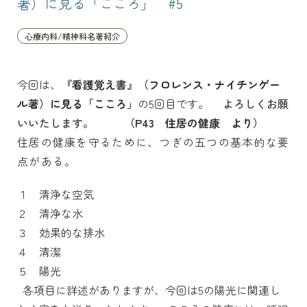
著）に見る「こころ」 #5
心療内科/精神科名著紹介
今回は、
『看護覚え書』（フロレンス・ナイチンゲー
ル著）に見る「こころ」
の5回目です。
よろしくお願
いいたします。
（P43 住居の健康 より）
住居の健康を守るために、
つぎの五つの基本的な要
点がある。
１ 清浄な空気
２ 清浄な水
３ 効果的な排水
４ 清潔
５ 陽光
各項目に詳述がありますが、今回は5の陽光に関連し