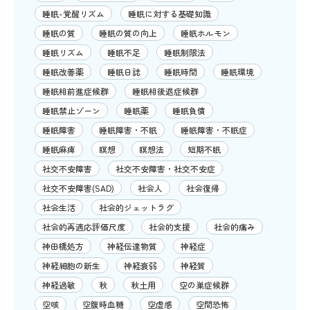
睡眠-覚醒リズム
睡眠に対する基礎知識
睡眠の質
睡眠の質の向上
睡眠ホルモン
睡眠リズム
睡眠不足
睡眠制限法
睡眠改善薬
睡眠日誌
睡眠時間
睡眠環境
睡眠相前進症候群
睡眠相後退症候群
睡眠禁止ゾーン
睡眠薬
睡眠負債
睡眠障害
睡眠障害・不眠
睡眠障害・不眠症
睡眠麻痺
瞑想
瞑想法
短期不眠
社交不安障害
社交不安障害・社交不安症
社交不安障害(SAD)
社会人
社会復帰
社会生活
社会的ジェットラグ
社会的再適応評価尺度
社会的支援
社会的痛み
神田橋処方
神経伝達物質
神経症
神経細胞の新生
神経衰弱
神経質
神経過敏
秋
秋土用
空の巣症候群
空咳
空腹時血糖
空虚感
空間恐怖