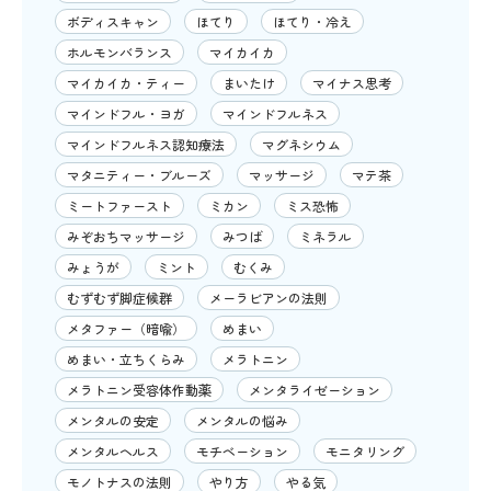
ボディスキャン
ほてり
ほてり・冷え
ホルモンバランス
マイカイカ
マイカイカ・ティー
まいたけ
マイナス思考
マインドフル・ヨガ
マインドフルネス
マインドフルネス認知療法
マグネシウム
マタニティー・ブルーズ
マッサージ
マテ茶
ミートファースト
ミカン
ミス恐怖
みぞおちマッサージ
みつば
ミネラル
みょうが
ミント
むくみ
むずむず脚症候群
メーラビアンの法則
メタファー（暗喩）
めまい
めまい・立ちくらみ
メラトニン
メラトニン受容体作動薬
メンタライゼーション
メンタルの安定
メンタルの悩み
メンタルヘルス
モチベーション
モニタリング
モノトナスの法則
やり方
やる気