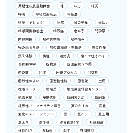
周期性四肢運動障害
味
味方
味覚
呼吸
呼吸器系疾患
呼吸法
咀嚼（そしゃく）
咬筋
咳の発作
咳払い
咽喉頭異物感症
咽頭痛
唐辛子
問診票
問題同僚
喉の異物感
喉の痛み
喉の詰まり感
喉の違和感・異物感
喪の作業
喪失体験
喫煙
嗜好品
噛んで吐き出す
器質的障害
四物湯
四環系抗うつ薬
四逆散
回復
回復プロセス
回復期
回転性めまい
回避性性格
図書館
土用
在宅ワーク
地域差
地域産業保健センター
執着気質
基礎代謝
報酬欠乏症
報酬系
境界性パーソナリティ障害
声のかすれ
変化
変化のステージモデル
夏
夏バテ
夏土用
夏太り
夏痩せ
夕食後3時間
外感頭痛
外部EAP
多動性
多汗
夜間頻尿