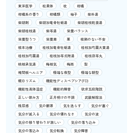
東洋医学
松果体
枕
柑橘
柑橘系の香り
柑橘類
柚子
柴朴湯
柴胡剤
柴胡加竜骨牡蛎湯
柴胡桂枝乾姜湯
柴胡桂枝湯
柴苓湯
栄養バランス
栄養型うつ
栄養素
栗
根拠のない不安
根本治療
桂枝加竜骨牡蛎湯
桂枝加芍薬大黄湯
桂枝加芍薬湯
桂枝加苓朮附湯
桂枝茯苓丸
桃核承気湯
梅核気
梅雨
梨
椎間板ヘルニア
極端な夜型
極端な朝型
概日リズム
機能性ディスペプシア(FD)
機能性高体温症
機能的障害
欲求五段階説
正しい飲み方
正月明けの不調
武装解除法
残尿感
気の鬱滞
気を逸らす
気分が塞ぐ
気分が滅入る
気分の優れなさ
気分の波
気分の移り替わりが激しい
気分の落ち込み
気分の落込み
気分転換
気分障害