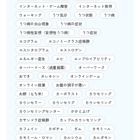
インターネット・ゲーム障害
インターネット依存
ウォーキング
うつ気分
うつ状態
うつ病
うつ病の氷山現象
うつ病の症状
うつ病性妄想（妄想性うつ病）
うつ症状
エゴグラム
エコノミークラス症候群
エスシタロプラム
エストロゲン
エネルギー産生
エビ
エンプロイアビリティ
オーバードーズ（過量服薬）
オーバーワーク
おでき
オレキシン
オンラインゲーム
オンライン授業
お腹の調子が悪い
お餅（もち米）
カーボラスト
カウセリング
カウンセラー
カウンセリグ
カウンセリング
カウンセリングセンター
かかと上げ
カサンドラ症候群
カップルカウンセリング
カフェイン
カボチャ
ガム
カモミール
カモミール・ロマン
カルシウム
カルダモン