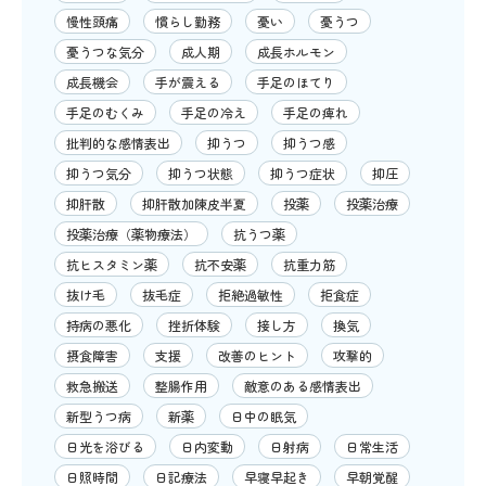
慢性頭痛
慣らし勤務
憂い
憂うつ
憂うつな気分
成人期
成長ホルモン
成長機会
手が震える
手足のほてり
手足のむくみ
手足の冷え
手足の痺れ
批判的な感情表出
抑うつ
抑うつ感
抑うつ気分
抑うつ状態
抑うつ症状
抑圧
抑肝散
抑肝散加陳皮半夏
投薬
投薬治療
投薬治療（薬物療法）
抗うつ薬
抗ヒスタミン薬
抗不安薬
抗重力筋
抜け毛
抜毛症
拒絶過敏性
拒食症
持病の悪化
挫折体験
接し方
換気
摂食障害
支援
改善のヒント
攻撃的
救急搬送
整腸作用
敵意のある感情表出
新型うつ病
新薬
日中の眠気
日光を浴びる
日内変動
日射病
日常生活
日照時間
日記療法
早寝早起き
早朝覚醒