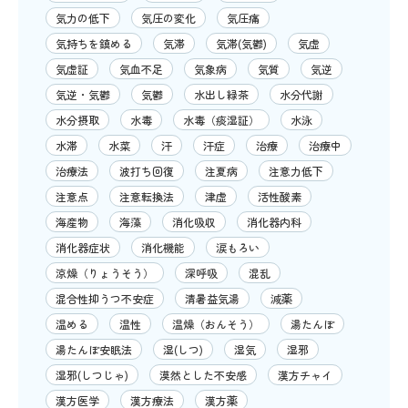
気力の低下
気圧の変化
気圧痛
気持ちを鎮める
気滞
気滞(気鬱)
気虚
気虚証
気血不足
気象病
気質
気逆
気逆・気鬱
気鬱
水出し緑茶
水分代謝
水分摂取
水毒
水毒（痰湿証）
水泳
水滞
水菜
汗
汗症
治療
治療中
治療法
波打ち回復
注夏病
注意力低下
注意点
注意転換法
津虚
活性酸素
海産物
海藻
消化吸収
消化器内科
消化器症状
消化機能
涙もろい
涼燥（りょうそう）
深呼吸
混乱
混合性抑うつ不安症
清暑益気湯
減薬
温める
温性
温燥（おんそう）
湯たんぽ
湯たんぽ安眠法
湿(しつ)
湿気
湿邪
湿邪(しつじゃ)
漠然とした不安感
漢方チャイ
漢方医学
漢方療法
漢方薬