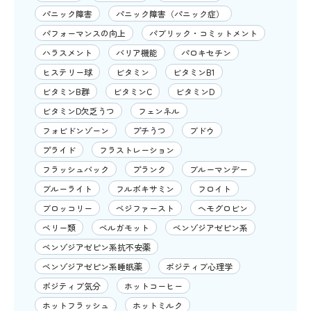
パニック障害
パニック障害（パニック症）
パフォーマンスの向上
パブリック・コミットメント
ハラスメント
バリア機能
パロキセチン
ヒステリー球
ビタミン
ビタミンB1
ビタミンB群
ビタミンC
ビタミンD
ビタミンD欠乏うつ
フェンネル
フォビドンゾーン
プチうつ
ブドウ
プライド
フラストレーション
フラッシュバック
プランク
ブルーマンデー
ブルーライト
フルボキサミン
フロイト
ブロッコリー
ベジファースト
ヘモグロビン
ベリー類
ベルガモット
ベンゾジアゼピン系
ベンゾジアゼピン系抗不安薬
ベンゾジアゼピン系睡眠薬
ポジティブ心理学
ポジティブ気分
ホットコーヒー
ホットフラッシュ
ホットミルク