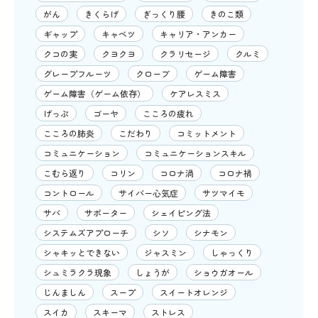
がん
きくらげ
ぎっくり腰
きのこ類
ギャップ
キャベツ
キャリア・アンカー
クコの実
クヨクヨ
クラリセージ
クルミ
グレープフルーツ
クローブ
ゲーム障害
ゲーム障害（ゲーム依存）
ケアレスミス
げっぷ
ゴーヤ
こころの疲れ
こころの肺炎
こだわり
コミットメント
コミュニケーション
コミュニケーションスキル
こむら返り
コリン
コロナ渦
コロナ禍
コントロール
サイバー心気症
サツマイモ
サバ
サポーター
シェイピング法
システムズアプローチ
シソ
シナモン
シャキッとできない
ジャスミン
しゃっくり
シュミラクラ現象
しょうが
ショウガオール
じんましん
スープ
スイートオレンジ
スイカ
スキーマ
ストレス