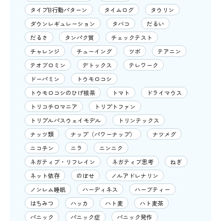
タイプB行動パターン
タイムログ
タウリン
ダウンレギュレーション
タバコ
だるい
だるさ
タンパク質
チェックテスト
チャレンジ
チューイング
ツボ
テアニン
テオブロミン
デトックス
テレワーク
ドーパミン
トウモロコシ
トウモロコシのひげ根茶
トマト
ドライマウス
トリコチロマニア
トリプトファン
トリプルパスウェイモデル
トリンテックス
ナッツ類
ナップ（パワーナップ）
ナツメグ
ニコチン
ニラ
ニンニク
ネガティブ・リフレイン
ネガティブ思考
ねぎ
ネット依存
のぼせ
ノルアドレナリン
ノンレム睡眠
ハーディネス
ハーブティー
はちみつ
ハッカ
ハト麦
ハト麦茶
パニック
パニック症
パニック発作