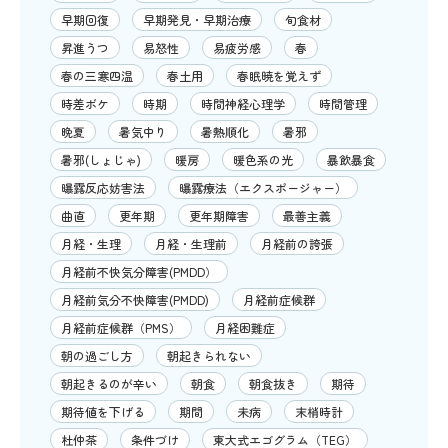
早期回復
早期発見・早期治療
旬食材
昇進うつ
易怒性
易疲労感
春
春の三寒四温
春土用
春眠暁を覚えず
時差ボケ
時期
時間神経心理学
時間管理
晩夏
暑気中り
暑熱順化
暑邪
暑邪(しょじゃ)
暖房
暖色系の光
暴飲暴食
曝露反応妨害法
曝露療法（エクスポージャー）
曲直
更年期
更年期障害
最善主義
月経・生理
月経・生理前
月経前の誇張
月経前不快気分障害(PMDD）
月経前気分不快障害(PMDD)
月経前症候群
月経前症候群（PMS）
月経困難症
朝の過ごし方
朝起きられない
朝起きるのが辛い
朝食
朝食抜き
期待
期待値を下げる
期間
未病
末梢時計
杜仲茶
条件づけ
東大式エゴグラム（TEG）