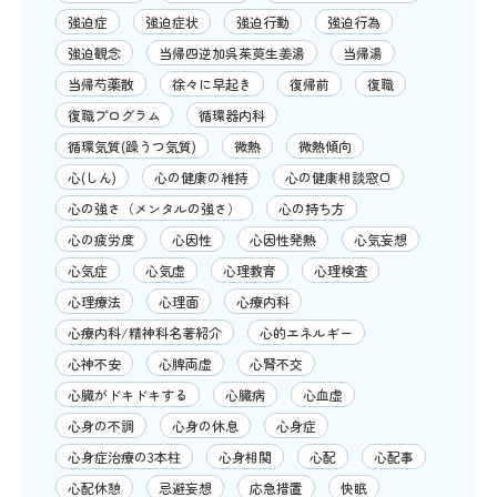
強迫症
強迫症状
強迫行動
強迫行為
強迫観念
当帰四逆加呉茱萸生姜湯
当帰湯
当帰芍薬散
徐々に早起き
復帰前
復職
復職プログラム
循環器内科
循環気質(躁うつ気質)
微熱
微熱傾向
心(しん)
心の健康の維持
心の健康相談窓口
心の強さ（メンタルの強さ）
心の持ち方
心の疲労度
心因性
心因性発熱
心気妄想
心気症
心気虚
心理教育
心理検査
心理療法
心理面
心療内科
心療内科/精神科名著紹介
心的エネルギー
心神不安
心脾両虚
心腎不交
心臓がドキドキする
心臓病
心血虚
心身の不調
心身の休息
心身症
心身症治療の3本柱
心身相関
心配
心配事
心配休憩
忌避妄想
応急措置
快眠