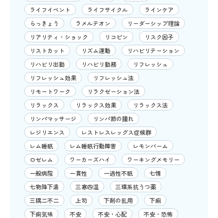
ライフイベント
ライフサイクル
ラインケア
らっきょう
ラメルテオン
リーダーシップ理論
リアリティ・ショック
リコピン
リスク因子
リストカット
リズム運動
リハビリテーション
リハビリ出勤
リハビリ勤務
リフレッシュ
リフレッシュ効果
リフレッシュ法
リモートワーク
リラクゼーション法
リラックス
リラックス効果
リラックス法
リンパマッサージ
リンパ節の腫れ
レジリエンス
レストレスレッグス症候群
レム睡眠
レム睡眠行動障害
レモンバーム
ロゼレム
ワーカーズハイ
ワーキングメモリー
一般病院
一貫性
一過性不眠
七情
七物降下湯
三寒四温
三環系抗うつ薬
三隅二不二
上司
下剤の乱用
下痢
下痢気味
不安
不安・心配
不安・恐怖