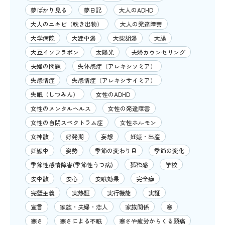
夢ばかり見る
夢日記
大人のADHD
大人のニキビ（吹き出物）
大人の発達障害
大学病院
大建中湯
大柴胡湯
大腸
大豆イソフラボン
太陽光
夫婦カウンセリング
夫婦の問題
失体感症（アレキシソミア）
失感情症
失感情症（アレキシサイミア）
失眠（しつみん）
女性のADHD
女性のメンタルヘルス
女性の発達障害
女性の自閉スペクトラム症
女性ホルモン
女神散
好発期
妄想
妊娠・出産
妊娠中
姿勢
季節の変わり目
季節の変化
季節性感情障害(季節性うつ病)
孤独感
学校
安中散
安心
安眠効果
完全癖
完璧主義
実熱証
実行機能
実証
宣言
家族・夫婦・恋人
家族関係
寒
寒さ
寒さによる不眠
寒さや疲労からくる頭痛