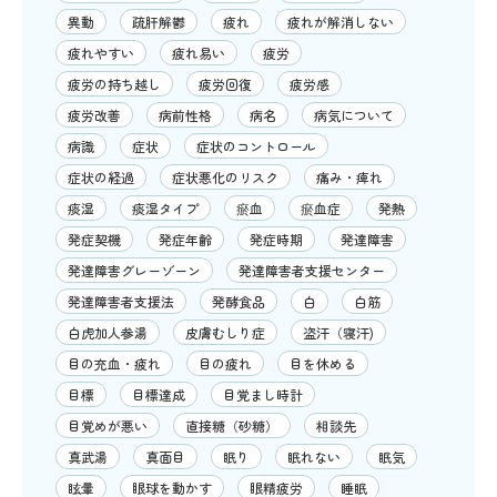
異動
疏肝解鬱
疲れ
疲れが解消しない
疲れやすい
疲れ易い
疲労
疲労の持ち越し
疲労回復
疲労感
疲労改善
病前性格
病名
病気について
病識
症状
症状のコントロール
症状の経過
症状悪化のリスク
痛み・痺れ
痰湿
痰湿タイプ
瘀血
瘀血症
発熱
発症契機
発症年齢
発症時期
発達障害
発達障害グレーゾーン
発達障害者支援センター
発達障害者支援法
発酵食品
白
白筋
白虎加人参湯
皮膚むしり症
盗汗（寝汗)
目の充血・疲れ
目の疲れ
目を休める
目標
目標達成
目覚まし時計
目覚めが悪い
直接糖（砂糖）
相談先
真武湯
真面目
眠り
眠れない
眠気
眩暈
眼球を動かす
眼精疲労
睡眠