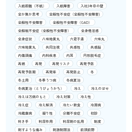
入眠困難（不眠）
入眠障害
入社3年目の壁
全か無か思考
全般性不安症（全般性不安障害)
全般性不安障害
全般性不安障害（GAD）
全般戦不安症（全般性不安障害）
全身倦怠感
全身症状
八味地黄丸
六君子湯
六味丸
六味地黄丸
共同注視
共感性
共感脳
内傷頭痛
内科疾患
内耳
円形脱毛症
再燃
再発
再発リスク
再発予防
再発予防期
再発率
再発防止
冬
冬土用
冬季うつ病
冬病夏治
冬病夏治（とうびょうかち）
冷え
冷えのぼせ
冷えは万病のもと
冷え対策
冷え性
冷え症
冷え解消
冷たい飲食
冷房病
冷蔵庫病
凝り性
分離不安症
初診
利き手
利尿作用
利尿剤の乱用
制度
刺すような痛み
刺激制限法
前頭前野