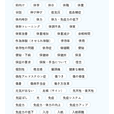
仰向け
休学
休日
休職
休養
会話
伸び伸び
低気圧
低血糖症
体内時計
体力
体力・免疫力の低下
体幹トレーニング
体調不良
体質
体質改善
体重増加
体重減少
余暇時間
作為体験（させられ体験）
併存率
併用
依存性の問題
依存症
価値観
便秘
便秘・下痢
保健師
保健所
保湿
保証の要求
保険・手当について
信念
個別性
倦怠感
偏頭痛
健康な睡眠
偽性アルドステロン症
傷つき
傷の修復
傷暑
傷病手当金
働き方改革
元気が出ない
兆候（サイン）
先天性・後天性
先延ばし
光
免疫
免疫システム
免疫力
免疫力・体力の向上
免疫力アップ
免疫力の低下
入浴
入眠
入眠困難