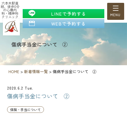
六本木駅直
結、徒歩0分
の心療内
LINEで予約する
科・精神科
クリニック
WEBで予約する
傷病手当金について ②
HOME
>
新着情報一覧
>
傷病手当金について ②
2020.6.2 Tue.
傷病手当金について ②
保険・手当について