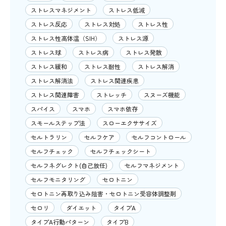
ストレスマネジメント
ストレス低減
ストレス反応
ストレス対処
ストレス性
ストレス性高体温（SIH）
ストレス源
ストレス球
ストレス病
ストレス発散
ストレス緩和
ストレス耐性
ストレス解消
ストレス解消法
ストレス関連疾患
ストレス関連障害
ストレッチ
スヌーズ機能
スパイス
スマホ
スマホ依存
スモールステップ法
スローエクササイズ
セルトラリン
セルフケア
セルフコントロール
セルフチェック
セルフチェックシート
セルフネグレクト(自己放任)
セルフマネジメント
セルフモニタリング
セロトニン
セロトニン再取り込み阻害・セロトニン受容体調整剤
セロリ
ダイエット
タイプA
タイプA行動パターン
タイプB