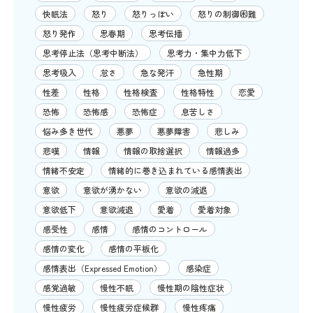
快眠法
怒り
怒りっぽい
怒りの制御困難
怒り発作
思春期
思考伝播
思考停止法（思考中断法）
思考力・集中力低下
思考吸入
怠さ
急な発汗
急性期
性差
性格
性格検査
性格特性
恋愛
恐怖
恐怖感
恐怖症
息苦しさ
悩み多き世代
悪夢
悪夢障害
悲しみ
悲嘆
情報
情報の取捨選択
情報過多
情緒不安定
情緒的に巻き込まれている感情表出
意欲
意欲が湧かない
意欲の減退
意欲低下
意欲減退
愛着
愛着対象
感受性
感情
感情のコントロール
感情の変化
感情の平板化
感情表出（Expressed Emotion）
感染症
感覚過敏
慢性不眠
慢性期の陰性症状
慢性疲労
慢性疲労症候群
慢性疼痛