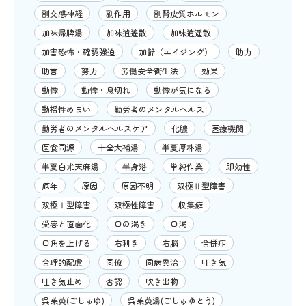
副交感神経
副作用
副腎皮質ホルモン
加味帰脾湯
加味逍遙散
加味逍遥散
加害恐怖・確認強迫
加齢（エイジング）
助力
助言
努力
労働安全衛生法
効果
動悸
動悸・息切れ
動悸が気になる
動揺性めまい
勤労者のメンタルヘルス
勤労者のメンタルヘルスケア
化膿
医療機関
医食同源
十全大補湯
半夏厚朴湯
半夏白朮天麻湯
半身浴
単純作業
即効性
厄年
原因
原因不明
双極Ⅱ型障害
双極Ⅰ型障害
双極性障害
収集癖
受容と直面化
口の渇き
口渇
口角を上げる
右利き
右脳
合併症
合理的配慮
同僚
同病異治
吐き気
吐き気止め
否認
吹き出物
呉茱萸(ごしゅゆ)
呉茱萸湯(ごしゅゆとう)