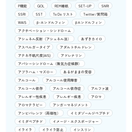
P機能
QOL
REM睡眠
SET-UP
SNRI
SSRI
SST
To Do リスト
Twitter/質問箱
WAIS
β-エンドルフィン
βエンドルフィン
アクチベーション・シンドローム
アシュネル反射（アシュネル法）
あずきカイロ
アスペルガータイプ
アダルトチルドレン
アテネ不眠尺度(AIS)
アドレナリン
アパシーシンドローム（無気力症候群）
アブラハム・マズロー
あるがままの受容
アルコール
アルコール使用障害
アルコール依存
アルコール依存症
アルファ波
アレルギー性疾患
アレルギー疾患
アロマ
アロマテラピー
アンガーマネジメント
アンビバレンツ（両価性）
イミダゾールジペプチド
イミダペプチド
イメージ・エクスポージャー
イライラ
イライラ防止
インスリン