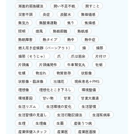
漸進的筋弛緩法
潤い不足不眠
潤すこと
災害不調
炎症
炭酸水
無価値感
無気力
無酸素運動
焦り
焦燥感
照明
熄風
熟眠困難
熟眠感
熟眠障害
熱タイプ
熱中
熱中症
燃え尽き症候群（バーンアウト）
燥
燥邪
燥邪（そうじゃ）
爪
爪は筋余
片付け
片頭痛
片頭痛発作
牛車腎気丸
牡蛎
牡蠣
物忘れ
物質依存
状態像
状態像・臨床像
玫瑰花
現疾患名＋PMS
理想像
理想化とこき下ろし
環境整備
環境要因
甘い物
甘草
甘麦大棗湯
生活リズム
生活環境の変化
生活習慣
生活習慣の見直し
生活行動記録法
生涯有病率
生理
生理痛
生薬
産後うつ病
産業保健スタッフ
産業医
産業医面接