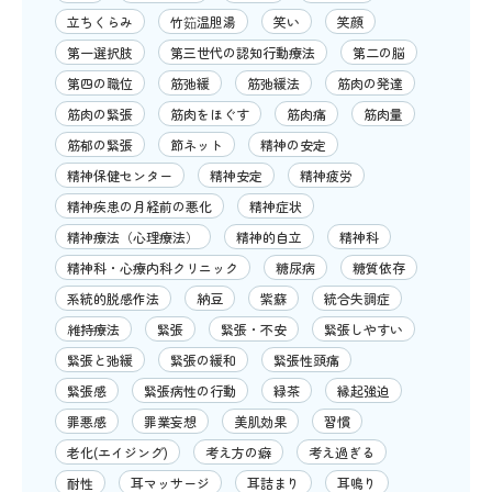
立ちくらみ
竹筎温胆湯
笑い
笑顔
第一選択肢
第三世代の認知行動療法
第二の脳
第四の職位
筋弛緩
筋弛緩法
筋肉の発達
筋肉の緊張
筋肉をほぐす
筋肉痛
筋肉量
筋郁の緊張
節ネット
精神の安定
精神保健センター
精神安定
精神疲労
精神疾患の月経前の悪化
精神症状
精神療法（心理療法）
精神的自立
精神科
精神科・心療内科クリニック
糖尿病
糖質依存
系統的脱感作法
納豆
紫蘇
統合失調症
維持療法
緊張
緊張・不安
緊張しやすい
緊張と弛緩
緊張の緩和
緊張性頭痛
緊張感
緊張病性の行動
緑茶
縁起強迫
罪悪感
罪業妄想
美肌効果
習慣
老化(エイジング)
考え方の癖
考え過ぎる
耐性
耳マッサージ
耳詰まり
耳鳴り