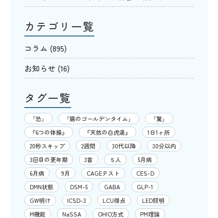
カテゴリ一覧
コラム
(895)
お知らせ
(16)
タグ一覧
「恐」
「腸のゴールデンタイム」
「驚」
『6つの体操』
『天然の白虎湯』
1日1ヶ所
20秒スキップ
2週間
30代以降
30分以内
3回目の更年期
3首
５人
5月病
6月病
9月
CAGEテスト
CES-D
DMN状態
DSM-5
GABA
GLP-1
GW明け
ICSD-3
LCU得点
LED照明
M機能
NaSSA
OHIO方式
PM理論