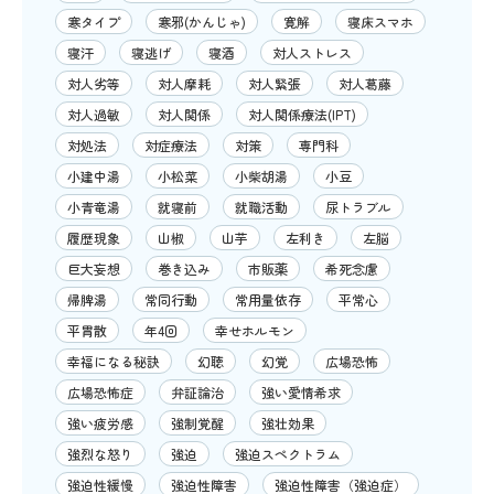
寒タイプ
寒邪(かんじゃ)
寛解
寝床スマホ
寝汗
寝逃げ
寝酒
対人ストレス
対人劣等
対人摩耗
対人緊張
対人葛藤
対人過敏
対人関係
対人関係療法(IPT)
対処法
対症療法
対策
専門科
小建中湯
小松菜
小柴胡湯
小豆
小青竜湯
就寝前
就職活動
尿トラブル
履歴現象
山椒
山芋
左利き
左脳
巨大妄想
巻き込み
市販薬
希死念慮
帰脾湯
常同行動
常用量依存
平常心
平胃散
年4回
幸せホルモン
幸福になる秘訣
幻聴
幻覚
広場恐怖
広場恐怖症
弁証論治
強い愛情希求
強い疲労感
強制覚醒
強壮効果
強烈な怒り
強迫
強迫スペクトラム
強迫性緩慢
強迫性障害
強迫性障害（強迫症）