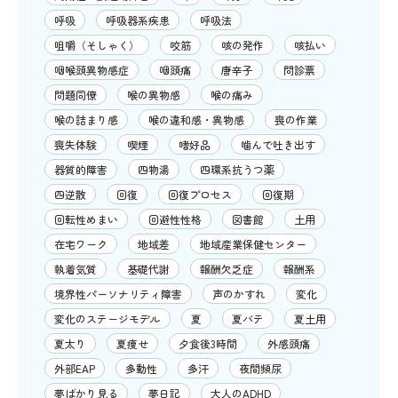
呼吸
呼吸器系疾患
呼吸法
咀嚼（そしゃく）
咬筋
咳の発作
咳払い
咽喉頭異物感症
咽頭痛
唐辛子
問診票
問題同僚
喉の異物感
喉の痛み
喉の詰まり感
喉の違和感・異物感
喪の作業
喪失体験
喫煙
嗜好品
噛んで吐き出す
器質的障害
四物湯
四環系抗うつ薬
四逆散
回復
回復プロセス
回復期
回転性めまい
回避性性格
図書館
土用
在宅ワーク
地域差
地域産業保健センター
執着気質
基礎代謝
報酬欠乏症
報酬系
境界性パーソナリティ障害
声のかすれ
変化
変化のステージモデル
夏
夏バテ
夏土用
夏太り
夏痩せ
夕食後3時間
外感頭痛
外部EAP
多動性
多汗
夜間頻尿
夢ばかり見る
夢日記
大人のADHD