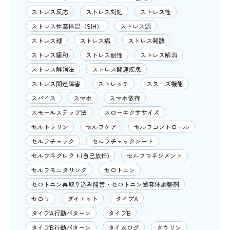
ストレス反応
ストレス対処
ストレス性
ストレス性高体温（SIH）
ストレス源
ストレス球
ストレス病
ストレス発散
ストレス緩和
ストレス耐性
ストレス解消
ストレス解消法
ストレス関連疾患
ストレス関連障害
ストレッチ
スヌーズ機能
スパイス
スマホ
スマホ依存
スモールステップ法
スローエクササイズ
セルトラリン
セルフケア
セルフコントロール
セルフチェック
セルフチェックシート
セルフネグレクト(自己放任)
セルフマネジメント
セルフモニタリング
セロトニン
セロトニン再取り込み阻害・セロトニン受容体調整剤
セロリ
ダイエット
タイプA
タイプA行動パターン
タイプB
タイプB行動パターン
タイムログ
タウリン