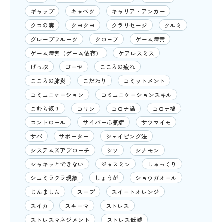
ギャップ
キャベツ
キャリア・アンカー
クコの実
クヨクヨ
クラリセージ
クルミ
グレープフルーツ
クローブ
ゲーム障害
ゲーム障害（ゲーム依存）
ケアレスミス
げっぷ
ゴーヤ
こころの疲れ
こころの肺炎
こだわり
コミットメント
コミュニケーション
コミュニケーションスキル
こむら返り
コリン
コロナ渦
コロナ禍
コントロール
サイバー心気症
サツマイモ
サバ
サポーター
シェイピング法
システムズアプローチ
シソ
シナモン
シャキッとできない
ジャスミン
しゃっくり
シュミラクラ現象
しょうが
ショウガオール
じんましん
スープ
スイートオレンジ
スイカ
スキーマ
ストレス
ストレスマネジメント
ストレス低減