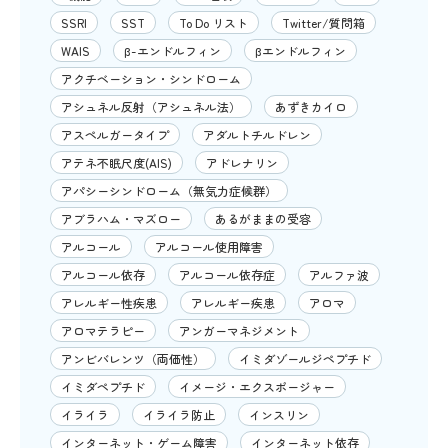
SSRI
SST
To Do リスト
Twitter/質問箱
WAIS
β-エンドルフィン
βエンドルフィン
アクチベーション・シンドローム
アシュネル反射（アシュネル法）
あずきカイロ
アスペルガータイプ
アダルトチルドレン
アテネ不眠尺度(AIS)
アドレナリン
アパシーシンドローム（無気力症候群）
アブラハム・マズロー
あるがままの受容
アルコール
アルコール使用障害
アルコール依存
アルコール依存症
アルファ波
アレルギー性疾患
アレルギー疾患
アロマ
アロマテラピー
アンガーマネジメント
アンビバレンツ（両価性）
イミダゾールジペプチド
イミダペプチド
イメージ・エクスポージャー
イライラ
イライラ防止
インスリン
インターネット・ゲーム障害
インターネット依存