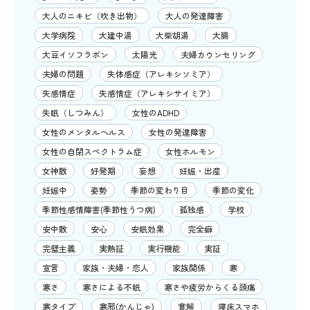
大人のニキビ（吹き出物）
大人の発達障害
大学病院
大建中湯
大柴胡湯
大腸
大豆イソフラボン
太陽光
夫婦カウンセリング
夫婦の問題
失体感症（アレキシソミア）
失感情症
失感情症（アレキシサイミア）
失眠（しつみん）
女性のADHD
女性のメンタルヘルス
女性の発達障害
女性の自閉スペクトラム症
女性ホルモン
女神散
好発期
妄想
妊娠・出産
妊娠中
姿勢
季節の変わり目
季節の変化
季節性感情障害(季節性うつ病)
孤独感
学校
安中散
安心
安眠効果
完全癖
完璧主義
実熱証
実行機能
実証
宣言
家族・夫婦・恋人
家族関係
寒
寒さ
寒さによる不眠
寒さや疲労からくる頭痛
寒タイプ
寒邪(かんじゃ)
寛解
寝床スマホ