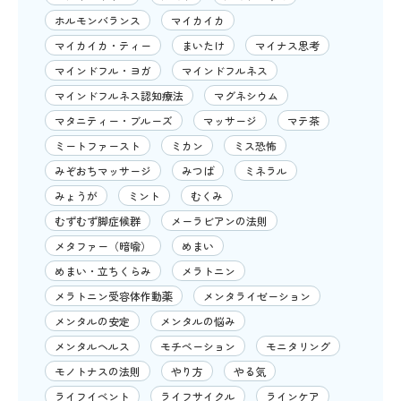
ホルモンバランス
マイカイカ
マイカイカ・ティー
まいたけ
マイナス思考
マインドフル・ヨガ
マインドフルネス
マインドフルネス認知療法
マグネシウム
マタニティー・ブルーズ
マッサージ
マテ茶
ミートファースト
ミカン
ミス恐怖
みぞおちマッサージ
みつば
ミネラル
みょうが
ミント
むくみ
むずむず脚症候群
メーラビアンの法則
メタファー（暗喩）
めまい
めまい・立ちくらみ
メラトニン
メラトニン受容体作動薬
メンタライゼーション
メンタルの安定
メンタルの悩み
メンタルヘルス
モチベーション
モニタリング
モノトナスの法則
やり方
やる気
ライフイベント
ライフサイクル
ラインケア