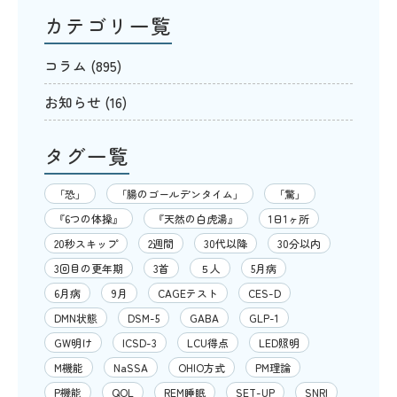
カテゴリ一覧
コラム
(895)
お知らせ
(16)
タグ一覧
「恐」
「腸のゴールデンタイム」
「驚」
『6つの体操』
『天然の白虎湯』
1日1ヶ所
20秒スキップ
2週間
30代以降
30分以内
3回目の更年期
3首
５人
5月病
6月病
9月
CAGEテスト
CES-D
DMN状態
DSM-5
GABA
GLP-1
GW明け
ICSD-3
LCU得点
LED照明
M機能
NaSSA
OHIO方式
PM理論
P機能
QOL
REM睡眠
SET-UP
SNRI