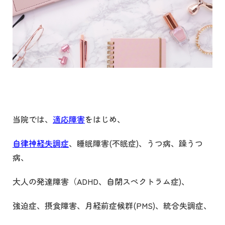
当院では、
適応障害
をはじめ、
自律神経失調症
、睡眠障害
(
不眠症
)
、うつ病、躁うつ
病、
大人の発達障害（
ADHD
、自閉スペクトラム症
)
、
強迫症、摂食障害、月経前症候群
(PMS)
、統合失調症、