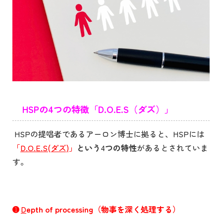
HSPの4つの特徴「D.O.E.S（ダズ）」
HSP
の提唱者であるアーロン博士に拠ると、
HSP
には
「
D.O.E.S(ダズ)
」
という
4
つの特性
があるとされていま
す。
➊
D
epth of processing（物事を深く処理する）