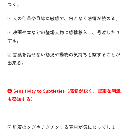
つく。
☑ 人の仕草や目線に敏感で、何となく感情が読める。
☑ 映画や本などの登場人物に感情移入し、号泣したり
する。
☑ 言葉を話せない幼児や動物の気持ちも察することが
出来る。
❹
S
ensitivity to
S
ubtleties（感覚が鋭く、些細な刺激
も察知する）
☑ 肌着のタグやチクチクする素材が気になってしま