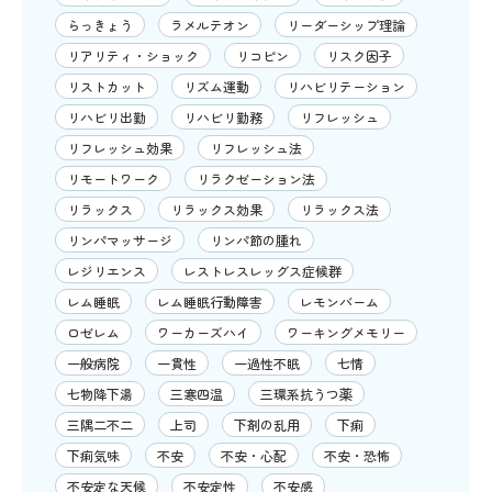
らっきょう
ラメルテオン
リーダーシップ理論
リアリティ・ショック
リコピン
リスク因子
リストカット
リズム運動
リハビリテーション
リハビリ出勤
リハビリ勤務
リフレッシュ
リフレッシュ効果
リフレッシュ法
リモートワーク
リラクゼーション法
リラックス
リラックス効果
リラックス法
リンパマッサージ
リンパ節の腫れ
レジリエンス
レストレスレッグス症候群
レム睡眠
レム睡眠行動障害
レモンバーム
ロゼレム
ワーカーズハイ
ワーキングメモリー
一般病院
一貫性
一過性不眠
七情
七物降下湯
三寒四温
三環系抗うつ薬
三隅二不二
上司
下剤の乱用
下痢
下痢気味
不安
不安・心配
不安・恐怖
不安定な天候
不安定性
不安感