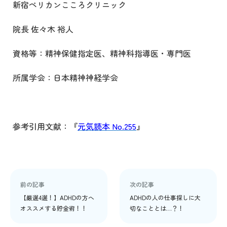
新宿ペリカンこころクリニック
院長 佐々木 裕人
資格等：精神保健指定医、精神科指導医・専門医
所属学会：日本精神神経学会
参考引用文献：
『
元気読本 No.255
』
前の記事
次の記事
【厳選4選！】ADHDの方へ
ADHDの人の仕事探しに大
オススメする貯金術！！
切なこととは…？！