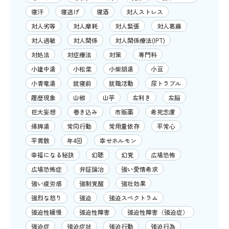
寝汗
寝逃げ
寝酒
対人ストレス
対人劣等
対人摩耗
対人緊張
対人葛藤
対人過敏
対人関係
対人関係療法(IPT)
対処法
対症療法
対策
専門科
小建中湯
小松菜
小柴胡湯
小豆
小青竜湯
就寝前
就職活動
尿トラブル
履歴現象
山椒
山芋
左利き
左脳
巨大妄想
巻き込み
市販薬
希死念慮
帰脾湯
常同行動
常用量依存
平常心
平胃散
年4回
幸せホルモン
幸福になる秘訣
幻聴
幻覚
広場恐怖
広場恐怖症
弁証論治
強い愛情希求
強い疲労感
強制覚醒
強壮効果
強烈な怒り
強迫
強迫スペクトラム
強迫性緩慢
強迫性障害
強迫性障害（強迫症）
強迫症
強迫症状
強迫行動
強迫行為