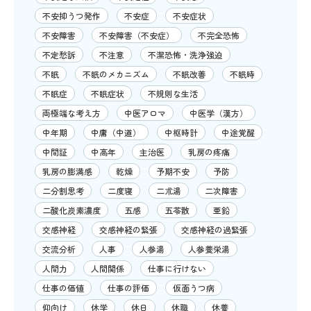
不安抑うつ発作
不安症
不安症状
不安障害
不安障害（不安症）
不完全恐怖
不定愁訴
不注意
不潔恐怖・洗浄強迫
不眠
不眠のメカニズム
不眠改善
不眠時
不眠症
不眠症状
不規則な生活
両極端な考え方
中医アロマ
中医学（漢方）
中年期
中庸（中道）
中枢時計
中途覚醒
中間証
中高年
主治医
乳房の疼痛
乳房の膨満感
乾燥
予期不安
予防
二分割思考
二度寝
二朮湯
二次障害
二酸化炭素濃度
五感
五苓散
亜鉛
交感神経
交感神経の緊張
交感神経の過緊張
交流分析
人事
人参湯
人参養栄湯
人間力
人間関係
仕事に行けない
仕事の価値
仕事の評価
仮面うつ病
仰向け
休学
休日
休職
休養