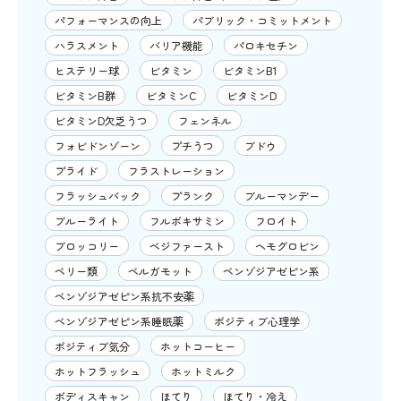
パフォーマンスの向上
パブリック・コミットメント
ハラスメント
バリア機能
パロキセチン
ヒステリー球
ビタミン
ビタミンB1
ビタミンB群
ビタミンC
ビタミンD
ビタミンD欠乏うつ
フェンネル
フォビドンゾーン
プチうつ
ブドウ
プライド
フラストレーション
フラッシュバック
プランク
ブルーマンデー
ブルーライト
フルボキサミン
フロイト
ブロッコリー
ベジファースト
ヘモグロビン
ベリー類
ベルガモット
ベンゾジアゼピン系
ベンゾジアゼピン系抗不安薬
ベンゾジアゼピン系睡眠薬
ポジティブ心理学
ポジティブ気分
ホットコーヒー
ホットフラッシュ
ホットミルク
ボディスキャン
ほてり
ほてり・冷え