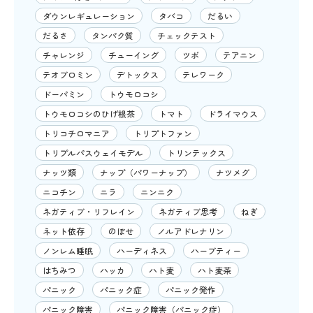
ダウンレギュレーション
タバコ
だるい
だるさ
タンパク質
チェックテスト
チャレンジ
チューイング
ツボ
テアニン
テオブロミン
デトックス
テレワーク
ドーパミン
トウモロコシ
トウモロコシのひげ根茶
トマト
ドライマウス
トリコチロマニア
トリプトファン
トリプルパスウェイモデル
トリンテックス
ナッツ類
ナップ（パワーナップ）
ナツメグ
ニコチン
ニラ
ニンニク
ネガティブ・リフレイン
ネガティブ思考
ねぎ
ネット依存
のぼせ
ノルアドレナリン
ノンレム睡眠
ハーディネス
ハーブティー
はちみつ
ハッカ
ハト麦
ハト麦茶
パニック
パニック症
パニック発作
パニック障害
パニック障害（パニック症）