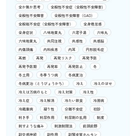
全か無か思考
全般性不安症（全般性不安障害)
全般性不安障害
全般性不安障害（GAD）
全般戦不安症（全般性不安障害）
全身倦怠感
全身症状
八味地黄丸
六君子湯
六味丸
六味地黄丸
共同注視
共感性
共感脳
内傷頭痛
内科疾患
内耳
円形脱毛症
再燃
再発
再発リスク
再発予防
再発予防期
再発率
再発防止
冬
冬土用
冬季うつ病
冬病夏治
冬病夏治（とうびょうかち）
冷え
冷えのぼせ
冷えは万病のもと
冷え対策
冷え性
冷え症
冷え解消
冷たい飲食
冷房病
冷蔵庫病
凝り性
分離不安症
初診
利き手
利尿作用
利尿剤の乱用
制度
刺すような痛み
刺激制限法
前頭前野
副交感神経
副作用
副腎皮質ホルモン