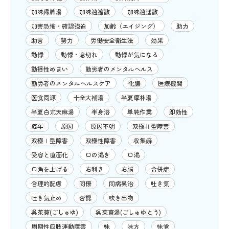
加味帰脾湯
加味逍遙散
加味逍遥散
加害恐怖・確認強迫
加齢（エイジング）
助力
助言
努力
労働安全衛生法
効果
動悸
動悸・息切れ
動悸が気になる
動揺性めまい
勤労者のメンタルヘルス
勤労者のメンタルヘルスケア
化膿
医療機関
医食同源
十全大補湯
半夏厚朴湯
半夏白朮天麻湯
半身浴
単純作業
即効性
厄年
原因
原因不明
双極Ⅱ型障害
双極Ⅰ型障害
双極性障害
収集癖
受容と直面化
口の渇き
口渇
口角を上げる
右利き
右脳
合併症
合理的配慮
同僚
同病異治
吐き気
吐き気止め
否認
吹き出物
呉茱萸(ごしゅゆ)
呉茱萸湯(ごしゅゆとう)
周期性四肢運動障害
味
味方
味覚