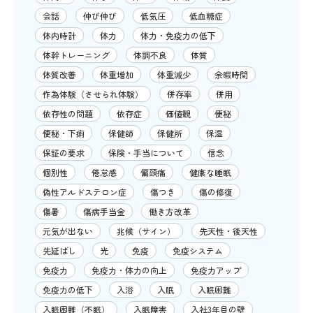
会話
伸び伸び
低気圧
低血糖症
体内時計
体力
体力・免疫力の低下
体幹トレーニング
体調不良
体質
体質改善
体重増加
体重減少
余暇時間
作為体験（させられ体験）
併存率
併用
依存性の問題
依存症
価値観
便秘
便秘・下痢
保健師
保健所
保湿
保証の要求
保険・手当について
信念
個別性
倦怠感
偏頭痛
健康な睡眠
偽性アルドステロン症
傷つき
傷の修復
傷暑
傷病手当金
働き方改革
元気が出ない
兆候（サイン）
先天性・後天性
先延ばし
光
免疫
免疫システム
免疫力
免疫力・体力の向上
免疫力アップ
免疫力の低下
入浴
入眠
入眠困難
入眠困難（不眠）
入眠障害
入社3年目の壁