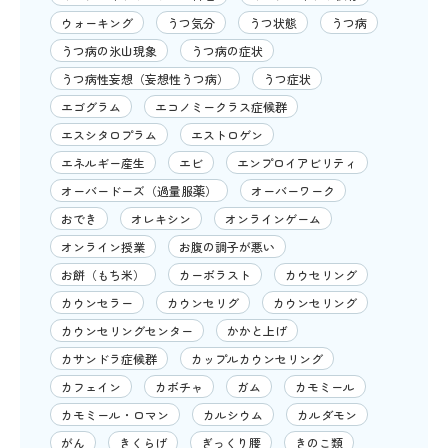
ウォーキング
うつ気分
うつ状態
うつ病
うつ病の氷山現象
うつ病の症状
うつ病性妄想（妄想性うつ病）
うつ症状
エゴグラム
エコノミークラス症候群
エスシタロプラム
エストロゲン
エネルギー産生
エビ
エンプロイアビリティ
オーバードーズ（過量服薬）
オーバーワーク
おでき
オレキシン
オンラインゲーム
オンライン授業
お腹の調子が悪い
お餅（もち米）
カーボラスト
カウセリング
カウンセラー
カウンセリグ
カウンセリング
カウンセリングセンター
かかと上げ
カサンドラ症候群
カップルカウンセリング
カフェイン
カボチャ
ガム
カモミール
カモミール・ロマン
カルシウム
カルダモン
がん
きくらげ
ぎっくり腰
きのこ類