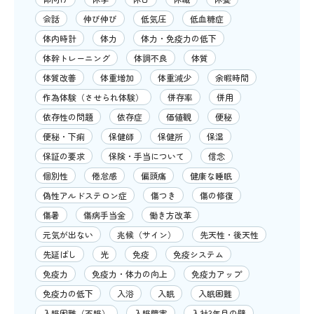
会話
伸び伸び
低気圧
低血糖症
体内時計
体力
体力・免疫力の低下
体幹トレーニング
体調不良
体質
体質改善
体重増加
体重減少
余暇時間
作為体験（させられ体験）
併存率
併用
依存性の問題
依存症
価値観
便秘
便秘・下痢
保健師
保健所
保湿
保証の要求
保険・手当について
信念
個別性
倦怠感
偏頭痛
健康な睡眠
偽性アルドステロン症
傷つき
傷の修復
傷暑
傷病手当金
働き方改革
元気が出ない
兆候（サイン）
先天性・後天性
先延ばし
光
免疫
免疫システム
免疫力
免疫力・体力の向上
免疫力アップ
免疫力の低下
入浴
入眠
入眠困難
入眠困難（不眠）
入眠障害
入社3年目の壁