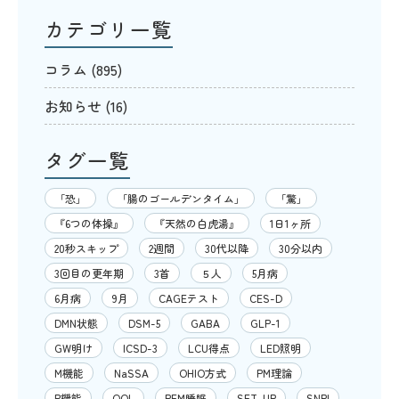
カテゴリ一覧
コラム
(895)
お知らせ
(16)
タグ一覧
「恐」
「腸のゴールデンタイム」
「驚」
『6つの体操』
『天然の白虎湯』
1日1ヶ所
20秒スキップ
2週間
30代以降
30分以内
3回目の更年期
3首
５人
5月病
6月病
9月
CAGEテスト
CES-D
DMN状態
DSM-5
GABA
GLP-1
GW明け
ICSD-3
LCU得点
LED照明
M機能
NaSSA
OHIO方式
PM理論
P機能
QOL
REM睡眠
SET-UP
SNRI