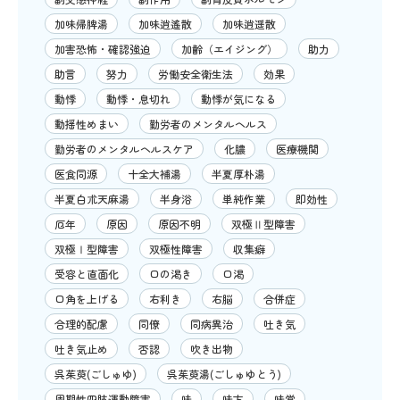
加味帰脾湯
加味逍遙散
加味逍遥散
加害恐怖・確認強迫
加齢（エイジング）
助力
助言
努力
労働安全衛生法
効果
動悸
動悸・息切れ
動悸が気になる
動揺性めまい
勤労者のメンタルヘルス
勤労者のメンタルヘルスケア
化膿
医療機関
医食同源
十全大補湯
半夏厚朴湯
半夏白朮天麻湯
半身浴
単純作業
即効性
厄年
原因
原因不明
双極Ⅱ型障害
双極Ⅰ型障害
双極性障害
収集癖
受容と直面化
口の渇き
口渇
口角を上げる
右利き
右脳
合併症
合理的配慮
同僚
同病異治
吐き気
吐き気止め
否認
吹き出物
呉茱萸(ごしゅゆ)
呉茱萸湯(ごしゅゆとう)
周期性四肢運動障害
味
味方
味覚