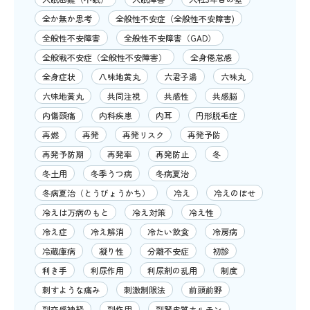
全か無か思考
全般性不安症（全般性不安障害)
全般性不安障害
全般性不安障害（GAD）
全般戦不安症（全般性不安障害）
全身倦怠感
全身症状
八味地黄丸
六君子湯
六味丸
六味地黄丸
共同注視
共感性
共感脳
内傷頭痛
内科疾患
内耳
円形脱毛症
再燃
再発
再発リスク
再発予防
再発予防期
再発率
再発防止
冬
冬土用
冬季うつ病
冬病夏治
冬病夏治（とうびょうかち）
冷え
冷えのぼせ
冷えは万病のもと
冷え対策
冷え性
冷え症
冷え解消
冷たい飲食
冷房病
冷蔵庫病
凝り性
分離不安症
初診
利き手
利尿作用
利尿剤の乱用
制度
刺すような痛み
刺激制限法
前頭前野
副交感神経
副作用
副腎皮質ホルモン