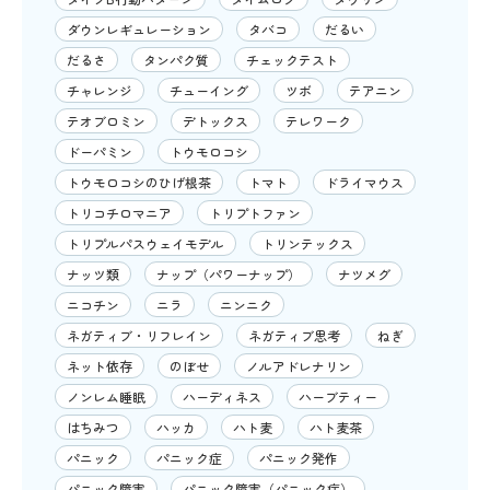
ダウンレギュレーション
タバコ
だるい
だるさ
タンパク質
チェックテスト
チャレンジ
チューイング
ツボ
テアニン
テオブロミン
デトックス
テレワーク
ドーパミン
トウモロコシ
トウモロコシのひげ根茶
トマト
ドライマウス
トリコチロマニア
トリプトファン
トリプルパスウェイモデル
トリンテックス
ナッツ類
ナップ（パワーナップ）
ナツメグ
ニコチン
ニラ
ニンニク
ネガティブ・リフレイン
ネガティブ思考
ねぎ
ネット依存
のぼせ
ノルアドレナリン
ノンレム睡眠
ハーディネス
ハーブティー
はちみつ
ハッカ
ハト麦
ハト麦茶
パニック
パニック症
パニック発作
パニック障害
パニック障害（パニック症）