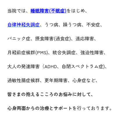
当院では、
睡眠障害(
不眠症)
をはじめ、
自律神経失調症
、うつ病、躁うつ病、不安症、
パニック症、摂食障害
(
過食症
)
、適応障害、
月経前症候群
(PMS)
、統合失調症、強迫性障害、
大人の発達障害（
ADHD
、自閉スペクトラム症
)
、
過敏性腸症候群、更年期障害、心身症など、
皆さまの抱えるこころのお悩みに対して、
心身両面からの治療とサポート
を行っております。