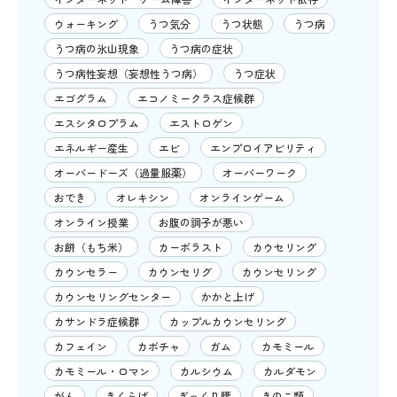
ウォーキング
うつ気分
うつ状態
うつ病
うつ病の氷山現象
うつ病の症状
うつ病性妄想（妄想性うつ病）
うつ症状
エゴグラム
エコノミークラス症候群
エスシタロプラム
エストロゲン
エネルギー産生
エビ
エンプロイアビリティ
オーバードーズ（過量服薬）
オーバーワーク
おでき
オレキシン
オンラインゲーム
オンライン授業
お腹の調子が悪い
お餅（もち米）
カーボラスト
カウセリング
カウンセラー
カウンセリグ
カウンセリング
カウンセリングセンター
かかと上げ
カサンドラ症候群
カップルカウンセリング
カフェイン
カボチャ
ガム
カモミール
カモミール・ロマン
カルシウム
カルダモン
がん
きくらげ
ぎっくり腰
きのこ類