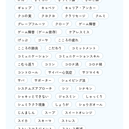
ギャップ
キャベツ
キャリア・アンカー
クコの実
クヨクヨ
クラリセージ
クルミ
グレープフルーツ
クローブ
ゲーム障害
ゲーム障害（ゲーム依存）
ケアレスミス
げっぷ
ゴーヤ
こころの疲れ
こころの肺炎
こだわり
コミットメント
コミュニケーション
コミュニケーションスキル
こむら返り
コリン
コロナ渦
コロナ禍
コントロール
サイバー心気症
サツマイモ
サバ
サポーター
シェイピング法
システムズアプローチ
シソ
シナモン
シャキッとできない
ジャスミン
しゃっくり
シュミラクラ現象
しょうが
ショウガオール
じんましん
スープ
スイートオレンジ
スイカ
スキーマ
ストレス
ストレスマネジメント
ストレス低減