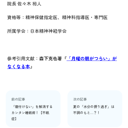
院長 佐々木 裕人
資格等：精神保健指定医、精神科指導医・専門医
所属学会：日本精神神経学会
参考引用文献：
森下克也著『
「月曜の朝がつらい」が
なくなる本
』
前の記事
次の記事
「寝付けない」を解消する
夏の「水分の摂り過ぎ」は
カンタン睡眠術！【不眠
不調のもと…？！
症】