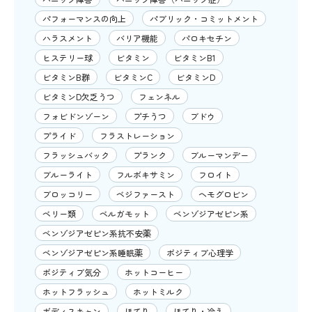
パフォーマンスの向上
パブリック・コミットメント
ハラスメント
バリア機能
パロキセチン
ヒステリー球
ビタミン
ビタミンB1
ビタミンB群
ビタミンC
ビタミンD
ビタミンD欠乏うつ
フェンネル
フォビドンゾーン
プチうつ
ブドウ
プライド
フラストレーション
フラッシュバック
プランク
ブルーマンデー
ブルーライト
フルボキサミン
フロイト
ブロッコリー
ベジファースト
ヘモグロビン
ベリー類
ベルガモット
ベンゾジアゼピン系
ベンゾジアゼピン系抗不安薬
ベンゾジアゼピン系睡眠薬
ポジティブ心理学
ポジティブ気分
ホットコーヒー
ホットフラッシュ
ホットミルク
ボディスキャン
ほてり
ほてり・冷え