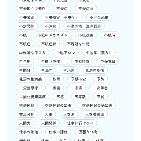
不安抑うつ発作
不安症
不安症状
不安障害
不安障害（不安症）
不完全恐怖
不定愁訴
不注意
不潔恐怖・洗浄強迫
不眠
不眠のメカニズム
不眠改善
不眠時
不眠症
不眠症状
不規則な生活
両極端な考え方
中医アロマ
中医学（漢方）
中年期
中庸（中道）
中枢時計
中途覚醒
中間証
中高年
主治医
乳房の疼痛
乳房の膨満感
乾燥
予期不安
予防
二分割思考
二度寝
二朮湯
二次障害
二酸化炭素濃度
五感
五苓散
亜鉛
交感神経
交感神経の緊張
交感神経の過緊張
交流分析
人事
人参湯
人参養栄湯
人間力
人間関係
仕事に行けない
仕事の価値
仕事の評価
仮面うつ病
仰向け
休学
休日
休職
休養