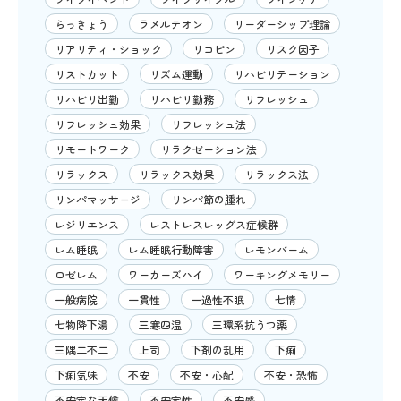
らっきょう
ラメルテオン
リーダーシップ理論
リアリティ・ショック
リコピン
リスク因子
リストカット
リズム運動
リハビリテーション
リハビリ出勤
リハビリ勤務
リフレッシュ
リフレッシュ効果
リフレッシュ法
リモートワーク
リラクゼーション法
リラックス
リラックス効果
リラックス法
リンパマッサージ
リンパ節の腫れ
レジリエンス
レストレスレッグス症候群
レム睡眠
レム睡眠行動障害
レモンバーム
ロゼレム
ワーカーズハイ
ワーキングメモリー
一般病院
一貫性
一過性不眠
七情
七物降下湯
三寒四温
三環系抗うつ薬
三隅二不二
上司
下剤の乱用
下痢
下痢気味
不安
不安・心配
不安・恐怖
不安定な天候
不安定性
不安感