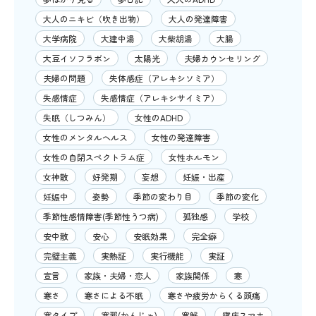
大人のニキビ（吹き出物）
大人の発達障害
大学病院
大建中湯
大柴胡湯
大腸
大豆イソフラボン
太陽光
夫婦カウンセリング
夫婦の問題
失体感症（アレキシソミア）
失感情症
失感情症（アレキシサイミア）
失眠（しつみん）
女性のADHD
女性のメンタルヘルス
女性の発達障害
女性の自閉スペクトラム症
女性ホルモン
女神散
好発期
妄想
妊娠・出産
妊娠中
姿勢
季節の変わり目
季節の変化
季節性感情障害(季節性うつ病)
孤独感
学校
安中散
安心
安眠効果
完全癖
完璧主義
実熱証
実行機能
実証
宣言
家族・夫婦・恋人
家族関係
寒
寒さ
寒さによる不眠
寒さや疲労からくる頭痛
寒タイプ
寒邪(かんじゃ)
寛解
寝床スマホ