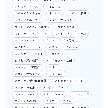
ホルモンバランス
マイカイカ
マイカイカ・ティー
まいたけ
マイナス思考
マインドフル・ヨガ
マインドフルネス
マインドフルネス認知療法
マグネシウム
マタニティー・ブルーズ
マッサージ
マテ茶
ミートファースト
ミカン
ミス恐怖
みぞおちマッサージ
みつば
ミネラル
みょうが
ミント
むくみ
むずむず脚症候群
メーラビアンの法則
メタファー（暗喩）
めまい
めまい・立ちくらみ
メラトニン
メラトニン受容体作動薬
メンタライゼーション
メンタルの安定
メンタルの悩み
メンタルヘルス
モチベーション
モニタリング
モノトナスの法則
やり方
やる気
ライフイベント
ライフサイクル
ラインケア