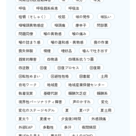
呼吸
呼吸器系疾患
呼吸法
咀嚼（そしゃく）
咬筋
咳の発作
咳払い
咽喉頭異物感症
咽頭痛
唐辛子
問診票
問題同僚
喉の異物感
喉の痛み
喉の詰まり感
喉の違和感・異物感
喪の作業
喪失体験
喫煙
嗜好品
噛んで吐き出す
器質的障害
四物湯
四環系抗うつ薬
四逆散
回復
回復プロセス
回復期
回転性めまい
回避性性格
図書館
土用
在宅ワーク
地域差
地域産業保健センター
執着気質
基礎代謝
報酬欠乏症
報酬系
境界性パーソナリティ障害
声のかすれ
変化
変化のステージモデル
夏
夏バテ
夏土用
夏太り
夏痩せ
夕食後3時間
外感頭痛
外部EAP
多動性
多汗
夜間頻尿
夢ばかり見る
夢日記
大人のADHD