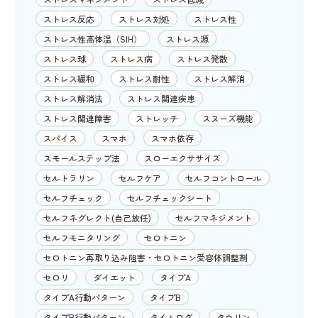
ストレス反応
ストレス対処
ストレス性
ストレス性高体温（SIH）
ストレス源
ストレス球
ストレス病
ストレス発散
ストレス緩和
ストレス耐性
ストレス解消
ストレス解消法
ストレス関連疾患
ストレス関連障害
ストレッチ
スヌーズ機能
スパイス
スマホ
スマホ依存
スモールステップ法
スローエクササイズ
セルトラリン
セルフケア
セルフコントロール
セルフチェック
セルフチェックシート
セルフネグレクト(自己放任)
セルフマネジメント
セルフモニタリング
セロトニン
セロトニン再取り込み阻害・セロトニン受容体調整剤
セロリ
ダイエット
タイプA
タイプA行動パターン
タイプB
タイプB行動パターン
タイムログ
タウリン