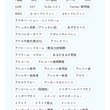
SSRI
SST
To Do リスト
Twitter/質問箱
WAIS
β-エンドルフィン
βエンドルフィン
アクチベーション・シンドローム
アシュネル反射（アシュネル法）
あずきカイロ
アスペルガータイプ
アダルトチルドレン
アテネ不眠尺度(AIS)
アドレナリン
アパシーシンドローム（無気力症候群）
アブラハム・マズロー
あるがままの受容
アルコール
アルコール使用障害
アルコール依存
アルコール依存症
アルファ波
アレルギー性疾患
アレルギー疾患
アロマ
アロマテラピー
アンガーマネジメント
アンビバレンツ（両価性）
イミダゾールジペプチド
イミダペプチド
イメージ・エクスポージャー
イライラ
イライラ防止
インスリン
インターネット・ゲーム障害
インターネット依存