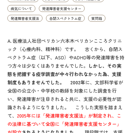
病気について
発達障害者支援センター
発達障害者支援法
自閉スペクトラム症
質問箱
A. 医療法人社団ペリカン六本木ペリカンこころクリニ
ック（心療内科、精神科）です。 古くから、自閉ス
ペクトラム症（以下、ASD）やADHD等の発達障害を持
つ方々は少なくはありませんでした。
しかし、その実
態を把握する疫学調査が中々行われなかった為、支援
制度もありませんでした。
2002年
に、文部科学省が
全国の公立小・中学校の教師を対象にした調査を行
い、発達障害が注目されると共に、支援の必要性が認
識されるようになりました。 こうした実態を踏まえ
て、
2005年には「発達障害者支援法」が制定され、こ
の法律に基づいて全国に「発達障害者支援センター」
が設立
されるようになりました。
現段階では、支援