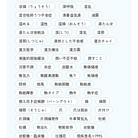
涼燥（りょうそう）
深呼吸
混乱
混合性抑うつ不安症
清暑益気湯
減薬
温める
温性
温燥（おんそう）
湯たんぽ
湯たんぽ安眠法
湿(しつ)
湿気
湿邪
湿邪(しつじゃ)
漠然とした不安感
漢方チャイ
漢方医学
漢方療法
漢方薬
漸進的筋弛緩法
潤い不足不眠
潤すこと
災害不調
炎症
炭酸水
無価値感
無気力
無酸素運動
焦り
焦燥感
照明
熄風
熟眠困難
熟眠感
熟眠障害
熱タイプ
熱中
熱中症
燃え尽き症候群（バーンアウト）
燥
燥邪
燥邪（そうじゃ）
爪
爪は筋余
片付け
片頭痛
片頭痛発作
牛車腎気丸
牡蛎
牡蠣
物忘れ
物質依存
状態像
状態像・臨床像
玫瑰花
現疾患名＋PMS