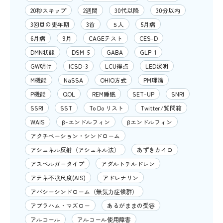
20秒スキップ
2週間
30代以降
30分以内
3回目の更年期
3首
５人
5月病
6月病
9月
CAGEテスト
CES-D
DMN状態
DSM-5
GABA
GLP-1
GW明け
ICSD-3
LCU得点
LED照明
M機能
NaSSA
OHIO方式
PM理論
P機能
QOL
REM睡眠
SET-UP
SNRI
SSRI
SST
To Do リスト
Twitter/質問箱
WAIS
β-エンドルフィン
βエンドルフィン
アクチベーション・シンドローム
アシュネル反射（アシュネル法）
あずきカイロ
アスペルガータイプ
アダルトチルドレン
アテネ不眠尺度(AIS)
アドレナリン
アパシーシンドローム（無気力症候群）
アブラハム・マズロー
あるがままの受容
アルコール
アルコール使用障害