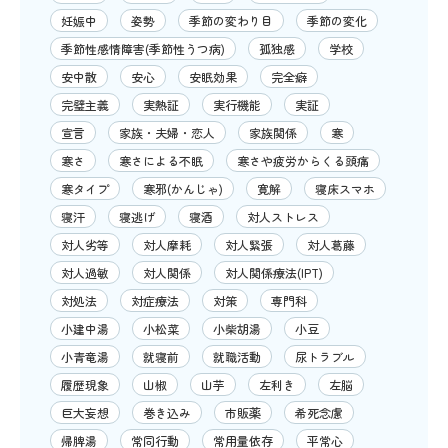
妊娠中
姿勢
季節の変わり目
季節の変化
季節性感情障害(季節性うつ病)
孤独感
学校
安中散
安心
安眠効果
完全癖
完璧主義
実熱証
実行機能
実証
宣言
家族・夫婦・恋人
家族関係
寒
寒さ
寒さによる不眠
寒さや疲労からくる頭痛
寒タイプ
寒邪(かんじゃ)
寛解
寝床スマホ
寝汗
寝逃げ
寝酒
対人ストレス
対人劣等
対人摩耗
対人緊張
対人葛藤
対人過敏
対人関係
対人関係療法(IPT)
対処法
対症療法
対策
専門科
小建中湯
小松菜
小柴胡湯
小豆
小青竜湯
就寝前
就職活動
尿トラブル
履歴現象
山椒
山芋
左利き
左脳
巨大妄想
巻き込み
市販薬
希死念慮
帰脾湯
常同行動
常用量依存
平常心