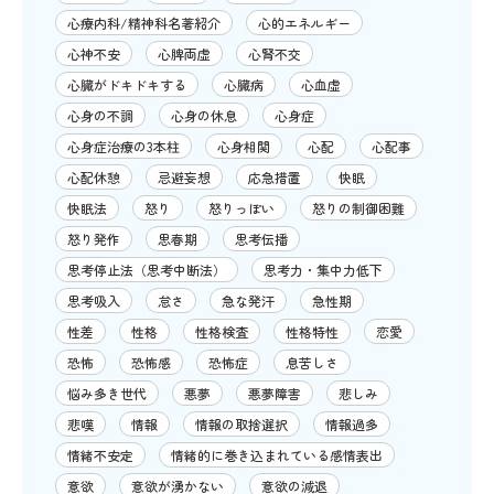
心療内科/精神科名著紹介
心的エネルギー
心神不安
心脾両虚
心腎不交
心臓がドキドキする
心臓病
心血虚
心身の不調
心身の休息
心身症
心身症治療の3本柱
心身相関
心配
心配事
心配休憩
忌避妄想
応急措置
快眠
快眠法
怒り
怒りっぽい
怒りの制御困難
怒り発作
思春期
思考伝播
思考停止法（思考中断法）
思考力・集中力低下
思考吸入
怠さ
急な発汗
急性期
性差
性格
性格検査
性格特性
恋愛
恐怖
恐怖感
恐怖症
息苦しさ
悩み多き世代
悪夢
悪夢障害
悲しみ
悲嘆
情報
情報の取捨選択
情報過多
情緒不安定
情緒的に巻き込まれている感情表出
意欲
意欲が湧かない
意欲の減退