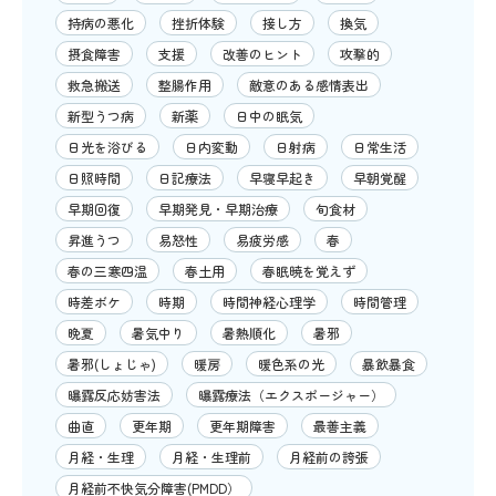
持病の悪化
挫折体験
接し方
換気
摂食障害
支援
改善のヒント
攻撃的
救急搬送
整腸作用
敵意のある感情表出
新型うつ病
新薬
日中の眠気
日光を浴びる
日内変動
日射病
日常生活
日照時間
日記療法
早寝早起き
早朝覚醒
早期回復
早期発見・早期治療
旬食材
昇進うつ
易怒性
易疲労感
春
春の三寒四温
春土用
春眠暁を覚えず
時差ボケ
時期
時間神経心理学
時間管理
晩夏
暑気中り
暑熱順化
暑邪
暑邪(しょじゃ)
暖房
暖色系の光
暴飲暴食
曝露反応妨害法
曝露療法（エクスポージャー）
曲直
更年期
更年期障害
最善主義
月経・生理
月経・生理前
月経前の誇張
月経前不快気分障害(PMDD）