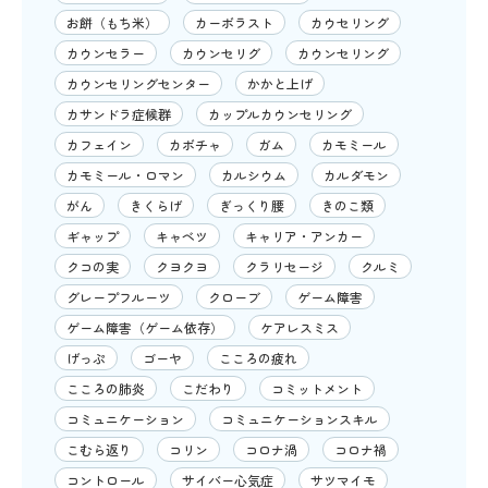
お餅（もち米）
カーボラスト
カウセリング
カウンセラー
カウンセリグ
カウンセリング
カウンセリングセンター
かかと上げ
カサンドラ症候群
カップルカウンセリング
カフェイン
カボチャ
ガム
カモミール
カモミール・ロマン
カルシウム
カルダモン
がん
きくらげ
ぎっくり腰
きのこ類
ギャップ
キャベツ
キャリア・アンカー
クコの実
クヨクヨ
クラリセージ
クルミ
グレープフルーツ
クローブ
ゲーム障害
ゲーム障害（ゲーム依存）
ケアレスミス
げっぷ
ゴーヤ
こころの疲れ
こころの肺炎
こだわり
コミットメント
コミュニケーション
コミュニケーションスキル
こむら返り
コリン
コロナ渦
コロナ禍
コントロール
サイバー心気症
サツマイモ