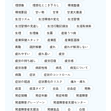
理想像
理想化とこき下ろし
環境整備
環境要因
甘い物
甘草
甘麦大棗湯
生活リズム
生活環境の変化
生活習慣
生活習慣の見直し
生活行動記録法
生涯有病率
生理
生理痛
生薬
産後うつ病
産業保健スタッフ
産業医
産業医面接
異動
疏肝解鬱
疲れ
疲れが解消しない
疲れやすい
疲れ易い
疲労
疲労の持ち越し
疲労回復
疲労感
疲労改善
病前性格
病名
病気について
病識
症状
症状のコントロール
症状の経過
症状悪化のリスク
痛み・痺れ
痰湿
痰湿タイプ
瘀血
瘀血症
発熱
発症契機
発症年齢
発症時期
発達障害
発達障害グレーゾーン
発達障害者支援センター
発達障害者支援法
発酵食品
白
白筋