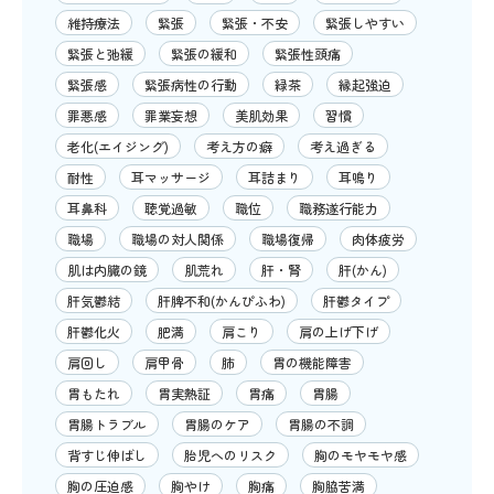
維持療法
緊張
緊張・不安
緊張しやすい
緊張と弛緩
緊張の緩和
緊張性頭痛
緊張感
緊張病性の行動
緑茶
縁起強迫
罪悪感
罪業妄想
美肌効果
習慣
老化(エイジング)
考え方の癖
考え過ぎる
耐性
耳マッサージ
耳詰まり
耳鳴り
耳鼻科
聴覚過敏
職位
職務遂行能力
職場
職場の対人関係
職場復帰
肉体疲労
肌は内臓の鏡
肌荒れ
肝・腎
肝(かん)
肝気鬱結
肝脾不和(かんぴふわ)
肝鬱タイプ
肝鬱化火
肥満
肩こり
肩の上げ下げ
肩回し
肩甲骨
肺
胃の機能障害
胃もたれ
胃実熱証
胃痛
胃腸
胃腸トラブル
胃腸のケア
胃腸の不調
背すじ伸ばし
胎児へのリスク
胸のモヤモヤ感
胸の圧迫感
胸やけ
胸痛
胸脇苦満