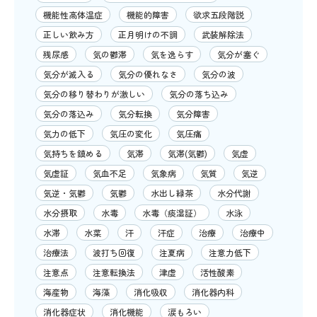
機能性高体温症
機能的障害
欲求五段階説
正しい飲み方
正月明けの不調
武装解除法
残尿感
気の鬱滞
気を逸らす
気分が塞ぐ
気分が滅入る
気分の優れなさ
気分の波
気分の移り替わりが激しい
気分の落ち込み
気分の落込み
気分転換
気分障害
気力の低下
気圧の変化
気圧痛
気持ちを鎮める
気滞
気滞(気鬱)
気虚
気虚証
気血不足
気象病
気質
気逆
気逆・気鬱
気鬱
水出し緑茶
水分代謝
水分摂取
水毒
水毒（痰湿証）
水泳
水滞
水菜
汗
汗症
治療
治療中
治療法
波打ち回復
注夏病
注意力低下
注意点
注意転換法
津虚
活性酸素
海産物
海藻
消化吸収
消化器内科
消化器症状
消化機能
涙もろい