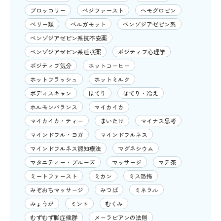
ブロッコリー
ベジファースト
ヘモグロビン
ベリー類
ベルガモット
ベンゾジアゼピン系
ベンゾジアゼピン系抗不安薬
ベンゾジアゼピン系睡眠薬
ポジティブ心理学
ポジティブ気分
ホットコーヒー
ホットフラッシュ
ホットミルク
ボディスキャン
ほてり
ほてり・冷え
ホルモンバランス
マイカイカ
マイカイカ・ティー
まいたけ
マイナス思考
マインドフル・ヨガ
マインドフルネス
マインドフルネス認知療法
マグネシウム
マタニティー・ブルーズ
マッサージ
マテ茶
ミートファースト
ミカン
ミス恐怖
みぞおちマッサージ
みつば
ミネラル
みょうが
ミント
むくみ
むずむず脚症候群
メーラビアンの法則