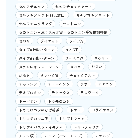
セルフチェック
セルフチェックシート
セルフネグレクト(自己放任)
セルフマネジメント
セルフモニタリング
セロトニン
セロトニン再取り込み阻害・セロトニン受容体調整剤
セロリ
ダイエット
タイプA
タイプA行動パターン
タイプB
タイプB行動パターン
タイムログ
タウリン
ダウンレギュレーション
タバコ
だるい
だるさ
タンパク質
チェックテスト
チャレンジ
チューイング
ツボ
テアニン
テオブロミン
デトックス
テレワーク
ドーパミン
トウモロコシ
トウモロコシのひげ根茶
トマト
ドライマウス
トリコチロマニア
トリプトファン
トリプルパスウェイモデル
トリンテックス
ナッツ類
ナップ（パワーナップ）
ナツメグ