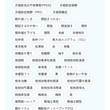
月経前気分不快障害(PMDD)
月経前症候群
月経前症候群（PMS）
月経困難症
朝の過ごし方
朝起きられない
朝起きるのが辛い
朝食
朝食抜き
期待
期待値を下げる
期間
未病
末梢時計
杜仲茶
条件づけ
東大式エゴグラム（TEG）
東洋医学
松果体
枕
柑橘
柑橘系の香り
柑橘類
柚子
柴朴湯
柴胡剤
柴胡加竜骨牡蛎湯
柴胡桂枝乾姜湯
柴胡桂枝湯
柴苓湯
栄養バランス
栄養型うつ
栄養素
栗
根拠のない不安
根本治療
桂枝加竜骨牡蛎湯
桂枝加芍薬大黄湯
桂枝加芍薬湯
桂枝加苓朮附湯
桂枝茯苓丸
桃核承気湯
梅核気
梅雨
梨
椎間板ヘルニア
極端な夜型
極端な朝型
概日リズム
機能性ディスペプシア(FD)