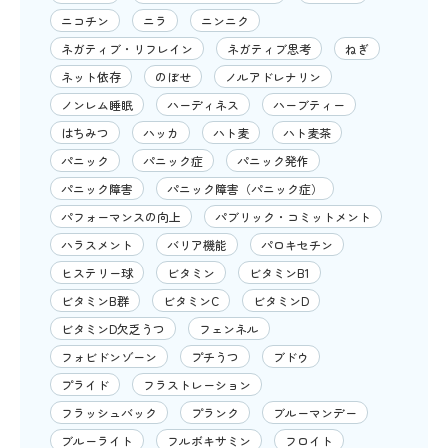
ニコチン
ニラ
ニンニク
ネガティブ・リフレイン
ネガティブ思考
ねぎ
ネット依存
のぼせ
ノルアドレナリン
ノンレム睡眠
ハーディネス
ハーブティー
はちみつ
ハッカ
ハト麦
ハト麦茶
パニック
パニック症
パニック発作
パニック障害
パニック障害（パニック症）
パフォーマンスの向上
パブリック・コミットメント
ハラスメント
バリア機能
パロキセチン
ヒステリー球
ビタミン
ビタミンB1
ビタミンB群
ビタミンC
ビタミンD
ビタミンD欠乏うつ
フェンネル
フォビドンゾーン
プチうつ
ブドウ
プライド
フラストレーション
フラッシュバック
プランク
ブルーマンデー
ブルーライト
フルボキサミン
フロイト