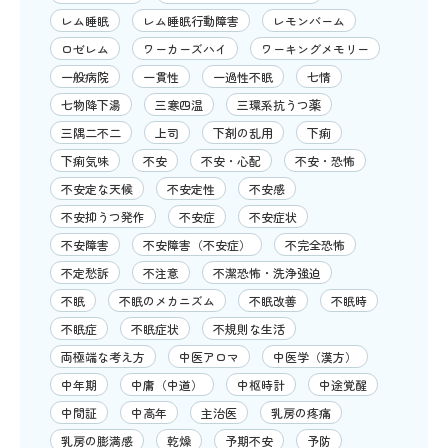
レム睡眠
レム睡眠行動障害
レモンバーム
ロゼレム
ワーカーズハイ
ワーキングメモリー
一般病院
一貫性
一過性不眠
七情
七物降下湯
三寒四温
三環系抗うつ薬
三隅二不二
上司
下剤の乱用
下痢
下痢気味
不安
不安・心配
不安・恐怖
不安定な天候
不安定性
不安感
不安抑うつ発作
不安症
不安症状
不安障害
不安障害（不安症）
不完全恐怖
不定愁訴
不注意
不潔恐怖・洗浄強迫
不眠
不眠のメカニズム
不眠改善
不眠時
不眠症
不眠症状
不規則な生活
両極端な考え方
中医アロマ
中医学（漢方）
中年期
中庸（中道）
中枢時計
中途覚醒
中間証
中高年
主治医
乳房の疼痛
乳房の膨満感
乾燥
予期不安
予防