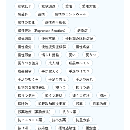
意欲低下
意欲減退
愛着
愛着対象
感受性
感情
感情のコントロール
感情の変化
感情の平板化
感情表出（Expressed Emotion）
感染症
感覚過敏
慢性不眠
慢性期の陰性症状
慢性疲労
慢性疲労症候群
慢性疼痛
慢性頭痛
慣らし勤務
憂い
憂うつ
憂うつな気分
成人期
成長ホルモン
成長機会
手が震える
手足のほてり
手足のむくみ
手足の冷え
手足の痺れ
批判的な感情表出
抑うつ
抑うつ感
抑うつ気分
抑うつ状態
抑うつ症状
抑圧
抑肝散
抑肝散加陳皮半夏
投薬
投薬治療
投薬治療（薬物療法）
抗うつ薬
抗ヒスタミン薬
抗不安薬
抗重力筋
抜け毛
抜毛症
拒絶過敏性
拒食症