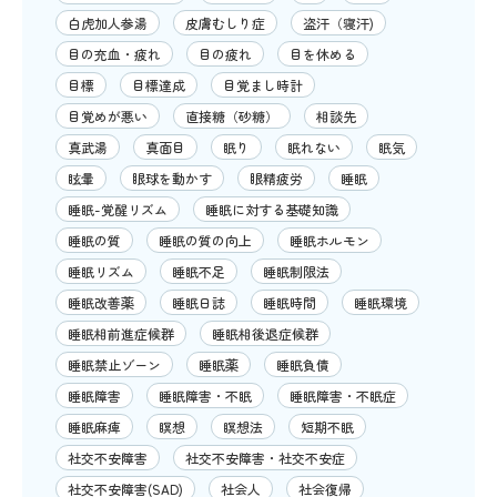
白虎加人参湯
皮膚むしり症
盗汗（寝汗)
目の充血・疲れ
目の疲れ
目を休める
目標
目標達成
目覚まし時計
目覚めが悪い
直接糖（砂糖）
相談先
真武湯
真面目
眠り
眠れない
眠気
眩暈
眼球を動かす
眼精疲労
睡眠
睡眠-覚醒リズム
睡眠に対する基礎知識
睡眠の質
睡眠の質の向上
睡眠ホルモン
睡眠リズム
睡眠不足
睡眠制限法
睡眠改善薬
睡眠日誌
睡眠時間
睡眠環境
睡眠相前進症候群
睡眠相後退症候群
睡眠禁止ゾーン
睡眠薬
睡眠負債
睡眠障害
睡眠障害・不眠
睡眠障害・不眠症
睡眠麻痺
瞑想
瞑想法
短期不眠
社交不安障害
社交不安障害・社交不安症
社交不安障害(SAD)
社会人
社会復帰