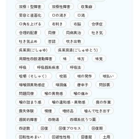
双極Ⅰ型障害
双極性障害
収集癖
受容と直面化
口の渇き
口渇
口角を上げる
右利き
右脳
合併症
合理的配慮
同僚
同病異治
吐き気
吐き気止め
否認
吹き出物
呉茱萸(ごしゅゆ)
呉茱萸湯(ごしゅゆとう)
周期性四肢運動障害
味
味方
味覚
呼吸
呼吸器系疾患
呼吸法
咀嚼（そしゃく）
咬筋
咳の発作
咳払い
咽喉頭異物感症
咽頭痛
唐辛子
問診票
問題同僚
喉の異物感
喉の痛み
喉の詰まり感
喉の違和感・異物感
喪の作業
喪失体験
喫煙
嗜好品
噛んで吐き出す
器質的障害
四物湯
四環系抗うつ薬
四逆散
回復
回復プロセス
回復期
回転性めまい
回避性性格
図書館
土用