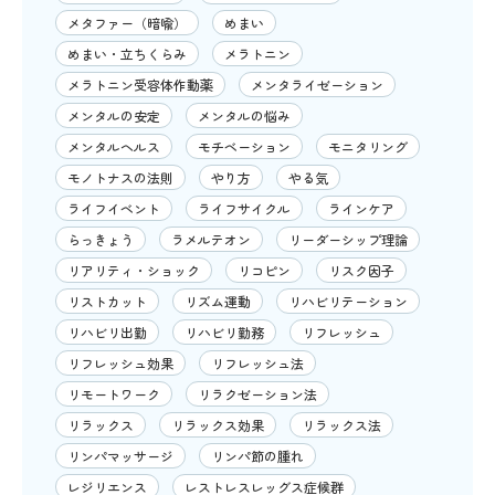
メタファー（暗喩）
めまい
めまい・立ちくらみ
メラトニン
メラトニン受容体作動薬
メンタライゼーション
メンタルの安定
メンタルの悩み
メンタルヘルス
モチベーション
モニタリング
モノトナスの法則
やり方
やる気
ライフイベント
ライフサイクル
ラインケア
らっきょう
ラメルテオン
リーダーシップ理論
リアリティ・ショック
リコピン
リスク因子
リストカット
リズム運動
リハビリテーション
リハビリ出勤
リハビリ勤務
リフレッシュ
リフレッシュ効果
リフレッシュ法
リモートワーク
リラクゼーション法
リラックス
リラックス効果
リラックス法
リンパマッサージ
リンパ節の腫れ
レジリエンス
レストレスレッグス症候群