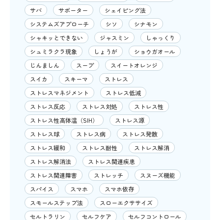
サバ
サポーター
シェイピング法
システムズアプローチ
シソ
シナモン
シャキッとできない
ジャスミン
しゃっくり
シュミラクラ現象
しょうが
ショウガオール
じんましん
スープ
スイートオレンジ
スイカ
スキーマ
ストレス
ストレスマネジメント
ストレス低減
ストレス反応
ストレス対処
ストレス性
ストレス性高体温（SIH）
ストレス源
ストレス球
ストレス病
ストレス発散
ストレス緩和
ストレス耐性
ストレス解消
ストレス解消法
ストレス関連疾患
ストレス関連障害
ストレッチ
スヌーズ機能
スパイス
スマホ
スマホ依存
スモールステップ法
スローエクササイズ
セルトラリン
セルフケア
セルフコントロール