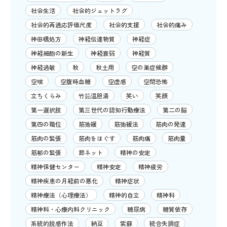
社会生活
社会的ジェットラグ
社会的再適応評価尺度
社会的支援
社会的痛み
神田橋処方
神経伝達物質
神経症
神経細胞の新生
神経衰弱
神経質
神経過敏
秋
秋土用
空の巣症候群
空咳
空腹時血糖
空虚感
空間恐怖
立ちくらみ
竹筎温胆湯
笑い
笑顔
第一選択肢
第三世代の認知行動療法
第二の脳
第四の職位
筋弛緩
筋弛緩法
筋肉の発達
筋肉の緊張
筋肉をほぐす
筋肉痛
筋肉量
筋郁の緊張
節ネット
精神の安定
精神保健センター
精神安定
精神疲労
精神疾患の月経前の悪化
精神症状
精神療法（心理療法）
精神的自立
精神科
精神科・心療内科クリニック
糖尿病
糖質依存
系統的脱感作法
納豆
紫蘇
統合失調症