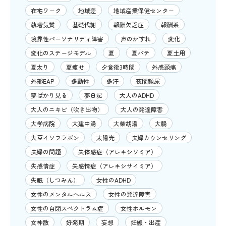
在宅ワーク
地域差
地域産業保健センター
執着気質
基礎代謝
報酬欠乏症
報酬系
境界性パーソナリティ障害
声のかすれ
変化
変化のステージモデル
夏
夏バテ
夏土用
夏太り
夏痩せ
夕食後3時間
外感頭痛
外部EAP
多動性
多汗
夜間頻尿
夢ばかり見る
夢日記
大人のADHD
大人のニキビ（吹き出物）
大人の発達障害
大学病院
大建中湯
大柴胡湯
大腸
大豆イソフラボン
太陽光
夫婦カウンセリング
夫婦の問題
失体感症（アレキシソミア）
失感情症
失感情症（アレキシサイミア）
失眠（しつみん）
女性のADHD
女性のメンタルヘルス
女性の発達障害
女性の自閉スペクトラム症
女性ホルモン
女神散
好発期
妄想
妊娠・出産