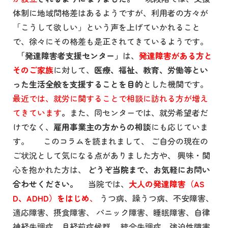
体制に地域間格差はあるようですが、利用者の方々が
「こうして欲しい」という声を上げていかれること
で、徐々にその格差も是正されてきているようです。
「発達障害者支援センター」
は、
発達障害がある方と
そのご家族
に対して、
医療、福祉、教育、労働等とい
った生活全般を支援することを目的
とした機関です。
最近では、就労に関することで相談に訪れる方が増え
てきています
。
また、同センターでは、就労希望者だ
けでなく、
雇用事業主の方からの相談
にも応じていま
す。 このコラムを読まれまして、 ご自分の現在の
ご状況として気になる点がありました方や、 興味・関
心を抱かれた方は、
どうぞ当院まで、お気軽にお問い
合わせください。
当院では、
大人の発達障害（AS
D、ADHD）をはじめ
、
うつ病、躁うつ病、不安障害、
適応障害、摂食障害、 パニック障害、睡眠障害、自律
神経失調症、月経前症候群、 統合失調症、強迫性障害