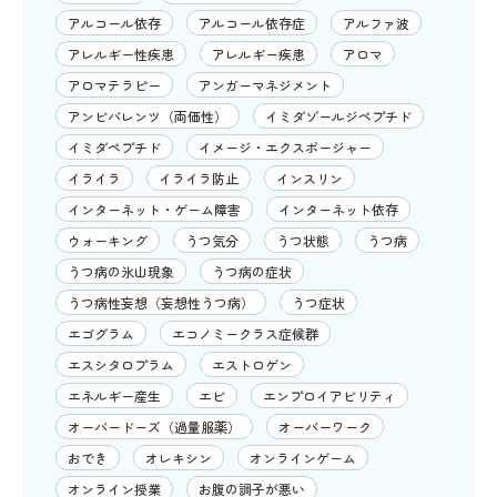
アルコール依存
アルコール依存症
アルファ波
アレルギー性疾患
アレルギー疾患
アロマ
アロマテラピー
アンガーマネジメント
アンビバレンツ（両価性）
イミダゾールジペプチド
イミダペプチド
イメージ・エクスポージャー
イライラ
イライラ防止
インスリン
インターネット・ゲーム障害
インターネット依存
ウォーキング
うつ気分
うつ状態
うつ病
うつ病の氷山現象
うつ病の症状
うつ病性妄想（妄想性うつ病）
うつ症状
エゴグラム
エコノミークラス症候群
エスシタロプラム
エストロゲン
エネルギー産生
エビ
エンプロイアビリティ
オーバードーズ（過量服薬）
オーバーワーク
おでき
オレキシン
オンラインゲーム
オンライン授業
お腹の調子が悪い