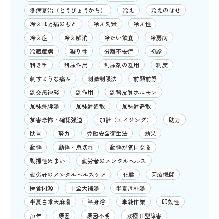
冬病夏治（とうびょうかち）
冷え
冷えのぼせ
冷えは万病のもと
冷え対策
冷え性
冷え症
冷え解消
冷たい飲食
冷房病
冷蔵庫病
凝り性
分離不安症
初診
利き手
利尿作用
利尿剤の乱用
制度
刺すような痛み
刺激制限法
前頭前野
副交感神経
副作用
副腎皮質ホルモン
加味帰脾湯
加味逍遙散
加味逍遥散
加害恐怖・確認強迫
加齢（エイジング）
助力
助言
努力
労働安全衛生法
効果
動悸
動悸・息切れ
動悸が気になる
動揺性めまい
勤労者のメンタルヘルス
勤労者のメンタルヘルスケア
化膿
医療機関
医食同源
十全大補湯
半夏厚朴湯
半夏白朮天麻湯
半身浴
単純作業
即効性
厄年
原因
原因不明
双極Ⅱ型障害