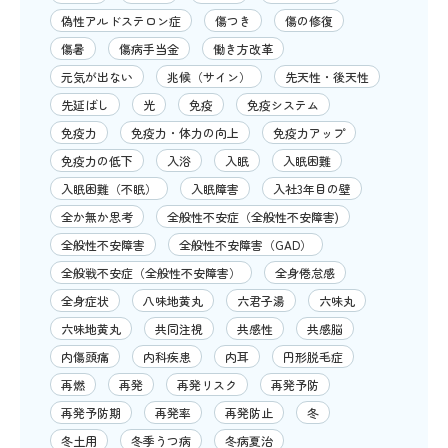
偽性アルドステロン症
傷つき
傷の修復
傷暑
傷病手当金
働き方改革
元気が出ない
兆候（サイン）
先天性・後天性
先延ばし
光
免疫
免疫システム
免疫力
免疫力・体力の向上
免疫力アップ
免疫力の低下
入浴
入眠
入眠困難
入眠困難（不眠）
入眠障害
入社3年目の壁
全か無か思考
全般性不安症（全般性不安障害)
全般性不安障害
全般性不安障害（GAD）
全般戦不安症（全般性不安障害）
全身倦怠感
全身症状
八味地黄丸
六君子湯
六味丸
六味地黄丸
共同注視
共感性
共感脳
内傷頭痛
内科疾患
内耳
円形脱毛症
再燃
再発
再発リスク
再発予防
再発予防期
再発率
再発防止
冬
冬土用
冬季うつ病
冬病夏治