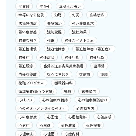
平胃散
年4回
幸せホルモン
幸福になる秘訣
幻聴
幻覚
広場恐怖
広場恐怖症
弁証論治
強い愛情希求
強い疲労感
強制覚醒
強壮効果
強烈な怒り
強迫
強迫スペクトラム
強迫性緩慢
強迫性障害
強迫性障害（強迫症）
強迫症
強迫症状
強迫行動
強迫行為
強迫観念
当帰四逆加呉茱萸生姜湯
当帰湯
当帰芍薬散
徐々に早起き
復帰前
復職
復職プログラム
循環器内科
循環気質(躁うつ気質)
微熱
微熱傾向
心(しん)
心の健康の維持
心の健康相談窓口
心の強さ（メンタルの強さ）
心の持ち方
心の疲労度
心因性
心因性発熱
心気妄想
心気症
心気虚
心理教育
心理検査
心理療法
心理面
心療内科