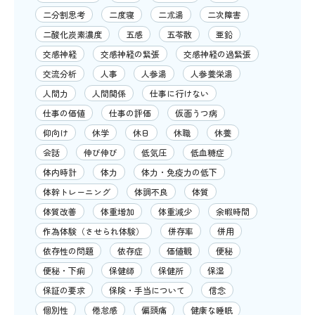
二分割思考
二度寝
二朮湯
二次障害
二酸化炭素濃度
五感
五苓散
亜鉛
交感神経
交感神経の緊張
交感神経の過緊張
交流分析
人事
人参湯
人参養栄湯
人間力
人間関係
仕事に行けない
仕事の価値
仕事の評価
仮面うつ病
仰向け
休学
休日
休職
休養
会話
伸び伸び
低気圧
低血糖症
体内時計
体力
体力・免疫力の低下
体幹トレーニング
体調不良
体質
体質改善
体重増加
体重減少
余暇時間
作為体験（させられ体験）
併存率
併用
依存性の問題
依存症
価値観
便秘
便秘・下痢
保健師
保健所
保湿
保証の要求
保険・手当について
信念
個別性
倦怠感
偏頭痛
健康な睡眠