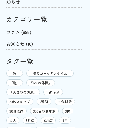
知らせ
カテゴリ一覧
コラム
(895)
お知らせ
(16)
タグ一覧
「恐」
「腸のゴールデンタイム」
「驚」
『6つの体操』
『天然の白虎湯』
1日1ヶ所
20秒スキップ
2週間
30代以降
30分以内
3回目の更年期
3首
５人
5月病
6月病
9月