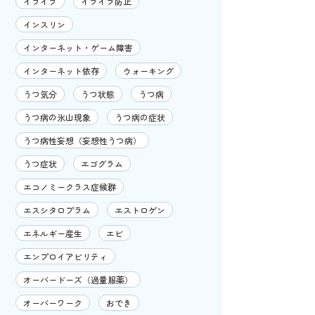
イライラ
イライラ防止
インスリン
インターネット・ゲーム障害
インターネット依存
ウォーキング
うつ気分
うつ状態
うつ病
うつ病の氷山現象
うつ病の症状
うつ病性妄想（妄想性うつ病）
うつ症状
エゴグラム
エコノミークラス症候群
エスシタロプラム
エストロゲン
エネルギー産生
エビ
エンプロイアビリティ
オーバードーズ（過量服薬）
オーバーワーク
おでき