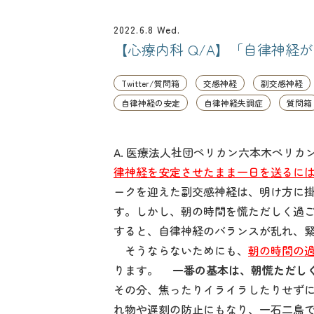
2022.6.8 Wed.
【心療内科 Q/A】「自律神経
Twitter/質問箱
交感神経
副交感神経
自律神経の安定
自律神経失調症
質問箱
A. 医療法人社団ペリカン六本木ペリ
律神経を安定させたまま一日を送るに
ークを迎えた副交感神経は、明け方に
す。しかし、朝の時間を慌ただしく過
すると、自律神経のバランスが乱れ、
そうならないためにも、
朝の時間の
ります。
一番の基本は、朝慌ただし
その分、焦ったりイライラしたりせず
れ物や遅刻の防止にもなり、一石二鳥