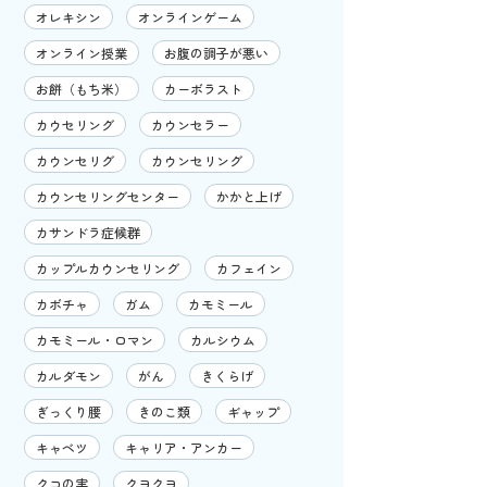
オレキシン
オンラインゲーム
オンライン授業
お腹の調子が悪い
お餅（もち米）
カーボラスト
カウセリング
カウンセラー
カウンセリグ
カウンセリング
カウンセリングセンター
かかと上げ
カサンドラ症候群
カップルカウンセリング
カフェイン
カボチャ
ガム
カモミール
カモミール・ロマン
カルシウム
カルダモン
がん
きくらげ
ぎっくり腰
きのこ類
ギャップ
キャベツ
キャリア・アンカー
クコの実
クヨクヨ