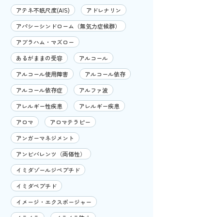
アテネ不眠尺度(AIS)
アドレナリン
アパシーシンドローム（無気力症候群）
アブラハム・マズロー
あるがままの受容
アルコール
アルコール使用障害
アルコール依存
アルコール依存症
アルファ波
アレルギー性疾患
アレルギー疾患
アロマ
アロマテラピー
アンガーマネジメント
アンビバレンツ（両価性）
イミダゾールジペプチド
イミダペプチド
イメージ・エクスポージャー