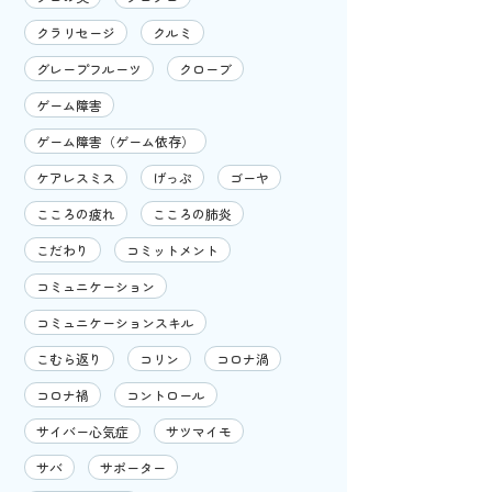
クラリセージ
クルミ
グレープフルーツ
クローブ
ゲーム障害
ゲーム障害（ゲーム依存）
ケアレスミス
げっぷ
ゴーヤ
こころの疲れ
こころの肺炎
こだわり
コミットメント
コミュニケーション
コミュニケーションスキル
こむら返り
コリン
コロナ渦
コロナ禍
コントロール
サイバー心気症
サツマイモ
サバ
サポーター