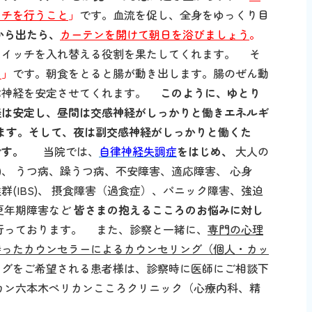
ッチを行うこと
」
です。血流を促し、全身をゆっくり目
から出たら、
カーテンを開けて朝日を浴びましょう
。
スイッチを入れ替える役割を果たしてくれます。 そ
と
」
です。朝食をとると腸が動き出します。腸のぜん動
律神経を安定させてくれます。
このように、ゆとり
経は安定し、昼間は交感神経がしっかりと働きエネルギ
ます。そして、夜は副交感神経がしっかりと働くた
です。
当院では、
自律神経失調症
をはじめ、
大人の
)、 うつ病、躁うつ病、不安障害、適応障害、 心身
(IBS)、 摂食障害（過食症）、パニック障害、強迫
更年期障害など
皆さまの抱えるこころのお悩みに対し
行っております。 また、診察と一緒に、
専門の心理
持ったカウンセラーによるカウンセリング（個人・カッ
ングをご希望される患者様は、診察時に医師にご相談下
カン六本木ペリカンこころクリニック（心療内科、精