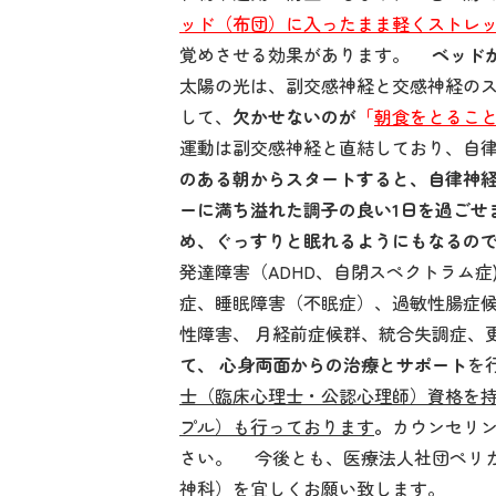
ッド（布団）に入ったまま軽くストレ
覚めさせる効果があります。
ベッド
太陽の光は、副交感神経と交感神経の
して、
欠かせないのが
「
朝食をとるこ
運動は副交感神経と直結しており、自
のある朝からスタートすると、自律神
ーに満ち溢れた調子の良い1日を過ごせ
め、ぐっすりと眠れるようにもなるの
発達障害（ADHD、自閉スペクトラム症
症、睡眠障害（不眠症）、過敏性腸症候群
性障害、 月経前症候群、統合失調症、
て、
心身両面からの治療とサポート
を
士（臨床心理士・公認心理師）資格を
プル）も行っております
。
カウンセリ
さい。 今後とも、医療法人社団ペリ
神科）を宜しくお願い致します。