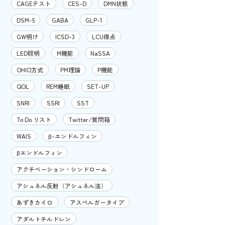
CAGEテスト
CES-D
DMN状態
DSM-5
GABA
GLP-1
GW明け
ICSD-3
LCU得点
LED照明
M機能
NaSSA
OHIO方式
PM理論
P機能
QOL
REM睡眠
SET-UP
SNRI
SSRI
SST
To Do リスト
Twitter/質問箱
WAIS
β-エンドルフィン
βエンドルフィン
アクチベーション・シンドローム
アシュネル反射（アシュネル法）
あずきカイロ
アスペルガータイプ
アダルトチルドレン