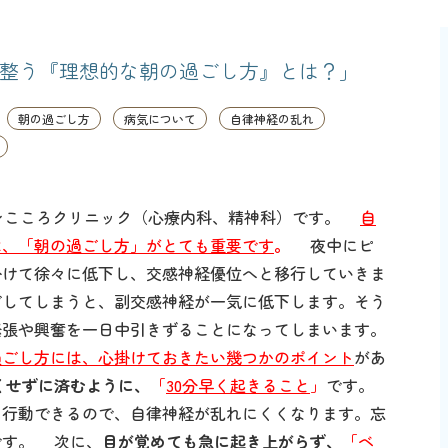
が整う『理想的な朝の過ごし方』とは？」
朝の過ごし方
病気について
自律神経の乱れ
カンこころクリニック（心療内科、精神科）です。
自
は、「朝の過ごし方」がとても重要です
。
夜中にピ
掛けて徐々に低下し、交感神経優位へと移行していきま
ごしてしまうと、副交感神経が一気に低下します。そう
緊張や興奮を一日中引きずることになってしまいます。
過ごし方には、心掛けておきたい幾つかのポイント
があ
くせずに済むように、
「
30分早く起きること
」
です。
に行動できるので、自律神経が乱れにくくなります。忘
です。 次に、
目が覚めても急に起き上がらず、
「
ベ