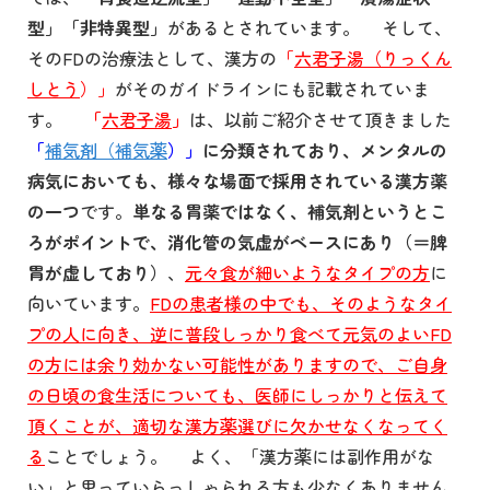
型」「非特異型」
があるとされています。 そして、
そのFDの治療法として、漢方の
「
六君子湯（りっくん
しとう
）」
がそのガイドラインにも記載されていま
す。
「
六君子湯
」
は、以前ご紹介させて頂きました
「
補気剤（補気薬
）」
に分類されており、メンタルの
病気においても、様々な場面で採用されている漢方薬
の一つ
です。
単なる胃薬ではなく、補気剤というとこ
ろがポイントで、消化管の気虚がベースにあり（＝脾
胃が虚しており）
、
元々食が細いようなタイプの方
に
向いています。
FD
の患者様の中でも、そのようなタイ
プの人に向き、逆に普段しっかり食べて元気のよいFD
の方には余り効かない可能性がありますので、ご自身
の日頃の食生活についても、医師にしっかりと伝えて
頂くことが、適切な漢方薬選びに欠かせなくなってく
る
ことでしょう。 よく、「漢方薬には副作用がな
い」と思っていらっしゃられる方も少なくありません