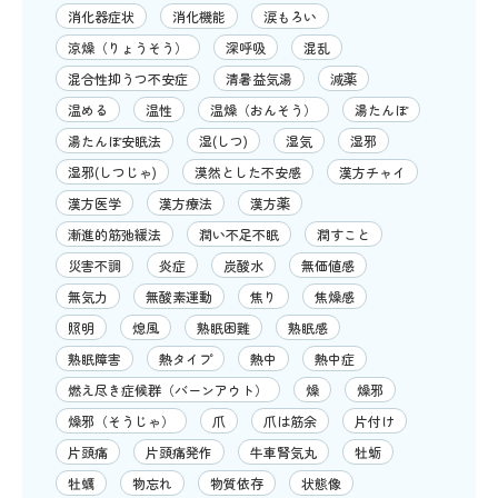
消化器症状
消化機能
涙もろい
涼燥（りょうそう）
深呼吸
混乱
混合性抑うつ不安症
清暑益気湯
減薬
温める
温性
温燥（おんそう）
湯たんぽ
湯たんぽ安眠法
湿(しつ)
湿気
湿邪
湿邪(しつじゃ)
漠然とした不安感
漢方チャイ
漢方医学
漢方療法
漢方薬
漸進的筋弛緩法
潤い不足不眠
潤すこと
災害不調
炎症
炭酸水
無価値感
無気力
無酸素運動
焦り
焦燥感
照明
熄風
熟眠困難
熟眠感
熟眠障害
熱タイプ
熱中
熱中症
燃え尽き症候群（バーンアウト）
燥
燥邪
燥邪（そうじゃ）
爪
爪は筋余
片付け
片頭痛
片頭痛発作
牛車腎気丸
牡蛎
牡蠣
物忘れ
物質依存
状態像