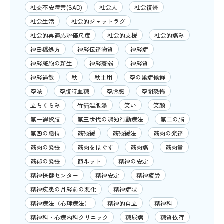
社交不安障害(SAD)
社会人
社会復帰
社会生活
社会的ジェットラグ
社会的再適応評価尺度
社会的支援
社会的痛み
神田橋処方
神経伝達物質
神経症
神経細胞の新生
神経衰弱
神経質
神経過敏
秋
秋土用
空の巣症候群
空咳
空腹時血糖
空虚感
空間恐怖
立ちくらみ
竹筎温胆湯
笑い
笑顔
第一選択肢
第三世代の認知行動療法
第二の脳
第四の職位
筋弛緩
筋弛緩法
筋肉の発達
筋肉の緊張
筋肉をほぐす
筋肉痛
筋肉量
筋郁の緊張
節ネット
精神の安定
精神保健センター
精神安定
精神疲労
精神疾患の月経前の悪化
精神症状
精神療法（心理療法）
精神的自立
精神科
精神科・心療内科クリニック
糖尿病
糖質依存