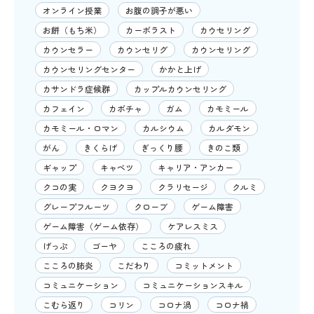
オンライン授業
お腹の調子が悪い
お餅（もち米）
カーボラスト
カウセリング
カウンセラー
カウンセリグ
カウンセリング
カウンセリングセンター
かかと上げ
カサンドラ症候群
カップルカウンセリング
カフェイン
カボチャ
ガム
カモミール
カモミール・ロマン
カルシウム
カルダモン
がん
きくらげ
ぎっくり腰
きのこ類
ギャップ
キャベツ
キャリア・アンカー
クコの実
クヨクヨ
クラリセージ
クルミ
グレープフルーツ
クローブ
ゲーム障害
ゲーム障害（ゲーム依存）
ケアレスミス
げっぷ
ゴーヤ
こころの疲れ
こころの肺炎
こだわり
コミットメント
コミュニケーション
コミュニケーションスキル
こむら返り
コリン
コロナ渦
コロナ禍