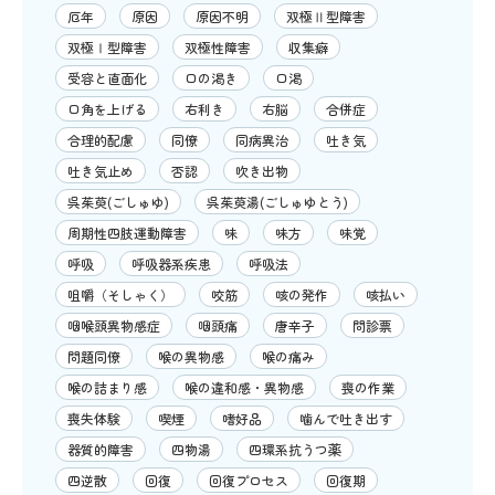
厄年
原因
原因不明
双極Ⅱ型障害
双極Ⅰ型障害
双極性障害
収集癖
受容と直面化
口の渇き
口渇
口角を上げる
右利き
右脳
合併症
合理的配慮
同僚
同病異治
吐き気
吐き気止め
否認
吹き出物
呉茱萸(ごしゅゆ)
呉茱萸湯(ごしゅゆとう)
周期性四肢運動障害
味
味方
味覚
呼吸
呼吸器系疾患
呼吸法
咀嚼（そしゃく）
咬筋
咳の発作
咳払い
咽喉頭異物感症
咽頭痛
唐辛子
問診票
問題同僚
喉の異物感
喉の痛み
喉の詰まり感
喉の違和感・異物感
喪の作業
喪失体験
喫煙
嗜好品
噛んで吐き出す
器質的障害
四物湯
四環系抗うつ薬
四逆散
回復
回復プロセス
回復期