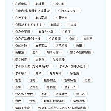
心理療法
心理面
心療内科
心療内科/精神科名著紹介
心的エネルギー
心神不安
心脾両虚
心腎不交
心臓がドキドキする
心臓病
心血虚
心身の不調
心身の休息
心身症
心身症治療の3本柱
心身相関
心配
心配事
心配休憩
忌避妄想
応急措置
快眠
快眠法
怒り
怒りっぽい
怒りの制御困難
怒り発作
思春期
思考伝播
思考停止法（思考中断法）
思考力・集中力低下
思考吸入
怠さ
急な発汗
急性期
性差
性格
性格検査
性格特性
恋愛
恐怖
恐怖感
恐怖症
息苦しさ
悩み多き世代
悪夢
悪夢障害
悲しみ
悲嘆
情報
情報の取捨選択
情報過多
情緒不安定
情緒的に巻き込まれている感情表出