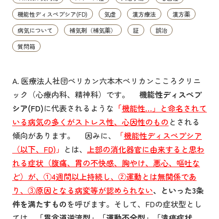
機能性ディスペプシア(FD)
気虚
漢方療法
漢方薬
病気について
補気剤（補気薬）
証
誤治
質問箱
A. 医療法人社団ペリカン六本木ペリカンこころクリニ
ック（心療内科、精神科）です。
機能性ディスペプ
シア(FD)
に代表されるような
「
機能性…」と命名されて
いる病気の多くがストレス性、心因性のもの
とされる
傾向があります。 因みに、
「
機能性ディスペプシア
（以下、
FD)
」
とは、
上部の消化器官に由来すると思わ
れる症状（腹痛、胃の不快感、胸やけ、悪心、嘔吐な
ど）が、①
4
週間以上持続し、②運動とは無関係であ
り、③原因となる病変等が認められない
、といった3条
件を満たすもの
を呼びます。そして、FDの症状型とし
ては、
「胃食道逆流型」「運動不全型」「潰瘍症状