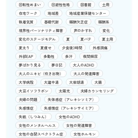
回転性めまい
回避性性格
図書館
土用
在宅ワーク
地域差
地域産業保健センター
執着気質
基礎代謝
報酬欠乏症
報酬系
境界性パーソナリティ障害
声のかすれ
変化
変化のステージモデル
夏
夏バテ
夏土用
夏太り
夏痩せ
夕食後3時間
外感頭痛
外部EAP
多動性
多汗
夜間頻尿
夢ばかり見る
夢日記
大人のADHD
大人のニキビ（吹き出物）
大人の発達障害
大学病院
大建中湯
大柴胡湯
大腸
大豆イソフラボン
太陽光
夫婦カウンセリング
夫婦の問題
失体感症（アレキシソミア）
失感情症
失感情症（アレキシサイミア）
失眠（しつみん）
女性のADHD
女性のメンタルヘルス
女性の発達障害
女性の自閉スペクトラム症
女性ホルモン