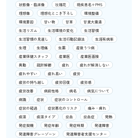
状態像・臨床像
玫瑰花
現疾患名＋PMS
理想像
理想化とこき下ろし
環境整備
環境要因
甘い物
甘草
甘麦大棗湯
生活リズム
生活環境の変化
生活習慣
生活習慣の見直し
生活行動記録法
生涯有病率
生理
生理痛
生薬
産後うつ病
産業保健スタッフ
産業医
産業医面接
異動
疏肝解鬱
疲れ
疲れが解消しない
疲れやすい
疲れ易い
疲労
疲労の持ち越し
疲労回復
疲労感
疲労改善
病前性格
病名
病気について
病識
症状
症状のコントロール
症状の経過
症状悪化のリスク
痛み・痺れ
痰湿
痰湿タイプ
瘀血
瘀血症
発熱
発症契機
発症年齢
発症時期
発達障害
発達障害グレーゾーン
発達障害者支援センター