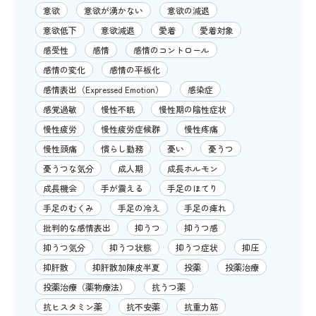
意欲
意欲が湧かない
意欲の減退
意欲低下
意欲減退
愛着
愛着対象
感受性
感情
感情のコントロール
感情の変化
感情の平板化
感情表出（Expressed Emotion）
感染症
感覚過敏
慢性不眠
慢性期の陰性症状
慢性疲労
慢性疲労症候群
慢性疼痛
慢性頭痛
慣らし勤務
憂い
憂うつ
憂うつな気分
成人期
成長ホルモン
成長機会
手が震える
手足のほてり
手足のむくみ
手足の冷え
手足の痺れ
批判的な感情表出
抑うつ
抑うつ感
抑うつ気分
抑うつ状態
抑うつ症状
抑圧
抑肝散
抑肝散加陳皮半夏
投薬
投薬治療
投薬治療（薬物療法）
抗うつ薬
抗ヒスタミン薬
抗不安薬
抗重力筋