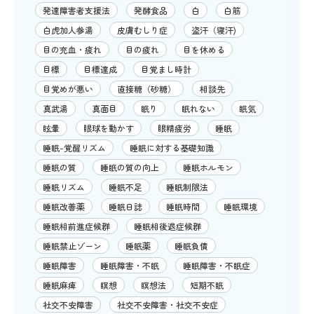
発達障害者支援法
発酵食品
白
白筋
白虎加人参湯
皮膚むしり症
盗汗（寝汗)
目の充血・疲れ
目の疲れ
目を休める
目標
目標達成
目覚まし時計
目覚めが悪い
直接糖（砂糖）
相談先
真武湯
真面目
眠り
眠れない
眠気
眩暈
眼球を動かす
眼精疲労
睡眠
睡眠-覚醒リズム
睡眠に対する基礎知識
睡眠の質
睡眠の質の向上
睡眠ホルモン
睡眠リズム
睡眠不足
睡眠制限法
睡眠改善薬
睡眠日誌
睡眠時間
睡眠環境
睡眠相前進症候群
睡眠相後退症候群
睡眠禁止ゾーン
睡眠薬
睡眠負債
睡眠障害
睡眠障害・不眠
睡眠障害・不眠症
睡眠麻痺
瞑想
瞑想法
短期不眠
社交不安障害
社交不安障害・社交不安症