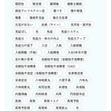
個別性
倦怠感
偏頭痛
健康な睡眠
偽性アルドステロン症
傷つき
傷の修復
傷暑
傷病手当金
働き方改革
元気が出ない
兆候（サイン）
先天性・後天性
先延ばし
光
免疫
免疫システム
免疫力
免疫力・体力の向上
免疫力アップ
免疫力の低下
入浴
入眠
入眠困難
入眠困難（不眠）
入眠障害
入社3年目の壁
全か無か思考
全般性不安症（全般性不安障害)
全般性不安障害
全般性不安障害（GAD）
全般戦不安症（全般性不安障害）
全身倦怠感
全身症状
八味地黄丸
六君子湯
六味丸
六味地黄丸
共同注視
共感性
共感脳
内傷頭痛
内科疾患
内耳
円形脱毛症
再燃
再発
再発リスク
再発予防
再発予防期
再発率
再発防止
冬