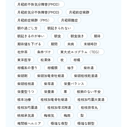
月経前不快気分障害(PMDD）
月経前気分不快障害(PMDD)
月経前症候群
月経前症候群（PMS）
月経困難症
朝の過ごし方
朝起きられない
朝起きるのが辛い
朝食
朝食抜き
期待
期待値を下げる
期間
未病
末梢時計
杜仲茶
条件づけ
東大式エゴグラム（TEG）
東洋医学
松果体
枕
柑橘
柑橘系の香り
柑橘類
柚子
柴朴湯
柴胡剤
柴胡加竜骨牡蛎湯
柴胡桂枝乾姜湯
柴胡桂枝湯
柴苓湯
栄養バランス
栄養型うつ
栄養素
栗
根拠のない不安
根本治療
桂枝加竜骨牡蛎湯
桂枝加芍薬大黄湯
桂枝加芍薬湯
桂枝加苓朮附湯
桂枝茯苓丸
桃核承気湯
梅核気
梅雨
梨
椎間板ヘルニア
極端な夜型
極端な朝型