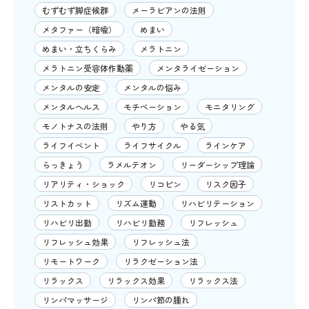
むずむず脚症候群
メーラビアンの法則
メタファー（暗喩）
めまい
めまい・立ちくらみ
メラトニン
メラトニン受容体作動薬
メンタライゼーション
メンタルの安定
メンタルの悩み
メンタルヘルス
モチベーション
モニタリング
モノトナスの法則
やり方
やる気
ライフイベント
ライフサイクル
ラインケア
らっきょう
ラメルテオン
リーダーシップ理論
リアリティ・ショック
リコピン
リスク因子
リストカット
リズム運動
リハビリテーション
リハビリ出勤
リハビリ勤務
リフレッシュ
リフレッシュ効果
リフレッシュ法
リモートワーク
リラクゼーション法
リラックス
リラックス効果
リラックス法
リンパマッサージ
リンパ節の腫れ