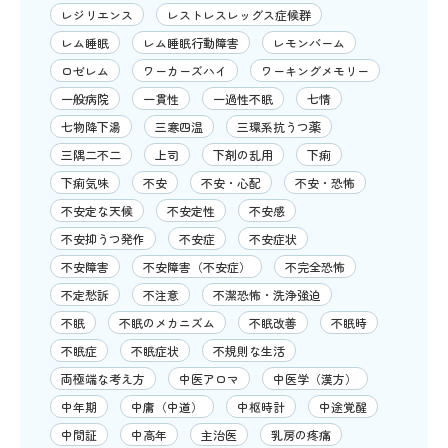
レジリエンス
レストレスレッグス症候群
レム睡眠
レム睡眠行動障害
レモンバーム
ロゼレム
ワーカーズハイ
ワーキングメモリー
一般病院
一貫性
一過性不眠
七情
七物降下湯
三寒四温
三環系抗うつ薬
三隅二不二
上司
下剤の乱用
下痢
下痢気味
不安
不安・心配
不安・恐怖
不安定な天候
不安定性
不安感
不安抑うつ発作
不安症
不安症状
不安障害
不安障害（不安症）
不完全恐怖
不定愁訴
不注意
不潔恐怖・洗浄強迫
不眠
不眠のメカニズム
不眠改善
不眠時
不眠症
不眠症状
不規則な生活
両極端な考え方
中医アロマ
中医学（漢方）
中年期
中庸（中道）
中枢時計
中途覚醒
中間証
中高年
主治医
乳房の疼痛