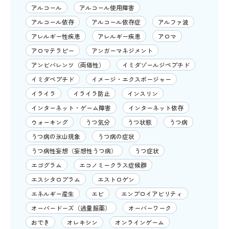
アルコール
アルコール使用障害
アルコール依存
アルコール依存症
アルファ波
アレルギー性疾患
アレルギー疾患
アロマ
アロマテラピー
アンガーマネジメント
アンビバレンツ（両価性）
イミダゾールジペプチド
イミダペプチド
イメージ・エクスポージャー
イライラ
イライラ防止
インスリン
インターネット・ゲーム障害
インターネット依存
ウォーキング
うつ気分
うつ状態
うつ病
うつ病の氷山現象
うつ病の症状
うつ病性妄想（妄想性うつ病）
うつ症状
エゴグラム
エコノミークラス症候群
エスシタロプラム
エストロゲン
エネルギー産生
エビ
エンプロイアビリティ
オーバードーズ（過量服薬）
オーバーワーク
おでき
オレキシン
オンラインゲーム