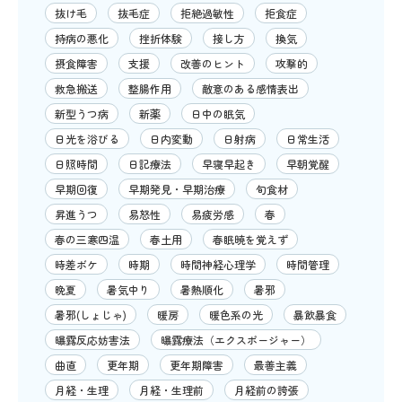
抜け毛
抜毛症
拒絶過敏性
拒食症
持病の悪化
挫折体験
接し方
換気
摂食障害
支援
改善のヒント
攻撃的
救急搬送
整腸作用
敵意のある感情表出
新型うつ病
新薬
日中の眠気
日光を浴びる
日内変動
日射病
日常生活
日照時間
日記療法
早寝早起き
早朝覚醒
早期回復
早期発見・早期治療
旬食材
昇進うつ
易怒性
易疲労感
春
春の三寒四温
春土用
春眠暁を覚えず
時差ボケ
時期
時間神経心理学
時間管理
晩夏
暑気中り
暑熱順化
暑邪
暑邪(しょじゃ)
暖房
暖色系の光
暴飲暴食
曝露反応妨害法
曝露療法（エクスポージャー）
曲直
更年期
更年期障害
最善主義
月経・生理
月経・生理前
月経前の誇張