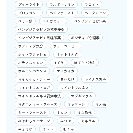
ブルーライト
フルボキサミン
フロイト
ブロッコリー
ベジファースト
ヘモグロビン
ベリー類
ベルガモット
ベンゾジアゼピン系
ベンゾジアゼピン系抗不安薬
ベンゾジアゼピン系睡眠薬
ポジティブ心理学
ポジティブ気分
ホットコーヒー
ホットフラッシュ
ホットミルク
ボディスキャン
ほてり
ほてり・冷え
ホルモンバランス
マイカイカ
マイカイカ・ティー
まいたけ
マイナス思考
マインドフル・ヨガ
マインドフルネス
マインドフルネス認知療法
マグネシウム
マタニティー・ブルーズ
マッサージ
マテ茶
ミートファースト
ミカン
ミス恐怖
みぞおちマッサージ
みつば
ミネラル
みょうが
ミント
むくみ