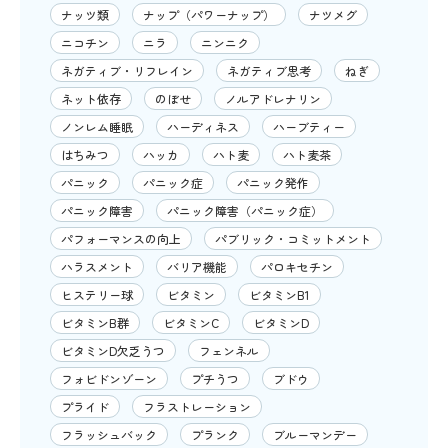
ナッツ類
ナップ（パワーナップ）
ナツメグ
ニコチン
ニラ
ニンニク
ネガティブ・リフレイン
ネガティブ思考
ねぎ
ネット依存
のぼせ
ノルアドレナリン
ノンレム睡眠
ハーディネス
ハーブティー
はちみつ
ハッカ
ハト麦
ハト麦茶
パニック
パニック症
パニック発作
パニック障害
パニック障害（パニック症）
パフォーマンスの向上
パブリック・コミットメント
ハラスメント
バリア機能
パロキセチン
ヒステリー球
ビタミン
ビタミンB1
ビタミンB群
ビタミンC
ビタミンD
ビタミンD欠乏うつ
フェンネル
フォビドンゾーン
プチうつ
ブドウ
プライド
フラストレーション
フラッシュバック
プランク
ブルーマンデー