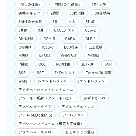
『6つの体操』
『天然の白虎湯』
1日1ヶ所
20秒スキップ
2週間
30代以降
30分以内
3回目の更年期
3首
５人
5月病
6月病
9月
CAGEテスト
CES-D
DMN状態
DSM-5
GABA
GLP-1
GW明け
ICSD-3
LCU得点
LED照明
M機能
NaSSA
OHIO方式
PM理論
P機能
QOL
REM睡眠
SET-UP
SNRI
SSRI
SST
To Do リスト
Twitter/質問箱
WAIS
β-エンドルフィン
βエンドルフィン
アクチベーション・シンドローム
アシュネル反射（アシュネル法）
あずきカイロ
アスペルガータイプ
アダルトチルドレン
アテネ不眠尺度(AIS)
アドレナリン
アパシーシンドローム（無気力症候群）
アブラハム・マズロー
あるがままの受容