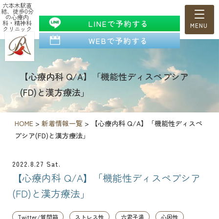
六本木駅直
結、徒歩0分
の心療内
LINEで予約する
科・精神科
クリニック
WEBで予約する
【心療内科 Q/A】「機能性ディスペプシア
(FD)と漢方療法」
HOME
>
新着情報一覧
>
【心療内科 Q/A】「機能性ディスペ
プシア(FD)と漢方療法」
2022.8.27 Sat.
【心療内科 Q/A】「機能性ディスペプシア
(FD)と漢方療法」
Twitter/質問箱
ストレス性
六君子湯
心因性