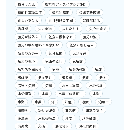
概日リズム
機能性ディスペプシア(FD)
機能性高体温症
機能的障害
欲求五段階説
正しい飲み方
正月明けの不調
武装解除法
残尿感
気の鬱滞
気を逸らす
気分が塞ぐ
気分が滅入る
気分の優れなさ
気分の波
気分の移り替わりが激しい
気分の落ち込み
気分の落込み
気分転換
気分障害
気力の低下
気圧の変化
気圧痛
気持ちを鎮める
気滞
気滞(気鬱)
気虚
気虚証
気血不足
気象病
気質
気逆
気逆・気鬱
気鬱
水出し緑茶
水分代謝
水分摂取
水毒
水毒（痰湿証）
水泳
水滞
水菜
汗
汗症
治療
治療中
治療法
波打ち回復
注夏病
注意力低下
注意点
注意転換法
津虚
活性酸素
海産物
海藻
消化吸収
消化器内科