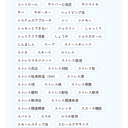
コントロール
サイバー心気症
サツマイモ
サバ
サポーター
シェイピング法
システムズアプローチ
シソ
シナモン
シャキッとできない
ジャスミン
しゃっくり
シュミラクラ現象
しょうが
ショウガオール
じんましん
スープ
スイートオレンジ
スイカ
スキーマ
ストレス
ストレスマネジメント
ストレス低減
ストレス反応
ストレス対処
ストレス性
ストレス性高体温（SIH）
ストレス源
ストレス球
ストレス病
ストレス発散
ストレス緩和
ストレス耐性
ストレス解消
ストレス解消法
ストレス関連疾患
ストレス関連障害
ストレッチ
スヌーズ機能
スパイス
スマホ
スマホ依存
スモールステップ法
スローエクササイズ