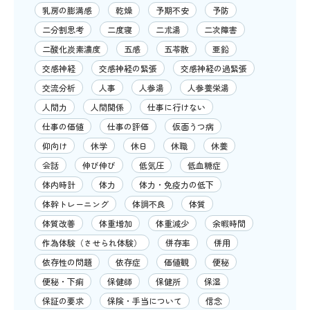
乳房の膨満感
乾燥
予期不安
予防
二分割思考
二度寝
二朮湯
二次障害
二酸化炭素濃度
五感
五苓散
亜鉛
交感神経
交感神経の緊張
交感神経の過緊張
交流分析
人事
人参湯
人参養栄湯
人間力
人間関係
仕事に行けない
仕事の価値
仕事の評価
仮面うつ病
仰向け
休学
休日
休職
休養
会話
伸び伸び
低気圧
低血糖症
体内時計
体力
体力・免疫力の低下
体幹トレーニング
体調不良
体質
体質改善
体重増加
体重減少
余暇時間
作為体験（させられ体験）
併存率
併用
依存性の問題
依存症
価値観
便秘
便秘・下痢
保健師
保健所
保湿
保証の要求
保険・手当について
信念