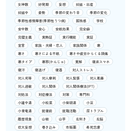
女神散
好発期
妄想
妊娠・出産
妊娠中
姿勢
季節の変わり目
季節の変化
季節性感情障害(季節性うつ病)
孤独感
学校
安中散
安心
安眠効果
完全癖
完璧主義
実熱証
実行機能
実証
宣言
家族・夫婦・恋人
家族関係
寒
寒さ
寒さによる不眠
寒さや疲労からくる頭痛
寒タイプ
寒邪(かんじゃ)
寛解
寝床スマホ
寝汗
寝逃げ
寝酒
対人ストレス
対人劣等
対人摩耗
対人緊張
対人葛藤
対人過敏
対人関係
対人関係療法(IPT)
対処法
対症療法
対策
専門科
小建中湯
小松菜
小柴胡湯
小豆
小青竜湯
就寝前
就職活動
尿トラブル
履歴現象
山椒
山芋
左利き
左脳
巨大妄想
巻き込み
市販薬
希死念慮