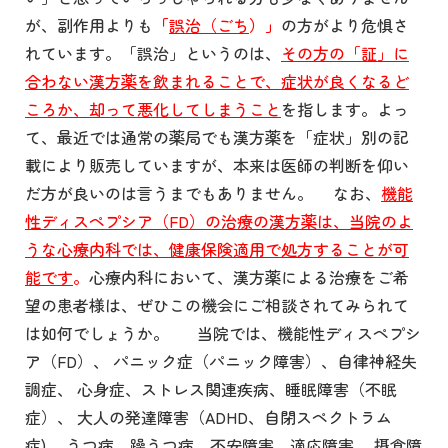
が、副作用よりも
「
誤治（ごち
）」
の方がより危惧さ
れています。「誤治」というのは、
その方の「証」に
合わない漢方薬を飲まれることで、症状が良くなるど
ころか、却って悪化してしまうこと
を指します。よっ
て、最近では通常の薬局でも漢方薬を「症状」別の記
載により販売していますが、本来は医師の判断を仰い
だ方が良いのは言うまでもありません。 なお、
機能
性ディスペプシア（FD）の治療の漢方薬は、当院のよ
うな心療内科では、健康保険適用で処方することが可
能です
。
心療内科において、漢方薬による治療をご希
望の患者様は、ぜひこの機会にご相談されてみられて
は如何でしょうか。 当院では、機能性ディスペプシ
ア（FD）、 パニック症（パニック障害）、自律神経失
調症、 心身症、ストレス関連疾病、睡眠障害（不眠
症）、 大人の発達障害（ADHD、自閉スペクトラム
症)、 うつ病、躁うつ病、不安障害、適応障害、 摂食障