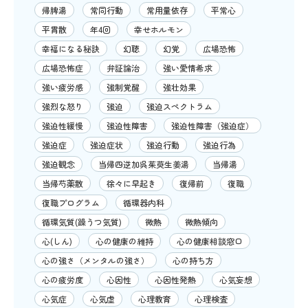
帰脾湯
常同行動
常用量依存
平常心
平胃散
年4回
幸せホルモン
幸福になる秘訣
幻聴
幻覚
広場恐怖
広場恐怖症
弁証論治
強い愛情希求
強い疲労感
強制覚醒
強壮効果
強烈な怒り
強迫
強迫スペクトラム
強迫性緩慢
強迫性障害
強迫性障害（強迫症）
強迫症
強迫症状
強迫行動
強迫行為
強迫観念
当帰四逆加呉茱萸生姜湯
当帰湯
当帰芍薬散
徐々に早起き
復帰前
復職
復職プログラム
循環器内科
循環気質(躁うつ気質)
微熱
微熱傾向
心(しん)
心の健康の維持
心の健康相談窓口
心の強さ（メンタルの強さ）
心の持ち方
心の疲労度
心因性
心因性発熱
心気妄想
心気症
心気虚
心理教育
心理検査