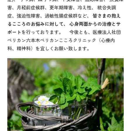
害、月経前症候群、更年期障害、冷え性、 統合失調
症、強迫性障害、過敏性腸症候群など、
皆さまの抱え
るこころのお悩みに対して、
心身両面からの治療とサ
ポート
を行っております。 今後とも、医療法人社団
ペリカン六本木ペリカンこころクリニック（心療内
科、精神科）を宜しくお願い致します。