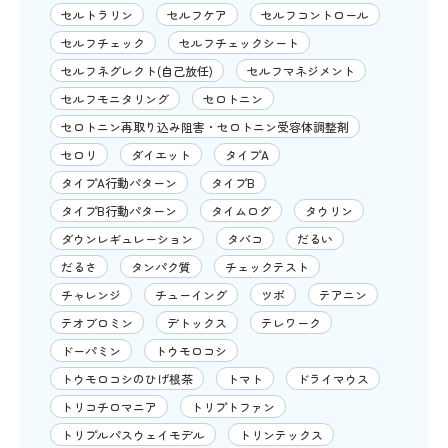
セルトラリン
セルフケア
セルフコントロール
セルフチェック
セルフチェックシート
セルフネグレクト(自己放任)
セルフマネジメント
セルフモニタリング
セロトニン
セロトニン再取り込み阻害・セロトニン受容体調整剤
セロリ
ダイエット
タイプA
タイプA行動パターン
タイプB
タイプB行動パターン
タイムログ
タウリン
ダウンレギュレーション
タバコ
だるい
だるさ
タンパク質
チェックテスト
チャレンジ
チューイング
ツボ
テアニン
テオブロミン
デトックス
テレワーク
ドーパミン
トウモロコシ
トウモロコシのひげ根茶
トマト
ドライマウス
トリコチロマニア
トリプトファン
トリプルパスウェイモデル
トリンテックス