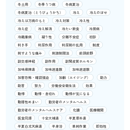
冬土用
冬季うつ病
冬病夏治
冬病夏治（とうびょうかち）
冷え
冷えのぼせ
冷えは万病のもと
冷え対策
冷え性
冷え症
冷え解消
冷たい飲食
冷房病
冷蔵庫病
凝り性
分離不安症
初診
利き手
利尿作用
利尿剤の乱用
制度
刺すような痛み
刺激制限法
前頭前野
副交感神経
副作用
副腎皮質ホルモン
加味帰脾湯
加味逍遙散
加味逍遥散
加害恐怖・確認強迫
加齢（エイジング）
助力
助言
努力
労働安全衛生法
効果
動悸
動悸・息切れ
動悸が気になる
動揺性めまい
勤労者のメンタルヘルス
勤労者のメンタルヘルスケア
化膿
医療機関
医食同源
十全大補湯
半夏厚朴湯
半夏白朮天麻湯
半身浴
単純作業
即効性