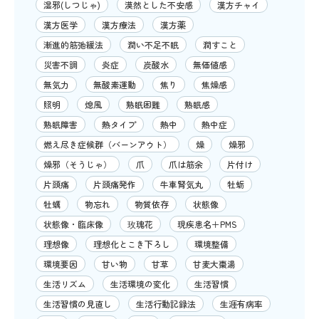
湿邪(しつじゃ)
漠然とした不安感
漢方チャイ
漢方医学
漢方療法
漢方薬
漸進的筋弛緩法
潤い不足不眠
潤すこと
災害不調
炎症
炭酸水
無価値感
無気力
無酸素運動
焦り
焦燥感
照明
熄風
熟眠困難
熟眠感
熟眠障害
熱タイプ
熱中
熱中症
燃え尽き症候群（バーンアウト）
燥
燥邪
燥邪（そうじゃ）
爪
爪は筋余
片付け
片頭痛
片頭痛発作
牛車腎気丸
牡蛎
牡蠣
物忘れ
物質依存
状態像
状態像・臨床像
玫瑰花
現疾患名＋PMS
理想像
理想化とこき下ろし
環境整備
環境要因
甘い物
甘草
甘麦大棗湯
生活リズム
生活環境の変化
生活習慣
生活習慣の見直し
生活行動記録法
生涯有病率