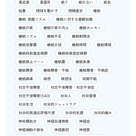
真武湯
真面目
眠り
眠れない
眠気
眩暈
眼球を動かす
眼精疲労
睡眠
睡眠-覚醒リズム
睡眠に対する基礎知識
睡眠の質
睡眠の質の向上
睡眠ホルモン
睡眠リズム
睡眠不足
睡眠制限法
睡眠改善薬
睡眠日誌
睡眠時間
睡眠環境
睡眠相前進症候群
睡眠相後退症候群
睡眠禁止ゾーン
睡眠薬
睡眠負債
睡眠障害
睡眠障害・不眠
睡眠障害・不眠症
睡眠麻痺
瞑想
瞑想法
短期不眠
社交不安障害
社交不安障害・社交不安症
社交不安障害(SAD)
社会人
社会復帰
社会生活
社会的ジェットラグ
社会的再適応評価尺度
社会的支援
社会的痛み
神田橋処方
神経伝達物質
神経症
神経細胞の新生
神経衰弱
神経質