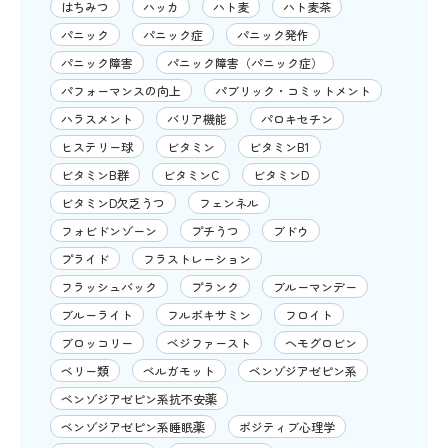
はちみつ
ハッカ
ハト麦
ハト麦茶
パニック
パニック症
パニック発作
パニック障害
パニック障害（パニック症）
パフォーマンスの向上
パブリック・コミットメント
ハラスメント
バリア機能
パロキセチン
ヒステリー球
ビタミン
ビタミンB1
ビタミンB群
ビタミンC
ビタミンD
ビタミンD欠乏うつ
フェンネル
フォビドンゾーン
プチうつ
ブドウ
プライド
フラストレーション
フラッシュバック
プランク
ブルーマンデー
ブルーライト
フルボキサミン
フロイト
ブロッコリー
ベジファースト
ヘモグロビン
ベリー類
ベルガモット
ベンゾジアゼピン系
ベンゾジアゼピン系抗不安薬
ベンゾジアゼピン系睡眠薬
ポジティブ心理学