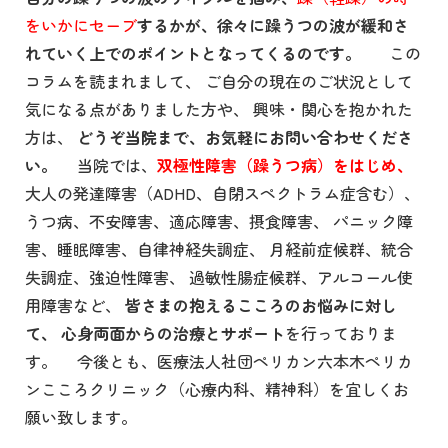
をいかにセーブ
するかが、徐々に躁うつの波が緩和さ
れていく上でのポイントとなってくるのです。
この
コラムを読まれまして、 ご自分の現在のご状況として
気になる点がありました方や、 興味・関心を抱かれた
方は、
どうぞ当院まで、お気軽にお問い合わせくださ
い。
当院では、
双極性障害（躁うつ病）をはじめ、
大人の発達障害（ADHD、自閉スペクトラム症含む）、
うつ病、不安障害、適応障害、摂食障害、 パニック障
害、睡眠障害、自律神経失調症、 月経前症候群、統合
失調症、強迫性障害、 過敏性腸症候群、アルコール使
用障害など、
皆さまの抱えるこころのお悩みに対し
て、
心身両面からの治療とサポート
を行っておりま
す。 今後とも、医療法人社団ペリカン六本木ペリカ
ンこころクリニック（心療内科、精神科）を宜しくお
願い致します。