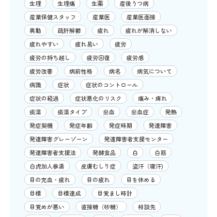
生理
生理痛
生薬
産後うつ病
産業保健スタッフ
産業医
産業医面接
異動
疏肝解鬱
疲れ
疲れが解消しない
疲れやすい
疲れ易い
疲労
疲労の持ち越し
疲労回復
疲労感
疲労改善
病前性格
病名
病気について
病識
症状
症状のコントロール
症状の経過
症状悪化のリスク
痛み・痺れ
痰湿
痰湿タイプ
瘀血
瘀血症
発熱
発症契機
発症年齢
発症時期
発達障害
発達障害グレーゾーン
発達障害者支援センター
発達障害者支援法
発酵食品
白
白筋
白虎加人参湯
皮膚むしり症
盗汗（寝汗)
目の充血・疲れ
目の疲れ
目を休める
目標
目標達成
目覚まし時計
目覚めが悪い
直接糖（砂糖）
相談先