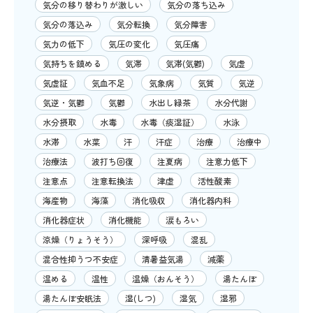
気分の移り替わりが激しい
気分の落ち込み
気分の落込み
気分転換
気分障害
気力の低下
気圧の変化
気圧痛
気持ちを鎮める
気滞
気滞(気鬱)
気虚
気虚証
気血不足
気象病
気質
気逆
気逆・気鬱
気鬱
水出し緑茶
水分代謝
水分摂取
水毒
水毒（痰湿証）
水泳
水滞
水菜
汗
汗症
治療
治療中
治療法
波打ち回復
注夏病
注意力低下
注意点
注意転換法
津虚
活性酸素
海産物
海藻
消化吸収
消化器内科
消化器症状
消化機能
涙もろい
涼燥（りょうそう）
深呼吸
混乱
混合性抑うつ不安症
清暑益気湯
減薬
温める
温性
温燥（おんそう）
湯たんぽ
湯たんぽ安眠法
湿(しつ)
湿気
湿邪