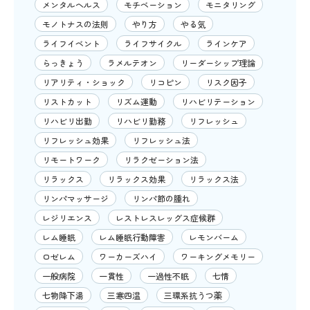
メンタルヘルス
モチベーション
モニタリング
モノトナスの法則
やり方
やる気
ライフイベント
ライフサイクル
ラインケア
らっきょう
ラメルテオン
リーダーシップ理論
リアリティ・ショック
リコピン
リスク因子
リストカット
リズム運動
リハビリテーション
リハビリ出勤
リハビリ勤務
リフレッシュ
リフレッシュ効果
リフレッシュ法
リモートワーク
リラクゼーション法
リラックス
リラックス効果
リラックス法
リンパマッサージ
リンパ節の腫れ
レジリエンス
レストレスレッグス症候群
レム睡眠
レム睡眠行動障害
レモンバーム
ロゼレム
ワーカーズハイ
ワーキングメモリー
一般病院
一貫性
一過性不眠
七情
七物降下湯
三寒四温
三環系抗うつ薬