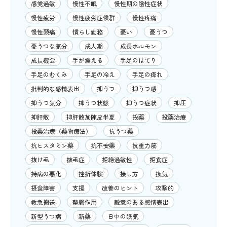
感覚過敏
慢性不眠
慢性期の陰性症状
慢性疲労
慢性疲労症候群
慢性疼痛
慢性頭痛
慣らし勤務
憂い
憂うつ
憂うつな気分
成人期
成長ホルモン
成長機会
手が震える
手足のほてり
手足のむくみ
手足の冷え
手足の痺れ
批判的な感情表出
抑うつ
抑うつ感
抑うつ気分
抑うつ状態
抑うつ症状
抑圧
抑肝散
抑肝散加陳皮半夏
投薬
投薬治療
投薬治療（薬物療法）
抗うつ薬
抗ヒスタミン薬
抗不安薬
抗重力筋
抜け毛
抜毛症
拒絶過敏性
拒食症
持病の悪化
挫折体験
接し方
換気
摂食障害
支援
改善のヒント
攻撃的
救急搬送
整腸作用
敵意のある感情表出
新型うつ病
新薬
日中の眠気