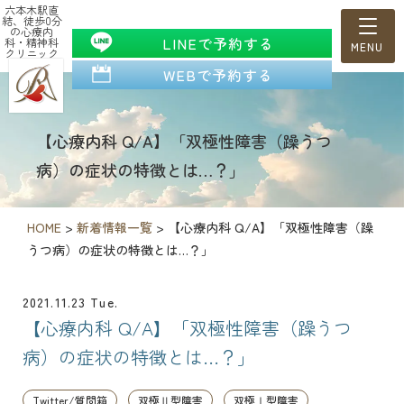
六本木駅直
結、徒歩0分
の心療内
LINEで予約する
科・精神科
クリニック
WEBで予約する
【心療内科 Q/A】「双極性障害（躁うつ
病）の症状の特徴とは…？」
HOME
>
新着情報一覧
>
【心療内科 Q/A】「双極性障害（躁
うつ病）の症状の特徴とは…？」
2021.11.23 Tue.
【心療内科 Q/A】「双極性障害（躁うつ
病）の症状の特徴とは…？」
Twitter/質問箱
双極Ⅱ型障害
双極Ⅰ型障害