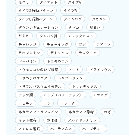
セロリ
ダイエット
タイプA
タイプA行動パターン
タイプB
タイプB行動パターン
タイムログ
タウリン
ダウンレギュレーション
タバコ
だるい
だるさ
タンパク質
チェックテスト
チャレンジ
チューイング
ツボ
テアニン
テオブロミン
デトックス
テレワーク
ドーパミン
トウモロコシ
トウモロコシのひげ根茶
トマト
ドライマウス
トリコチロマニア
トリプトファン
トリプルパスウェイモデル
トリンテックス
ナッツ類
ナップ（パワーナップ）
ナツメグ
ニコチン
ニラ
ニンニク
ネガティブ・リフレイン
ネガティブ思考
ねぎ
ネット依存
のぼせ
ノルアドレナリン
ノンレム睡眠
ハーディネス
ハーブティー