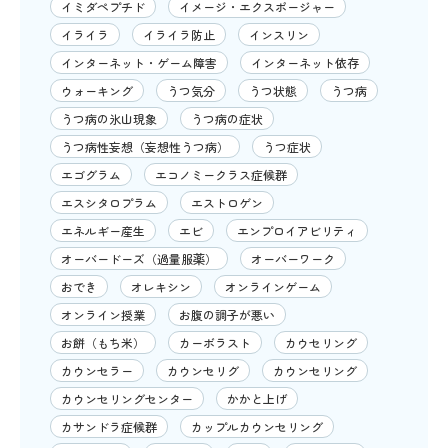
イミダペプチド
イメージ・エクスポージャー
イライラ
イライラ防止
インスリン
インターネット・ゲーム障害
インターネット依存
ウォーキング
うつ気分
うつ状態
うつ病
うつ病の氷山現象
うつ病の症状
うつ病性妄想（妄想性うつ病）
うつ症状
エゴグラム
エコノミークラス症候群
エスシタロプラム
エストロゲン
エネルギー産生
エビ
エンプロイアビリティ
オーバードーズ（過量服薬）
オーバーワーク
おでき
オレキシン
オンラインゲーム
オンライン授業
お腹の調子が悪い
お餅（もち米）
カーボラスト
カウセリング
カウンセラー
カウンセリグ
カウンセリング
カウンセリングセンター
かかと上げ
カサンドラ症候群
カップルカウンセリング