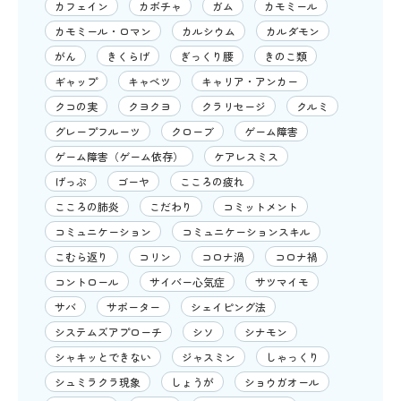
カフェイン
カボチャ
ガム
カモミール
カモミール・ロマン
カルシウム
カルダモン
がん
きくらげ
ぎっくり腰
きのこ類
ギャップ
キャベツ
キャリア・アンカー
クコの実
クヨクヨ
クラリセージ
クルミ
グレープフルーツ
クローブ
ゲーム障害
ゲーム障害（ゲーム依存）
ケアレスミス
げっぷ
ゴーヤ
こころの疲れ
こころの肺炎
こだわり
コミットメント
コミュニケーション
コミュニケーションスキル
こむら返り
コリン
コロナ渦
コロナ禍
コントロール
サイバー心気症
サツマイモ
サバ
サポーター
シェイピング法
システムズアプローチ
シソ
シナモン
シャキッとできない
ジャスミン
しゃっくり
シュミラクラ現象
しょうが
ショウガオール