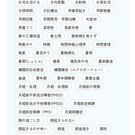
日光を浴びる
日内変動
日射病
日常生活
日照時間
日記療法
早寝早起き
早朝覚醒
早期回復
早期発見・早期治療
旬食材
昇進うつ
易怒性
易疲労感
春
春の三寒四温
春土用
春眠暁を覚えず
時差ボケ
時期
時間神経心理学
時間管理
晩夏
暑気中り
暑熱順化
暑邪
暑邪(しょじゃ)
暖房
暖色系の光
暴飲暴食
曝露反応妨害法
曝露療法（エクスポージャー）
曲直
更年期
更年期障害
最善主義
月経・生理
月経・生理前
月経前の誇張
月経前不快気分障害(PMDD）
月経前気分不快障害(PMDD)
月経前症候群
月経前症候群（PMS）
月経困難症
朝の過ごし方
朝起きられない
朝起きるのが辛い
朝食
朝食抜き
期待