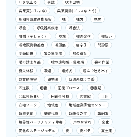
吐き気止め
否認
吹き出物
呉茱萸(ごしゅゆ)
呉茱萸湯(ごしゅゆとう)
周期性四肢運動障害
味
味方
味覚
呼吸
呼吸器系疾患
呼吸法
咀嚼（そしゃく）
咬筋
咳の発作
咳払い
咽喉頭異物感症
咽頭痛
唐辛子
問診票
問題同僚
喉の異物感
喉の痛み
喉の詰まり感
喉の違和感・異物感
喪の作業
喪失体験
喫煙
嗜好品
噛んで吐き出す
器質的障害
四物湯
四環系抗うつ薬
四逆散
回復
回復プロセス
回復期
回転性めまい
回避性性格
図書館
土用
在宅ワーク
地域差
地域産業保健センター
執着気質
基礎代謝
報酬欠乏症
報酬系
境界性パーソナリティ障害
声のかすれ
変化
変化のステージモデル
夏
夏バテ
夏土用