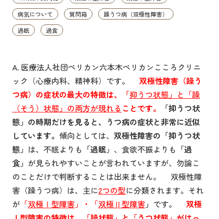
病気について
質問箱
躁うつ病（双極性障害）
過眠
過食
A. 医療法人社団ペリカン六本木ペリカンこころクリニ
ック（心療内科、精神科）です。
双極性障害（躁う
つ病）の症状の最大の特徴は、「
抑うつ状態」と「躁
（そう）状態」の両方が現れる
ことです。
「抑うつ状
態」の時期だけを見ると、うつ病の症状と非常に近似
しています。
傾向としては、
双極性障害の「抑うつ状
態」
は、不眠よりも
「過眠」
、食欲不振よりも
「過
食」
が見られやすいことが言われていますが、勿論こ
のことだけで判断することは出来ません。 双極性障
害（躁うつ病）は、主に
2つの型
に分類されます。それ
が
「
双極Ⅰ型障害
」・「
双極Ⅱ型障害
」
です。
双極
Ⅰ型障害の特徴は、「躁状態」と「うつ状態」がはっ