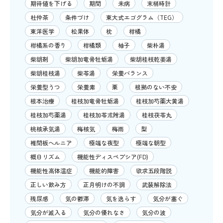
期待値を下げる
期間
未病
末梢時計
杜仲茶
条件づけ
東大式エゴグラム（TEG）
東洋医学
松果体
枕
柑橘
柑橘系の香り
柑橘類
柚子
柴朴湯
柴胡剤
柴胡加竜骨牡蛎湯
柴胡桂枝乾姜湯
柴胡桂枝湯
柴苓湯
栄養バランス
栄養型うつ
栄養素
栗
根拠のない不安
根本治療
桂枝加竜骨牡蛎湯
桂枝加芍薬大黄湯
桂枝加芍薬湯
桂枝加苓朮附湯
桂枝茯苓丸
桃核承気湯
梅核気
梅雨
梨
椎間板ヘルニア
極端な夜型
極端な朝型
概日リズム
機能性ディスペプシア(FD)
機能性高体温症
機能的障害
欲求五段階説
正しい飲み方
正月明けの不調
武装解除法
残尿感
気の鬱滞
気を逸らす
気分が塞ぐ
気分が滅入る
気分の優れなさ
気分の波