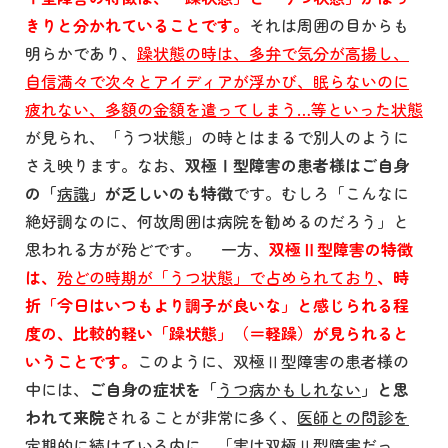
きりと分かれていることです。
それは周囲の目からも
明らかであり、
躁状態の時は、多弁で気分が高揚し、
自信満々で次々とアイディアが浮かび、眠らないのに
疲れない、多額の金額を遣ってしまう…等といった状態
が見られ、「うつ状態」の時とはまるで別人のように
さえ映ります。なお、
双極Ⅰ型障害の患者様はご自身
の「
病識
」が乏しいのも特徴
です。むしろ「こんなに
絶好調なのに、何故周囲は病院を勧めるのだろう」と
思われる方が殆どです。 一方、
双極Ⅱ型障害の特徴
は、
殆どの時期が「うつ状態」で占められており
、時
折「今日はいつもより調子が良いな」と感じられる程
度の、比較的軽い「躁状態」（＝軽躁）
が見られると
いうことです。
このように、双極Ⅱ型障害の患者様の
中には、
ご自身の症状を「
うつ病かもしれない
」と思
われて来院
されることが非常に多く、
医師との問診を
定期的に続けている内に、「実は双極Ⅱ型障害だっ