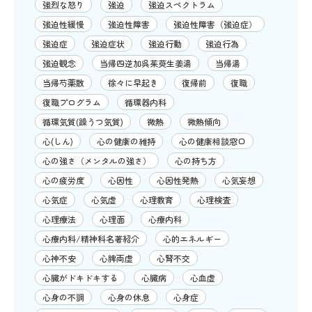
強烈な怒り
強迫
強迫スペクトラム
強迫性緩慢
強迫性障害
強迫性障害（強迫症）
強迫症
強迫症状
強迫行動
強迫行為
強迫観念
当帰四逆加呉茱萸生姜湯
当帰湯
当帰芍薬散
徐々に早起き
復帰前
復職
復職プログラム
循環器内科
循環気質(躁うつ気質)
微熱
微熱傾向
心(しん)
心の健康の維持
心の健康相談窓口
心の強さ（メンタルの強さ）
心の持ち方
心の疲労度
心因性
心因性発熱
心気妄想
心気症
心気虚
心理教育
心理検査
心理療法
心理面
心療内科
心療内科/精神科名著紹介
心的エネルギー
心神不安
心脾両虚
心腎不交
心臓がドキドキする
心臓病
心血虚
心身の不調
心身の休息
心身症