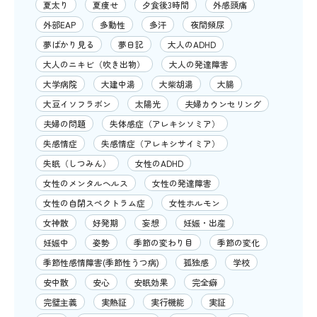
夏太り
夏痩せ
夕食後3時間
外感頭痛
外部EAP
多動性
多汗
夜間頻尿
夢ばかり見る
夢日記
大人のADHD
大人のニキビ（吹き出物）
大人の発達障害
大学病院
大建中湯
大柴胡湯
大腸
大豆イソフラボン
太陽光
夫婦カウンセリング
夫婦の問題
失体感症（アレキシソミア）
失感情症
失感情症（アレキシサイミア）
失眠（しつみん）
女性のADHD
女性のメンタルヘルス
女性の発達障害
女性の自閉スペクトラム症
女性ホルモン
女神散
好発期
妄想
妊娠・出産
妊娠中
姿勢
季節の変わり目
季節の変化
季節性感情障害(季節性うつ病)
孤独感
学校
安中散
安心
安眠効果
完全癖
完璧主義
実熱証
実行機能
実証