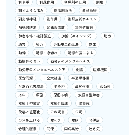
利き手
利尿作用
利尿剤の乱用
制度
刺すような痛み
刺激制限法
前頭前野
副交感神経
副作用
副腎皮質ホルモン
加味帰脾湯
加味逍遙散
加味逍遥散
加害恐怖・確認強迫
加齢（エイジング）
助力
助言
努力
労働安全衛生法
効果
動悸
動悸・息切れ
動悸が気になる
動揺性めまい
勤労者のメンタルヘルス
勤労者のメンタルヘルスケア
化膿
医療機関
医食同源
十全大補湯
半夏厚朴湯
半夏白朮天麻湯
半身浴
単純作業
即効性
厄年
原因
原因不明
双極Ⅱ型障害
双極Ⅰ型障害
双極性障害
収集癖
受容と直面化
口の渇き
口渇
口角を上げる
右利き
右脳
合併症
合理的配慮
同僚
同病異治
吐き気