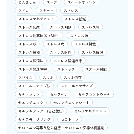
じんましん
スープ
スイートオレンジ
スイカ
スキーマ
ストレス
ストレスマネジメント
ストレス低減
ストレス反応
ストレス対処
ストレス性
ストレス性高体温（SIH）
ストレス源
ストレス球
ストレス病
ストレス発散
ストレス緩和
ストレス耐性
ストレス解消
ストレス解消法
ストレス関連疾患
ストレス関連障害
ストレッチ
スヌーズ機能
スパイス
スマホ
スマホ依存
スモールステップ法
スローエクササイズ
セルトラリン
セルフケア
セルフコントロール
セルフチェック
セルフチェックシート
セルフネグレクト(自己放任)
セルフマネジメント
セルフモニタリング
セロトニン
セロトニン再取り込み阻害・セロトニン受容体調整剤