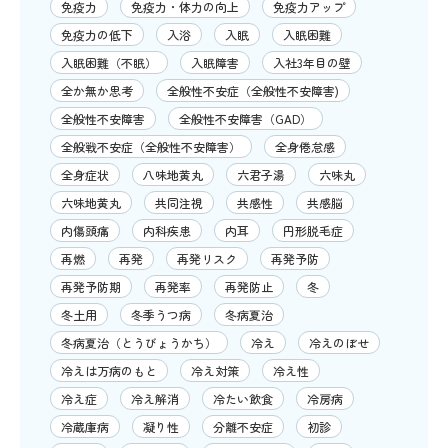
免疫力
免疫力・体力の向上
免疫力アップ
免疫力の低下
入浴
入眠
入眠困難
入眠困難（不眠）
入眠障害
入社3年目の壁
全か無か思考
全般性不安症（全般性不安障害)
全般性不安障害
全般性不安障害（GAD）
全般戦不安症（全般性不安障害）
全身倦怠感
全身症状
八味地黄丸
六君子湯
六味丸
六味地黄丸
共同注視
共感性
共感脳
内傷頭痛
内科疾患
内耳
円形脱毛症
再燃
再発
再発リスク
再発予防
再発予防期
再発率
再発防止
冬
冬土用
冬季うつ病
冬病夏治
冬病夏治（とうびょうかち）
冷え
冷えのぼせ
冷えは万病のもと
冷え対策
冷え性
冷え症
冷え解消
冷たい飲食
冷房病
冷蔵庫病
凝り性
分離不安症
初診