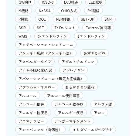
GW明け
ICSD-3
LCU得点
LED照明
M機能
NaSSA
OHIO方式
PM理論
P機能
QOL
REM睡眠
SET-UP
SNRI
SSRI
SST
To Do リスト
Twitter/質問箱
WAIS
β-エンドルフィン
βエンドルフィン
アクチベーション・シンドローム
アシュネル反射（アシュネル法）
あずきカイロ
アスペルガータイプ
アダルトチルドレン
アテネ不眠尺度(AIS)
アドレナリン
アパシーシンドローム（無気力症候群）
アブラハム・マズロー
あるがままの受容
アルコール
アルコール使用障害
アルコール依存
アルコール依存症
アルファ波
アレルギー性疾患
アレルギー疾患
アロマ
アロマテラピー
アンガーマネジメント
アンビバレンツ（両価性）
イミダゾールジペプチド