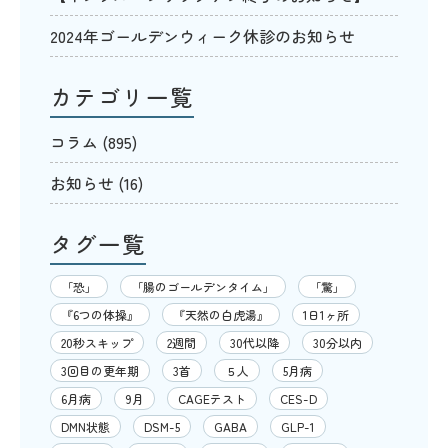
2024年ゴールデンウィーク休診のお知らせ
カテゴリ一覧
コラム
(895)
お知らせ
(16)
タグ一覧
「恐」
「腸のゴールデンタイム」
「驚」
『6つの体操』
『天然の白虎湯』
1日1ヶ所
20秒スキップ
2週間
30代以降
30分以内
3回目の更年期
3首
５人
5月病
6月病
9月
CAGEテスト
CES-D
DMN状態
DSM-5
GABA
GLP-1