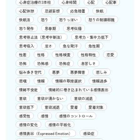
心身症治療の3本柱
心身相関
心配
心配事
心配休憩
忌避妄想
応急措置
快眠
快眠法
怒り
怒りっぽい
怒りの制御困難
怒り発作
思春期
思考伝播
思考停止法（思考中断法）
思考力・集中力低下
思考吸入
怠さ
急な発汗
急性期
性差
性格
性格検査
性格特性
恋愛
恐怖
恐怖感
恐怖症
息苦しさ
悩み多き世代
悪夢
悪夢障害
悲しみ
悲嘆
情報
情報の取捨選択
情報過多
情緒不安定
情緒的に巻き込まれている感情表出
意欲
意欲が湧かない
意欲の減退
意欲低下
意欲減退
愛着
愛着対象
感受性
感情
感情のコントロール
感情の変化
感情の平板化
感情表出（Expressed Emotion）
感染症