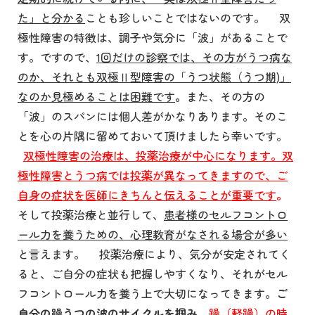
た」と分かる
ことも珍しいことではないのです。 双
極性障害の特徴は、調子や気分に「波」があることで
す。ですので、
1回だけの診察では、その方がうつ病な
のか、それとも双極Ⅱ型障害の「うつ状態（うつ期)」
なのか見極めることは困難です
。
また、その方の
「波」のスパンには個人差がかなりあります。そのこ
とを心の片隅に留めておいて頂けましたら幸いです。
双極性障害の治療は、投薬治療が中心になります。双
極性障害とうつ病では投薬が異なってきますので、ご
自身の症状を医師にきちんと伝えることが重要です
。
そして投薬治療と並行して、
患者様のセルフコントロ
ール力を養うための、心理教育がなされる場合が多い
と言えます。 投薬治療により、気分が安定されてく
ると、ご自分の症状も把握しやすくなり、それがセル
フコントロール力を養う上で大切になってきます。
ご
自分の躁うつの波のサイクルを掴み、
躁（軽躁）の時