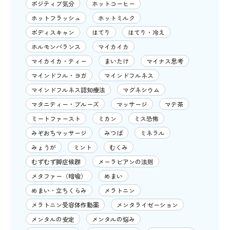
ポジティブ気分
ホットコーヒー
ホットフラッシュ
ホットミルク
ボディスキャン
ほてり
ほてり・冷え
ホルモンバランス
マイカイカ
マイカイカ・ティー
まいたけ
マイナス思考
マインドフル・ヨガ
マインドフルネス
マインドフルネス認知療法
マグネシウム
マタニティー・ブルーズ
マッサージ
マテ茶
ミートファースト
ミカン
ミス恐怖
みぞおちマッサージ
みつば
ミネラル
みょうが
ミント
むくみ
むずむず脚症候群
メーラビアンの法則
メタファー（暗喩）
めまい
めまい・立ちくらみ
メラトニン
メラトニン受容体作動薬
メンタライゼーション
メンタルの安定
メンタルの悩み