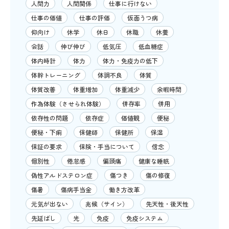
人間力
人間関係
仕事に行けない
仕事の価値
仕事の評価
仮面うつ病
仰向け
休学
休日
休職
休養
会話
伸び伸び
低気圧
低血糖症
体内時計
体力
体力・免疫力の低下
体幹トレーニング
体調不良
体質
体質改善
体重増加
体重減少
余暇時間
作為体験（させられ体験）
併存率
併用
依存性の問題
依存症
価値観
便秘
便秘・下痢
保健師
保健所
保湿
保証の要求
保険・手当について
信念
個別性
倦怠感
偏頭痛
健康な睡眠
偽性アルドステロン症
傷つき
傷の修復
傷暑
傷病手当金
働き方改革
元気が出ない
兆候（サイン）
先天性・後天性
先延ばし
光
免疫
免疫システム