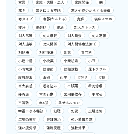
宣言
家族・夫婦・恋人
家族関係
寒
寒さ
寒さによる不眠
寒さや疲労からくる頭痛
寒タイプ
寒邪(かんじゃ)
寛解
寝床スマホ
寝汗
寝逃げ
寝酒
対人ストレス
対人劣等
対人摩耗
対人緊張
対人葛藤
対人過敏
対人関係
対人関係療法(IPT)
対処法
対症療法
対策
専門科
小建中湯
小松菜
小柴胡湯
小豆
小青竜湯
就寝前
就職活動
尿トラブル
履歴現象
山椒
山芋
左利き
左脳
巨大妄想
巻き込み
市販薬
希死念慮
帰脾湯
常同行動
常用量依存
平常心
平胃散
年4回
幸せホルモン
幸福になる秘訣
幻聴
幻覚
広場恐怖
広場恐怖症
弁証論治
強い愛情希求
強い疲労感
強制覚醒
強壮効果