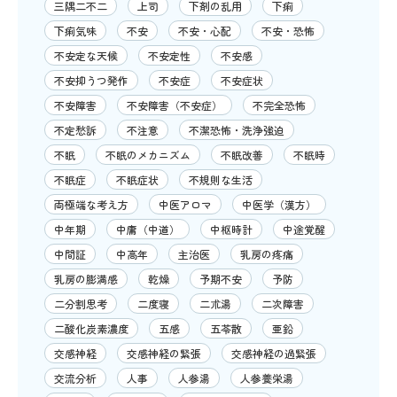
三隅二不二
上司
下剤の乱用
下痢
下痢気味
不安
不安・心配
不安・恐怖
不安定な天候
不安定性
不安感
不安抑うつ発作
不安症
不安症状
不安障害
不安障害（不安症）
不完全恐怖
不定愁訴
不注意
不潔恐怖・洗浄強迫
不眠
不眠のメカニズム
不眠改善
不眠時
不眠症
不眠症状
不規則な生活
両極端な考え方
中医アロマ
中医学（漢方）
中年期
中庸（中道）
中枢時計
中途覚醒
中間証
中高年
主治医
乳房の疼痛
乳房の膨満感
乾燥
予期不安
予防
二分割思考
二度寝
二朮湯
二次障害
二酸化炭素濃度
五感
五苓散
亜鉛
交感神経
交感神経の緊張
交感神経の過緊張
交流分析
人事
人参湯
人参養栄湯