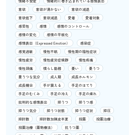
情緒不安定
情緒的に巻き込まれている感情表出
意欲
意欲が湧かない
意欲の減退
意欲低下
意欲減退
愛着
愛着対象
感受性
感情
感情のコントロール
感情の変化
感情の平板化
感情表出（Expressed Emotion）
感染症
感覚過敏
慢性不眠
慢性期の陰性症状
慢性疲労
慢性疲労症候群
慢性疼痛
慢性頭痛
慣らし勤務
憂い
憂うつ
憂うつな気分
成人期
成長ホルモン
成長機会
手が震える
手足のほてり
手足のむくみ
手足の冷え
手足の痺れ
批判的な感情表出
抑うつ
抑うつ感
抑うつ気分
抑うつ状態
抑うつ症状
抑圧
抑肝散
抑肝散加陳皮半夏
投薬
投薬治療
投薬治療（薬物療法）
抗うつ薬