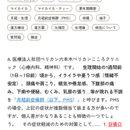
マイカイカ
マイカイカ・ティー
更年期障害
月経・生理
月経前症候群（PMS）
柑橘
柚子
漢方療法
漢方薬
玫瑰花
生理痛
病気について
質問箱
陳皮
A. 医療法人社団ペリカン六本木ペリカンこころクリニ
ック（心療内科、精神科）です。
生理開始の1週間前
（1日～7日前）頃から、イライラや憂うつ感（情緒不
安定）、頭痛や肩こり、眠気や倦怠感、下腹部の痛
み、下痢や便秘、むくみ、乳房の張り…等が現れる不調
を
「
月経前症候群（以下、PMS
）」
と呼びます。PMS
の場合、上記の症状が複数個当て嵌まる方が多いので
すが、個人差がかなりあることも特徴の一つでしょ
う。 その症状軽減のための対策として……
1.
日頃口