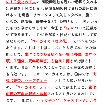
にする食材の工夫
2. 有酸素運動を週1～2回採り入れる
3. 睡眠を十分にとる
4. 窮屈な締め付ける服の着用は避
ける
5. お風呂にリラックスして入る
6.タバコ、脂っこ
いもの、刺激物（唐辛子など）は避ける
……等といっ
たものが挙げられますが、
今回は
「1」
について記載さ
せて頂きます。
PMSを解消・軽減する食材として有
名なものに、
「
マイカイカ（玫瑰花
）」
というものが
あります。これは「中国ローズ」とも呼ばれ、その効
能として、
生理にまつわる様々な不調（PMS、生理不
順、生理痛、更年期障害）を整える働き
が指摘されて
います。また、ストレスによって生じる腹痛の改善に
も有効です。 この「マイカイカ」は、国内では
「
お
茶（花茶、ハーブティー
）」
としても扱いが多いた
め、
「
マイカイカ・ティー
」
として飲まれると、
生理
前後の不調が軽減・緩和
される方も多いと言われてい
ます。 他にも、
ハッカやシソ、ジャスミンやシナモ