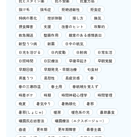
抗ヒスタミン薬
抗不安薬
抗重力筋
抜け毛
抜毛症
拒絶過敏性
拒食症
持病の悪化
挫折体験
接し方
換気
摂食障害
支援
改善のヒント
攻撃的
救急搬送
整腸作用
敵意のある感情表出
新型うつ病
新薬
日中の眠気
日光を浴びる
日内変動
日射病
日常生活
日照時間
日記療法
早寝早起き
早朝覚醒
早期回復
早期発見・早期治療
旬食材
昇進うつ
易怒性
易疲労感
春
春の三寒四温
春土用
春眠暁を覚えず
時差ボケ
時期
時間神経心理学
時間管理
晩夏
暑気中り
暑熱順化
暑邪
暑邪(しょじゃ)
暖房
暖色系の光
暴飲暴食
曝露反応妨害法
曝露療法（エクスポージャー）
曲直
更年期
更年期障害
最善主義