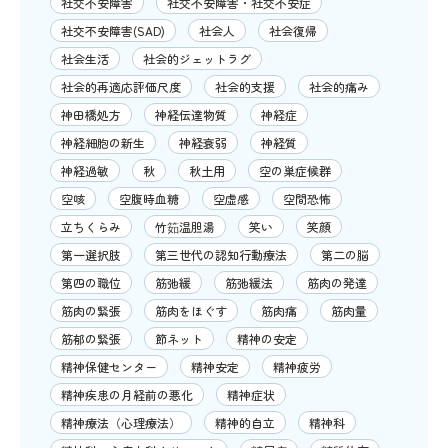
社交不安障害
社交不安障害・社交不安症
社交不安障害(SAD)
社会人
社会復帰
社会生活
社会的ジェットラグ
社会的再適応評価尺度
社会的支援
社会的痛み
神田橋処方
神経伝達物質
神経症
神経細胞の新生
神経衰弱
神経質
神経過敏
秋
秋土用
空の巣症候群
空咳
空腹時血糖
空虚感
空間恐怖
立ちくらみ
竹筎温胆湯
笑い
笑顔
第一選択肢
第三世代の認知行動療法
第二の脳
第四の職位
筋弛緩
筋弛緩法
筋肉の発達
筋肉の緊張
筋肉をほぐす
筋肉痛
筋肉量
筋郁の緊張
節ネット
精神の安定
精神保健センター
精神安定
精神疲労
精神疾患の月経前の悪化
精神症状
精神療法（心理療法）
精神的自立
精神科