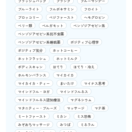
フラッシュバック
プランク
ブルーマンデー
ブルーライト
フルボキサミン
フロイト
ブロッコリー
ベジファースト
ヘモグロビン
ベリー類
ベルガモット
ベンゾジアゼピン系
ベンゾジアゼピン系抗不安薬
ベンゾジアゼピン系睡眠薬
ポジティブ心理学
ポジティブ気分
ホットコーヒー
ホットフラッシュ
ホットミルク
ボディスキャン
ほてり
ほてり・冷え
ホルモンバランス
マイカイカ
マイカイカ・ティー
まいたけ
マイナス思考
マインドフル・ヨガ
マインドフルネス
マインドフルネス認知療法
マグネシウム
マタニティー・ブルーズ
マッサージ
マテ茶
ミートファースト
ミカン
ミス恐怖
みぞおちマッサージ
みつば
ミネラル