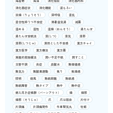
海産物
海藻
消化吸収
消化器内科
消化器症状
消化機能
涙もろい
涼燥（りょうそう）
深呼吸
混乱
混合性抑うつ不安症
清暑益気湯
減薬
温める
温性
温燥（おんそう）
湯たんぽ
湯たんぽ安眠法
湿(しつ)
湿気
湿邪
湿邪(しつじゃ)
漠然とした不安感
漢方チャイ
漢方医学
漢方療法
漢方薬
漸進的筋弛緩法
潤い不足不眠
潤すこと
災害不調
炎症
炭酸水
無価値感
無気力
無酸素運動
焦り
焦燥感
照明
熄風
熟眠困難
熟眠感
熟眠障害
熱タイプ
熱中
熱中症
燃え尽き症候群（バーンアウト）
燥
燥邪
燥邪（そうじゃ）
爪
爪は筋余
片付け
片頭痛
片頭痛発作
牛車腎気丸
牡蛎