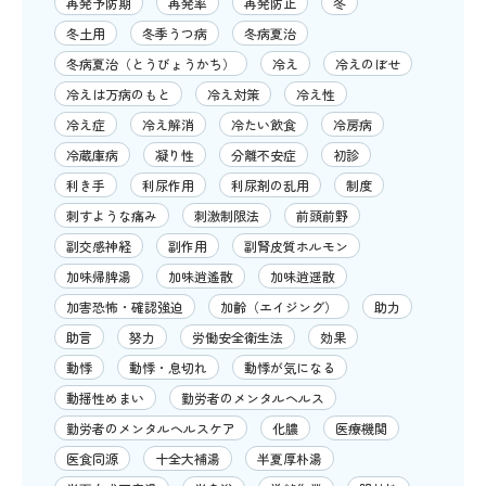
再発予防期
再発率
再発防止
冬
冬土用
冬季うつ病
冬病夏治
冬病夏治（とうびょうかち）
冷え
冷えのぼせ
冷えは万病のもと
冷え対策
冷え性
冷え症
冷え解消
冷たい飲食
冷房病
冷蔵庫病
凝り性
分離不安症
初診
利き手
利尿作用
利尿剤の乱用
制度
刺すような痛み
刺激制限法
前頭前野
副交感神経
副作用
副腎皮質ホルモン
加味帰脾湯
加味逍遙散
加味逍遥散
加害恐怖・確認強迫
加齢（エイジング）
助力
助言
努力
労働安全衛生法
効果
動悸
動悸・息切れ
動悸が気になる
動揺性めまい
勤労者のメンタルヘルス
勤労者のメンタルヘルスケア
化膿
医療機関
医食同源
十全大補湯
半夏厚朴湯