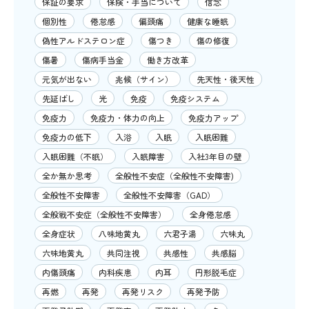
保証の要求
保険・手当について
信念
個別性
倦怠感
偏頭痛
健康な睡眠
偽性アルドステロン症
傷つき
傷の修復
傷暑
傷病手当金
働き方改革
元気が出ない
兆候（サイン）
先天性・後天性
先延ばし
光
免疫
免疫システム
免疫力
免疫力・体力の向上
免疫力アップ
免疫力の低下
入浴
入眠
入眠困難
入眠困難（不眠）
入眠障害
入社3年目の壁
全か無か思考
全般性不安症（全般性不安障害)
全般性不安障害
全般性不安障害（GAD）
全般戦不安症（全般性不安障害）
全身倦怠感
全身症状
八味地黄丸
六君子湯
六味丸
六味地黄丸
共同注視
共感性
共感脳
内傷頭痛
内科疾患
内耳
円形脱毛症
再燃
再発
再発リスク
再発予防