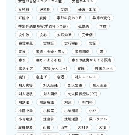
女性の自閉スペクトラム症
女性ホルモン
女神散
好発期
妄想
妊娠・出産
妊娠中
姿勢
季節の変わり目
季節の変化
季節性感情障害(季節性うつ病)
孤独感
学校
安中散
安心
安眠効果
完全癖
完璧主義
実熱証
実行機能
実証
宣言
家族・夫婦・恋人
家族関係
寒
寒さ
寒さによる不眠
寒さや疲労からくる頭痛
寒タイプ
寒邪(かんじゃ)
寛解
寝床スマホ
寝汗
寝逃げ
寝酒
対人ストレス
対人劣等
対人摩耗
対人緊張
対人葛藤
対人過敏
対人関係
対人関係療法(IPT)
対処法
対症療法
対策
専門科
小建中湯
小松菜
小柴胡湯
小豆
小青竜湯
就寝前
就職活動
尿トラブル
履歴現象
山椒
山芋
左利き
左脳