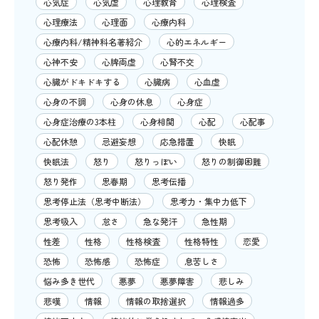
心気症
心気虚
心理教育
心理検査
心理療法
心理面
心療内科
心療内科/精神科名著紹介
心的エネルギー
心神不安
心脾両虚
心腎不交
心臓がドキドキする
心臓病
心血虚
心身の不調
心身の休息
心身症
心身症治療の3本柱
心身相関
心配
心配事
心配休憩
忌避妄想
応急措置
快眠
快眠法
怒り
怒りっぽい
怒りの制御困難
怒り発作
思春期
思考伝播
思考停止法（思考中断法）
思考力・集中力低下
思考吸入
怠さ
急な発汗
急性期
性差
性格
性格検査
性格特性
恋愛
恐怖
恐怖感
恐怖症
息苦しさ
悩み多き世代
悪夢
悪夢障害
悲しみ
悲嘆
情報
情報の取捨選択
情報過多