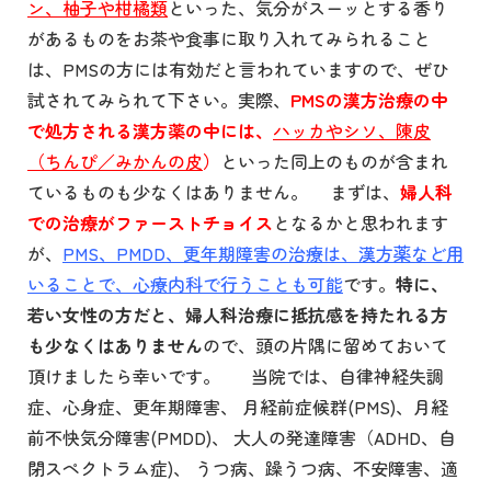
ン、柚子や柑橘類
といった、気分がスーッとする香り
があるものをお茶や食事に取り入れてみられること
は、PMSの方には有効だと言われていますので、ぜひ
試されてみられて下さい。実際、
PMSの漢方治療の中
で処方される漢方薬の中には、
ハッカやシソ、陳皮
（ちんぴ／みかんの皮
）
といった同上のものが含まれ
ているものも少なくはありません。 まずは、
婦人科
での治療がファーストチョイス
となるかと思われます
が、
PMS、PMDD、更年期障害の治療は、漢方薬など用
いることで、心療内科で行うことも可能
です。
特に、
若い女性の方だと、婦人科治療に抵抗感を持たれる方
も少なくはありません
ので、頭の片隅に留めておいて
頂けましたら幸いです。 当院では、自律神経失調
症、心身症、更年期障害、 月経前症候群(PMS)、月経
前不快気分障害(PMDD)、 大人の発達障害（ADHD、自
閉スペクトラム症)、 うつ病、躁うつ病、不安障害、適