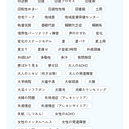
四逆散
回復
回復プロセス
回復期
回転性めまい
回避性性格
図書館
土用
在宅ワーク
地域差
地域産業保健センター
執着気質
基礎代謝
報酬欠乏症
報酬系
境界性パーソナリティ障害
声のかすれ
変化
変化のステージモデル
夏
夏バテ
夏土用
夏太り
夏痩せ
夕食後3時間
外感頭痛
外部EAP
多動性
多汗
夜間頻尿
夢ばかり見る
夢日記
大人のADHD
大人のニキビ（吹き出物）
大人の発達障害
大学病院
大建中湯
大柴胡湯
大腸
大豆イソフラボン
太陽光
夫婦カウンセリング
夫婦の問題
失体感症（アレキシソミア）
失感情症
失感情症（アレキシサイミア）
失眠（しつみん）
女性のADHD
女性のメンタルヘルス
女性の発達障害