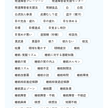
発達障害グレーゾーン
発達障害者支援センター
発達障害者支援法
発酵食品
白
白筋
白虎加人参湯
皮膚むしり症
盗汗（寝汗)
目の充血・疲れ
目の疲れ
目を休める
目標
目標達成
目覚まし時計
目覚めが悪い
直接糖（砂糖）
相談先
真武湯
真面目
眠り
眠れない
眠気
眩暈
眼球を動かす
眼精疲労
睡眠
睡眠-覚醒リズム
睡眠に対する基礎知識
睡眠の質
睡眠の質の向上
睡眠ホルモン
睡眠リズム
睡眠不足
睡眠制限法
睡眠改善薬
睡眠日誌
睡眠時間
睡眠環境
睡眠相前進症候群
睡眠相後退症候群
睡眠禁止ゾーン
睡眠薬
睡眠負債
睡眠障害
睡眠障害・不眠
睡眠障害・不眠症
睡眠麻痺
瞑想
瞑想法
短期不眠