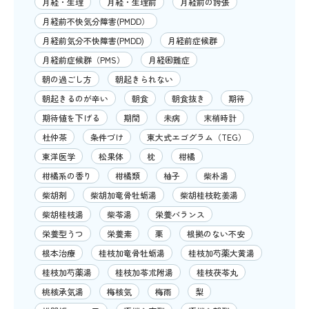
月経・生理
月経・生理前
月経前の誇張
月経前不快気分障害(PMDD）
月経前気分不快障害(PMDD)
月経前症候群
月経前症候群（PMS）
月経困難症
朝の過ごし方
朝起きられない
朝起きるのが辛い
朝食
朝食抜き
期待
期待値を下げる
期間
未病
末梢時計
杜仲茶
条件づけ
東大式エゴグラム（TEG）
東洋医学
松果体
枕
柑橘
柑橘系の香り
柑橘類
柚子
柴朴湯
柴胡剤
柴胡加竜骨牡蛎湯
柴胡桂枝乾姜湯
柴胡桂枝湯
柴苓湯
栄養バランス
栄養型うつ
栄養素
栗
根拠のない不安
根本治療
桂枝加竜骨牡蛎湯
桂枝加芍薬大黄湯
桂枝加芍薬湯
桂枝加苓朮附湯
桂枝茯苓丸
桃核承気湯
梅核気
梅雨
梨