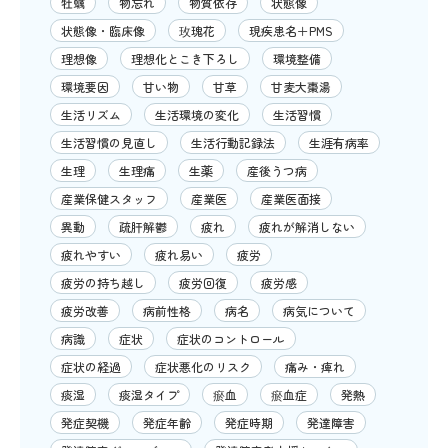
牡蠣
物忘れ
物質依存
状態像
状態像・臨床像
玫瑰花
現疾患名＋PMS
理想像
理想化とこき下ろし
環境整備
環境要因
甘い物
甘草
甘麦大棗湯
生活リズム
生活環境の変化
生活習慣
生活習慣の見直し
生活行動記録法
生涯有病率
生理
生理痛
生薬
産後うつ病
産業保健スタッフ
産業医
産業医面接
異動
疏肝解鬱
疲れ
疲れが解消しない
疲れやすい
疲れ易い
疲労
疲労の持ち越し
疲労回復
疲労感
疲労改善
病前性格
病名
病気について
病識
症状
症状のコントロール
症状の経過
症状悪化のリスク
痛み・痺れ
痰湿
痰湿タイプ
瘀血
瘀血症
発熱
発症契機
発症年齢
発症時期
発達障害