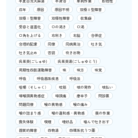
半夏白朮天麻湯
半身浴
単純作業
即効性
厄年
原因
原因不明
双極Ⅱ型障害
双極Ⅰ型障害
双極性障害
収集癖
受容と直面化
口の渇き
口渇
口角を上げる
右利き
右脳
合併症
合理的配慮
同僚
同病異治
吐き気
吐き気止め
否認
吹き出物
呉茱萸(ごしゅゆ)
呉茱萸湯(ごしゅゆとう)
周期性四肢運動障害
味
味方
味覚
呼吸
呼吸器系疾患
呼吸法
咀嚼（そしゃく）
咬筋
咳の発作
咳払い
咽喉頭異物感症
咽頭痛
唐辛子
問診票
問題同僚
喉の異物感
喉の痛み
喉の詰まり感
喉の違和感・異物感
喪の作業
喪失体験
喫煙
嗜好品
噛んで吐き出す
器質的障害
四物湯
四環系抗うつ薬