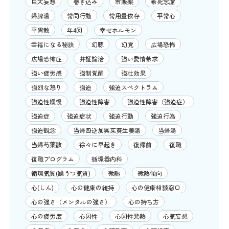
巨大妄想
巻き込み
市販薬
希死念慮
帰脾湯
常同行動
常用量依存
平常心
平胃散
年4回
幸せホルモン
幸福になる秘訣
幻聴
幻覚
広場恐怖
広場恐怖症
弁証論治
強い愛情希求
強い疲労感
強制覚醒
強壮効果
強烈な怒り
強迫
強迫スペクトラム
強迫性緩慢
強迫性障害
強迫性障害（強迫症）
強迫症
強迫症状
強迫行動
強迫行為
強迫観念
当帰四逆加呉茱萸生姜湯
当帰湯
当帰芍薬散
徐々に早起き
復帰前
復職
復職プログラム
循環器内科
循環気質(躁うつ気質)
微熱
微熱傾向
心(しん)
心の健康の維持
心の健康相談窓口
心の強さ（メンタルの強さ）
心の持ち方
心の疲労度
心因性
心因性発熱
心気妄想