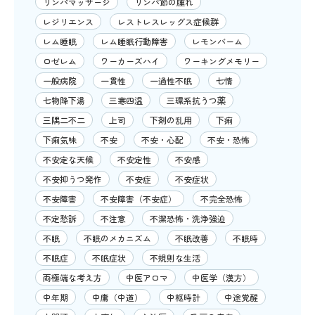
リンパマッサージ
リンパ節の腫れ
レジリエンス
レストレスレッグス症候群
レム睡眠
レム睡眠行動障害
レモンバーム
ロゼレム
ワーカーズハイ
ワーキングメモリー
一般病院
一貫性
一過性不眠
七情
七物降下湯
三寒四温
三環系抗うつ薬
三隅二不二
上司
下剤の乱用
下痢
下痢気味
不安
不安・心配
不安・恐怖
不安定な天候
不安定性
不安感
不安抑うつ発作
不安症
不安症状
不安障害
不安障害（不安症）
不完全恐怖
不定愁訴
不注意
不潔恐怖・洗浄強迫
不眠
不眠のメカニズム
不眠改善
不眠時
不眠症
不眠症状
不規則な生活
両極端な考え方
中医アロマ
中医学（漢方）
中年期
中庸（中道）
中枢時計
中途覚醒