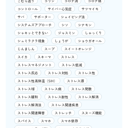
こむら返り
コリン
コロナ渦
コロナ禍
コントロール
サイバー心気症
サツマイモ
サバ
サポーター
シェイピング法
システムズアプローチ
シソ
シナモン
シャキッとできない
ジャスミン
しゃっくり
シュミラクラ現象
しょうが
ショウガオール
じんましん
スープ
スイートオレンジ
スイカ
スキーマ
ストレス
ストレスマネジメント
ストレス低減
ストレス反応
ストレス対処
ストレス性
ストレス性高体温（SIH）
ストレス源
ストレス球
ストレス病
ストレス発散
ストレス緩和
ストレス耐性
ストレス解消
ストレス解消法
ストレス関連疾患
ストレス関連障害
ストレッチ
スヌーズ機能
スパイス
スマホ
スマホ依存