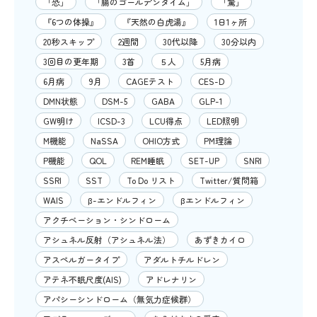
「恐」
「腸のゴールデンタイム」
「驚」
『6つの体操』
『天然の白虎湯』
1日1ヶ所
20秒スキップ
2週間
30代以降
30分以内
3回目の更年期
3首
５人
5月病
6月病
9月
CAGEテスト
CES-D
DMN状態
DSM-5
GABA
GLP-1
GW明け
ICSD-3
LCU得点
LED照明
M機能
NaSSA
OHIO方式
PM理論
P機能
QOL
REM睡眠
SET-UP
SNRI
SSRI
SST
To Do リスト
Twitter/質問箱
WAIS
β-エンドルフィン
βエンドルフィン
アクチベーション・シンドローム
アシュネル反射（アシュネル法）
あずきカイロ
アスペルガータイプ
アダルトチルドレン
アテネ不眠尺度(AIS)
アドレナリン
アパシーシンドローム（無気力症候群）