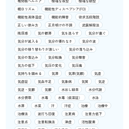
椎間板ヘルニア
極端な夜型
極端な朝型
概日リズム
機能性ディスペプシア(FD)
機能性高体温症
機能的障害
欲求五段階説
正しい飲み方
正月明けの不調
武装解除法
残尿感
気の鬱滞
気を逸らす
気分が塞ぐ
気分が滅入る
気分の優れなさ
気分の波
気分の移り替わりが激しい
気分の落ち込み
気分の落込み
気分転換
気分障害
気力の低下
気圧の変化
気圧痛
気持ちを鎮める
気滞
気滞(気鬱)
気虚
気虚証
気血不足
気象病
気質
気逆
気逆・気鬱
気鬱
水出し緑茶
水分代謝
水分摂取
水毒
水毒（痰湿証）
水泳
水滞
水菜
汗
汗症
治療
治療中
治療法
波打ち回復
注夏病
注意力低下
注意点
注意転換法
津虚
活性酸素