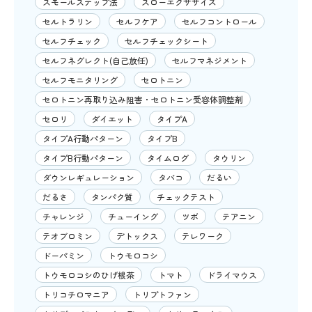
スモールステップ法
スローエクササイズ
セルトラリン
セルフケア
セルフコントロール
セルフチェック
セルフチェックシート
セルフネグレクト(自己放任)
セルフマネジメント
セルフモニタリング
セロトニン
セロトニン再取り込み阻害・セロトニン受容体調整剤
セロリ
ダイエット
タイプA
タイプA行動パターン
タイプB
タイプB行動パターン
タイムログ
タウリン
ダウンレギュレーション
タバコ
だるい
だるさ
タンパク質
チェックテスト
チャレンジ
チューイング
ツボ
テアニン
テオブロミン
デトックス
テレワーク
ドーパミン
トウモロコシ
トウモロコシのひげ根茶
トマト
ドライマウス
トリコチロマニア
トリプトファン