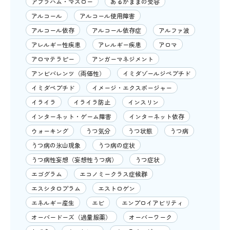
アブラハム・マズロー
あるがままの受容
アルコール
アルコール使用障害
アルコール依存
アルコール依存症
アルファ波
アレルギー性疾患
アレルギー疾患
アロマ
アロマテラピー
アンガーマネジメント
アンビバレンツ（両価性）
イミダゾールジペプチド
イミダペプチド
イメージ・エクスポージャー
イライラ
イライラ防止
インスリン
インターネット・ゲーム障害
インターネット依存
ウォーキング
うつ気分
うつ状態
うつ病
うつ病の氷山現象
うつ病の症状
うつ病性妄想（妄想性うつ病）
うつ症状
エゴグラム
エコノミークラス症候群
エスシタロプラム
エストロゲン
エネルギー産生
エビ
エンプロイアビリティ
オーバードーズ（過量服薬）
オーバーワーク