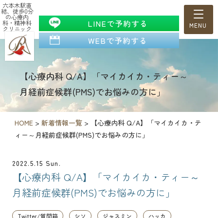
六本木駅直
結、徒歩0分
の心療内
LINEで予約する
科・精神科
クリニック
WEBで予約する
【心療内科 Q/A】「マイカイカ・ティー～
月経前症候群(PMS)でお悩みの方に」
HOME
>
新着情報一覧
>
【心療内科 Q/A】「マイカイカ・テ
ィー～月経前症候群(PMS)でお悩みの方に」
2022.5.15 Sun.
【心療内科 Q/A】「マイカイカ・ティー～
月経前症候群(PMS)でお悩みの方に」
Twitter/質問箱
シソ
ジャスミン
ハッカ