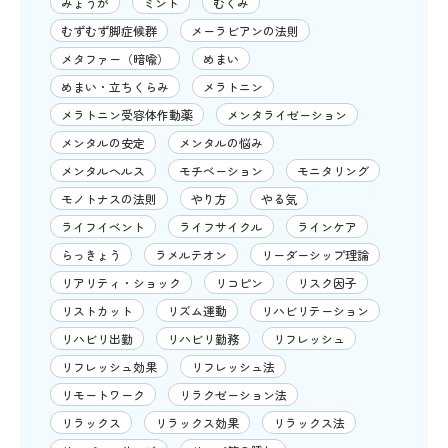
みょうが
ミント
むくみ
むずむず脚症候群
メーラビアンの法則
メタファー（暗喩）
めまい
めまい・立ちくらみ
メラトニン
メラトニン受容体作動薬
メンタライゼーション
メンタルの安定
メンタルの悩み
メンタルヘルス
モチベーション
モニタリング
モノトナスの法則
やり方
やる気
ライフイベント
ライフサイクル
ラインケア
らっきょう
ラメルテオン
リーダーシップ理論
リアリティ・ショック
リコピン
リスク因子
リストカット
リズム運動
リハビリテーション
リハビリ出勤
リハビリ勤務
リフレッシュ
リフレッシュ効果
リフレッシュ法
リモートワーク
リラクゼーション法
リラックス
リラックス効果
リラックス法