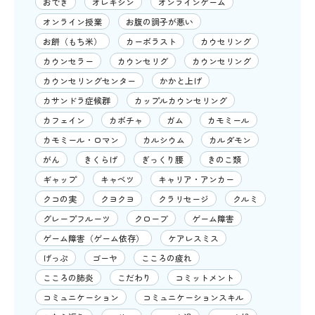
おでき
オレキシン
オンラインゲーム
オンライン授業
お腹の調子が悪い
お餅（もち米）
カーボラスト
カウセリング
カウンセラー
カウンセリグ
カウンセリング
カウンセリングセンター
かかと上げ
カサンドラ症候群
カップルカウンセリング
カフェイン
カボチャ
ガム
カモミール
カモミール・ロマン
カルシウム
カルダモン
がん
きくらげ
ぎっくり腰
きのこ類
ギャップ
キャベツ
キャリア・アンカー
クコの実
クヨクヨ
クラリセージ
クルミ
グレープフルーツ
クローブ
ゲーム障害
ゲーム障害（ゲーム依存）
ケアレスミス
げっぷ
ゴーヤ
こころの疲れ
こころの肺炎
こだわり
コミットメント
コミュニケーション
コミュニケーションスキル