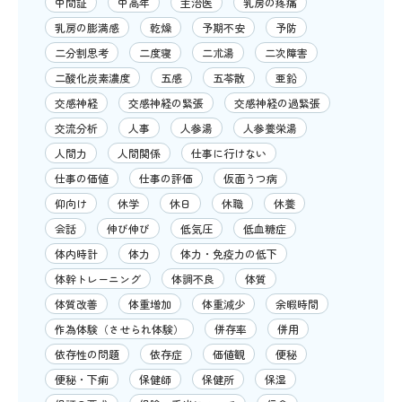
中間証
中高年
主治医
乳房の疼痛
乳房の膨満感
乾燥
予期不安
予防
二分割思考
二度寝
二朮湯
二次障害
二酸化炭素濃度
五感
五苓散
亜鉛
交感神経
交感神経の緊張
交感神経の過緊張
交流分析
人事
人参湯
人参養栄湯
人間力
人間関係
仕事に行けない
仕事の価値
仕事の評価
仮面うつ病
仰向け
休学
休日
休職
休養
会話
伸び伸び
低気圧
低血糖症
体内時計
体力
体力・免疫力の低下
体幹トレーニング
体調不良
体質
体質改善
体重増加
体重減少
余暇時間
作為体験（させられ体験）
併存率
併用
依存性の問題
依存症
価値観
便秘
便秘・下痢
保健師
保健所
保湿