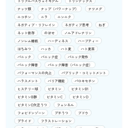
トリプルパスウェイモデル
トリンテックス
ナッツ類
ナップ（パワーナップ）
ナツメグ
ニコチン
ニラ
ニンニク
ネガティブ・リフレイン
ネガティブ思考
ねぎ
ネット依存
のぼせ
ノルアドレナリン
ノンレム睡眠
ハーディネス
ハーブティー
はちみつ
ハッカ
ハト麦
ハト麦茶
パニック
パニック症
パニック発作
パニック障害
パニック障害（パニック症）
パフォーマンスの向上
パブリック・コミットメント
ハラスメント
バリア機能
パロキセチン
ヒステリー球
ビタミン
ビタミンB1
ビタミンB群
ビタミンC
ビタミンD
ビタミンD欠乏うつ
フェンネル
フォビドンゾーン
プチうつ
ブドウ
プライド
フラストレーション