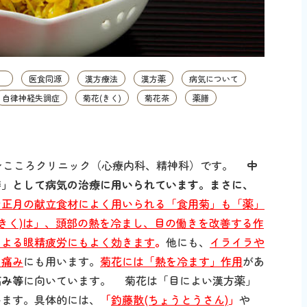
）
医食同源
漢方療法
漢方薬
病気について
自律神経失調症
菊花(きく)
菊花茶
薬膳
カンこころクリニック（心療内科、精神科）です。
中
膳」として病気の治療に用いられています。まさに、
お正月の献立食材によく用いられる「食用菊」も「薬」
(きく)は」、頭部の熱を冷まし、目の働きを改善する作
による眼精疲労にもよく効きます
。
他にも、
イライラや
、痛み
にも用います。
菊花には「熱を冷ます」作用
があ
痛み等
に向いています。 菊花は「目によい漢方薬」
います。具体的には、
「
釣藤散(ちょうとうさん)
」
や