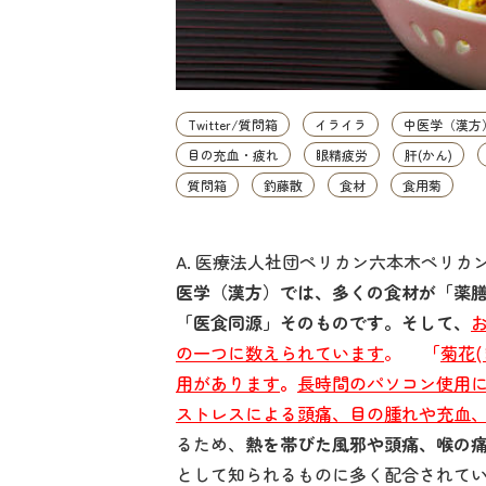
Twitter/質問箱
イライラ
中医学（漢方
目の充血・疲れ
眼精疲労
肝(かん)
質問箱
釣藤散
食材
食用菊
A. 医療法人社団ペリカン六本木ペリ
医学（漢方）では、多くの食材が「薬
「医食同源」そのものです。そして、
の一つに数えられています
。
「
菊花
用があります
。
長時間のパソコン使用
ストレスによる頭痛、目の腫れや充血
るため、
熱を帯びた風邪や頭痛、喉の
として知られるものに多く配合されて