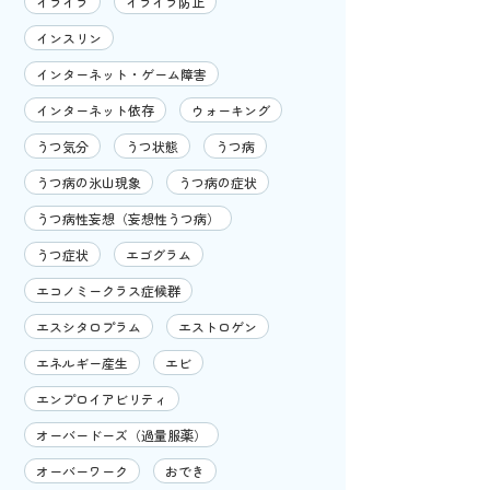
イライラ
イライラ防止
インスリン
インターネット・ゲーム障害
インターネット依存
ウォーキング
うつ気分
うつ状態
うつ病
うつ病の氷山現象
うつ病の症状
うつ病性妄想（妄想性うつ病）
うつ症状
エゴグラム
エコノミークラス症候群
エスシタロプラム
エストロゲン
エネルギー産生
エビ
エンプロイアビリティ
オーバードーズ（過量服薬）
オーバーワーク
おでき