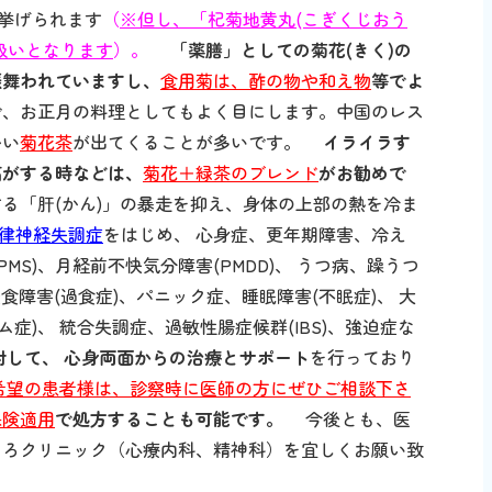
挙げられます
（
※但し、「杞菊地黄丸(こぎくじおう
扱いとなります
）
。
「薬膳」としての菊花(きく)の
振舞われていますし、
食用菊は、酢の物や和え物
等でよ
で、お正月の料理としてもよく目にします。中国のレス
かい
菊花茶
が出てくることが多いです。
イライラす
痛がする時などは、
菊花＋緑茶のブレンド
がお勧めで
る「肝(かん)」の暴走を抑え、身体の上部の熱を冷ま
律神経失調症
をはじめ、 心身症、更年期障害、冷え
MS)、月経前不快気分障害(PMDD)、 うつ病、躁うつ
食障害(過食症)、パニック症、睡眠障害(不眠症)、 大
症)、 統合失調症、過敏性腸症候群(IBS)、強迫症な
対して、
心身両面からの治療とサポート
を行っており
希望の患者様は、診察時に医師の方にぜひご相談下さ
保険適用
で処方することも可能です。
今後とも、医
ころクリニック（心療内科、精神科）を宜しくお願い致