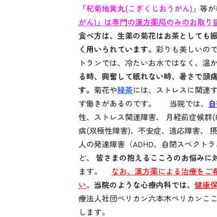
「
杞菊地黄丸(こぎくじおうがん)」
等が
がん)」は専門の漢方薬局のみのお取り
食べ方は、生薬の菊花はお茶としても
く用いられています。
彩りも美しいの
トランでは、冷たいお水ではなく、温
る時、興奮して眠れない時、暑さで頭
す。
菊花や
緑茶
には、ストレスに関連す
す働きがあるのです。 当院では、
自
性、ストレス関連障害、 月経前症候群(P
病(双極性障害)、不安症、適応障害、 摂
人の発達障害（ADHD、自閉スペクトラム
ど、
皆さまの抱えるこころのお悩みに
ます。
なお、漢方薬による治療をご
い
。
当院のような心療内科では、
健康
療法人社団ペリカン六本木ペリカンこ
します。