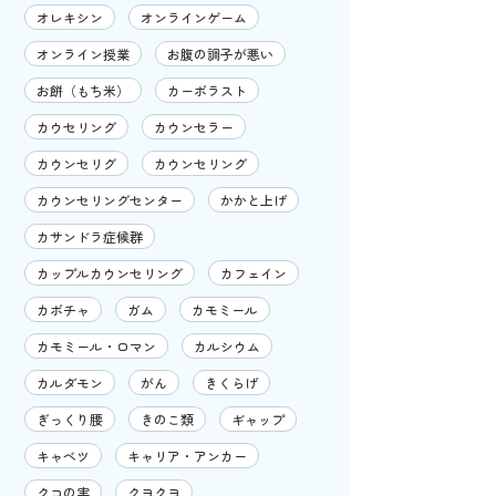
オレキシン
オンラインゲーム
オンライン授業
お腹の調子が悪い
お餅（もち米）
カーボラスト
カウセリング
カウンセラー
カウンセリグ
カウンセリング
カウンセリングセンター
かかと上げ
カサンドラ症候群
カップルカウンセリング
カフェイン
カボチャ
ガム
カモミール
カモミール・ロマン
カルシウム
カルダモン
がん
きくらげ
ぎっくり腰
きのこ類
ギャップ
キャベツ
キャリア・アンカー
クコの実
クヨクヨ