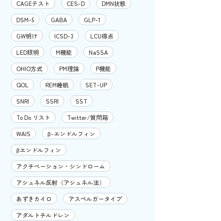
CAGEテスト
CES-D
DMN状態
DSM-5
GABA
GLP-1
GW明け
ICSD-3
LCU得点
LED照明
M機能
NaSSA
OHIO方式
PM理論
P機能
QOL
REM睡眠
SET-UP
SNRI
SSRI
SST
To Do リスト
Twitter/質問箱
WAIS
β-エンドルフィン
βエンドルフィン
アクチベーション・シンドローム
アシュネル反射（アシュネル法）
あずきカイロ
アスペルガータイプ
アダルトチルドレン