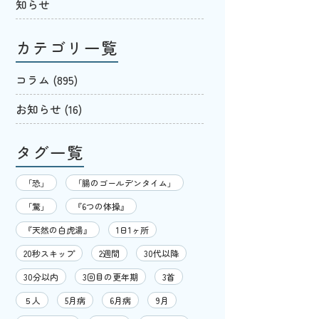
知らせ
カテゴリ一覧
コラム
(895)
お知らせ
(16)
タグ一覧
「恐」
「腸のゴールデンタイム」
「驚」
『6つの体操』
『天然の白虎湯』
1日1ヶ所
20秒スキップ
2週間
30代以降
30分以内
3回目の更年期
3首
５人
5月病
6月病
9月