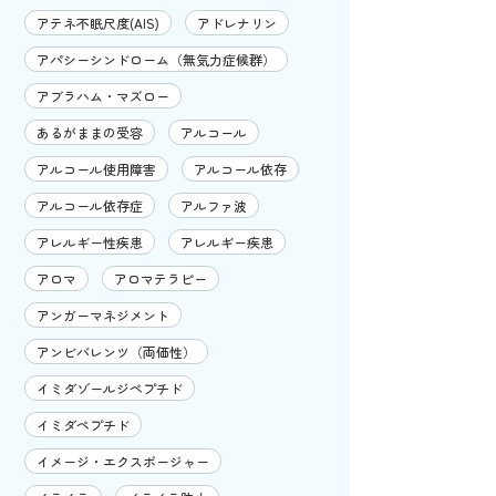
アテネ不眠尺度(AIS)
アドレナリン
アパシーシンドローム（無気力症候群）
アブラハム・マズロー
あるがままの受容
アルコール
アルコール使用障害
アルコール依存
アルコール依存症
アルファ波
アレルギー性疾患
アレルギー疾患
アロマ
アロマテラピー
アンガーマネジメント
アンビバレンツ（両価性）
イミダゾールジペプチド
イミダペプチド
イメージ・エクスポージャー