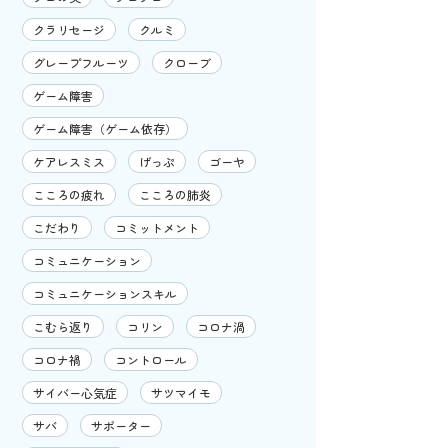
クラリセージ
クルミ
グレープフルーツ
クローブ
ゲーム障害
ゲーム障害（ゲーム依存）
ケアレスミス
げっぷ
ゴーヤ
こころの疲れ
こころの肺炎
こだわり
コミットメント
コミュニケーション
コミュニケーションスキル
こむら返り
コリン
コロナ渦
コロナ禍
コントロール
サイバー心気症
サツマイモ
サバ
サポーター